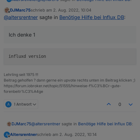
DJMarc75
schrieb am
2. Aug. 2022, 10:04
zuletzt editiert von
Offline
Aber jetzt zum Thema. Welche influxdb hast
@
altersrentner
sagte in
Benötige Hilfe bei Influx DB
:
Du denn nun installiert ? DIe 1er oder 2er?
Ich denke 1
Ich denke 1
Lehrling seit 1975 !!!
Beitrag geholfen ? dann gerne ein upvote rechts unten im Beitrag klicken ;)
https://forum.iobroker.net/topic/51555/hinweise-f%C3%BCr-gute-
forenbeitr%C3%A4ge
A
1 Antwort
0
@
altersrentner
sagte in
Benötige Hilfe bei Influx DB
:
DJMarc75
Altersrentner
schrieb am
2. Aug. 2022, 10:14
A
zuletzt editiert von
Offline