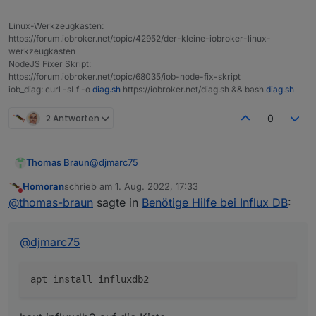
   query                Execute a Flux que
   --
help
, -h  show 
help
Muss ich jetzt noch Rechte einfügen?
   config               Config management
pi@raspberrypiioBroker:~ $
Linux-Werkzeugkasten:
   org, organization    Organization mana
https://forum.iobroker.net/topic/42952/der-kleine-iobroker-linux-
   delete               Delete points fro
werkzeugkasten
Mach langsam damit.
   user                 User management c
NodeJS Fixer Skript:
Welche Anleitung hast Du genutzt ??
   task                 Task management c
https://forum.iobroker.net/topic/68035/iob-node-fix-skript
EDIT:
iob_diag: curl -sLf -o
diag.sh
https://iobroker.net/diag.sh && bash
diag.sh
   telegrafs            List Telegraf con
Du hast hoffentlich jetzt nicht influxdb2 installiert
   dashboards           List Dashboard(s).
???????????????????
   export               Export existing r
2 Antworten
0
   secret               Secret management
   v1                   InfluxDB v1 manag
   auth, authorization  Authorization man
@
djmarc75
Thomas Braun
   apply                Apply a template 
   stacks               List stack(s) and
Homoran
schrieb am
1. Aug. 2022, 17:33
zuletzt editiert von
Nicht stören
   template             Summarize the pro
@
thomas-braun
sagte in
Benötige Hilfe bei Influx DB
:
   bucket-schema        Bucket schema man
haut influxdb2 auf die Kiste.
   ping                 Check the InfluxD
   setup                Setup instance wi
@
djmarc75
   backup               Backup database

   restore              Restores a backup
   remote               Remote connection
   replication          Replication strea
   server-config        Display server con