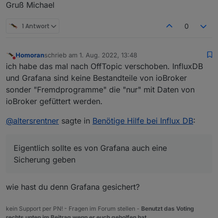
Gruß Michael
Get:8 https://packages.grafana.com/oss/deb stabl
Fetched 119 kB in 2s (65.8 kB/s)
1 Antwort
0
Reading package lists... Done
Reading package lists... Done
Building dependency tree... Done
Homoran
schrieb am
1. Aug. 2022, 13:48
Reading state information... Done
zuletzt editiert von
Nicht stören
ich habe das mal nach OffTopic verschoben. InfluxDB
E: Unable to locate package influxdb2
und Grafana sind keine Bestandteile von ioBroker
pi@raspberrypiioBroker:~ $ sudo service influxdb
sonder "Fremdprogramme" die "nur" mit Daten von
Failed to start influxdb.service: Unit influxdb.
pi@raspberrypiioBroker:~ $ iob start
ioBroker gefüttert werden.
pi@raspberrypiioBroker:~ $
@
altersrentner
sagte in
Benötige Hilfe bei Influx DB
:
Eigentlich sollte es von Grafana auch eine
Sicherung geben
wie hast du denn Grafana gesichert?
kein Support per PN! - Fragen im Forum stellen -
Benutzt das Voting
rechts unten im Beitrag wenn er euch geholfen hat.