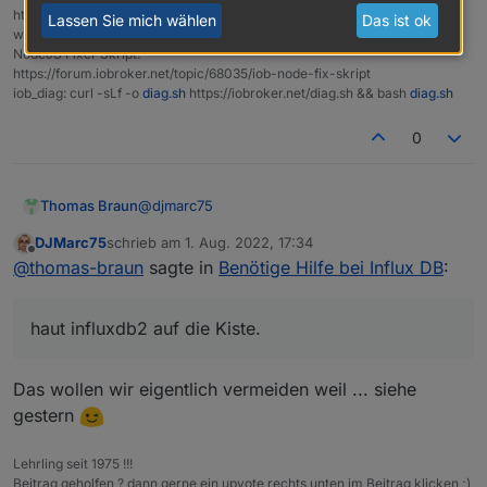
https://forum.iobroker.net/topic/42952/der-kleine-iobroker-linux-
Lassen Sie mich wählen
Das ist ok
werkzeugkasten
NodeJS Fixer Skript:
https://forum.iobroker.net/topic/68035/iob-node-fix-skript
iob_diag: curl -sLf -o
diag.sh
https://iobroker.net/diag.sh && bash
diag.sh
0
@
djmarc75
Thomas Braun
DJMarc75
schrieb am
1. Aug. 2022, 17:34
zuletzt editiert von
Offline
@
thomas-braun
sagte in
Benötige Hilfe bei Influx DB
:
haut influxdb2 auf die Kiste.
haut influxdb2 auf die Kiste.
Das wollen wir eigentlich vermeiden weil ... siehe
gestern
Lehrling seit 1975 !!!
Beitrag geholfen ? dann gerne ein upvote rechts unten im Beitrag klicken ;)