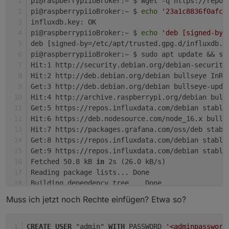
pi@raspberrypiioBroker:~ $ wget -q https://repos
pi@raspberrypiioBroker:~ $ 
echo
'23a1c8836f0afc5
influxdb.key: OK
pi@raspberrypiioBroker:~ $ 
echo
'deb [signed-by=
deb [signed-by=/etc/apt/trusted.gpg.d/influxdb.g
pi@raspberrypiioBroker:~ $ sudo apt update && su
Hit:1 http://security.debian.org/debian-security
Hit:2 http://deb.debian.org/debian bullseye InRe
Get:3 http://deb.debian.org/debian bullseye-upda
Hit:4 http://archive.raspberrypi.org/debian bull
Get:5 https://repos.influxdata.com/debian stable
Hit:6 https://deb.nodesource.com/node_16.x bulls
Hit:7 https://packages.grafana.com/oss/deb stabl
Get:8 https://repos.influxdata.com/debian stable
Get:9 https://repos.influxdata.com/debian stable
Fetched 50.8 kB 
in
 2s (26.0 kB/s)
Reading package lists... Done
Building dependency tree... Done
Reading state information... Done
Muss ich jetzt noch Rechte einfügen? Etwa so?
All packages are up to 
date
.
Reading package lists... Done
Building dependency tree... Done
CREATE
USER
 "admin" 
WITH
 PASSWORD 
'<adminpassword