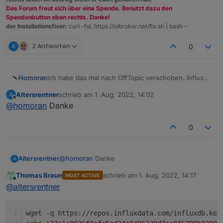
Das Forum freut sich über eine Spende. Benutzt dazu den
Spendenbutton oben rechts. Danke!
der Installationsfixer:
curl -fsL https://iobroker.net/fix.sh | bash -
A
2 Antworten
0
ich habe das mal nach OffTopic verschoben. InfluxDB
Homoran
und Grafana sind keine Bestandteile von ioBroker
Altersrentner
schrieb am
1. Aug. 2022, 14:02
A
sonder "Fremdprogramme" die "nur" mit Daten von
@
altersrentner
sagte in
Benötige Hilfe bei Influx DB
:
zuletzt editiert von
Offline
@
homoran
Danke
ioBroker gefüttert werden.
Eigentlich sollte es von Grafana auch eine
0
Sicherung geben
wie hast du denn Grafana gesichert?
Altersrentner
@
homoran
Danke
A
Thomas Braun
schrieb am
1. Aug. 2022, 14:17
MOST ACTIVE
zuletzt editiert von
Online
@
altersrentner
wget -q https://repos.influxdata.com/influxdb.key