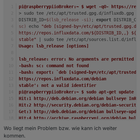
pi@raspberrypiioBroker:~ $ wget -qO- https://rep
> sudo tee /etc/apt/trusted.gpg.d/influxdb.gpg >
DISTRIB_ID=
$(lsb_release -si)
; 
export
 DISTRIB_CO
sc)
 echo 
"deb [signed-by=/etc/apt/trusted.gpg.d/
https://repos.influxdata.com/${DISTRIB_ID,,} ${D
stable"
 | sudo tee /etc/apt/sources.list.d/influ
Usage: lsb_release [options]
lsb_release: error: No arguments are permitted
-bash: sc: command not found
-bash: export: `deb [signed-by=/etc/apt/trusted.
https://repos.influxdata.com/debian
stable': not a valid identifier
pi@raspberrypiioBroker:~ $ sudo apt-get update &
Hit:1 http://deb.debian.org/debian bullseye InRe
Hit:2 http://security.debian.org/debian-security
Get:3 http://deb.debian.org/debian bullseye-upda
Hit:4 http://archive.raspberrypi.org/debian bull
Get:5 https://packages.grafana.com/oss/deb stabl
Wo liegt mein Problem bzw. wie kann ich weiter
Hit:6 https://deb.nodesource.com/node_16.x bulls
kommen.
Get:7 https://packages.grafana.com/oss/deb stabl