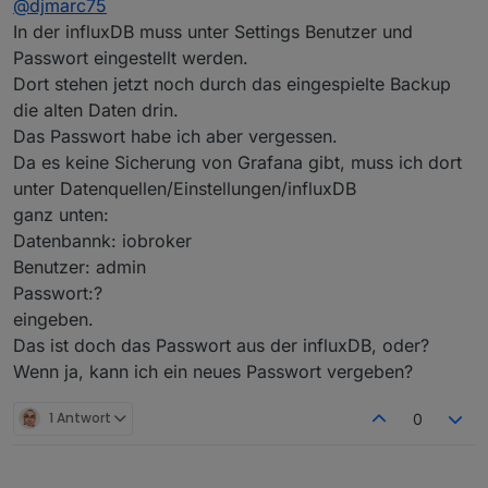
@
djmarc75
Da hast Du aber eine schlechte Meinung von
mir
In der influxDB muss unter Settings Benutzer und
Quatsch.
Passwort eingestellt werden.
Aber jetzt zum Thema. Welche influxdb hast Du
Dort stehen jetzt noch durch das eingespielte Backup
denn nun installiert ? DIe 1er oder 2er?
Und welche hattest Du vorher ?
die alten Daten drin.
Das Passwort habe ich aber vergessen.
Da es keine Sicherung von Grafana gibt, muss ich dort
unter Datenquellen/Einstellungen/influxDB
ganz unten:
Datenbannk: iobroker
Benutzer: admin
Passwort:?
eingeben.
Das ist doch das Passwort aus der influxDB, oder?
Wenn ja, kann ich ein neues Passwort vergeben?
1 Antwort
0