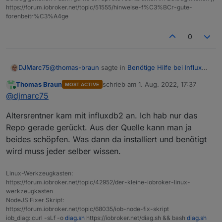
https://forum.iobroker.net/topic/51555/hinweise-f%C3%BCr-gute-
forenbeitr%C3%A4ge
0
@
thomas-braun
sagte in
Benötige Hilfe bei Influx
DJMarc75
DB
:
Thomas Braun
schrieb am
1. Aug. 2022, 17:37
MOST ACTIVE
zuletzt editiert von
Online
haut influxdb2 auf die Kiste.
@
djmarc75
Altersrentner kam mit influxdb2 an. Ich hab nur das
Das wollen wir eigentlich vermeiden weil ... siehe
Repo gerade gerückt. Aus der Quelle kann man ja
gestern
beides schöpfen. Was dann da installiert und benötigt
wird muss jeder selber wissen.
Linux-Werkzeugkasten:
https://forum.iobroker.net/topic/42952/der-kleine-iobroker-linux-
werkzeugkasten
NodeJS Fixer Skript:
https://forum.iobroker.net/topic/68035/iob-node-fix-skript
iob_diag: curl -sLf -o
diag.sh
https://iobroker.net/diag.sh && bash
diag.sh