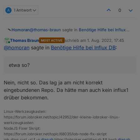
A
1 Antwort
0
@
thomas-braun
sagte in
Benötige Hilfe bei Influx
Homoran
DB
:
Thomas Braun
schrieb am
1. Aug. 2022, 17:45
MOST ACTIVE
zuletzt editiert von
Online
weil der dann gar nicht in der Auslage liegt.
@
homoran
sagte in
Benötige Hilfe bei Influx DB
:
etwa so?
etwa so?
@
altersrentner
sagte in
Benötige Hilfe bei Influx DB
:
Nein, nicht so. Das lag ja am nicht korrekt
eingebundenen Repo. Da hätte man auch kein influx1
Unable to locate package influxdb2
drüber bekommen.
Linux-Werkzeugkasten:
https://forum.iobroker.net/topic/42952/der-kleine-iobroker-linux-
werkzeugkasten
NodeJS Fixer Skript:
https://forum.iobroker.net/topic/68035/iob-node-fix-skript
iob_diag: curl -sLf -o
diag.sh
https://iobroker.net/diag.sh && bash
diag.sh