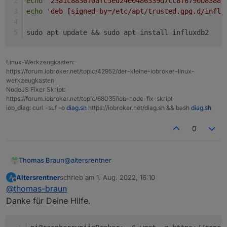
echo
'23a1c8836f0afc5ed24e0486339d7cc8f6790b83886
echo
'deb [signed-by=/etc/apt/trusted.gpg.d/influ
sudo apt update && sudo apt install influxdb2
Linux-Werkzeugkasten:
https://forum.iobroker.net/topic/42952/der-kleine-iobroker-linux-
werkzeugkasten
NodeJS Fixer Skript:
https://forum.iobroker.net/topic/68035/iob-node-fix-skript
iob_diag: curl -sLf -o
diag.sh
https://iobroker.net/diag.sh && bash
diag.sh
0
@
altersrentner
Thomas Braun
Altersrentner
schrieb am
1. Aug. 2022, 16:10
A
wget -q https://repos.influxdata.com/inf
zuletzt editiert von
Offline
@
thomas-braun
echo '23a1c8836f0afc5ed24e0486339d7cc8f6
echo 'deb [signed-by=/etc/apt/trusted.gp
Danke für Deine Hilfe.