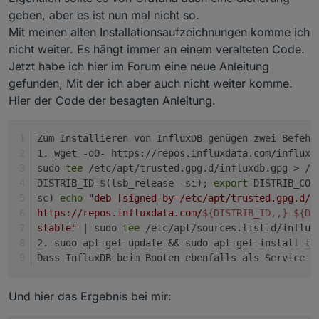
geben, aber es ist nun mal nicht so.
Mit meinen alten Installationsaufzeichnungen komme ich
nicht weiter. Es hängt immer an einem veralteten Code.
Jetzt habe ich hier im Forum eine neue Anleitung
gefunden, Mit der ich aber auch nicht weiter komme.
Hier der Code der besagten Anleitung.
Zum Installieren von InfluxDB genügen zwei Befehl
1. wget -qO- https://repos.influxdata.com/influxd
sudo 
tee
 /etc/apt/trusted.gpg.d/influxdb.gpg > /d
DISTRIB_ID=$(lsb_release -si); 
export
 DISTRIB_COD
sc) 
echo
"deb [signed-by=/etc/apt/trusted.gpg.d/i
https://repos.influxdata.com/
${DISTRIB_ID,,}
${DI
stable"
 | sudo 
tee
 /etc/apt/sources.list.d/influx
2. sudo apt-get update && sudo apt-get install in
Dass InfluxDB beim Booten ebenfalls als Service g
Und hier das Ergebnis bei mir: