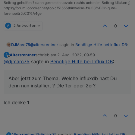
Beitrag geholfen ? dann gerne ein upvote rechts unten im Beitrag klicken ;)
https://forum.iobroker.net/topic/51555/hinweise-f%C3%BCr-gute-
forenbeitr%C3%A4ge
A
2 Antworten
0
@
altersrentner
sagte in
Benötige Hilfe bei Influx DB
:
DJMarc75
Altersrentner
schrieb am
2. Aug. 2022, 09:59
A
zuletzt editiert von
Offline
@
djmarc75
sagte in
Da hast Du aber eine schlechte Meinung von
Benötige Hilfe bei Influx DB
:
mir
Quatsch.
Aber jetzt zum Thema. Welche influxdb hast Du
Aber jetzt zum Thema. Welche influxdb hast Du
denn nun installiert ? DIe 1er oder 2er?
denn nun installiert ? DIe 1er oder 2er?
Und welche hattest Du vorher ?
Ich denke 1
0
@
djmarc75
sagte in
Benötige Hilfe bei Influx DB
:
Altersrentner
A