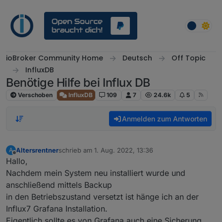
Weiter zum Inhalt
ioBroker Community Home
Deutsch
Off Topic
InfluxDB
Benötige Hilfe bei Influx DB
Verschoben
InfluxDB
109
7
24.6k
5
Anmelden zum Antworten
Altersrentner
schrieb am
1. Aug. 2022, 13:36
A
zuletzt editiert von
Offline
Hallo,
Nachdem mein System neu installiert wurde und
anschließend mittels Backup
in den Betriebszustand versetzt ist hänge ich an der
Influx7 Grafana Installation.
Eigentlich sollte es von Grafana auch eine Sicherung