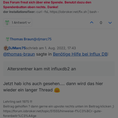
pi@raspberrypiioBroker:~ $ sudo apt-get u
Das Forum freut sich über eine Spende. Benutzt dazu den
Hit:1 http://deb.debian.org/debian bullse
Spendenbutton oben rechts. Danke!
der Installationsfixer:
curl -fsL https://iobroker.net/fix.sh | bash -
Hit:2 http://security.debian.org/debian-s
Get:3 http://deb.debian.org/debian bullse
Hit:4 http://archive.raspberrypi.org/debi
1 Antwort
0
Get:5 https://packages.grafana.com/oss/de
Hit:6 https://deb.nodesource.com/node_16.
Get:7 https://packages.grafana.com/oss/de
@
djmarc75
Thomas Braun
Get:8 https://packages.grafana.com/oss/de
Fetched 119 kB in 2s (65.8 kB/s)

DJMarc75
schrieb am
1. Aug. 2022, 17:43
Altersrentner kam mit influxdb2 an. Ich hab nur
zuletzt editiert von
Offline
Reading package lists... Done

@
thomas-braun
sagte in
Benötige Hilfe bei Influx DB
:
das Repo gerade gerückt. Aus der Quelle kann
Reading package lists... Done

man ja beides schöpfen. Was dann da installiert
Building dependency tree... Done

und benötigt wird muss jeder selber wissen.
Reading state information... Done

Altersrentner kam mit influxdb2 an
E: Unable to locate package influxdb2

pi@raspberrypiioBroker:~ $ sudo service i
Failed to start influxdb.service: Unit in
Jetzt hab ichs auch gesehen.... dann wird das hier
pi@raspberrypiioBroker:~ $ iob start

wieder ein langer Thread
pi@raspberrypiioBroker:~ $

Lehrling seit 1975 !!!
Beitrag geholfen ? dann gerne ein upvote rechts unten im Beitrag klicken ;)
https://forum.iobroker.net/topic/51555/hinweise-f%C3%BCr-gute-
forenbeitr%C3%A4ge