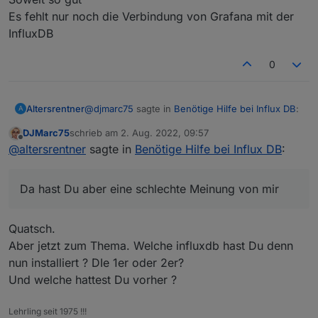
Es fehlt nur noch die Verbindung von Grafana mit der
InfluxDB
0
@
djmarc75
sagte in
Benötige Hilfe bei Influx DB
:
Altersrentner
A
DJMarc75
schrieb am
2. Aug. 2022, 09:57
zuletzt editiert von
Offline
Jetzt hab ichs auch gesehen.... dann wird
@
altersrentner
sagte in
Benötige Hilfe bei Influx DB
:
das hier wieder ein langer Thread
Da hast Du aber eine schlechte Meinung von mir
Da hast Du aber eine schlechte Meinung von mir
Stand der Dinge aktuell:
IoBroker läuft
InfluxDB läuft
Soweit so gut
Quatsch.
Grafana läuft
Es fehlt nur noch die Verbindung von Grafana mit
Aber jetzt zum Thema. Welche influxdb hast Du denn
der InfluxDB
nun installiert ? DIe 1er oder 2er?
Und welche hattest Du vorher ?
Lehrling seit 1975 !!!