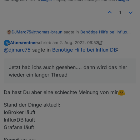
1
@
thomas-braun
sagte in
Benötige Hilfe bei Influx
DJMarc75
DB
:
Altersrentner
schrieb am
2. Aug. 2022, 09:53
A
zuletzt editiert von Altersrentner
8. Feb. 2022, 11:58
Offline
@
djmarc75
sagte in
Altersrentner kam mit influxdb2 an
Benötige Hilfe bei Influx DB
:
Jetzt hab ichs auch gesehen.... dann wird das hier
Jetzt hab ichs auch gesehen.... dann wird das hier
wieder ein langer Thread
wieder ein langer Thread
Da hast Du aber eine schlechte Meinung von mir
Stand der Dinge aktuell:
IoBroker läuft
InfluxDB läuft
Grafana läuft
Soweit so gut