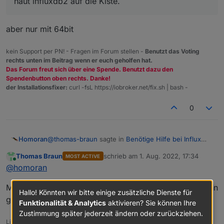
haut influxdb2 auf die Kiste.
   help, h              Shows a list of c
GLOBAL OPTIONS:

aber nur mit 64bit
   --help, -h  show help

pi@raspberrypiioBroker:~ $

kein Support per PN! - Fragen im Forum stellen -
Benutzt das Voting
rechts unten im Beitrag wenn er euch geholfen hat.
Das Forum freut sich über eine Spende. Benutzt dazu den
Spendenbutton oben rechts. Danke!
der Installationsfixer:
curl -fsL https://iobroker.net/fix.sh | bash -
0
@
thomas-braun
sagte in
Benötige Hilfe bei Influx
Homoran
DB
:
Thomas Braun
schrieb am
1. Aug. 2022, 17:34
MOST ACTIVE
zuletzt editiert von
Online
@
djmarc75
@
homoran
aber nur mit 64bit
Mit 32bit kann der nicht installiert werden, weil der dann
Hallo! Könnten wir bitte einige zusätzliche Dienste für
gar nicht in der Auslage liegt.
haut influxdb2 auf die Kiste.
Funktionalität & Analytics
aktivieren? Sie können Ihre
Zustimmung später jederzeit ändern oder zurückziehen.
Linux-Werkzeugkasten: