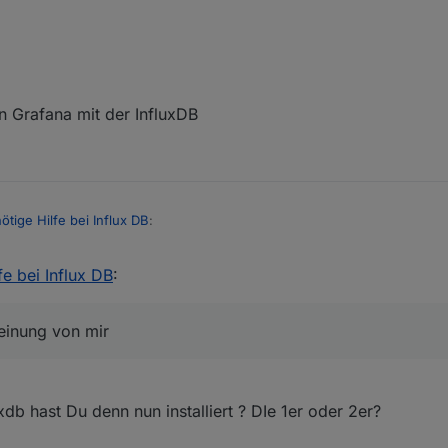
n Grafana mit der InfluxDB
ötige Hilfe bei Influx DB
:
fe bei Influx DB
:
gesehen.... dann wird das hier wieder ein langer Thread
chlechte Meinung von mir
einung von mir
db hast Du denn nun installiert ? DIe 1er oder 2er?
erbindung von Grafana mit der InfluxDB