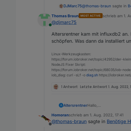
@
thomas-braun
sagte in
B
DJMarc75
Thomas Braun
schrieb am
1. A
MOST ACTIVE
zuletzt editiert 
@
djmarc75
haut influxdb2 auf die Ki
Online
Altersrentner kam mit influxdb2 an.
Das wollen wir eigentlich 
schöpfen. Was dann da installiert u
Linux-Werkzeugkasten:
https://forum.iobroker.net/topic/42952/der-kle
NodeJS Fixer Skript:
https://forum.iobroker.net/topic/68035/iob-node
iob_diag: curl -sLf -o
diag.sh
https://iobroker.ne
1 Antwort
Letzte Antwort
1. Aug. 2022,
Hallo,
Altersrentner
A
Nachdem mein System ne
Homoran
schrieb am
1. Aug. 2022, 17:41
in den Betriebszustand v
Zum Installieren v
zuletzt editiert von
@
thomas-braun
sagte in
Benötige Hi
Eigentlich sollte es vo
1. wget -qO- https
Offline
Und hier das Ergebnis b
Mit meinen alten Instal
sudo tee /etc/apt/