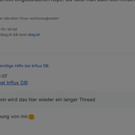
 influxdb2
ine-iobroker-linux-werkzeugkasten
-fix-skript
t/diag.sh && bash
diag.sh
enötige Hilfe bei Influx DB
:
53
ner
8. Feb. 2022, 11:58
bei Influx DB
:
fluxdb2 an
n.... dann wird das hier wieder ein langer Thread
ann wird das hier wieder ein langer Thread
nung von mir