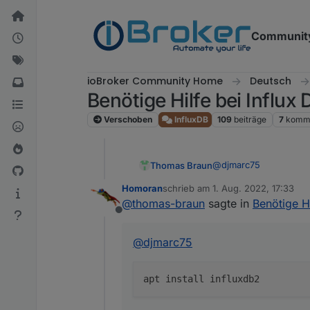
Weiter zum Inhalt
Communit
ioBroker Community Home
Deutsch
Benötige Hilfe bei Influx 
Verschoben
InfluxDB
109
beiträge
7
komme
@
djmarc75
Thomas Braun
Homoran
schrieb am
1. Aug. 2022, 17:33
zuletzt editiert von
@
thomas-braun
sagte in
Benötige Hi
Offline
haut influxdb2 auf die 
@
djmarc75