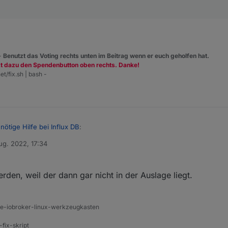
 -
Benutzt das Voting rechts unten im Beitrag wenn er euch geholfen hat.
zt dazu den Spendenbutton oben rechts. Danke!
et/fix.sh | bash -
nötige Hilfe bei Influx DB
:
ug. 2022, 17:34
von
werden, weil der dann gar nicht in der Auslage liegt.
te.
ine-iobroker-linux-werkzeugkasten
-fix-skript