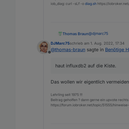
iob_diag: curl -sLf -o
diag.sh
https://iobroker.ne
@
djmarc75
Thomas Braun
DJMarc75
schrieb am
1. Aug. 2022, 17:34
zuletzt editiert von
@
thomas-braun
sagte in
Benötige Hi
Offline
haut influxdb2 auf die 
haut influxdb2 auf die Kiste.
Das wollen wir eigentlich vermeiden 
Lehrling seit 1975 !!!
Beitrag geholfen ? dann gerne ein upvote rechts 
https://forum.iobroker.net/topic/51555/hinw