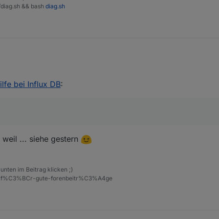
t/diag.sh && bash
diag.sh
lfe bei Influx DB
:
Kiste.
weil ... siehe gestern
unten im Beitrag klicken ;)
eise-f%C3%BCr-gute-forenbeitr%C3%A4ge