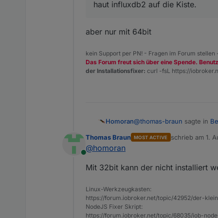
haut influxdb2 auf die Kiste.
aber nur mit 64bit
kein Support per PN! - Fragen im Forum stellen
Das Forum freut sich über eine Spende. Benut
der Installationsfixer:
curl -fsL https://iobroker.n
@
thomas-braun
sagte in
Be
Homoran
Thomas Braun
schrieb am
1. A
MOST ACTIVE
zuletzt editiert 
@
homoran
@
djmarc75
Online
aber nur mit 64bit
Mit 32bit kann der nicht installiert 
haut influxdb2 auf die Kis
Linux-Werkzeugkasten:
https://forum.iobroker.net/topic/42952/der-kle
NodeJS Fixer Skript:
https://forum.iobroker.net/topic/68035/iob-node