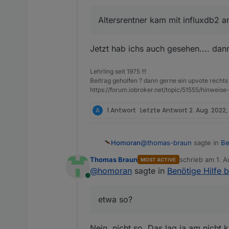
Offline
Reading package lis
Reading package lis
Altersrentner kam mit influxdb2 a
Building dependency
Reading state infor
E: Unable to locate
Jetzt hab ichs auch gesehen.... dan
pi@raspberrypiioBr
Failed to start in
Lehrling seit 1975 !!!
pi@raspberrypiioBro
Beitrag geholfen ? dann gerne ein upvote rechts 
pi@raspberrypiioBro
https://forum.iobroker.net/topic/51555/hinw
A
1 Antwort
Letzte Antwort
2. Aug. 2022,
@
thomas-braun
sagte in
Be
Homoran
Thomas Braun
schrieb am
1. A
MOST ACTIVE
zuletzt editiert 
@
homoran
sagte in
Benötige Hilfe b
weil der dann gar nicht in
Online
etwa so?
etwa so?
@
altersrentner
sagte in
Ben
Nein, nicht so. Das lag ja am nich