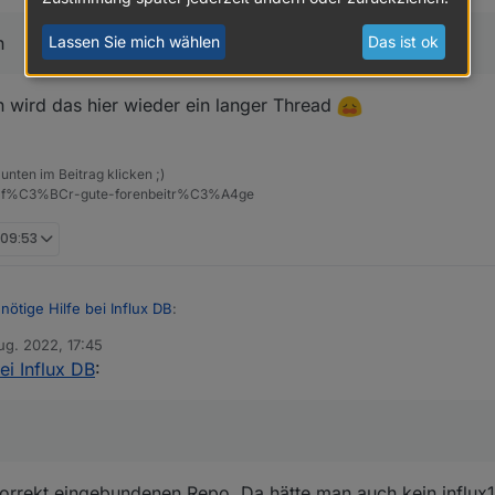
ts... Done

ts... Done

n
Lassen Sie mich wählen
Das ist ok
 tree... Done

mation... Done

 package influxdb2

n wird das hier wieder ein langer Thread
oker:~ $ sudo service influxdb start

fluxdb.service: Unit influxdb.service not found.

ker:~ $ iob start

unten im Beitrag klicken ;)
ker:~ $

eise-f%C3%BCr-gute-forenbeitr%C3%A4ge
 09:53
nötige Hilfe bei Influx DB
:
ug. 2022, 17:45
von
ei Influx DB
:
 der Auslage liegt.
ötige Hilfe bei Influx DB
:
t korrekt eingebundenen Repo. Da hätte man auch kein infl