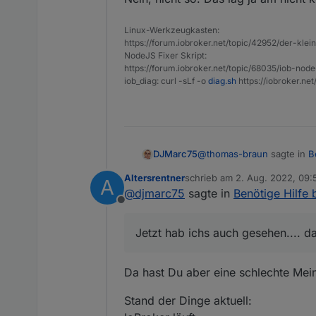
Unable to locate package
Linux-Werkzeugkasten:
https://forum.iobroker.net/topic/42952/der-kle
NodeJS Fixer Skript:
https://forum.iobroker.net/topic/68035/iob-node
iob_diag: curl -sLf -o
diag.sh
https://iobroker.ne
@
thomas-braun
sagte in
B
DJMarc75
Altersrentner
schrieb am
2. Aug. 2022, 09:
A
zuletzt editiert von Altersrent
@
djmarc75
sagte in
Benötige Hilfe 
Altersrentner kam mit in
Offline
Jetzt hab ichs auch gesehe
Jetzt hab ichs auch gesehen.... d
Da hast Du aber eine schlechte Mei
Stand der Dinge aktuell: