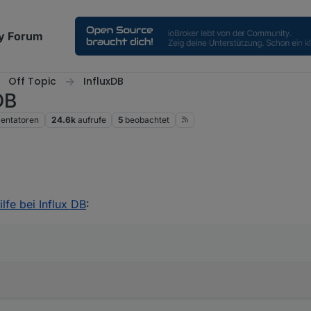
y Forum
Off Topic
InfluxDB
DB
ntatoren
24.6k
aufrufe
5
beobachtet
lfe bei Influx DB
:
Kiste.