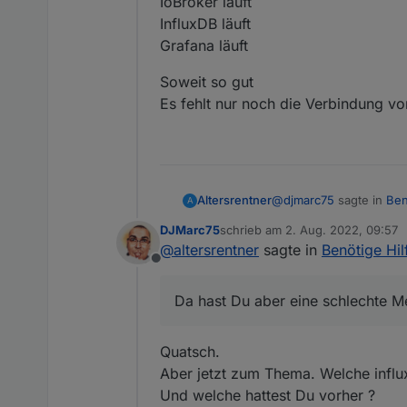
IoBroker läuft
InfluxDB läuft
Grafana läuft
Soweit so gut
Es fehlt nur noch die Verbindung vo
@
djmarc75
sagte in
Ben
Altersrentner
A
DJMarc75
schrieb am
2. Aug. 2022, 09:57
zuletzt editiert von
@
altersrentner
sagte in
Benötige Hil
Jetzt hab ichs auch 
Offline
Da hast Du aber eine s
Da hast Du aber eine schlechte M
Stand der Dinge aktuell:
IoBroker läuft
Quatsch.
InfluxDB läuft
Soweit so gut
Aber jetzt zum Thema. Welche influx
Grafana läuft
Es fehlt nur noch die V
Und welche hattest Du vorher ?