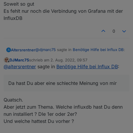
Soweit so gut
Es fehlt nur noch die Verbindung von Grafana mit der
InfluxDB
0
@
djmarc75
sagte in
Benötige Hilfe bei Influx DB
:
Altersrentner
A
DJMarc75
schrieb am
2. Aug. 2022, 09:57
zuletzt editiert von
Offline
Jetzt hab ichs auch gesehen.... dann wird
@
altersrentner
sagte in
Benötige Hilfe bei Influx DB
:
das hier wieder ein langer Thread
Da hast Du aber eine schlechte Meinung von mir
Da hast Du aber eine schlechte Meinung von mir
Stand der Dinge aktuell:
IoBroker läuft
InfluxDB läuft
Soweit so gut
Quatsch.
Grafana läuft
Es fehlt nur noch die Verbindung von Grafana mit
Aber jetzt zum Thema. Welche influxdb hast Du denn
der InfluxDB
nun installiert ? DIe 1er oder 2er?
Und welche hattest Du vorher ?