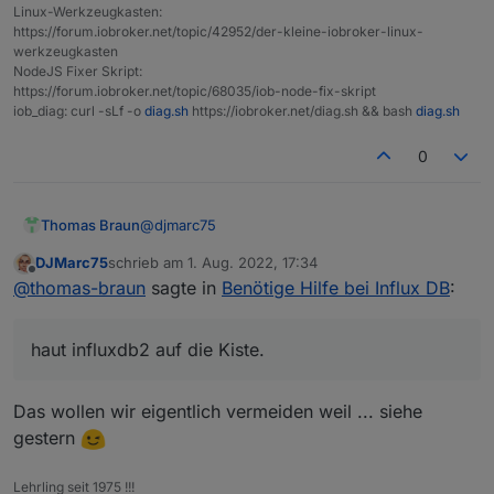
Linux-Werkzeugkasten:
https://forum.iobroker.net/topic/42952/der-kleine-iobroker-linux-
werkzeugkasten
NodeJS Fixer Skript:
https://forum.iobroker.net/topic/68035/iob-node-fix-skript
iob_diag: curl -sLf -o
diag.sh
https://iobroker.net/diag.sh && bash
diag.sh
0
@
djmarc75
Thomas Braun
DJMarc75
schrieb am
1. Aug. 2022, 17:34
zuletzt editiert von
Offline
@
thomas-braun
sagte in
Benötige Hilfe bei Influx DB
:
haut influxdb2 auf die Kiste.
haut influxdb2 auf die Kiste.
Das wollen wir eigentlich vermeiden weil ... siehe
gestern
Lehrling seit 1975 !!!