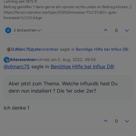
Lehrling seit 1975 !!!
Beitrag geholfen ? dann gerne ein upvote rechts unten im Beitrag klicken ;)
https://forum.iobroker.net/topic/51555/hinweise-f%C3%BCr-gute-
forenbeitr%C3%A4ge
A
2 Antworten
0
@
altersrentner
sagte in
Benötige Hilfe bei Influx DB
:
DJMarc75
Altersrentner
schrieb am
2. Aug. 2022, 09:59
A
zuletzt editiert von
Offline
@
djmarc75
sagte in
Da hast Du aber eine schlechte Meinung von
Benötige Hilfe bei Influx DB
:
mir
Quatsch.
Aber jetzt zum Thema. Welche influxdb hast Du
Aber jetzt zum Thema. Welche influxdb hast Du
denn nun installiert ? DIe 1er oder 2er?
denn nun installiert ? DIe 1er oder 2er?
Und welche hattest Du vorher ?
Ich denke 1
0