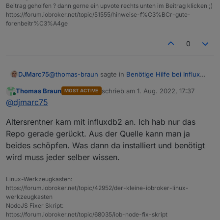
Beitrag geholfen ? dann gerne ein upvote rechts unten im Beitrag klicken ;)
https://forum.iobroker.net/topic/51555/hinweise-f%C3%BCr-gute-
forenbeitr%C3%A4ge
0
@
thomas-braun
sagte in
Benötige Hilfe bei Influx
DJMarc75
DB
:
Thomas Braun
schrieb am
1. Aug. 2022, 17:37
MOST ACTIVE
zuletzt editiert von
Online
haut influxdb2 auf die Kiste.
@
djmarc75
Altersrentner kam mit influxdb2 an. Ich hab nur das
Das wollen wir eigentlich vermeiden weil ... siehe
Repo gerade gerückt. Aus der Quelle kann man ja
gestern
beides schöpfen. Was dann da installiert und benötigt
wird muss jeder selber wissen.
Linux-Werkzeugkasten:
https://forum.iobroker.net/topic/42952/der-kleine-iobroker-linux-
werkzeugkasten
NodeJS Fixer Skript:
https://forum.iobroker.net/topic/68035/iob-node-fix-skript