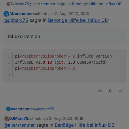
@
altersrentner
sagte in
Benötige Hilfe bei Influx DB
:
DJMarc75
Altersrentner
schrieb am
2. Aug. 2022, 10:15
A
zuletzt editiert von
Offline
@
djmarc75
sagte in
Ich denke 1
Benötige Hilfe bei Influx DB
:
influxd version
pi
@raspberrypiioBroker
:~
$ 
influxd version
InfluxDB v1.
8.10
 (
git:
1.8
 688e697c51fd)
pi
@raspberrypiioBroker
:~
$
0
Altersrentner
@
djmarc75
A
In der influxDB muss unter Settings Benutzer
DJMarc75
schrieb am
2. Aug. 2022, 10:18
und Passwort eingestellt werden.
zuletzt editiert von
Offline
@
altersrentner
sagte in
Benötige Hilfe bei Influx DB
:
Dort stehen jetzt noch durch das eingespielte