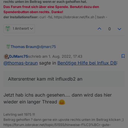
stable': not a valid identifier

rechts unten im Beitrag wenn er euch geholfen hat.
pi@raspberrypiioBroker:~ $ sudo apt-get u
Das Forum freut sich über eine Spende. Benutzt dazu den
Hit:1 http://deb.debian.org/debian bullse
Spendenbutton oben rechts. Danke!
der Installationsfixer:
curl -fsL https://iobroker.net/fix.sh | bash -
Hit:2 http://security.debian.org/debian-s
Get:3 http://deb.debian.org/debian bullse
Hit:4 http://archive.raspberrypi.org/debi
1 Antwort
0
Get:5 https://packages.grafana.com/oss/de
Hit:6 https://deb.nodesource.com/node_16.
Get:7 https://packages.grafana.com/oss/de
@
djmarc75
Thomas Braun
Get:8 https://packages.grafana.com/oss/de
Fetched 119 kB in 2s (65.8 kB/s)

DJMarc75
schrieb am
1. Aug. 2022, 17:43
Altersrentner kam mit influxdb2 an. Ich hab nur
zuletzt editiert von
Offline
Reading package lists... Done

@
thomas-braun
sagte in
Benötige Hilfe bei Influx DB
:
das Repo gerade gerückt. Aus der Quelle kann
Reading package lists... Done

man ja beides schöpfen. Was dann da installiert
Building dependency tree... Done

und benötigt wird muss jeder selber wissen.
Reading state information... Done

Altersrentner kam mit influxdb2 an
E: Unable to locate package influxdb2

pi@raspberrypiioBroker:~ $ sudo service i
Failed to start influxdb.service: Unit in
Jetzt hab ichs auch gesehen.... dann wird das hier
pi@raspberrypiioBroker:~ $ iob start

wieder ein langer Thread
pi@raspberrypiioBroker:~ $

Lehrling seit 1975 !!!
Beitrag geholfen ? dann gerne ein upvote rechts unten im Beitrag klicken ;)
https://forum.iobroker.net/topic/51555/hinweise-f%C3%BCr-gute-