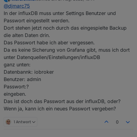
zuletzt editiert von
Offline
@
djmarc75
Da hast Du aber eine schlechte Meinung von
mir
In der influxDB muss unter Settings Benutzer und
Quatsch.
Passwort eingestellt werden.
Aber jetzt zum Thema. Welche influxdb hast Du
Dort stehen jetzt noch durch das eingespielte Backup
denn nun installiert ? DIe 1er oder 2er?
Und welche hattest Du vorher ?
die alten Daten drin.
Das Passwort habe ich aber vergessen.
Da es keine Sicherung von Grafana gibt, muss ich dort
unter Datenquellen/Einstellungen/influxDB
ganz unten:
Datenbannk: iobroker
Benutzer: admin
Passwort:?
eingeben.
Das ist doch das Passwort aus der influxDB, oder?
Wenn ja, kann ich ein neues Passwort vergeben?
1 Antwort
0