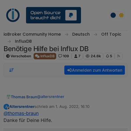
Weiter zum Inhalt
ioBroker Community Home
Deutsch
Off Topic
InfluxDB
Benötige Hilfe bei Influx DB
Verschoben
InfluxDB
109
7
24.6k
5
Anmelden zum Antworten
@
altersrentner
Thomas Braun
Altersrentner
schrieb am
1. Aug. 2022, 16:10
A
wget -q https://repos.influxdata.com/inf
zuletzt editiert von
Offline
@
thomas-braun
echo '23a1c8836f0afc5ed24e0486339d7cc8f6
echo 'deb [signed-by=/etc/apt/trusted.gp
Danke für Deine Hilfe.