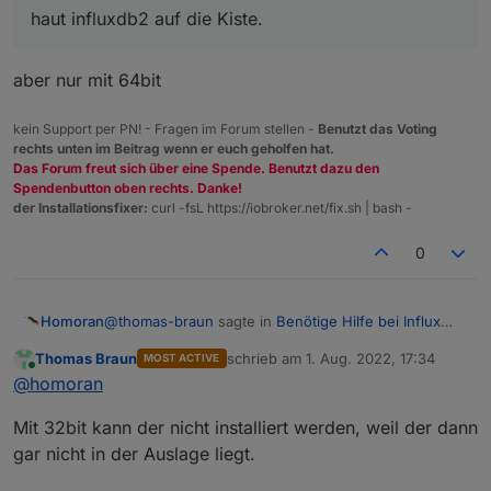
haut influxdb2 auf die Kiste.
   help, h              Shows a list of c
GLOBAL OPTIONS:

aber nur mit 64bit
   --help, -h  show help

pi@raspberrypiioBroker:~ $

kein Support per PN! - Fragen im Forum stellen -
Benutzt das Voting
rechts unten im Beitrag wenn er euch geholfen hat.
Das Forum freut sich über eine Spende. Benutzt dazu den
Spendenbutton oben rechts. Danke!
der Installationsfixer:
curl -fsL https://iobroker.net/fix.sh | bash -
0
@
thomas-braun
sagte in
Benötige Hilfe bei Influx
Homoran
DB
:
Thomas Braun
schrieb am
1. Aug. 2022, 17:34
MOST ACTIVE
zuletzt editiert von
Online
@
djmarc75
@
homoran
aber nur mit 64bit
Mit 32bit kann der nicht installiert werden, weil der dann
gar nicht in der Auslage liegt.
haut influxdb2 auf die Kiste.