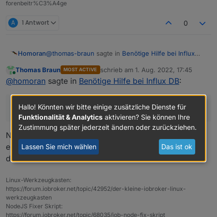
forenbeitr%C3%A4ge
A
1 Antwort
0
@
thomas-braun
sagte in
Benötige Hilfe bei Influx
Homoran
DB
:
Thomas Braun
schrieb am
1. Aug. 2022, 17:45
MOST ACTIVE
zuletzt editiert von
Online
weil der dann gar nicht in der Auslage liegt.
@
homoran
sagte in
Benötige Hilfe bei Influx DB
:
etwa so?
Hallo! Könnten wir bitte einige zusätzliche Dienste für
etwa so?
Funktionalität & Analytics
aktivieren? Sie können Ihre
@
altersrentner
sagte in
Benötige Hilfe bei Influx DB
:
Zustimmung später jederzeit ändern oder zurückziehen.
Nein, nicht so. Das lag ja am nicht korrekt
eingebundenen Repo. Da hätte man auch kein influx1
Lassen Sie mich wählen
Das ist ok
Unable to locate package influxdb2
drüber bekommen.
Linux-Werkzeugkasten:
https://forum.iobroker.net/topic/42952/der-kleine-iobroker-linux-
werkzeugkasten
NodeJS Fixer Skript:
https://forum.iobroker.net/topic/68035/iob-node-fix-skript