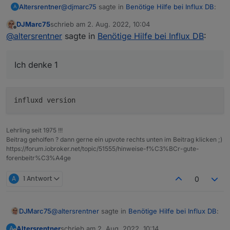
@
djmarc75
sagte in
Benötige Hilfe bei Influx DB
:
Altersrentner
A
DJMarc75
schrieb am
2. Aug. 2022, 10:04
zuletzt editiert von
Offline
Aber jetzt zum Thema. Welche influxdb hast
@
altersrentner
sagte in
Benötige Hilfe bei Influx DB
:
Du denn nun installiert ? DIe 1er oder 2er?
Ich denke 1
Ich denke 1
Lehrling seit 1975 !!!
Beitrag geholfen ? dann gerne ein upvote rechts unten im Beitrag klicken ;)
https://forum.iobroker.net/topic/51555/hinweise-f%C3%BCr-gute-
forenbeitr%C3%A4ge
A
1 Antwort
0
@
altersrentner
sagte in
Benötige Hilfe bei Influx DB
:
DJMarc75
Altersrentner
schrieb am
2. Aug. 2022, 10:14
A