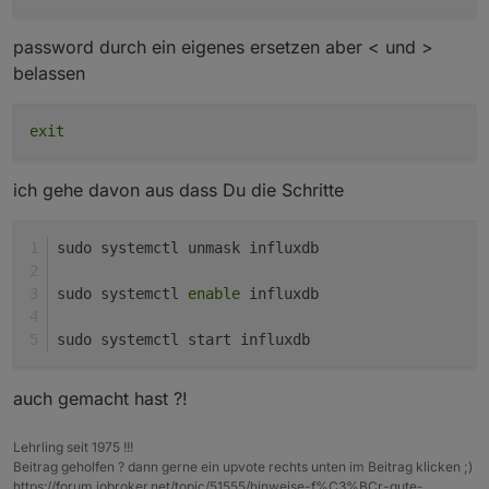
password durch ein eigenes ersetzen aber < und >
belassen
exit
ich gehe davon aus dass Du die Schritte
sudo systemctl unmask influxdb
sudo systemctl 
enable
 influxdb
sudo systemctl start influxdb
auch gemacht hast ?!
Lehrling seit 1975 !!!
Beitrag geholfen ? dann gerne ein upvote rechts unten im Beitrag klicken ;)
https://forum.iobroker.net/topic/51555/hinweise-f%C3%BCr-gute-