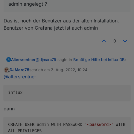
admin angelegt ?
Das ist noch der Benutzer aus der alten Installation.
Benutzer von Grafana jetzt ist auch admin
0
@
djmarc75
sagte in
Benötige Hilfe bei Influx DB
:
Altersrentner
A
DJMarc75
schrieb am
2. Aug. 2022, 10:24
zuletzt editiert von
Offline
Hast Du denn gestern oder heute einen
@
altersrentner
Benutzer admin angelegt ?
Das ist noch der Benutzer aus der alten
Installation.
Benutzer von Grafana jetzt ist auch admin
dann
CREATE
USER
admin
WITH
PASSWORD
'<password>'
WITH
ALL
PRIVILEGES