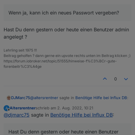
Backup die alten Daten drin.
Das Passwort habe ich aber vergessen.
Wenn ja, kann ich ein neues Passwort vergeben?
Da es keine Sicherung von Grafana gibt, muss
ich dort unter
Datenquellen/Einstellungen/influxDB
Hast Du denn gestern oder heute einen Benutzer admin
ganz unten:
Datenbannk: iobroker
angelegt ?
Benutzer: admin
Passwort:?
Lehrling seit 1975 !!!
eingeben.
Beitrag geholfen ? dann gerne ein upvote rechts unten im Beitrag klicken ;)
Das ist doch das Passwort aus der influxDB,
https://forum.iobroker.net/topic/51555/hinweise-f%C3%BCr-gute-
oder?
forenbeitr%C3%A4ge
Wenn ja, kann ich ein neues Passwort vergeben?
0
@
altersrentner
sagte in
Benötige Hilfe bei Influx DB
:
DJMarc75
Altersrentner
schrieb am
2. Aug. 2022, 10:21
A
zuletzt editiert von
Offline
@
djmarc75
sagte in
Wenn ja, kann ich ein neues Passwort
Benötige Hilfe bei Influx DB
:
vergeben?
Hast Du denn gestern oder heute einen Benutzer
admin angelegt ?
Hast Du denn gestern oder heute einen Benutzer