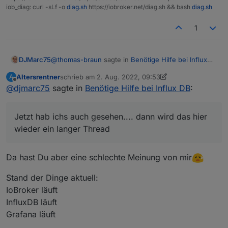
iob_diag: curl -sLf -o
diag.sh
https://iobroker.net/diag.sh && bash
diag.sh
1
@
thomas-braun
sagte in
Benötige Hilfe bei Influx
DJMarc75
DB
:
Altersrentner
schrieb am
2. Aug. 2022, 09:53
A
zuletzt editiert von Altersrentner
8. Feb. 2022, 11:58
Offline
@
djmarc75
sagte in
Altersrentner kam mit influxdb2 an
Benötige Hilfe bei Influx DB
:
Jetzt hab ichs auch gesehen.... dann wird das hier
Jetzt hab ichs auch gesehen.... dann wird das hier
wieder ein langer Thread
wieder ein langer Thread
Da hast Du aber eine schlechte Meinung von mir
Stand der Dinge aktuell:
IoBroker läuft
InfluxDB läuft
Grafana läuft