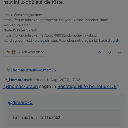
haut influxdb2 auf die Kiste.
GLOBAL OPTIONS:
   completion           Generates complet
   query                Execute a Flux que
   --
help
, -h  show 
help
Muss ich jetzt noch Rechte einfügen?
   config               Config management
pi@raspberrypiioBroker:~ $
Linux-Werkzeugkasten:
   org, organization    Organization mana
https://forum.iobroker.net/topic/42952/der-kleine-iobroker-linux-
   delete               Delete points fro
werkzeugkasten
Mach langsam damit.
   user                 User management c
NodeJS Fixer Skript:
Welche Anleitung hast Du genutzt ??
   task                 Task management c
https://forum.iobroker.net/topic/68035/iob-node-fix-skript
EDIT:
iob_diag: curl -sLf -o
diag.sh
https://iobroker.net/diag.sh && bash
diag.sh
   telegrafs            List Telegraf con
Du hast hoffentlich jetzt nicht influxdb2 installiert
   dashboards           List Dashboard(s).
???????????????????
   export               Export existing r
2 Antworten
0
   secret               Secret management
   v1                   InfluxDB v1 manag
   auth, authorization  Authorization man
@
djmarc75
Thomas Braun
   apply                Apply a template 
   stacks               List stack(s) and
Homoran
schrieb am
1. Aug. 2022, 17:33
zuletzt editiert von
Nicht stören
   template             Summarize the pro
@
thomas-braun
sagte in
Benötige Hilfe bei Influx DB
:
   bucket-schema        Bucket schema man
haut influxdb2 auf die Kiste.
   ping                 Check the InfluxD
   setup                Setup instance wi
@
djmarc75
   backup               Backup database

   restore              Restores a backup
   remote               Remote connection
   replication          Replication strea
   server-config        Display server con