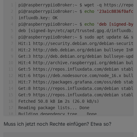
pi@raspberrypiioBroker:~ $ wget -q https://repos
pi@raspberrypiioBroker:~ $ 
echo
'23a1c8836f0afc5
influxdb.key: OK
pi@raspberrypiioBroker:~ $ 
echo
'deb [signed-by=
deb [signed-by=/etc/apt/trusted.gpg.d/influxdb.g
pi@raspberrypiioBroker:~ $ sudo apt update && su
Hit:1 http://security.debian.org/debian-security
Hit:2 http://deb.debian.org/debian bullseye InRe
Get:3 http://deb.debian.org/debian bullseye-upda
Hit:4 http://archive.raspberrypi.org/debian bull
Get:5 https://repos.influxdata.com/debian stable
Hit:6 https://deb.nodesource.com/node_16.x bulls
Hit:7 https://packages.grafana.com/oss/deb stabl
Get:8 https://repos.influxdata.com/debian stable
Get:9 https://repos.influxdata.com/debian stable
Fetched 50.8 kB 
in
 2s (26.0 kB/s)
Reading package lists... Done
Building dependency tree... Done
Reading state information... Done
Muss ich jetzt noch Rechte einfügen? Etwa so?
All packages are up to 
date
.
Reading package lists... Done