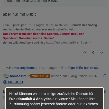
haut influxdb2 auf die Kiste.
   help, h              Shows a list of c
GLOBAL OPTIONS:

aber nur mit 64bit
   --help, -h  show help

pi@raspberrypiioBroker:~ $

kein Support per PN! - Fragen im Forum stellen -
Benutzt das Voting
rechts unten im Beitrag wenn er euch geholfen hat.
Das Forum freut sich über eine Spende. Benutzt dazu den
Spendenbutton oben rechts. Danke!
der Installationsfixer:
curl -fsL https://iobroker.net/fix.sh | bash -
0
@
thomas-braun
sagte in
Benötige Hilfe bei Influx
Homoran
DB
:
Thomas Braun
schrieb am
1. Aug. 2022, 17:34
MOST ACTIVE
zuletzt editiert von
Online
@
djmarc75
@
homoran
aber nur mit 64bit
Mit 32bit kann der nicht installiert werden, weil der dann
Hallo! Könnten wir bitte einige zusätzliche Dienste für
gar nicht in der Auslage liegt.
haut influxdb2 auf die Kiste.
Funktionalität & Analytics
aktivieren? Sie können Ihre
Zustimmung später jederzeit ändern oder zurückziehen.
Linux-Werkzeugkasten: