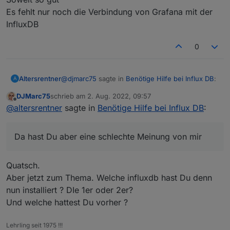
Es fehlt nur noch die Verbindung von Grafana mit der
InfluxDB
0
@
djmarc75
sagte in
Benötige Hilfe bei Influx DB
:
Altersrentner
A
DJMarc75
schrieb am
2. Aug. 2022, 09:57
zuletzt editiert von
Offline
Jetzt hab ichs auch gesehen.... dann wird
@
altersrentner
sagte in
Benötige Hilfe bei Influx DB
:
das hier wieder ein langer Thread
Da hast Du aber eine schlechte Meinung von mir
Da hast Du aber eine schlechte Meinung von mir
Stand der Dinge aktuell:
IoBroker läuft
InfluxDB läuft
Soweit so gut
Quatsch.
Grafana läuft
Es fehlt nur noch die Verbindung von Grafana mit
Aber jetzt zum Thema. Welche influxdb hast Du denn
der InfluxDB
nun installiert ? DIe 1er oder 2er?
Und welche hattest Du vorher ?
Lehrling seit 1975 !!!