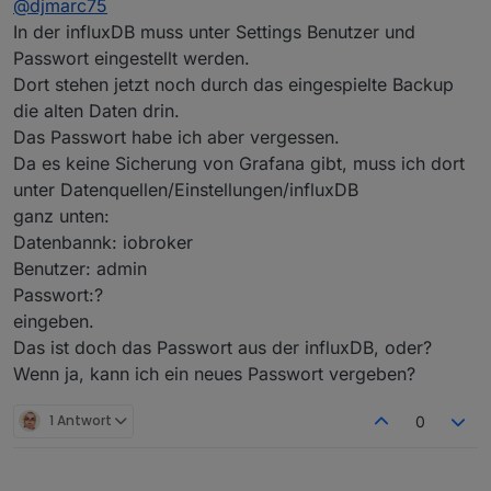
@
djmarc75
Da hast Du aber eine schlechte Meinung von
mir
In der influxDB muss unter Settings Benutzer und
Quatsch.
Passwort eingestellt werden.
Aber jetzt zum Thema. Welche influxdb hast Du
Dort stehen jetzt noch durch das eingespielte Backup
denn nun installiert ? DIe 1er oder 2er?
Und welche hattest Du vorher ?
die alten Daten drin.
Das Passwort habe ich aber vergessen.
Da es keine Sicherung von Grafana gibt, muss ich dort
unter Datenquellen/Einstellungen/influxDB
ganz unten:
Datenbannk: iobroker
Benutzer: admin
Passwort:?
eingeben.
Das ist doch das Passwort aus der influxDB, oder?
Wenn ja, kann ich ein neues Passwort vergeben?
1 Antwort
0