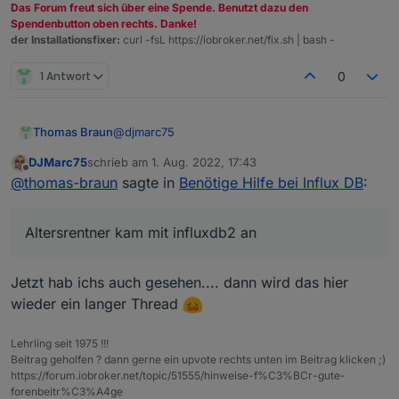
pi@raspberrypiioBroker:~ $ sudo apt-get u
Das Forum freut sich über eine Spende. Benutzt dazu den
Hit:1 http://deb.debian.org/debian bullse
Spendenbutton oben rechts. Danke!
der Installationsfixer:
curl -fsL https://iobroker.net/fix.sh | bash -
Hit:2 http://security.debian.org/debian-s
Get:3 http://deb.debian.org/debian bullse
Hit:4 http://archive.raspberrypi.org/debi
1 Antwort
0
Get:5 https://packages.grafana.com/oss/de
Hit:6 https://deb.nodesource.com/node_16.
Get:7 https://packages.grafana.com/oss/de
@
djmarc75
Thomas Braun
Get:8 https://packages.grafana.com/oss/de
Fetched 119 kB in 2s (65.8 kB/s)

DJMarc75
schrieb am
1. Aug. 2022, 17:43
Altersrentner kam mit influxdb2 an. Ich hab nur
zuletzt editiert von
Offline
Reading package lists... Done

@
thomas-braun
sagte in
Benötige Hilfe bei Influx DB
:
das Repo gerade gerückt. Aus der Quelle kann
Reading package lists... Done

man ja beides schöpfen. Was dann da installiert
Building dependency tree... Done

und benötigt wird muss jeder selber wissen.
Reading state information... Done

Altersrentner kam mit influxdb2 an
E: Unable to locate package influxdb2

pi@raspberrypiioBroker:~ $ sudo service i
Failed to start influxdb.service: Unit in
Jetzt hab ichs auch gesehen.... dann wird das hier
pi@raspberrypiioBroker:~ $ iob start

wieder ein langer Thread
pi@raspberrypiioBroker:~ $

Lehrling seit 1975 !!!
Beitrag geholfen ? dann gerne ein upvote rechts unten im Beitrag klicken ;)
https://forum.iobroker.net/topic/51555/hinweise-f%C3%BCr-gute-
forenbeitr%C3%A4ge