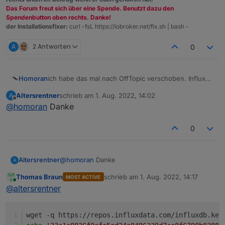
Das Forum freut sich über eine Spende. Benutzt dazu den
Spendenbutton oben rechts. Danke!
der Installationsfixer:
curl -fsL https://iobroker.net/fix.sh | bash -
A
2 Antworten
0
ich habe das mal nach OffTopic verschoben. InfluxDB
Homoran
und Grafana sind keine Bestandteile von ioBroker
Altersrentner
schrieb am
1. Aug. 2022, 14:02
A
sonder "Fremdprogramme" die "nur" mit Daten von
@
altersrentner
sagte in
Benötige Hilfe bei Influx DB
:
zuletzt editiert von
Offline
@
homoran
Danke
ioBroker gefüttert werden.
Eigentlich sollte es von Grafana auch eine
0
Sicherung geben
wie hast du denn Grafana gesichert?
Altersrentner
@
homoran
Danke
A
Thomas Braun
schrieb am
1. Aug. 2022, 14:17
MOST ACTIVE
zuletzt editiert von
Online
@
altersrentner
wget -q https://repos.influxdata.com/influxdb.key