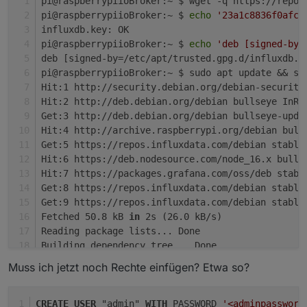
pi@raspberrypiioBroker:~ $ wget -q https://repos
pi@raspberrypiioBroker:~ $ 
echo
'23a1c8836f0afc5
influxdb.key: OK
pi@raspberrypiioBroker:~ $ 
echo
'deb [signed-by=
deb [signed-by=/etc/apt/trusted.gpg.d/influxdb.g
pi@raspberrypiioBroker:~ $ sudo apt update && su
Hit:1 http://security.debian.org/debian-security
Hit:2 http://deb.debian.org/debian bullseye InRe
Get:3 http://deb.debian.org/debian bullseye-upda
Hit:4 http://archive.raspberrypi.org/debian bull
Get:5 https://repos.influxdata.com/debian stable
Hit:6 https://deb.nodesource.com/node_16.x bulls
Hit:7 https://packages.grafana.com/oss/deb stabl
Get:8 https://repos.influxdata.com/debian stable
Get:9 https://repos.influxdata.com/debian stable
Fetched 50.8 kB 
in
 2s (26.0 kB/s)
Reading package lists... Done
Building dependency tree... Done
Reading state information... Done
Muss ich jetzt noch Rechte einfügen? Etwa so?
All packages are up to 
date
.
Reading package lists... Done
Building dependency tree... Done
CREATE
USER
 "admin" 
WITH
 PASSWORD 
'<adminpassword