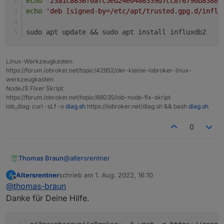
echo
'23a1c8836f0afc5ed24e0486339d7cc8f6790b83886
echo
'deb [signed-by=/etc/apt/trusted.gpg.d/influ
sudo apt update && sudo apt install influxdb2
Linux-Werkzeugkasten:
https://forum.iobroker.net/topic/42952/der-kleine-iobroker-linux-
werkzeugkasten
NodeJS Fixer Skript:
https://forum.iobroker.net/topic/68035/iob-node-fix-skript
iob_diag: curl -sLf -o
diag.sh
https://iobroker.net/diag.sh && bash
diag.sh
0
@
altersrentner
Thomas Braun
Altersrentner
schrieb am
1. Aug. 2022, 16:10
A
wget -q https://repos.influxdata.com/inf
zuletzt editiert von
Offline
@
thomas-braun
echo '23a1c8836f0afc5ed24e0486339d7cc8f6
echo 'deb [signed-by=/etc/apt/trusted.gp
Danke für Deine Hilfe.