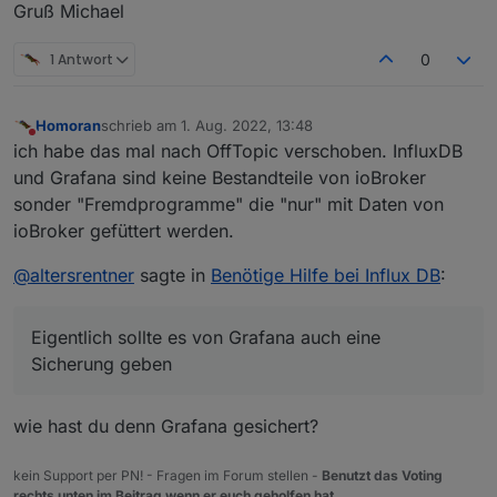
Gruß Michael
Get:8 https://packages.grafana.com/oss/deb stabl
Fetched 119 kB in 2s (65.8 kB/s)
1 Antwort
0
Reading package lists... Done
Reading package lists... Done
Building dependency tree... Done
Homoran
schrieb am
1. Aug. 2022, 13:48
Reading state information... Done
zuletzt editiert von
Nicht stören
ich habe das mal nach OffTopic verschoben. InfluxDB
E: Unable to locate package influxdb2
und Grafana sind keine Bestandteile von ioBroker
pi@raspberrypiioBroker:~ $ sudo service influxdb
sonder "Fremdprogramme" die "nur" mit Daten von
Failed to start influxdb.service: Unit influxdb.
pi@raspberrypiioBroker:~ $ iob start
ioBroker gefüttert werden.
pi@raspberrypiioBroker:~ $
@
altersrentner
sagte in
Benötige Hilfe bei Influx DB
:
Eigentlich sollte es von Grafana auch eine
Sicherung geben
wie hast du denn Grafana gesichert?
kein Support per PN! - Fragen im Forum stellen -
Benutzt das Voting
rechts unten im Beitrag wenn er euch geholfen hat.