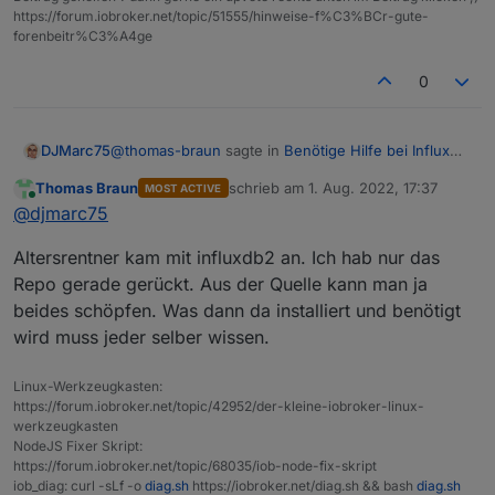
https://forum.iobroker.net/topic/51555/hinweise-f%C3%BCr-gute-
forenbeitr%C3%A4ge
0
@
thomas-braun
sagte in
Benötige Hilfe bei Influx
DJMarc75
DB
:
Thomas Braun
schrieb am
1. Aug. 2022, 17:37
MOST ACTIVE
zuletzt editiert von
Online
haut influxdb2 auf die Kiste.
@
djmarc75
Altersrentner kam mit influxdb2 an. Ich hab nur das
Das wollen wir eigentlich vermeiden weil ... siehe
Repo gerade gerückt. Aus der Quelle kann man ja
gestern
beides schöpfen. Was dann da installiert und benötigt
wird muss jeder selber wissen.
Linux-Werkzeugkasten:
https://forum.iobroker.net/topic/42952/der-kleine-iobroker-linux-
werkzeugkasten
NodeJS Fixer Skript:
https://forum.iobroker.net/topic/68035/iob-node-fix-skript
iob_diag: curl -sLf -o
diag.sh
https://iobroker.net/diag.sh && bash
diag.sh