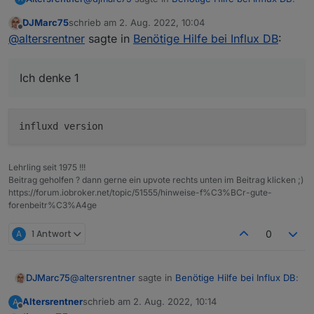
DJMarc75
schrieb am
2. Aug. 2022, 10:04
zuletzt editiert von
Offline
Aber jetzt zum Thema. Welche influxdb hast
@
altersrentner
sagte in
Benötige Hilfe bei Influx DB
:
Du denn nun installiert ? DIe 1er oder 2er?
Ich denke 1
Ich denke 1
Lehrling seit 1975 !!!
Beitrag geholfen ? dann gerne ein upvote rechts unten im Beitrag klicken ;)
https://forum.iobroker.net/topic/51555/hinweise-f%C3%BCr-gute-
forenbeitr%C3%A4ge
A
1 Antwort
0
@
altersrentner
sagte in
Benötige Hilfe bei Influx DB
:
DJMarc75
Altersrentner
schrieb am
2. Aug. 2022, 10:14
A
zuletzt editiert von
Offline