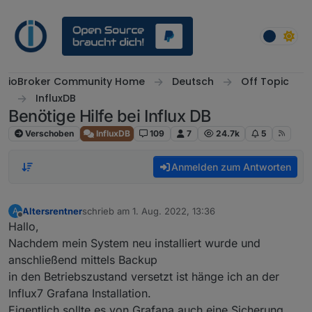
Weiter zum Inhalt
ioBroker Community Home
Deutsch
Off Topic
InfluxDB
Benötige Hilfe bei Influx DB
Verschoben
InfluxDB
109
7
24.7k
5
Anmelden zum Antworten
Altersrentner
schrieb am
1. Aug. 2022, 13:36
A
zuletzt editiert von
Offline
Hallo,
Nachdem mein System neu installiert wurde und
anschließend mittels Backup
in den Betriebszustand versetzt ist hänge ich an der
Influx7 Grafana Installation.
Eigentlich sollte es von Grafana auch eine Sicherung