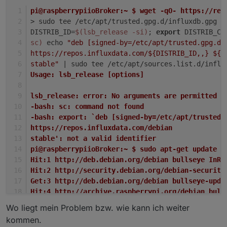
pi@raspberrypiioBroker:~ $ wget -qO- https://rep
> sudo tee /etc/apt/trusted.gpg.d/influxdb.gpg >
DISTRIB_ID=
$(lsb_release -si)
; 
export
 DISTRIB_CO
sc)
 echo 
"deb [signed-by=/etc/apt/trusted.gpg.d/
https://repos.influxdata.com/${DISTRIB_ID,,} ${D
stable"
 | sudo tee /etc/apt/sources.list.d/influ
Usage: lsb_release [options]
lsb_release: error: No arguments are permitted
-bash: sc: command not found
-bash: export: `deb [signed-by=/etc/apt/trusted.
https://repos.influxdata.com/debian
stable': not a valid identifier
pi@raspberrypiioBroker:~ $ sudo apt-get update &
Hit:1 http://deb.debian.org/debian bullseye InRe
Hit:2 http://security.debian.org/debian-security
Get:3 http://deb.debian.org/debian bullseye-upda
Hit:4 http://archive.raspberrypi.org/debian bull
Get:5 https://packages.grafana.com/oss/deb stabl
Wo liegt mein Problem bzw. wie kann ich weiter
Hit:6 https://deb.nodesource.com/node_16.x bulls
kommen.
Get:7 https://packages.grafana.com/oss/deb stabl