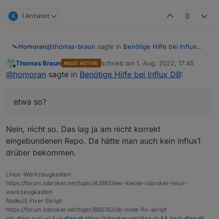
A
1 Antwort
0
@
thomas-braun
sagte in
Benötige Hilfe bei Influx
Homoran
DB
:
Thomas Braun
schrieb am
1. Aug. 2022, 17:45
MOST ACTIVE
zuletzt editiert von
Online
weil der dann gar nicht in der Auslage liegt.
@
homoran
sagte in
Benötige Hilfe bei Influx DB
:
etwa so?
etwa so?
@
altersrentner
sagte in
Benötige Hilfe bei Influx DB
:
Nein, nicht so. Das lag ja am nicht korrekt
eingebundenen Repo. Da hätte man auch kein influx1
Unable to locate package influxdb2
drüber bekommen.
Linux-Werkzeugkasten:
https://forum.iobroker.net/topic/42952/der-kleine-iobroker-linux-
werkzeugkasten
NodeJS Fixer Skript:
https://forum.iobroker.net/topic/68035/iob-node-fix-skript
iob_diag: curl -sLf -o
diag.sh
https://iobroker.net/diag.sh && bash
diag.sh