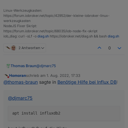
   query                Execute a Flux que
   --
help
, -h  show 
help
Muss ich jetzt noch Rechte einfügen?
   config               Config management
pi@raspberrypiioBroker:~ $
Linux-Werkzeugkasten:
   org, organization    Organization mana
https://forum.iobroker.net/topic/42952/der-kleine-iobroker-linux-
   delete               Delete points fro
werkzeugkasten
Mach langsam damit.
   user                 User management c
NodeJS Fixer Skript:
Welche Anleitung hast Du genutzt ??
   task                 Task management c
https://forum.iobroker.net/topic/68035/iob-node-fix-skript
EDIT:
iob_diag: curl -sLf -o
diag.sh
https://iobroker.net/diag.sh && bash
diag.sh
   telegrafs            List Telegraf con
Du hast hoffentlich jetzt nicht influxdb2 installiert
   dashboards           List Dashboard(s).
???????????????????
   export               Export existing r
2 Antworten
0
   secret               Secret management
   v1                   InfluxDB v1 manag
   auth, authorization  Authorization man
@
djmarc75
Thomas Braun
   apply                Apply a template 
   stacks               List stack(s) and
Homoran
schrieb am
1. Aug. 2022, 17:33
zuletzt editiert von
Nicht stören
   template             Summarize the pro
@
thomas-braun
sagte in
Benötige Hilfe bei Influx DB
:
   bucket-schema        Bucket schema man
haut influxdb2 auf die Kiste.
   ping                 Check the InfluxD
   setup                Setup instance wi
@
djmarc75
   backup               Backup database

   restore              Restores a backup
   remote               Remote connection
   replication          Replication strea
   server-config        Display server con