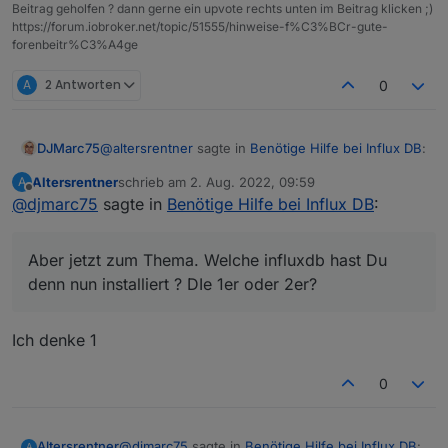
Beitrag geholfen ? dann gerne ein upvote rechts unten im Beitrag klicken ;)
https://forum.iobroker.net/topic/51555/hinweise-f%C3%BCr-gute-
forenbeitr%C3%A4ge
A
2 Antworten
0
@
altersrentner
sagte in
Benötige Hilfe bei Influx DB
:
DJMarc75
Altersrentner
schrieb am
2. Aug. 2022, 09:59
A
zuletzt editiert von
Offline
@
djmarc75
sagte in
Da hast Du aber eine schlechte Meinung von
Benötige Hilfe bei Influx DB
:
mir
Quatsch.
Aber jetzt zum Thema. Welche influxdb hast Du
Aber jetzt zum Thema. Welche influxdb hast Du
denn nun installiert ? DIe 1er oder 2er?
denn nun installiert ? DIe 1er oder 2er?
Und welche hattest Du vorher ?
Ich denke 1
0
@
djmarc75
sagte in
Benötige Hilfe bei Influx DB
:
Altersrentner
A