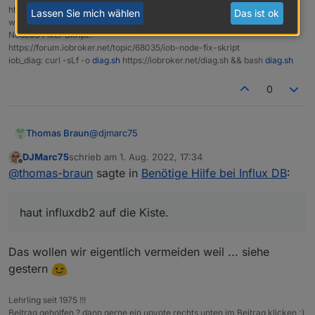
https://forum.iobroker.net/topic/42952/der-kleine-iobroker-linux-
Lassen Sie mich wählen
Das ist ok
werkzeugkasten
NodeJS Fixer Skript:
https://forum.iobroker.net/topic/68035/iob-node-fix-skript
iob_diag: curl -sLf -o
diag.sh
https://iobroker.net/diag.sh && bash
diag.sh
0
@
djmarc75
Thomas Braun
DJMarc75
schrieb am
1. Aug. 2022, 17:34
zuletzt editiert von
Offline
@
thomas-braun
sagte in
Benötige Hilfe bei Influx DB
:
haut influxdb2 auf die Kiste.
haut influxdb2 auf die Kiste.
Das wollen wir eigentlich vermeiden weil ... siehe
gestern
Lehrling seit 1975 !!!
Beitrag geholfen ? dann gerne ein upvote rechts unten im Beitrag klicken ;)