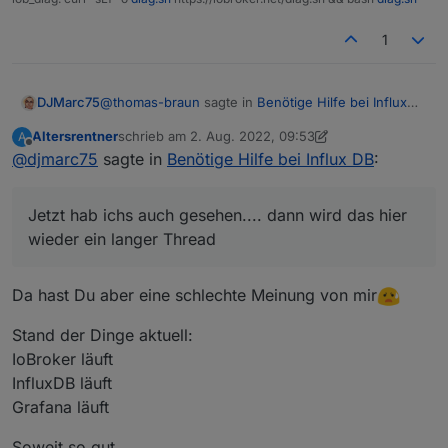
1
@
thomas-braun
sagte in
Benötige Hilfe bei Influx
DJMarc75
DB
:
Altersrentner
schrieb am
2. Aug. 2022, 09:53
A
zuletzt editiert von Altersrentner
8. Feb. 2022, 11:58
Offline
@
djmarc75
sagte in
Altersrentner kam mit influxdb2 an
Benötige Hilfe bei Influx DB
:
Jetzt hab ichs auch gesehen.... dann wird das hier
Jetzt hab ichs auch gesehen.... dann wird das hier
wieder ein langer Thread
wieder ein langer Thread
Da hast Du aber eine schlechte Meinung von mir
Stand der Dinge aktuell:
IoBroker läuft
InfluxDB läuft
Grafana läuft
Soweit so gut