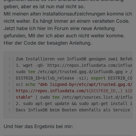
geben, aber es ist nun mal nicht so.
Mit meinen alten Installationsaufzeichnungen komme ich
nicht weiter. Es hängt immer an einem veralteten Code.
Jetzt habe ich hier im Forum eine neue Anleitung
gefunden, Mit der ich aber auch nicht weiter komme.
Hier der Code der besagten Anleitung.
Zum Installieren von InfluxDB genügen zwei Befehl
1. wget -qO- https://repos.influxdata.com/influxd
sudo 
tee
 /etc/apt/trusted.gpg.d/influxdb.gpg > /d
DISTRIB_ID=$(lsb_release -si); 
export
 DISTRIB_COD
sc) 
echo
"deb [signed-by=/etc/apt/trusted.gpg.d/i
https://repos.influxdata.com/
${DISTRIB_ID,,}
${DI
stable"
 | sudo 
tee
 /etc/apt/sources.list.d/influx
2. sudo apt-get update && sudo apt-get install in
Dass InfluxDB beim Booten ebenfalls als Service g
Und hier das Ergebnis bei mir: