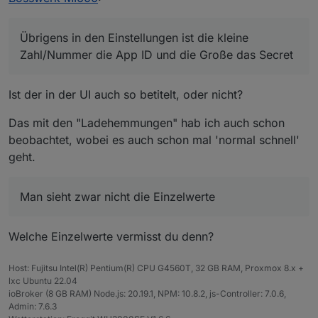
dennoch im Adapter Menü da. Wenn man dann in einem
neuen Tab die Instanz hinzufügt geht der "Dialog"
Vielleicht kann dir hier einer der Profis
@
Bluefox
oder
weiter und läuft einwandfrei durch.
@
apollon77
helfen?
Übrigens in den Einstellungen ist die kleine
Übrigens in den Einstellungen ist die kleine
Zahl/Nummer die App ID und die Große das Secret
Zahl/Nummer die App ID und die Große das Secret.
Konnte damit übrigens auch meine Anlage mit 2x
Bosswerk MI-300 überwachen. Man sieht zwar nicht
Ist der in der UI auch so betitelt, oder nicht?
die Einzelwerte, aber der Gesamtwert stimmt!
Sieht dann so aus:
Das mit den "Ladehemmungen" hab ich auch schon
Vielen Dank für deine Mühe!
beobachtet, wobei es auch schon mal 'normal schnell'
geht.
Man sieht zwar nicht die Einzelwerte
Welche Einzelwerte vermisst du denn?
Host: Fujitsu Intel(R) Pentium(R) CPU G4560T, 32 GB RAM, Proxmox 8.x +
lxc Ubuntu 22.04
ioBroker (8 GB RAM) Node.js: 20.19.1, NPM: 10.8.2, js-Controller: 7.0.6,
Admin: 7.6.3