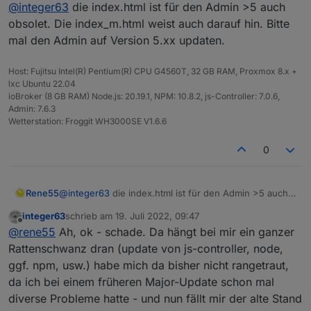
Online
@
integer63
die index.html ist für den Admin >5 auch
- und auch von mir vielen Dank!) - lief ohne Fehler
durch. Die Instanz angelegt und die Files mit Upload
obsolet. Die index_m.html weist auch darauf hin. Bitte
hochgeladen, aber er findet die index.html nicht:
mal den Admin auf Version 5.xx updaten.
Host: Fujitsu Intel(R) Pentium(R) CPU G4560T, 32 GB RAM, Proxmox 8.x +
lxc Ubuntu 22.04
ioBroker (8 GB RAM) Node.js: 20.19.1, NPM: 10.8.2, js-Controller: 7.0.6,
Im Log ist mir aufgefallen, dass er eine index_m.html
Admin: 7.6.3
kopiert hat:
Wetterstation: Froggit WH3000SE V1.6.6
Irgendeine Idee?
0
Rene55
@
integer63
die index.html ist für den Admin >5 auch
obsolet. Die index_m.html weist auch darauf hin. Bitte
integer63
schrieb am
19. Juli 2022, 09:47
mal den Admin auf Version 5.xx updaten.
zuletzt editiert von
Offline
@
rene55
Ah, ok - schade. Da hängt bei mir ein ganzer
Rattenschwanz dran (update von js-controller, node,
ggf. npm, usw.) habe mich da bisher nicht rangetraut,
da ich bei einem früheren Major-Update schon mal
diverse Probleme hatte - und nun fällt mir der alte Stand