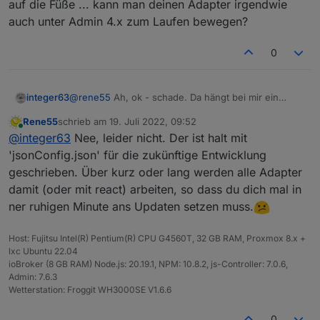
auf die Füße ... kann man deinen Adapter irgendwie
auch unter Admin 4.x zum Laufen bewegen?
0
integer63
@
rene55
Ah, ok - schade. Da hängt bei mir ein
ganzer Rattenschwanz dran (update von js-
Rene55
schrieb am
19. Juli 2022, 09:52
controller, node, ggf. npm, usw.) habe mich da
zuletzt editiert von
Online
@
integer63
Nee, leider nicht. Der ist halt mit
bisher nicht rangetraut, da ich bei einem früheren
Major-Update schon mal diverse Probleme hatte -
'jsonConfig.json' für die zukünftige Entwicklung
und nun fällt mir der alte Stand auf die Füße ... kann
geschrieben. Über kurz oder lang werden alle Adapter
man deinen Adapter irgendwie auch unter Admin 4.x
damit (oder mit react) arbeiten, so dass du dich mal in
zum Laufen bewegen?
ner ruhigen Minute ans Updaten setzen muss.
Host: Fujitsu Intel(R) Pentium(R) CPU G4560T, 32 GB RAM, Proxmox 8.x +
lxc Ubuntu 22.04
ioBroker (8 GB RAM) Node.js: 20.19.1, NPM: 10.8.2, js-Controller: 7.0.6,
Admin: 7.6.3
Wetterstation: Froggit WH3000SE V1.6.6
0