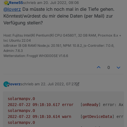
Rene55
schrieb am
20. Juli 2022, 09:06
MI-300 stimmt nicht. Auch die "daily production" ist zu
zuletzt editiert von
Online
@
loverz
Da müsste ich noch mal in die Tiefe gehen.
gering. Zeigt mir aktuell 0,3kWh an, die App sagt aber
0,6kWh.
Es seiht so aus, dass er nur einen der beiden Logger
Könntest/würdest du mir deine Daten (per Mail) zur
verwendet.
Verfügung stellen?
Host: Fujitsu Intel(R) Pentium(R) CPU G4560T, 32 GB RAM, Proxmox 8.x +
lxc Ubuntu 22.04
ioBroker (8 GB RAM) Node.js: 20.19.1, NPM: 10.8.2, js-Controller: 7.0.6,
Admin: 7.6.3
Wetterstation: Froggit WH3000SE V1.6.6
0
loverz
schrieb am
22. Juli 2022, 07:27
L
zuletzt editiert von loverz
Offline
solarmanpv.0
2022-07-22 09:18:10.617	
error
	[
onReady
] 
error: Axi
solarmanpv.0
2022-07-22 09:18:10.614	
warn
	[
getDeviceData
] 
erro
solarmanpv.0