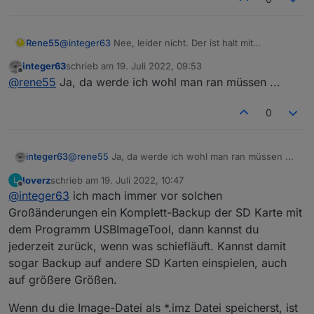
Rene55
@
integer63
Nee, leider nicht. Der ist halt mit
'jsonConfig.json' für die zukünftige Entwicklung
integer63
schrieb am
19. Juli 2022, 09:53
geschrieben. Über kurz oder lang werden alle Adapter
zuletzt editiert von
Offline
@
rene55
Ja, da werde ich wohl man ran müssen ...
damit (oder mit react) arbeiten, so dass du dich mal in
ner ruhigen Minute ans Updaten setzen muss.
0
integer63
@
rene55
Ja, da werde ich wohl man ran müssen ...
loverz
schrieb am
19. Juli 2022, 10:47
L
zuletzt editiert von
Offline
@
integer63
ich mach immer vor solchen
Großänderungen ein Komplett-Backup der SD Karte mit
dem Programm USBImageTool, dann kannst du
jederzeit zurück, wenn was schiefläuft. Kannst damit
sogar Backup auf andere SD Karten einspielen, auch
auf größere Größen.
Wenn du die Image-Datei als *.imz Datei speicherst, ist