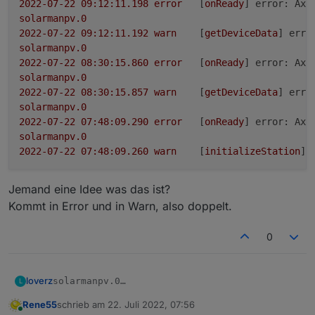
2022-07-22 09:12:11.198	
error
	[
onReady
] 
error: Axi
solarmanpv.0
2022-07-22 09:12:11.192	
warn
	[
getDeviceData
] 
erro
solarmanpv.0
2022-07-22 08:30:15.860	
error
	[
onReady
] 
error: Axi
solarmanpv.0
2022-07-22 08:30:15.857	
warn
	[
getDeviceData
] 
erro
solarmanpv.0
2022-07-22 07:48:09.290	
error
	[
onReady
] 
error: Axi
solarmanpv.0
2022-07-22 07:48:09.260	
warn
	[
initializeStation
] 
Jemand eine Idee was das ist?
Kommt in Error und in Warn, also doppelt.
0
loverz
solarmanpv.0

L
2022-07-22 09:18:10.617	error	[onReady] error:
Rene55
schrieb am
22. Juli 2022, 07:56
Jemand eine Idee was das ist?
solarmanpv.0

zuletzt editiert von
Online