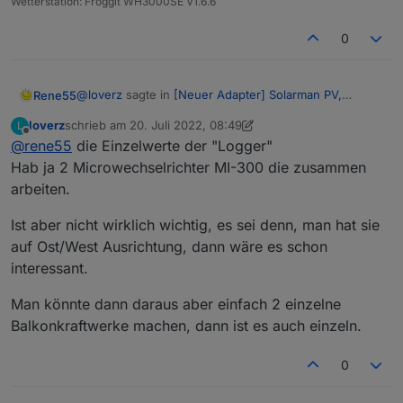
Wetterstation: Froggit WH3000SE V1.6.6
0
@
loverz
sagte in
[Neuer Adapter] Solarman PV,
Rene55
Bosswerk MI600
:
loverz
schrieb am
20. Juli 2022, 08:49
L
zuletzt editiert von loverz
Offline
@
rene55
die Einzelwerte der "Logger"
Übrigens in den Einstellungen ist die kleine
Zahl/Nummer die App ID und die Große das
Hab ja 2 Microwechselrichter MI-300 die zusammen
Ist der in der UI auch so betitelt, oder nicht?
Secret
arbeiten.
Das mit den "Ladehemmungen" hab ich auch schon
Ist aber nicht wirklich wichtig, es sei denn, man hat sie
beobachtet, wobei es auch schon mal 'normal schnell'
geht.
auf Ost/West Ausrichtung, dann wäre es schon
Man sieht zwar nicht die Einzelwerte
interessant.
Man könnte dann daraus aber einfach 2 einzelne
Welche Einzelwerte vermisst du denn?
Balkonkraftwerke machen, dann ist es auch einzeln.
0