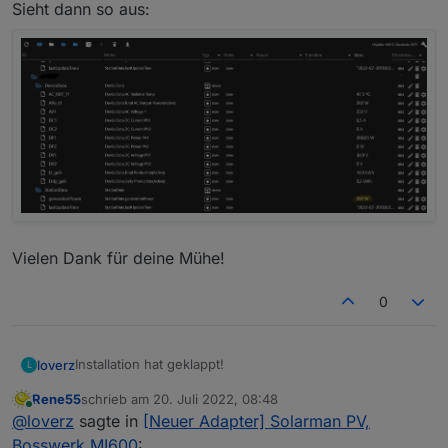
Sieht dann so aus:
Vielen Dank für deine Mühe!
0
Installation hat geklappt!
loverz
L
Rene55
schrieb am
20. Juli 2022, 08:48
Hängt anfangs an dieser Stelle:
zuletzt editiert von
Online
@
loverz
sagte in
[Neuer Adapter] Solarman PV,
Einfach ein bisschen warten und dann ist der Adapter
Bosswerk MI600
: