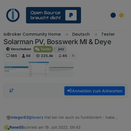
Weiter zum Inhalt
ioBroker Community Home
Deutsch
Tester
Solarman PV, Bosswerk MI & Deye
Verschoben
Tester
jetz
565
68
225.4k
65
Anmelden zum Antworten
@
loverz
Hat bei mir auch so funktioniert - habe
integer63
gestern die Fragen beantwortet und meine Daten
Rene55
schrieb am
19. Juli 2022, 09:43
heute schon bekommen.
@
Rene55
habe gerade den Adapter installiert (0.0.14
zuletzt editiert von