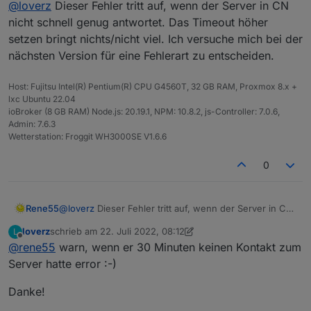
Kommt in Error und in Warn, also doppelt.
@
loverz
Dieser Fehler tritt auf, wenn der Server in CN
2022-07-22 09:18:10.614	warn	[getDeviceData] 
solarmanpv.0

nicht schnell genug antwortet. Das Timeout höher
2022-07-22 09:12:11.198	error	[onReady] error:
setzen bringt nichts/nicht viel. Ich versuche mich bei der
solarmanpv.0

nächsten Version für eine Fehlerart zu entscheiden.
2022-07-22 09:12:11.192	warn	[getDeviceData] 
solarmanpv.0

2022-07-22 08:30:15.860	error	[onReady] error:
Host: Fujitsu Intel(R) Pentium(R) CPU G4560T, 32 GB RAM, Proxmox 8.x +
solarmanpv.0

lxc Ubuntu 22.04
ioBroker (8 GB RAM) Node.js: 20.19.1, NPM: 10.8.2, js-Controller: 7.0.6,
2022-07-22 08:30:15.857	warn	[getDeviceData] 
Admin: 7.6.3
solarmanpv.0

Wetterstation: Froggit WH3000SE V1.6.6
2022-07-22 07:48:09.290	error	[onReady] error:
solarmanpv.0

0
Rene55
@
loverz
Dieser Fehler tritt auf, wenn der Server in CN
nicht schnell genug antwortet. Das Timeout höher
loverz
schrieb am
22. Juli 2022, 08:12
L
setzen bringt nichts/nicht viel. Ich versuche mich bei
zuletzt editiert von loverz
Offline
@
rene55
warn, wenn er 30 Minuten keinen Kontakt zum
der nächsten Version für eine Fehlerart zu
entscheiden.
Server hatte error :-)
Danke!