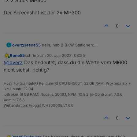
1x 2 Stück MI-300
Der Screenshot ist der 2x MI-300
0
@
rene55
nein, hab 2 BKW Stationen:
loverz
L
1x MI-600
Rene55
schrieb am
20. Juli 2022, 08:55
1x 2 Stück MI-300
Der Screenshot ist der 2x MI-300
zuletzt editiert von
Online
@
loverz
Das bedeutet, dass du die Werte vom MI600
nicht siehst, richtig?
Host: Fujitsu Intel(R) Pentium(R) CPU G4560T, 32 GB RAM, Proxmox 8.x +
lxc Ubuntu 22.04
ioBroker (8 GB RAM) Node.js: 20.19.1, NPM: 10.8.2, js-Controller: 7.0.6,
Admin: 7.6.3
Wetterstation: Froggit WH3000SE V1.6.6
0
Rene55
@
loverz
Das bedeutet, dass du die Werte vom MI600