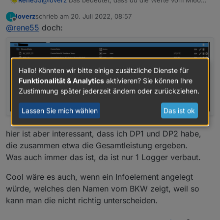
nicht siehst, richtig?
loverz
schrieb am
20. Juli 2022, 08:57
L
zuletzt editiert von
Offline
@
rene55
doch:
Hallo! Könnten wir bitte einige zusätzliche Dienste für
Funktionalität & Analytics
aktivieren? Sie können Ihre
Zustimmung später jederzeit ändern oder zurückziehen.
Lassen Sie mich wählen
Das ist ok
hier ist aber interessant, dass ich DP1 und DP2 habe,
die zusammen etwa die Gesamtleistung ergeben.
Was auch immer das ist, da ist nur 1 Logger verbaut.
Cool wäre es auch, wenn ein Infoelement angelegt
würde, welches den Namen vom BKW zeigt, weil so
kann man die nicht richtig unterscheiden.