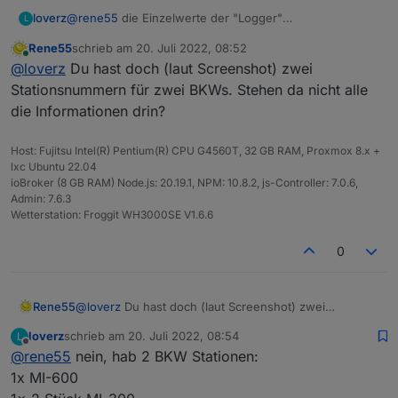
@
rene55
die Einzelwerte der "Logger"
loverz
L
Hab ja 2 Microwechselrichter MI-300 die zusammen
Rene55
schrieb am
20. Juli 2022, 08:52
arbeiten.
Ist aber nicht wirklich wichtig, es sei denn, man hat sie
zuletzt editiert von
Online
@
loverz
Du hast doch (laut Screenshot) zwei
auf Ost/West Ausrichtung, dann wäre es schon
interessant.
Man könnte dann daraus aber einfach 2 einzelne
Stationsnummern für zwei BKWs. Stehen da nicht alle
Balkonkraftwerke machen, dann ist es auch einzeln.
die Informationen drin?
Host: Fujitsu Intel(R) Pentium(R) CPU G4560T, 32 GB RAM, Proxmox 8.x +
lxc Ubuntu 22.04
ioBroker (8 GB RAM) Node.js: 20.19.1, NPM: 10.8.2, js-Controller: 7.0.6,
Admin: 7.6.3
Wetterstation: Froggit WH3000SE V1.6.6
0
Rene55
@
loverz
Du hast doch (laut Screenshot) zwei
Stationsnummern für zwei BKWs. Stehen da nicht alle
loverz
schrieb am
20. Juli 2022, 08:54
L
die Informationen drin?
zuletzt editiert von
Offline
@
rene55
nein, hab 2 BKW Stationen:
1x MI-600