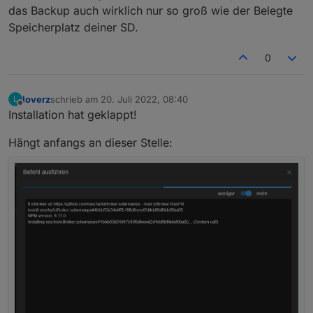
das Backup auch wirklich nur so groß wie der Belegte
Speicherplatz deiner SD.
0
loverz
schrieb am
20. Juli 2022, 08:40
L
zuletzt editiert von
Offline
Installation hat geklappt!
Hängt anfangs an dieser Stelle: