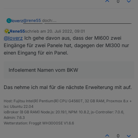
0
@
rene55
doch:
loverz
L
Rene55
schrieb am
20. Juli 2022, 09:01
hier ist aber interessant, dass ich DP1 und DP2 habe, die
zuletzt editiert von
Online
@
loverz
Ich gehe davon aus, dass der MI600 zwei
zusammen etwa die Gesamtleistung ergeben.
Was auch immer das ist, da ist nur 1 Logger verbaut.
Cool wäre es auch, wenn ein Infoelement angelegt
Eingänge für zwei Panele hat, dagegen der MI300 nur
würde, welches den Namen vom BKW zeigt, weil so
einen Eingang für ein Panel.
kann man die nicht richtig unterscheiden.
Infoelement Namen vom BKW
Das nehme ich mal für die nächste Erweiterung mit auf.
Host: Fujitsu Intel(R) Pentium(R) CPU G4560T, 32 GB RAM, Proxmox 8.x +
lxc Ubuntu 22.04
ioBroker (8 GB RAM) Node.js: 20.19.1, NPM: 10.8.2, js-Controller: 7.0.6,
Admin: 7.6.3
Wetterstation: Froggit WH3000SE V1.6.6
0