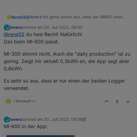
@
loverz
Ich gehe davon aus, dass der MI600 zwei
Rene55
Eingänge für zwei Panele hat, dagegen der MI300 nur
loverz
schrieb am
20. Juli 2022, 09:03
L
einen Eingang für ein Panel.
zuletzt editiert von
Offline
@
rene55
du hast Recht! Natürlich!
Infoelement Namen vom BKW
Das beim MI-600 passt.
Das nehme ich mal für die nächste Erweiterung mit
MI-300 stimmt nicht. Auch die "daily production" ist zu
auf.
gering. Zeigt mir aktuell 0,3kWh an, die App sagt aber
0,6kWh.
Es seiht so aus, dass er nur einen der beiden Logger
verwendet.
1 Antwort
0
loverz
schrieb am
20. Juli 2022, 09:06
L
zuletzt editiert von loverz
Offline
MI-600 in der App: