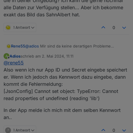
die in deiner Umgebung? Ich kann die gerne nochmal
irgendwas an den Daten nicht stimmt. Hatten andere
alle Daten zur Verfügung stellen... Aber ich bekomme
Nutzer auch schon - und ich zurzeit selbst auch!
exakt das Bild das SahnAlbert hat.
1 Antwort
0
Rene55
@
adios
Mir sind da keine derartigen Probleme
bewusst. Es kann sein, dass beim starten eine
Adios
schrieb am
2. Mai 2024, 11:11
A
Warnung 'solarmanpv has an invalid jsonConfig'
zuletzt editiert von
Offline
@
rene55
kommt. Das ist zwar bekannt, aber noch nicht
behoben.
Also wenn ich nur App ID und Secret eingebe speichert
Darüber hinaus kann es sein, dass bei Solarmanpv
er. Wenn ich jedoch das Kennwort dazu eingebe, dann
irgendwas an den Daten nicht stimmt. Hatten andere
kommt die Fehlermeldung:
Nutzer auch schon - und ich zurzeit selbst auch!
[JsonConfig] Cannot set object: TypeError: Cannot
read properties of undefined (reading 'lib')
In der App melde ich mich mit dem selben Kennwort
an..
?
1 Antwort
0