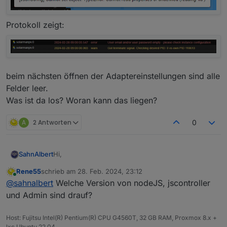
Protokoll zeigt:
beim nächsten öffnen der Adaptereinstellungen sind alle
Felder leer.
Was ist da los? Woran kann das liegen?
A
2 Antworten
0
Hi,
SahnAlbert
Rene55
schrieb am
28. Feb. 2024, 23:12
ich habe einen Deye Wechselrichter DEYE SUN-
zuletzt editiert von
Online
@
sahnalbert
Welche Version von nodeJS, jscontroller
12K-SG04LP3-EU und ein Microwechselrichter
Bosswerk 600
Habe die app_id und app_secret von
und Admin sind drauf?
beide sind in der Solarmanpv Weboberfläche
service@solarmanpv.com
erhalten.
registriert.
Wenn ich meine credentials in den
[JsonConfig] Cannot set object: TypeError: Cannot
Host: Fujitsu Intel(R) Pentium(R) CPU G4560T, 32 GB RAM, Proxmox 8.x +
Adaptereinstellungen eintrage (Firmenname lasse
read properties of undefined (reading 'lib')
lxc Ubuntu 22.04