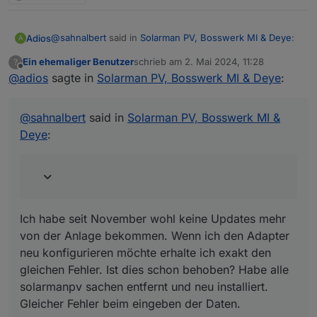
@
sahnalbert
said in
Solarman PV, Bosswerk MI & Deye
:
Adios
A
Ein ehemaliger Benutzer
schrieb am
2. Mai 2024, 11:28
?
zuletzt editiert von
Offline
@
adios
sagte in
Hi,
Solarman PV, Bosswerk MI & Deye
:
Ich habe seit November wohl keine Updates mehr von
ich habe einen Deye Wechselrichter DEYE SUN-
der Anlage bekommen. Wenn ich den Adapter neu
12K-SG04LP3-EU und ein Microwechselrichter
@
sahnalbert
said in
Solarman PV, Bosswerk MI &
konfigurieren möchte erhalte ich exakt den gleichen
Bosswerk 600
Node.js:
Deye
:
Fehler. Ist dies schon behoben? Habe alle solarmanpv
beide sind in der Solarmanpv Weboberfläche
v18.17.1
sachen entfernt und neu installiert. Gleicher Fehler beim
registriert.
NPM:
eingeben der Daten.
9.6.7
Habe die app_id und app_secret von
js-controller:
service@solarmanpv.com
erhalten.
5.0.19
Wenn ich meine credentials in den
Ich habe seit November wohl keine Updates mehr
Adaptereinstellungen eintrage (Firmenname lasse
ich leer) erhalte ich beim Speichern einen PopUp
von der Anlage bekommen. Wenn ich den Adapter
Fehler:
neu konfigurieren möchte erhalte ich exakt den
gleichen Fehler. Ist dies schon behoben? Habe alle
[JsonConfig] Cannot set object: TypeError: Cannot
solarmanpv sachen entfernt und neu installiert.
read properties of undefined (reading 'lib')
Gleicher Fehler beim eingeben der Daten.