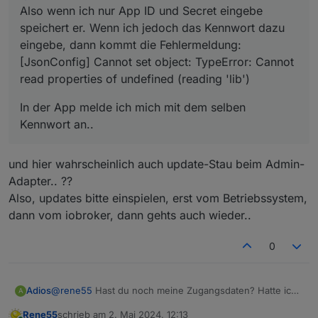
Also wenn ich nur App ID und Secret eingebe
speichert er. Wenn ich jedoch das Kennwort dazu
eingebe, dann kommt die Fehlermeldung:
[JsonConfig] Cannot set object: TypeError: Cannot
read properties of undefined (reading 'lib')
In der App melde ich mich mit dem selben
Kennwort an..
und hier wahrscheinlich auch update-Stau beim Admin-
Adapter.. ??
Also, updates bitte einspielen, erst vom Betriebssystem,
dann vom iobroker, dann gehts auch wieder..
0
Adios
@
rene55
Hast du noch meine Zugangsdaten? Hatte ich
A
dir schonmal per Mail zukommen lassen. Funktionieren
Rene55
schrieb am
2. Mai 2024, 12:13
die in deiner Umgebung? Ich kann die gerne nochmal