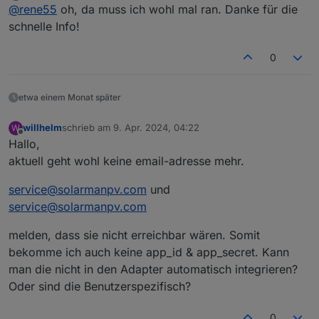
Offline
@
rene55
oh, da muss ich wohl mal ran. Danke für die
installiert worden ist. Upgrade ist Möglich?
schnelle Info!
0
etwa einem Monat später
willhelm
schrieb am
9. Apr. 2024, 04:22
W
zuletzt editiert von
Offline
Hallo,
aktuell geht wohl keine email-adresse mehr.
service@solarmanpv.com
und
service@solarmanpv.com
melden, dass sie nicht erreichbar wären. Somit
bekomme ich auch keine app_id & app_secret. Kann
man die nicht in den Adapter automatisch integrieren?
Oder sind die Benutzerspezifisch?
0