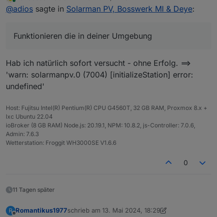
zuletzt editiert von
Online
@
adios
sagte in
Solarman PV, Bosswerk MI & Deye
:
alle Daten zur Verfügung stellen... Aber ich bekomme
exakt das Bild das SahnAlbert hat.
Funktionieren die in deiner Umgebung
Hab ich natürlich sofort versucht - ohne Erfolg. ==>
'warn: solarmanpv.0 (7004) [initializeStation] error:
undefined'
Host: Fujitsu Intel(R) Pentium(R) CPU G4560T, 32 GB RAM, Proxmox 8.x +
lxc Ubuntu 22.04
ioBroker (8 GB RAM) Node.js: 20.19.1, NPM: 10.8.2, js-Controller: 7.0.6,
Admin: 7.6.3
Wetterstation: Froggit WH3000SE V1.6.6
0
11 Tagen später
Romantikus1977
schrieb am
13. Mai 2024, 18:29
R
zuletzt editiert von Romantikus1977