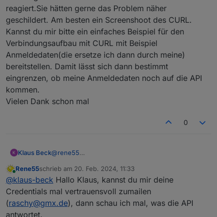
reagiert.Sie hätten gerne das Problem näher
geschildert. Am besten ein Screenshoot des CURL.
Kannst du mir bitte ein einfaches Beispiel für den
Verbindungsaufbau mit CURL mit Beispiel
Anmeldedaten(die ersetze ich dann durch meine)
bereitstellen. Damit lässt sich dann bestimmt
eingrenzen, ob meine Anmeldedaten noch auf die API
kommen.
Vielen Dank schon mal
0
Klaus Beck
@
rene55
Hallo rene55, oder jemand anderes.
Rene55
schrieb am
20. Feb. 2024, 11:33
Ich bin noch recht neu auf dem Gebiet REST API.
zuletzt editiert von
Online
@
klaus-beck
Hallo Klaus, kannst du mir deine
Die Jungs von SolarmanPV haben nun endlich
reagiert.Sie hätten gerne das Problem näher
Credentials mal vertrauensvoll zumailen
geschildert. Am besten ein Screenshoot des CURL.
(
raschy@gmx.de
), dann schau ich mal, was die API
Kannst du mir bitte ein einfaches Beispiel für den
antwortet.
Verbindungsaufbau mit CURL mit Beispiel