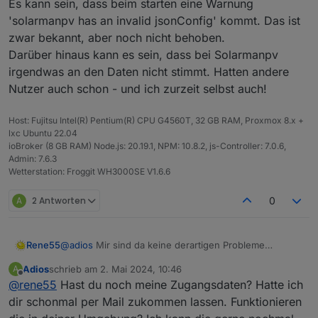
Es kann sein, dass beim starten eine Warnung
Ich habe seit November wohl keine Updates mehr von
ich habe einen Deye Wechselrichter DEYE SUN-
'solarmanpv has an invalid jsonConfig' kommt. Das ist
der Anlage bekommen. Wenn ich den Adapter neu
12K-SG04LP3-EU und ein Microwechselrichter
zwar bekannt, aber noch nicht behoben.
konfigurieren möchte erhalte ich exakt den gleichen
Bosswerk 600
Node.js:
Fehler. Ist dies schon behoben? Habe alle solarmanpv
beide sind in der Solarmanpv Weboberfläche
v18.17.1
Darüber hinaus kann es sein, dass bei Solarmanpv
sachen entfernt und neu installiert. Gleicher Fehler beim
registriert.
NPM:
irgendwas an den Daten nicht stimmt. Hatten andere
eingeben der Daten.
9.6.7
Nutzer auch schon - und ich zurzeit selbst auch!
Habe die app_id und app_secret von
js-controller:
service@solarmanpv.com
erhalten.
5.0.19
Wenn ich meine credentials in den
Host: Fujitsu Intel(R) Pentium(R) CPU G4560T, 32 GB RAM, Proxmox 8.x +
Adaptereinstellungen eintrage (Firmenname lasse
lxc Ubuntu 22.04
ich leer) erhalte ich beim Speichern einen PopUp
ioBroker (8 GB RAM) Node.js: 20.19.1, NPM: 10.8.2, js-Controller: 7.0.6,
Fehler:
Admin: 7.6.3
Wetterstation: Froggit WH3000SE V1.6.6
[JsonConfig] Cannot set object: TypeError: Cannot
read properties of undefined (reading 'lib')
A
2 Antworten
0
Protokoll zeigt:
Rene55
@
adios
Mir sind da keine derartigen Probleme
bewusst. Es kann sein, dass beim starten eine
Adios
schrieb am
2. Mai 2024, 10:46
A
Warnung 'solarmanpv has an invalid jsonConfig'
zuletzt editiert von
beim nächsten öffnen der Adaptereinstellungen
Offline
@
rene55
Hast du noch meine Zugangsdaten? Hatte ich
kommt. Das ist zwar bekannt, aber noch nicht
sind alle Felder leer.
behoben.
dir schonmal per Mail zukommen lassen. Funktionieren
Was ist da los? Woran kann das liegen?
Darüber hinaus kann es sein, dass bei Solarmanpv