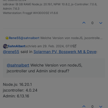
ich leer) erhalte ich beim Speichern einen PopUp
beim nächsten öffnen der Adaptereinstellungen
ioBroker (8 GB RAM) Node.js: 20.19.1, NPM: 10.8.2, js-Controller: 7.0.6,
Fehler:
sind alle Felder leer.
Admin: 7.6.3
Was ist da los? Woran kann das liegen?
Protokoll zeigt:
Wetterstation: Froggit WH3000SE V1.6.6
0
Rene55
@
sahnalbert
Welche Version von nodeJS, jscontroller
und Admin sind drauf?
SahnAlbert
schrieb am
29. Feb. 2024, 07:01
zuletzt editiert von SahnAlbert
Offline
@
rene55
said in
Solarman PV, Bosswerk MI & Deye
:
@
sahnalbert
Welche Version von nodeJS,
jscontroller und Admin sind drauf?
Node.js: 16.20.1
jscontroller: 4.0.24
Admin: 6.13.16
0