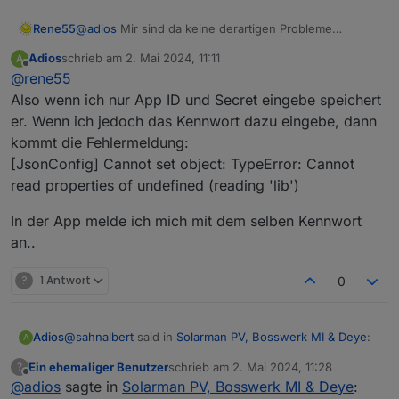
Rene55
@
adios
Mir sind da keine derartigen Probleme
bewusst. Es kann sein, dass beim starten eine
Adios
schrieb am
2. Mai 2024, 11:11
A
Warnung 'solarmanpv has an invalid jsonConfig'
zuletzt editiert von
Offline
@
rene55
kommt. Das ist zwar bekannt, aber noch nicht
behoben.
Also wenn ich nur App ID und Secret eingebe speichert
Darüber hinaus kann es sein, dass bei Solarmanpv
er. Wenn ich jedoch das Kennwort dazu eingebe, dann
irgendwas an den Daten nicht stimmt. Hatten andere
kommt die Fehlermeldung:
Nutzer auch schon - und ich zurzeit selbst auch!
[JsonConfig] Cannot set object: TypeError: Cannot
read properties of undefined (reading 'lib')
In der App melde ich mich mit dem selben Kennwort
an..
?
1 Antwort
0
@
sahnalbert
said in
Solarman PV, Bosswerk MI & Deye
:
Adios
A
Ein ehemaliger Benutzer
schrieb am
2. Mai 2024, 11:28
?
zuletzt editiert von
Offline
@
adios
sagte in
Hi,
Solarman PV, Bosswerk MI & Deye
: