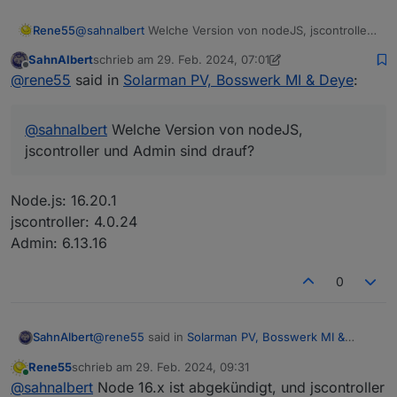
Rene55
@
sahnalbert
Welche Version von nodeJS, jscontroller
und Admin sind drauf?
SahnAlbert
schrieb am
29. Feb. 2024, 07:01
zuletzt editiert von SahnAlbert
Offline
@
rene55
said in
Solarman PV, Bosswerk MI & Deye
:
@
sahnalbert
Welche Version von nodeJS,
jscontroller und Admin sind drauf?
Node.js: 16.20.1
jscontroller: 4.0.24
Admin: 6.13.16
0
@
rene55
said in
Solarman PV, Bosswerk MI &
SahnAlbert
Deye
:
Rene55
schrieb am
29. Feb. 2024, 09:31
zuletzt editiert von
Online
@
sahnalbert
Welche Version von nodeJS,
@
sahnalbert
Node 16.x ist abgekündigt, und jscontroller