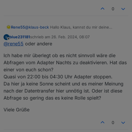
0
Rene55
@
klaus-beck
Hallo Klaus, kannst du mir deine
Credentials mal vertrauensvoll zumailen
blue231181
schrieb am
26. Feb. 2024, 08:07
(
raschy@gmx.de
), dann schau ich mal, was die API
zuletzt editiert von
Offline
@
rene55
oder andere
antwortet.
Ich habe mir überlegt ob es nicht sinnvoll wäre die
Abfragen vom Adapter Nachts zu deaktivieren. Hat das
einer von euch schon?
Quasi von 22:00 bis 04:30 Uhr Adapter stoppen.
Da hier ja keine Sonne scheint und es meiner Meinung
nach der Datentransfer hier unnötig ist. Oder ist diese
Abfrage so gering das es keine Rolle spielt?
Viele Grüße
0