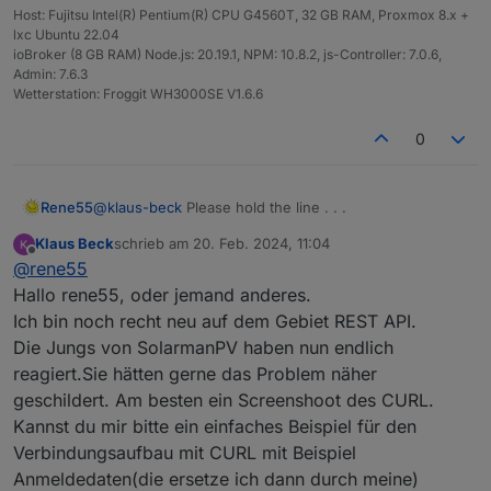
one or more of
Host: Fujitsu Intel(R) Pentium(R) CPU G4560T, 32 GB RAM, Proxmox 8.x +
its recipients. This is a permanent error.
The following address failed:
lxc Ubuntu 22.04
ioBroker (8 GB RAM) Node.js: 20.19.1, NPM: 10.8.2, js-Controller: 7.0.6,
customerservice@solarmanpv.com:

Admin: 7.6.3
Wetterstation: Froggit WH3000SE V1.6.6
Auch deine Adresse
upgrade@solarmanpv.com
läuft, da gleiche Domäne, auf den gleiche Fehler.
0
Rene55
@
klaus-beck
Please hold the line . . .
Klaus Beck
schrieb am
20. Feb. 2024, 11:04
zuletzt editiert von
Offline
@
rene55
Hallo rene55, oder jemand anderes.
Ich bin noch recht neu auf dem Gebiet REST API.
Die Jungs von SolarmanPV haben nun endlich
reagiert.Sie hätten gerne das Problem näher
geschildert. Am besten ein Screenshoot des CURL.
Kannst du mir bitte ein einfaches Beispiel für den
Verbindungsaufbau mit CURL mit Beispiel
Anmeldedaten(die ersetze ich dann durch meine)