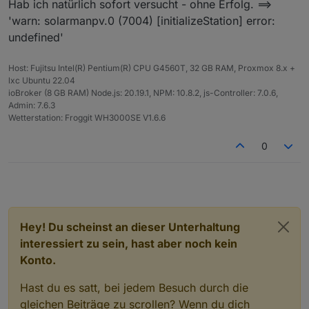
Hab ich natürlich sofort versucht - ohne Erfolg. ==>
'warn: solarmanpv.0 (7004) [initializeStation] error:
undefined'
Host: Fujitsu Intel(R) Pentium(R) CPU G4560T, 32 GB RAM, Proxmox 8.x +
lxc Ubuntu 22.04
ioBroker (8 GB RAM) Node.js: 20.19.1, NPM: 10.8.2, js-Controller: 7.0.6,
Admin: 7.6.3
Wetterstation: Froggit WH3000SE V1.6.6
0
Hey! Du scheinst an dieser Unterhaltung
interessiert zu sein, hast aber noch kein
Konto.
Hast du es satt, bei jedem Besuch durch die
gleichen Beiträge zu scrollen? Wenn du dich