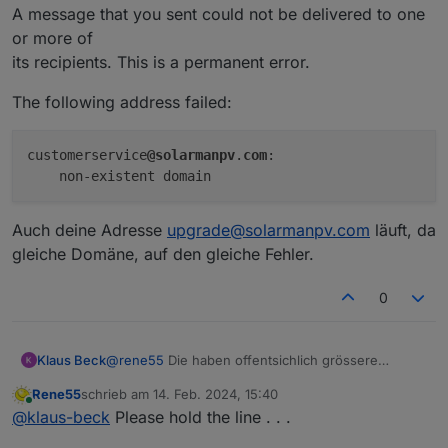
A message that you sent could not be delivered to one
or more of
its recipients. This is a permanent error.
The following address failed:
customerservice
@solarmanpv
.
com
:

Auch deine Adresse
upgrade@solarmanpv.com
läuft, da
gleiche Domäne, auf den gleiche Fehler.
0
@
rene55
Die haben offentsichlich grössere
Klaus Beck
Probleme. Diesen Fehler bekomme ich:
Rene55
schrieb am
14. Feb. 2024, 15:40
This message was created automatically by mail
zuletzt editiert von
Online
@
klaus-beck
Please hold the line . . .
delivery software.
A message that you sent could not be delivered to