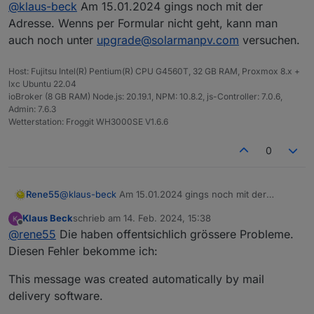
Online
@
klaus-beck
Am 15.01.2024 gings noch mit der
auch keine andere Adresse. Ich habe es jetzt mal
über das Kontaktformular der Webseite versucht,
Adresse. Wenns per Formular nicht geht, kann man
mal sehen ob ich Antwort erhalte.
auch noch unter
upgrade@solarmanpv.com
versuchen.
Host: Fujitsu Intel(R) Pentium(R) CPU G4560T, 32 GB RAM, Proxmox 8.x +
lxc Ubuntu 22.04
ioBroker (8 GB RAM) Node.js: 20.19.1, NPM: 10.8.2, js-Controller: 7.0.6,
Admin: 7.6.3
Wetterstation: Froggit WH3000SE V1.6.6
0
Rene55
@
klaus-beck
Am 15.01.2024 gings noch mit der
Adresse. Wenns per Formular nicht geht, kann man
Klaus Beck
schrieb am
14. Feb. 2024, 15:38
auch noch unter
upgrade@solarmanpv.com
zuletzt editiert von
Offline
@
rene55
Die haben offentsichlich grössere Probleme.
versuchen.
Diesen Fehler bekomme ich:
This message was created automatically by mail
delivery software.