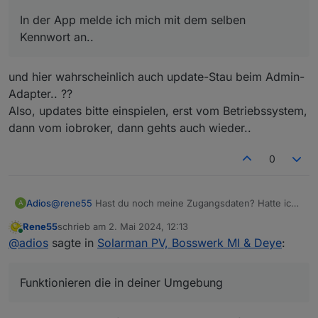
In der App melde ich mich mit dem selben
Kennwort an..
und hier wahrscheinlich auch update-Stau beim Admin-
Adapter.. ??
Also, updates bitte einspielen, erst vom Betriebssystem,
dann vom iobroker, dann gehts auch wieder..
0
Adios
@
rene55
Hast du noch meine Zugangsdaten? Hatte ich
A
dir schonmal per Mail zukommen lassen. Funktionieren
Rene55
schrieb am
2. Mai 2024, 12:13
die in deiner Umgebung? Ich kann die gerne nochmal
zuletzt editiert von
Online
@
adios
sagte in
Solarman PV, Bosswerk MI & Deye
:
alle Daten zur Verfügung stellen... Aber ich bekomme
exakt das Bild das SahnAlbert hat.
Funktionieren die in deiner Umgebung