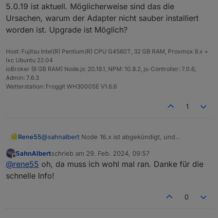
jscontroller und Admin sind drauf?
5.0.19 ist aktuell. Möglicherweise sind das die
Node.js: 16.20.1
Ursachen, warum der Adapter nicht sauber installiert
jscontroller: 4.0.24
worden ist. Upgrade ist Möglich?
Admin: 6.13.16
Host: Fujitsu Intel(R) Pentium(R) CPU G4560T, 32 GB RAM, Proxmox 8.x +
lxc Ubuntu 22.04
ioBroker (8 GB RAM) Node.js: 20.19.1, NPM: 10.8.2, js-Controller: 7.0.6,
Admin: 7.6.3
Wetterstation: Froggit WH3000SE V1.6.6
1
Rene55
@
sahnalbert
Node 16.x ist abgekündigt, und
jscontroller 5.0.19 ist aktuell. Möglicherweise sind das
SahnAlbert
schrieb am
29. Feb. 2024, 09:57
die Ursachen, warum der Adapter nicht sauber
zuletzt editiert von
Offline
@
rene55
oh, da muss ich wohl mal ran. Danke für die
installiert worden ist. Upgrade ist Möglich?
schnelle Info!
0