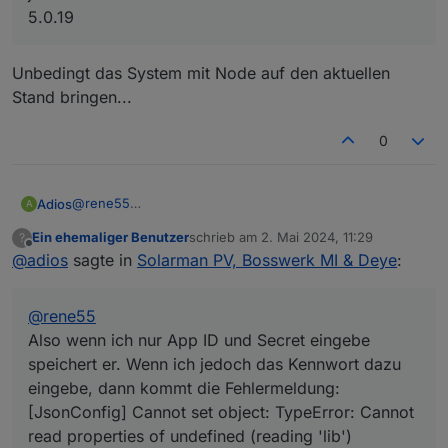
5.0.19
Unbedingt das System mit Node auf den aktuellen
Stand bringen...
0
@
rene55
Adios
A
Also wenn ich nur App ID und Secret eingebe speichert
Ein ehemaliger Benutzer
schrieb am
2. Mai 2024, 11:29
?
er. Wenn ich jedoch das Kennwort dazu eingebe, dann
In der App melde ich mich mit dem selben Kennwort an..
zuletzt editiert von
Offline
@
adios
sagte in
Solarman PV, Bosswerk MI & Deye
:
kommt die Fehlermeldung:
[JsonConfig] Cannot set object: TypeError: Cannot read
properties of undefined (reading 'lib')
@
rene55
Also wenn ich nur App ID und Secret eingebe
speichert er. Wenn ich jedoch das Kennwort dazu
eingebe, dann kommt die Fehlermeldung:
[JsonConfig] Cannot set object: TypeError: Cannot
read properties of undefined (reading 'lib')