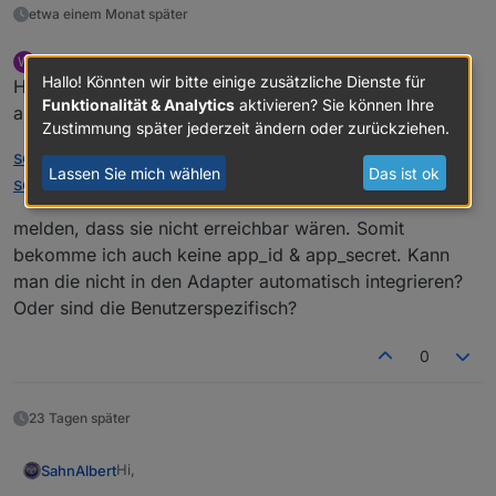
etwa einem Monat später
willhelm
schrieb am
9. Apr. 2024, 04:22
W
zuletzt editiert von
Offline
Hallo! Könnten wir bitte einige zusätzliche Dienste für
Hallo,
Funktionalität & Analytics
aktivieren? Sie können Ihre
aktuell geht wohl keine email-adresse mehr.
Zustimmung später jederzeit ändern oder zurückziehen.
service@solarmanpv.com
und
Lassen Sie mich wählen
Das ist ok
service@solarmanpv.com
melden, dass sie nicht erreichbar wären. Somit
bekomme ich auch keine app_id & app_secret. Kann
man die nicht in den Adapter automatisch integrieren?
Oder sind die Benutzerspezifisch?
0
23 Tagen später
Hi,
SahnAlbert