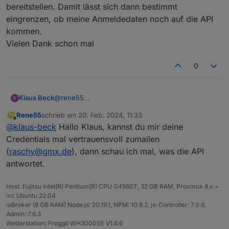
bereitstellen. Damit lässt sich dann bestimmt
eingrenzen, ob meine Anmeldedaten noch auf die API
kommen.
Vielen Dank schon mal
0
Klaus Beck
@
rene55
Hallo rene55, oder jemand anderes.
Rene55
schrieb am
20. Feb. 2024, 11:33
Ich bin noch recht neu auf dem Gebiet REST API.
zuletzt editiert von
Online
@
klaus-beck
Hallo Klaus, kannst du mir deine
Die Jungs von SolarmanPV haben nun endlich
reagiert.Sie hätten gerne das Problem näher
Credentials mal vertrauensvoll zumailen
geschildert. Am besten ein Screenshoot des CURL.
(
raschy@gmx.de
), dann schau ich mal, was die API
Kannst du mir bitte ein einfaches Beispiel für den
antwortet.
Verbindungsaufbau mit CURL mit Beispiel
Anmeldedaten(die ersetze ich dann durch meine)
bereitstellen. Damit lässt sich dann bestimmt
Host: Fujitsu Intel(R) Pentium(R) CPU G4560T, 32 GB RAM, Proxmox 8.x +
eingrenzen, ob meine Anmeldedaten noch auf die
lxc Ubuntu 22.04
API kommen.
ioBroker (8 GB RAM) Node.js: 20.19.1, NPM: 10.8.2, js-Controller: 7.0.6,
Admin: 7.6.3
Vielen Dank schon mal
Wetterstation: Froggit WH3000SE V1.6.6