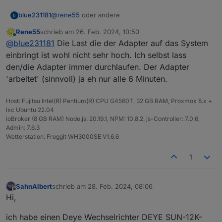
@
rene55
oder andere
blue231181
Rene55
schrieb am
26. Feb. 2024, 10:50
Ich habe mir überlegt ob es nicht sinnvoll wäre die
zuletzt editiert von
Online
@
blue231181
Die Last die der Adapter auf das System
Abfragen vom Adapter Nachts zu deaktivieren. Hat
das einer von euch schon?
Viele Grüße
einbringt ist wohl nicht sehr hoch. Ich selbst lass
Quasi von 22:00 bis 04:30 Uhr Adapter stoppen.
den/die Adapter immer durchlaufen. Der Adapter
Da hier ja keine Sonne scheint und es meiner
'arbeitet' (sinnvoll) ja eh nur alle 6 Minuten.
Meinung nach der Datentransfer hier unnötig ist.
Oder ist diese Abfrage so gering das es keine Rolle
spielt?
Host: Fujitsu Intel(R) Pentium(R) CPU G4560T, 32 GB RAM, Proxmox 8.x +
lxc Ubuntu 22.04
ioBroker (8 GB RAM) Node.js: 20.19.1, NPM: 10.8.2, js-Controller: 7.0.6,
Admin: 7.6.3
Wetterstation: Froggit WH3000SE V1.6.6
1
SahnAlbert
schrieb am
28. Feb. 2024, 08:06
zuletzt editiert von
Offline
Hi,
ich habe einen Deye Wechselrichter DEYE SUN-12K-