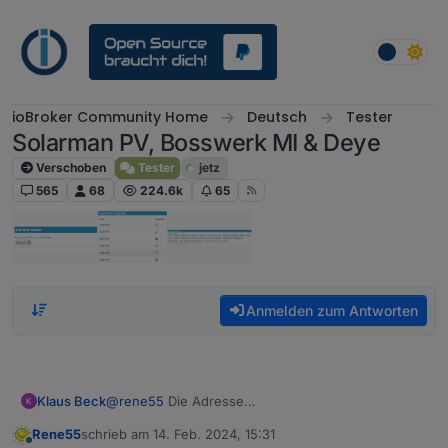
Weiter zum Inhalt
ioBroker Community Home
Deutsch
Tester
Solarman PV, Bosswerk MI & Deye
Verschoben
Tester
jetz
565
68
224.6k
65
Anmelden zum Antworten
Klaus Beck
@
rene55
Die Adresse
customerservice@solarmanpv.com
läuft bei mir
Rene55
schrieb am
14. Feb. 2024, 15:31
immer wieder auf Fehler. Auf der Webseite gibt es
zuletzt editiert von