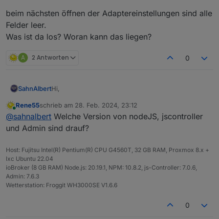
beim nächsten öffnen der Adaptereinstellungen sind alle
Felder leer.
Was ist da los? Woran kann das liegen?
A
2 Antworten
0
Hi,
SahnAlbert
Rene55
schrieb am
28. Feb. 2024, 23:12
ich habe einen Deye Wechselrichter DEYE SUN-
zuletzt editiert von
Online
@
sahnalbert
Welche Version von nodeJS, jscontroller
12K-SG04LP3-EU und ein Microwechselrichter
Bosswerk 600
Habe die app_id und app_secret von
und Admin sind drauf?
beide sind in der Solarmanpv Weboberfläche
service@solarmanpv.com
erhalten.
registriert.
Wenn ich meine credentials in den
[JsonConfig] Cannot set object: TypeError: Cannot
Host: Fujitsu Intel(R) Pentium(R) CPU G4560T, 32 GB RAM, Proxmox 8.x +
Adaptereinstellungen eintrage (Firmenname lasse
read properties of undefined (reading 'lib')
lxc Ubuntu 22.04
ich leer) erhalte ich beim Speichern einen PopUp
beim nächsten öffnen der Adaptereinstellungen
ioBroker (8 GB RAM) Node.js: 20.19.1, NPM: 10.8.2, js-Controller: 7.0.6,
Fehler:
sind alle Felder leer.
Admin: 7.6.3
Was ist da los? Woran kann das liegen?
Protokoll zeigt:
Wetterstation: Froggit WH3000SE V1.6.6
0