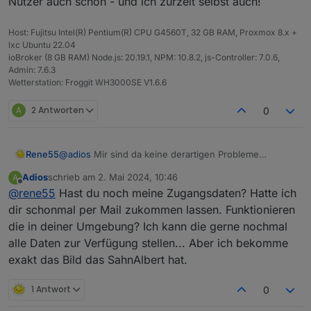
Nutzer auch schon - und ich zurzeit selbst auch!
Habe die app_id und app_secret von
js-controller:
service@solarmanpv.com
erhalten.
5.0.19
Wenn ich meine credentials in den
Host: Fujitsu Intel(R) Pentium(R) CPU G4560T, 32 GB RAM, Proxmox 8.x +
Adaptereinstellungen eintrage (Firmenname lasse
lxc Ubuntu 22.04
ich leer) erhalte ich beim Speichern einen PopUp
ioBroker (8 GB RAM) Node.js: 20.19.1, NPM: 10.8.2, js-Controller: 7.0.6,
Fehler:
Admin: 7.6.3
Wetterstation: Froggit WH3000SE V1.6.6
[JsonConfig] Cannot set object: TypeError: Cannot
read properties of undefined (reading 'lib')
A
2 Antworten
0
Protokoll zeigt:
Rene55
@
adios
Mir sind da keine derartigen Probleme
bewusst. Es kann sein, dass beim starten eine
Adios
schrieb am
2. Mai 2024, 10:46
A
Warnung 'solarmanpv has an invalid jsonConfig'
zuletzt editiert von
beim nächsten öffnen der Adaptereinstellungen
Offline
@
rene55
Hast du noch meine Zugangsdaten? Hatte ich
kommt. Das ist zwar bekannt, aber noch nicht
sind alle Felder leer.
behoben.
dir schonmal per Mail zukommen lassen. Funktionieren
Was ist da los? Woran kann das liegen?
Darüber hinaus kann es sein, dass bei Solarmanpv
die in deiner Umgebung? Ich kann die gerne nochmal
irgendwas an den Daten nicht stimmt. Hatten andere
alle Daten zur Verfügung stellen... Aber ich bekomme
Nutzer auch schon - und ich zurzeit selbst auch!
exakt das Bild das SahnAlbert hat.
1 Antwort
0