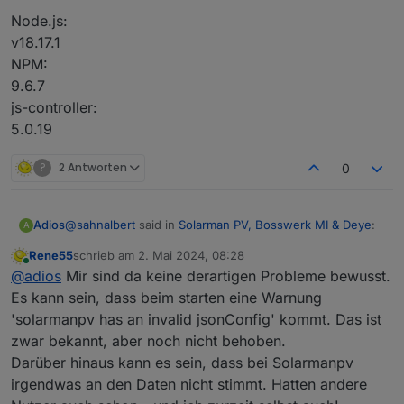
Node.js:
v18.17.1
NPM:
9.6.7
js-controller:
5.0.19
?
2 Antworten
0
@
sahnalbert
said in
Solarman PV, Bosswerk MI & Deye
:
Adios
A
Rene55
schrieb am
2. Mai 2024, 08:28
zuletzt editiert von
Online
Hi,
@
adios
Mir sind da keine derartigen Probleme bewusst.
Es kann sein, dass beim starten eine Warnung
Ich habe seit November wohl keine Updates mehr von
ich habe einen Deye Wechselrichter DEYE SUN-
'solarmanpv has an invalid jsonConfig' kommt. Das ist
der Anlage bekommen. Wenn ich den Adapter neu
12K-SG04LP3-EU und ein Microwechselrichter
zwar bekannt, aber noch nicht behoben.
konfigurieren möchte erhalte ich exakt den gleichen
Bosswerk 600
Node.js:
Fehler. Ist dies schon behoben? Habe alle solarmanpv
beide sind in der Solarmanpv Weboberfläche
v18.17.1
Darüber hinaus kann es sein, dass bei Solarmanpv
sachen entfernt und neu installiert. Gleicher Fehler beim
registriert.
NPM:
irgendwas an den Daten nicht stimmt. Hatten andere
eingeben der Daten.
9.6.7