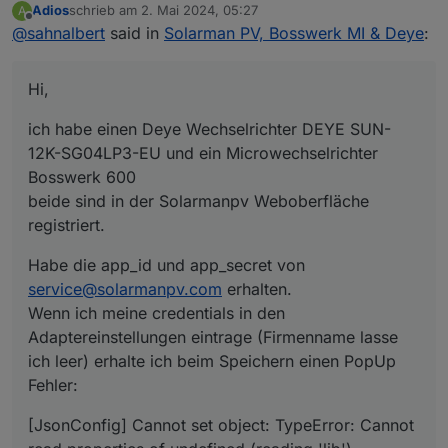
Adios
schrieb am
2. Mai 2024, 05:27
A
ich habe einen Deye Wechselrichter DEYE SUN-
zuletzt editiert von
Offline
@
sahnalbert
said in
Solarman PV, Bosswerk MI & Deye
:
12K-SG04LP3-EU und ein Microwechselrichter
Bosswerk 600
Habe die app_id und app_secret von
beide sind in der Solarmanpv Weboberfläche
service@solarmanpv.com
erhalten.
Hi,
registriert.
Wenn ich meine credentials in den
[JsonConfig] Cannot set object: TypeError: Cannot
Adaptereinstellungen eintrage (Firmenname lasse
read properties of undefined (reading 'lib')
ich habe einen Deye Wechselrichter DEYE SUN-
ich leer) erhalte ich beim Speichern einen PopUp
beim nächsten öffnen der Adaptereinstellungen
Fehler:
sind alle Felder leer.
12K-SG04LP3-EU und ein Microwechselrichter
Was ist da los? Woran kann das liegen?
Protokoll zeigt:
Bosswerk 600
beide sind in der Solarmanpv Weboberfläche
registriert.
Habe die app_id und app_secret von
service@solarmanpv.com
erhalten.
Wenn ich meine credentials in den
Adaptereinstellungen eintrage (Firmenname lasse
ich leer) erhalte ich beim Speichern einen PopUp
Fehler:
[JsonConfig] Cannot set object: TypeError: Cannot