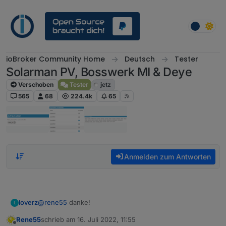
Weiter zum Inhalt
ioBroker Community Home
Deutsch
Tester
Solarman PV, Bosswerk MI & Deye
Verschoben
Tester
jetz
565
68
224.4k
65
Anmelden zum Antworten
@
rene55
danke!
loverz
L
Rene55
schrieb am
16. Juli 2022, 11:55
Dass mittlerweile mehrere BKWs möglich sind, habe ich
zuletzt editiert von