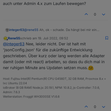
auch unter Admin 4.x zum Laufen bewegen?
0
integer63
@
rene55
Ah, ok - schade. Da hängt bei mir ein
ganzer Rattenschwanz dran (update von js-
Rene55
schrieb am
19. Juli 2022, 09:52
controller, node, ggf. npm, usw.) habe mich da
zuletzt editiert von
Offline
@
integer63
Nee, leider nicht. Der ist halt mit
bisher nicht rangetraut, da ich bei einem früheren
Major-Update schon mal diverse Probleme hatte -
'jsonConfig.json' für die zukünftige Entwicklung
und nun fällt mir der alte Stand auf die Füße ... kann
geschrieben. Über kurz oder lang werden alle Adapter
man deinen Adapter irgendwie auch unter Admin 4.x
damit (oder mit react) arbeiten, so dass du dich mal in
zum Laufen bewegen?
ner ruhigen Minute ans Updaten setzen muss.
Host: Fujitsu Intel(R) Pentium(R) CPU G4560T, 32 GB RAM, Proxmox 8.x +
lxc Ubuntu 22.04
ioBroker (8 GB RAM) Node.js: 20.19.1, NPM: 10.8.2, js-Controller: 7.0.6,
Admin: 7.6.3
Wetterstation: Froggit WH3000SE V1.6.6
0