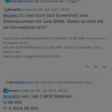
@
rene55
die Einzelwerte der "Logger"
loverz
L
Hab ja 2 Microwechselrichter MI-300 die zusammen
Rene55
schrieb am
20. Juli 2022, 08:52
arbeiten.
Ist aber nicht wirklich wichtig, es sei denn, man hat sie
zuletzt editiert von
Offline
@
loverz
Du hast doch (laut Screenshot) zwei
auf Ost/West Ausrichtung, dann wäre es schon
interessant.
Man könnte dann daraus aber einfach 2 einzelne
Stationsnummern für zwei BKWs. Stehen da nicht alle
Balkonkraftwerke machen, dann ist es auch einzeln.
die Informationen drin?
Host: Fujitsu Intel(R) Pentium(R) CPU G4560T, 32 GB RAM, Proxmox 8.x +
lxc Ubuntu 22.04
ioBroker (8 GB RAM) Node.js: 20.19.1, NPM: 10.8.2, js-Controller: 7.0.6,
Admin: 7.6.3
Wetterstation: Froggit WH3000SE V1.6.6
0
Rene55
@
loverz
Du hast doch (laut Screenshot) zwei
Stationsnummern für zwei BKWs. Stehen da nicht alle
loverz
schrieb am
20. Juli 2022, 08:54
L
die Informationen drin?
zuletzt editiert von
Offline
@
rene55
nein, hab 2 BKW Stationen:
1x MI-600
1x 2 Stück MI-300