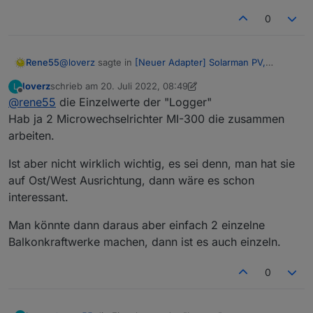
0
@
loverz
sagte in
[Neuer Adapter] Solarman PV,
Rene55
Bosswerk MI600
:
loverz
schrieb am
20. Juli 2022, 08:49
L
zuletzt editiert von loverz
Offline
@
rene55
die Einzelwerte der "Logger"
Übrigens in den Einstellungen ist die kleine
Zahl/Nummer die App ID und die Große das
Hab ja 2 Microwechselrichter MI-300 die zusammen
Ist der in der UI auch so betitelt, oder nicht?
Secret
arbeiten.
Das mit den "Ladehemmungen" hab ich auch schon
Ist aber nicht wirklich wichtig, es sei denn, man hat sie
beobachtet, wobei es auch schon mal 'normal schnell'
geht.
auf Ost/West Ausrichtung, dann wäre es schon
Man sieht zwar nicht die Einzelwerte
interessant.
Man könnte dann daraus aber einfach 2 einzelne
Welche Einzelwerte vermisst du denn?
Balkonkraftwerke machen, dann ist es auch einzeln.
0