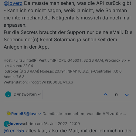
Offline
@
loverz
Da müsste man sehen, was die API zurück gibt
gelesen. Sind aber auch mehrere logger (Inverter) je
Balkonkraftwerk möglich?
Also kann man den Support in deutsch anschreiben?
- kann ich so nicht sagen, weiß ja nicht, wie Solarman
Reicht die Seriennnummer vom Inverter, oder was
die intern behandelt. Nötigenfalls muss ich da noch mal
brauchen die?
anpassen.
Für die Secrets braucht der Support nur deine eMail. Die
Seriennumer(n) kennt Solarman ja schon seit dem
Anlegen in der App.
Host: Fujitsu Intel(R) Pentium(R) CPU G4560T, 32 GB RAM, Proxmox 8.x +
lxc Ubuntu 22.04
ioBroker (8 GB RAM) Node.js: 20.19.1, NPM: 10.8.2, js-Controller: 7.0.6,
Admin: 7.6.3
Wetterstation: Froggit WH3000SE V1.6.6
L
2 Antworten
0
Rene55
@
loverz
Da müsste man sehen, was die API zurück
gibt - kann ich so nicht sagen, weiß ja nicht, wie
loverz
schrieb am
16. Juli 2022, 12:09
L
Solarman die intern behandelt. Nötigenfalls muss ich
zuletzt editiert von
Offline
@
rene55
alles klar, also die Mail, mit der ich mich in der
da noch mal anpassen.