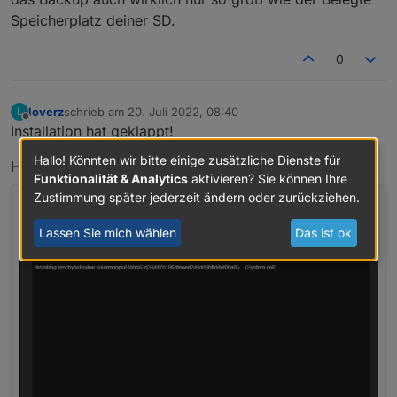
Speicherplatz deiner SD.
0
loverz
schrieb am
20. Juli 2022, 08:40
L
zuletzt editiert von
Offline
Installation hat geklappt!
Hallo! Könnten wir bitte einige zusätzliche Dienste für
Hängt anfangs an dieser Stelle:
Funktionalität & Analytics
aktivieren? Sie können Ihre
Zustimmung später jederzeit ändern oder zurückziehen.
Lassen Sie mich wählen
Das ist ok