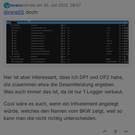
nicht siehst, richtig?
loverz
schrieb am
20. Juli 2022, 08:57
L
zuletzt editiert von
Offline
@
rene55
doch:
hier ist aber interessant, dass ich DP1 und DP2 habe,
die zusammen etwa die Gesamtleistung ergeben.
Was auch immer das ist, da ist nur 1 Logger verbaut.
Cool wäre es auch, wenn ein Infoelement angelegt
würde, welches den Namen vom BKW zeigt, weil so
kann man die nicht richtig unterscheiden.
0