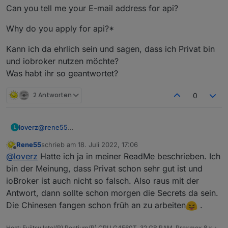
Can you tell me your E-mail address for api?
Why do you apply for api?*
Kann ich da ehrlich sein und sagen, dass ich Privat bin
und iobroker nutzen möchte?
Was habt ihr so geantwortet?
2 Antworten
0
@
rene55
loverz
L
Hab schon Antwort vom Support:
Rene55
schrieb am
18. Juli 2022, 17:06
*Hi,
zuletzt editiert von
Offline
@
loverz
Hatte ich ja in meiner ReadMe beschrieben. Ich
I need to ask which platform are you using?
bin der Meinung, dass Privat schon sehr gut ist und
ioBroker ist auch nicht so falsch. Also raus mit der
What role are you? Are you an individual, O&M provider,
Antwort, dann sollte schon morgen die Secrets da sein.
manufacturer or distributor?
Die Chinesen fangen schon früh an zu arbeiten
.
Can you tell me your E-mail address for api?
Why do you apply for api?*
Host: Fujitsu Intel(R) Pentium(R) CPU G4560T, 32 GB RAM, Proxmox 8.x +