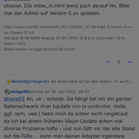
durch. Die Instanz angelegt und die Files mit Upload
obsolet. Die index_m.html weist auch darauf hin. Bitte
hochgeladen, aber er findet die index.html nicht:
mal den Admin auf Version 5.xx updaten.
Host: Fujitsu Intel(R) Pentium(R) CPU G4560T, 32 GB RAM, Proxmox 8.x +
lxc Ubuntu 22.04
ioBroker (8 GB RAM) Node.js: 20.19.1, NPM: 10.8.2, js-Controller: 7.0.6,
Im Log ist mir aufgefallen, dass er eine index_m.html
Admin: 7.6.3
kopiert hat:
Wetterstation: Froggit WH3000SE V1.6.6
Irgendeine Idee?
0
Rene55
@
integer63
die index.html ist für den Admin >5 auch
obsolet. Die index_m.html weist auch darauf hin. Bitte
integer63
schrieb am
19. Juli 2022, 09:47
mal den Admin auf Version 5.xx updaten.
zuletzt editiert von
Offline
@
rene55
Ah, ok - schade. Da hängt bei mir ein ganzer
Rattenschwanz dran (update von js-controller, node,
ggf. npm, usw.) habe mich da bisher nicht rangetraut,
da ich bei einem früheren Major-Update schon mal
diverse Probleme hatte - und nun fällt mir der alte Stand
auf die Füße ... kann man deinen Adapter irgendwie