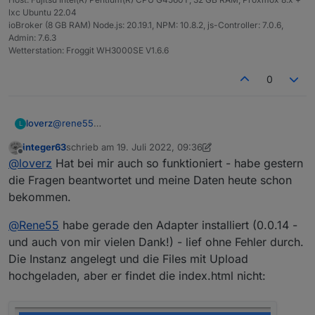
lxc Ubuntu 22.04
Kann ich da ehrlich sein und sagen, dass ich Privat bin
ioBroker (8 GB RAM) Node.js: 20.19.1, NPM: 10.8.2, js-Controller: 7.0.6,
und iobroker nutzen möchte?
Admin: 7.6.3
Was habt ihr so geantwortet?
Wetterstation: Froggit WH3000SE V1.6.6
0
@
rene55
loverz
L
Hab schon Antwort vom Support:
integer63
schrieb am
19. Juli 2022, 09:36
*Hi,
zuletzt editiert von integer63
Offline
@
loverz
Hat bei mir auch so funktioniert - habe gestern
I need to ask which platform are you using?
die Fragen beantwortet und meine Daten heute schon
bekommen.
What role are you? Are you an individual, O&M provider,
manufacturer or distributor?
@
Rene55
habe gerade den Adapter installiert (0.0.14 -
Can you tell me your E-mail address for api?
und auch von mir vielen Dank!) - lief ohne Fehler durch.
Die Instanz angelegt und die Files mit Upload
Why do you apply for api?*
hochgeladen, aber er findet die index.html nicht:
Kann ich da ehrlich sein und sagen, dass ich Privat bin
und iobroker nutzen möchte?
Was habt ihr so geantwortet?