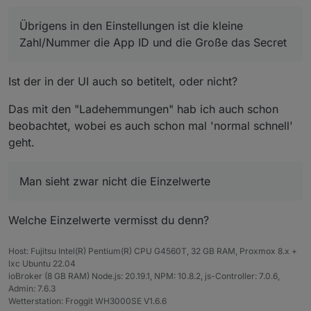
neuen Tab die Instanz hinzufügt geht der "Dialog"
Vielleicht kann dir hier einer der Profis
@
Bluefox
oder
weiter und läuft einwandfrei durch.
@
apollon77
helfen?
Übrigens in den Einstellungen ist die kleine
Übrigens in den Einstellungen ist die kleine
Zahl/Nummer die App ID und die Große das Secret
Zahl/Nummer die App ID und die Große das Secret.
Konnte damit übrigens auch meine Anlage mit 2x
Bosswerk MI-300 überwachen. Man sieht zwar nicht
Ist der in der UI auch so betitelt, oder nicht?
die Einzelwerte, aber der Gesamtwert stimmt!
Sieht dann so aus:
Das mit den "Ladehemmungen" hab ich auch schon
Vielen Dank für deine Mühe!
beobachtet, wobei es auch schon mal 'normal schnell'
geht.
Man sieht zwar nicht die Einzelwerte
Welche Einzelwerte vermisst du denn?
Host: Fujitsu Intel(R) Pentium(R) CPU G4560T, 32 GB RAM, Proxmox 8.x +
lxc Ubuntu 22.04
ioBroker (8 GB RAM) Node.js: 20.19.1, NPM: 10.8.2, js-Controller: 7.0.6,
Admin: 7.6.3
Wetterstation: Froggit WH3000SE V1.6.6