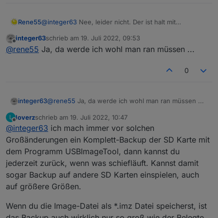
Rene55
@
integer63
Nee, leider nicht. Der ist halt mit
'jsonConfig.json' für die zukünftige Entwicklung
integer63
schrieb am
19. Juli 2022, 09:53
geschrieben. Über kurz oder lang werden alle Adapter
zuletzt editiert von
Offline
@
rene55
Ja, da werde ich wohl man ran müssen ...
damit (oder mit react) arbeiten, so dass du dich mal in
ner ruhigen Minute ans Updaten setzen muss.
0
integer63
@
rene55
Ja, da werde ich wohl man ran müssen ...
loverz
schrieb am
19. Juli 2022, 10:47
L
zuletzt editiert von
Offline
@
integer63
ich mach immer vor solchen
Großänderungen ein Komplett-Backup der SD Karte mit
dem Programm USBImageTool, dann kannst du
jederzeit zurück, wenn was schiefläuft. Kannst damit
sogar Backup auf andere SD Karten einspielen, auch
auf größere Größen.
Wenn du die Image-Datei als *.imz Datei speicherst, ist
das Backup auch wirklich nur so groß wie der Belegte