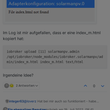
Im Log ist mir aufgefallen, dass er eine index_m.html
kopiert hat:
iobroker upload [11] solarmanpv.admin
/opt/iobroker/node_modules/iobroker.solarmanpv/ad
min/index_m.html index_m.html text/html
Irgendeine Idee?
?
2 Antworten
0
@
loverz
Hat bei mir auch so funktioniert - habe
integer63
gestern die Fragen beantwortet und meine Daten
Ein ehemaliger Benutzer
schrieb am
19. Juli 2022, 09:41
?