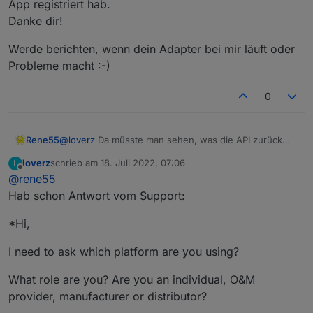
Für die Secrets braucht der Support nur deine eMail.
App registriert hab.
Die Seriennumer(n) kennt Solarman ja schon seit dem
Danke dir!
Anlegen in der App.
Werde berichten, wenn dein Adapter bei mir läuft oder
Probleme macht :-)
0
Rene55
@
loverz
Da müsste man sehen, was die API zurück
gibt - kann ich so nicht sagen, weiß ja nicht, wie
loverz
schrieb am
18. Juli 2022, 07:06
L
Solarman die intern behandelt. Nötigenfalls muss ich
zuletzt editiert von
Offline
@
rene55
da noch mal anpassen.
Für die Secrets braucht der Support nur deine eMail.
Hab schon Antwort vom Support:
Die Seriennumer(n) kennt Solarman ja schon seit dem
Anlegen in der App.
*Hi,
I need to ask which platform are you using?
What role are you? Are you an individual, O&M
provider, manufacturer or distributor?