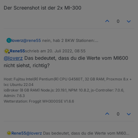
Der Screenshot ist der 2x MI-300
0
@
rene55
nein, hab 2 BKW Stationen:
loverz
L
1x MI-600
Rene55
schrieb am
20. Juli 2022, 08:55
1x 2 Stück MI-300
Der Screenshot ist der 2x MI-300
zuletzt editiert von
Offline
@
loverz
Das bedeutet, dass du die Werte vom MI600
nicht siehst, richtig?
Host: Fujitsu Intel(R) Pentium(R) CPU G4560T, 32 GB RAM, Proxmox 8.x +
lxc Ubuntu 22.04
ioBroker (8 GB RAM) Node.js: 20.19.1, NPM: 10.8.2, js-Controller: 7.0.6,
Admin: 7.6.3
Wetterstation: Froggit WH3000SE V1.6.6
0
Rene55
@
loverz
Das bedeutet, dass du die Werte vom MI600