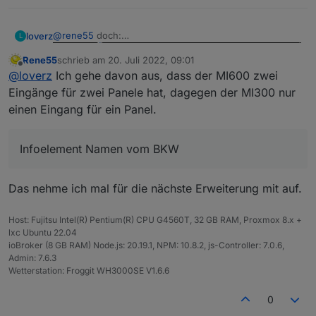
@
rene55
doch:
loverz
L
Rene55
schrieb am
20. Juli 2022, 09:01
hier ist aber interessant, dass ich DP1 und DP2 habe, die
zuletzt editiert von
Offline
@
loverz
Ich gehe davon aus, dass der MI600 zwei
zusammen etwa die Gesamtleistung ergeben.
Was auch immer das ist, da ist nur 1 Logger verbaut.
Cool wäre es auch, wenn ein Infoelement angelegt
Eingänge für zwei Panele hat, dagegen der MI300 nur
würde, welches den Namen vom BKW zeigt, weil so
einen Eingang für ein Panel.
kann man die nicht richtig unterscheiden.
Infoelement Namen vom BKW
Das nehme ich mal für die nächste Erweiterung mit auf.
Host: Fujitsu Intel(R) Pentium(R) CPU G4560T, 32 GB RAM, Proxmox 8.x +
lxc Ubuntu 22.04
ioBroker (8 GB RAM) Node.js: 20.19.1, NPM: 10.8.2, js-Controller: 7.0.6,
Admin: 7.6.3
Wetterstation: Froggit WH3000SE V1.6.6
0