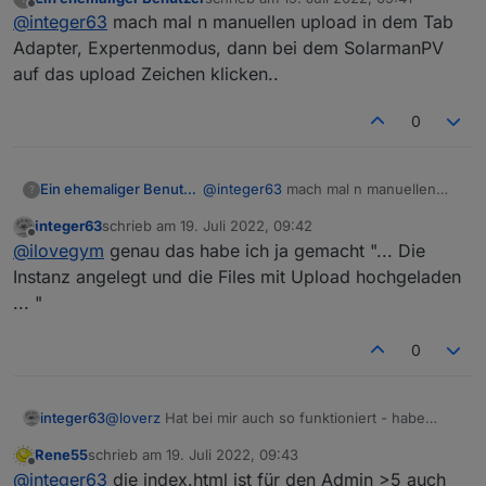
heute schon bekommen.
@
Rene55
habe gerade den Adapter installiert (0.0.14
zuletzt editiert von
Offline
@
integer63
mach mal n manuellen upload in dem Tab
- und auch von mir vielen Dank!) - lief ohne Fehler
durch. Die Instanz angelegt und die Files mit Upload
Adapter, Expertenmodus, dann bei dem SolarmanPV
hochgeladen, aber er findet die index.html nicht:
auf das upload Zeichen klicken..
0
Im Log ist mir aufgefallen, dass er eine index_m.html
kopiert hat:
Ein ehemaliger Benutzer
@
integer63
mach mal n manuellen
?
upload in dem Tab Adapter,
integer63
schrieb am
19. Juli 2022, 09:42
Expertenmodus, dann bei dem
zuletzt editiert von
Offline
Irgendeine Idee?
@
ilovegym
genau das habe ich ja gemacht "... Die
SolarmanPV auf das upload Zeichen
klicken..
Instanz angelegt und die Files mit Upload hochgeladen
... "
0
@
loverz
Hat bei mir auch so funktioniert - habe
integer63
gestern die Fragen beantwortet und meine Daten
Rene55
schrieb am
19. Juli 2022, 09:43
heute schon bekommen.
@
Rene55
habe gerade den Adapter installiert (0.0.14
zuletzt editiert von
Offline
@
integer63
die index.html ist für den Admin >5 auch
- und auch von mir vielen Dank!) - lief ohne Fehler