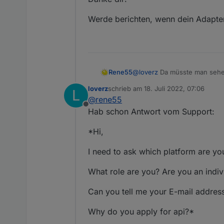
Werde berichten, wenn dein Adapter
Rene55
@
loverz
Da müsste man sehen,
behandelt. Nötigenfalls muss
loverz
schrieb am
18. Juli 2022, 07:06
L
Für die Secrets braucht der 
zuletzt editiert von
@
rene55
App.
Offline
Hab schon Antwort vom Support:
*Hi,
I need to ask which platform are yo
What role are you? Are you an indiv
Can you tell me your E-mail address
Why do you apply for api?*