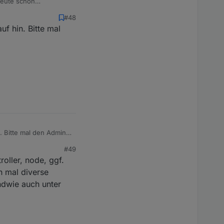
heute schon
#48
ehler durch. Die
f hin. Bitte mal
. Bitte mal den Admin
#49
oller, node, ggf.
n mal diverse
endwie auch unter