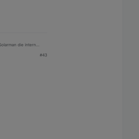
Solarman die intern
#43
it dem Anlegen in der