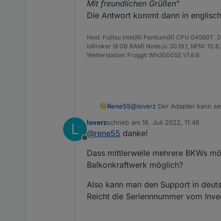
Mit freundlichen Grüßen
"
Die Antwort kommt dann in englisch,
Host: Fujitsu Intel(R) Pentium(R) CPU G4560T,
ioBroker (8 GB RAM) Node.js: 20.19.1, NPM: 10.8.2,
Wetterstation: Froggit WH3000SE V1.6.6
Rene55
@
loverz
Der Adapter kann se
Für den ersten Kontakt mit 
loverz
schrieb am
16. Juli 2022, 11:48
L
"
Sehr geehrte Damen und Her
zuletzt editiert von
@
rene55
danke!
um mein Balkonkraftwerk bess
Offline
Vielen Dank für Ihre Mühe.
Dass mittlerweile mehrere BKWs mögl
Mit freundlichen Grüßen
"
Die Antwort kommt dann in en
Balkonkraftwerk möglich?
Also kann man den Support in deut
Reicht die Seriennnummer vom Inver