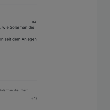
#41
ter) je
, wie Solarman die
hon seit dem Anlegen
Solarman die intern
#42
it dem Anlegen in der