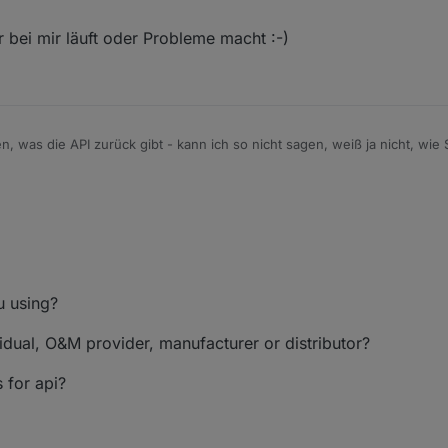
 bei mir läuft oder Probleme macht :-)
 was die API zurück gibt - kann ich so nicht sagen, weiß ja nicht, wie 
 ich da noch mal anpassen.
Support nur deine eMail. Die Seriennumer(n) kennt Solarman ja schon se
u using?
idual, O&M provider, manufacturer or distributor?
 for api?