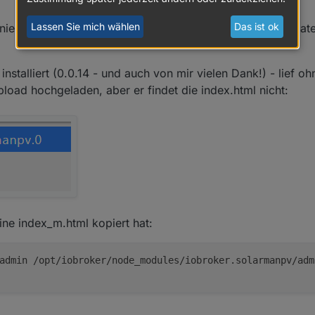
rt:
Lassen Sie mich wählen
Das ist ok
oniert - habe gestern die Fragen beantwortet und meine Dat
re you using?
individual, O&M provider, manufacturer or distributor?
stalliert (0.0.14 - und auch von mir vielen Dank!) - lief oh
pload hochgeladen, aber er findet die index.html nicht:
dress for api?
agen, dass ich Privat bin und iobroker nutzen möchte?
eine index_m.html kopiert hat:
admin /opt/iobroker/node_modules/iobroker.solarmanpv/adm