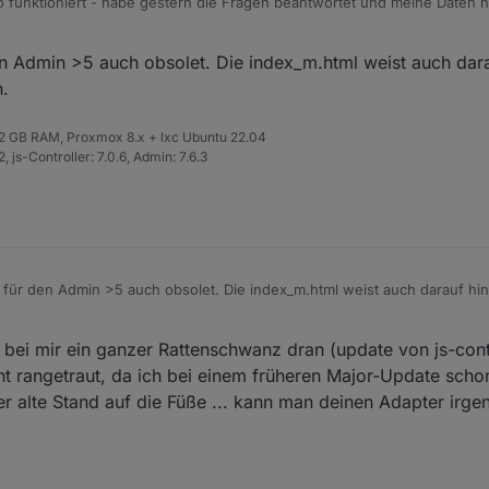
o funktioniert - habe gestern die Fragen beantwortet und meine Daten 
dapter installiert (0.0.14 - und auch von mir vielen Dank!) - lief ohne F
en Admin >5 auch obsolet. Die index_m.html weist auch darau
les mit Upload hochgeladen, aber er findet die index.html nicht:
.
 32 GB RAM, Proxmox 8.x + lxc Ubuntu 22.04
 js-Controller: 7.0.6, Admin: 7.6.3
dass er eine index_m.html kopiert hat:
t für den Admin >5 auch obsolet. Die index_m.html weist auch darauf hin
bei mir ein ganzer Rattenschwanz dran (update von js-contr
ht rangetraut, da ich bei einem früheren Major-Update scho
der alte Stand auf die Füße ... kann man deinen Adapter irg