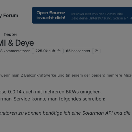
y Forum
Tester
MI & Deye
68
kommentatoren
225.0k
aufrufe
65
beobachtet
, wenn man 2 Balkonkraftwerke und (in einem der beiden) mehrere Micr
ktionieren?
ease 0.0.14 auch mit mehreren BKWs umgehen.
0
rweise auf englisch angeschrieben oder?
arman-Service könnte man folgendes schreiben:
riennummer vom Wechselrichter um die Daten zu schicken?
nitoren zu können benötige ich eine Solarman API und die
 Support wäre genial!