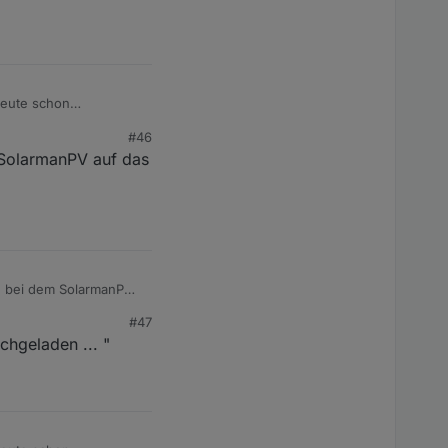
heute schon
#46
ehler durch. Die
SolarmanPV auf das
#47
chgeladen ... "