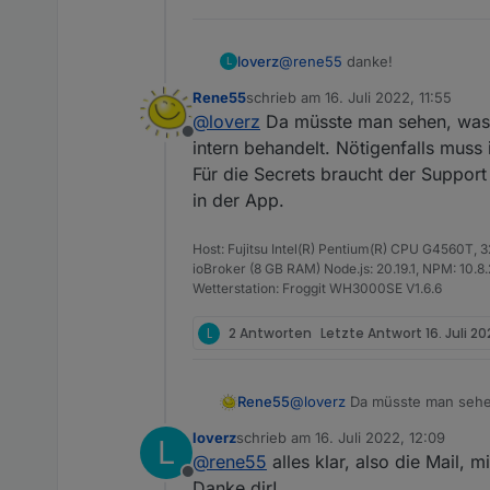
@
rene55
danke!
loverz
L
Rene55
schrieb am
16. Juli 2022, 11:55
Dass mittlerweile mehrere BKWs
zuletzt editiert von
@
loverz
Da müsste man sehen, was di
Balkonkraftwerk möglich?
Offline
Also kann man den Support in
intern behandelt. Nötigenfalls muss
Reicht die Seriennnummer vom 
Für die Secrets braucht der Support
in der App.
Host: Fujitsu Intel(R) Pentium(R) CPU G4560T,
ioBroker (8 GB RAM) Node.js: 20.19.1, NPM: 10.8.2,
Wetterstation: Froggit WH3000SE V1.6.6
L
2 Antworten
Letzte Antwort
16. Juli 20
Rene55
@
loverz
Da müsste man sehen,
behandelt. Nötigenfalls muss
loverz
schrieb am
16. Juli 2022, 12:09
L
Für die Secrets braucht der 
zuletzt editiert von
@
rene55
alles klar, also die Mail, m
App.
Offline
Danke dir!