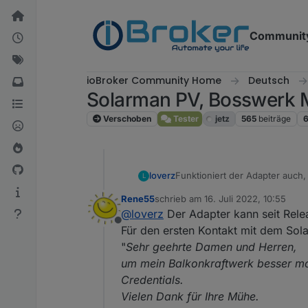
Weiter zum Inhalt
Communit
ioBroker Community Home
Deutsch
Solarman PV, Bosswerk 
Verschoben
Tester
jetz
565
beiträge
Funktioniert der Adapter auch
loverz
L
Bei mir wären es:
Rene55
schrieb am
16. Juli 2022, 10:55
1 Balkonkraftwerk mit 1x MI600
könnte diese Konstellation fun
zuletzt editiert von
@
loverz
Der Adapter kann seit Rel
1 Balkonkraftwerk mit 2x MI30
Offline
Habt ihr den Support logische
Für den ersten Kontakt mit dem Sol
"
Sehr geehrte Damen und Herren,
Brauchen die lediglich die Se
um mein Balkonkraftwerk besser mo
Credentials.
Eine kleine Mustermail für den
Vielen Dank für Ihre Mühe.