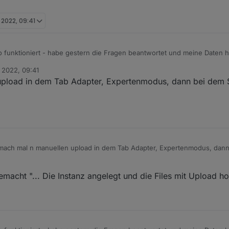
i 2022, 09:41
o funktioniert - habe gestern die Fragen beantwortet und meine Daten 
i 2022, 09:41
dapter installiert (0.0.14 - und auch von mir vielen Dank!) - lief ohne F
pload in dem Tab Adapter, Expertenmodus, dann bei dem 
les mit Upload hochgeladen, aber er findet die index.html nicht:
h mal n manuellen upload in dem Tab Adapter, Expertenmodus, dann bei dem SolarmanPV
dass er eine index_m.html kopiert hat:
ad Zeichen klicken..
macht "... Die Instanz angelegt und die Files mit Upload ho