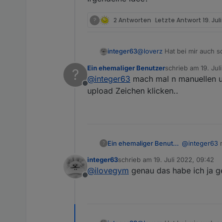
?
2 Antworten
Letzte Antwort
19. Jul
@
loverz
Hat bei mir auch s
integer63
bekommen.
Ein ehemaliger Benutzer
schrieb am
19. Jul
?
@
Rene55
habe gerade den A
zuletzt editiert von
@
integer63
mach mal n manuellen u
Instanz angelegt und die Fi
Offline
upload Zeichen klicken..
Ein ehemaliger Benutzer
@
integer63
mac
?
Im Log ist mir aufgefallen, 
auf das uplo
integer63
schrieb am
19. Juli 2022, 09:42
zuletzt editiert von
@
ilovegym
genau das habe ich ja ge
Offline
Irgendeine Idee?