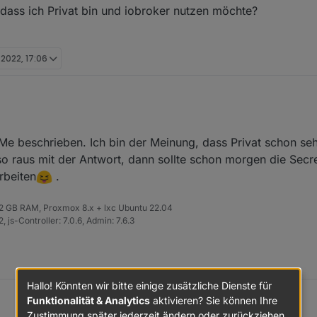
 dass ich Privat bin und iobroker nutzen möchte?
i 2022, 17:06
rt:
Me beschrieben. Ich bin der Meinung, dass Privat schon seh
re you using?
lso raus mit der Antwort, dann sollte schon morgen die Secre
rbeiten
.
individual, O&M provider, manufacturer or distributor?
 32 GB RAM, Proxmox 8.x + lxc Ubuntu 22.04
dress for api?
 js-Controller: 7.0.6, Admin: 7.6.3
agen, dass ich Privat bin und iobroker nutzen möchte?
Hallo! Könnten wir bitte einige zusätzliche Dienste für
Funktionalität & Analytics
aktivieren? Sie können Ihre
Zustimmung später jederzeit ändern oder zurückziehen.