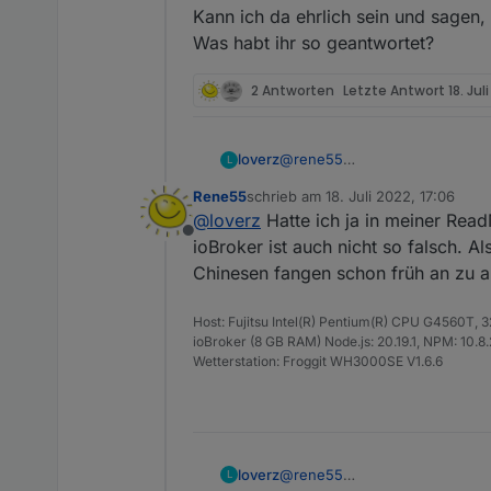
Kann ich da ehrlich sein und sagen,
Was habt ihr so geantwortet?
2 Antworten
Letzte Antwort
18. Jul
@
rene55
loverz
L
Hab schon Antwort vom Suppo
Rene55
schrieb am
18. Juli 2022, 17:06
*Hi,
zuletzt editiert von
@
loverz
Hatte ich ja in meiner Read
Offline
I need to ask which platform a
ioBroker ist auch nicht so falsch. A
Chinesen fangen schon früh an zu a
What role are you? Are you an 
Host: Fujitsu Intel(R) Pentium(R) CPU G4560T,
Can you tell me your E-mail ad
ioBroker (8 GB RAM) Node.js: 20.19.1, NPM: 10.8.2,
Wetterstation: Froggit WH3000SE V1.6.6
Why do you apply for api?*
Kann ich da ehrlich sein und s
Was habt ihr so geantwortet?
@
rene55
loverz
L