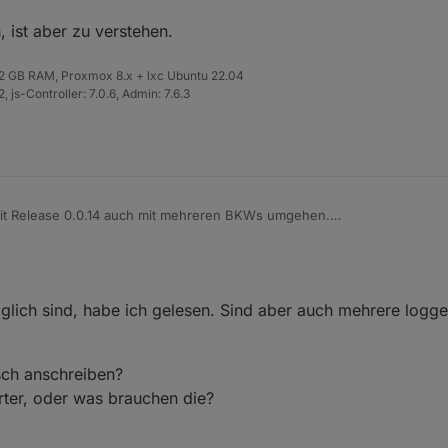
 ist aber zu verstehen.
 32 GB RAM, Proxmox 8.x + lxc Ubuntu 22.04
 js-Controller: 7.0.6, Admin: 7.6.3
it Release 0.0.14 auch mit mehreren BKWs umgehen.
dem Solarman-Service könnte man folgendes schreiben:
ren,
er monitoren zu können benötige ich eine Solarman API und die dazu ge
ich sind, habe ich gelesen. Sind aber auch mehrere logger 
glisch, ist aber zu verstehen.
sch anschreiben?
ter, oder was brauchen die?