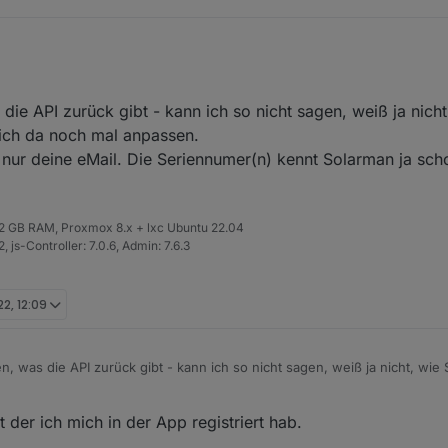
 möglich sind, habe ich gelesen. Sind aber auch mehrere logger (Inver
e API zurück gibt - kann ich so nicht sagen, weiß ja nicht
 deutsch anschreiben?
 ich da noch mal anpassen.
Inverter, oder was brauchen die?
 nur deine eMail. Die Seriennumer(n) kennt Solarman ja sc
 32 GB RAM, Proxmox 8.x + lxc Ubuntu 22.04
 js-Controller: 7.0.6, Admin: 7.6.3
22, 12:09
 was die API zurück gibt - kann ich so nicht sagen, weiß ja nicht, wie 
 ich da noch mal anpassen.
Support nur deine eMail. Die Seriennumer(n) kennt Solarman ja schon se
it der ich mich in der App registriert hab.