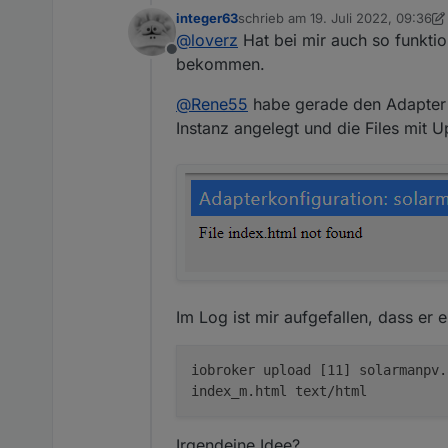
Hab schon Antwort vom Suppo
integer63
schrieb am
19. Juli 2022, 09:36
*Hi,
zuletzt editiert von integer63
@
loverz
Hat bei mir auch so funkti
Offline
I need to ask which platform a
bekommen.
What role are you? Are you an 
@
Rene55
habe gerade den Adapter in
Instanz angelegt und die Files mit U
Can you tell me your E-mail ad
Why do you apply for api?*
Kann ich da ehrlich sein und s
Was habt ihr so geantwortet?
Im Log ist mir aufgefallen, dass er 
iobroker upload [11] solarmanpv.
index_m.html text/html
Irgendeine Idee?