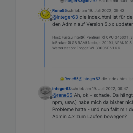
@
loverz
Hat bei mir auch s
integer63
bekommen.
Rene55
schrieb am
19. Juli 2022, 09:43
@
Rene55
habe gerade den A
zuletzt editiert von
@
integer63
die index.html ist für d
Instanz angelegt und die Fi
Offline
den Admin auf Version 5.xx updaten
Host: Fujitsu Intel(R) Pentium(R) CPU G4560T,
ioBroker (8 GB RAM) Node.js: 20.19.1, NPM: 10.8.2,
Wetterstation: Froggit WH3000SE V1.6.6
Im Log ist mir aufgefallen, 
Rene55
@
integer63
die index.html is
Irgendeine Idee?
auf Version 5.xx updaten.
integer63
schrieb am
19. Juli 2022, 09:47
zuletzt editiert von
@
rene55
Ah, ok - schade. Da hängt 
Offline
npm, usw.) habe mich da bisher nic
Probleme hatte - und nun fällt mir 
Admin 4.x zum Laufen bewegen?