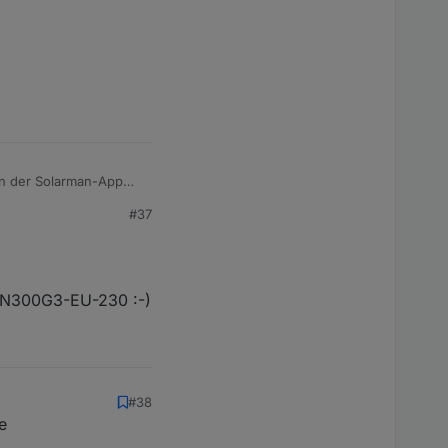
in der Solarman-App
trollieren. Kann sein,
#37
SUN300G3-EU-230 :-)
#38
e