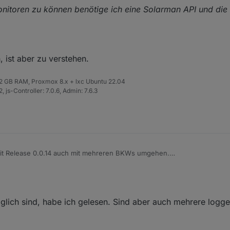
riennummer vom Wechselrichter um die Daten zu schicken?
nitoren zu können benötige ich eine Solarman API und die
 Support wäre genial!
 ist aber zu verstehen.
 32 GB RAM, Proxmox 8.x + lxc Ubuntu 22.04
 js-Controller: 7.0.6, Admin: 7.6.3
it Release 0.0.14 auch mit mehreren BKWs umgehen.
dem Solarman-Service könnte man folgendes schreiben:
ren,
er monitoren zu können benötige ich eine Solarman API und die dazu ge
ich sind, habe ich gelesen. Sind aber auch mehrere logger 
glisch, ist aber zu verstehen.