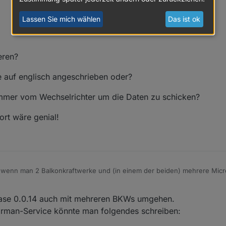
Lassen Sie mich wählen
Das ist ok
eren?
e auf englisch angeschrieben oder?
ummer vom Wechselrichter um die Daten zu schicken?
ort wäre genial!
, wenn man 2 Balkonkraftwerke und (in einem der beiden) mehrere Micr
ktionieren?
ease 0.0.14 auch mit mehreren BKWs umgehen.
0
rweise auf englisch angeschrieben oder?
arman-Service könnte man folgendes schreiben: