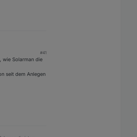
#41
ter) je
, wie Solarman die
hon seit dem Anlegen