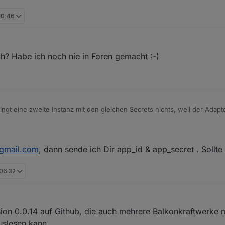
 10:46
h? Habe ich noch nie in Foren gemacht :-)
ringt eine zweite Instanz mit den gleichen Secrets nichts, weil der Adapt
, wir deine Daten zukommen zu lassen, dann könnte ich versuchen, de
@gmail.com
, dann sende ich Dir app_id & app_secret . Sollte 
 06:32
rsion 0.0.14 auf Github, die auch mehrere Balkonkraftwerke 
uslesen kann.