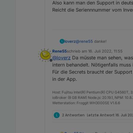
Also kann man den Support in deut
Reicht die Seriennnummer vom Inver
@
rene55
danke!
loverz
L
Rene55
schrieb am
16. Juli 2022, 11:55
Dass mittlerweile mehrere BKWs
zuletzt editiert von
@
loverz
Da müsste man sehen, was di
Balkonkraftwerk möglich?
Offline
Also kann man den Support in
intern behandelt. Nötigenfalls muss
Reicht die Seriennnummer vom 
Für die Secrets braucht der Support
in der App.
Host: Fujitsu Intel(R) Pentium(R) CPU G4560T,
ioBroker (8 GB RAM) Node.js: 20.19.1, NPM: 10.8.2,
Wetterstation: Froggit WH3000SE V1.6.6
L
2 Antworten
Letzte Antwort
16. Juli 20