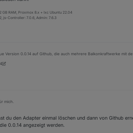
 32 GB RAM, Proxmox 8.x + lxc Ubuntu 22.04
 js-Controller: 7.0.6, Admin: 7.6.3
neue Version 0.0.14 auf Github, die auch mehrere Balkonkraftwerke mit 
lesen kann.
14
er 0
ür mich.
t du den Adapter einmal löschen und dann von Github erne
 die 0.0.14 angezeigt werden.