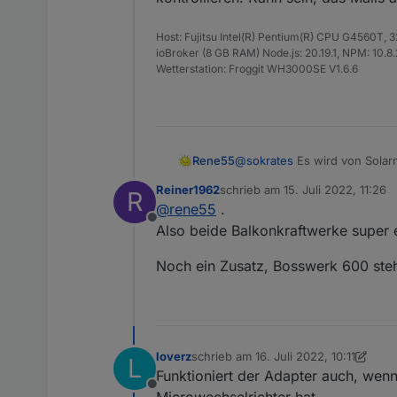
Host: Fujitsu Intel(R) Pentium(R) CPU G4560T,
ioBroker (8 GB RAM) Node.js: 20.19.1, NPM: 10.8.2,
Wetterstation: Froggit WH3000SE V1.6.6
Rene55
@
sokrates
Es wird von Solar
bzw. der eingesandten eMail
Reiner1962
schrieb am
15. Juli 2022, 11:26
R
das Mails aus .cn gefiltert w
zuletzt editiert von
@
rene55
.
Offline
Also beide Balkonkraftwerke super er
Noch ein Zusatz, Bosswerk 600 steh
loverz
schrieb am
16. Juli 2022, 10:11
L
zuletzt editiert von loverz
Funktioniert der Adapter auch, wen
Offline