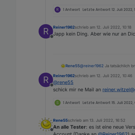
R
1 Antwort
Letzte Antwort
12. Juli 2022,
Reiner1962
schrieb am
12. Juli 2022, 10:18
R
zuletzt editiert von
Japp kein Ding. Aber wie nur an Dic
Offline
Rene55
@
reiner1962
Ja tatsächlich b
abfragt. Hättest du den Mut
Reiner1962
schrieb am
12. Juli 2022, 10:46
R
erweitern?
zuletzt editiert von
@
rene55
Offline
schick mir ne Mail an
reiner.witzel
S
1 Antwort
Letzte Antwort
15. Juli 2022,
Rene55
schrieb am
13. Juli 2022, 16:52
zuletzt editiert von
An alle Tester
: es ist eine neue Ve
Offline
Account (Danke an
@
Reiner1962
) a