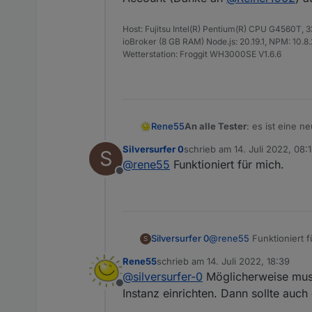
Host: Fujitsu Intel(R) Pentium(R) CPU G4560T,
ioBroker (8 GB RAM) Node.js: 20.19.1, NPM: 10.8.2,
Wetterstation: Froggit WH3000SE V1.6.6
Rene55
An alle Tester
: es ist eine 
(Danke an
@
Reiner1962
) aus
Silversurfer 0
schrieb am
14. Juli 2022, 08:
S
zuletzt editiert von Silversurf
@
rene55
Funktioniert für mich.
Offline
Silversurfer 0
@
rene55
Funktioniert f
S
Rene55
schrieb am
14. Juli 2022, 18:39
zuletzt editiert von
@
silversurfer-0
Möglicherweise muss
Offline
Instanz einrichten. Dann sollte auch