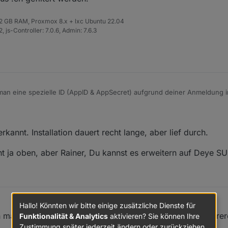
 32 GB RAM, Proxmox 8.x + lxc Ubuntu 22.04
 js-Controller: 7.0.6, Admin: 7.6.3
man eine spezielle ID (AppID & AppSecret) aufgrund deiner Anmeldung 
 generiert. Möglicherweise noch etwas warten und den Spam-Ordner kon
erden.
kannt. Installation dauert recht lange, aber lief durch.
t ja oben, aber Rainer, Du kannst es erweitern auf Deye 
Hallo! Könnten wir bitte einige zusätzliche Dienste für
n man 2 Balkonkraftwerke und (in einem der beiden) mehrer
Funktionalität & Analytics
aktivieren? Sie können Ihre
Zustimmung später jederzeit ändern oder zurückziehen.