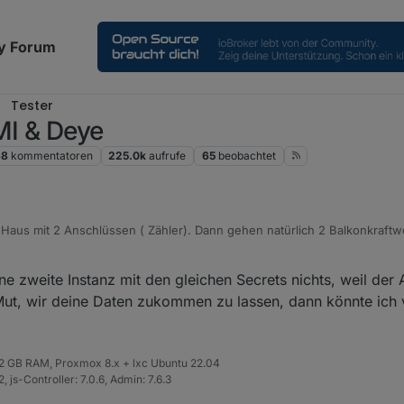
y Forum
Tester
MI & Deye
68
kommentatoren
225.0k
aufrufe
65
beobachtet
Haus mit 2 Anschlüssen ( Zähler). Dann gehen natürlich 2 Balkonkraftwe
, aber die Daten von Solarman sind dabei ja gleich und dann wird immer
ine zweite Instanz mit den gleichen Secrets nichts, weil der
 Mut, wir deine Daten zukommen zu lassen, dann könnte ich
 32 GB RAM, Proxmox 8.x + lxc Ubuntu 22.04
 js-Controller: 7.0.6, Admin: 7.6.3