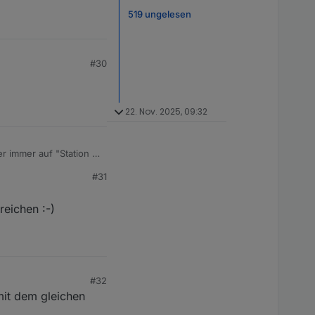
519 ungelesen
#30
22. Nov. 2025, 09:32
er immer auf "Station 1"
n auf mehrere BKW zu
#31
reichen :-)
#32
mit dem gleichen