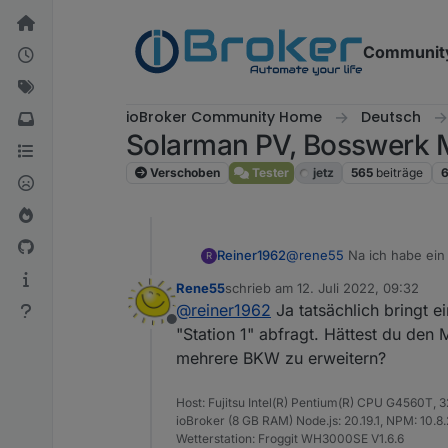
Weiter zum Inhalt
Communit
ioBroker Community Home
Deutsch
Solarman PV, Bosswerk 
Verschoben
Tester
jetz
565
beiträge
Reiner1962
@
rene55
Na ich habe ein 
R
Instanz habe ich versucht
Rene55
schrieb am
12. Juli 2022, 09:32
gefunden/eingetragen :-(
zuletzt editiert von
@
reiner1962
Ja tatsächlich bringt e
Offline
"Station 1" abfragt. Hättest du den
mehrere BKW zu erweitern?
Host: Fujitsu Intel(R) Pentium(R) CPU G4560T,
ioBroker (8 GB RAM) Node.js: 20.19.1, NPM: 10.8.2,
Wetterstation: Froggit WH3000SE V1.6.6