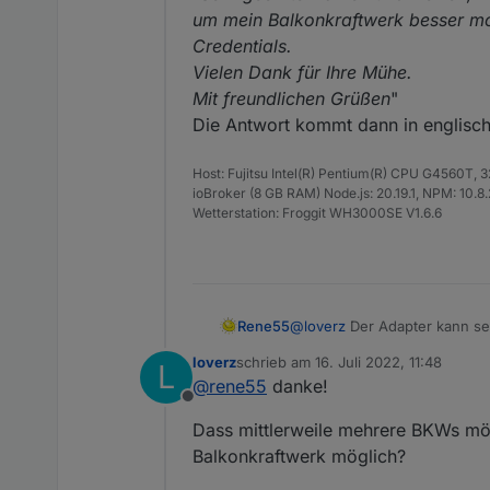
Brauchen die lediglich die Se
um mein Balkonkraftwerk besser mo
Credentials.
Eine kleine Mustermail für den
Vielen Dank für Ihre Mühe.
Mit freundlichen Grüßen
"
Die Antwort kommt dann in englisch,
Host: Fujitsu Intel(R) Pentium(R) CPU G4560T,
ioBroker (8 GB RAM) Node.js: 20.19.1, NPM: 10.8.2,
Wetterstation: Froggit WH3000SE V1.6.6
Rene55
@
loverz
Der Adapter kann se
Für den ersten Kontakt mit 
loverz
schrieb am
16. Juli 2022, 11:48
L
"
Sehr geehrte Damen und Her
zuletzt editiert von
@
rene55
danke!
um mein Balkonkraftwerk bess
Offline
Vielen Dank für Ihre Mühe.
Dass mittlerweile mehrere BKWs mögl
Mit freundlichen Grüßen
"
Die Antwort kommt dann in en
Balkonkraftwerk möglich?