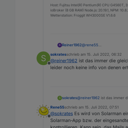
Host: Fujitsu Intel(R) Pentium(R) CPU G4560T,
ioBroker (8 GB RAM) Node.js: 20.19.1, NPM: 10.8.2,
Wetterstation: Froggit WH3000SE V1.6.6
Reiner1962
@
rene55
R
schick mir ne Mail an
rein
sokrates
schrieb am
15. Juli 2022, 06:32
S
zuletzt editiert von
@
reiner1962
ist das immer die glei
Offline
leider noch keine info von denen erh
sokrates
@
reiner1962
ist das immer d
S
keine info von denen erhalte
Rene55
schrieb am
15. Juli 2022, 07:51
zuletzt editiert von
@
sokrates
Es wird von Solarman ein
Offline
Solarman-App bzw. der eingesandte
kontrollieren. Kann sein, das Mails a