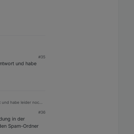
chen :-)
#35
antwort und habe
t und habe leider noch
#36
dung in der
 den Spam-Ordner