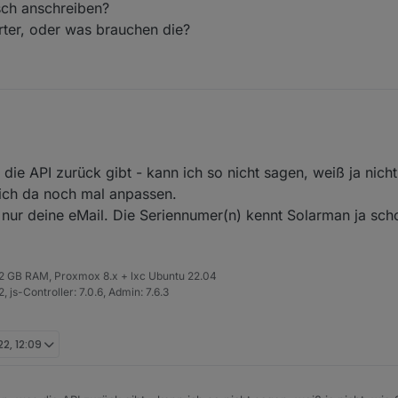
sch anschreiben?
ter, oder was brauchen die?
 möglich sind, habe ich gelesen. Sind aber auch mehrere logger (Inver
e API zurück gibt - kann ich so nicht sagen, weiß ja nicht
 deutsch anschreiben?
 ich da noch mal anpassen.
Inverter, oder was brauchen die?
 nur deine eMail. Die Seriennumer(n) kennt Solarman ja sc
 32 GB RAM, Proxmox 8.x + lxc Ubuntu 22.04
 js-Controller: 7.0.6, Admin: 7.6.3
22, 12:09