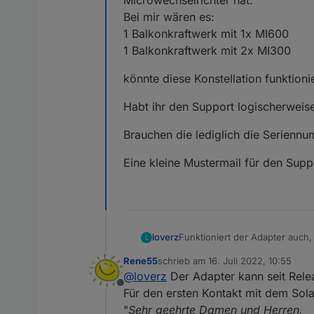
Microwechselrichter hat.
Bei mir wären es:
1 Balkonkraftwerk mit 1x MI600
1 Balkonkraftwerk mit 2x MI300
könnte diese Konstellation funktioni
Habt ihr den Support logischerweis
Brauchen die lediglich die Serienn
Eine kleine Mustermail für den Supp
Funktioniert der Adapter auch
loverz
L
Bei mir wären es:
Rene55
schrieb am
16. Juli 2022, 10:55
1 Balkonkraftwerk mit 1x MI600
könnte diese Konstellation fun
zuletzt editiert von
@
loverz
Der Adapter kann seit Rel
1 Balkonkraftwerk mit 2x MI30
Offline
Habt ihr den Support logische
Für den ersten Kontakt mit dem Sol
"
Sehr geehrte Damen und Herren,