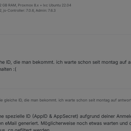
 32 GB RAM, Proxmox 8.x + lxc Ubuntu 22.04
 js-Controller: 7.0.6, Admin: 7.6.3
er.witzel@gmail.com
, dann sende ich Dir app_id & app_secret . Sollte rei
che ID, die man bekommt. ich warte schon seit montag auf 
alten :(
ie gleiche ID, die man bekommt. ich warte schon seit montag auf antwor
n :(
e spezielle ID (AppID & AppSecret) aufgrund deiner Anmel
n eMail generiert. Möglicherweise noch etwas warten und
us .cn gefiltert werden.