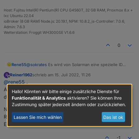
Host: Fujitsu Intel(R) Pentium(R) CPU G4560T, 32 GB RAM, Proxmox 8.x +
lxc Ubuntu 22.04
ioBroker (8 GB RAM) Node.js: 20.19.1, NPM: 10.8.2, js-Controller: 7.0.6,
Admin: 7.6.3
Wetterstation: Froggit WH3000SE V1.6.6
0
Rene55
@
sokrates
Es wird von Solarman eine spezielle ID
(AppID & AppSecret) aufgrund deiner Anmeldung in
Reiner1962
schrieb am
15. Juli 2022, 11:26
R
der Solarman-App bzw. der eingesandten eMail
zuletzt editiert von
Offline
@
rene55
.
generiert. Möglicherweise noch etwas warten und
den Spam-Ordner kontrollieren. Kann sein, das Mails
Also beide Balkonkraftwerke super erkannt. Installation
Hallo! Könnten wir bitte einige zusätzliche Dienste für
aus .cn gefiltert werden.
dauert recht lange, aber lief durch.
Funktionalität & Analytics
aktivieren? Sie können Ihre
Zustimmung später jederzeit ändern oder zurückziehen.
Noch ein Zusatz, Bosswerk 600 steht ja oben, aber
Rainer, Du kannst es erweitern auf Deye SUN300G3-
Lassen Sie mich wählen
Das ist ok
EU-230 :-)
-1