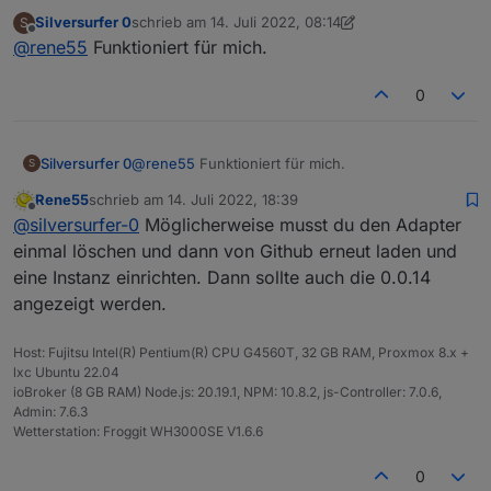
Github, die auch mehrere Balkonkraftwerke mit dem
Silversurfer 0
schrieb am
14. Juli 2022, 08:14
S
gleichen Account (Danke an
@
Reiner1962
) auslesen
zuletzt editiert von Silversurfer 0
Offline
@
rene55
Funktioniert für mich.
kann.
0
Silversurfer 0
@
rene55
Funktioniert für mich.
S
Rene55
schrieb am
14. Juli 2022, 18:39
zuletzt editiert von
Offline
@
silversurfer-0
Möglicherweise musst du den Adapter
einmal löschen und dann von Github erneut laden und
eine Instanz einrichten. Dann sollte auch die 0.0.14
angezeigt werden.
Host: Fujitsu Intel(R) Pentium(R) CPU G4560T, 32 GB RAM, Proxmox 8.x +
lxc Ubuntu 22.04
ioBroker (8 GB RAM) Node.js: 20.19.1, NPM: 10.8.2, js-Controller: 7.0.6,
Admin: 7.6.3
Wetterstation: Froggit WH3000SE V1.6.6
0