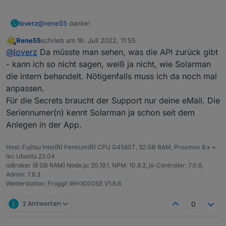
@
rene55
danke!
loverz
L
Rene55
schrieb am
16. Juli 2022, 11:55
Dass mittlerweile mehrere BKWs möglich sind, habe ich
zuletzt editiert von
Offline
@
loverz
Da müsste man sehen, was die API zurück gibt
gelesen. Sind aber auch mehrere logger (Inverter) je
Balkonkraftwerk möglich?
Also kann man den Support in deutsch anschreiben?
- kann ich so nicht sagen, weiß ja nicht, wie Solarman
Reicht die Seriennnummer vom Inverter, oder was
die intern behandelt. Nötigenfalls muss ich da noch mal
brauchen die?
anpassen.
Für die Secrets braucht der Support nur deine eMail. Die
Seriennumer(n) kennt Solarman ja schon seit dem
Anlegen in der App.
Host: Fujitsu Intel(R) Pentium(R) CPU G4560T, 32 GB RAM, Proxmox 8.x +
lxc Ubuntu 22.04
ioBroker (8 GB RAM) Node.js: 20.19.1, NPM: 10.8.2, js-Controller: 7.0.6,
Admin: 7.6.3
Wetterstation: Froggit WH3000SE V1.6.6
L
2 Antworten
0