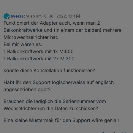
loverz
schrieb am
16. Juli 2022, 10:11
L
zuletzt editiert von loverz
Offline
Funktioniert der Adapter auch, wenn man 2
Balkonkraftwerke und (in einem der beiden) mehrere
Microwechselrichter hat.
Bei mir wären es:
1 Balkonkraftwerk mit 1x MI600
1 Balkonkraftwerk mit 2x MI300
könnte diese Konstellation funktionieren?
Habt ihr den Support logischerweise auf englisch
angeschrieben oder?
Brauchen die lediglich die Seriennummer vom
Wechselrichter um die Daten zu schicken?
Eine kleine Mustermail für den Support wäre genial!