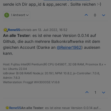
sende ich Dir app_id & app_secret . Sollte reichen :-)
S
1 Antwort
0
Rene55
schrieb am
13. Juli 2022, 16:52
zuletzt editiert von
Offline
An alle Tester
: es ist eine neue Version 0.0.14 auf
Github, die auch mehrere Balkonkraftwerke mit dem
gleichen Account (Danke an
@
Reiner1962
) auslesen
kann.
Host: Fujitsu Intel(R) Pentium(R) CPU G4560T, 32 GB RAM, Proxmox 8.x +
lxc Ubuntu 22.04
ioBroker (8 GB RAM) Node.js: 20.19.1, NPM: 10.8.2, js-Controller: 7.0.6,
Admin: 7.6.3
Wetterstation: Froggit WH3000SE V1.6.6
1
Rene55
An alle Tester
: es ist eine neue Version 0.0.14 auf