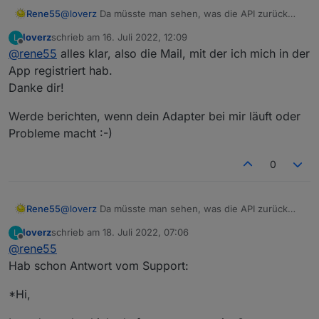
Rene55
@
loverz
Da müsste man sehen, was die API zurück
gibt - kann ich so nicht sagen, weiß ja nicht, wie
loverz
schrieb am
16. Juli 2022, 12:09
L
Solarman die intern behandelt. Nötigenfalls muss ich
zuletzt editiert von
Offline
@
rene55
alles klar, also die Mail, mit der ich mich in der
da noch mal anpassen.
Für die Secrets braucht der Support nur deine eMail.
App registriert hab.
Die Seriennumer(n) kennt Solarman ja schon seit dem
Danke dir!
Anlegen in der App.
Werde berichten, wenn dein Adapter bei mir läuft oder
Probleme macht :-)
0
Rene55
@
loverz
Da müsste man sehen, was die API zurück
gibt - kann ich so nicht sagen, weiß ja nicht, wie
loverz
schrieb am
18. Juli 2022, 07:06
L
Solarman die intern behandelt. Nötigenfalls muss ich
zuletzt editiert von
Offline
@
rene55
da noch mal anpassen.
Für die Secrets braucht der Support nur deine eMail.
Hab schon Antwort vom Support:
Die Seriennumer(n) kennt Solarman ja schon seit dem
Anlegen in der App.
*Hi,