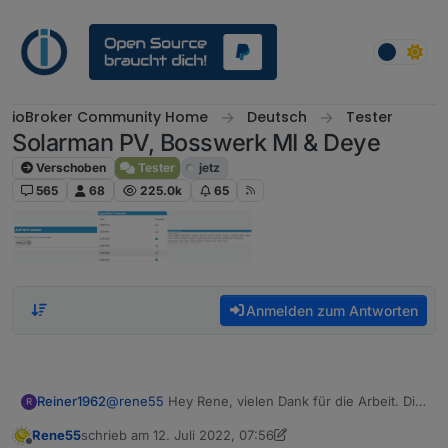
Weiter zum Inhalt
ioBroker Community Home
Deutsch
Tester
Solarman PV, Bosswerk MI & Deye
Verschoben
Tester
jetz
565
68
225.0k
65
Anmelden zum Antworten
@
rene55
Hey Rene, vielen Dank für die Arbeit. Die
Reiner1962
R
Installation lief ganz normal ab und die Fragen von
Rene55
schrieb am
12. Juli 2022, 07:56
Solarman waren exakt die gleichen :-)
Was bei mir aber derzeit nicht funzt.... Ich habe 2
zuletzt editiert von Rene55
7. Dez. 2022, 09:57