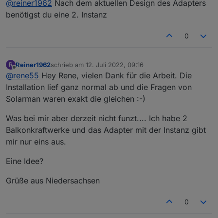
@
reiner1962
Nach dem aktuellen Design des Adapters
Balkonkraftwerke und das Adapter mit der Instanz
gibt mir nur eins aus.
Eine Idee?
benötigst du eine 2. Instanz
Grüße aus Niedersachsen
0
Reiner1962
schrieb am
12. Juli 2022, 09:16
R
zuletzt editiert von
Offline
@
rene55
Hey Rene, vielen Dank für die Arbeit. Die
Installation lief ganz normal ab und die Fragen von
Solarman waren exakt die gleichen :-)
Was bei mir aber derzeit nicht funzt.... Ich habe 2
Balkonkraftwerke und das Adapter mit der Instanz gibt
mir nur eins aus.
Eine Idee?
Grüße aus Niedersachsen
0