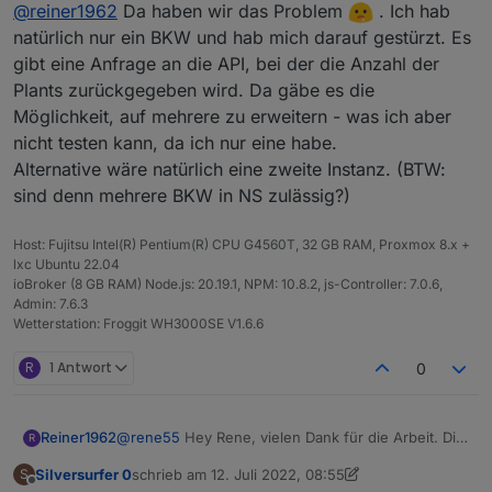
Offline
@
reiner1962
Da haben wir das Problem
. Ich hab
Balkonkraftwerke und das Adapter mit der Instanz
gibt mir nur eins aus.
Eine Idee?
natürlich nur ein BKW und hab mich darauf gestürzt. Es
gibt eine Anfrage an die API, bei der die Anzahl der
Grüße aus Niedersachsen
Plants zurückgegeben wird. Da gäbe es die
Möglichkeit, auf mehrere zu erweitern - was ich aber
nicht testen kann, da ich nur eine habe.
Alternative wäre natürlich eine zweite Instanz. (BTW:
sind denn mehrere BKW in NS zulässig?)
Host: Fujitsu Intel(R) Pentium(R) CPU G4560T, 32 GB RAM, Proxmox 8.x +
lxc Ubuntu 22.04
ioBroker (8 GB RAM) Node.js: 20.19.1, NPM: 10.8.2, js-Controller: 7.0.6,
Admin: 7.6.3
Wetterstation: Froggit WH3000SE V1.6.6
R
1 Antwort
0
@
rene55
Hey Rene, vielen Dank für die Arbeit. Die
Reiner1962
R
Installation lief ganz normal ab und die Fragen von
Silversurfer 0
schrieb am
12. Juli 2022, 08:55
S
Solarman waren exakt die gleichen :-)
Was bei mir aber derzeit nicht funzt.... Ich habe 2
zuletzt editiert von Silversurfer 0
7. Dez. 2022, 10:56
Offline