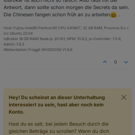
What role are you? Are you an individual, O&M provider,
Antwort, dann sollte schon morgen die Secrets da sein.
manufacturer or distributor?
Die Chinesen fangen schon früh an zu arbeiten
.
Can you tell me your E-mail address for api?
Why do you apply for api?*
Host: Fujitsu Intel(R) Pentium(R) CPU G4560T, 32 GB RAM, Proxmox 8.x +
lxc Ubuntu 22.04
Kann ich da ehrlich sein und sagen, dass ich Privat bin
ioBroker (8 GB RAM) Node.js: 20.19.1, NPM: 10.8.2, js-Controller: 7.0.6,
und iobroker nutzen möchte?
Admin: 7.6.3
Was habt ihr so geantwortet?
Wetterstation: Froggit WH3000SE V1.6.6
0
Hey! Du scheinst an dieser Unterhaltung
interessiert zu sein, hast aber noch kein
Konto.
Hast du es satt, bei jedem Besuch durch die
gleichen Beiträge zu scrollen? Wenn du dich