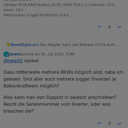
ioBroker (8 GB RAM) Node.js: 20.19.1, NPM: 10.8.2, js-Controller: 7.0.6,
Admin: 7.6.3
Wetterstation: Froggit WH3000SE V1.6.6
0
Rene55
@
loverz
Der Adapter kann seit Release 0.0.14 auch mit
mehreren BKWs umgehen.
loverz
schrieb am
16. Juli 2022, 11:48
L
Für den ersten Kontakt mit dem Solarman-Service
zuletzt editiert von
Offline
@
rene55
danke!
könnte man folgendes schreiben:
"
Sehr geehrte Damen und Herren,
Dass mittlerweile mehrere BKWs möglich sind, habe ich
um mein Balkonkraftwerk besser monitoren zu können
benötige ich eine Solarman API und die dazu gehörigen
gelesen. Sind aber auch mehrere logger (Inverter) je
Credentials.
Balkonkraftwerk möglich?
Vielen Dank für Ihre Mühe.
Mit freundlichen Grüßen
"
Also kann man den Support in deutsch anschreiben?
Die Antwort kommt dann in englisch, ist aber zu
Reicht die Seriennnummer vom Inverter, oder was
verstehen.
brauchen die?
0