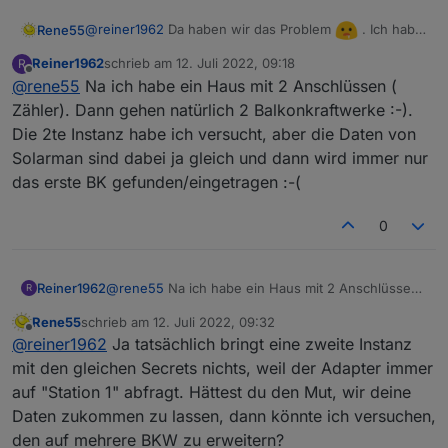
@
reiner1962
Da haben wir das Problem
. Ich hab
Rene55
natürlich nur ein BKW und hab mich darauf gestürzt.
Reiner1962
schrieb am
12. Juli 2022, 09:18
R
Es gibt eine Anfrage an die API, bei der die Anzahl der
zuletzt editiert von
Offline
@
rene55
Na ich habe ein Haus mit 2 Anschlüssen (
Plants zurückgegeben wird. Da gäbe es die
Möglichkeit, auf mehrere zu erweitern - was ich aber
Zähler). Dann gehen natürlich 2 Balkonkraftwerke :-).
nicht testen kann, da ich nur eine habe.
Die 2te Instanz habe ich versucht, aber die Daten von
Alternative wäre natürlich eine zweite Instanz. (BTW:
Solarman sind dabei ja gleich und dann wird immer nur
sind denn mehrere BKW in NS zulässig?)
das erste BK gefunden/eingetragen :-(
0
Reiner1962
@
rene55
Na ich habe ein Haus mit 2 Anschlüssen
R
( Zähler). Dann gehen natürlich 2 Balkonkraftwerke
Rene55
schrieb am
12. Juli 2022, 09:32
:-). Die 2te Instanz habe ich versucht, aber die
zuletzt editiert von
Offline
@
reiner1962
Ja tatsächlich bringt eine zweite Instanz
Daten von Solarman sind dabei ja gleich und dann
wird immer nur das erste BK
mit den gleichen Secrets nichts, weil der Adapter immer
gefunden/eingetragen :-(
auf "Station 1" abfragt. Hättest du den Mut, wir deine
Daten zukommen zu lassen, dann könnte ich versuchen,
den auf mehrere BKW zu erweitern?