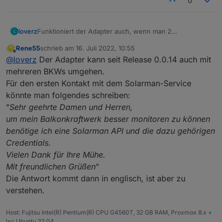
0
Funktioniert der Adapter auch, wenn man 2
loverz
L
Balkonkraftwerke und (in einem der beiden) mehrere
Rene55
schrieb am
16. Juli 2022, 10:55
Microwechselrichter hat.
könnte diese Konstellation funktionieren?
zuletzt editiert von
Offline
@
loverz
Der Adapter kann seit Release 0.0.14 auch mit
Bei mir wären es:
1 Balkonkraftwerk mit 1x MI600
Habt ihr den Support logischerweise auf englisch
mehreren BKWs umgehen.
1 Balkonkraftwerk mit 2x MI300
angeschrieben oder?
Für den ersten Kontakt mit dem Solarman-Service
Brauchen die lediglich die Seriennummer vom
könnte man folgendes schreiben:
Wechselrichter um die Daten zu schicken?
"
Sehr geehrte Damen und Herren,
Eine kleine Mustermail für den Support wäre genial!
um mein Balkonkraftwerk besser monitoren zu können
benötige ich eine Solarman API und die dazu gehörigen
Credentials.
Vielen Dank für Ihre Mühe.
Mit freundlichen Grüßen
"
Die Antwort kommt dann in englisch, ist aber zu
verstehen.
Host: Fujitsu Intel(R) Pentium(R) CPU G4560T, 32 GB RAM, Proxmox 8.x +
lxc Ubuntu 22.04