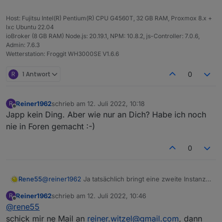
Host: Fujitsu Intel(R) Pentium(R) CPU G4560T, 32 GB RAM, Proxmox 8.x +
lxc Ubuntu 22.04
ioBroker (8 GB RAM) Node.js: 20.19.1, NPM: 10.8.2, js-Controller: 7.0.6,
Admin: 7.6.3
Wetterstation: Froggit WH3000SE V1.6.6
R
1 Antwort
0
Reiner1962
schrieb am
12. Juli 2022, 10:18
R
zuletzt editiert von
Offline
Japp kein Ding. Aber wie nur an Dich? Habe ich noch
nie in Foren gemacht :-)
0
Rene55
@
reiner1962
Ja tatsächlich bringt eine zweite Instanz
mit den gleichen Secrets nichts, weil der Adapter
Reiner1962
schrieb am
12. Juli 2022, 10:46
R
immer auf "Station 1" abfragt. Hättest du den Mut, wir
zuletzt editiert von
Offline
@
rene55
deine Daten zukommen zu lassen, dann könnte ich
versuchen, den auf mehrere BKW zu erweitern?
schick mir ne Mail an
reiner.witzel@gmail.com
, dann