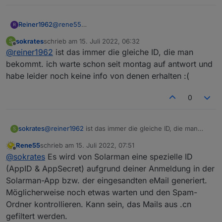
Reiner1962
@
rene55
R
schick mir ne Mail an
reiner.witzel@gmail.com
,
sokrates
schrieb am
15. Juli 2022, 06:32
S
dann sende ich Dir app_id & app_secret . Sollte
zuletzt editiert von
Offline
@
reiner1962
ist das immer die gleiche ID, die man
reichen :-)
bekommt. ich warte schon seit montag auf antwort und
habe leider noch keine info von denen erhalten :(
0
sokrates
@
reiner1962
ist das immer die gleiche ID, die man
S
bekommt. ich warte schon seit montag auf antwort
Rene55
schrieb am
15. Juli 2022, 07:51
und habe leider noch keine info von denen erhalten :
zuletzt editiert von
Offline
@
sokrates
Es wird von Solarman eine spezielle ID
(
(AppID & AppSecret) aufgrund deiner Anmeldung in der
Solarman-App bzw. der eingesandten eMail generiert.
Möglicherweise noch etwas warten und den Spam-
Ordner kontrollieren. Kann sein, das Mails aus .cn
gefiltert werden.