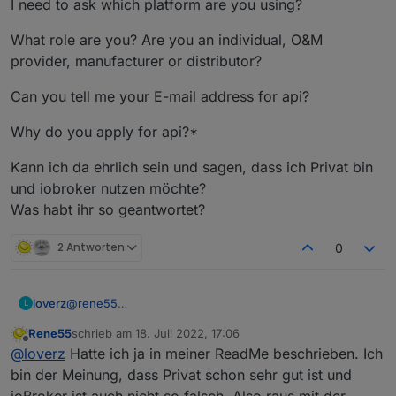
I need to ask which platform are you using?
What role are you? Are you an individual, O&M
provider, manufacturer or distributor?
Can you tell me your E-mail address for api?
Why do you apply for api?*
Kann ich da ehrlich sein und sagen, dass ich Privat bin
und iobroker nutzen möchte?
Was habt ihr so geantwortet?
2 Antworten
0
@
rene55
loverz
L
Hab schon Antwort vom Support:
Rene55
schrieb am
18. Juli 2022, 17:06
*Hi,
zuletzt editiert von
Offline
@
loverz
Hatte ich ja in meiner ReadMe beschrieben. Ich
I need to ask which platform are you using?
bin der Meinung, dass Privat schon sehr gut ist und
ioBroker ist auch nicht so falsch. Also raus mit der