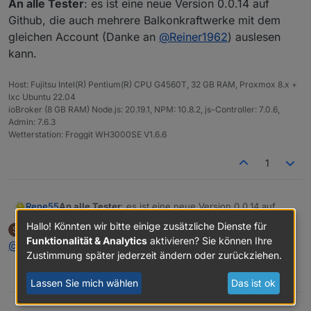
An alle Tester
: es ist eine neue Version 0.0.14 auf
Github, die auch mehrere Balkonkraftwerke mit dem
gleichen Account (Danke an
@
Reiner1962
) auslesen
kann.
Host: Fujitsu Intel(R) Pentium(R) CPU G4560T, 32 GB RAM, Proxmox 8.x +
lxc Ubuntu 22.04
ioBroker (8 GB RAM) Node.js: 20.19.1, NPM: 10.8.2, js-Controller: 7.0.6,
Admin: 7.6.3
Wetterstation: Froggit WH3000SE V1.6.6
1
Rene55
An alle Tester
: es ist eine neue Version 0.0.14 auf
Github, die auch mehrere Balkonkraftwerke mit dem
Hallo! Könnten wir bitte einige zusätzliche Dienste für
Silversurfer 0
schrieb am
14. Juli 2022, 08:14
S
gleichen Account (Danke an
@
Reiner1962
) auslesen
zuletzt editiert von Silversurfer 0
Offline
Funktionalität & Analytics
aktivieren? Sie können Ihre
@
rene55
Funktioniert für mich.
kann.
Zustimmung später jederzeit ändern oder zurückziehen.
0
Lassen Sie mich wählen
Das ist ok