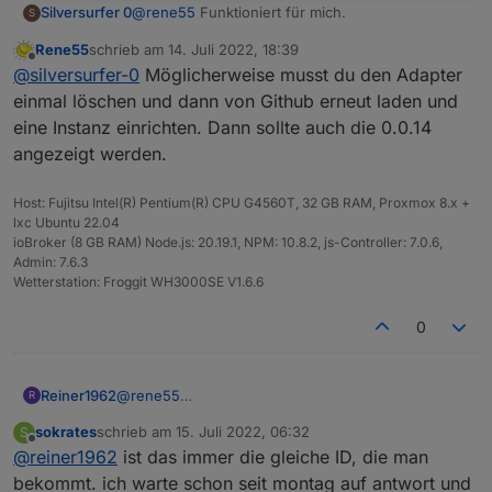
Silversurfer 0
@
rene55
Funktioniert für mich.
S
Rene55
schrieb am
14. Juli 2022, 18:39
zuletzt editiert von
Offline
@
silversurfer-0
Möglicherweise musst du den Adapter
einmal löschen und dann von Github erneut laden und
eine Instanz einrichten. Dann sollte auch die 0.0.14
angezeigt werden.
Host: Fujitsu Intel(R) Pentium(R) CPU G4560T, 32 GB RAM, Proxmox 8.x +
lxc Ubuntu 22.04
ioBroker (8 GB RAM) Node.js: 20.19.1, NPM: 10.8.2, js-Controller: 7.0.6,
Admin: 7.6.3
Wetterstation: Froggit WH3000SE V1.6.6
0
Reiner1962
@
rene55
R
schick mir ne Mail an
reiner.witzel@gmail.com
,
sokrates
schrieb am
15. Juli 2022, 06:32
S
dann sende ich Dir app_id & app_secret . Sollte
zuletzt editiert von
Offline
@
reiner1962
ist das immer die gleiche ID, die man
reichen :-)
bekommt. ich warte schon seit montag auf antwort und