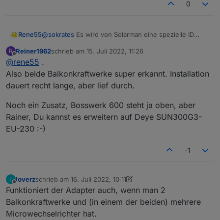
0
Rene55
@
sokrates
Es wird von Solarman eine spezielle ID
(AppID & AppSecret) aufgrund deiner Anmeldung in
Reiner1962
schrieb am
15. Juli 2022, 11:26
R
der Solarman-App bzw. der eingesandten eMail
zuletzt editiert von
Offline
@
rene55
.
generiert. Möglicherweise noch etwas warten und
den Spam-Ordner kontrollieren. Kann sein, das Mails
Also beide Balkonkraftwerke super erkannt. Installation
aus .cn gefiltert werden.
dauert recht lange, aber lief durch.
Noch ein Zusatz, Bosswerk 600 steht ja oben, aber
Rainer, Du kannst es erweitern auf Deye SUN300G3-
EU-230 :-)
-1
loverz
schrieb am
16. Juli 2022, 10:11
L
zuletzt editiert von loverz
Offline
Funktioniert der Adapter auch, wenn man 2
Balkonkraftwerke und (in einem der beiden) mehrere
Microwechselrichter hat.