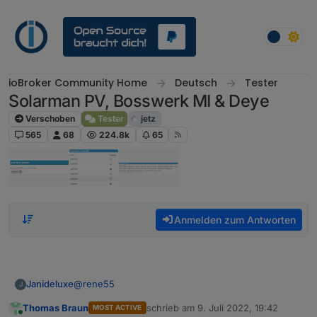
Weiter zum Inhalt
ioBroker Community Home
Deutsch
Tester
Solarman PV, Bosswerk MI & Deye
Verschoben
Tester
jetz
565
68
224.8k
65
Anmelden zum Antworten
@
rene55
Janideluxe
J
Thomas Braun
schrieb am
9. Juli 2022, 19:42
MOST ACTIVE
erstmal vielen Dank für den coolen Adapter. Unser
zuletzt editiert von