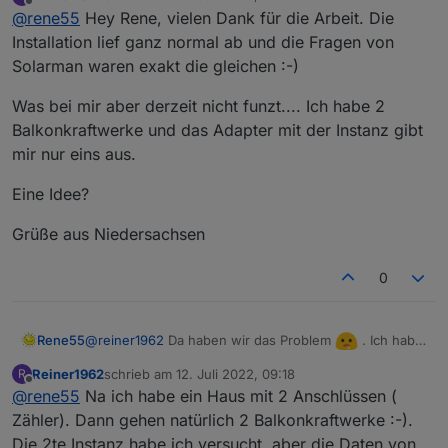
zuletzt editiert von
ausgewählte Datenpunkte auf Null gesetzt werden
Offline
@
rene55
Hey Rene, vielen Dank für die Arbeit. Die
"Systemmodule". Hier werden nach dem Start des
können. Es mag für verschiedene Dashboards oder
Adapters die von der Cloud auslesbaren Module
Installation lief ganz normal ab und die Fragen von
Grafiken befremdlich erscheinen, wenn bei völliger
eingetragen und der User kann dann per Haken
Solarman waren exakt die gleichen :-)
Dunkelheit noch 3-10 W Ertrag (letzter an die Cloud
entscheiden, ob die Module interessant sind oder
übermittelter Wert) angezeigt werden. Das kann man
nicht.
Was bei mir aber derzeit nicht funzt.... Ich habe 2
jetzt über
Balkonkraftwerke und das Adapter mit der Instanz gibt
entsprechend dem eigenen Anspruch anpassen.
mir nur eins aus.
Für Fragen und Anregungen habe ich immer ein
offenes Ohr. Bin mal gespannt, wie viele User diesen
Eine Idee?
Adapter einsetzen werden.
Grüße aus Niedersachsen
0
@
reiner1962
Da haben wir das Problem
. Ich hab
Rene55
natürlich nur ein BKW und hab mich darauf gestürzt.
Reiner1962
schrieb am
12. Juli 2022, 09:18
R
Es gibt eine Anfrage an die API, bei der die Anzahl der
zuletzt editiert von
Offline
@
rene55
Na ich habe ein Haus mit 2 Anschlüssen (
Plants zurückgegeben wird. Da gäbe es die
Möglichkeit, auf mehrere zu erweitern - was ich aber
Zähler). Dann gehen natürlich 2 Balkonkraftwerke :-).
nicht testen kann, da ich nur eine habe.
Die 2te Instanz habe ich versucht, aber die Daten von