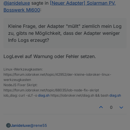
Online
@
janideluxe
sagte in
[Neuer Adapter] Solarman PV,
Bosswerk Wechselrichter läuft nun auch damit.
Kleine Frage, der Adapter "müllt" ziemlich mein Log
Bosswerk MI600
:
zu, gibts ne Möglichkeit, dass der Adapter weniger
Info Logs erzeugt?
Kleine Frage, der Adapter "müllt" ziemlich mein Log
zu, gibts ne Möglichkeit, dass der Adapter weniger
Info Logs erzeugt?
LogLevel auf Warnung oder Fehler setzen.
Linux-Werkzeugkasten:
https://forum.iobroker.net/topic/42952/der-kleine-iobroker-linux-
werkzeugkasten
NodeJS Fixer Skript:
https://forum.iobroker.net/topic/68035/iob-node-fix-skript
iob_diag: curl -sLf -o
diag.sh
https://iobroker.net/diag.sh && bash
diag.sh
0
@
rene55
Janideluxe
J