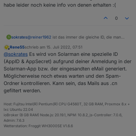
habe leider noch keine info von denen erhalten :(
0
sokrates
@
reiner1962
ist das immer die gleiche ID, die man
S
bekommt. ich warte schon seit montag auf antwort
Rene55
schrieb am
15. Juli 2022, 07:51
und habe leider noch keine info von denen erhalten :
zuletzt editiert von
Offline
@
sokrates
Es wird von Solarman eine spezielle ID
(
(AppID & AppSecret) aufgrund deiner Anmeldung in der
Solarman-App bzw. der eingesandten eMail generiert.
Möglicherweise noch etwas warten und den Spam-
Ordner kontrollieren. Kann sein, das Mails aus .cn
gefiltert werden.
Host: Fujitsu Intel(R) Pentium(R) CPU G4560T, 32 GB RAM, Proxmox 8.x +
lxc Ubuntu 22.04
ioBroker (8 GB RAM) Node.js: 20.19.1, NPM: 10.8.2, js-Controller: 7.0.6,
Admin: 7.6.3
Wetterstation: Froggit WH3000SE V1.6.6