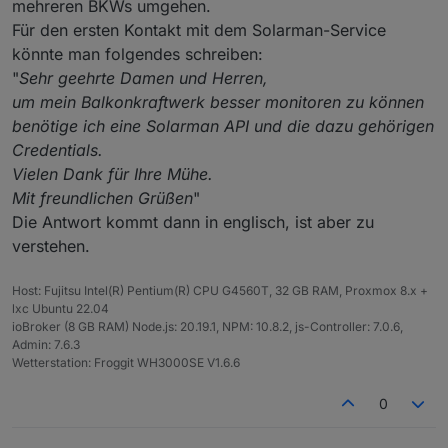
1 Balkonkraftwerk mit 1x MI600
Habt ihr den Support logischerweise auf englisch
mehreren BKWs umgehen.
1 Balkonkraftwerk mit 2x MI300
angeschrieben oder?
Für den ersten Kontakt mit dem Solarman-Service
Brauchen die lediglich die Seriennummer vom
könnte man folgendes schreiben:
Wechselrichter um die Daten zu schicken?
"
Sehr geehrte Damen und Herren,
Eine kleine Mustermail für den Support wäre genial!
um mein Balkonkraftwerk besser monitoren zu können
benötige ich eine Solarman API und die dazu gehörigen
Credentials.
Vielen Dank für Ihre Mühe.
Mit freundlichen Grüßen
"
Die Antwort kommt dann in englisch, ist aber zu
verstehen.
Host: Fujitsu Intel(R) Pentium(R) CPU G4560T, 32 GB RAM, Proxmox 8.x +
lxc Ubuntu 22.04
ioBroker (8 GB RAM) Node.js: 20.19.1, NPM: 10.8.2, js-Controller: 7.0.6,
Admin: 7.6.3
Wetterstation: Froggit WH3000SE V1.6.6
0