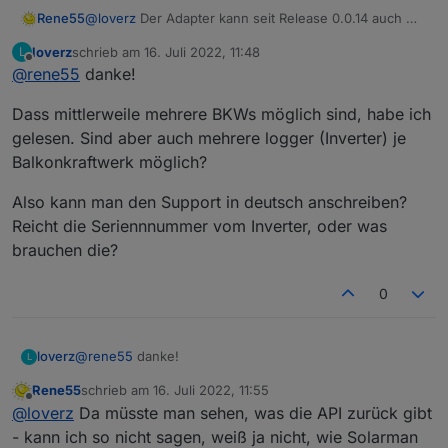
Rene55
@
loverz
Der Adapter kann seit Release 0.0.14 auch mit
mehreren BKWs umgehen.
loverz
schrieb am
16. Juli 2022, 11:48
L
Für den ersten Kontakt mit dem Solarman-Service
zuletzt editiert von
Offline
@
rene55
danke!
könnte man folgendes schreiben:
"
Sehr geehrte Damen und Herren,
Dass mittlerweile mehrere BKWs möglich sind, habe ich
um mein Balkonkraftwerk besser monitoren zu können
benötige ich eine Solarman API und die dazu gehörigen
gelesen. Sind aber auch mehrere logger (Inverter) je
Credentials.
Balkonkraftwerk möglich?
Vielen Dank für Ihre Mühe.
Mit freundlichen Grüßen
"
Also kann man den Support in deutsch anschreiben?
Die Antwort kommt dann in englisch, ist aber zu
Reicht die Seriennnummer vom Inverter, oder was
verstehen.
brauchen die?
0
@
rene55
danke!
loverz
L
Rene55
schrieb am
16. Juli 2022, 11:55
Dass mittlerweile mehrere BKWs möglich sind, habe ich
zuletzt editiert von
Offline
@
loverz
Da müsste man sehen, was die API zurück gibt
gelesen. Sind aber auch mehrere logger (Inverter) je
Balkonkraftwerk möglich?
Also kann man den Support in deutsch anschreiben?
- kann ich so nicht sagen, weiß ja nicht, wie Solarman