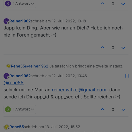
R
1 Antwort
0
Reiner1962
schrieb am
12. Juli 2022, 10:18
R
zuletzt editiert von
Offline
Japp kein Ding. Aber wie nur an Dich? Habe ich noch
nie in Foren gemacht :-)
0
Rene55
@
reiner1962
Ja tatsächlich bringt eine zweite Instanz
mit den gleichen Secrets nichts, weil der Adapter
Reiner1962
schrieb am
12. Juli 2022, 10:46
R
immer auf "Station 1" abfragt. Hättest du den Mut, wir
zuletzt editiert von
Offline
@
rene55
deine Daten zukommen zu lassen, dann könnte ich
versuchen, den auf mehrere BKW zu erweitern?
schick mir ne Mail an
reiner.witzel@gmail.com
, dann
sende ich Dir app_id & app_secret . Sollte reichen :-)
S
1 Antwort
0
Rene55
schrieb am
13. Juli 2022, 16:52
zuletzt editiert von
Offline