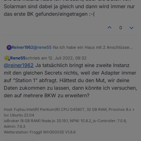
Alternative wäre natürlich eine zweite Instanz. (BTW:
Solarman sind dabei ja gleich und dann wird immer nur
sind denn mehrere BKW in NS zulässig?)
das erste BK gefunden/eingetragen :-(
0
Reiner1962
@
rene55
Na ich habe ein Haus mit 2 Anschlüssen
R
( Zähler). Dann gehen natürlich 2 Balkonkraftwerke
Rene55
schrieb am
12. Juli 2022, 09:32
:-). Die 2te Instanz habe ich versucht, aber die
zuletzt editiert von
Offline
@
reiner1962
Ja tatsächlich bringt eine zweite Instanz
Daten von Solarman sind dabei ja gleich und dann
wird immer nur das erste BK
mit den gleichen Secrets nichts, weil der Adapter immer
gefunden/eingetragen :-(
auf "Station 1" abfragt. Hättest du den Mut, wir deine
Daten zukommen zu lassen, dann könnte ich versuchen,
den auf mehrere BKW zu erweitern?
Host: Fujitsu Intel(R) Pentium(R) CPU G4560T, 32 GB RAM, Proxmox 8.x +
lxc Ubuntu 22.04
ioBroker (8 GB RAM) Node.js: 20.19.1, NPM: 10.8.2, js-Controller: 7.0.6,
Admin: 7.6.3
Wetterstation: Froggit WH3000SE V1.6.6