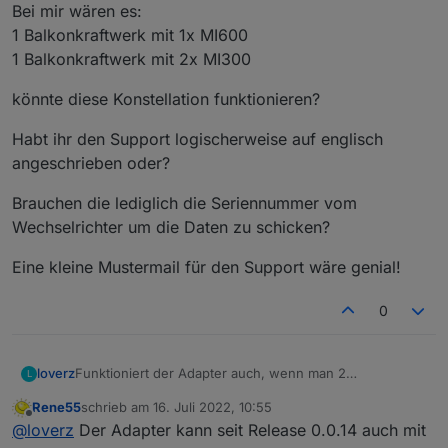
Bei mir wären es:
1 Balkonkraftwerk mit 1x MI600
1 Balkonkraftwerk mit 2x MI300
könnte diese Konstellation funktionieren?
Habt ihr den Support logischerweise auf englisch
angeschrieben oder?
Brauchen die lediglich die Seriennummer vom
Wechselrichter um die Daten zu schicken?
Eine kleine Mustermail für den Support wäre genial!
0
Funktioniert der Adapter auch, wenn man 2
loverz
L
Balkonkraftwerke und (in einem der beiden) mehrere
Rene55
schrieb am
16. Juli 2022, 10:55
Microwechselrichter hat.
könnte diese Konstellation funktionieren?
zuletzt editiert von
Offline
@
loverz
Der Adapter kann seit Release 0.0.14 auch mit
Bei mir wären es: