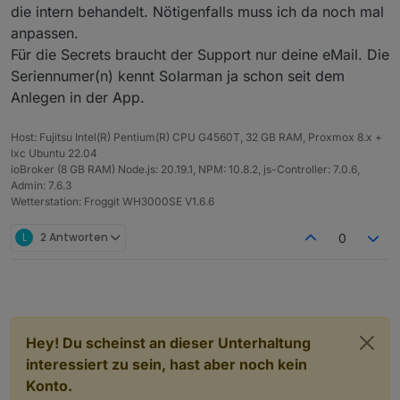
Reicht die Seriennnummer vom Inverter, oder was
die intern behandelt. Nötigenfalls muss ich da noch mal
brauchen die?
anpassen.
Für die Secrets braucht der Support nur deine eMail. Die
Seriennumer(n) kennt Solarman ja schon seit dem
Anlegen in der App.
Host: Fujitsu Intel(R) Pentium(R) CPU G4560T, 32 GB RAM, Proxmox 8.x +
lxc Ubuntu 22.04
ioBroker (8 GB RAM) Node.js: 20.19.1, NPM: 10.8.2, js-Controller: 7.0.6,
Admin: 7.6.3
Wetterstation: Froggit WH3000SE V1.6.6
L
2 Antworten
0
Hey! Du scheinst an dieser Unterhaltung
interessiert zu sein, hast aber noch kein
Konto.