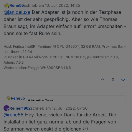
Rene55
schrieb am
10. Juli 2022, 14:25
erstmal vielen Dank für den coolen Adapter. Unser
zuletzt editiert von
Offline
@
janideluxe
Der Adapter ist ja noch in der Testphase
Bosswerk Wechselrichter läuft nun auch damit.
Kleine Frage, der Adapter "müllt" ziemlich mein Log
daher ist der sehr gesprächig. Aber so wie Thomas
zu, gibts ne Möglichkeit, dass der Adapter weniger
Braun sagt, im Adapter einfach auf 'error' umschalten -
Info Logs erzeugt?
dann sollte fast Ruhe sein.
Host: Fujitsu Intel(R) Pentium(R) CPU G4560T, 32 GB RAM, Proxmox 8.x +
lxc Ubuntu 22.04
ioBroker (8 GB RAM) Node.js: 20.19.1, NPM: 10.8.2, js-Controller: 7.0.6,
Admin: 7.6.3
Wetterstation: Froggit WH3000SE V1.6.6
0
Rene55
Aktuelle Test
Version
0.5.1
Reiner1962
schrieb am
12. Juli 2022, 07:50
R
zuletzt editiert von
Offline
@
rene55
Hey Rene, vielen Dank für die Arbeit. Die
Veröffentlichun
23.06.2022
Installation lief ganz normal ab und die Fragen von
gsdatum
Solarman waren exakt die gleichen :-)