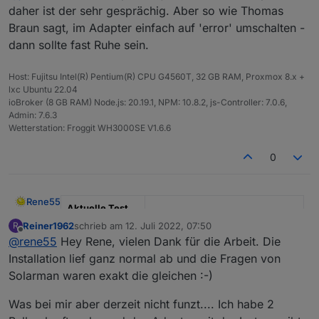
Kleine Frage, der Adapter "müllt" ziemlich mein Log
daher ist der sehr gesprächig. Aber so wie Thomas
zu, gibts ne Möglichkeit, dass der Adapter weniger
Braun sagt, im Adapter einfach auf 'error' umschalten -
Info Logs erzeugt?
dann sollte fast Ruhe sein.
Host: Fujitsu Intel(R) Pentium(R) CPU G4560T, 32 GB RAM, Proxmox 8.x +
lxc Ubuntu 22.04
ioBroker (8 GB RAM) Node.js: 20.19.1, NPM: 10.8.2, js-Controller: 7.0.6,
Admin: 7.6.3
Wetterstation: Froggit WH3000SE V1.6.6
0
Rene55
Aktuelle Test
Version
0.5.1
Reiner1962
schrieb am
12. Juli 2022, 07:50
R
zuletzt editiert von
Offline
@
rene55
Hey Rene, vielen Dank für die Arbeit. Die
Veröffentlichun
23.06.2022
Installation lief ganz normal ab und die Fragen von
gsdatum
Solarman waren exakt die gleichen :-)
Github Link
https://github.com/raschy/ioBrok
er.solarmanpv
Was bei mir aber derzeit nicht funzt.... Ich habe 2