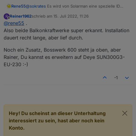
Rene55
@
sokrates
Es wird von Solarman eine spezielle ID
(AppID & AppSecret) aufgrund deiner Anmeldung in
Reiner1962
schrieb am
15. Juli 2022, 11:26
R
der Solarman-App bzw. der eingesandten eMail
zuletzt editiert von
Offline
@
rene55
.
generiert. Möglicherweise noch etwas warten und
den Spam-Ordner kontrollieren. Kann sein, das Mails
Also beide Balkonkraftwerke super erkannt. Installation
aus .cn gefiltert werden.
dauert recht lange, aber lief durch.
Noch ein Zusatz, Bosswerk 600 steht ja oben, aber
Rainer, Du kannst es erweitern auf Deye SUN300G3-
EU-230 :-)
-1
Hey! Du scheinst an dieser Unterhaltung
interessiert zu sein, hast aber noch kein
Konto.