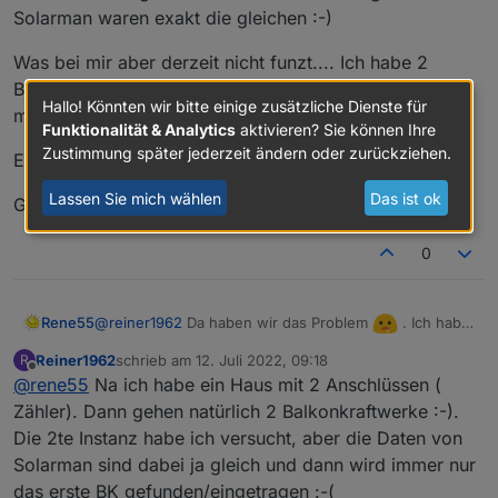
eingetragen und der User kann dann per Haken
Solarman waren exakt die gleichen :-)
Dunkelheit noch 3-10 W Ertrag (letzter an die Cloud
entscheiden, ob die Module interessant sind oder
übermittelter Wert) angezeigt werden. Das kann man
nicht.
Was bei mir aber derzeit nicht funzt.... Ich habe 2
jetzt über
Balkonkraftwerke und das Adapter mit der Instanz gibt
entsprechend dem eigenen Anspruch anpassen.
Hallo! Könnten wir bitte einige zusätzliche Dienste für
mir nur eins aus.
Für Fragen und Anregungen habe ich immer ein
Funktionalität & Analytics
aktivieren? Sie können Ihre
offenes Ohr. Bin mal gespannt, wie viele User diesen
Zustimmung später jederzeit ändern oder zurückziehen.
Eine Idee?
Adapter einsetzen werden.
Lassen Sie mich wählen
Das ist ok
Grüße aus Niedersachsen
0
@
reiner1962
Da haben wir das Problem
. Ich hab
Rene55
natürlich nur ein BKW und hab mich darauf gestürzt.
Reiner1962
schrieb am
12. Juli 2022, 09:18
R
Es gibt eine Anfrage an die API, bei der die Anzahl der
zuletzt editiert von
Offline
@
rene55
Na ich habe ein Haus mit 2 Anschlüssen (
Plants zurückgegeben wird. Da gäbe es die
Möglichkeit, auf mehrere zu erweitern - was ich aber
Zähler). Dann gehen natürlich 2 Balkonkraftwerke :-).
nicht testen kann, da ich nur eine habe.
Die 2te Instanz habe ich versucht, aber die Daten von
Alternative wäre natürlich eine zweite Instanz. (BTW:
Solarman sind dabei ja gleich und dann wird immer nur
sind denn mehrere BKW in NS zulässig?)
das erste BK gefunden/eingetragen :-(