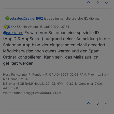
0
sokrates
@
reiner1962
ist das immer die gleiche ID, die man
S
bekommt. ich warte schon seit montag auf antwort
Rene55
schrieb am
15. Juli 2022, 07:51
und habe leider noch keine info von denen erhalten :
zuletzt editiert von
Offline
@
sokrates
Es wird von Solarman eine spezielle ID
(
(AppID & AppSecret) aufgrund deiner Anmeldung in der
Solarman-App bzw. der eingesandten eMail generiert.
Möglicherweise noch etwas warten und den Spam-
Ordner kontrollieren. Kann sein, das Mails aus .cn
gefiltert werden.
Host: Fujitsu Intel(R) Pentium(R) CPU G4560T, 32 GB RAM, Proxmox 8.x +
lxc Ubuntu 22.04
ioBroker (8 GB RAM) Node.js: 20.19.1, NPM: 10.8.2, js-Controller: 7.0.6,
Admin: 7.6.3
Wetterstation: Froggit WH3000SE V1.6.6
0