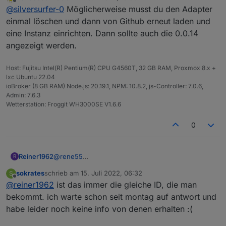
zuletzt editiert von
Offline
@
silversurfer-0
Möglicherweise musst du den Adapter
einmal löschen und dann von Github erneut laden und
eine Instanz einrichten. Dann sollte auch die 0.0.14
angezeigt werden.
Host: Fujitsu Intel(R) Pentium(R) CPU G4560T, 32 GB RAM, Proxmox 8.x +
lxc Ubuntu 22.04
ioBroker (8 GB RAM) Node.js: 20.19.1, NPM: 10.8.2, js-Controller: 7.0.6,
Admin: 7.6.3
Wetterstation: Froggit WH3000SE V1.6.6
0
Reiner1962
@
rene55
R
schick mir ne Mail an
reiner.witzel@gmail.com
,
sokrates
schrieb am
15. Juli 2022, 06:32
S
dann sende ich Dir app_id & app_secret . Sollte
zuletzt editiert von
Offline
@
reiner1962
ist das immer die gleiche ID, die man
reichen :-)
bekommt. ich warte schon seit montag auf antwort und
habe leider noch keine info von denen erhalten :(