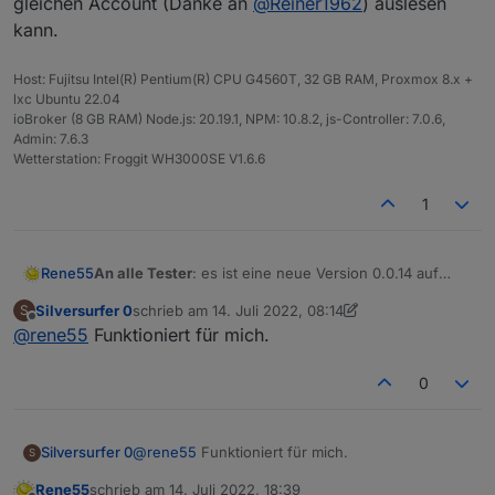
gleichen Account (Danke an
@
Reiner1962
) auslesen
kann.
Host: Fujitsu Intel(R) Pentium(R) CPU G4560T, 32 GB RAM, Proxmox 8.x +
lxc Ubuntu 22.04
ioBroker (8 GB RAM) Node.js: 20.19.1, NPM: 10.8.2, js-Controller: 7.0.6,
Admin: 7.6.3
Wetterstation: Froggit WH3000SE V1.6.6
1
Rene55
An alle Tester
: es ist eine neue Version 0.0.14 auf
Github, die auch mehrere Balkonkraftwerke mit dem
Silversurfer 0
schrieb am
14. Juli 2022, 08:14
S
gleichen Account (Danke an
@
Reiner1962
) auslesen
zuletzt editiert von Silversurfer 0
Offline
@
rene55
Funktioniert für mich.
kann.
0
Silversurfer 0
@
rene55
Funktioniert für mich.
S
Rene55
schrieb am
14. Juli 2022, 18:39