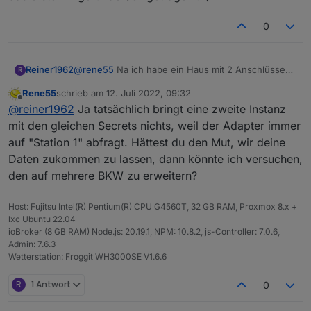
0
Reiner1962
@
rene55
Na ich habe ein Haus mit 2 Anschlüssen
R
( Zähler). Dann gehen natürlich 2 Balkonkraftwerke
Rene55
schrieb am
12. Juli 2022, 09:32
:-). Die 2te Instanz habe ich versucht, aber die
zuletzt editiert von
Offline
@
reiner1962
Ja tatsächlich bringt eine zweite Instanz
Daten von Solarman sind dabei ja gleich und dann
wird immer nur das erste BK
mit den gleichen Secrets nichts, weil der Adapter immer
gefunden/eingetragen :-(
auf "Station 1" abfragt. Hättest du den Mut, wir deine
Daten zukommen zu lassen, dann könnte ich versuchen,
den auf mehrere BKW zu erweitern?
Host: Fujitsu Intel(R) Pentium(R) CPU G4560T, 32 GB RAM, Proxmox 8.x +
lxc Ubuntu 22.04
ioBroker (8 GB RAM) Node.js: 20.19.1, NPM: 10.8.2, js-Controller: 7.0.6,
Admin: 7.6.3
Wetterstation: Froggit WH3000SE V1.6.6
R
1 Antwort
0