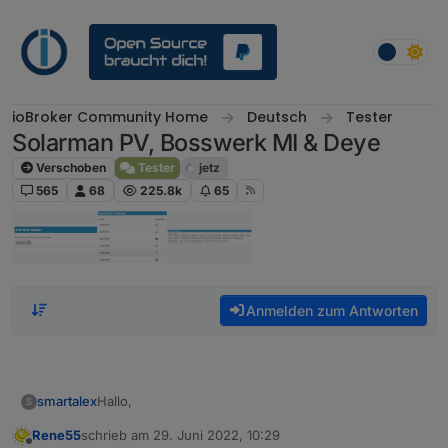
Weiter zum Inhalt
ioBroker Community Home
Deutsch
Tester
Solarman PV, Bosswerk MI & Deye
Verschoben
Tester
jetz
565
68
225.8k
65
Anmelden zum Antworten
Hallo,
smartalex
S
Rene55
schrieb am
29. Juni 2022, 10:29
ich habe erst seit wenige Tage den Wechselrichter
zuletzt editiert von