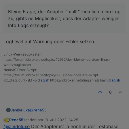
Info Logs erzeugt?
Was ja auch noch auf der ToDo-Liste stand war, dass
Kleine Frage, der Adapter "müllt" ziemlich mein Log
komplette Verzeichnisse ausgeblendet bzw. gelöscht
Als letzte Neuerung ist hinzugekommen, dass
zu, gibts ne Möglichkeit, dass der Adapter weniger
werden können. Dazu gibt es jetzt einen neuen Tab
ausgewählte Datenpunkte auf Null gesetzt werden
"Systemmodule". Hier werden nach dem Start des
Info Logs erzeugt?
können. Es mag für verschiedene Dashboards oder
Adapters die von der Cloud auslesbaren Module
Grafiken befremdlich erscheinen, wenn bei völliger
eingetragen und der User kann dann per Haken
Dunkelheit noch 3-10 W Ertrag (letzter an die Cloud
entscheiden, ob die Module interessant sind oder
LogLevel auf Warnung oder Fehler setzen.
übermittelter Wert) angezeigt werden. Das kann man
nicht.
jetzt über
Linux-Werkzeugkasten:
entsprechend dem eigenen Anspruch anpassen.
https://forum.iobroker.net/topic/42952/der-kleine-iobroker-linux-
Für Fragen und Anregungen habe ich immer ein
werkzeugkasten
offenes Ohr. Bin mal gespannt, wie viele User diesen
NodeJS Fixer Skript:
Adapter einsetzen werden.
https://forum.iobroker.net/topic/68035/iob-node-fix-skript
iob_diag: curl -sLf -o
diag.sh
https://iobroker.net/diag.sh && bash
diag.sh
0
@
rene55
Janideluxe
J
Rene55
schrieb am
10. Juli 2022, 14:25
erstmal vielen Dank für den coolen Adapter. Unser
zuletzt editiert von
Offline
@
janideluxe
Der Adapter ist ja noch in der Testphase
Bosswerk Wechselrichter läuft nun auch damit.