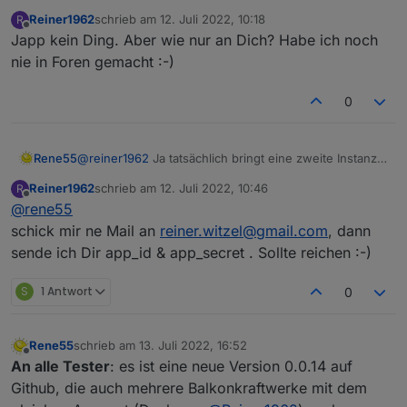
Reiner1962
schrieb am
12. Juli 2022, 10:18
R
zuletzt editiert von
Offline
Japp kein Ding. Aber wie nur an Dich? Habe ich noch
nie in Foren gemacht :-)
0
Rene55
@
reiner1962
Ja tatsächlich bringt eine zweite Instanz
mit den gleichen Secrets nichts, weil der Adapter
Reiner1962
schrieb am
12. Juli 2022, 10:46
R
immer auf "Station 1" abfragt. Hättest du den Mut, wir
zuletzt editiert von
Offline
@
rene55
deine Daten zukommen zu lassen, dann könnte ich
versuchen, den auf mehrere BKW zu erweitern?
schick mir ne Mail an
reiner.witzel@gmail.com
, dann
sende ich Dir app_id & app_secret . Sollte reichen :-)
S
1 Antwort
0
Rene55
schrieb am
13. Juli 2022, 16:52
zuletzt editiert von
Offline
An alle Tester
: es ist eine neue Version 0.0.14 auf
Github, die auch mehrere Balkonkraftwerke mit dem