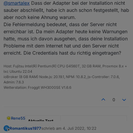
Offline
@
smartalex
Dass der Adapter bei der Installation nicht
im Einsatz und freue mich das da jemand sich die
Mühe für einen Adapter macht.
Danke Dafür.
sauber abschließt, habe ich auch schon festgestellt, hab
aber noch keine Ahnung warum.
Nun mein erstes Feedback dazu.
Die Fehlermeldung bedeutet, dass der Server nicht
erreichbar ist. Da mein Adapter heute keine Warnungen
Installation hat geklappt über die Katze /
Benutzerdefiniert. Nur mit dem kleinen Manko,
hatte, muss ich davon ausgehen, dass deine Installation
dass die Installation scheinbar nicht zu Ende
Probleme mit dem Internet hat und den Server nicht
geführt wurde und sich das Fenster nicht
erreicht. Die Credentials hast du richtig eingetragen?
schloss, aber unter Adapter war er dann da
und ich musste nur noch eine Instanz
hinzufügen.
Host: Fujitsu Intel(R) Pentium(R) CPU G4560T, 32 GB RAM, Proxmox 8.x +
@
Rene55
Vielleicht kannst Du damit etwas
lxc Ubuntu 22.04
anfangen?
Nach der Einrichtung wurden die Datenpunkte
ioBroker (8 GB RAM) Node.js: 20.19.1, NPM: 10.8.2, js-Controller: 7.0.6,
Viele Grüße
alle angelegt und die erstern Werte
Admin: 7.6.3
geschrieben. Leider habe ich dann aber nur
Wetterstation: Froggit WH3000SE V1.6.6
noch Fehlermeldungen im Log.
0
Rene55
Aktuelle Test
Version
0.5.1
Romantikus1977
schrieb am
4. Juli 2022, 10:22
R
zuletzt editiert von
Offline