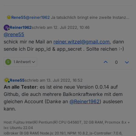
Rene55
@
reiner1962
Ja tatsächlich bringt eine zweite Instanz
mit den gleichen Secrets nichts, weil der Adapter
Reiner1962
schrieb am
12. Juli 2022, 10:46
R
immer auf "Station 1" abfragt. Hättest du den Mut, wir
zuletzt editiert von
Offline
@
rene55
deine Daten zukommen zu lassen, dann könnte ich
versuchen, den auf mehrere BKW zu erweitern?
schick mir ne Mail an
reiner.witzel@gmail.com
, dann
sende ich Dir app_id & app_secret . Sollte reichen :-)
S
1 Antwort
0
Rene55
schrieb am
13. Juli 2022, 16:52
zuletzt editiert von
Online
An alle Tester
: es ist eine neue Version 0.0.14 auf
Github, die auch mehrere Balkonkraftwerke mit dem
gleichen Account (Danke an
@
Reiner1962
) auslesen
kann.
Host: Fujitsu Intel(R) Pentium(R) CPU G4560T, 32 GB RAM, Proxmox 8.x +
lxc Ubuntu 22.04
ioBroker (8 GB RAM) Node.js: 20.19.1, NPM: 10.8.2, js-Controller: 7.0.6,