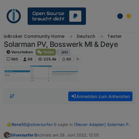
Weiter zum Inhalt
ioBroker Community Home
Deutsch
Tester
Solarman PV, Bosswerk MI & Deye
Verschoben
Tester
jetz
565
68
225.4k
65
Anmelden zum Antworten
@
silversurfer-0
sagte in
[Neuer Adapter] Solarman PV,
Rene55
Bosswerk MI600
:
Silversurfer 0
schrieb am
28. Juni 2022, 12:05
S
zuletzt editiert von