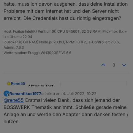
Benutzerdefiniert. Nur mit dem kleinen Manko,
hatte, muss ich davon ausgehen, dass deine Installation
dass die Installation scheinbar nicht zu Ende
Probleme mit dem Internet hat und den Server nicht
geführt wurde und sich das Fenster nicht
erreicht. Die Credentials hast du richtig eingetragen?
schloss, aber unter Adapter war er dann da
und ich musste nur noch eine Instanz
hinzufügen.
Host: Fujitsu Intel(R) Pentium(R) CPU G4560T, 32 GB RAM, Proxmox 8.x +
@
Rene55
Vielleicht kannst Du damit etwas
lxc Ubuntu 22.04
anfangen?
Nach der Einrichtung wurden die Datenpunkte
ioBroker (8 GB RAM) Node.js: 20.19.1, NPM: 10.8.2, js-Controller: 7.0.6,
Viele Grüße
alle angelegt und die erstern Werte
Admin: 7.6.3
geschrieben. Leider habe ich dann aber nur
Wetterstation: Froggit WH3000SE V1.6.6
noch Fehlermeldungen im Log.
0
Rene55
Aktuelle Test
Version
0.5.1
Romantikus1977
schrieb am
4. Juli 2022, 10:22
R
zuletzt editiert von
Offline
@
rene55
Erstmal vielen Dank, dass sich jemand der
Veröffentlichun
23.06.2022
BOSSWERK Thematik annimmt. Schließe gerade meine
gsdatum
Anlage an und werde den Adapter dann danken testen /
Github Link
https://github.com/raschy/ioBrok
nutzen.
er.solarmanpv