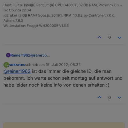
Host: Fujitsu Intel(R) Pentium(R) CPU G4560T, 32 GB RAM, Proxmox 8.x +
lxc Ubuntu 22.04
ioBroker (8 GB RAM) Node.js: 20.19.1, NPM: 10.8.2, js-Controller: 7.0.6,
Admin: 7.6.3
Wetterstation: Froggit WH3000SE V1.6.6
0
Reiner1962
@
rene55
R
schick mir ne Mail an
reiner.witzel@gmail.com
,
sokrates
schrieb am
15. Juli 2022, 06:32
S
dann sende ich Dir app_id & app_secret . Sollte
zuletzt editiert von
Offline
@
reiner1962
ist das immer die gleiche ID, die man
reichen :-)
bekommt. ich warte schon seit montag auf antwort und
habe leider noch keine info von denen erhalten :(
0