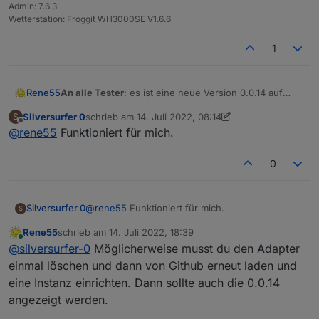
Admin: 7.6.3
Wetterstation: Froggit WH3000SE V1.6.6
1
Rene55
An alle Tester
: es ist eine neue Version 0.0.14 auf
Github, die auch mehrere Balkonkraftwerke mit dem
Silversurfer 0
schrieb am
14. Juli 2022, 08:14
S
gleichen Account (Danke an
@
Reiner1962
) auslesen
zuletzt editiert von Silversurfer 0
Offline
@
rene55
Funktioniert für mich.
kann.
0
Silversurfer 0
@
rene55
Funktioniert für mich.
S
Rene55
schrieb am
14. Juli 2022, 18:39
zuletzt editiert von
Online
@
silversurfer-0
Möglicherweise musst du den Adapter
einmal löschen und dann von Github erneut laden und
eine Instanz einrichten. Dann sollte auch die 0.0.14
angezeigt werden.