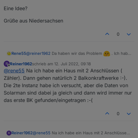
offenes Ohr. Bin mal gespannt, wie viele User diesen
Eine Idee?
Adapter einsetzen werden.
Grüße aus Niedersachsen
0
@
reiner1962
Da haben wir das Problem
. Ich hab
Rene55
natürlich nur ein BKW und hab mich darauf gestürzt.
Reiner1962
schrieb am
12. Juli 2022, 09:18
R
Es gibt eine Anfrage an die API, bei der die Anzahl der
zuletzt editiert von
Offline
@
rene55
Na ich habe ein Haus mit 2 Anschlüssen (
Plants zurückgegeben wird. Da gäbe es die
Möglichkeit, auf mehrere zu erweitern - was ich aber
Zähler). Dann gehen natürlich 2 Balkonkraftwerke :-).
nicht testen kann, da ich nur eine habe.
Die 2te Instanz habe ich versucht, aber die Daten von
Alternative wäre natürlich eine zweite Instanz. (BTW:
Solarman sind dabei ja gleich und dann wird immer nur
sind denn mehrere BKW in NS zulässig?)
das erste BK gefunden/eingetragen :-(
0
Reiner1962
@
rene55
Na ich habe ein Haus mit 2 Anschlüssen
R