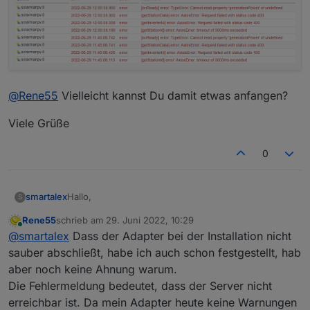
@
Rene55
Vielleicht kannst Du damit etwas anfangen?
Viele Grüße
0
Hallo,
smartalex
S
Rene55
schrieb am
29. Juni 2022, 10:29
ich habe erst seit wenige Tage den Wechselrichter
zuletzt editiert von
Online
@
smartalex
Dass der Adapter bei der Installation nicht
im Einsatz und freue mich das da jemand sich die
Mühe für einen Adapter macht.
Danke Dafür.
sauber abschließt, habe ich auch schon festgestellt, hab
aber noch keine Ahnung warum.
Nun mein erstes Feedback dazu.
Die Fehlermeldung bedeutet, dass der Server nicht
erreichbar ist. Da mein Adapter heute keine Warnungen
Installation hat geklappt über die Katze /