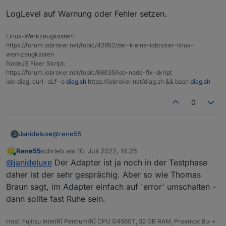
eingetragen und der User kann dann per Haken
Dunkelheit noch 3-10 W Ertrag (letzter an die Cloud
entscheiden, ob die Module interessant sind oder
LogLevel auf Warnung oder Fehler setzen.
übermittelter Wert) angezeigt werden. Das kann man
nicht.
jetzt über
Linux-Werkzeugkasten:
entsprechend dem eigenen Anspruch anpassen.
https://forum.iobroker.net/topic/42952/der-kleine-iobroker-linux-
Für Fragen und Anregungen habe ich immer ein
werkzeugkasten
offenes Ohr. Bin mal gespannt, wie viele User diesen
NodeJS Fixer Skript:
Adapter einsetzen werden.
https://forum.iobroker.net/topic/68035/iob-node-fix-skript
iob_diag: curl -sLf -o
diag.sh
https://iobroker.net/diag.sh && bash
diag.sh
0
@
rene55
Janideluxe
J
Rene55
schrieb am
10. Juli 2022, 14:25
erstmal vielen Dank für den coolen Adapter. Unser
zuletzt editiert von
Online
@
janideluxe
Der Adapter ist ja noch in der Testphase
Bosswerk Wechselrichter läuft nun auch damit.
Kleine Frage, der Adapter "müllt" ziemlich mein Log
daher ist der sehr gesprächig. Aber so wie Thomas
zu, gibts ne Möglichkeit, dass der Adapter weniger
Braun sagt, im Adapter einfach auf 'error' umschalten -
Info Logs erzeugt?
dann sollte fast Ruhe sein.
Host: Fujitsu Intel(R) Pentium(R) CPU G4560T, 32 GB RAM, Proxmox 8.x +