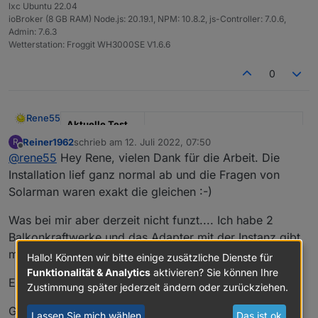
lxc Ubuntu 22.04
ioBroker (8 GB RAM) Node.js: 20.19.1, NPM: 10.8.2, js-Controller: 7.0.6,
Admin: 7.6.3
Wetterstation: Froggit WH3000SE V1.6.6
0
Rene55
Aktuelle Test
Version
0.5.1
Reiner1962
schrieb am
12. Juli 2022, 07:50
R
zuletzt editiert von
Offline
@
rene55
Hey Rene, vielen Dank für die Arbeit. Die
Veröffentlichun
23.06.2022
Installation lief ganz normal ab und die Fragen von
gsdatum
Solarman waren exakt die gleichen :-)
Github Link
https://github.com/raschy/ioBrok
er.solarmanpv
Was bei mir aber derzeit nicht funzt.... Ich habe 2
Balkonkraftwerke und das Adapter mit der Instanz gibt
SolarmanPV, Adapter für Bosswerk MIxxx, Deyexxx.
mir nur eins aus.
Hallo! Könnten wir bitte einige zusätzliche Dienste für
Funktionalität & Analytics
aktivieren? Sie können Ihre
Dieser Adapter dient dazu, Daten eines
Eine Idee?
Zustimmung später jederzeit ändern oder zurückziehen.
Balkonkraftwerks, die durch einen Wechselrichter
"Bosswerk MI600" bereit gestellt werden, in ioBroker
Ich gehe davon aus, dass die Anlage bisher durch die
Grüße aus Niedersachsen
darzustellen. Nach Hinweisen ist dieser Adapter auch
App "Solarman" beobachtet wird. Der Adapter holt die
Lassen Sie mich wählen
Das ist ok