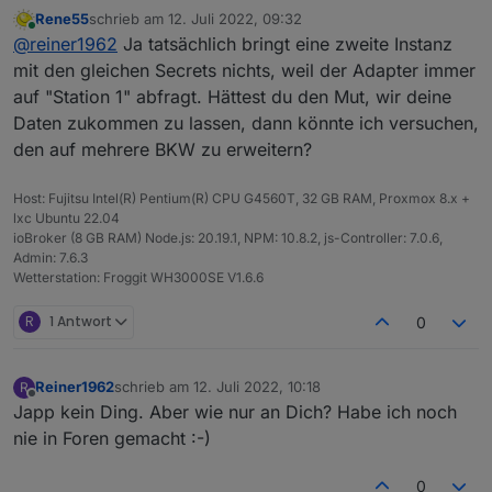
( Zähler). Dann gehen natürlich 2 Balkonkraftwerke
Rene55
schrieb am
12. Juli 2022, 09:32
:-). Die 2te Instanz habe ich versucht, aber die
zuletzt editiert von
Online
@
reiner1962
Ja tatsächlich bringt eine zweite Instanz
Daten von Solarman sind dabei ja gleich und dann
wird immer nur das erste BK
mit den gleichen Secrets nichts, weil der Adapter immer
gefunden/eingetragen :-(
auf "Station 1" abfragt. Hättest du den Mut, wir deine
Daten zukommen zu lassen, dann könnte ich versuchen,
den auf mehrere BKW zu erweitern?
Host: Fujitsu Intel(R) Pentium(R) CPU G4560T, 32 GB RAM, Proxmox 8.x +
lxc Ubuntu 22.04
ioBroker (8 GB RAM) Node.js: 20.19.1, NPM: 10.8.2, js-Controller: 7.0.6,
Admin: 7.6.3
Wetterstation: Froggit WH3000SE V1.6.6
R
1 Antwort
0
Reiner1962
schrieb am
12. Juli 2022, 10:18
R
zuletzt editiert von
Offline
Japp kein Ding. Aber wie nur an Dich? Habe ich noch
nie in Foren gemacht :-)
0