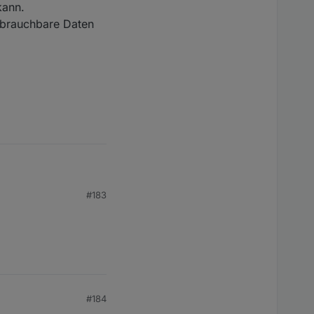
kann.
h brauchbare Daten
#183
re Daten drin.
#184