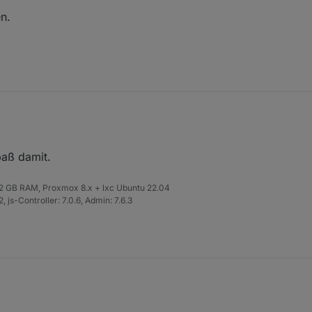
en.
sehen.
paß damit.
 32 GB RAM, Proxmox 8.x + lxc Ubuntu 22.04
 js-Controller: 7.0.6, Admin: 7.6.3