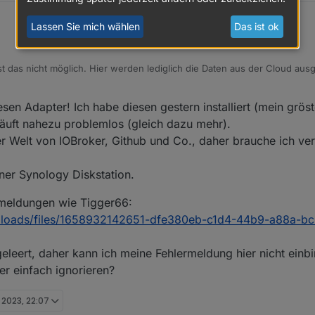
Lassen Sie mich wählen
Das ist ok
st das nicht möglich. Hier werden lediglich die Daten aus der Cloud au
 direkte Auslesung per WLAN (oder evtl. Zigbee) muss noch ein anderer
esen Adapter! Ich habe diesen gestern installiert (mein grös
 läuft nahezu problemlos (gleich dazu mehr).
der Welt von IOBroker, Github und Co., daher brauche ich ve
iner Synology Diskstation.
ermeldungen wie Tigger66:
s/uploads/files/1658932142651-dfe380eb-c1d4-44b9-a88a-
eleert, daher kann ich meine Fehlermeldung hier nicht einbi
r einfach ignorieren?
. 2023, 22:07