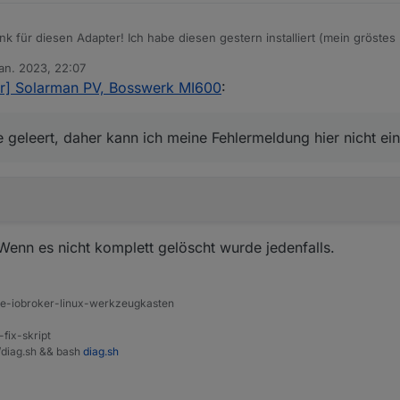
nk für diesen Adapter! Ich habe diesen gestern installiert (mein gröstes
.) und er läuft nahezu problemlos (gleich dazu mehr).
Jan. 2023, 22:07
iger in der Welt von IOBroker, Github und Co., daher brauche ich vermut
hen Fehlermeldungen wie Tigger66:
von
r] Solarman PV, Bosswerk MI600
:
t/assets/uploads/files/1658932142651-dfe380eb-c1d4-44b9-a88a-bc252
ir auf einer Synology Diskstation.
rgenwie geleert, daher kann ich meine Fehlermeldung hier nicht einbinde
hen? Oder einfach ignorieren?
 geleert, daher kann ich meine Fehlermeldung hier nicht ei
 Wenn es nicht komplett gelöscht wurde jedenfalls.
ine-iobroker-linux-werkzeugkasten
-fix-skript
t/diag.sh && bash
diag.sh