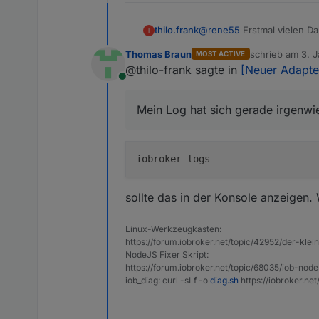
@
rene55
Erstmal vielen Da
thilo.frank
T
Installation anzuschieben..
Thomas Braun
schrieb am
3. 
MOST ACTIVE
Ich bin absuluter Neueinste
Ich habe derzeit die gleic
zuletzt editiert 
@thilo-frank sagte in
[Neuer Adapte
;-)
https://forum.iobroker.ne
Online
Die ganze Chose läuft bei m
Mein Log hat sich gerade i
Kann ich da irgendwas mac
Mein Log hat sich gerade irgenwie
sollte das in der Konsole anzeigen.
Linux-Werkzeugkasten:
https://forum.iobroker.net/topic/42952/der-kle
NodeJS Fixer Skript:
https://forum.iobroker.net/topic/68035/iob-node
iob_diag: curl -sLf -o
diag.sh
https://iobroker.ne