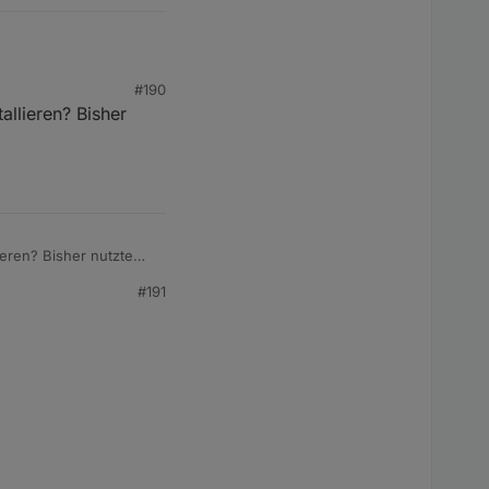
#190
llieren? Bisher
einbinden.
eren? Bisher nutzte
#191