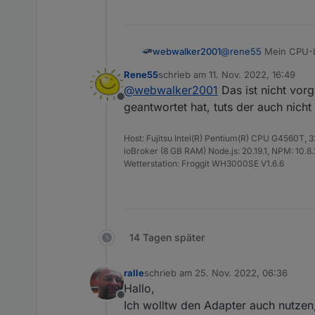
@
rene55
Mein CPU-Lo
webwalker2001
Timeout evtl. irgendw
Rene55
schrieb am
11. Nov. 2022, 16:49
lg
zuletzt editiert von
@
webwalker2001
Das ist nicht vor
Offline
webwalker2001
geantwortet hat, tuts der auch nicht
Host: Fujitsu Intel(R) Pentium(R) CPU G4560T,
ioBroker (8 GB RAM) Node.js: 20.19.1, NPM: 10.8.2,
Wetterstation: Froggit WH3000SE V1.6.6
14 Tagen später
ralle
schrieb am
25. Nov. 2022, 06:36
zuletzt editiert von
Hallo,
Offline
Ich wolltw den Adapter auch nutzen