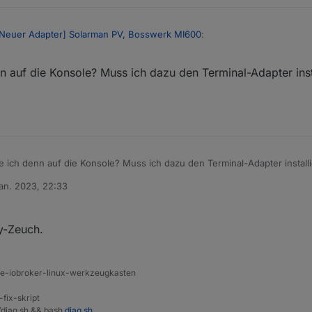
Neuer Adapter] Solarman PV, Bosswerk MI600
:
auf die Konsole? Muss ich dazu den Terminal-Adapter insta
erade irgenwie geleert, daher kann ich meine Fehlermeldung hier nicht 
ole anzeigen. Wenn es nicht komplett gelöscht wurde jedenfalls.
ich denn auf die Konsole? Muss ich dazu den Terminal-Adapter installi
e.
Jan. 2023, 22:33
von
y-Zeuch.
ine-iobroker-linux-werkzeugkasten
-fix-skript
t/diag.sh && bash
diag.sh