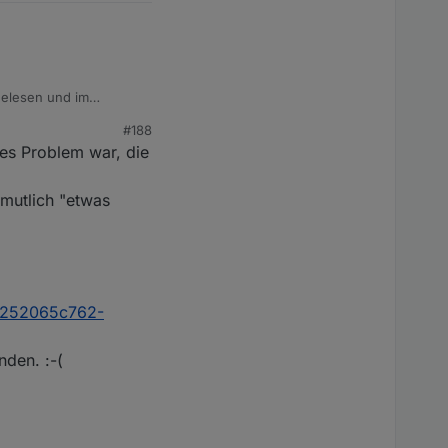
sgelesen und im
 Adapter entwickelt
#188
tes Problem war, die
rmutlich "etwas
bc252065c762-
nden. :-(