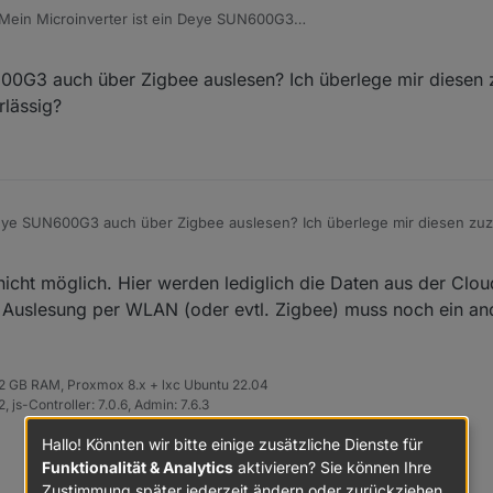
 Mein Microinverter ist ein Deye SUN600G3
s mit diesem Adapter.
G3 auch über Zigbee auslesen? Ich überlege mir diesen 
rlässig?
e SUN600G3 auch über Zigbee auslesen? Ich überlege mir diesen zuzu
ssig?
 nicht möglich. Hier werden lediglich die Daten aus der Clo
te Auslesung per WLAN (oder evtl. Zigbee) muss noch ein an
 32 GB RAM, Proxmox 8.x + lxc Ubuntu 22.04
 js-Controller: 7.0.6, Admin: 7.6.3
Hallo! Könnten wir bitte einige zusätzliche Dienste für
Funktionalität & Analytics
aktivieren? Sie können Ihre
Zustimmung später jederzeit ändern oder zurückziehen.