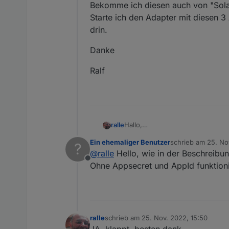
Bekomme ich diesen auch von "Sola
Starte ich den Adapter mit diesen 3
drin.
Danke
Ralf
Hallo,
ralle
Ich wolltw den Adapter auch nut
Ein ehemaliger Benutzer
schrieb am
25. No
?
Danke
zuletzt editiert von
@
ralle
Hello, wie in der Beschreibu
Starte ich den Adapter mit diese
Offline
Ralf
Ohne Appsecret und AppId funktionie
ralle
schrieb am
25. Nov. 2022, 15:50
zuletzt editiert von
JA, klappt. besten dank.