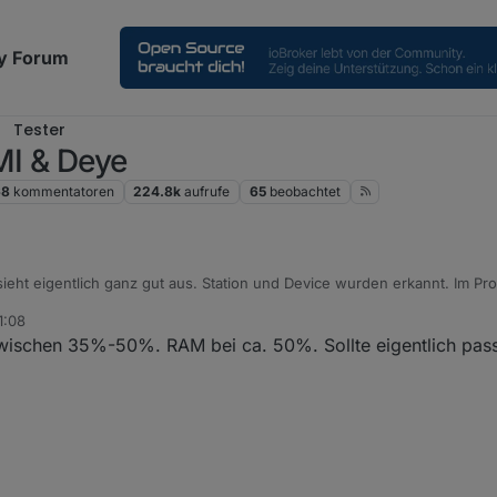
y Forum
Tester
MI & Deye
68
kommentatoren
224.8k
aufrufe
65
beobachtet
sieht eigentlich ganz gut aus. Station und Device wurden erkannt. Im Pr
1:08
wischen 35%-50%. RAM bei ca. 50%. Sollte eigentlich pas
ystem sehr ausgelastet?
g wie diese
d ist dem geschuldet, dass der China-Server gerade nicht schnell genug