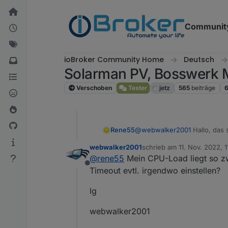
Weiter zum Inhalt
Communit
ioBroker Community Home
Deutsch
Solarman PV, Bosswerk 
Verschoben
Tester
jetz
565
beiträge
@
webwalker2001
Hallo, das 
Rene55
Zeilen:
webwalker2001
schrieb am
11. Nov. 2022, 1
zuletzt editiert von
Spoiler
@
rene55
Mein CPU-Load liegt so z
Offline
wie dubletten aus. Ist dein S
Timeout evtl. irgendwo einstellen?
Ab und an kann eine Warnun
solarmanpv.0

lg
auftreten. Das ist normal un
webwalker2001