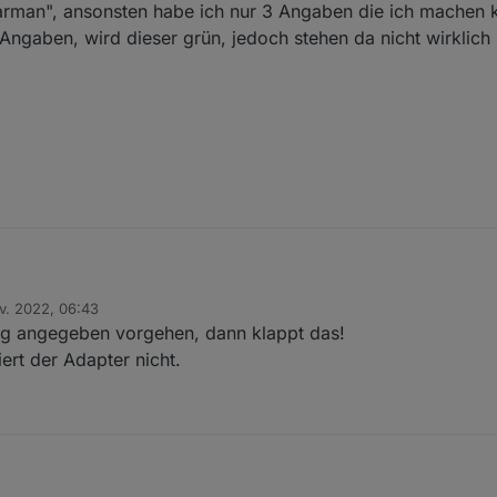
rman", ansonsten habe ich nur 3 Angaben die ich machen 
 Angaben, wird dieser grün, jedoch stehen da nicht wirklic
zen, den API Key habe ich bekommen aber was ist der APP Secret ?
v. 2022, 06:43
Bekomme ich diesen auch von "Solarman", ansonsten habe ich nur 3 Angaben die ich machen kann.
ng angegeben vorgehen, dann klappt das!
n 3 Angaben, wird dieser grün, jedoch stehen da nicht wirklich brauchba
rt der Adapter nicht.