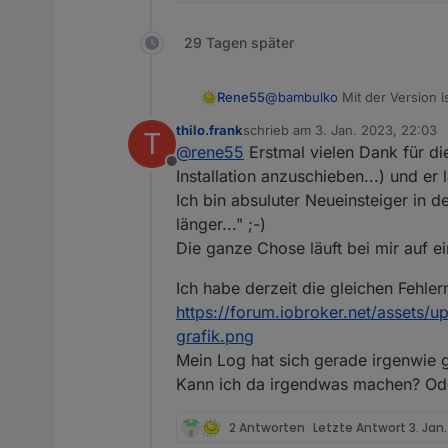
29 Tagen später
Rene55
@
bambulko
Mit der Version i
ioBroker angezeigt. Für eine
thilo.frank
schrieb am
3. Jan. 2023, 22:03
T
werden.
zuletzt editiert von
@
rene55
Erstmal vielen Dank für di
Offline
Installation anzuschieben...) und er
Ich bin absuluter Neueinsteiger in 
länger..." ;-)
Die ganze Chose läuft bei mir auf e
Ich habe derzeit die gleichen Fehl
https://forum.iobroker.net/asset
grafik.png
Mein Log hat sich gerade irgenwie g
Kann ich da irgendwas machen? Ode
2 Antworten
Letzte Antwort
3. Jan