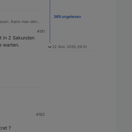
369 ungelesen
assen. Kann man den
#181
t in 2 Sekunden
e warten.
22. Nov. 2025, 09:32
#182
ret ?