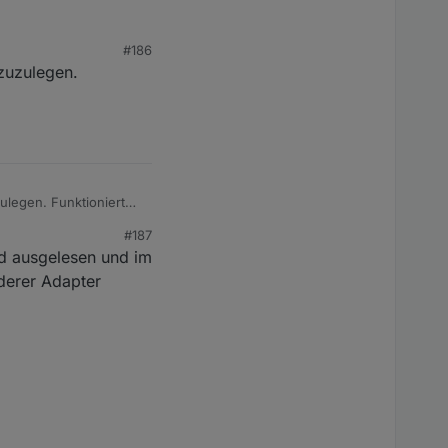
#186
zuzulegen.
legen. Funktioniert
#187
ud ausgelesen und im
derer Adapter