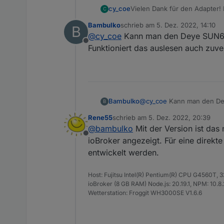
cy_coe
Vielen Dank für den Adapter!
C
-EU-230. Funktioniert besten
Bambulko
schrieb am
5. Dez. 2022, 14:10
B
zuletzt editiert von
@
cy_coe
Kann man den Deye SUN600
Offline
Funktioniert das auslesen auch zuve
Bambulko
@
cy_coe
Kann man den Dey
B
das auslesen auch zuverlä
Rene55
schrieb am
5. Dez. 2022, 20:39
zuletzt editiert von
@
bambulko
Mit der Version ist das
Offline
ioBroker angezeigt. Für eine direk
entwickelt werden.
Host: Fujitsu Intel(R) Pentium(R) CPU G4560T,
ioBroker (8 GB RAM) Node.js: 20.19.1, NPM: 10.8.2,
Wetterstation: Froggit WH3000SE V1.6.6