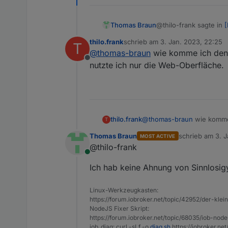
@thilo-frank sagte in
[
Thomas Braun
thilo.frank
schrieb am
3. Jan. 2023, 22:25
T
zuletzt editiert von
@
thomas-braun
wie komme ich denn 
Mein Log hat sich g
Offline
nutzte ich nur die Web-Oberfläche.
sollte das in der Kons
thilo.frank
@
thomas-braun
wie komme 
T
ich nur die Web-Oberfläch
Thomas Braun
schrieb am
3. 
MOST ACTIVE
zuletzt editiert 
@thilo-frank
Online
Ich hab keine Ahnung von Sinnlosig
Linux-Werkzeugkasten:
https://forum.iobroker.net/topic/42952/der-kle
NodeJS Fixer Skript:
https://forum.iobroker.net/topic/68035/iob-node
iob_diag: curl -sLf -o
diag.sh
https://iobroker.ne