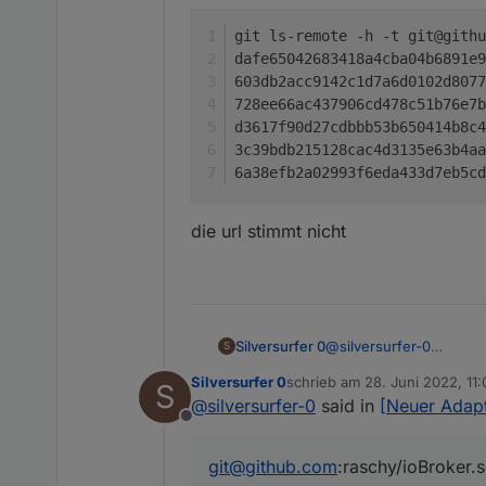
git ls-remote -h -t git@githu
die url stimmt nicht
@
silversurfer-0
Silversurfer 0
S
geht nicht
Silversurfer 0
schrieb am
28. Juni 2022, 11:
S
zuletzt editiert von Silversurf
@
silversurfer-0
said in
[Neuer Adap
Offline
geht
git@github.com
:raschy/ioBroker.
git ls-remote -h -