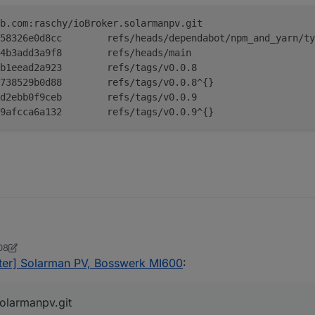
b.com:raschy/ioBroker.solarmanpv.git
dafe65042683418a4cba04b6891e958326e0d8cc	refs/heads/dependabot/npm
603db2acc9142c1d7a6d0102d80774b3add3a9f8	refs/heads/main
728ee66ac437906cd478c51b76e7bb1eead2a923	refs/tags/v0.0.8
d3617f90d27cdbbb53b650414b8c4738529b0d88	refs/tags/v0.0.8^{}
3c39bdb215128cac4d3135e63b4aad2ebb0f9ceb	refs/tags/v0.0.9
6a38efb2a02993f6eda433d7eb5cd9afcca6a132	refs/tags/v0.0.9^{}
08
er 0
ter] Solarman PV, Bosswerk MI600
:
solarmanpv.git
t git@github.com:raschy/ioBroker.solarmanpv.git
