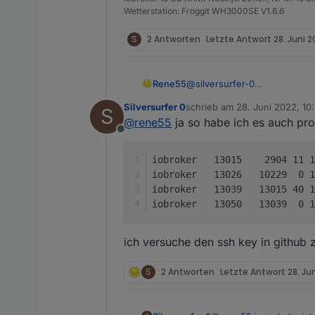
Wetterstation: Froggit WH3000SE V1.6.6
S
2 Antworten
Letzte Antwort
28. Juni 2
Rene55
@
silversurfer-0
Habe ich gerade auch mal so
Silversurfer 0
schrieb am
28. Juni 2022, 10
S
Versuchs mal im Admin (im Ex
zuletzt editiert von
@
rene55
ja so habe ich es auch pro
"
https://github.com/raschy/i
Offline
iobroker   13015    2904 11 1
iobroker   13026   10229  0 1
iobroker   13039   13015 40 
iobroker   13050   13039  0 1
ich versuche den ssh key in github 
S
2 Antworten
Letzte Antwort
28. Ju