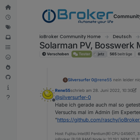
Weiter zum Inhalt
Communit
ioBroker Community Home
Deutsch
Solarman PV, Bosswerk 
Verschoben
Tester
jetz
565
beiträge
@
rene55
nein leider ni
Silversurfer 0
S
Dieses Command hängt 
Rene55
schrieb am
28. Juni 2022, 10:30
zuletzt editiert von Rene55
@
silversurfer-0
Offline
git --version

Habe ich gerade auch mal so getest
Versuchs mal im Admin (im Experten
Auch git clone hängt. 
"
https://github.com/raschy/ioBroke
Host: Fujitsu Intel(R) Pentium(R) CPU G4560T,
ioBroker (8 GB RAM) Node.js: 20.19.1, NPM: 10.8.2,