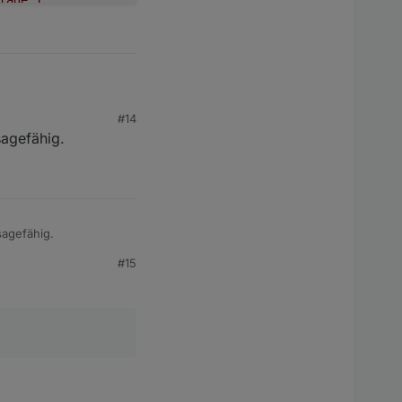
tage
1
r
PV2
er
PV1
#14
sagefähig.
nt
PV2
ioniert.
nt
PV1
sagefähig.
#15
age
PV2
it: ℃ Name: AC Radiator Temp

age
PV1
 kWh Name: Daily Production(Active)

01:07 
GMT+0200
(Central
European
Summer
Time)