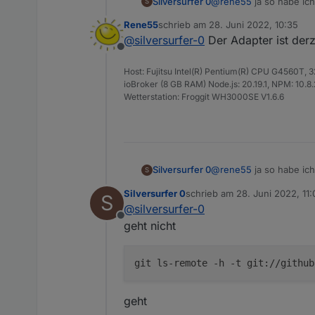
@
rene55
ja so habe ich
Silversurfer 0
S
Rene55
schrieb am
28. Juni 2022, 10:35
iobroker   13015  
zuletzt editiert von
@
silversurfer-0
Der Adapter ist derz
iobroker   13026  
Offline
ich versuche den ssh ke
iobroker   13039  
Host: Fujitsu Intel(R) Pentium(R) CPU G4560T,
ioBroker (8 GB RAM) Node.js: 20.19.1, NPM: 10.8.2,
Wetterstation: Froggit WH3000SE V1.6.6
@
rene55
ja so habe ich
Silversurfer 0
S
Silversurfer 0
schrieb am
28. Juni 2022, 11:
S
iobroker   13015  
zuletzt editiert von
@
silversurfer-0
iobroker   13026  
Offline
ich versuche den ssh ke
geht nicht
iobroker   13039  
git ls-remote -h -t git://github
geht