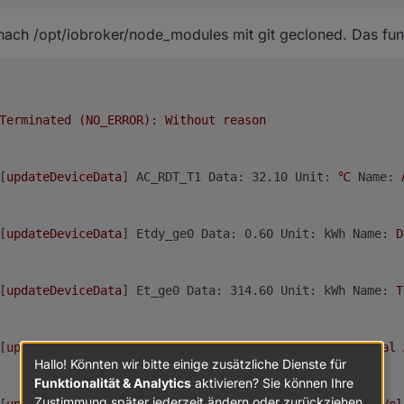
cba04b6891e958326e0d8cc	refs/heads/dependabot/npm_and
7a6d0102d80774b3add3a9f8	refs/heads/main

 nach /opt/iobroker/node_modules mit git gecloned. Das funk
d478c51b76e7bb1eead2a923	refs/tags/v0.0.8

53b650414b8c4738529b0d88	refs/tags/v0.0.8^{}

4d3135e63b4aad2ebb0f9ceb	refs/tags/v0.0.9

Terminated
(NO_ERROR):
Without
reason
	[
updateDeviceData
] 
AC_RDT_T1 Data: 32.10 Unit:
℃
Name:
	[
updateDeviceData
] 
Etdy_ge0 Data: 0.60 Unit: kWh Name:
D
	[
updateDeviceData
] 
Et_ge0 Data: 314.60 Unit: kWh Name:
T
	[
updateDeviceData
] 
APo_t1 Data: 216 Unit: W Name:
Total
Hallo! Könnten wir bitte einige zusätzliche Dienste für
Funktionalität & Analytics
aktivieren? Sie können Ihre
Zustimmung später jederzeit ändern oder zurückziehen.