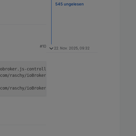
545 ungelesen
#10
n
22. Nov. 2025, 09:32
obroker.js-controller/iobroker.js url https://github.com
com/raschy/ioBroker.solarmanpv.git
com/raschy/ioBroker.solarmanpv.git