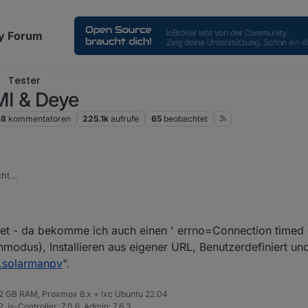
y Forum
Tester
MI & Deye
68
kommentatoren
225.1k
aufrufe
65
beobachtet
cht
bei mir
et - da bekomme ich auch einen ' errno=Connection timed 
modus), Installieren aus eigener URL, Benutzerdefiniert un
Sehr komisch
r.solarmanpv
".
 32 GB RAM, Proxmox 8.x + lxc Ubuntu 22.04
 js-Controller: 7.0.6, Admin: 7.6.3