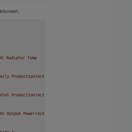
_yarn/types/node-18.0.0

tioniert.
AC
Radiator
Temp
aily
Production(Active)
otal
Production(Active)
AC
Output
Power(Active)