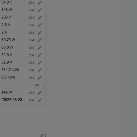
Name: DC Voltage PV1

 28 2022 13:01:07 GMT+0200 (Central European Summer Tim
#17