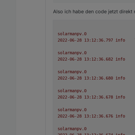
dafe65042683418a4
die url stimmt nicht
603db2acc9142c1d
Also ich habe den code jetzt direkt
728ee66ac437906c
d3617f90d27cdbbb
3c39bdb215128cac
solarmanpv.0
2022-06-28 13:12:36.797	
info
solarmanpv.0
2022-06-28 13:12:36.682	
info
solarmanpv.0
2022-06-28 13:12:36.680	
info
solarmanpv.0
2022-06-28 13:12:36.678	
info
solarmanpv.0
2022-06-28 13:12:36.676	
info
solarmanpv.0