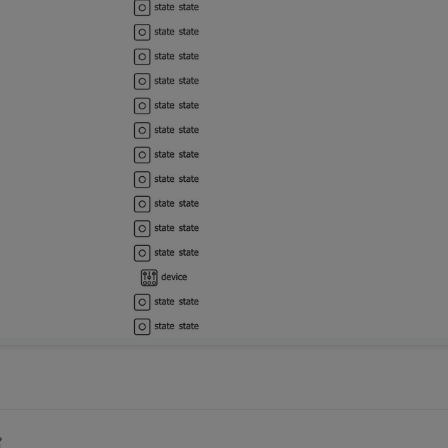
6.660	info	[updateDeviceData] DV1 Data: 32.00 Unit: V 
6.259	info	[updateStationData] lastUpdateTime : Tue Jun
36.247	info	[updateStationData] generationPower : 216

35.939	info	Device ID: 123456

35.937	info	Device SN: 123456

35.622	info	Station ID: 123456
