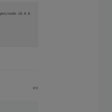
_and_yarn/types/node-18.0.0
#13