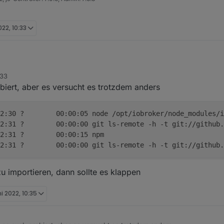
022, 10:33
 getestet - da bekomme ich auch einen ' errno=Connection timed out'.
:33
pertenmodus), Installieren aus eigener URL, Benutzerdefiniert und dan
biert, aber es versucht es trotzdem anders
oBroker.solarmanpv
".
2:30 ?        00:00:05 node /opt/iobroker/node_modules/i
2:31 ?        00:00:00 git ls-remote -h -t git://github.
12:31 ?        00:00:15 npm
2:31 ?        00:00:00 git ls-remote -h -t git://github.
zu importieren, dann sollte es klappen
ni 2022, 10:35