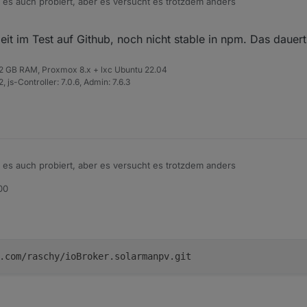
 es auch probiert, aber es versucht es trotzdem anders
  2904 11 12:30 ?        00:00:05 node /opt/iobroker/nod
eit im Test auf Github, noch nicht stable in npm. Das dauer
 10229  0 12:31 ?        00:00:00 git ls-remote -h -t git
y in github zu importieren, dann sollte es klappen
 13015 40 12:31 ?        00:00:15 npm

 32 GB RAM, Proxmox 8.x + lxc Ubuntu 22.04
 js-Controller: 7.0.6, Admin: 7.6.3
 es auch probiert, aber es versucht es trotzdem anders
00
  2904 11 12:30 ?        00:00:05 node /opt/iobroker/nod
 10229  0 12:31 ?        00:00:00 git ls-remote -h -t git
y in github zu importieren, dann sollte es klappen
 13015 40 12:31 ?        00:00:15 npm

.com/raschy/ioBroker.solarmanpv.git