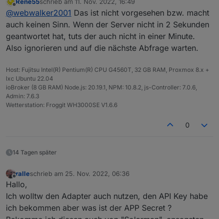
Rene55
schrieb am
11. Nov. 2022, 16:49
passen. Kann man den Timeout evtl. irgendwo
lg
zuletzt editiert von
Offline
@
webwalker2001
Das ist nicht vorgesehen bzw. macht
einstellen?
webwalker2001
auch keinen Sinn. Wenn der Server nicht in 2 Sekunden
geantwortet hat, tuts der auch nicht in einer Minute.
Also ignorieren und auf die nächste Abfrage warten.
Host: Fujitsu Intel(R) Pentium(R) CPU G4560T, 32 GB RAM, Proxmox 8.x +
lxc Ubuntu 22.04
ioBroker (8 GB RAM) Node.js: 20.19.1, NPM: 10.8.2, js-Controller: 7.0.6,
Admin: 7.6.3
Wetterstation: Froggit WH3000SE V1.6.6
0
14 Tagen später
ralle
schrieb am
25. Nov. 2022, 06:36
zuletzt editiert von
Offline
Hallo,
Ich wolltw den Adapter auch nutzen, den API Key habe
ich bekommen aber was ist der APP Secret ?