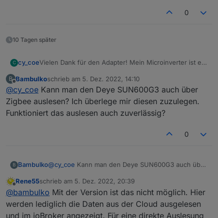
0
10 Tagen später
cy_coe
Vielen Dank für den Adapter! Mein Microinverter ist ein
C
Deye SUN600G3
Bambulko
schrieb am
5. Dez. 2022, 14:10
B
-EU-230. Funktioniert bestens mit diesem Adapter.
zuletzt editiert von
Offline
@
cy_coe
Kann man den Deye SUN600G3 auch über
Zigbee auslesen? Ich überlege mir diesen zuzulegen.
Funktioniert das auslesen auch zuverlässig?
0
Bambulko
@
cy_coe
Kann man den Deye SUN600G3 auch über
B
Zigbee auslesen? Ich überlege mir diesen
Rene55
schrieb am
5. Dez. 2022, 20:39
zuzulegen. Funktioniert das auslesen auch
zuletzt editiert von
Offline
@
bambulko
Mit der Version ist das nicht möglich. Hier
zuverlässig?
werden lediglich die Daten aus der Cloud ausgelesen
und im ioBroker angezeigt. Für eine direkte Auslesung