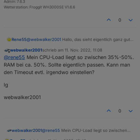
Admin: 7.6.3
Wetterstation: Froggit WH3000SE V1.6.6
0
@
webwalker2001
Hallo, das sieht eigentlich ganz gut
Rene55
aus. Station und Device wurden erkannt. Im Protokoll
webwalker2001
schrieb am
11. Nov. 2022, 11:08
sehen diese Zeilen:
zuletzt editiert von
Spoiler
Offline
@
rene55
Mein CPU-Load liegt so zwischen 35%-50%.
wie dubletten aus. Ist dein System sehr ausgelastet?
RAM bei ca. 50%. Sollte eigentlich passen. Kann man
Ab und an kann eine Warnung wie diese
den Timeout evtl. irgendwo einstellen?
solarmanpv.0

lg
auftreten. Das ist normal und ist dem geschuldet, dass
der China-Server gerade nicht schnell genug
webwalker2001
antworten konnte.
0
@
rene55
Mein CPU-Load liegt so zwischen
webwalker2001
35%-50%. RAM bei ca. 50%. Sollte eigentlich