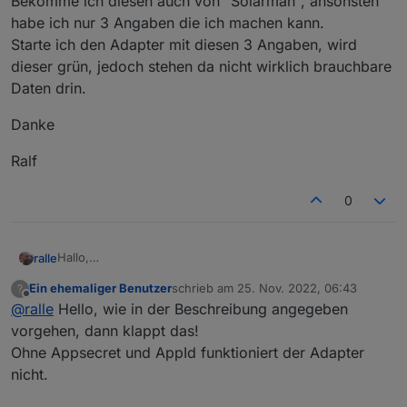
Bekomme ich diesen auch von "Solarman", ansonsten
habe ich nur 3 Angaben die ich machen kann.
Starte ich den Adapter mit diesen 3 Angaben, wird
dieser grün, jedoch stehen da nicht wirklich brauchbare
Daten drin.
Danke
Ralf
0
Hallo,
ralle
Ich wolltw den Adapter auch nutzen, den API Key habe ich
Ein ehemaliger Benutzer
schrieb am
25. Nov. 2022, 06:43
?
bekommen aber was ist der APP Secret ?
Danke
zuletzt editiert von
Offline
@
ralle
Hello, wie in der Beschreibung angegeben
Bekomme ich diesen auch von "Solarman", ansonsten
habe ich nur 3 Angaben die ich machen kann.
Ralf
vorgehen, dann klappt das!
Starte ich den Adapter mit diesen 3 Angaben, wird dieser
Ohne Appsecret und AppId funktioniert der Adapter
grün, jedoch stehen da nicht wirklich brauchbare Daten
nicht.
drin.