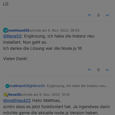
LG
0
matthias425
schrieb am
9. Nov. 2022, 06:55
M
zuletzt editiert von
Offline
@
Rene55
: Ergänzung, ich habe die Instanz neu
installiert. Nun geht es.
Ich denke die Lösung war die Node.js 16
Vielen Dank!
0
@
Rene55
: Ergänzung, ich habe die Instanz neu
matthias425
M
installiert. Nun geht es.
Rene55
schrieb am
9. Nov. 2022, 10:10
Ich denke die Lösung war die Node.js 16
Vielen Dank!
zuletzt editiert von
Offline
@
matthias425
Hallo Matthias,
schön dass es jetzt funktioniert hat. Ja irgendwas darin
möchte gerne die aktuelle node.js Version haben.