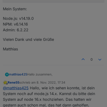
Mein System:
Node.js: v14.19.0
NPM: v6.14.16
Admin: 6.2.22
Vielen Dank und viele Grüße
Matthias
0
Hallo zusammen,
matthias425
M
Rene55
schrieb am
8. Nov. 2022, 17:34
seit kurzem habe ich auch den MI600 von
zuletzt editiert von
Offline
@
matthias425
Hallo, wie ich sehen konnte, ist dein
Bosswerk in Betrieb.
Freudig habe ich gesehen das sich Rainer die
Leider funktioniert es bei mir nicht. Ich poste mal
System noch auf mode.js 14.x. Kannst du bitte dein
Mühe gemacht hat einen Adapter bereit zu
was ich habe/bekomme, vielleicht hat jemand eine
System auf node 16.x hochziehen. Das hatten wir
stellen. Vielen Dank dafür!!!
Idee die mich weiterbringt.
Der Adapter ist installiert und läuft, Daten wurden
gestern auch schon mal, das hat dann geholfen.
beim Service angefragt und sind eingetragen.