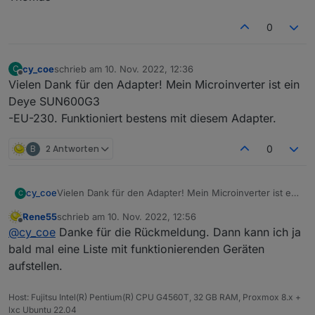
0
cy_coe
schrieb am
10. Nov. 2022, 12:36
C
zuletzt editiert von
Offline
Vielen Dank für den Adapter! Mein Microinverter ist ein
Deye SUN600G3
-EU-230. Funktioniert bestens mit diesem Adapter.
B
2 Antworten
0
cy_coe
Vielen Dank für den Adapter! Mein Microinverter ist ein
C
Deye SUN600G3
Rene55
schrieb am
10. Nov. 2022, 12:56
-EU-230. Funktioniert bestens mit diesem Adapter.
zuletzt editiert von
Offline
@
cy_coe
Danke für die Rückmeldung. Dann kann ich ja
bald mal eine Liste mit funktionierenden Geräten
aufstellen.
Host: Fujitsu Intel(R) Pentium(R) CPU G4560T, 32 GB RAM, Proxmox 8.x +
lxc Ubuntu 22.04