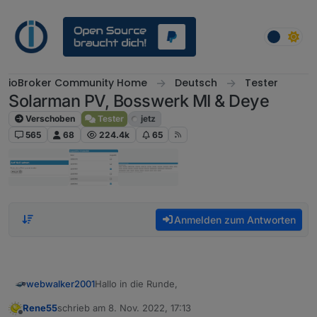
Weiter zum Inhalt
ioBroker Community Home
Deutsch
Tester
Solarman PV, Bosswerk MI & Deye
Verschoben
Tester
jetz
565
68
224.4k
65
Anmelden zum Antworten
Hallo in die Runde,
webwalker2001
Rene55
schrieb am
8. Nov. 2022, 17:13
ich bekomme ab und zu folgende
zuletzt editiert von