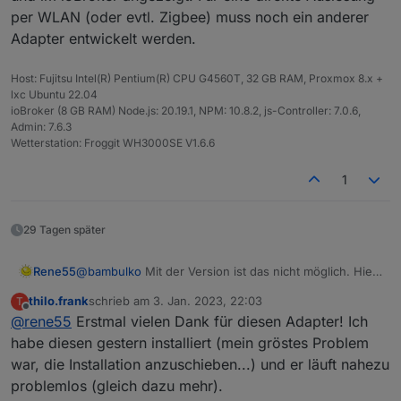
per WLAN (oder evtl. Zigbee) muss noch ein anderer
Adapter entwickelt werden.
Host: Fujitsu Intel(R) Pentium(R) CPU G4560T, 32 GB RAM, Proxmox 8.x +
lxc Ubuntu 22.04
ioBroker (8 GB RAM) Node.js: 20.19.1, NPM: 10.8.2, js-Controller: 7.0.6,
Admin: 7.6.3
Wetterstation: Froggit WH3000SE V1.6.6
1
29 Tagen später
Rene55
@
bambulko
Mit der Version ist das nicht möglich. Hier
werden lediglich die Daten aus der Cloud ausgelesen
thilo.frank
schrieb am
3. Jan. 2023, 22:03
T
und im ioBroker angezeigt. Für eine direkte Auslesung
zuletzt editiert von
Offline
@
rene55
Erstmal vielen Dank für diesen Adapter! Ich
per WLAN (oder evtl. Zigbee) muss noch ein anderer
Adapter entwickelt werden.
habe diesen gestern installiert (mein gröstes Problem
war, die Installation anzuschieben...) und er läuft nahezu
problemlos (gleich dazu mehr).