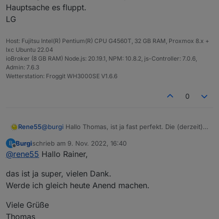
Hauptsache es fluppt.
LG
Host: Fujitsu Intel(R) Pentium(R) CPU G4560T, 32 GB RAM, Proxmox 8.x +
lxc Ubuntu 22.04
ioBroker (8 GB RAM) Node.js: 20.19.1, NPM: 10.8.2, js-Controller: 7.0.6,
Admin: 7.6.3
Wetterstation: Froggit WH3000SE V1.6.6
0
Rene55
@
burgi
Hallo Thomas, ist ja fast perfekt. Die (derzeit)
finale Version 0.2.0 habe ich gerade gebaut - da sollte
Burgi
schrieb am
9. Nov. 2022, 16:40
B
man bei Gelegenheit updaten.
zuletzt editiert von
Offline
@
rene55
Hallo Rainer,
LG Rainer
das ist ja super, vielen Dank.
Werde ich gleich heute Anend machen.
Viele Grüße
Thomas