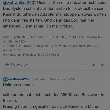
Offline
@
webwalker2001
Uiuiuiui! So sollte das aber nicht sein.
Fehlermeldungen:
solarmanpv.0 2022-11-08 08:00:11.819
Das System scheint auf den ersten Blick aktuell zu sein.
solarmanpv.0 2022-11-08 08:00:11.818	e
Kannst du bitte den Adapter mal stoppen, etwas warten
Scheint aber sonst zu laufen.
solarmanpv.0 2022-11-08 08:00:11.818	
und dann neu starten. Und dann das Log mal hier
Mein System:
solarmanpv.0 2022-11-08 08:00:11.817	e
RasPi4 mit 4GB
LG
einstellen. Dann schau ich mal drüber.
solarmanpv.0 2022-11-08 08:00:11.815
Node.js v16.18.1
solarmanpv.0 2022-11-08 08:00:11.815	e
NPM 8.19.2
webwalker2001
solarmanpv.0 2022-11-08 08:00:11.814	
Host: Fujitsu Intel(R) Pentium(R) CPU G4560T, 32 GB RAM, Proxmox 8.x +
Admin v6.2.23
solarmanpv.0 2022-11-08 08:00:11.813	e
lxc Ubuntu 22.04
solarmanpv.0 2022-11-08 08:00:11.809
ioBroker (8 GB RAM) Node.js: 20.19.1, NPM: 10.8.2, js-Controller: 7.0.6,
solarmanpv.0 2022-11-08 08:00:11.808	e
Admin: 7.6.3
solarmanpv.0 2022-11-08 08:00:11.806	
Wetterstation: Froggit WH3000SE V1.6.6
solarmanpv.0 2022-11-08 08:00:11.805	e
solarmanpv.0 2022-11-08 08:00:11.804
1 Antwort
0
solarmanpv.0 2022-11-08 08:00:11.802	e
solarmanpv.0 2022-11-08 08:00:11.801	
solarmanpv.0 2022-11-08 08:00:11.798	e
matthias425
schrieb am
8. Nov. 2022, 17:30
M
zuletzt editiert von
solarmanpv.0 2022-11-08 08:00:11.794
Offline
Hallo zusammen,
solarmanpv.0 2022-11-08 08:00:11.793	e
solarmanpv.0 2022-11-08 08:00:11.792	
seit kurzem habe ich auch den MI600 von Bosswerk in
solarmanpv.0 2022-11-08 08:00:11.791	e
Betrieb.
solarmanpv.0 2022-11-08 08:00:11.786
solarmanpv.0 2022-11-08 08:00:11.785	e
Freudig habe ich gesehen das sich Rainer die Mühe