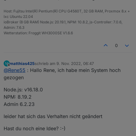
In den Objekten bekomme ich folgenden Baum:
Fehlermeldung im Protokoll:
Host: Fujitsu Intel(R) Pentium(R) CPU G4560T, 32 GB RAM, Proxmox 8.x +
lxc Ubuntu 22.04
2022-11-08 18:12:00.834 - info: solarmanp
ioBroker (8 GB RAM) Node.js: 20.19.1, NPM: 10.8.2, js-Controller: 7.0.6,
2022-11-08 18:12:04.288 - warn: solarmanpv
Mein System:
Admin: 7.6.3
2022-11-08 18:12:04.289 - info: solarmanpv
Wetterstation: Froggit WH3000SE V1.6.6
Node.js: v14.19.0
NPM: v6.14.16
0
Admin: 6.2.22
Vielen Dank und viele Grüße
Matthias
matthias425
schrieb am
9. Nov. 2022, 06:47
M
zuletzt editiert von
Offline
@
Rene55
: Hallo Rene, ich habe mein System hoch
gezogen
Node.js: v16.18.0
NPM: 8.19.2
Admin 6.2.23
leider hat sich das Verhalten nicht geändert
Hast du noch eine Idee? :-)