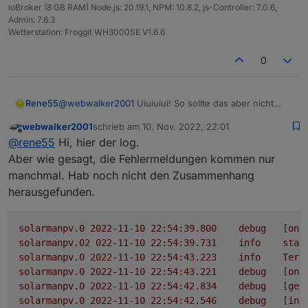
ioBroker (8 GB RAM) Node.js: 20.19.1, NPM: 10.8.2, js-Controller: 7.0.6,
Admin: 7.6.3
Wetterstation: Froggit WH3000SE V1.6.6
0
Rene55
@
webwalker2001
Uiuiuiui! So sollte das aber nicht
sein. Das System scheint auf den ersten Blick aktuell
webwalker2001
schrieb am
10. Nov. 2022, 22:01
zu sein. Kannst du bitte den Adapter mal stoppen,
zuletzt editiert von
Offline
@
rene55
Hi, hier der log.
etwas warten und dann neu starten. Und dann das
Log mal hier einstellen. Dann schau ich mal drüber.
Aber wie gesagt, die Fehlermeldungen kommen nur
manchmal. Hab noch nicht den Zusammenhang
herausgefunden.
solarmanpv.0
2022-11-10 22:54:39.800	
debug
	[
onR
solarmanpv.02
022
-11
-10
22
:54:39.731
info
star
solarmanpv.0
2022-11-10 22:54:43.223	
info
Term
solarmanpv.0
2022-11-10 22:54:43.221	
debug
	[
onR
solarmanpv.0
2022-11-10 22:54:42.834	
debug
	[
get
solarmanpv.0
2022-11-10 22:54:42.546	
debug
	[
ini