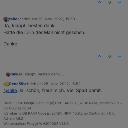
0
ralle
schrieb am
25. Nov. 2022, 15:50
zuletzt editiert von
Offline
JA, klappt. besten dank.
Hatte die ID in der Mail nicht gesehen.
Danke
0
JA, klappt. besten dank.
ralle
Hatte die ID in der Mail nicht gesehen.
Rene55
schrieb am
25. Nov. 2022, 15:52
Danke
zuletzt editiert von
Offline
@
ralle
Ja, schön, freut mich. Viel Spaß damit.
Host: Fujitsu Intel(R) Pentium(R) CPU G4560T, 32 GB RAM, Proxmox 8.x +
lxc Ubuntu 22.04
ioBroker (8 GB RAM) Node.js: 20.19.1, NPM: 10.8.2, js-Controller: 7.0.6,
Admin: 7.6.3
Wetterstation: Froggit WH3000SE V1.6.6