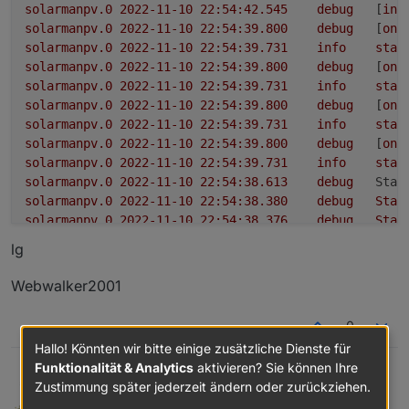
solarmanpv.0
2022-11-10 22:54:42.545	
debug
	[
ini
solarmanpv.0
2022-11-10 22:54:39.800	
debug
	[
onR
solarmanpv.0
2022-11-10 22:54:39.731	
info
star
solarmanpv.0
2022-11-10 22:54:39.800	
debug
	[
onR
solarmanpv.0
2022-11-10 22:54:39.731	
info
star
solarmanpv.0
2022-11-10 22:54:39.800	
debug
	[
onR
solarmanpv.0
2022-11-10 22:54:39.731	
info
star
solarmanpv.0
2022-11-10 22:54:39.800	
debug
	[
onR
solarmanpv.0
2022-11-10 22:54:39.731	
info
star
solarmanpv.0
2022-11-10 22:54:38.613	
debug
Stat
solarmanpv.0
2022-11-10 22:54:38.380	
debug
Stat
solarmanpv.0
2022-11-10 22:54:38.376	
debug
Stat
solarmanpv.0
2022-11-10 22:54:38.289	
debug
Redi
lg
solarmanpv.0
2022-11-10 22:54:38.150	
debug
Obje
solarmanpv.0
2022-11-10 22:54:38.060	
debug
Obje
Webwalker2001
solarmanpv.0
2022-11-10 22:54:37.837	
debug
Obje
solarmanpv.0
2022-11-10 22:54:37.835	
debug
Obje
0
solarmanpv.0
2022-11-10 22:54:37.827	
debug
Obje
Hallo! Könnten wir bitte einige zusätzliche Dienste für
solarmanpv.0
2022-11-10 22:54:37.718	
debug
Redi
Funktionalität & Analytics
aktivieren? Sie können Ihre
@
rene55
Hi, hier der log.
webwalker2001
Zustimmung später jederzeit ändern oder zurückziehen.
Aber wie gesagt, die Fehlermeldungen