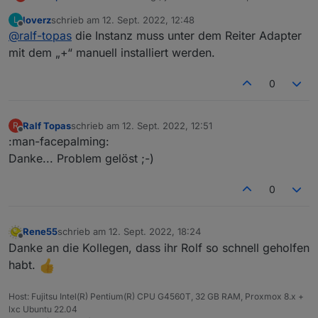
bekommen.
loverz
schrieb am
12. Sept. 2022, 12:48
L
Entweder steh ich auf dem Schlauch... Wo wäre die
zuletzt editiert von
Offline
@
ralf-topas
die Instanz muss unter dem Reiter Adapter
einzugeben?
Unter Instanzen taucht kein solarmanpv auf...
mit dem „+“ manuell installiert werden.
0
Ralf Topas
schrieb am
12. Sept. 2022, 12:51
R
zuletzt editiert von
Offline
:man-facepalming:
Danke... Problem gelöst ;-)
0
Rene55
schrieb am
12. Sept. 2022, 18:24
zuletzt editiert von
Offline
Danke an die Kollegen, dass ihr Rolf so schnell geholfen
habt.
Host: Fujitsu Intel(R) Pentium(R) CPU G4560T, 32 GB RAM, Proxmox 8.x +
lxc Ubuntu 22.04