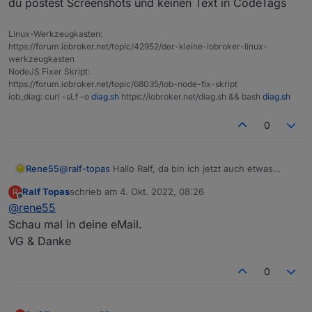
du postest Screenshots und keinen Text in CodeTags
Linux-Werkzeugkasten:
https://forum.iobroker.net/topic/42952/der-kleine-iobroker-linux-
werkzeugkasten
NodeJS Fixer Skript:
https://forum.iobroker.net/topic/68035/iob-node-fix-skript
iob_diag: curl -sLf -o
diag.sh
https://iobroker.net/diag.sh && bash
diag.sh
0
Rene55
@
ralf-topas
Hallo Ralf, da bin ich jetzt auch etwas
ratlos. Vertraust du mir und schickst mir per Mail
Ralf Topas
schrieb am
4. Okt. 2022, 08:26
R
(
raschy@gmx.de
) deine 4 Zugangsdaten. Dann kann
zuletzt editiert von
Offline
@
rene55
ich mal intensiver nachsehen
Schau mal in deine eMail.
VG & Danke
0