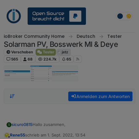
Weiter zum Inhalt
ioBroker Community Home
Deutsch
Tester
Solarman PV, Bosswerk MI & Deye
Verschoben
Tester
jetz
565
68
224.7k
65
Anmelden zum Antworten
Hallo zusammen,
sicuro0815
S
Rene55
schrieb am
1. Sept. 2022, 13:54
ich bin auch seit kurzem Besitzer einer kleinen
zuletzt editiert von