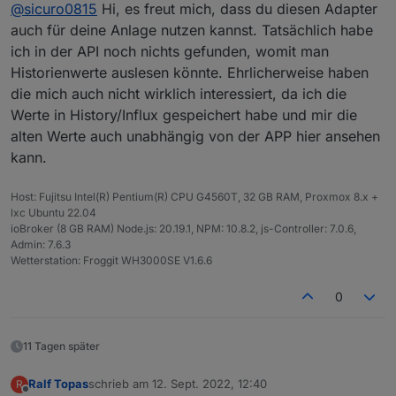
Offline
@
sicuro0815
Hi, es freut mich, dass du diesen Adapter
Solaranlage. Ich habe allerdings keinen
Wechselrichter von Bosswerk, sondern von Sofar
Ich würde mich freuen wenn man etwas mehr
auch für deine Anlage nutzen kannst. Tatsächlich habe
Solar. Und zwar das Modell: Sofar 1600TL-G3. Das
heraus holen könnte, aber ich freu mich auch jetzt
ich in der API noch nichts gefunden, womit man
Monitoring läuft hier aber auch über die Solarman
schon das ich nicht immer die Solarman APP
Ich hänge hier mal ein Bild von der ObjectView
Historienwerte auslesen könnte. Ehrlicherweise haben
PV Plattform (wahrscheinlich auch ein Logger von
aufrufen muss um den Tagesverlauf einsehen zu
dran wo gegenübergestellt der Sofar Solar (oben)
die mich auch nicht wirklich interessiert, da ich die
der gleichen Firma) was mich dazu bewegt hat mal
können.
und der MI600 (unten) von Bosswerk (ist bei
zu schauen ob der Adapter auch für mein Modell
meinem Vater im Einsatz) zu sehen sind.
Werte in History/Influx gespeichert habe und mir die
funktioniert. Und siehe da, grundsätzlich schon.
alten Werte auch unabhängig von der APP hier ansehen
Allerdings bekomme ich außer den aktuell
kann.
Erzeugten Leistungswert nichts weiter angezeigt.
Laut dem Solarman Smart Portal gäbe es da noch
ein paar werte wie z.B. gesamt erzeugte Leistung,
Host: Fujitsu Intel(R) Pentium(R) CPU G4560T, 32 GB RAM, Proxmox 8.x +
aber scheinbar kommt da nichts aus der API rüber.
lxc Ubuntu 22.04
ioBroker (8 GB RAM) Node.js: 20.19.1, NPM: 10.8.2, js-Controller: 7.0.6,
Admin: 7.6.3
Wetterstation: Froggit WH3000SE V1.6.6
Grüße
Sven
0
11 Tagen später
Ralf Topas
schrieb am
12. Sept. 2022, 12:40
R
zuletzt editiert von