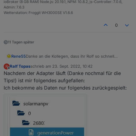
ioBroker (8 GB RAM) Node.js: 20.19.1, NPM: 10.8.2, js-Controller: 7.0.6,
Admin: 7.6.3
Wetterstation: Froggit WH3000SE V1.6.6
0
11 Tagen später
Rene55
Danke an die Kollegen, dass ihr Rolf so schnell
geholfen habt.
Ralf Topas
schrieb am
23. Sept. 2022, 10:42
R
zuletzt editiert von
Offline
Nachdem der Adapter läuft (Danke nochmal für die
Tips!) ist mir folgendes aufgefallen:
Ich bekomme als Daten nur folgendes zurückgespielt: