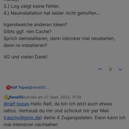
3.) Log zeigt keine Fehler.
4.) Neuinstallation hat leider nicht geholfen...
Irgendwelche anderen Ideen?
Gibts ggf. nen Cache?
Sprich deinstallieren, dann iobroker mal neustarten,
dann re-installieren?
VG und vielen Dank!
0
@
rene55
Ralf Topas
R
Entschuldige die späte Antwort...
Rene55
schrieb am
27. Sept. 2022, 17:29
Zu deinen fragen:
Irgendwelche anderen Ideen?
zuletzt editiert von
Offline
@
ralf-topas
Hallo Ralf, da bin ich jetzt auch etwas
1.) Nein. Die anderen Ordner sind noch nie im
Gibts ggf. nen Cache?
Objektebaum vorhanden gewesen
Sprich deinstallieren, dann iobroker mal neustarten,
VG und vielen Dank!
ratlos. Vertraust du mir und schickst mir per Mail
2.) Daten werden erfolgreich abgefragt. Sprich Watt
dann re-installieren?
(
raschy@gmx.de
) deine 4 Zugangsdaten. Dann kann ich
Anzeige aktualisiert sich (identisch zur App auf dem
mal intensiver nachsehen
Handy)