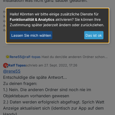
Installation was nicht ganz sauber gelaufen.
Host: Fujitsu Intel(R) Pentium(R) CPU G4560T, 32 GB RAM, Proxmox 8.x +
Hallo! Könnten wir bitte einige zusätzliche Dienste für
lxc Ubuntu 22.04
Funktionalität & Analytics
aktivieren? Sie können Ihre
ioBroker (8 GB RAM) Node.js: 20.19.1, NPM: 10.8.2, js-Controller: 7.0.6,
Zustimmung später jederzeit ändern oder zurückziehen.
Admin: 7.6.3
Wetterstation: Froggit WH3000SE V1.6.6
Lassen Sie mich wählen
Das ist ok
0
Rene55
@
ralf-topas
Hast du den/die anderen Ordner schon
mal bei dir gesehen? Die Daten in den Unterordnern
Ralf Topas
schrieb am
27. Sept. 2022, 17:26
R
kommen erst, wenn plausible Daten aus der Cloud
zuletzt editiert von
Offline
@
rene55
abgeholt werden konnten. Gibts Fehler im Log? Sonst
versuch doch mal, den Adapter komplett zu löschen
Entschuldige die späte Antwort...
und neu zu installieren. Möglicherweise ist bei der
Zu deinen fragen:
Installation was nicht ganz sauber gelaufen.
1.) Nein. Die anderen Ordner sind noch nie im
Objektebaum vorhanden gewesen
2.) Daten werden erfolgreich abgefragt. Sprich Watt
Anzeige aktualisiert sich (identisch zur App auf dem
Handy)