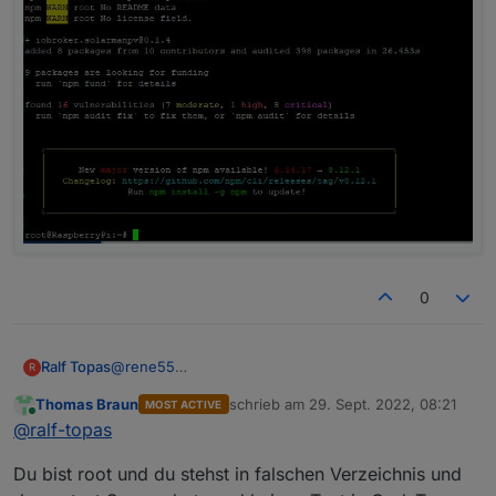
0
@
rene55
Ralf Topas
R
Ich schau mal ;-)
Thomas Braun
schrieb am
29. Sept. 2022, 08:21
MOST ACTIVE
Was ich eben versucht habe war, den npm install
zuletzt editiert von
Online
@
ralf-topas
befehl über die Konsole laufen zu lassen.
Da kam folgendes bei raus:
Du bist root und du stehst in falschen Verzeichnis und