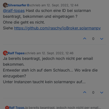
@
Rene55
für dein Engagement!
Silversurfer 0
schrieb am
12. Sept. 2022, 12:44
S
Ich hab bei/nach der installation ein kleines Problem:
zuletzt editiert von
Offline
@
ralf-topas
Hast du schon eine ID bei solarman
Die Installation läuft ohne Fehlermeldung druch.
Unter Adapter (roter Stern) finde ich den Adapter in
Vielen Dank fürs Feedback!
beantragt, bekommen und eingetragen ?
der aktuellen Version 0.1.3
Ohne die geht es nicht.
Unter Objekte steht ein leerer solarmanpv Ordner
Siehe
https://github.com/raschy/ioBroker.solarmanpv
ohne Unterordner.
Unter den Instanzen (passend zum roten Stern)
steht kein solarmanpv... Ergo kann ich auch die ID &
0
das Secret nicht eintragen.
Irgend eine IDee wie ich den Fehler beheben kann?
Ralf Topas
schrieb am
12. Sept. 2022, 12:46
R
zuletzt editiert von
Offline
Ja bereits beantragt, jedoch noch nicht per email
bekommen.
Entweder steh ich auf dem Schlauch... Wo wäre die
einzugeben?
Unter Instanzen taucht kein solarmanpv auf...
0
Ralf Topas
Ja bereits beantragt, jedoch noch nicht per email
R