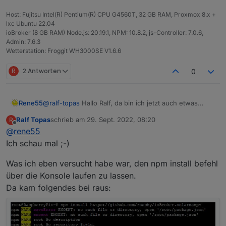
3.) Log zeigt keine Fehler.
4.) Neuinstallation hat leider nicht geholfen...
Host: Fujitsu Intel(R) Pentium(R) CPU G4560T, 32 GB RAM, Proxmox 8.x +
lxc Ubuntu 22.04
ioBroker (8 GB RAM) Node.js: 20.19.1, NPM: 10.8.2, js-Controller: 7.0.6,
Admin: 7.6.3
Wetterstation: Froggit WH3000SE V1.6.6
R
2 Antworten
0
Rene55
@
ralf-topas
Hallo Ralf, da bin ich jetzt auch etwas
ratlos. Vertraust du mir und schickst mir per Mail
Ralf Topas
schrieb am
29. Sept. 2022, 08:20
R
(
raschy@gmx.de
) deine 4 Zugangsdaten. Dann kann
zuletzt editiert von
Offline
@
rene55
ich mal intensiver nachsehen
Ich schau mal ;-)
Was ich eben versucht habe war, den npm install befehl
über die Konsole laufen zu lassen.
Da kam folgendes bei raus: