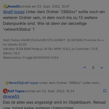
Rene55
schrieb am
23. Sept. 2022, 10:47
zuletzt editiert von
Offline
@
ralf-topas
Unter dem Ordner '2680xx" sollte noch ein
weiterer Ordner sein, in dem noch bis zu 13 weitere
Datenpunkte sind. Wie ist denn der derzeitige
'networkStatus' ?
Host: Fujitsu Intel(R) Pentium(R) CPU G4560T, 32 GB RAM, Proxmox 8.x +
lxc Ubuntu 22.04
ioBroker (8 GB RAM) Node.js: 20.19.1, NPM: 10.8.2, js-Controller: 7.0.6,
Admin: 7.6.3
Wetterstation: Froggit WH3000SE V1.6.6
0
Rene55
@
ralf-topas
Unter dem Ordner '2680xx" sollte noch
ein weiterer Ordner sein, in dem noch bis zu 13
Ralf Topas
schrieb am
23. Sept. 2022, 15:24
R
weitere Datenpunkte sind. Wie ist denn der derzeitige
zuletzt editiert von
Offline
@
rene55
'networkStatus' ?
Das ist alles was angezeigt wird im Objektbaum. Reload
usw. bringt keine anderen Unterordner...