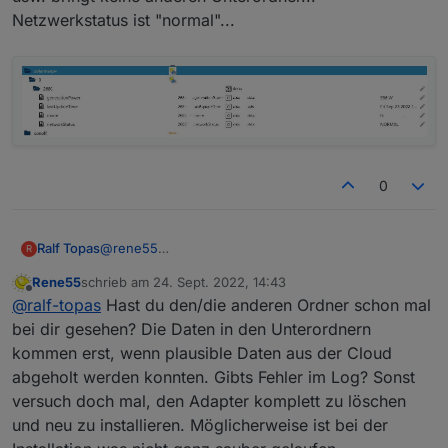
Netzwerkstatus ist "normal"...
0
@
rene55
Ralf Topas
R
Das ist alles was angezeigt wird im Objektbaum.
Rene55
schrieb am
24. Sept. 2022, 14:43
Reload usw. bringt keine anderen Unterordner...
zuletzt editiert von
Offline
@
ralf-topas
Hast du den/die anderen Ordner schon mal
Netzwerkstatus ist "normal"...
bei dir gesehen? Die Daten in den Unterordnern
kommen erst, wenn plausible Daten aus der Cloud
abgeholt werden konnten. Gibts Fehler im Log? Sonst
versuch doch mal, den Adapter komplett zu löschen
und neu zu installieren. Möglicherweise ist bei der