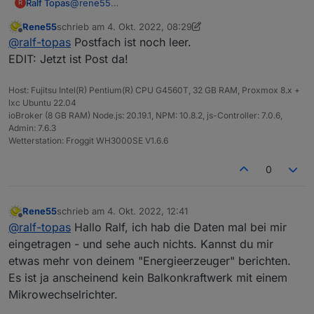
Ralf Topas
@
rene55
R
Schau mal in deine eMail.
Rene55
schrieb am
4. Okt. 2022, 08:29
VG & Danke
zuletzt editiert von Rene55
10. Apr. 2022, 14:29
Offline
@
ralf-topas
Postfach ist noch leer.
EDIT: Jetzt ist Post da!
Host: Fujitsu Intel(R) Pentium(R) CPU G4560T, 32 GB RAM, Proxmox 8.x +
lxc Ubuntu 22.04
ioBroker (8 GB RAM) Node.js: 20.19.1, NPM: 10.8.2, js-Controller: 7.0.6,
Admin: 7.6.3
Wetterstation: Froggit WH3000SE V1.6.6
0
Rene55
schrieb am
4. Okt. 2022, 12:41
zuletzt editiert von
Offline
@
ralf-topas
Hallo Ralf, ich hab die Daten mal bei mir
eingetragen - und sehe auch nichts. Kannst du mir
etwas mehr von deinem "Energieerzeuger" berichten.
Es ist ja anscheinend kein Balkonkraftwerk mit einem
Mikrowechselrichter.