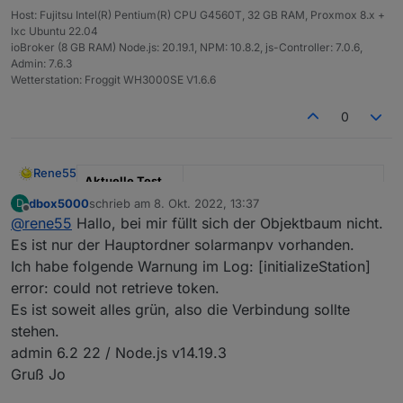
Host: Fujitsu Intel(R) Pentium(R) CPU G4560T, 32 GB RAM, Proxmox 8.x +
lxc Ubuntu 22.04
ioBroker (8 GB RAM) Node.js: 20.19.1, NPM: 10.8.2, js-Controller: 7.0.6,
Admin: 7.6.3
Wetterstation: Froggit WH3000SE V1.6.6
0
Rene55
Aktuelle Test
Version
0.5.1
dbox5000
schrieb am
8. Okt. 2022, 13:37
D
zuletzt editiert von
Offline
@
rene55
Hallo, bei mir füllt sich der Objektbaum nicht.
Veröffentlichun
23.06.2022
Es ist nur der Hauptordner solarmanpv vorhanden.
gsdatum
Ich habe folgende Warnung im Log: [initializeStation]
Github Link
https://github.com/raschy/ioBrok
error: could not retrieve token.
er.solarmanpv
Es ist soweit alles grün, also die Verbindung sollte
stehen.
SolarmanPV, Adapter für Bosswerk MIxxx, Deyexxx.
admin 6.2 22 / Node.js v14.19.3
Dieser Adapter dient dazu, Daten eines
Gruß Jo
Balkonkraftwerks, die durch einen Wechselrichter