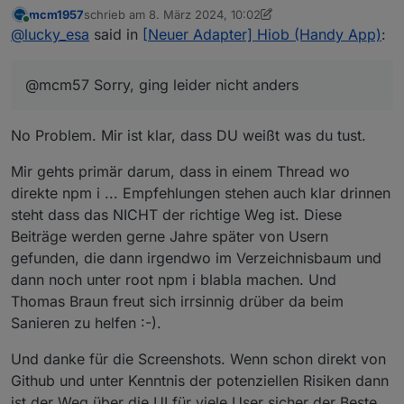
@
mor15Euro
hat jetzt erst auf Github gewechselt
mcm1957
schrieb am
8. März 2024, 10:02
und wird den Adapter hoffentlich bald ins repo
Der Adapter kann nun so installiert werden.
zuletzt editiert von mcm1957
3. Aug. 2024, 14:04
Online
@
lucky_esa
said in
[Neuer Adapter] Hiob (Handy App)
:
eintragen.
Und so Updates durchführen
@mcm57 Sorry, ging leider nicht anders
No Problem. Mir ist klar, dass DU weißt was du tust.
Mir gehts primär darum, dass in einem Thread wo
direkte npm i ... Empfehlungen stehen auch klar drinnen
steht dass das NICHT der richtige Weg ist. Diese
Beiträge werden gerne Jahre später von Usern
gefunden, die dann irgendwo im Verzeichnisbaum und
dann noch unter root npm i blabla machen. Und
Thomas Braun freut sich irrsinnig drüber da beim
Sanieren zu helfen :-).
Und danke für die Screenshots. Wenn schon direkt von
Github und unter Kenntnis der potenziellen Risiken dann
ist der Weg über die UI für viele User sicher der Beste