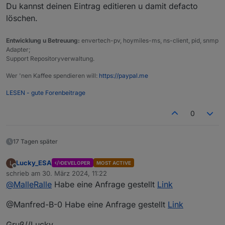
Du kannst deinen Eintrag editieren u damit defacto
löschen.
Entwicklung u Betreuung:
envertech-pv, hoymiles-ms, ns-client, pid, snmp
Adapter;
Support Repositoryverwaltung.
Wer 'nen Kaffee spendieren will:
https://paypal.me
LESEN - gute Forenbeitrage
0
17 Tagen später
Lucky_ESA
L
DEVELOPER
MOST ACTIVE
Offline
schrieb am
30. März 2024, 11:22
zuletzt editiert von
@
MalleRalle
Habe eine Anfrage gestellt
Link
@Manfred-B-0 Habe eine Anfrage gestellt
Link
Gruß//Lucky