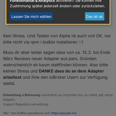
Funktionalität & Analytics
aktivieren? Sie können Ihre
vermieden werden. Auf der Commandline kann man
Zustimmung später jederzeit ändern oder zurückziehen.
jeden Adapter direkt von npm installieren - egal og
Ich werde nächste Woche den Antrag stellen, dann
er im repository ist oder nicht:
wird sich dieses Problem hoffentlich in Luft
Lassen Sie mich wählen
Das ist ok
auflösen, außer leute wollen die alpha testen.
Kein Stress. Und Testen von Alpha ist auch voll OK. nur
bitte nicht via
npm i balbla
installieren :-)
Muss dir aber leider sagen dass von ca. 15.3. bis Ende
März Reviews neuer Adapter aus pers. Gründen
wahrscheinlich eh kaum stattfinden können. Also bitte
keinen Stress und
DANKE dass du an dem Adapter
arbeitest
und ihne den ioBroker Usern zur Verfügung
stellst.
Entwicklung u Betreuung:
envertech-pv, hoymiles-ms, ns-client, pid, snmp
Adapter;
Support Repositoryverwaltung.
Wer 'nen Kaffee spendieren will:
https://paypal.me