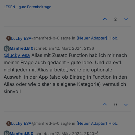
LESEN - gute Forenbeitrage
2
@manfred-b-0 sagte in
[Neuer Adapter] Hiob
Lucky_ESA
L
(Handy App)
:
Manfred.B 0
schrieb am
12. März 2024, 21:36
M
zuletzt editiert von
Offline
@
lucky_esa
Alias mit Zusatz Function hab ich mir nach
Frage / Eure Meinung: wäre es auch eine
Idee, alternativ zu den eigenen Einträgen bei
meiner Frage auch gedacht - gute Idee. Und da evtl.
Wäre eine guter Ansatz aber viele User nutzen alias
den HioB-Aufzählungen im ioBroker einfach
nicht jeder mit Alias arbeitet, wäre die optionale
für iot oder sonstige Darstellungen. Hätte bei mir
alle Alias-Einträge zu verwenden?
Auswahl in der App (also ob Eintrag in Function in den
die Auswirkung, dass ca. 3000 unötige
Datenpunkte geladen werden die nicht benötigt
Alias oder wie bisher als eigene Kategorie) vermutlich
werden. Man könnte das natürlich über eine neue
sinnvoll
Function unter Objekte auswählbar machen.
0
@manfred-b-0 sagte in
[Neuer Adapter] Hiob
Lucky_ESA
L
(Handy App)
:
Manfred.B 0
schrieb am
12. März 2024, 21:40
M