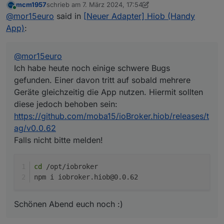
mcm1957
schrieb am
7. März 2024, 17:54
gefunden. Einer davon tritt auf sobald mehrere
cd /opt/iobroker

zuletzt editiert von mcm1957
3. Juli 2024, 18:55
Online
@
mor15euro
said in
[Neuer Adapter] Hiob (Handy
Geräte gleichzeitig die App nutzen. Hiermit sollten
Schönen Abend euch noch :)
diese jedoch behoben sein:
App)
:
https://github.com/moba15/ioBroker.hiob/releases/t
ag/v0.0.62
Falls nicht bitte melden!
@
mor15euro
Ich habe heute noch einige schwere Bugs
gefunden. Einer davon tritt auf sobald mehrere
Geräte gleichzeitig die App nutzen. Hiermit sollten
diese jedoch behoben sein:
https://github.com/moba15/ioBroker.hiob/releases/t
ag/v0.0.62
Falls nicht bitte melden!
cd
 /opt/iobroker
npm i iobroker.hiob@0.0.62
Schönen Abend euch noch :)