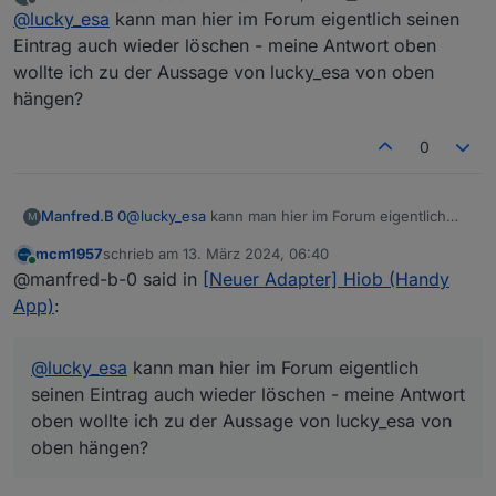
zuletzt editiert von Manfred.B 0
3. Dez. 2024, 22:42
Offline
@
lucky_esa
kann man hier im Forum eigentlich seinen
Frage / Eure Meinung: wäre es auch eine
Idee, alternativ zu den eigenen Einträgen bei
Eintrag auch wieder löschen - meine Antwort oben
Wäre eine guter Ansatz aber viele User nutzen alias
den HioB-Aufzählungen im ioBroker einfach
wollte ich zu der Aussage von lucky_esa von oben
für iot oder sonstige Darstellungen. Hätte bei mir
alle Alias-Einträge zu verwenden?
hängen?
die Auswirkung, dass ca. 3000 unötige
Datenpunkte geladen werden die nicht benötigt
werden. Man könnte das natürlich über eine neue
0
Function unter Objekte auswählbar machen.
Manfred.B 0
@
lucky_esa
kann man hier im Forum eigentlich
M
seinen Eintrag auch wieder löschen - meine
mcm1957
schrieb am
13. März 2024, 06:40
Antwort oben wollte ich zu der Aussage von
zuletzt editiert von
Online
@manfred-b-0 said in
[Neuer Adapter] Hiob (Handy
lucky_esa von oben hängen?
App)
:
@
lucky_esa
kann man hier im Forum eigentlich
seinen Eintrag auch wieder löschen - meine Antwort
oben wollte ich zu der Aussage von lucky_esa von
oben hängen?