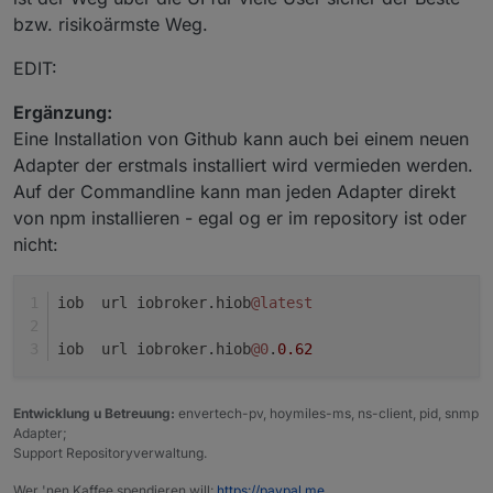
bzw. risikoärmste Weg.
EDIT:
Ergänzung:
Eine Installation von Github kann auch bei einem neuen
Adapter der erstmals installiert wird vermieden werden.
Auf der Commandline kann man jeden Adapter direkt
von npm installieren - egal og er im repository ist oder
nicht:
iob  url iobroker.hiob
@latest
iob  url iobroker.hiob
@0
.
0.62
Entwicklung u Betreuung:
envertech-pv, hoymiles-ms, ns-client, pid, snmp
Adapter;
Support Repositoryverwaltung.
Wer 'nen Kaffee spendieren will:
https://paypal.me