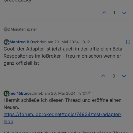
1
2 Monaten später
Manfred.B 0
schrieb am
23. Mai 2024, 10:12
M
zuletzt editiert von
Offline
Cool, der Adapter ist jetzt auch in der offiziellen Beta-
Respositories im ioBroker - freu mich schon wenn er
ganz offiziell ist
0
mor15Euro
schrieb am
26. Mai 2024, 18:01
M
zuletzt editiert von mor15Euro
Offline
Hiermit schließe ich diesen Thread und eröffne einen
Neuen.
https://forum.iobroker.net/topic/74924/test-adapter-
hiob