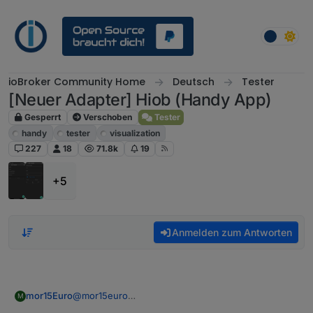
Weiter zum Inhalt
ioBroker Community Home
Deutsch
Tester
[Neuer Adapter] Hiob (Handy App)
Gesperrt
Verschoben
Tester
handy
tester
visualization
227
18
71.8k
19
+5
Anmelden zum Antworten
@
mor15euro
mor15Euro
M
Ich habe heute noch einige schwere Bugs