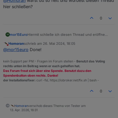
@
Homoran
wärst du so nett und würdest diesen Thread
hier schließen?
0
Hiermit schließe ich diesen Thread und eröffne
mor15Euro
M
einen Neuen.
Homoran
schrieb am
26. Mai 2024, 18:05
https://forum.iobroker.net/topic/74924/test-
@
Homoran
wärst du so nett und würdest diesen
zuletzt editiert von
Nicht stören
@
mor15euro
Done!
adapter-hiob
Thread hier schließen?
kein Support per PN! - Fragen im Forum stellen -
Benutzt das Voting
rechts unten im Beitrag wenn er euch geholfen hat.
Das Forum freut sich über eine Spende. Benutzt dazu den
Spendenbutton oben rechts. Danke!
der Installationsfixer:
curl -fsL https://iobroker.net/fix.sh | bash -
0
Homoran
verschob dieses Thema von Tester am
13. Apr. 2026, 16:31