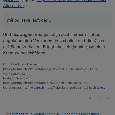
Alternative
:
mit bullseye läuft der ...
Und deswegen predige ich ja auch immer nicht an
abgekündigten Versionen festzuhalten und die Kisten
auf Stand zu halten. Bringt nix sich da mit obsoletem
Kram zu beschäftigen.
Linux-Werkzeugkasten:
https://forum.iobroker.net/topic/42952/der-kleine-iobroker-linux-
werkzeugkasten
NodeJS Fixer Skript:
https://forum.iobroker.net/topic/68035/iob-node-fix-skript
iob_diag: curl -sLf -o
diag.sh
https://iobroker.net/diag.sh && bash
diag.sh
0
@
arteck
sagte in
Puppeteer: Screenshots
Thomas Braun