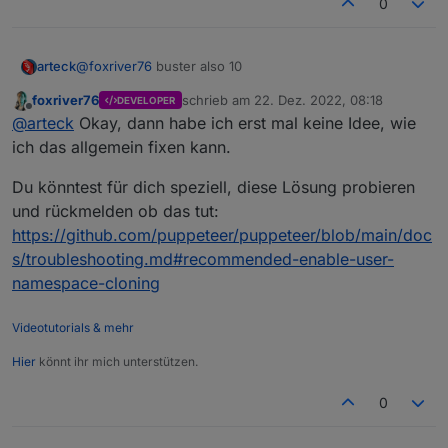
0
arteck
@
foxriver76
buster also 10
foxriver76
schrieb am
22. Dez. 2022, 08:18
DEVELOPER
zuletzt editiert von
Offline
@
arteck
Okay, dann habe ich erst mal keine Idee, wie
ich das allgemein fixen kann.
Du könntest für dich speziell, diese Lösung probieren
und rückmelden ob das tut:
https://github.com/puppeteer/puppeteer/blob/main/doc
s/troubleshooting.md#recommended-enable-user-
namespace-cloning
Videotutorials & mehr
Hier
könnt ihr mich unterstützen.
0