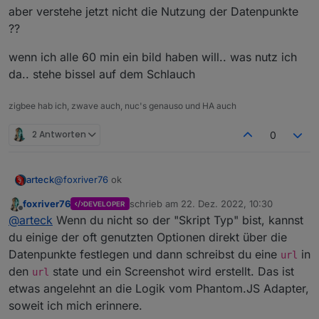
aber verstehe jetzt nicht die Nutzung der Datenpunkte
??
wenn ich alle 60 min ein bild haben will.. was nutz ich
da.. stehe bissel auf dem Schlauch
zigbee hab ich, zwave auch, nuc's genauso und HA auch
2 Antworten
0
@
foxriver76
ok
arteck
foxriver76
schrieb am
22. Dez. 2022, 10:30
DEVELOPER
aber verstehe jetzt nicht die Nutzung der Datenpunkte
zuletzt editiert von
Offline
@
arteck
Wenn du nicht so der "Skript Typ" bist, kannst
??
wenn ich alle 60 min ein bild haben will.. was nutz ich
du einige der oft genutzten Optionen direkt über die
da.. stehe bissel auf dem Schlauch
Datenpunkte festlegen und dann schreibst du eine
in
url
den
state und ein Screenshot wird erstellt. Das ist
url
etwas angelehnt an die Logik vom Phantom.JS Adapter,
soweit ich mich erinnere.