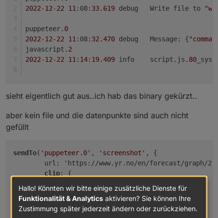
2022
-
12
-
22
11
:08:
33.619
	debug	Write file to 
"we
puppeteer
.0
2022
-
12
-
22
11
:08:
32.470
	debug	Message: {
"comman
javascript
.2
2022
-
12
-
22
11
:
14
:
19.409
	info	script.js
.80
_sys
sieht eigentlich gut aus..ich hab das binary gekürzt..
aber kein file und die datenpunkte sind auch nicht
gefüllt
sendTo
(
'puppeteer.0'
, 
'screenshot'
, { 

        url: 'https://www.yr.no/en/forecast/graph/2-2
clip
: {

x
: 
0
,

Hallo! Könnten wir bitte einige zusätzliche Dienste für
y
: 
0
,

Funktionalität & Analytics
aktivieren? Sie können Ihre
width
: 
1000
,

Zustimmung später jederzeit ändern oder zurückziehen.
height
: 
757