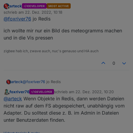
        log(`Error taking screenshot: ${obj.err
arteck
DEVELOPER
MOST ACTIVE
https://github.com/foxriver76/ioBroker.puppeteer#h
      } else {

Offline
schrieb am
22. Dez. 2022, 10:18
ow-to
        // the binary representation of the ima
zuletzt editiert von
@
foxriver76
jo Redis
        log(`Sucessfully took screenshot: ${obj
States dienen nur der Konfiguration, falls du via
      }

States (sprich das setzen der
url
) einen
ich wollte mir nur ein Bild des meteogramms machen
Screenshot erstellen möchtest. Wenn du
Nutzt du eine Redis DB für die Objekte?
ausschließlich Messages nutzt können dir die States
und in die Vis pressen
egal sein.
zigbee hab ich, zwave auch, nuc's genauso und HA auch
0
@
foxriver76
jo Redis
arteck
foxriver76
schrieb am
22. Dez. 2022, 10:20
DEVELOPER
ich wollte mir nur ein Bild des meteogramms machen
zuletzt editiert von
Offline
@
arteck
Wenn Objekte in Redis, dann werden Dateien
und in die Vis pressen
nicht raw auf dem FS abgespeichert, unabhängig vom
Adapter. Du solltest diese z. B. im Admin in Dateien
unter Benutzerdaten finden.