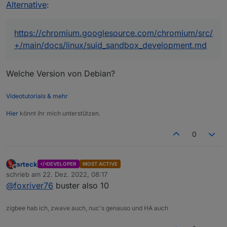
debian VM in Proxmox
puppeteer.0

Alternative
:
2022-12-22 08:33:51.872	warn	Terminated (UNCA
puppeteer.0

2022-12-22 08:33:51.868	error	Failed to launch
https://chromium.googlesource.com/chromium/src/
puppeteer.0

+/main/docs/linux/suid_sandbox_development.md
2022-12-22 08:33:51.868	error	Error: Failed to
puppeteer.0

2022-12-22 08:33:51.867	error	unhandled promis
Welche Version von Debian?
puppeteer.0

2022-12-22 08:33:51.865	error	Unhandled promis
Videotutorials & mehr
host.iobroker

Hier
könnt ihr mich unterstützen.
0
arteck
DEVELOPER
MOST ACTIVE
Offline
schrieb am
22. Dez. 2022, 08:17
zuletzt editiert von
@
foxriver76
buster also 10
zigbee hab ich, zwave auch, nuc's genauso und HA auch