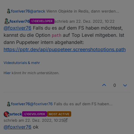
foxriver76
@
arteck
Wenn Objekte in Redis, dann werden
Dateien nicht raw auf dem FS abgespeichert,
foxriver76
schrieb am
22. Dez. 2022, 10:22
DEVELOPER
unabhängig vom Adapter. Du solltest diese z. B. im
zuletzt editiert von
Offline
@
foxriver76
Falls du es auf dem FS haben möchtest,
Admin in Dateien unter Benutzerdaten finden.
kannst du die Option
auf Top Level mitgeben. Ist
path
dann Puppeteer intern abgehandelt:
https://pptr.dev/api/puppeteer.screenshotoptions.path
Videotutorials & mehr
Hier
könnt ihr mich unterstützen.
0
foxriver76
@
foxriver76
Falls du es auf dem FS haben
möchtest, kannst du die Option
path
auf Top Level
arteck
DEVELOPER
MOST ACTIVE
mitgeben. Ist dann Puppeteer intern abgehandelt:
Offline
schrieb am
22. Dez. 2022, 10:25
https://pptr.dev/api/puppeteer.screenshotoptions.pa
zuletzt editiert von arteck
@
foxriver76
ok
th