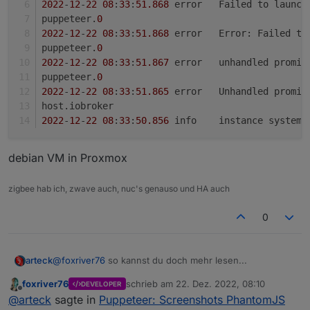
2022
-
12
-
22
08
:
33
:
51.868
	error	Failed to la
puppeteer.
0
2022
-
12
-
22
08
:
33
:
51.868
	error	Error: Faile
puppeteer.
0
2022
-
12
-
22
08
:
33
:
51.867
	error	unhandled p
puppeteer.
0
2022
-
12
-
22
08
:
33
:
51.865
	error	Unhandled 
host.iobroker
2022
-
12
-
22
08
:
33
:
50.856
	info	instance syst
debian VM in Proxmox
zigbee hab ich, zwave auch, nuc's genauso und HA auch
0
@
foxriver76
so kannst du doch mehr lesen...
arteck
foxriver76
schrieb am
22. Dez. 2022, 08:10
DEVELOPER
host.iobroker

zuletzt editiert von
Offline
@
arteck
sagte in
Puppeteer: Screenshots PhantomJS
2022-12-22 08:33:52.410	error	instance system.