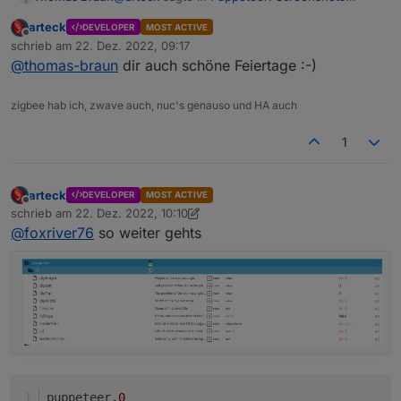
PhantomJS Alternative
:
arteck
DEVELOPER
MOST ACTIVE
Offline
mit bullseye läuft der ...
schrieb am
22. Dez. 2022, 09:17
zuletzt editiert von
@
thomas-braun
dir auch schöne Feiertage :-)
Und deswegen predige ich ja auch immer nicht
zigbee hab ich, zwave auch, nuc's genauso und HA auch
an abgekündigten Versionen festzuhalten und
die Kisten auf Stand zu halten. Bringt nix sich
1
da mit obsoletem Kram zu beschäftigen.
arteck
DEVELOPER
MOST ACTIVE
Offline
schrieb am
22. Dez. 2022, 10:10
zuletzt editiert von arteck
@
foxriver76
so weiter gehts
puppeteer
.0