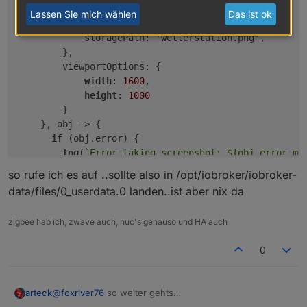
        },

Lassen Sie mich wählen
Das ist ok
        ioBrokerOptions: {

            storagePath: 'wetterstation.png',

        },

        viewportOptions: {

width
: 
1600
,

height
: 
1000
        }

    }, obj => {

if
 (obj.error) {

log
(
`Error taking screenshot: ${obj.error.me
      } 
else
 {

so rufe ich es auf ..sollte also in /opt/iobroker/iobroker-
// the binary representation of the image is
data/files/0_userdata.0 landen..ist aber nix da
log
(
`Sucessfully took screenshot: ${obj.resu
      }

zigbee hab ich, zwave auch, nuc's genauso und HA auch
0
@
foxriver76
so weiter gehts
arteck