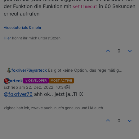
der Funktion die Funktion mit
in 60 Sekunden
setTimeout
erneut aufrufen
Videotutorials & mehr
Hier
könnt ihr mich unterstützen.
0
@
arteck
Es gibt keine Option, das regelmäßig
foxriver76
festzulegen.
arteck
DEVELOPER
MOST ACTIVE
Sprich du würdest dein Code (entweder
setState
Offline
schrieb am
22. Dez. 2022, 10:34
auf den
url
State oder dein
sendTo
) in einen
zuletzt editiert von arteck
@
foxriver76
ahh ok.. jetzt ja..THX
schedule
packen der jede Minute triggered oder
im Callback von der Funktion die Funktion mit
setTimeout
in 60 Sekunden erneut aufrufen
zigbee hab ich, zwave auch, nuc's genauso und HA auch
0