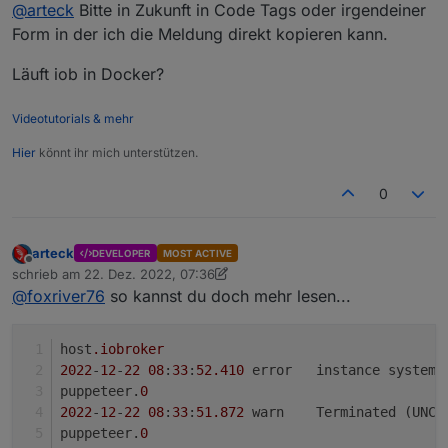
Offline
@
arteck
Bitte in Zukunft in Code Tags oder irgendeiner
Form in der ich die Meldung direkt kopieren kann.
Läuft iob in Docker?
Videotutorials & mehr
Hier
könnt ihr mich unterstützen.
iobroker läuft in VM auf proxmox
0
arteck
DEVELOPER
MOST ACTIVE
Offline
schrieb am
22. Dez. 2022, 07:36
zuletzt editiert von arteck
@
foxriver76
so kannst du doch mehr lesen...
host
.iobroker
2022
-
12
-
22
08
:
33
:
52.410
	error	instance sys
puppeteer.
0
2022
-
12
-
22
08
:
33
:
51.872
	warn	Terminated (
puppeteer.
0