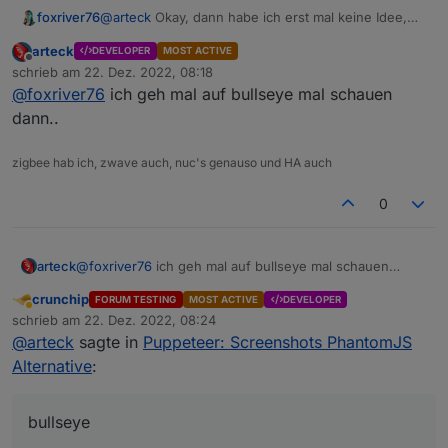
@
arteck
Okay, dann habe ich erst mal keine Idee,
foxriver76
wie ich das allgemein fixen kann.
arteck
DEVELOPER
MOST ACTIVE
Du könntest für dich speziell, diese Lösung
Offline
schrieb am
22. Dez. 2022, 08:18
probieren und rückmelden ob das tut:
zuletzt editiert von
@
foxriver76
ich geh mal auf bullseye mal schauen
https://github.com/puppeteer/puppeteer/blob/main/
docs/troubleshooting.md#recommended-enable-
dann..
user-namespace-cloning
zigbee hab ich, zwave auch, nuc's genauso und HA auch
0
arteck
@
foxriver76
ich geh mal auf bullseye mal schauen
dann..
crunchip
FORUM TESTING
MOST ACTIVE
DEVELOPER
Abwesend
schrieb am
22. Dez. 2022, 08:24
zuletzt editiert von
@
arteck
sagte in
Puppeteer: Screenshots PhantomJS
Alternative
:
bullseye