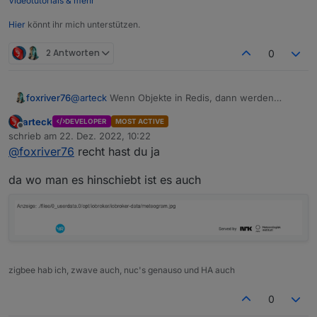
Videotutorials & mehr
Hier
könnt ihr mich unterstützen.
2 Antworten
0
foxriver76
@
arteck
Wenn Objekte in Redis, dann werden
Dateien nicht raw auf dem FS abgespeichert,
arteck
DEVELOPER
MOST ACTIVE
unabhängig vom Adapter. Du solltest diese z. B. im
Offline
schrieb am
22. Dez. 2022, 10:22
Admin in Dateien unter Benutzerdaten finden.
zuletzt editiert von
@
foxriver76
recht hast du ja
da wo man es hinschiebt ist es auch
zigbee hab ich, zwave auch, nuc's genauso und HA auch
0