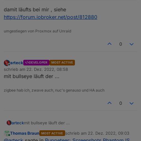
damit läufts bei mir , siehe
https://forum.iobroker.net/post/812880
umgestiegen von Proxmox auf Unraid
0
arteck
DEVELOPER
MOST ACTIVE
Offline
schrieb am
22. Dez. 2022, 08:58
zuletzt editiert von
mit bullseye läuft der ...
zigbee hab ich, zwave auch, nuc's genauso und HA auch
0
arteck
mit bullseye läuft der ...
Thomas Braun
schrieb am
22. Dez. 2022, 09:03
MOST ACTIVE
zuletzt editiert von
Online
@
arteck
sagte in
Puppeteer: Screenshots PhantomJS