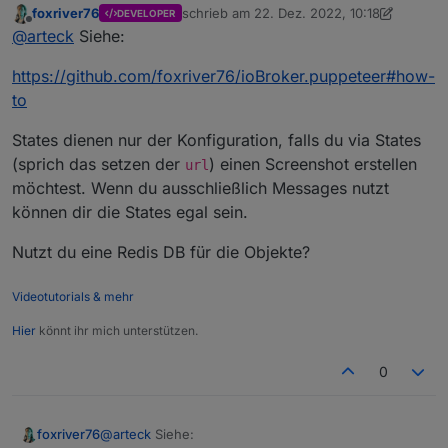
foxriver76
schrieb am
22. Dez. 2022, 10:18
DEVELOPER
puppeteer.0

zuletzt editiert von foxriver76
Offline
@
arteck
Siehe:
2022-12-22 11:08:33.619	debug	Write file to "
sieht eigentlich gut aus..ich hab das binary gekürzt..
https://github.com/foxriver76/ioBroker.puppeteer#how-
puppeteer.0

aber kein file und die datenpunkte sind auch nicht
2022-12-22 11:08:32.470	debug	Message: {"comma
to
gefüllt
javascript.2

sendTo('puppeteer.0', 'screenshot', { 

States dienen nur der Konfiguration, falls du via States
        url: 'https://www.yr.no/en/forecast/gr
(sprich das setzen der
) einen Screenshot erstellen
so rufe ich es auf ..sollte also in /opt/iobroker/iobroker-
url
        clip: {

data/files/0_userdata.0 landen..ist aber nix da
möchtest. Wenn du ausschließlich Messages nutzt
            x: 0,

            y: 0,

können dir die States egal sein.
            width: 1000,

            height: 757

Nutzt du eine Redis DB für die Objekte?
        },

        ioBrokerOptions: {

Videotutorials & mehr
            storagePath: 'wetterstation.png',

        },

Hier
könnt ihr mich unterstützen.
        viewportOptions: {

            width: 1600,

0
            height: 1000

        }

    }, obj => {

@
arteck
Siehe:
foxriver76
      if (obj.error) {
