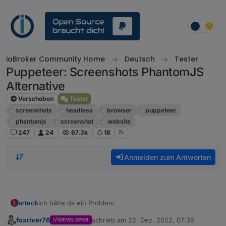
Weiter zum Inhalt
ioBroker Community Home
Deutsch
Tester
Puppeteer: Screenshots PhantomJS
Alternative
Verschoben
Tester
screenshots
headless
browser
puppeteer
phantomjs
screenshot
website
247
24
67.3k
18
Anmelden zum Antworten
ich hätte da ein Problem
arteck
foxriver76
schrieb am
22. Dez. 2022, 07:35
DEVELOPER
direkt frisch installiert
zuletzt editiert von