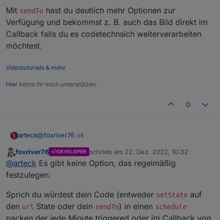
Mit
hast du deutlich mehr Optionen zur
sendTo
Verfügung und bekommst z. B. auch das Bild direkt im
Callback falls du es codetechnsich weiterverarbeiten
möchtest.
Videotutorials & mehr
Hier
könnt ihr mich unterstützen.
0
@
foxriver76
ok
arteck
foxriver76
schrieb am
22. Dez. 2022, 10:32
DEVELOPER
aber verstehe jetzt nicht die Nutzung der Datenpunkte
zuletzt editiert von
Offline
@
arteck
Es gibt keine Option, das regelmäßig
??
wenn ich alle 60 min ein bild haben will.. was nutz ich
festzulegen.
da.. stehe bissel auf dem Schlauch
Sprich du würdest dein Code (entweder
auf
setState
den
State oder dein
) in einen
url
sendTo
schedule
packen der jede Minute triggered oder im Callback von