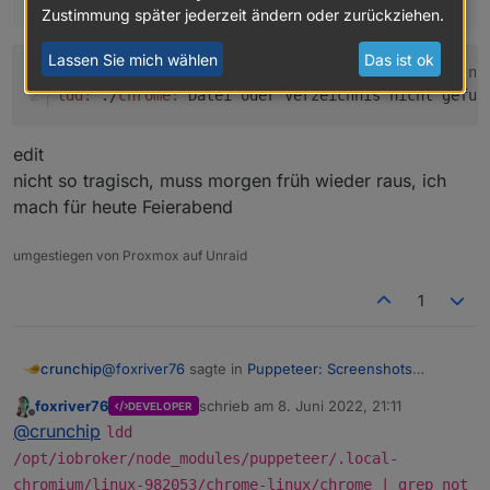
Zustimmung später jederzeit ändern oder zurückziehen.
Lassen Sie mich wählen
Das ist ok
root
@IoBroker
:/opt/iobroker
# ldd chrome | grep no
ldd:
 ./
chrome:
 Datei oder Verzeichnis nicht gefun
edit
nicht so tragisch, muss morgen früh wieder raus, ich
mach für heute Feierabend
umgestiegen von Proxmox auf Unraid
1
@
foxriver76
sagte in
Puppeteer: Screenshots
crunchip
PhantomJS Alternative
:
foxriver76
schrieb am
8. Juni 2022, 21:11
DEVELOPER
zuletzt editiert von
Offline
ldd chrome | grep not
@
crunchip
ldd
/opt/iobroker/node_modules/puppeteer/.local-
chromium/linux-982053/chrome-linux/chrome | grep not
root@IoBroker:/opt/iobroker# ldd chrome | gre