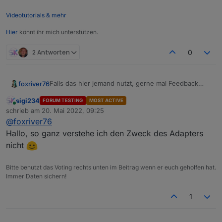
Videotutorials & mehr
Hier
könnt ihr mich unterstützen.
2 Antworten
0
Falls das hier jemand nutzt, gerne mal Feedback
foxriver76
geben. Evtl. fehlt euch ja noch etwas, oder Dinge
sigi234
FORUM TESTING
MOST ACTIVE
funktionieren nicht so schön wie in Phantomjs?
Wenn da Bedarf ist, gerne Bescheid geben.
Online
schrieb am
20. Mai 2022, 09:25
Oder ihr möchtet die Screenshots als Binary States
zuletzt editiert von
@
foxriver76
oder als Files direkt im ioBroker Storage speichern?
beste Grüße
;-)
Hallo, so ganz verstehe ich den Zweck des Adapters
fox
nicht
Bitte benutzt das Voting rechts unten im Beitrag wenn er euch geholfen hat.
Immer Daten sichern!
1