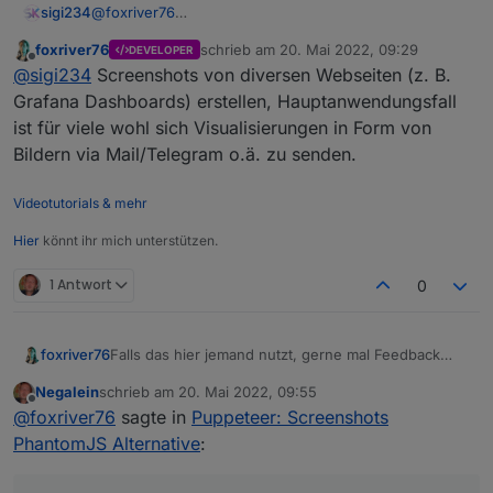
sigi234
@
foxriver76
Hallo, so ganz verstehe ich den Zweck des Adapters
foxriver76
schrieb am
20. Mai 2022, 09:29
DEVELOPER
nicht
zuletzt editiert von
Offline
@
sigi234
Screenshots von diversen Webseiten (z. B.
Grafana Dashboards) erstellen, Hauptanwendungsfall
ist für viele wohl sich Visualisierungen in Form von
Bildern via Mail/Telegram o.ä. zu senden.
Videotutorials & mehr
Hier
könnt ihr mich unterstützen.
1 Antwort
0
Falls das hier jemand nutzt, gerne mal Feedback
foxriver76
geben. Evtl. fehlt euch ja noch etwas, oder Dinge
Negalein
schrieb am
20. Mai 2022, 09:55
funktionieren nicht so schön wie in Phantomjs?
Wenn da Bedarf ist, gerne Bescheid geben.
zuletzt editiert von
Offline
@
foxriver76
sagte in
Puppeteer: Screenshots
Oder ihr möchtet die Screenshots als Binary States
oder als Files direkt im ioBroker Storage speichern?
beste Grüße
PhantomJS Alternative
:
;-)
fox