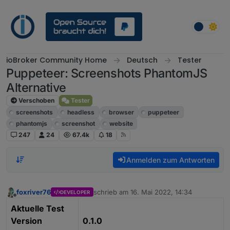
Weiter zum Inhalt
ioBroker Community Home
Deutsch
Tester
Puppeteer: Screenshots PhantomJS
Alternative
Verschoben
Tester
screenshots
headless
browser
puppeteer
phantomjs
screenshot
website
247
24
67.4k
18
Anmelden zum Antworten
foxriver76
schrieb am
16. Mai 2022, 14:34
DEVELOPER
zuletzt editiert von
Offline
Aktuelle Test
Version
0.1.0