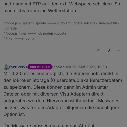
und dann mit FTP auf den ext. Webspace schicken. So
mach ichs für meine Wetterstation.
° Node.js & System Update ---> sudo apt update, iob stop, sudo apt full-
upgrade
° Node.js Fixer ---> iob nodejs-update
° Fixer ---> iob fix
0
foxriver76
schrieb am
20. Mai 2022, 19:59
DEVELOPER
zuletzt editiert von
Offline
Mit 0.2.0 ist es nun möglich, die Screenshots direkt in
den ioBroker Storage (0_userdata.0 aka Benutzerdaten)
zu speichern. Diese können dann im Admin unter
Dateien oder mit diversen Visu Adaptern direkt
aufgerufen werden. Hierzu müsst ihr aktuell Messages
nutzen, was für den Adapter allgemein die mächtigere
Option ist.
Die Message müssen dazu um das Attribut