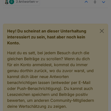
-rwxr-xr-x+ 1 iobroker iobroker   4477352  8.
B
2 Antworten
0
-rwxr-xr-x+ 1 iobroker iobroker      9880  8
-rwxr-xr-x+ 1 iobroker iobroker   3933576  8
-rw-r--r--+ 1 iobroker iobroker      2531  8
drwxr-xr-x+ 3 iobroker iobroker      4096  8.
-rw-r--r--+ 1 iobroker iobroker   7988530  8.
drwxrwxrwx+ 2 iobroker iobroker      4096  8.
Hey! Du scheinst an dieser Unterhaltung
-rw-r--r--+ 1 iobroker iobroker    731008  8
interessiert zu sein, hast aber noch kein
-rw-r--r--+ 1 iobroker iobroker       107  8
Konto.
-rwxr-xr-x+ 1 iobroker iobroker     37394  8.
-rwxr-xr-x+ 1 iobroker iobroker     33273  8.
Hast du es satt, bei jedem Besuch durch die
gleichen Beiträge zu scrollen? Wenn du dich
für ein Konto anmeldest, kommst du immer
genau dorthin zurück, wo du zuvor warst, und
kannst dich über neue Antworten
benachrichtigen lassen (entweder per E-Mail
oder Push-Benachrichtigung). Du kannst auch
Lesezeichen speichern und Beiträge positiv
bewerten, um anderen Community-Mitgliedern
deine Wertschätzung zu zeigen.