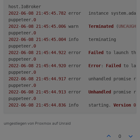
Message Beispiel findet ihr auch unter
         * Define a filename for the ioBroke
https://github.com/foxriver76/ioBroker.puppeteer#m
host.
IoBroker
         */

essages
oder in kurz:
        storagePath: `screenshots/grafana-${
2022
-
06
-
08
21
:
45
:
45.782
	error	instance system.
adap
      },

puppeteer
.0
      /**

2022
-
06
-
08
21
:
45
:
45.006
	warn	
Terminated
 (
UNCAUGHT
       * Define at most one wait option

puppeteer
.0
       * You can also look for other waitOpt
2022
-
06
-
08
21
:
45
:
45.004
	info	terminating

       * see e.g. https://puppeteer.github.
puppeteer
.0
       */

2022
-
06
-
08
21
:
45
:
44.922
	error	
Failed
 to launch the
      waitOption: {

puppeteer
.0
        /**

2022
-
06
-
08
21
:
45
:
44.920
	error	
Error
: 
Failed
 to lau
         * Define a Timeout in ms

         */

puppeteer
.0
        waitForTimeout: 1000,

2022
-
06
-
08
21
:
45
:
44.917
	error	unhandled promise 
re
      }

puppeteer
.0
  }, obj => {

2022
-
06
-
08
21
:
45
:
44.913
	error	
Unhandled
 promise re
      if (obj.error) {

puppeteer
.0
        log(`Error taking screenshot: ${obj.
2022
-
06
-
08
21
:
45
:
44.836
	info	starting. 
Version
0.
      } else {

        // the binary representation of the 
        log(`Sucessfully took screenshot: ${
umgestiegen von Proxmox auf Unraid
      }

0