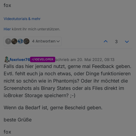
fox
Videotutorials & mehr
Hier
könnt ihr mich unterstützen.
?
4 Antworten
3
foxriver76
schrieb am
20. Mai 2022, 09:13
DEVELOPER
zuletzt editiert von
Offline
Falls das hier jemand nutzt, gerne mal Feedback geben.
Evtl. fehlt euch ja noch etwas, oder Dinge funktionieren
nicht so schön wie in Phantomjs? Oder ihr möchtet die
Screenshots als Binary States oder als Files direkt im
ioBroker Storage speichern? ;-)
Wenn da Bedarf ist, gerne Bescheid geben.
beste Grüße
fox