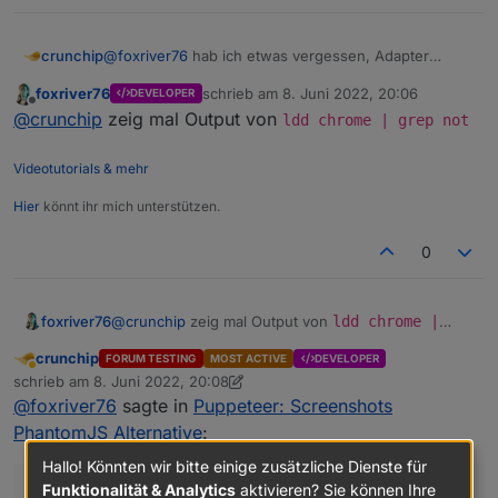
@
foxriver76
hab ich etwas vergessen, Adapter
crunchip
installiert, jedoch danach im log
foxriver76
schrieb am
8. Juni 2022, 20:06
DEVELOPER
host.IoBroker

zuletzt editiert von
Offline
@
crunchip
zeig mal Output von
ldd chrome | grep not
2022-06-08 21:45:45.782	error	instance syst
puppeteer.0

2022-06-08 21:45:45.006	warn	Terminated (UN
Videotutorials & mehr
puppeteer.0

2022-06-08 21:45:45.004	info	terminating

Hier
könnt ihr mich unterstützen.
puppeteer.0

2022-06-08 21:45:44.922	error	Failed to laun
0
puppeteer.0

2022-06-08 21:45:44.920	error	Error: Failed 
puppeteer.0

foxriver76
@
crunchip
zeig mal Output von
ldd chrome |
2022-06-08 21:45:44.917	error	unhandled prom
grep not
puppeteer.0

crunchip
FORUM TESTING
MOST ACTIVE
DEVELOPER
2022-06-08 21:45:44.913	error	Unhandled prom
Abwesend
schrieb am
8. Juni 2022, 20:08
zuletzt editiert von crunchip
6. Aug. 2022, 22:15
puppeteer.0

@
foxriver76
sagte in
Puppeteer: Screenshots
PhantomJS Alternative
:
Hallo! Könnten wir bitte einige zusätzliche Dienste für
Funktionalität & Analytics
aktivieren? Sie können Ihre
ldd chrome | grep not