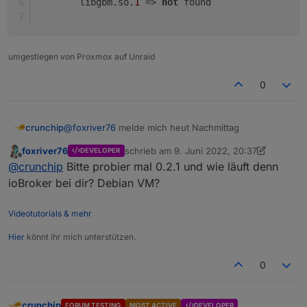
        libgbm.so.
1
 => 
not
 found
umgestiegen von Proxmox auf Unraid
0
@
foxriver76
melde mich heut Nachmittag
crunchip
foxriver76
schrieb am
9. Juni 2022, 20:37
DEVELOPER
@
foxriver76
Ausgabe lautet
zuletzt editiert von foxriver76
6. Sept. 202
Offline
@
crunchip
Bitte probier mal 0.2.1 und wie läuft denn
root@IoBroker:/opt/iobroker# ldd /opt/iobrok
ioBroker bei dir? Debian VM?
        libnss3.so => not found

        libnssutil3.so => not found

Videotutorials & mehr
        libsmime3.so => not found

        libnspr4.so => not found

Hier
könnt ihr mich unterstützen.
        libgbm.so.1 => not found

0
crunchip
FORUM TESTING
MOST ACTIVE
DEVELOPER