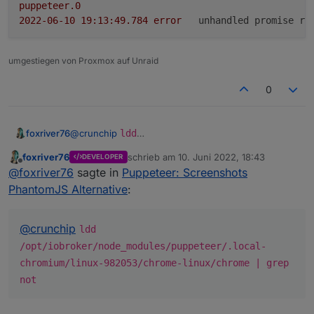
puppeteer.0
2022-06-10 19:13:49.784	
error
unhandled promise re
puppeteer.0
umgestiegen von Proxmox auf Unraid
2022-06-10 19:13:49.782	
error
Unhandled
promise
re
0
puppeteer.0
2022-06-10 19:13:49.712	
info
starting.
Version
0.
foxriver76
@
crunchip
ldd
/opt/iobroker/node_modules/puppeteer/.lo
foxriver76
schrieb am
10. Juni 2022, 18:43
DEVELOPER
cal-chromium/linux-982053/chrome-
zuletzt editiert von
Offline
@
foxriver76
sagte in
Puppeteer: Screenshots
linux/chrome | grep not
PhantomJS Alternative
:
@
crunchip
ldd
/opt/iobroker/node_modules/puppeteer/.local-
chromium/linux-982053/chrome-linux/chrome | grep
not