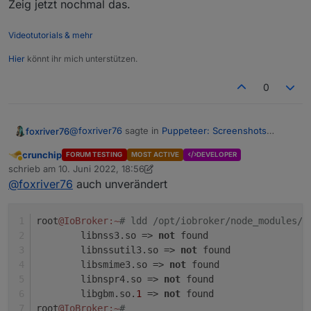
Zeig jetzt nochmal das.
Videotutorials & mehr
Hier
könnt ihr mich unterstützen.
0
@
foxriver76
sagte in
Puppeteer: Screenshots
foxriver76
PhantomJS Alternative
:
crunchip
FORUM TESTING
MOST ACTIVE
DEVELOPER
Abwesend
@
crunchip
ldd
schrieb am
10. Juni 2022, 18:56
zuletzt editiert von crunchip
6. Okt. 2022, 20:58
/opt/iobroker/node_modules/puppeteer
@
foxriver76
auch unverändert
Zeig jetzt nochmal das.
/.local-chromium/linux-
982053/chrome-linux/chrome | grep
root
@IoBroker
:~
# ldd /opt/iobroker/node_modules/p
not
        libnss3.so => 
not
 found
        libnssutil3.so => 
not
 found
        libsmime3.so => 
not
 found
        libnspr4.so => 
not
 found
        libgbm.so.
1
 => 
not
 found
root
@IoBroker
:~
#