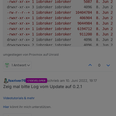
-rwxr-xr-x+ 1 iobroker iobroker      5087  8. Jun 21
-rw-r--r--+ 1 iobroker iobroker  10404784  8. Jun 21
-rwxr-xr-x+ 1 iobroker iobroker    406904  8. Jun 21
-rwxr-xr-x+ 1 iobroker iobroker   9044984  8. Jun 21
-rwxr-xr-x+ 1 iobroker iobroker   6194712  8. Jun 21
-rwxr-xr-x+ 1 iobroker iobroker    911200  8. Jun 21
drwxr-xr-x+ 2 iobroker iobroker      4096  8. Jun 21:
-rwxr-xr-x+ 1 iobroker iobroker   4477352  8. Jun 21
umgestiegen von Proxmox auf Unraid
-rwxr-xr-x+ 1 iobroker iobroker      9880  8. Jun 21
-rwxr-xr-x+ 1 iobroker iobroker   3933576  8. Jun 21
1 Antwort
0
-rw-r--r--+ 1 iobroker iobroker      2531  8. Jun 21
-rw-r--r--+ 1 iobroker iobroker   7988530  8. Jun 21
foxriver76
schrieb am
10. Juni 2022, 19:17
DEVELOPER
zuletzt editiert von
Offline
Zeig mal bitte Log vom Update auf 0.2.1
-rw-r--r--+ 1 iobroker iobroker    731008  8. Jun 21
-rw-r--r--+ 1 iobroker iobroker       107  8. Jun 21
Videotutorials & mehr
-rwxr-xr-x+ 1 iobroker iobroker     37394  8. Jun 21
-rwxr-xr-x+ 1 iobroker iobroker     33273  8. Jun 21
Hier
könnt ihr mich unterstützen.