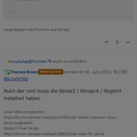
umgestiegen von Proxmox auf Unraid
0
@
foxriver76
auch unverändert
crunchip
Thomas Braun
schrieb am
10. Juni 2022, 19:02
MOST ACTIVE
root@IoBroker:~# ldd /opt/iobroker/node_modu
zuletzt editiert von Thomas Braun
6. O
Online
@
crunchip
        libnss3.so => not found

        libnssutil3.so => not found

Auch der root muss die libnss3 / libnspr4 / libgbm1
        libsmime3.so => not found

        libnspr4.so => not found

installiert haben.
        libgbm.so.1 => not found

root@IoBroker:~#

Linux-Werkzeugkasten:
https://forum.iobroker.net/topic/42952/der-kleine-iobroker-linux-
werkzeugkasten
NodeJS Fixer Skript:
https://forum.iobroker.net/topic/68035/iob-node-fix-skript