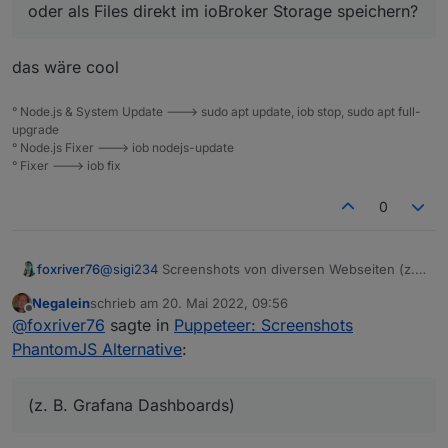
oder als Files direkt im ioBroker Storage speichern?
das wäre cool
° Node.js & System Update ---> sudo apt update, iob stop, sudo apt full-
upgrade
° Node.js Fixer ---> iob nodejs-update
° Fixer ---> iob fix
0
foxriver76
@
sigi234
Screenshots von diversen Webseiten (z.
B. Grafana Dashboards) erstellen,
Negalein
schrieb am
20. Mai 2022, 09:56
Hauptanwendungsfall ist für viele wohl sich
zuletzt editiert von
Offline
@
foxriver76
sagte in
Puppeteer: Screenshots
Visualisierungen in Form von Bildern via
Mail/Telegram o.ä. zu senden.
PhantomJS Alternative
:
(z. B. Grafana Dashboards)