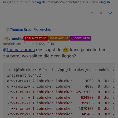
iob_diag: curl -sLf -o
diag.sh
https://iobroker.net/diag.sh && bash
diag.sh
0
@
crunchip
Thomas Braun
crunchip
FORUM TESTING
MOST ACTIVE
DEVELOPER
Auch der root muss die libnss3 / libnspr4 /
Abwesend
schrieb am
10. Juni 2022, 19:14
libgbm1 installiert haben.
zuletzt editiert von
@
thomas-braun
des sagst du
kann ja nix herbei
zaubern, wo sollten die denn liegen?
root@IoBroker:~# ls -la /opt/iobroker/node_modules/pu
insgesamt 364472

drwxrwxrwx+ 7 iobroker iobroker      4096  8. Jun 21:
-rwxr-xr-x+ 1 iobroker iobroker 325132000  8. Jun 21
-rw-r--r--+ 1 iobroker iobroker    634900  8. Jun 21
-rw-r--r--+ 1 iobroker iobroker    955808  8. Jun 21
-rwxr-xr-x+ 1 iobroker iobroker   1870168  8. Jun 21
-rwxr-xr-x+ 1 iobroker iobroker    349488  8. Jun 21