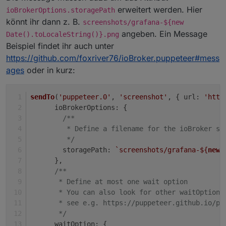
erweitert werden. Hier
ioBrokerOptions.storagePath
könnt ihr dann z. B.
screenshots/grafana-${new
angeben. Ein Message
Date().toLocaleString()}.png
Beispiel findet ihr auch unter
https://github.com/foxriver76/ioBroker.puppeteer#mess
ages
oder in kurz:
sendTo
(
'puppeteer.0'
, 
'screenshot'
, { 
url
: 
'http
ioBrokerOptions
: {
/**
         * Define a filename for the ioBroker st
         */
storagePath
: 
`screenshots/grafana-
${
new
      },
/**
       * Define at most one wait option
       * You can also look for other waitOptions
       * see e.g. https://puppeteer.github.io/pu
       */
waitOption
: {