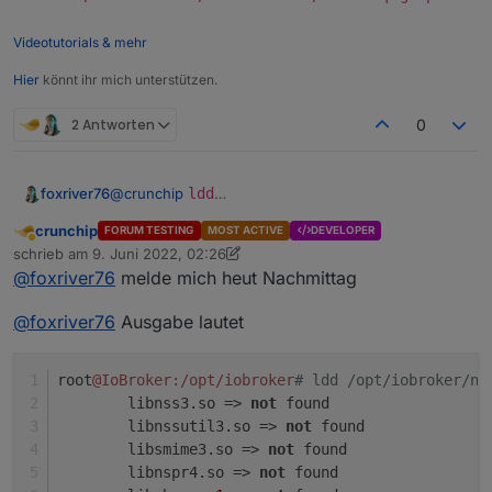
edit
Videotutorials & mehr
nicht so tragisch, muss morgen früh wieder raus, ich
mach für heute Feierabend
Hier
könnt ihr mich unterstützen.
2 Antworten
0
foxriver76
@
crunchip
ldd
/opt/iobroker/node_modules/puppeteer/.lo
crunchip
FORUM TESTING
MOST ACTIVE
DEVELOPER
cal-chromium/linux-982053/chrome-
Abwesend
schrieb am
9. Juni 2022, 02:26
linux/chrome | grep not
zuletzt editiert von crunchip
6. Sept. 2022, 16:55
@
foxriver76
melde mich heut Nachmittag
@
foxriver76
Ausgabe lautet
root
@IoBroker
:/opt/iobroker
# ldd /opt/iobroker/no
        libnss3.so => 
not
 found
        libnssutil3.so => 
not
 found
        libsmime3.so => 
not
 found
        libnspr4.so => 
not
 found