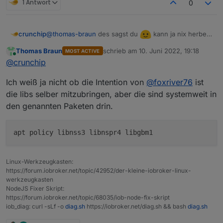
1 Antwort
0
@
thomas-braun
des sagst du
kann ja nix herbei
crunchip
zaubern, wo sollten die denn liegen?
Thomas Braun
schrieb am
10. Juni 2022, 19:18
MOST ACTIVE
root@IoBroker:~# ls -la /opt/iobroker/node_m
zuletzt editiert von
Online
@
crunchip
insgesamt 364472

drwxrwxrwx+ 7 iobroker iobroker      4096  8.
Ich weiß ja nicht ob die Intention von
@
foxriver76
ist
drwxrwxrwx+ 3 iobroker iobroker      4096  8.
-rwxr-xr-x+ 1 iobroker iobroker 325132000  8.
die libs selber mitzubringen, aber die sind systemweit in
-rw-r--r--+ 1 iobroker iobroker    634900  8
den genannten Paketen drin.
-rw-r--r--+ 1 iobroker iobroker    955808  8
-rwxr-xr-x+ 1 iobroker iobroker   1870168  8
-rwxr-xr-x+ 1 iobroker iobroker    349488  8.
-rwxr-xr-x+ 1 iobroker iobroker      5087  8.
drwxr-xr-x+ 3 iobroker iobroker      4096  8.
-rw-r--r--+ 1 iobroker iobroker  10404784  8.
Linux-Werkzeugkasten:
-rwxr-xr-x+ 1 iobroker iobroker    406904  8.
https://forum.iobroker.net/topic/42952/der-kleine-iobroker-linux-
-rwxr-xr-x+ 1 iobroker iobroker   9044984  8.
werkzeugkasten
-rwxr-xr-x+ 1 iobroker iobroker   6194712  8
NodeJS Fixer Skript:
-rwxr-xr-x+ 1 iobroker iobroker    911200  8.
https://forum.iobroker.net/topic/68035/iob-node-fix-skript
drwxr-xr-x+ 2 iobroker iobroker      4096  8.
iob_diag: curl -sLf -o
diag.sh
https://iobroker.net/diag.sh && bash
diag.sh
drwxrwxrwx+ 2 iobroker iobroker      4096  8.