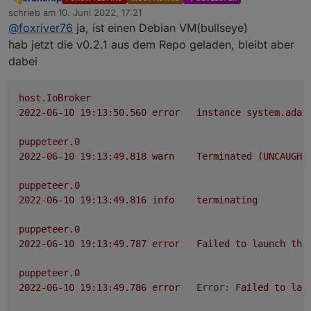
Abwesend
schrieb am
10. Juni 2022, 17:21
zuletzt editiert von
@
foxriver76
ja, ist einen Debian VM(bullseye)
hab jetzt die v0.2.1 aus dem Repo geladen, bleibt aber
dabei
host.IoBroker
2022-06-10 19:13:50.560	
error
instance
system.adap
puppeteer.0
2022-06-10 19:13:49.818	
warn
Terminated
(UNCAUGHT
puppeteer.0
2022-06-10 19:13:49.816	
info
terminating
puppeteer.0
2022-06-10 19:13:49.787	
error
Failed
to
launch
the
puppeteer.0
2022-06-10 19:13:49.786	
error
Error:
Failed
to
lau