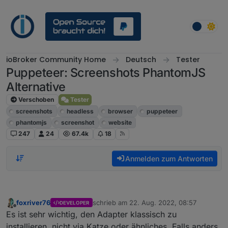
Weiter zum Inhalt
ioBroker Community Home
Deutsch
Tester
Puppeteer: Screenshots PhantomJS
Alternative
Verschoben
Tester
screenshots
headless
browser
puppeteer
phantomjs
screenshot
website
247
24
67.4k
18
Anmelden zum Antworten
foxriver76
schrieb am
22. Aug. 2022, 08:57
DEVELOPER
zuletzt editiert von
Offline
Es ist sehr wichtig, den Adapter klassisch zu
installieren, nicht via Katze oder ähnliches. Falls anders