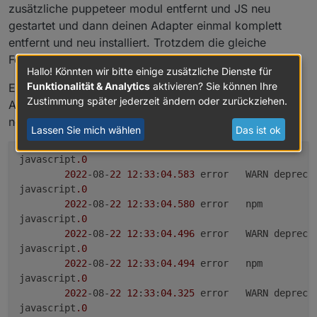
zusätzliche puppeteer modul entfernt und JS neu
├── iobroker.web@5.2.4

├── iobroker.ws@2.1.3

gestartet und dann deinen Adapter einmal komplett
├── iobroker.yr@5.3.0

entfernt und neu installiert. Trotzdem die gleiche
├── iobroker.zigbee@1.7.6

Fehlermeldung wie oben gepostet.
Hallo! Könnten wir bitte einige zusätzliche Dienste für
Funktionalität & Analytics
aktivieren? Sie können Ihre
Edit: Was mir noch aufgefallen ist: Wenn ich im JS
Zustimmung später jederzeit ändern oder zurückziehen.
Adapter wieder puppeteer reinnehme und den Adapter
neu starte, erscheint im Log folgendes:
Lassen Sie mich wählen
Das ist ok
javascript
.0
2022
-08-
22
12
:
33
:
04.583
	error	WARN deprec
javascript
.0
2022
-08-
22
12
:
33
:
04.580
	error	npm

javascript
.0
2022
-08-
22
12
:
33
:
04.496
	error	WARN deprec
javascript
.0
2022
-08-
22
12
:
33
:
04.494
	error	npm

javascript
.0
2022
-08-
22
12
:
33
:
04.325
	error	WARN depr
javascript
.0