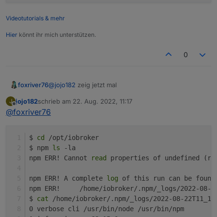
javascript.0

	2022-08-22 12:33:04.496	error	WARN deprecat
Videotutorials & mehr
javascript.0

	2022-08-22 12:33:04.494	error	npm

Hier
könnt ihr mich unterstützen.
javascript.0

	2022-08-22 12:33:04.325	error	WARN depreca
0
javascript.0

	2022-08-22 12:33:04.322	error	npm

javascript.0

	2022-08-22 12:33:04.069	error	WARN deprec
@
jojo182
zeig jetzt mal
foxriver76
javascript.0

jojo182
schrieb am
22. Aug. 2022, 11:17
J
	2022-08-22 12:33:04.067	error	npm

cd /opt/iobroker

zuletzt editiert von
Offline
@
foxriver76
javascript.0

$ 
cd
 /opt/iobroker
$ npm 
ls
 -la
npm ERR! Cannot 
read
 properties of undefined (re
npm ERR! A complete 
log
 of this run can be found
npm ERR!     /home/iobroker/.npm/_logs/2022-08-2
$ 
cat
 /home/iobroker/.npm/_logs/2022-08-22T11_13
0 verbose cli /usr/bin/node /usr/bin/npm