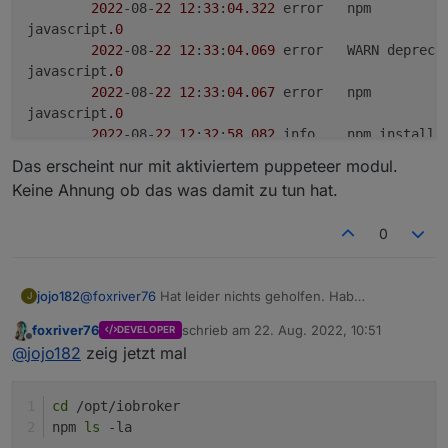
2022
-08-
22
12
:
33
:
04.322
	error	npm

javascript
.0
2022
-08-
22
12
:
33
:
04.069
	error	WARN depre
javascript
.0
2022
-08-
22
12
:
33
:
04.067
	error	npm

javascript
.0
2022
-08-
22
12
:
32
:
58.082
Das erscheint nur mit aktiviertem puppeteer modul.
Keine Ahnung ob das was damit zu tun hat.
0
@
foxriver76
Hat leider nichts geholfen. Hab
jojo182
J
puppeteer@16.2.0 deinstalliert, Im JS Adapter das
foxriver76
schrieb am
22. Aug. 2022, 10:51
DEVELOPER
zusätzliche puppeteer modul entfernt und JS neu
Edit: Was mir noch aufgefallen ist: Wenn ich im JS
zuletzt editiert von
Offline
@
jojo182
zeig jetzt mal
gestartet und dann deinen Adapter einmal komplett
Adapter wieder puppeteer reinnehme und den Adapter
entfernt und neu installiert. Trotzdem die gleiche
neu starte, erscheint im Log folgendes:
javascript.0

Fehlermeldung wie oben gepostet.
	2022-08-22 12:33:04.583	error	WARN depreca
cd
 /opt/iobroker
Das erscheint nur mit aktiviertem puppeteer modul.
javascript.0

npm 
ls
 -la
Keine Ahnung ob das was damit zu tun hat.
	2022-08-22 12:33:04.580	error	npm
