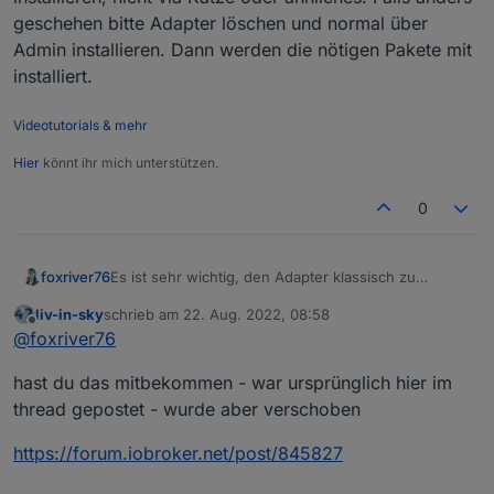
geschehen bitte Adapter löschen und normal über
Admin installieren. Dann werden die nötigen Pakete mit
installiert.
Videotutorials & mehr
Hier
könnt ihr mich unterstützen.
0
foxriver76
Es ist sehr wichtig, den Adapter klassisch zu
installieren, nicht via Katze oder ähnliches. Falls
liv-in-sky
schrieb am
22. Aug. 2022, 08:58
anders geschehen bitte Adapter löschen und
zuletzt editiert von
Offline
@
foxriver76
normal über Admin installieren. Dann werden die
nötigen Pakete mit installiert.
hast du das mitbekommen - war ursprünglich hier im
thread gepostet - wurde aber verschoben
https://forum.iobroker.net/post/845827