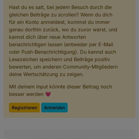
│ │   └── 
@types
/
node
@18
.6
.3
 deduped
Hast du es satt, bei jedem Besuch durch die
│ ├─┬ 
@iobroker
/
socket
-
classes
@0
.5
.2
gleichen Beiträge zu scrollen? Wenn du dich
│ │ ├── axios
@0
.27
.2
 deduped
für ein Konto anmeldest, kommst du immer
│ │ ├── cookie
-
parser
@1
.4
.6
 deduped
│ │ └── passport
@0
.6
.0
 deduped
genau dorthin zurück, wo du zuvor warst, und
│ ├─┬ 
@iobroker
/
ws
-
server
@2
.1
.0
kannst dich über neue Antworten
│ │ └── ws
@8
.8
.1
 deduped
benachrichtigen lassen (entweder per E-Mail
│ ├─┬ axios
@0
.27
.2
oder Push-Benachrichtigung). Du kannst auch
│ │ ├── follow
-
redirects
@1
.14
.9
Lesezeichen speichern und Beiträge positiv
│ │ └─┬ form
-
data
@4
.0
.0
bewerten, um anderen Community-Mitgliedern
│ │   ├── asynckit
@0
.4
.0
 deduped
deine Wertschätzung zu zeigen.
│ │   ├── combined
-
stream
@1
.0
.8
 deduped
│ │   └── mime
-
types
@2
.1
.30
 deduped
Mit deinem Input könnte dieser Beitrag noch
│ ├─┬ body
-
parser
@1
.20
.0
besser werden 💗
│ │ ├── bytes
@3
.1
.2
│ │ ├── content
-
type
@1
.0
.4
│ │ ├─┬ debug
@2
.6
.9
Registrieren
Anmelden
│ │ │ └── ms
@2
.0
.0
│ │ ├── depd
@2
.0
.0
│ │ ├── destroy
@1
.2
.0
│ │ ├─┬ http
-
errors
@2
.0
.0
│ │ │ ├── depd
@2
.0
.0
 deduped