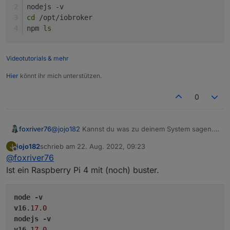
mir im Log nichts an, deshalb hatte ich gehofft ich
nodejs -v
bekomm es mit dem puppeteer Adapter wieder ans
cd
 /opt/iobroker
laufen.
npm 
ls
Videotutorials & mehr
Hier
könnt ihr mich unterstützen.
0
@
jojo182
Kannst du was zu deinem System sagen.
foxriver76
Zeige mal alle Ausgaben:
jojo182
schrieb am
22. Aug. 2022, 09:23
J
node -v

zuletzt editiert von
Offline
@
foxriver76
nodejs -v

cd /opt/iobroker

Ist ein Raspberry Pi 4 mit (noch) buster.
node
-v
v16
.17
.0
nodejs
-v
v16
.17
.0