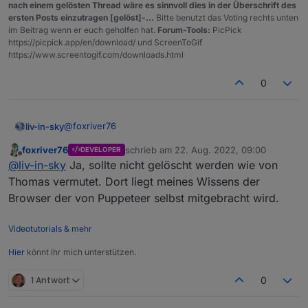
nach einem gelösten Thread wäre es sinnvoll dies in der Überschrift des
ersten Posts einzutragen [gelöst]-...
Bitte benutzt das Voting rechts unten
im Beitrag wenn er euch geholfen hat.
Forum-Tools:
PicPick
https://picpick.app/en/download/ und ScreenToGif
https://www.screentogif.com/downloads.html
0
@
foxriver76
liv-in-sky
foxriver76
schrieb am
22. Aug. 2022, 09:00
DEVELOPER
hast du das mitbekommen - war ursprünglich hier im
zuletzt editiert von
Offline
@
liv-in-sky
Ja, sollte nicht gelöscht werden wie von
thread gepostet - wurde aber verschoben
https://forum.iobroker.net/post/845827
Thomas vermutet. Dort liegt meines Wissens der
Browser der von Puppeteer selbst mitgebracht wird.
Videotutorials & mehr
Hier
könnt ihr mich unterstützen.
1 Antwort
0