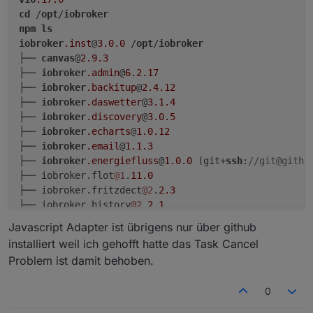
cd
 /
opt
/
iobroker
npm
ls
iobroker
.inst
@
3.0
.0
 /
opt
/
iobroker
├── 
canvas
@
2.9
.3
├── 
iobroker
.admin
@
6.2
.17
├── 
iobroker
.backitup
@
2.4
.12
├── 
iobroker
.daswetter
@
3.1
.4
├── 
iobroker
.discovery
@
3.0
.5
├── 
iobroker
.echarts
@
1.0
.12
├── 
iobroker
.email
@
1.1
.3
├── 
iobroker
.energiefluss
@
1.0
.0
 (git+
ssh
:
//git@githu
├── iobroker.flot
@1
.
11.0
├── iobroker.fritzdect
@2
.
2.3
├── iobroker.history
@2
.
2.1
├── iobroker.homeconnect
@1
.
0.1
Javascript Adapter ist übrigens nur über github
├── iobroker.husq-automower
@1
.
1.2
 (git+
ssh
:
//git@git
installiert weil ich gehofft hatte das Task Cancel
├── iobroker.info
@1
.
9.19
Problem ist damit behoben.
├── iobroker.jarvis
@3
.
0.13
├── iobroker.javascript
@6
.
0.1
 (git+
ssh
:
//git@github.
0
├── iobroker.js-controller
@4
.
0.23
├── iobroker.knx
@1
.
0.45