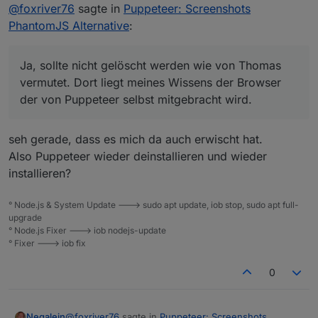
Offline
@
foxriver76
sagte in
Puppeteer: Screenshots
PhantomJS Alternative
:
Ja, sollte nicht gelöscht werden wie von Thomas
vermutet. Dort liegt meines Wissens der Browser
der von Puppeteer selbst mitgebracht wird.
seh gerade, dass es mich da auch erwischt hat.
Also Puppeteer wieder deinstallieren und wieder
installieren?
° Node.js & System Update ---> sudo apt update, iob stop, sudo apt full-
upgrade
° Node.js Fixer ---> iob nodejs-update
° Fixer ---> iob fix
0
@
foxriver76
sagte in
Puppeteer: Screenshots
Negalein