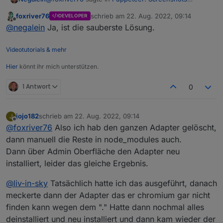
PhantomJS Alternative
:
foxriver76
schrieb am
22. Aug. 2022, 09:14
DEVELOPER
zuletzt editiert von
Offline
Ja, sollte nicht gelöscht werden wie von
@
negalein
Ja, ist die sauberste Lösung.
Thomas vermutet. Dort liegt meines Wissens der
seh gerade, dass es mich da auch erwischt hat.
Browser der von Puppeteer selbst mitgebracht
Videotutorials & mehr
Also Puppeteer wieder deinstallieren und wieder
wird.
installieren?
Hier
könnt ihr mich unterstützen.
1 Antwort
0
jojo182
schrieb am
22. Aug. 2022, 09:14
J
zuletzt editiert von
Offline
@
foxriver76
Also ich hab den ganzen Adapter gelöscht,
dann manuell die Reste in node_modules auch.
Dann über Admin Oberfläche den Adapter neu
installiert, leider das gleiche Ergebnis.
@
liv-in-sky
Tatsächlich hatte ich das ausgeführt, danach
meckerte dann der Adapter das er chromium gar nicht
finden kann wegen dem "." Hatte dann nochmal alles
deinstalliert und neu installiert und dann kam wieder der