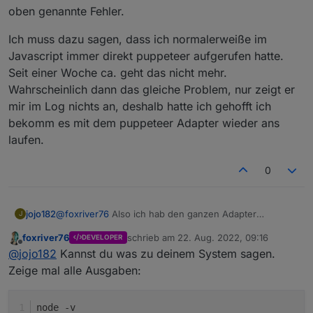
oben genannte Fehler.
Ich muss dazu sagen, dass ich normalerweiße im
Javascript immer direkt puppeteer aufgerufen hatte.
Seit einer Woche ca. geht das nicht mehr.
Wahrscheinlich dann das gleiche Problem, nur zeigt er
mir im Log nichts an, deshalb hatte ich gehofft ich
bekomm es mit dem puppeteer Adapter wieder ans
laufen.
0
@
foxriver76
Also ich hab den ganzen Adapter
jojo182
J
gelöscht, dann manuell die Reste in node_modules
foxriver76
schrieb am
22. Aug. 2022, 09:16
DEVELOPER
auch.
@
liv-in-sky
Tatsächlich hatte ich das ausgeführt,
zuletzt editiert von
Offline
@
jojo182
Kannst du was zu deinem System sagen.
Dann über Admin Oberfläche den Adapter neu
danach meckerte dann der Adapter das er chromium
installiert, leider das gleiche Ergebnis.
gar nicht finden kann wegen dem "." Hatte dann
Ich muss dazu sagen, dass ich normalerweiße im
Zeige mal alle Ausgaben:
nochmal alles deinstalliert und neu installiert und dann
Javascript immer direkt puppeteer aufgerufen hatte.
kam wieder der oben genannte Fehler.
Seit einer Woche ca. geht das nicht mehr.
node -v
Wahrscheinlich dann das gleiche Problem, nur zeigt er