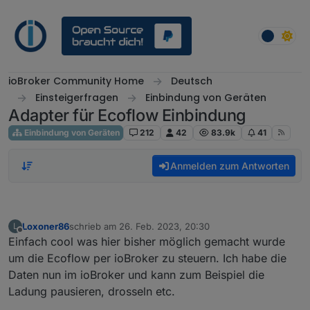
Weiter zum Inhalt
ioBroker Community Home
Deutsch
Einsteigerfragen
Einbindung von Geräten
Adapter für Ecoflow Einbindung
Einbindung von Geräten
212
42
83.9k
41
Anmelden zum Antworten
Loxoner86
schrieb am
26. Feb. 2023, 20:30
L
zuletzt editiert von
Offline
Einfach cool was hier bisher möglich gemacht wurde
um die Ecoflow per ioBroker zu steuern. Ich habe die
Daten nun im ioBroker und kann zum Beispiel die
Ladung pausieren, drosseln etc.