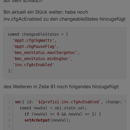
auf dem schlauch
Bin aktuell ein Stück weiter; habe noch
inv.cfgAcEnabled zu den changeableStates hinzugefügt
const
 changeableStates = [

'mppt.cfgChgWatts'
,

'mppt.chgPauseFlag'
,

'bms_emsStatus.maxChargeSoc'
,

'bms_emsStatus.minDsgSoc'
,

'inv.cfgAcEnabled'
des Weiteren in Zeile 81 noch folgendes hinzugefügt:
on
({ 
id
: 
`
${prefix}
.inv.cfgAcEnabled`
, 
change
: 
'n
const
 newVal = obj.
state
.
val
;
if
 (newVal >= 
0
 && newVal <= 
1
) {
setAcOutput
(newVal);