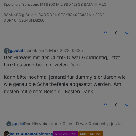
Speicher: Transcend MTS800 M.2 SSD 128GB SATA III, MLC
RAM: 40Gig Crucial 8GB DDR4 CT2K8G4SFS824A + 32GB
DDR4CT32G4SFD8266
0
g.polat
schrieb am
1. März 2023, 09:35
G
zuletzt editiert von
Offline
Der Hinweis mit der Client-ID war Goldrichtig, jetzt
funzt es auch bei mir, vielen Dank.
Kann bitte nochmal jemand für dummy's erklären wie
wie genau die Schaltbefehle abgesetzt werden. Am
besten mit einem Beispiel. Besten Dank.
0
Der Hinweis mit der Client-ID war Goldrichtig, jetzt
g.polat
G
funzt es auch bei mir, vielen Dank.
haus-automatisierung
DEVELOPER
MOST ACTIVE
Kann bitte nochmal jemand für dummy's erklären wie