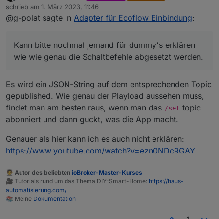
Offline
schrieb am
1. März 2023, 11:46
wie genau die Schaltbefehle abgesetzt werden. Am
zuletzt editiert von
@g-polat sagte in
Adapter für Ecoflow Einbindung
:
besten mit einem Beispiel. Besten Dank.
Kann bitte nochmal jemand für dummy's erklären
wie wie genau die Schaltbefehle abgesetzt werden.
Es wird ein JSON-String auf dem entsprechenden Topic
gepublished. Wie genau der Playload aussehen muss,
findet man am besten raus, wenn man das
topic
/set
abonniert und dann guckt, was die App macht.
Genauer als hier kann ich es auch nicht erklären:
https://www.youtube.com/watch?v=ezn0NDc9GAY
🧑‍🎓 Autor des beliebten
ioBroker-Master-Kurses
🎥 Tutorials rund um das Thema DIY-Smart-Home:
https://haus-
automatisierung.com/
📚 Meine
Dokumentation
1