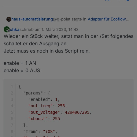
@g-polat sagte in
Adapter für Ecoflow
haus-automatisierung
Einbindung
:
chka
schrieb am
1. März 2023, 14:43
C
zuletzt editiert von
Offline
Wieder ein Stück weiter, setzt man in der /Set folgendes
Kann bitte nochmal jemand für
dummy's erklären wie wie genau
schaltet er den Ausgang an.
Es wird ein JSON-String auf dem
die Schaltbefehle abgesetzt
Jetzt muss es noch in das Script rein.
entsprechenden Topic gepublished. Wie
werden.
genau der Playload aussehen muss,
Genauer als hier kann ich es auch nicht
enable = 1 AN
findet man am besten raus, wenn man
erklären:
das
/set
topic abonniert und dann
https://www.youtube.com/watch?
enable = 0 AUS
guckt, was die App macht.
v=ezn0NDc9GAY
{
  "params": {
    "enabled": 
1
,
"out_freq"
: 
255
,
"out_voltage"
: 
4294967295
,
"xboost"
: 
255
  },
  "
from
": 
"iOS"
,