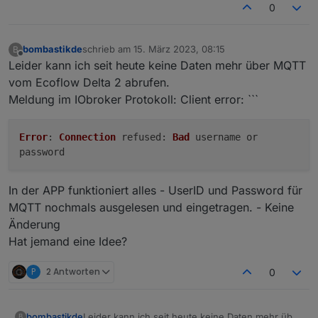
0
bombastikde
schrieb am
15. März 2023, 08:15
B
zuletzt editiert von
Offline
Leider kann ich seit heute keine Daten mehr über MQTT
vom Ecoflow Delta 2 abrufen.
Meldung im IObroker Protokoll: Client error: ```
Error
:
Connection
refused
:
Bad
username or
password
In der APP funktioniert alles - UserID und Password für
MQTT nochmals ausgelesen und eingetragen. - Keine
Änderung
Hat jemand eine Idee?
P
2 Antworten
0
Leider kann ich seit heute keine Daten mehr über
bombastikde
B