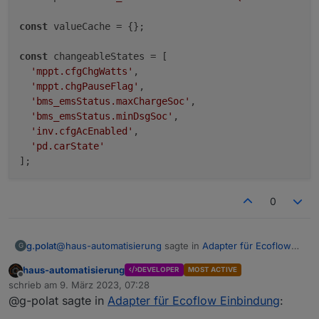
const
 valueCache = {};

const
 changeableStates = [

'mppt.cfgChgWatts'
,

'mppt.chgPauseFlag'
,

'bms_emsStatus.maxChargeSoc'
,

'bms_emsStatus.minDsgSoc'
,

'inv.cfgAcEnabled'
,

'pd.carState'
0
@
haus-automatisierung
sagte in
Adapter für Ecoflow
g.polat
G
Einbindung
:
haus-automatisierung
DEVELOPER
MOST ACTIVE
Offline
@g-polat sagte in
Adapter für Ecoflow
schrieb am
9. März 2023, 07:28
zuletzt editiert von
Einbindung
:
@g-polat sagte in
Adapter für Ecoflow Einbindung
:
Vielen Dank, jetzt habe ich es hinbekommen, einziges