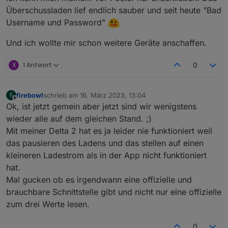
Überschussladen lief endlich sauber und seit heute "Bad
Username und Password"
Und ich wollte mir schon weitere Geräte anschaffen.
X
1 Antwort
0
firebowl
schrieb am
16. März 2023, 13:04
F
zuletzt editiert von
Offline
Ok, ist jetzt gemein aber jetzt sind wir wenigstens
wieder alle auf dem gleichen Stand. ;)
Mit meiner Delta 2 hat es ja leider nie funktioniert weil
das pausieren des Ladens und das stellen auf einen
kleineren Ladestrom als in der App nicht funktioniert
hat.
Mal gucken ob es irgendwann eine offizielle und
brauchbare Schnittstelle gibt und nicht nur eine offizielle
zum drei Werte lesen.
0