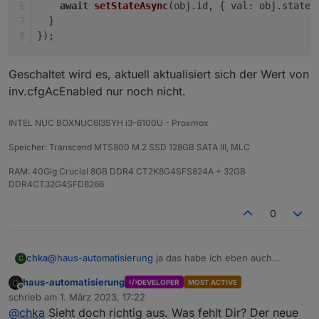
await
setStateAsync
(obj.
id
, { 
val
: obj.
state
.
  }
});
Geschaltet wird es, aktuell aktualisiert sich der Wert von
inv.cfgAcEnabled nur noch nicht.
INTEL NUC BOXNUC6I3SYH i3-6100U - Proxmox
Speicher: Transcend MTS800 M.2 SSD 128GB SATA III, MLC
RAM: 40Gig Crucial 8GB DDR4 CT2K8G4SFS824A + 32GB
DDR4CT32G4SFD8266
0
@
haus-automatisierung
ja das habe ich eben auch
chka
C
gesehen. Es wird im script nie genutzt, oder stehe ich
haus-automatisierung
DEVELOPER
MOST ACTIVE
auf dem schlauch
Bin aktuell ein Stück weiter; habe noch inv.cfgAcEnabled
Offline
schrieb am
1. März 2023, 17:22
zu den changeableStates hinzugefügt
zuletzt editiert von
@
chka
Sieht doch richtig aus. Was fehlt Dir? Der neue
const changeableStates = [
