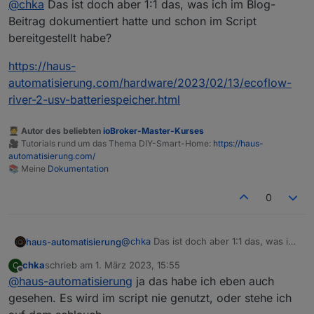
@
chka
Das ist doch aber 1:1 das, was ich im Blog-
{

  "params": {

Beitrag dokumentiert hatte und schon im Script
    "enabled": 1,

bereitgestellt habe?
    "out_freq": 255,

    "out_voltage": 4294967295,

https://haus-
    "xboost": 255

automatisierung.com/hardware/2023/02/13/ecoflow-
  },

river-2-usv-batteriespeicher.html
  "from": "iOS",

  "lang": "de-de",

  "id": "232050124",

🧑‍🎓 Autor des beliebten
ioBroker-Master-Kurses
  "moduleSn": "R6XXXXX",

🎥 Tutorials rund um das Thema DIY-Smart-Home:
https://haus-
  "moduleType": 5,

automatisierung.com/
  "operateType": "acOutCfg",

📚 Meine
Dokumentation
  "version": "1.0"

0
@
chka
Das ist doch aber 1:1 das, was ich
haus-automatisierung
im Blog-Beitrag dokumentiert hatte und
chka
schrieb am
1. März 2023, 15:55
C
schon im Script bereitgestellt habe?
https://haus-
zuletzt editiert von
Offline
@
haus-automatisierung
ja das habe ich eben auch
automatisierung.com/hardware/2023/02
/13/ecoflow-river-2-usv-
gesehen. Es wird im script nie genutzt, oder stehe ich
batteriespeicher.html