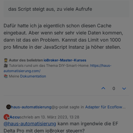
Problem noch, das Script steigt aus, zu viele Aufrufe :-(
Kann bitte nochmal jemand für dummy's
08:06:14.076	error	javascript.0 (9315) Script
das Script steigt aus, zu viele Aufrufe
erklären wie wie genau die Schaltbefehle
abgesetzt werden.
Cron greift irgendwie nicht :
Dafür hatte ich ja eigentlich schon diesen Cache
'*/1 * * * *'

eingebaut. Aber wenn sehr sehr viele Daten kommen,
Es wird ein JSON-String auf dem entsprechenden
const mqttInstance = 'mqtt.0';

Topic gepublished. Wie genau der Playload
dann ist das ein Problem. Kannst das Limit von 1000
const serialNumber = 'R33XXXXXXXXXX';

aussehen muss, findet man am besten raus, wenn
pro Minute in der JavaScript Instanz ja höher stellen.
const userId = '15XXXXXXXXXXXXXXXXXX';

man das
/set
topic abonniert und dann guckt,
was die App macht.
const prefix = '0_userdata.0.EcoFlow.MQTT-Clie
🧑‍🎓 Autor des beliebten
ioBroker-Master-Kurses
🎥 Tutorials rund um das Thema DIY-Smart-Home:
https://haus-
Genauer als hier kann ich es auch nicht erklären:
const valueCache = {};

automatisierung.com/
https://www.youtube.com/watch?
📚 Meine
Dokumentation
v=ezn0NDc9GAY
const changeableStates = [

  'mppt.cfgChgWatts',

0
  'mppt.chgPauseFlag',

  'bms_emsStatus.maxChargeSoc',

  'bms_emsStatus.minDsgSoc',

@g-polat sagte in
Adapter für Ecoflow
haus-automatisierung
  'inv.cfgAcEnabled',

Einbindung
:
  'pd.carState'  

Accu
schrieb am
13. März 2023, 13:28
A
zuletzt editiert von
Offline
@
haus-automatisierung
das Script steigt aus, zu viele
kann man irgendwie die EF
Aufrufe
Delta Pro mit dem ioBroker steuern?