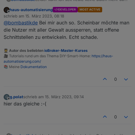
MQTT vom Ecoflow Delta 2 abrufen.
haus-automatisierung
DEVELOPER
MOST ACTIVE
Meldung im IObroker Protokoll: Client error: ```
Offline
schrieb am
15. März 2023, 08:18
zuletzt editiert von
In der APP funktioniert alles - UserID und
@
bombastikde
Bei mir auch so. Scheinbar möchte man
Password für MQTT nochmals ausgelesen und
die Nutzer mit aller Gewalt aussperren, statt offene
eingetragen. - Keine Änderung
Schnittstellen zu entwickeln. Echt schade.
Hat jemand eine Idee?
🧑‍🎓 Autor des beliebten
ioBroker-Master-Kurses
🎥 Tutorials rund um das Thema DIY-Smart-Home:
https://haus-
automatisierung.com/
📚 Meine
Dokumentation
0
g.polat
schrieb am
15. März 2023, 09:14
G
zuletzt editiert von
Offline
hier das gleiche :-(
0