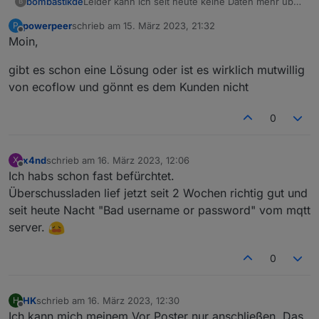
Leider kann ich seit heute keine Daten mehr über
bombastikde
B
MQTT vom Ecoflow Delta 2 abrufen.
powerpeer
schrieb am
15. März 2023, 21:32
P
Meldung im IObroker Protokoll: Client error: ```
zuletzt editiert von
Offline
Moin,
In der APP funktioniert alles - UserID und
Password für MQTT nochmals ausgelesen und
gibt es schon eine Lösung oder ist es wirklich mutwillig
eingetragen. - Keine Änderung
von ecoflow und gönnt es dem Kunden nicht
Hat jemand eine Idee?
0
x4nd
schrieb am
16. März 2023, 12:06
X
zuletzt editiert von
Offline
Ich habs schon fast befürchtet.
Überschussladen lief jetzt seit 2 Wochen richtig gut und
seit heute Nacht "Bad username or password" vom mqtt
server.
0
HK
schrieb am
16. März 2023, 12:30
H
zuletzt editiert von
Offline
Ich kann mich meinem Vor Poster nur anschließen. Das