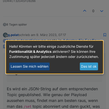
DDR4CT32G4SFD8266
0
8 Tagen später
g.polat
schrieb am
9. März 2023, 07:17
G
zuletzt editiert von
Offline
@
haus-automatisierung
sagte in
Adapter für Ecoflow
Einbindung
:
Hallo! Könnten wir bitte einige zusätzliche Dienste für
Funktionalität & Analytics
aktivieren? Sie können Ihre
Zustimmung später jederzeit ändern oder zurückziehen.
@g-polat sagte in
Adapter für Ecoflow Einbindung
:
Lassen Sie mich wählen
Das ist ok
Es wird ein JSON-String auf dem entsprechenden
Topic gepublished. Wie genau der Playload
aussehen muss, findet man am besten raus, wenn
man das
topic abonniert und dann guckt, was
/set