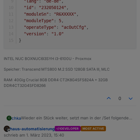
"lang"
: 
"de-de"
,
"id"
: 
"232050124"
,
"moduleSn"
: 
"R6XXXXX"
,
"moduleType"
: 
5
,
"operateType"
: 
"acOutCfg"
,
"version"
: 
"1.0"
}
INTEL NUC BOXNUC6I3SYH i3-6100U - Proxmox
Speicher: Transcend MTS800 M.2 SSD 128GB SATA III, MLC
RAM: 40Gig Crucial 8GB DDR4 CT2K8G4SFS824A + 32GB
DDR4CT32G4SFD8266
0
Wieder ein Stück weiter, setzt man in der /Set folgendes
chka
C
schaltet er den Ausgang an.
haus-automatisierung
DEVELOPER
MOST ACTIVE
Jetzt muss es noch in das Script rein.
enable = 1 AN
Offline
schrieb am
1. März 2023, 15:40
enable = 0 AUS
zuletzt editiert von