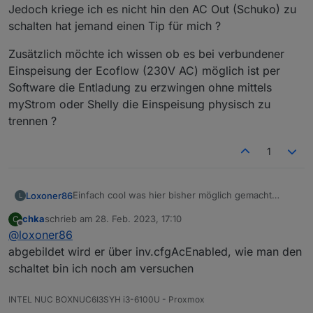
Jedoch kriege ich es nicht hin den AC Out (Schuko) zu
schalten hat jemand einen Tip für mich ?
Zusätzlich möchte ich wissen ob es bei verbundener
Einspeisung der Ecoflow (230V AC) möglich ist per
Software die Entladung zu erzwingen ohne mittels
myStrom oder Shelly die Einspeisung physisch zu
trennen ?
1
Einfach cool was hier bisher möglich gemacht
Loxoner86
L
wurde um die Ecoflow per ioBroker zu steuern. Ich
chka
schrieb am
28. Feb. 2023, 17:10
C
habe die Daten nun im ioBroker und kann zum
Jedoch kriege ich es nicht hin den AC Out
zuletzt editiert von
Offline
@
loxoner86
Beispiel die Ladung pausieren, drosseln etc.
(Schuko) zu schalten hat jemand einen Tip für mich
?
Zusätzlich möchte ich wissen ob es bei
abgebildet wird er über inv.cfgAcEnabled, wie man den
verbundener Einspeisung der Ecoflow (230V AC)
schaltet bin ich noch am versuchen
möglich ist per Software die Entladung zu
erzwingen ohne mittels myStrom oder Shelly die
INTEL NUC BOXNUC6I3SYH i3-6100U - Proxmox
Einspeisung physisch zu trennen ?