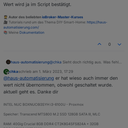
  'mppt.cfgChgWatts',

Wert wird ja im Script bestätigt.
des Weiteren in Zeile 81 noch folgendes hinzugefügt:
  'mppt.chgPauseFlag',

  'bms_emsStatus.maxChargeSoc',

🧑‍🎓 Autor des beliebten
ioBroker-Master-Kurses
on({ id: `${prefix}.inv.cfgAcEnabled`, change: '
  'bms_emsStatus.minDsgSoc',

🎥 Tutorials rund um das Thema DIY-Smart-Home:
https://haus-
  const newVal = obj.state.val;

  'inv.cfgAcEnabled'

automatisierung.com/
Geschaltet wird es, aktuell aktualisiert sich der Wert von
    if (newVal >= 0 && newVal <= 1) {

📚 Meine
Dokumentation
inv.cfgAcEnabled nur noch nicht.
    setAcOutput(newVal);

0
    await setStateAsync(obj.id, { val: obj.state
  }

haus-automatisierung
@
chka
Sieht doch richtig aus. Was fehlt
Dir? Der neue Wert wird ja im Script
chka
schrieb am
1. März 2023, 17:29
C
bestätigt.
zuletzt editiert von
Offline
@
haus-automatisierung
er hat wieso auch immer den
wert nicht übernommen, obwohl geschaltet wurde.
aktuell geht es. Danke dir
INTEL NUC BOXNUC6I3SYH i3-6100U - Proxmox
Speicher: Transcend MTS800 M.2 SSD 128GB SATA III, MLC
RAM: 40Gig Crucial 8GB DDR4 CT2K8G4SFS824A + 32GB