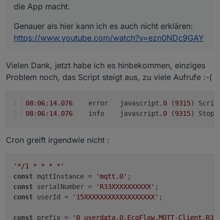
die App macht.
Genauer als hier kann ich es auch nicht erklären:
https://www.youtube.com/watch?v=ezn0NDc9GAY
Vielen Dank, jetzt habe ich es hinbekommen, einziges
Problem noch, das Script steigt aus, zu viele Aufrufe :-(
08
:
06
:
14.076
	error	javascript
.0
 (
9315
) Scrip
08
:
06
:
14.076
	info	javascript
.0
 (
9315
) Stop 
Cron greift irgendwie nicht :
'*/1 * * * *'
const
 mqttInstance = 
'mqtt.0'
const
 serialNumber = 
'R33XXXXXXXXXX'
const
 userId = 
'15XXXXXXXXXXXXXXXXXX'
;

const
 prefix = 
'0_userdata.0.EcoFlow.MQTT-Client.R33