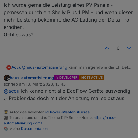
Dafür hatte ich ja eigentlich schon
Ich würde gerne die Leistung eines PV Panels -
diesen Cache eingebaut. Aber wenn
gemessen durch ein Shelly Plus 1 PM - und wenn dieser
sehr sehr viele Daten kommen, dann ist
das ein Problem. Kannst das Limit von
mehr Leistung bekommt, die AC Ladung der Delta Pro
1000 pro Minute in der JavaScript
erhöhen.
Instanz ja höher stellen.
Geht sowas?
0
Accu
@
haus-automatisierung
kann man irgendwie die EF Delta
A
Pro mit dem ioBroker steuern?
haus-automatisierung
DEVELOPER
MOST ACTIVE
Ich würde gerne die Leistung eines PV Panels -
Offline
schrieb am
13. März 2023, 13:43
gemessen durch ein Shelly Plus 1 PM - und wenn dieser
zuletzt editiert von
@
accu
Ich kenne nicht alle EcoFlow Geräte auswendig
mehr Leistung bekommt, die AC Ladung der Delta Pro
erhöhen.
:) Probier das doch mit der Anleitung mal selbst aus
Geht sowas?
🧑‍🎓 Autor des beliebten
ioBroker-Master-Kurses
🎥 Tutorials rund um das Thema DIY-Smart-Home:
https://haus-
automatisierung.com/
📚 Meine
Dokumentation