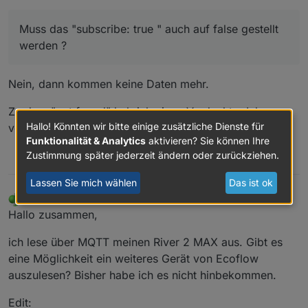
Muss das "subscribe: true " auch auf false gestellt
werden ?
Nein, dann kommen keine Daten mehr.
Zu dem "not found" hab ich einen Verdacht... Ich
Hallo! Könnten wir bitte einige zusätzliche Dienste für
versuche es beim nächsten Update abzufangen
Funktionalität & Analytics
aktivieren? Sie können Ihre
Zustimmung später jederzeit ändern oder zurückziehen.
0
Lassen Sie mich wählen
Das ist ok
planetkeane
schrieb am
9. Aug. 2023, 11:06
zuletzt editiert von planetkeane
8. Sept. 2023, 13:36
Offline
Hallo zusammen,
ich lese über MQTT meinen River 2 MAX aus. Gibt es
eine Möglichkeit ein weiteres Gerät von Ecoflow
auszulesen? Bisher habe ich es nicht hinbekommen.
@
zariomahn
sagte in
Adapter für Ecoflow Einbindung
:
Edit: