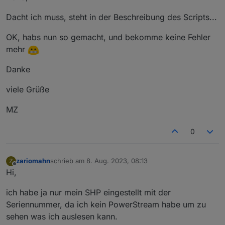
Einstellungen vom JavaScript-Adapter
eintragen. Wenn Du manuell per
npm
Dacht ich muss, steht in der Beschreibung des Scripts...
etwas machst, dann machst Du IMMER
etwas falsch :)
OK, habs nun so gemacht, und bekomme keine Fehler
mehr
Danke
viele Grüße
MZ
0
zariomahn
schrieb am
8. Aug. 2023, 08:13
Z
zuletzt editiert von
Offline
Hi,
ich habe ja nur mein SHP eingestellt mit der
Seriennummer, da ich kein PowerStream habe um zu
sehen was ich auslesen kann.