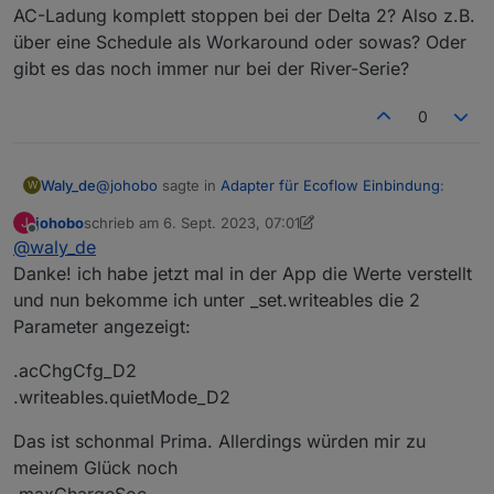
AC-Ladung komplett stoppen bei der Delta 2? Also z.B.
über eine Schedule als Workaround oder sowas? Oder
gibt es das noch immer nur bei der River-Serie?
0
@
johobo
sagte in
Adapter für Ecoflow Einbindung
:
Waly_de
W
johobo
schrieb am
6. Sept. 2023, 07:01
J
zuletzt editiert von johobo
9. Juni 2023, 09:09
Offline
@
waly_de
Mit deinemscript kann ich zwar die Werte aus der
Delta auslesen, aber nciht schreiben...
Danke! ich habe jetzt mal in der App die Werte verstellt
hab ich nicht bewusst geändert. Schreibare States
und nun bekomme ich unter _set.writeables die 2
stehen unter:
Parameter angezeigt:
0_userdata.0.ecoflow.app_1584583134200832001_xxx
...und werden angelegt, wenn man entsprechendes
xxxxxxxxxxxxxxxxx_thing_property_set.writeables
Setting in der App verstellt, während das Script läuft.
.acChgCfg_D2
.writeables.quietMode_D2
Das ist schonmal Prima. Allerdings würden mir zu
meinem Glück noch