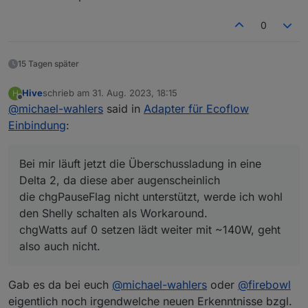
Leistungsanpassung
Der kleinste Wert den ich setzen kann ist 200 (also 20
abgelöst worden?
Watt).
0
in der App kann ich aber auf 0 setzen.
Gibt es da einen Workaround wie ich den wert
schreiben muss damit es akzeptiert wird?
15 Tagen später
Hive
schrieb am
31. Aug. 2023, 18:15
H
zuletzt editiert von
Offline
@
michael-wahlers
said in
Adapter für Ecoflow
Einbindung
:
Bei mir läuft jetzt die Überschussladung in eine
Delta 2, da diese aber augenscheinlich
die chgPauseFlag nicht unterstützt, werde ich wohl
den Shelly schalten als Workaround.
chgWatts auf 0 setzen lädt weiter mit ~140W, geht
also auch nicht.
Gab es da bei euch
@
michael-wahlers
oder
@
firebowl
eigentlich noch irgendwelche neuen Erkenntnisse bzgl.