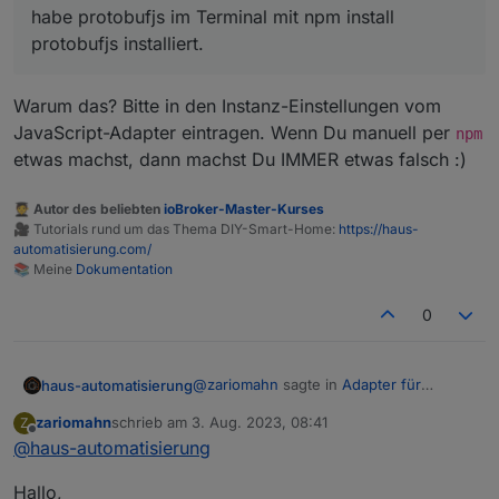
habe protobufjs im Terminal mit npm install
großen Bogen um Programmierung, Skripten u.s.w.
gemacht ;-)
Mz
protobufjs installiert.
Warum das? Bitte in den Instanz-Einstellungen vom
JavaScript-Adapter eintragen. Wenn Du manuell per
npm
etwas machst, dann machst Du IMMER etwas falsch :)
🧑‍🎓 Autor des beliebten
ioBroker-Master-Kurses
🎥 Tutorials rund um das Thema DIY-Smart-Home:
https://haus-
automatisierung.com/
📚 Meine
Dokumentation
0
@
zariomahn
sagte in
Adapter für
haus-automatisierung
Ecoflow Einbindung
:
zariomahn
schrieb am
3. Aug. 2023, 08:41
Z
zuletzt editiert von
Offline
@
haus-automatisierung
habe protobufjs im Terminal mit
npm install protobufjs installiert.
Warum das? Bitte in den Instanz-
Hallo,