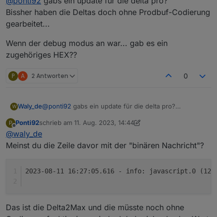
@
ponti92
gabs ein update für die delta pro?
Fehlermeldung:
16:24:14.992	info	javascript.0 (1240) scrip
Ich hab da in der App ein paar Mal den Wert per
Bissher haben die Deltas doch ohne Prodbuf-Codierung
Schieberegler verändert und fände das auch
gearbeitet...
interessant :)
Hier mit "debug" flag:
Wenn der debug modus an war... gab es ein
16:27:05.654	info	javascript.0 (1240) scrip
zugehöriges HEX??
P
A
2 Antworten
0
@
ponti92
gabs ein update für die delta pro?
Waly_de
W
Bissher haben die Deltas doch ohne Prodbuf-
Ponti92
schrieb am
11. Aug. 2023, 14:44
P
Codierung gearbeitet...
Wenn der debug modus an war... gab es ein
zuletzt editiert von Ponti92
8. Nov. 2023, 16:46
Offline
@
waly_de
zugehöriges HEX??
Meinst du die Zeile davor mit der "binären Nachricht"?
2023-08-11 16:27:05.616 - info: javascript.0 (124
Das ist die Delta2Max und die müsste noch ohne