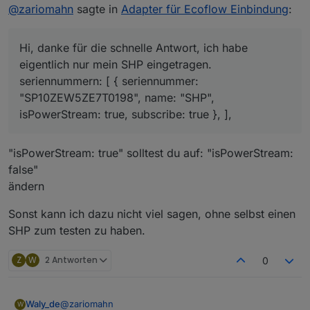
@
zariomahn
sagte in
Adapter für Ecoflow Einbindung
:
Hi, danke für die schnelle Antwort, ich habe
eigentlich nur mein SHP eingetragen.
seriennummern: [ { seriennummer:
"SP10ZEW5ZE7T0198", name: "SHP",
isPowerStream: true, subscribe: true }, ],
"isPowerStream: true" solltest du auf: "isPowerStream:
false"
ändern
Sonst kann ich dazu nicht viel sagen, ohne selbst einen
SHP zum testen zu haben.
Z
W
2 Antworten
0
@
zariomahn
Waly_de
W