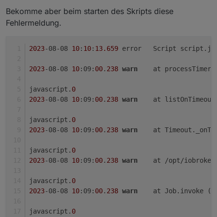
Bekomme aber beim starten des Skripts diese
Fehlermeldung.
2023
-08-08 
10
:
10
:
13.659
	error	Script scri
2023
-08-08 
10
:09:
00
.
238
warn
	at processTimer
javascript.
0
2023
-08-08 
10
:09:
00
.
238
warn
	at listOnTimeou
javascript.
0
2023
-08-08 
10
:09:
00
.
238
warn
	at Timeout._onTi
javascript.
0
2023
-08-08 
10
:09:
00
.
238
warn
	at /opt/iobroke
javascript.
0
2023
-08-08 
10
:09:
00
.
238
warn
	at Job.invoke (
/
javascript.
0