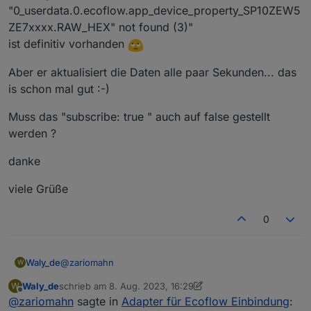
"0_userdata.0.ecoflow.app_device_property_SP10ZEW5
ZE7xxxx.RAW_HEX" not found (3)"
@
zariomahn
sagte in
Adapter für Ecoflow Einbindung
:
ist definitiv vorhanden
Hi, danke für die schnelle Antwort, ich habe
Aber er aktualisiert die Daten alle paar Sekunden... das
eigentlich nur mein SHP eingetragen.
is schon mal gut :-)
"isPowerStream: true" solltest du auf:
seriennummern: [ { seriennummer:
"isPowerStream: false"
"SP10ZEW5ZE7T0198", name: "SHP",
Muss das "subscribe: true " auch auf false gestellt
ändern
Sonst kann ich dazu nicht viel sagen, ohne selbst
isPowerStream: true, subscribe: true }, ],
werden ?
einen SHP zum testen zu haben.
danke
viele Grüße
0
@
zariomahn
Waly_de
W
Waly_de
schrieb am
8. Aug. 2023, 16:29
W
zuletzt editiert von Waly_de
8. Aug. 2023, 19:13
Offline
@
zariomahn
sagte in
Adapter für Ecoflow Einbindung
: