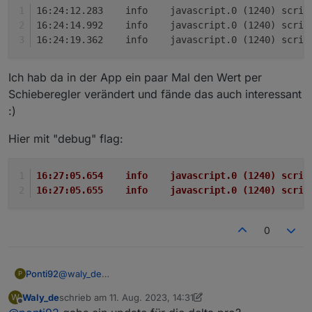
16:24:12.283	info	javascript.0 
16:24:14.992	info	javascript.0 
16:24:19.362	info	javascript.0 
Ich hab da in der App ein paar Mal den Wert per
Schieberegler verändert und fände das auch interessant
:)
Hier mit "debug" flag:
16:27:05.654	info	javascript.0
16:27:05.655	info	javascript.0 (
0
@
waly_de
Ponti92
P
Ich hab das mal getestet und beim Einstellen des
Waly_de
schrieb am
11. Aug. 2023, 14:31
W
Charge speeds gibt das Skript eine Dekodier-
16:24:12.283	info	javascript.0 (1240) scrip
zuletzt editiert von Waly_de
8. Nov. 2023, 16:32
Offline