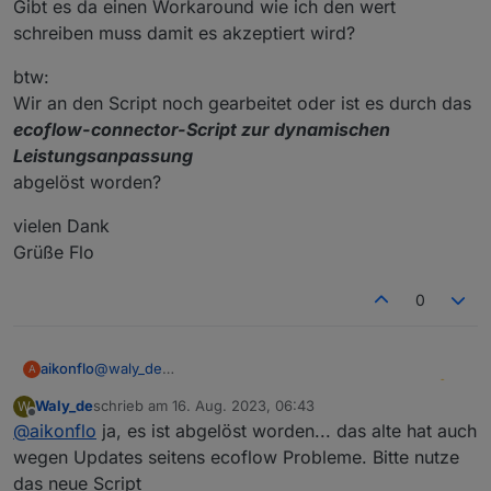
Gibt es da einen Workaround wie ich den wert
schreiben muss damit es akzeptiert wird?
btw:
Wir an den Script noch gearbeitet oder ist es durch das
ecoflow-connector-Script zur dynamischen
Leistungsanpassung
abgelöst worden?
vielen Dank
Grüße Flo
0
@
waly_de
aikonflo
A
Zuerst einmal vielen vielen dank für deine mühe
Waly_de
schrieb am
16. Aug. 2023, 06:43
W
btw:
Das Script läuft bei mir einwandfrei, bis auf eine
zuletzt editiert von
Offline
@
aikonflo
ja, es ist abgelöst worden... das alte hat auch
Wir an den Script noch gearbeitet oder ist es durch
kleinigkeit.
das
vielen Dank
Ich kann AC_set nicht auf 0 stellen, ich schreib es
wegen Updates seitens ecoflow Probleme. Bitte nutze
ecoflow-connector-Script zur dynamischen
Grüße Flo
zwar rein aber es wird nich in die App aktualisiert.
das neue Script