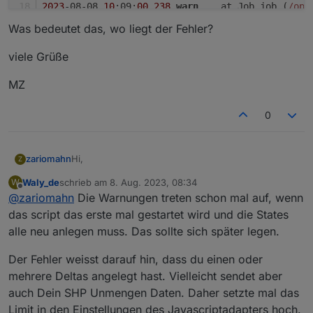
2023
-08-08 
10
:09:
00
.
238
warn
	at Job.job (
/opt
Was bedeutet das, wo liegt der Fehler?
javascript.
0
2023
-08-08 
10
:09:
00
.
237
warn
	at Object.<anon
viele Grüße
javascript.
0
MZ
2023
-08-08 
10
:09:
00
.
237
warn
	at CheckforReco
0
javascript.
0
2023
-08-08 
10
:09:
00
.
234
warn
	getState 
"0_user
Hi,
zariomahn
Z
Waly_de
schrieb am
8. Aug. 2023, 08:34
W
ich habe ja nur mein SHP eingestellt mit der
zuletzt editiert von
Offline
@
zariomahn
Die Warnungen treten schon mal auf, wenn
Seriennummer, da ich kein PowerStream habe um
zu sehen was ich auslesen kann.
Bekomme aber beim starten des Skripts diese
das script das erste mal gestartet wird und die States
Fehlermeldung.
alle neu anlegen muss. Das sollte sich später legen.
2023-08-08 10:10:13.659	error	Script scrip
Der Fehler weisst darauf hin, dass du einen oder
Was bedeutet das, wo liegt der Fehler?
2023-08-08 10:09:00.238	warn	at processTim
mehrere Deltas angelegt hast. Vielleicht sendet aber
viele Grüße
auch Dein SHP Unmengen Daten. Daher setzte mal das
javascript.0

2023-08-08 10:09:00.238	warn	at listOnTime
Limit in den Einstellungen des Javascriptadapters hoch.