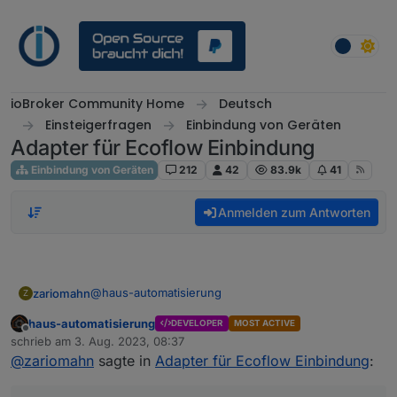
Weiter zum Inhalt
ioBroker Community Home
Deutsch
Einsteigerfragen
Einbindung von Geräten
Adapter für Ecoflow Einbindung
Einbindung von Geräten
212
42
83.9k
41
Anmelden zum Antworten
@
haus-automatisierung
zariomahn
Z
haus-automatisierung
DEVELOPER
MOST ACTIVE
habe protobufjs im Terminal mit npm install
Offline
schrieb am
3. Aug. 2023, 08:37
protobufjs installiert.
zuletzt editiert von
@
zariomahn
sagte in
Adapter für Ecoflow Einbindung
:
Muss noch etwas anderes gemacht werden ?
Sorry, bin noch nicht lange mit ioBroker u.s.w.
beschäftigt,
komme zwar aus der IT, habe aber immer einen
viele Grüße