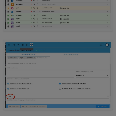
Später würde ich vielleicht die Deltas nicht
subscriben, wenn Du die Daten nicht dringend
brauchst.
Wenn dieser Fehler auftritt, musst du das
Skript neu starten.