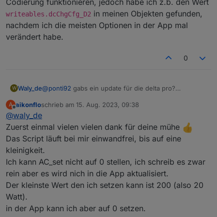
Codierung funktionieren, jedoch habe ich z.b. den Wert
in meinen Objekten gefunden,
writeables.dcChgCfg_D2
nachdem ich die meisten Optionen in der App mal
verändert habe.
0
@
ponti92
gabs ein update für die delta pro?
Waly_de
W
Bissher haben die Deltas doch ohne Prodbuf-
aikonflo
schrieb am
15. Aug. 2023, 09:38
A
Codierung gearbeitet...
Wenn der debug modus an war... gab es ein
zuletzt editiert von
Offline
@
waly_de
zugehöriges HEX??
Zuerst einmal vielen vielen dank für deine mühe
Das Script läuft bei mir einwandfrei, bis auf eine
kleinigkeit.
Ich kann AC_set nicht auf 0 stellen, ich schreib es zwar
rein aber es wird nich in die App aktualisiert.
Der kleinste Wert den ich setzen kann ist 200 (also 20
Watt).
in der App kann ich aber auf 0 setzen.