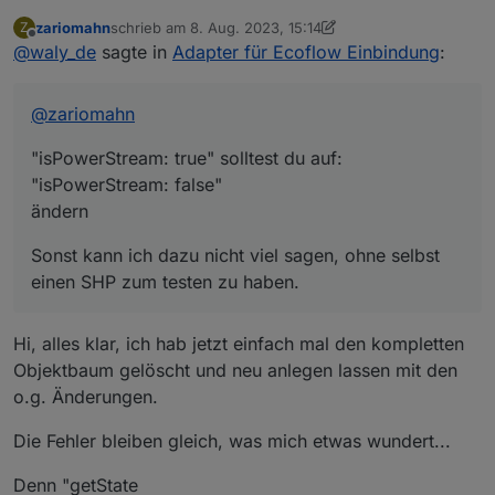
zariomahn
schrieb am
8. Aug. 2023, 15:14
Z
zuletzt editiert von zariomahn
8. Aug. 2023, 17:18
Offline
@
waly_de
sagte in
Adapter für Ecoflow Einbindung
:
@
zariomahn
"isPowerStream: true" solltest du auf:
"isPowerStream: false"
ändern
Sonst kann ich dazu nicht viel sagen, ohne selbst
einen SHP zum testen zu haben.
Hi, alles klar, ich hab jetzt einfach mal den kompletten
Objektbaum gelöscht und neu anlegen lassen mit den
o.g. Änderungen.
Die Fehler bleiben gleich, was mich etwas wundert...
Denn "getState