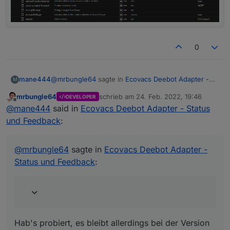
0
@
mrbungle64
sagte in
Ecovacs Deebot Adapter -
mane444
M
Status und Feedback
:
mrbungle64
schrieb am
24. Feb. 2022, 19:46
DEVELOPER
zuletzt editiert von
Offline
nfo.library.debugMessag
@
mane444
said in
Ecovacs Deebot Adapter - Status
und Feedback
:
Hab's probiert, es bleibt allerdings bei der Version
0.7.2-beta.0
@
mrbungle64
sagte in
Ecovacs Deebot Adapter -
Status und Feedback
:
Hab's probiert, es bleibt allerdings bei der Version