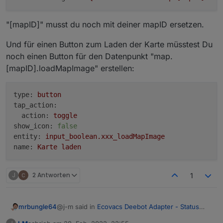
"[mapID]" musst du noch mit deiner mapID ersetzen.
Und für einen Button zum Laden der Karte müsstest Du
noch einen Button für den Datenpunkt "map.
[mapID].loadMapImage" erstellen:
type:
button
tap_action:
action:
toggle
show_icon:
false
entity:
input_boolean.xxx_loadMapImage
name:
Karte
laden
J
2 Antworten
1
@j-m said in
Ecovacs Deebot Adapter - Status
mrbungle64
und Feedback
: