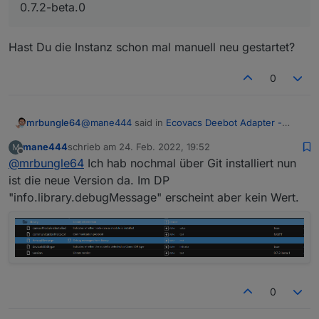
0.7.2-beta.0
Hast Du die Instanz schon mal manuell neu gestartet?
0
@
mane444
said in
Ecovacs Deebot Adapter -
mrbungle64
Status und Feedback
:
mane444
schrieb am
24. Feb. 2022, 19:52
M
zuletzt editiert von
Offline
@
mrbungle64
Ich hab nochmal über Git installiert nun
@
mrbungle64
sagte in
Ecovacs Deebot
Adapter - Status und Feedback
:
ist die neue Version da. Im DP
Hast Du die Instanz schon mal manuell neu
"info.library.debugMessage" erscheint aber kein Wert.
gestartet?
nfo.library.debugMessag
Hab's probiert, es bleibt allerdings bei der
Version 0.7.2-beta.0
0