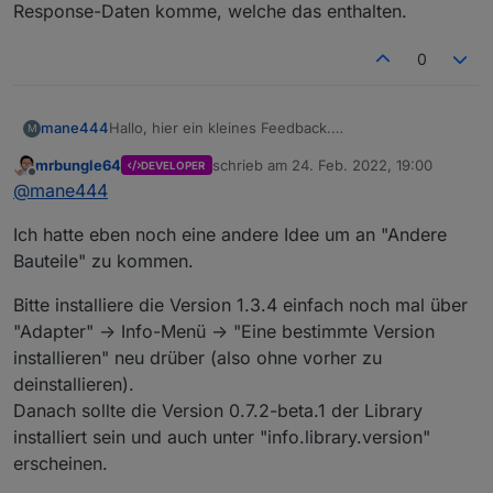
Response-Daten komme, welche das enthalten.
0
Hallo, hier ein kleines Feedback.
mane444
M
Der Adapter funktioniert sehr gut. Ich nutze den
mrbungle64
schrieb am
24. Feb. 2022, 19:00
DEVELOPER
Adapter für die Statusanzeigen in der VIS.
Kann aber sein das die API von ecovacs nicht mehr
zuletzt editiert von
Offline
@
mane444
Zeitgesteuerte Reinigung ist momentan nicht
hergibt.
geplant. Was ich noch umsetzen möchte ist das
info.version: [1.3.4]
Ich hatte eben noch eine andere Idee um an "Andere
anwählen von Räumen und manuelle starten in der
info.library.version: [0.7.2-beta.0]
VIS.
info.deviceModel: [DEEBOT N8 PRO]
Danke für die tolle Arbeit.
Bauteile" zu kommen.
Eine Frage hab ich noch, in meiner App gibt es vier
info.deviceClass: {snxbvc]
Datenpunkte für die Zubehörnutzung:
Bitte installiere die Version 1.3.4 einfach noch mal über
"Adapter" -> Info-Menü -> "Eine bestimmte Version
installieren" neu drüber (also ohne vorher zu
deinstallieren).
Danach sollte die Version 0.7.2-beta.1 der Library
installiert sein und auch unter "info.library.version"
erscheinen.