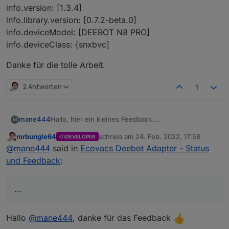
info.version: [1.3.4]
info.library.version: [0.7.2-beta.0]
info.deviceModel: [DEEBOT N8 PRO]
info.deviceClass: {snxbvc]
Danke für die tolle Arbeit.
2 Antworten
1
Hallo, hier ein kleines Feedback.
mane444
M
Der Adapter funktioniert sehr gut. Ich nutze den
mrbungle64
schrieb am
24. Feb. 2022, 17:58
DEVELOPER
Adapter für die Statusanzeigen in der VIS.
Kann aber sein das die API von ecovacs nicht mehr
zuletzt editiert von
Offline
@
mane444
said in
Ecovacs Deebot Adapter - Status
Zeitgesteuerte Reinigung ist momentan nicht
hergibt.
geplant. Was ich noch umsetzen möchte ist das
info.version: [1.3.4]
und Feedback
:
anwählen von Räumen und manuelle starten in der
info.library.version: [0.7.2-beta.0]
VIS.
info.deviceModel: [DEEBOT N8 PRO]
Danke für die tolle Arbeit.
Eine Frage hab ich noch, in meiner App gibt es vier
info.deviceClass: {snxbvc]
...
Datenpunkte für die Zubehörnutzung:
Hallo
@
mane444
, danke für das Feedback