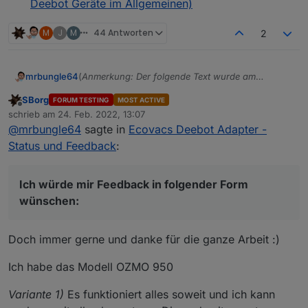
Deebot Geräte im Allgemeinen)
M
J
M
44 Antworten
2
(
Anmerkung: Der folgende Text wurde am
mrbungle64
03.06.2022 gekürzt und danach immer wieder
SBorg
FORUM TESTING
MOST ACTIVE
aktualisiert
)
Hallo zusammen,
Offline
schrieb am
24. Feb. 2022, 13:07
zuletzt editiert von
@
mrbungle64
sagte in
Ecovacs Deebot Adapter -
ich möchte hier über den Status des Ecovacs
Deebot Adapters berichten
Status und Feedback
:
und natürlich auch nach Eurer Meinung fragen,
ob es noch "offene Baustellen" gibt - oder ob Ihr
soweit alles damit umsetzen könnt, was Ihr Euch
Ich würde mir Feedback in folgender Form
so vorgestellt habt ( Bitte dabei aber realistisch
wünschen:
Aktuelle Versionen
bleiben und auch den aktuellen Status
berücksichtigen ;) ).
Stadiu
Doch immer gerne und danke für die ganze Arbeit :)
m
Version
Releasedatum
Ich habe das Modell OZMO 950
Stable
1.4.14
04.02.2024 /
20.02.2024
Variante 1)
Es funktioniert alles soweit und ich kann