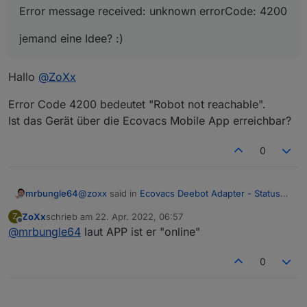
Error message received: unknown errorCode: 4200
jemand eine Idee? :)
Hallo
@
ZoXx
Error Code 4200 bedeutet "Robot not reachable".
Ist das Gerät über die Ecovacs Mobile App erreichbar?
0
@
zoxx
said in
Ecovacs Deebot Adapter - Status
mrbungle64
und Feedback
:
ZoXx
schrieb am
22. Apr. 2022, 06:57
Z
zuletzt editiert von
Offline
@
mrbungle64
laut APP ist er "online"
Hallo in die Runde,
Hallo
Adapter Version v1.3.3 folgende
@
ZoXx
0
Fehlermeldung dauerhaft:
Error message received: unknown
Error Code 4200 bedeutet "Robot not reachable".
errorCode: 4200
Ist das Gerät über die Ecovacs Mobile App
erreichbar?