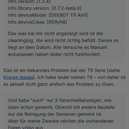
info.version: [1.3.4]
musste dann aber ein Backup einspielen wo die Ansicht
fehlte.
info.library.version: [0.7.2-beta.0]
info.deviceModel: [DEEBOT T9 AIVI]
info.deviceClass: [659yh8]
Das was bei mir nicht angezeigt wird ist die
cleaninglog, die wird nicht richtig befüllt. Denke es
liegt an dem Datum. Alle Versuche es Manuell
anzupassen haben leider nicht funktioniert.
Das ist ein bekanntes Problem bei der T9 Serie (siehe
Known Issues
). Ich habe leider keinen T9 - von daher ist
es aktuell nicht ganz einfach das Problem zu lösen.
Und habe "auch" nur 3 Verschleißanzeigen, wie
oben schon genannt, Obwohl mit andere Bauteile
nur die Reinigung der Sensoren gemeint ist.
Aber für meine Zwecke reichen die vorhandenen
Daten völlig aus.