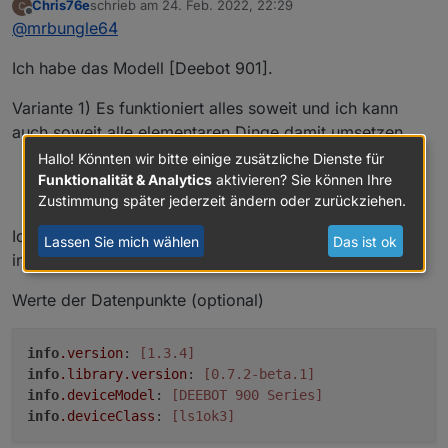
Chris76e
schrieb am
24. Feb. 2022, 22:29
zuletzt editiert von
Offline
@
mrbungle64
Ich hab nochmal über Git
@
mrbungle64
installiert nun ist die neue Version da. Im DP
Schade, dann wird das wohl unabhängig von den
"info.library.debugMessage" erscheint aber
Ich habe das Modell [Deebot 901].
anderen 3 Zubehör-Komponenten behandelt.
kein Wert.
Variante 1) Es funktioniert alles soweit und ich kann
auch soweit alle elementaren Dinge damit umsetzen.
Hallo! Könnten wir bitte einige zusätzliche Dienste für
hatte ich ja schon im GitHub gefragt Letzte
Funktionalität & Analytics
aktivieren? Sie können Ihre
"Anwesenheit" des Roboters pro Raum #144
Zustimmung später jederzeit ändern oder zurückziehen.
Ich habe den Adapter über folgendes Repository
Lassen Sie mich wählen
Das ist ok
installiert: [GitHub]
Werte der Datenpunkte (optional)
info
.version
: 
[1.3.4]
info
.library
.version
: 
[0.7.2-beta.1]
info
.deviceModel
: 
[DEEBOT 900 Series]
info
.deviceClass
: 
[ls1ok3]