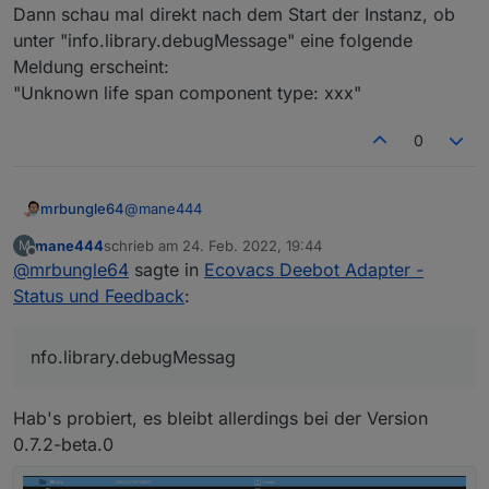
Dann schau mal direkt nach dem Start der Instanz, ob
unter "info.library.debugMessage" eine folgende
Meldung erscheint:
"Unknown life span component type: xxx"
0
@
mane444
mrbungle64
mane444
schrieb am
24. Feb. 2022, 19:44
M
Ich hatte eben noch eine andere Idee um an
zuletzt editiert von
Offline
@
mrbungle64
sagte in
Ecovacs Deebot Adapter -
"Andere Bauteile" zu kommen.
Dar Adapter zeigt nur die ersten drei:
Bitte installiere die Version 1.3.4 einfach noch mal
Status und Feedback
:
über "Adapter" -> Info-Menü -> "Eine bestimmte
Version installieren" neu drüber (also ohne vorher
Dann schau mal direkt nach dem Start der Instanz,
zu deinstallieren).
nfo.library.debugMessag
ob unter "info.library.debugMessage" eine
Danach sollte die Version 0.7.2-beta.1 der Library
folgende Meldung erscheint:
installiert sein und auch unter
"Unknown life span component type: xxx"
Hab's probiert, es bleibt allerdings bei der Version
"info.library.version" erscheinen.
0.7.2-beta.0