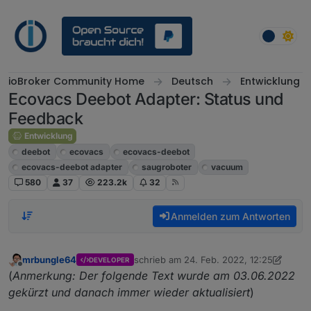
Weiter zum Inhalt
ioBroker Community Home
Deutsch
Entwicklung
Ecovacs Deebot Adapter: Status und
Feedback
Entwicklung
deebot
ecovacs
ecovacs-deebot
ecovacs-deebot adapter
saugroboter
vacuum
580
37
223.2k
32
Anmelden zum Antworten
mrbungle64
schrieb am
24. Feb. 2022, 12:25
DEVELOPER
zuletzt editiert von mrbungle64
6. Feb. 2
Offline
(
Anmerkung: Der folgende Text wurde am 03.06.2022
gekürzt und danach immer wieder aktualisiert
)