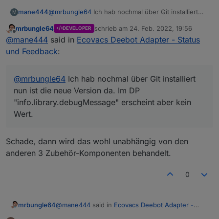
mane444
@
mrbungle64
Ich hab nochmal über Git installiert
M
nun ist die neue Version da. Im DP
mrbungle64
schrieb am
24. Feb. 2022, 19:56
DEVELOPER
"info.library.debugMessage" erscheint aber kein
zuletzt editiert von
Offline
@
mane444
said in
Ecovacs Deebot Adapter - Status
Wert.
und Feedback
:
@
mrbungle64
Ich hab nochmal über Git installiert
nun ist die neue Version da. Im DP
"info.library.debugMessage" erscheint aber kein
Wert.
Schade, dann wird das wohl unabhängig von den
anderen 3 Zubehör-Komponenten behandelt.
0
@
mane444
said in
Ecovacs Deebot Adapter -
mrbungle64
Status und Feedback
: