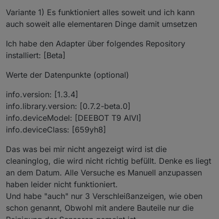
ich möchte hier über den Status des Ecovacs
Variante 1) Es funktioniert alles soweit und ich kann
Deebot Adapters berichten
und natürlich auch nach Eurer Meinung fragen,
auch soweit alle elementaren Dinge damit umsetzen
ob es noch "offene Baustellen" gibt - oder ob Ihr
soweit alles damit umsetzen könnt, was Ihr Euch
Ich habe den Adapter über folgendes Repository
so vorgestellt habt ( Bitte dabei aber realistisch
installiert: [Beta]
Aktuelle Versionen
bleiben und auch den aktuellen Status
berücksichtigen ;) ).
Werte der Datenpunkte (optional)
Stadiu
m
Version
Releasedatum
info.version: [1.3.4]
info.library.version: [0.7.2-beta.0]
Stable
1.4.14
04.02.2024 /
20.02.2024
info.deviceModel: [DEEBOT T9 AIVI]
info.deviceClass: [659yh8]
Beta
1.4.15
16.03.2024
Das was bei mir nicht angezeigt wird ist die
Alpha
1.4.16-
09.05.2024
cleaninglog, die wird nicht richtig befüllt. Denke es liegt
alpha.2
an dem Datum. Alle Versuche es Manuell anzupassen
haben leider nicht funktioniert.
Und habe "auch" nur 3 Verschleißanzeigen, wie oben
Bekannte (größere) Probleme
schon genannt, Obwohl mit andere Bauteile nur die
Aktuell gibt es (mehr oder weniger häufig)