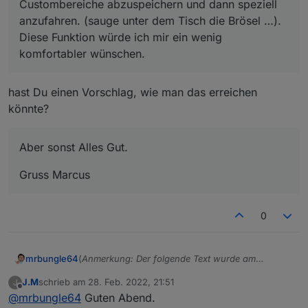
Custombereiche abzuspeichern und dann speziell
anzufahren. (sauge unter dem Tisch die Brösel …).
Diese Funktion würde ich mir ein wenig
komfortabler wünschen.
hast Du einen Vorschlag, wie man das erreichen
könnte?
Aber sonst Alles Gut.
Gruss Marcus
0
(
Anmerkung: Der folgende Text wurde am
mrbungle64
03.06.2022 gekürzt und danach immer wieder
J.M
schrieb am
28. Feb. 2022, 21:51
J
aktualisiert
)
Hallo zusammen,
zuletzt editiert von
Offline
@
mrbungle64
Guten Abend.