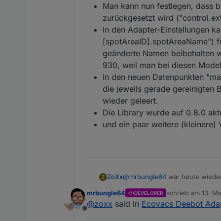
Man kann nun festlegen, dass b
zurückgesetzt wird ("control.
Stadium
In den Adapter-Einstellungen k
[spotAreaID].spotAreaName") für
Stable
geänderte Namen beibehalten w
Beta
930, weil man bei diesen Model
In den neuen Datenpunkten "m
Alpha
die jeweils gerade gereinigten
wieder geleert.
Die Library wurde auf 0.8.0 aktu
Bekannte (größere) Pr
und ein paar weitere (kleinere)
Aktuell gibt es (m
Die Generierung de
Das betrifft h
Deebot X1, X2, T20
werden. Das w
verursacht - d
Weitere Informationen:
ältere Version 
ZoXx
@
mrbungle64
war heute wiede
Z
Ich behalte es mal im Auge.
Informationen und P
mrbungle64
schrieb am
13. Ma
DEVELOPER
Danke!
Möglichkeit für sonstig
Datenpunkte (GitH
zuletzt editiert vo
@
zoxx
said in
Ecovacs Deebot Adap
FAQ (GitHub)
Offline
Bug reports und fe