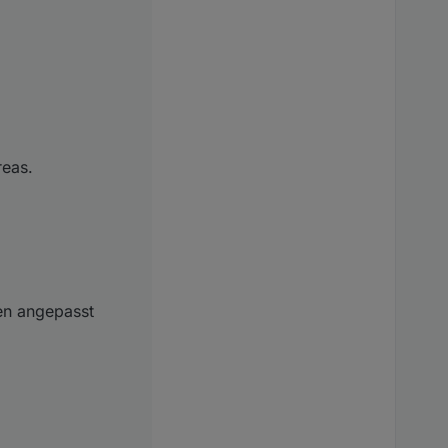
s.[spotAreaID]":
en angepasst werden:
reas.
en angepasst