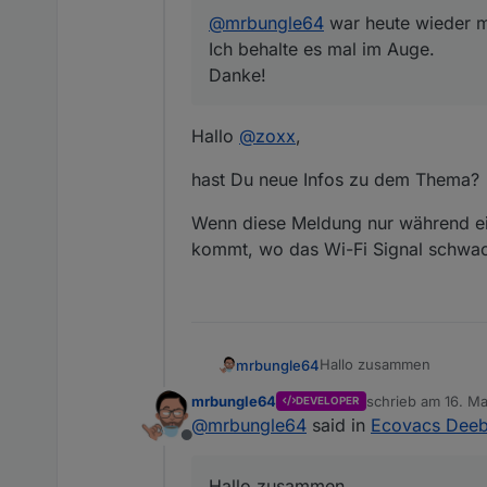
Nützliche Links:
Informationen und 
@
mrbungle64
war heute wieder 
Ich behalte es mal im Auge.
Deebot Staubsauger 
Ideen-Sammlung "Vi
Danke!
Hallo
@
zoxx
,
hast Du neue Infos zu dem Thema?
Wenn diese Meldung nur während ei
kommt, wo das Wi-Fi Signal schwach
Hallo zusammen
mrbungle64
mrbungle64
schrieb am
16. Ma
DEVELOPER
Ich habe die Version 1.4
zuletzt editiert vo
@
mrbungle64
said in
Ecovacs Deeb
Offline
Folgendes ist neu:
Hallo zusammen