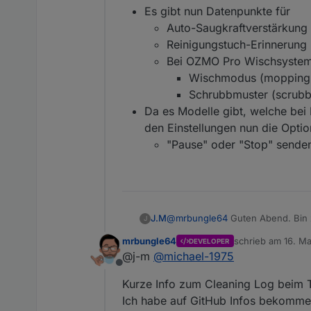
Es gibt nun Datenpunkte für
umsetzen könnt, was Ihr 
berücksichtigen ;) ).
Auto-Saugkraftverstärkung 
Reinigungstuch-Erinnerung 
Aktuelle Versionen
Bei OZMO Pro Wischsystem
Wischmodus (mopping 
Stadium
Schrubbmuster (scrubb
Stable
Da es Modelle gibt, welche bei R
den Einstellungen nun die Optio
Beta
"Pause" oder "Stop" sende
Alpha
Bekannte (größere) Pr
J.M
@
mrbungle64
Guten Abend. Bin z
J
das selbe Model besitze T9 AIVI.
Aktuell gibt es (m
mrbungle64
schrieb am
16. Ma
DEVELOPER
zuletzt editiert vo
Die Generierung de
Das betrifft h
@j-m
@
michael-1975
Deebot X1, X2, T20
werden. Das w
Offline
verursacht - d
Kurze Info zum Cleaning Log beim 
Weitere Informationen:
ältere Version 
Ich habe auf GitHub Infos bekommen 