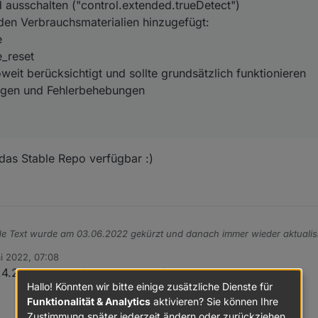
d ausschalten ("control.extended.trueDetect")
den Verbrauchsmaterialien hinzugefügt:
e
_reset
eit berücksichtigt und sollte grundsätzlich funktionieren
ungen und Fehlerbehebungen
r das Stable Repo verfügbar :)
e Text wurde am 03.06.2022 gekürzt und danach immer wieder aktualisi
i 2022, 07:08
n
 1.4.2 über Latest/Beta Repo verfügbar.
Hallo! Könnten wir bitte einige zusätzliche Dienste für
n Status des Ecovacs Deebot Adapters berichten
Funktionalität & Analytics
aktivieren? Sie können Ihre
Eurer Meinung fragen, ob es noch "offene Baustellen" gibt - oder ob Ihr
Zustimmung später jederzeit ändern oder zurückziehen.