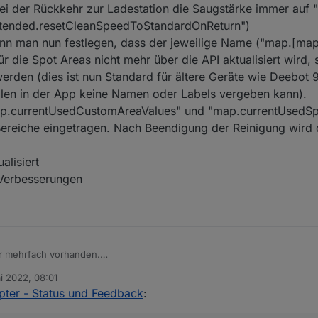
ei der Rückkehr zur Ladestation die Saugstärke immer auf 
extended.resetCleanSpeedToStandardOnReturn")
Version
Releasedatum
ann man nun festlegen, dass der jeweilige Name ("map.[map
 die Spot Areas nicht mehr über die API aktualisiert wird,
1.4.14
04.02.2024 / 20.02.2024
erden (dies ist nun Standard für ältere Geräte wie Deebo
1.4.15
16.03.2024
len in der App keine Namen oder Labels vergeben kann).
ap.currentUsedCustomAreaValues" und "map.currentUsedS
1.4.16-alpha.2
09.05.2024
 Bereiche eingetragen. Nach Beendigung der Reinigung wird 
alisiert
obleme
 Verbesserungen
ehr oder weniger häufig) auf 32-Bit Systemen Probleme mit der Erstellu
r aktuellen Map ("map.[mapID].loadMapImage" bzw. "map64") funktionie
auptsächlich Raspberry Pi Systeme, welche i.d.R. noch mit einem 32-Bit 
 und T30 Serien
ird offensichtlich durch eine System-nahe Komponente von bzw. unter 
aher kann ich aktuell nichts machen und muss an anderer Stelle gefixt
von Canvas hilft nicht weiter, da der betroffene Teil bei der Installation i.
r mehrfach vorhanden.
raxistipps (GitHub)
i 2022, 08:01
es Feedback:
ub)
n
ter - Status und Feedback
:
ature requests (GitHub)