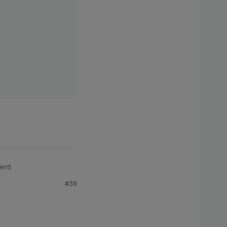
ert
)
#39
 soweit alles damit