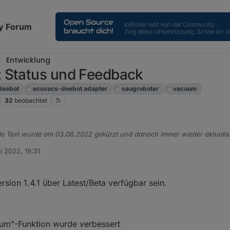
y Forum
Entwicklung
 Status und Feedback
deebot
ecovacs-deebot adapter
saugroboter
vacuum
32
beobachtet
e Text wurde am 03.06.2022 gekürzt und danach immer wieder aktualisi
i 2022, 19:31
n
n Status des Ecovacs Deebot Adapters berichten
sion 1.4.1 über Latest/Beta verfügbar sein.
Eurer Meinung fragen, ob es noch "offene Baustellen" gibt - oder ob Ihr
Euch so vorgestellt habt ( Bitte dabei aber realistisch bleiben und auch 
aum"-Funktion wurde verbessert