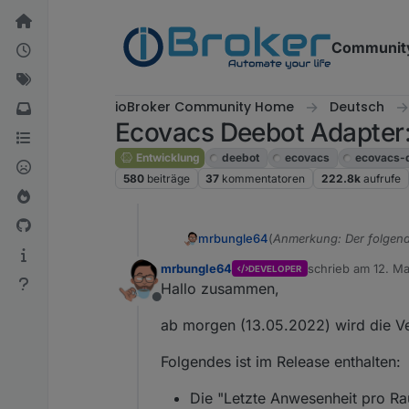
Weiter zum Inhalt
Communit
ioBroker Community Home
Deutsch
Ecovacs Deebot Adapter:
Entwicklung
deebot
ecovacs
ecovacs-
580
beiträge
37
kommentatoren
222.8k
aufrufe
(
Anmerkung: Der folgend
mrbungle64
mrbungle64
schrieb am
12. Ma
DEVELOPER
Hallo zusammen,
zuletzt editiert vo
Hallo zusammen,
Offline
ich möchte hier über de
ab morgen (13.05.2022) wird die Ver
und natürlich auch nach 
Folgendes ist im Release enthalten:
umsetzen könnt, was Ihr 
berücksichtigen ;) ).
Die "Letzte Anwesenheit pro R
Aktuelle Versionen