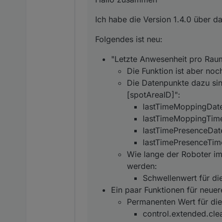
"Letzte Anwesenhe
Ich freue mich über Fee
Die Funktion i
Ich habe die Version 1.4.0 über d
Die Datenpunk
lastTime
Folgendes ist neu:
lastTime
lastTime
"Letzte Anwesenheit pro Rau
lastTime
Wie lange der
Die Funktion ist aber noc
Schwelle
Die Datenpunkte dazu sin
Ein paar Funktionen
[spotAreaID]":
Permanenten W
control.
lastTimeMoppingDat
"True Detect 3
lastTimeMoppingTim
"Andere Baute
lastTimePresenceDat
consumab
lastTimePresenceTi
consumab
Die Deebot X1 Serie
Wie lange der Roboter i
Ein paar kleinere
werden:
Schwellenwert für di
Ein paar Funktionen für neuer
Permanenten Wert für die
control.extended.cl