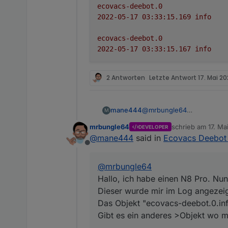
ecovacs-deebot.0
Alpha
2022-05-17 03:33:15.169	
info
ecovacs-deebot.0
2022-05-17 03:33:15.167	
info
Bekannte (größere) Pr
Aktuell gibt es (m
2 Antworten
Letzte Antwort
17. Mai 20
Die Generierung de
Das betrifft h
Deebot X1, X2, T20
werden. Das w
verursacht - d
Weitere Informationen:
@
mrbungle64
mane444
ältere Version 
M
Hallo, ich habe einen N8 
mrbungle64
schrieb am
17. Ma
Informationen und P
DEVELOPER
wurde mir im Log angezeigt
Hier das Log
zuletzt editiert vo
@
mane444
said in
Ecovacs Deebot 
Möglichkeit für sonstig
Datenpunkte (GitH
Das Objekt "ecovacs-deebot.
FAQ (GitHub)
Offline
Gibt es ein anderes >Obj
Bug reports und fe
ecovacs-deebot.0

@
mrbungle64
Nützliche Links:
Informationen und 
2022-05-17 13:48:08.
Hallo, ich habe einen N8 Pro. Nu
Deebot Staubsauger 
ecovacs-deebot.0

Dieser wurde mir im Log angezeig
Ideen-Sammlung "Vi
2022-05-17 03:33:15.
Das Objekt "ecovacs-deebot.0.info
Gibt es ein anderes >Objekt wo 
ecovacs-deebot.0
