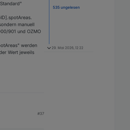
"Standard"
535 ungelesen
ID].spotAreas.
 sondern manuell
t 900/901 und OZMO
potAreas" werden
29. Mai 2026, 12:22
der Wert jeweils
ng vom Map Image.
rt noch nicht bei den
Linux betrieben
der Canvas Library
 werden. Auch eine
d.R. neu erstellt wird.
#37