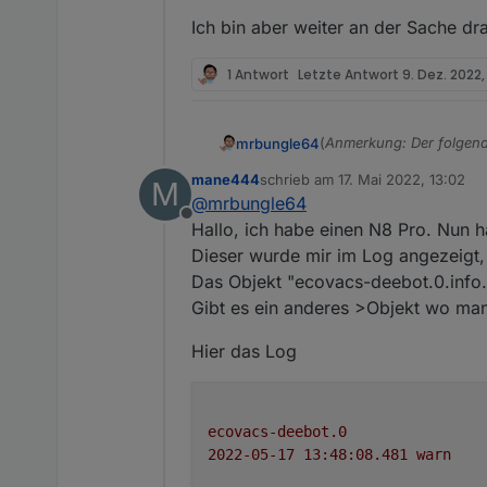
Informationen und P
Möglichkeit für sonstig
Datenpunkte (GitH
Ich bin aber weiter an der Sache dr
FAQ (GitHub)
Bug reports und fe
1 Antwort
Letzte Antwort
9. Dez. 2022,
Nützliche Links:
Informationen und 
Deebot Staubsauger 
(
Anmerkung: Der folgend
mrbungle64
Ideen-Sammlung "Vi
mane444
schrieb am
17. Mai 2022, 13:02
M
Hallo zusammen,
zuletzt editiert von
@
mrbungle64
Offline
ich möchte hier über de
Hallo, ich habe einen N8 Pro. Nun 
Dieser wurde mir im Log angezeigt,
und natürlich auch nach 
Das Objekt "ecovacs-deebot.0.info.e
umsetzen könnt, was Ihr 
Gibt es ein anderes >Objekt wo ma
berücksichtigen ;) ).
Aktuelle Versionen
Hier das Log
Stadium
ecovacs-deebot.0
Stable
2022-05-17 13:48:08.481	
warn
Beta