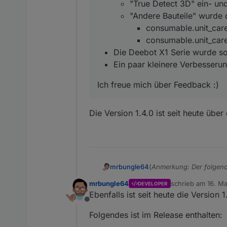
"True Detect 3D" ein- un
"Andere Bauteile" wurde 
consumable.unit_car
consumable.unit_care
Die Deebot X1 Serie wurde sow
Ein paar kleinere Verbesser
Ich freue mich über Feedback :)
Die Version 1.4.0 ist seit heute übe
(
Anmerkung: Der folgend
mrbungle64
mrbungle64
schrieb am
16. Ma
DEVELOPER
Hallo zusammen,
zuletzt editiert vo
Ebenfalls ist seit heute die Version
Offline
ich möchte hier über de
Folgendes ist im Release enthalten:
und natürlich auch nach 