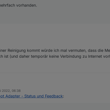
Praxistipps (Forum)
mehrfach vorhanden.
in VIS integrieren - ioBroker Tutorial | verdrahtet.info
ews für ozmo Deebot" (für Deebot Geräte im Allgemeinen)
ner Reinigung kommt würde ich mal vermuten, dass die Mel
 ist (und daher temporär keine Verbindung zu Internet vorh
i 2022, 06:38
.0 über das Latest/Beta Repo released.
n
ot Adapter - Status und Feedback
: