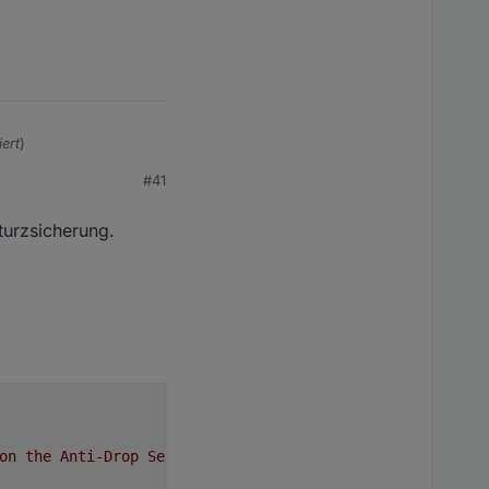
ert
)
#41
turzsicherung.
 soweit alles damit
den aktuellen Status
on
the
Anti-Drop
Sensors