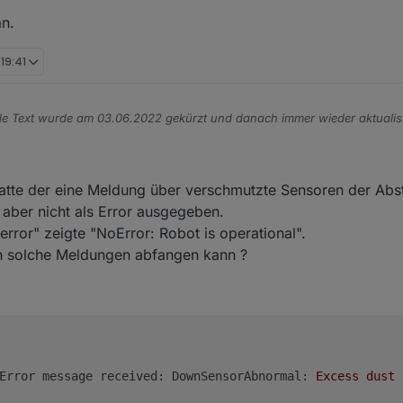
raxistipps (GitHub)
es Feedback:
ub)
an.
ature requests (GitHub)
 19:41
Praxistipps (Forum)
in VIS integrieren - ioBroker Tutorial | verdrahtet.info
e Text wurde am 03.06.2022 gekürzt und danach immer wieder aktualisi
ews für ozmo Deebot" (für Deebot Geräte im Allgemeinen)
n Status des Ecovacs Deebot Adapters berichten
hatte der eine Meldung über verschmutzte Sensoren der Abs
 aber nicht als Error ausgegeben.
Eurer Meinung fragen, ob es noch "offene Baustellen" gibt - oder ob Ihr
rror" zeigte "NoError: Robot is operational".
Euch so vorgestellt habt ( Bitte dabei aber realistisch bleiben und auch 
n solche Meldungen abfangen kann ?
Version
Releasedatum
1.4.14
04.02.2024 / 20.02.2024
Error message received: DownSensorAbnormal:
Excess
dust
1.4.15
16.03.2024