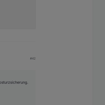
ng vom Map Image.
rt noch nicht bei den
Linux betrieben
der Canvas Library
 werden. Auch eine
d.R. neu erstellt wird.
zsicherung. Dieser
#42
cess dust on the Anti-Drop Sensors

bsturzsicherung.