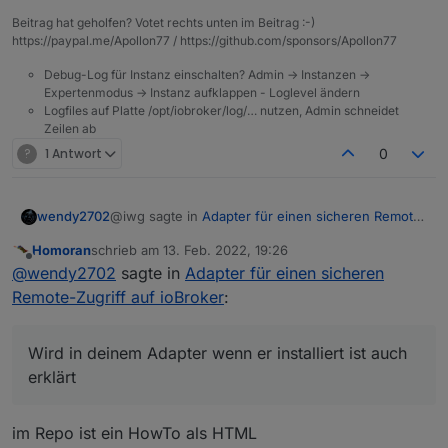
Beitrag hat geholfen? Votet rechts unten im Beitrag :-)
https://paypal.me/Apollon77 / https://github.com/sponsors/Apollon77
Debug-Log für Instanz einschalten? Admin -> Instanzen ->
Expertenmodus -> Instanz aufklappen - Loglevel ändern
Logfiles auf Platte /opt/iobroker/log/… nutzen, Admin schneidet
Zeilen ab
?
1 Antwort
0
@iwg sagte in
Adapter für einen sicheren Remote-
wendy2702
Zugriff auf ioBroker
:
Homoran
schrieb am
13. Feb. 2022, 19:26
zuletzt editiert von
Offline
@
wendy2702
einen Relay-Server braucht
@
wendy2702
sagte in
Adapter für einen sicheren
man als gateway zwischen dem ioBroker host
Remote-Zugriff auf ioBroker
:
Was sind denn die „remote Geräte“ in deinem
und remote Geräten. Der ioBroker ist
Beispiel?
normalerweise nicht aus dem Internet
Und wieso benötige ich den zusätzlich zu
erreichbar, genau so wie die remotes. Wenn
Wird in deinem Adapter wenn er installiert ist auch
WireGuard?
man von seinem iPhone aus auf den ioBroker
erklärt
Oder soll WireGuard bzw. dein Adapter in deinen
zugreifen möchte, dann bräuchte man einen
Ausführungen der Relay Server sein?
gateway, der sowohl für den ioBroker als
Wird in deinem Adapter wenn er installiert ist auch
auch für den iPhone erreichbar ist.
im Repo ist ein HowTo als HTML
erklärt was man in seinem Router etc. machen