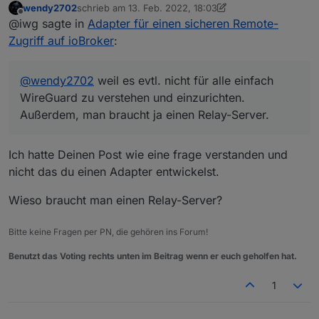
wendy2702
schrieb am
13. Feb. 2022, 18:03
und einzurichten. Außerdem, man
zuletzt editiert von wendy2702
Offline
@iwg sagte in
Adapter für einen sicheren Remote-
braucht ja einen Relay-Server.
Zugriff auf ioBroker
:
@
wendy2702
weil es evtl. nicht für alle einfach
WireGuard zu verstehen und einzurichten.
Außerdem, man braucht ja einen Relay-Server.
Ich hatte Deinen Post wie eine frage verstanden und
nicht das du einen Adapter entwickelst.
Wieso braucht man einen Relay-Server?
Bitte keine Fragen per PN, die gehören ins Forum!
Benutzt das Voting rechts unten im Beitrag wenn er euch geholfen hat.
1