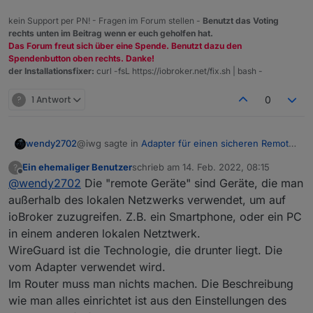
muss damit der VPN aufgebaut werden kann?
kein Support per PN! - Fragen im Forum stellen -
Benutzt das Voting
rechts unten im Beitrag wenn er euch geholfen hat.
Das Forum freut sich über eine Spende. Benutzt dazu den
Spendenbutton oben rechts. Danke!
der Installationsfixer:
curl -fsL https://iobroker.net/fix.sh | bash -
?
1 Antwort
0
@iwg sagte in
Adapter für einen sicheren Remote-
wendy2702
Zugriff auf ioBroker
:
Ein ehemaliger Benutzer
schrieb am
14. Feb. 2022, 08:15
?
zuletzt editiert von
Offline
@
wendy2702
Die "remote Geräte" sind Geräte, die man
@
wendy2702
einen Relay-Server braucht
man als gateway zwischen dem ioBroker host
außerhalb des lokalen Netzwerks verwendet, um auf
Was sind denn die „remote Geräte“ in deinem
und remote Geräten. Der ioBroker ist
ioBroker zuzugreifen. Z.B. ein Smartphone, oder ein PC
Beispiel?
normalerweise nicht aus dem Internet
in einem anderen lokalen Netztwerk.
Und wieso benötige ich den zusätzlich zu
erreichbar, genau so wie die remotes. Wenn
WireGuard?
man von seinem iPhone aus auf den ioBroker
WireGuard ist die Technologie, die drunter liegt. Die
Oder soll WireGuard bzw. dein Adapter in deinen
zugreifen möchte, dann bräuchte man einen
vom Adapter verwendet wird.
Ausführungen der Relay Server sein?
gateway, der sowohl für den ioBroker als
Im Router muss man nichts machen. Die Beschreibung
Wird in deinem Adapter wenn er installiert ist auch
auch für den iPhone erreichbar ist.
wie man alles einrichtet ist aus den Einstellungen des
erklärt was man in seinem Router etc. machen