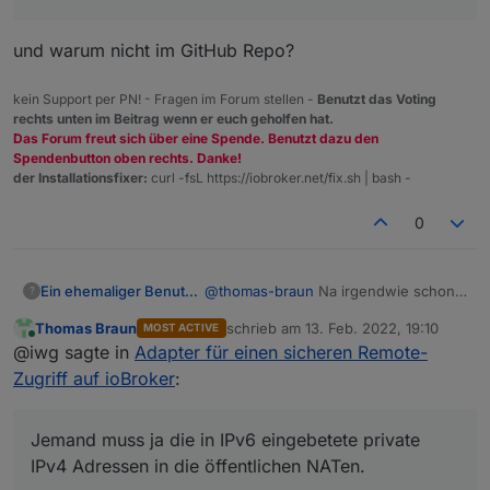
und warum nicht im GitHub Repo?
kein Support per PN! - Fragen im Forum stellen -
Benutzt das Voting
rechts unten im Beitrag wenn er euch geholfen hat.
Das Forum freut sich über eine Spende. Benutzt dazu den
Spendenbutton oben rechts. Danke!
der Installationsfixer:
curl -fsL https://iobroker.net/fix.sh | bash -
0
Ein ehemaliger Benutzer
@
thomas-braun
Na irgendwie schon.
?
Jemand muss ja die in IPv6
Thomas Braun
schrieb am
13. Feb. 2022, 19:10
MOST ACTIVE
eingebetete private IPv4 Adressen in
zuletzt editiert von
Online
@iwg sagte in
Adapter für einen sicheren Remote-
die öffentlichen NATen. Der NAT
Server steht dann beim Provider. Es
Zugriff auf ioBroker
:
sei denn ich stehe auf dem Schlauch
:)
Jemand muss ja die in IPv6 eingebetete private
IPv4 Adressen in die öffentlichen NATen.