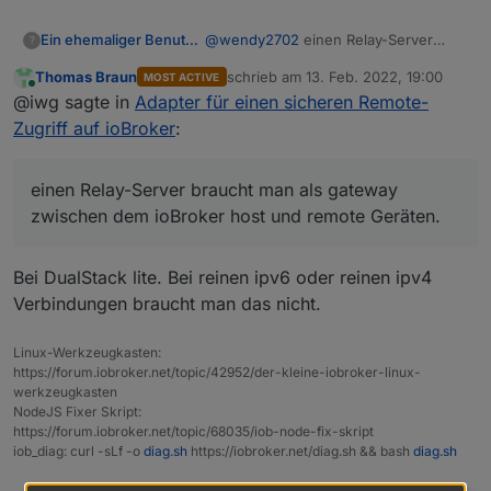
Ein ehemaliger Benutzer
@
wendy2702
einen Relay-Server
?
braucht man als gateway zwischen
Thomas Braun
schrieb am
13. Feb. 2022, 19:00
MOST ACTIVE
dem ioBroker host und remote
zuletzt editiert von
Online
@iwg sagte in
Adapter für einen sicheren Remote-
Geräten. Der ioBroker ist
normalerweise nicht aus dem Internet
Zugriff auf ioBroker
:
erreichbar, genau so wie die remotes.
Wenn man von seinem iPhone aus auf
den ioBroker zugreifen möchte, dann
einen Relay-Server braucht man als gateway
bräuchte man einen gateway, der
zwischen dem ioBroker host und remote Geräten.
sowohl für den ioBroker als auch für
den iPhone erreichbar ist.
Bei DualStack lite. Bei reinen ipv6 oder reinen ipv4
Verbindungen braucht man das nicht.
Linux-Werkzeugkasten:
https://forum.iobroker.net/topic/42952/der-kleine-iobroker-linux-
werkzeugkasten
NodeJS Fixer Skript:
https://forum.iobroker.net/topic/68035/iob-node-fix-skript
iob_diag: curl -sLf -o
diag.sh
https://iobroker.net/diag.sh && bash
diag.sh