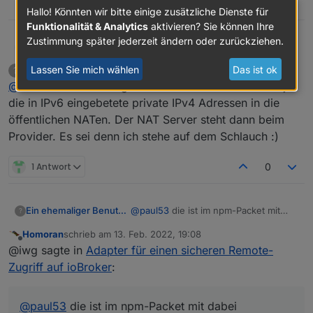
0
Hallo! Könnten wir bitte einige zusätzliche Dienste für
Funktionalität & Analytics
aktivieren? Sie können Ihre
Zustimmung später jederzeit ändern oder zurückziehen.
@iwg sagte in
Adapter für einen sicheren
Thomas Braun
Remote-Zugriff auf ioBroker
:
Lassen Sie mich wählen
Das ist ok
Ein ehemaliger Benutzer
schrieb am
13. Feb. 2022, 19:06
?
zuletzt editiert von Ein ehemaliger Benutz
Offline
@
thomas-braun
Na irgendwie schon. Jemand muss ja
einen Relay-Server braucht man als
gateway zwischen dem ioBroker host und
die in IPv6 eingebetete private IPv4 Adressen in die
Bei DualStack lite. Bei reinen ipv6 oder reinen
remote Geräten.
öffentlichen NATen. Der NAT Server steht dann beim
ipv4 Verbindungen braucht man das nicht.
Provider. Es sei denn ich stehe auf dem Schlauch :)
1 Antwort
0
Ein ehemaliger Benutzer
@
paul53
die ist im npm-Packet mit
?
dabei
Homoran
schrieb am
13. Feb. 2022, 19:08
zuletzt editiert von
Offline
@iwg sagte in
Adapter für einen sicheren Remote-
Zugriff auf ioBroker
:
@
paul53
die ist im npm-Packet mit dabei