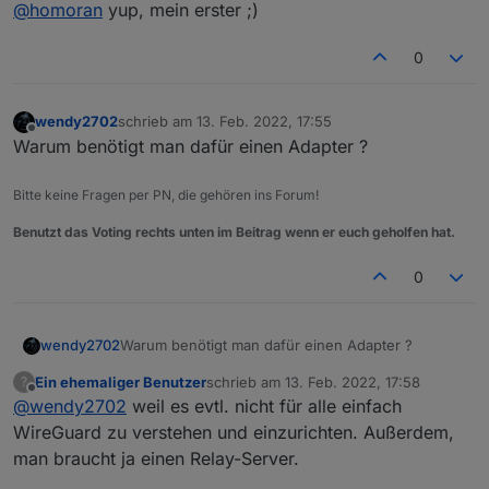
Offline
@
homoran
yup, mein erster ;)
(Fast) gleicher Name, auch hier gerade erst im
Forum angemeldet...
0
wendy2702
schrieb am
13. Feb. 2022, 17:55
zuletzt editiert von
Offline
Warum benötigt man dafür einen Adapter ?
Bitte keine Fragen per PN, die gehören ins Forum!
Benutzt das Voting rechts unten im Beitrag wenn er euch geholfen hat.
0
wendy2702
Warum benötigt man dafür einen Adapter ?
Ein ehemaliger Benutzer
schrieb am
13. Feb. 2022, 17:58
?
zuletzt editiert von
Offline
@
wendy2702
weil es evtl. nicht für alle einfach
WireGuard zu verstehen und einzurichten. Außerdem,
man braucht ja einen Relay-Server.