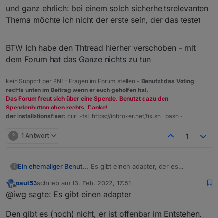
und ganz ehrlich: bei einem solch sicherheitsrelevanten
Thema möchte ich nicht der erste sein, der das testet
BTW Ich habe den Thtread hierher verschoben - mit
dem Forum hat das Ganze nichts zu tun
kein Support per PN! - Fragen im Forum stellen -
Benutzt das Voting
rechts unten im Beitrag wenn er euch geholfen hat.
Das Forum freut sich über eine Spende. Benutzt dazu den
Spendenbutton oben rechts. Danke!
der Installationsfixer:
curl -fsL https://iobroker.net/fix.sh | bash -
?
1 Antwort
1
Es gibt einen adapter, der es
Ein ehemaliger Benutzer
?
ermöglicht ein VPN basierend auf
paul53
schrieb am
13. Feb. 2022, 17:51
WireGuard einzurichten. Die
https://www.npmjs.com/package/iobr
zuletzt editiert von
Offline
@iwg sagte: Es gibt einen adapter
Einrichtung sollte relativ einfach und
oker.iwg-vpn
unproblematisch sein. Für jeden. Was
Den gibt es (noch) nicht, er ist offenbar im Entstehen.
haltet Ihr davon?