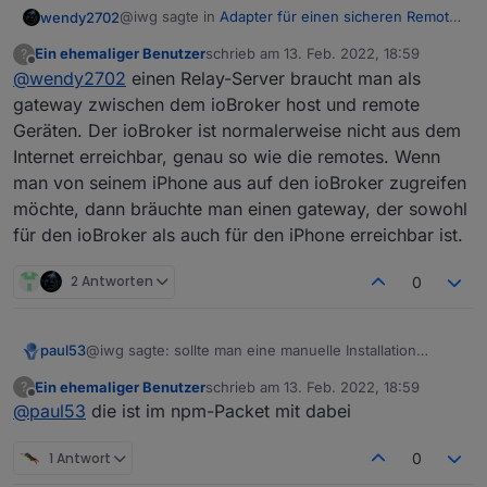
@iwg sagte in
Adapter für einen sicheren Remote-
wendy2702
Zugriff auf ioBroker
:
Ein ehemaliger Benutzer
schrieb am
13. Feb. 2022, 18:59
?
zuletzt editiert von
Offline
@
wendy2702
einen Relay-Server braucht man als
@
wendy2702
weil es evtl. nicht für alle
einfach WireGuard zu verstehen und
gateway zwischen dem ioBroker host und remote
Ich hatte Deinen Post wie eine frage verstanden
einzurichten. Außerdem, man braucht ja
Geräten. Der ioBroker ist normalerweise nicht aus dem
und nicht das du einen Adapter entwickelst.
einen Relay-Server.
Internet erreichbar, genau so wie die remotes. Wenn
Wieso braucht man einen Relay-Server?
man von seinem iPhone aus auf den ioBroker zugreifen
möchte, dann bräuchte man einen gateway, der sowohl
für den ioBroker als auch für den iPhone erreichbar ist.
2 Antworten
0
@iwg sagte: sollte man eine manuelle Installation
paul53
wagen:
Ein ehemaliger Benutzer
schrieb am
13. Feb. 2022, 18:59
?
Das funktioniert ohne die
main.js
? Die finde ich nämlich
zuletzt editiert von
Offline
@
paul53
die ist im npm-Packet mit dabei
nicht.
1 Antwort
0