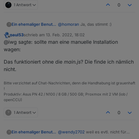
1 Antwort
0
@
homoran
Ja, das stimmt :)
Ein ehemaliger Benutzer
?
paul53
schrieb am
13. Feb. 2022, 18:02
Deswegen, möchte man den
zuletzt editiert von
Offline
@iwg sagte: sollte man eine manuelle Installation
ausprobieren, so sollte man eine
manuelle Installation wagen:
npm i iobroker.iwg-vpn
wagen:
iob add iwg-vpn
Das funktioniert ohne die
main.js
? Die finde ich nämlich
nicht.
Bitte verzichtet auf Chat-Nachrichten, denn die Handhabung ist grauenhaft
!
Produktiv: Asus PN 42 / N100 / 8 GB / 500 GB; Proxmox mit 2 VM (iob /
openCCU)
?
1 Antwort
0
Ein ehemaliger Benutzer
@
wendy2702
weil es evtl. nicht für
?
alle einfach WireGuard zu verstehen