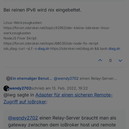
Bei reinen IPv6 wird nix eingebettet.
Linux-Werkzeugkasten:
https://forum.iobroker.net/topic/42952/der-kleine-iobroker-linux-
werkzeugkasten
NodeJS Fixer Skript:
https://forum.iobroker.net/topic/68035/iob-node-fix-skript
iob_diag: curl -sLf -o
diag.sh
https://iobroker.net/diag.sh && bash
diag.sh
0
Ein ehemaliger Benutzer
@
wendy2702
einen Relay-Server
?
braucht man als gateway zwischen
wendy2702
schrieb am
13. Feb. 2022, 19:22
dem ioBroker host und remote
zuletzt editiert von
Offline
@iwg sagte in
Adapter für einen sicheren Remote-
Geräten. Der ioBroker ist
normalerweise nicht aus dem Internet
Zugriff auf ioBroker
:
erreichbar, genau so wie die remotes.
Wenn man von seinem iPhone aus auf
den ioBroker zugreifen möchte, dann
@
wendy2702
einen Relay-Server braucht man als
bräuchte man einen gateway, der
gateway zwischen dem ioBroker host und remote
sowohl für den ioBroker als auch für