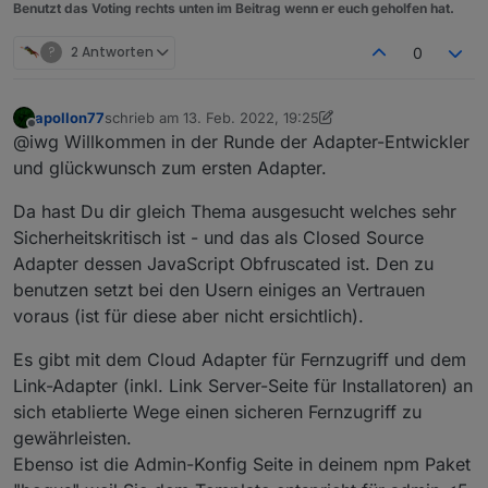
Benutzt das Voting rechts unten im Beitrag wenn er euch geholfen hat.
?
2 Antworten
0
apollon77
schrieb am
13. Feb. 2022, 19:25
zuletzt editiert von apollon77
Offline
@iwg Willkommen in der Runde der Adapter-Entwickler
und glückwunsch zum ersten Adapter.
Da hast Du dir gleich Thema ausgesucht welches sehr
Sicherheitskritisch ist - und das als Closed Source
Adapter dessen JavaScript Obfruscated ist. Den zu
benutzen setzt bei den Usern einiges an Vertrauen
voraus (ist für diese aber nicht ersichtlich).
Es gibt mit dem Cloud Adapter für Fernzugriff und dem
Link-Adapter (inkl. Link Server-Seite für Installatoren) an
sich etablierte Wege einen sicheren Fernzugriff zu
gewährleisten.
Ebenso ist die Admin-Konfig Seite in deinem npm Paket