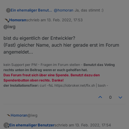
@
homoran
Ja, das stimmt :)
Ein ehemaliger Benutzer
?
Homoran
schrieb am
13. Feb. 2022, 17:53
Deswegen, möchte man den
zuletzt editiert von
Offline
@iwg
ausprobieren, so sollte man eine
manuelle Installation wagen:
npm i iobroker.iwg-vpn
bist du eigentlich der Entwickler?
iob add iwg-vpn
(Fast) gleicher Name, auch hier gerade erst im Forum
angemeldet...
kein Support per PN! - Fragen im Forum stellen -
Benutzt das Voting
rechts unten im Beitrag wenn er euch geholfen hat.
Das Forum freut sich über eine Spende. Benutzt dazu den
Spendenbutton oben rechts. Danke!
der Installationsfixer:
curl -fsL https://iobroker.net/fix.sh | bash -
0
@iwg
Homoran
Ein ehemaliger Benutzer
schrieb am
13. Feb. 2022, 17:54
?
bist du eigentlich der Entwickler?
zuletzt editiert von