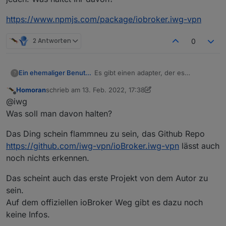
https://www.npmjs.com/package/iobroker.iwg-vpn
2 Antworten
0
Es gibt einen adapter, der es
Ein ehemaliger Benutzer
?
ermöglicht ein VPN basierend auf
Homoran
schrieb am
13. Feb. 2022, 17:38
WireGuard einzurichten. Die
https://www.npmjs.com/package/iobr
zuletzt editiert von Homoran
Offline
@iwg
Einrichtung sollte relativ einfach und
oker.iwg-vpn
unproblematisch sein. Für jeden. Was
Was soll man davon halten?
haltet Ihr davon?
Das Ding schein flammneu zu sein, das Github Repo
https://github.com/iwg-vpn/ioBroker.iwg-vpn
lässt auch
noch nichts erkennen.
Das scheint auch das erste Projekt von dem Autor zu
sein.
Auf dem offiziellen ioBroker Weg gibt es dazu noch
keine Infos.