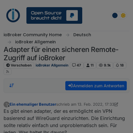
Weiter zum Inhalt
ioBroker Community Home
Deutsch
ioBroker Allgemein
Adapter für einen sicheren Remote-
Zugriff auf ioBroker
Verschoben
ioBroker Allgemein
47
11
9.1k
18
Anmelden zum Antworten
Ein ehemaliger Benutzer
schrieb am
13. Feb. 2022, 17:33
?
zuletzt editiert von Ein ehemaliger Benut
Offline
Es gibt einen adapter, der es ermöglicht ein VPN
basierend auf WireGuard einzurichten. Die Einrichtung
sollte relativ einfach und unproblematisch sein. Für
jeden. Was haltet Ihr davon?