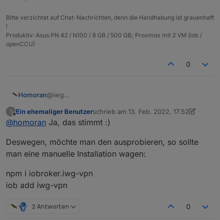
Bitte verzichtet auf Chat-Nachrichten, denn die Handhabung ist grauenhaft
!
Produktiv: Asus PN 42 / N100 / 8 GB / 500 GB; Proxmox mit 2 VM (iob /
openCCU)
0
@iwg
Homoran
Was soll man davon halten?
Ein ehemaliger Benutzer
schrieb am
13. Feb. 2022, 17:52
?
Das Ding schein flammneu zu sein, das Github Repo
zuletzt editiert von Ein ehemaliger Benutz
Offline
@
homoran
Ja, das stimmt :)
https://github.com/iwg-vpn/ioBroker.iwg-vpn
lässt
auch noch nichts erkennen.
Das scheint auch das erste Projekt von dem Autor zu
Deswegen, möchte man den ausprobieren, so sollte
sein.
Auf dem offiziellen ioBroker Weg gibt es dazu noch
und ganz ehrlich: bei einem solch
man eine manuelle Installation wagen:
keine Infos.
sicherheitsrelevanten Thema möchte ich nicht der
erste sein, der das testet
npm i iobroker.iwg-vpn
iob add iwg-vpn
BTW Ich habe den Thtread hierher verschoben - mit
dem Forum hat das Ganze nichts zu tun
2 Antworten
0