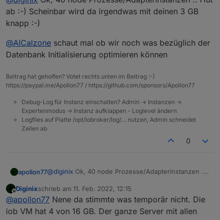
Spoiler
2022-02-11 12:30:34.305 - error: ping.0 (34988
ab :-) Scheinbar wird da irgendwas mit deinen 3 GB
2022-02-11 12:30:34.197 - error: sonoff.0 (349
knapp :-)
2022-02-11 12:30:34.325 - warn: influxdb.0 (34
2022-02-11 12:30:34.346 - info: iot.1 (350554)
@
AlCalzone
schaut mal ob wir noch was bezüglich der
Datenbank Initialisierung optimieren können
Beitrag hat geholfen? Votet rechts unten im Beitrag :-)
https://paypal.me/Apollon77 / https://github.com/sponsors/Apollon77
Debug-Log für Instanz einschalten? Admin -> Instanzen ->
Expertenmodus -> Instanz aufklappen - Loglevel ändern
Logfiles auf Platte /opt/iobroker/log/… nutzen, Admin schneidet
Zeilen ab
0
@
diginix
Ok, 40 node Prozesse/Adapterinstanzen ..
apollon77
Hut ab :-) Scheinbar wird da irgendwas mit deinen 3
Diginix
schrieb am
11. Feb. 2022, 12:15
GB knapp :-)
@
AlCalzone
schaut mal ob wir noch was bezüglich
zuletzt editiert von
Offline
@
apollon77
Nene da stimmte was temporär nicht. Die
der Datenbank Initialisierung optimieren können
iob VM hat 4 von 16 GB. Der ganze Server mit allen