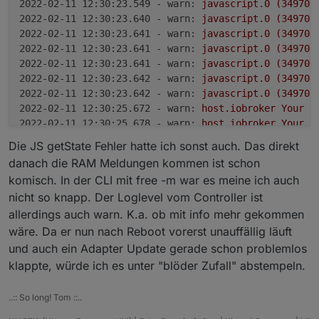
2022-02-11 12:30:23.549 - warn:
javascript.0
(349701
2022-02-11 12:30:23.640 - warn:
javascript.0
(349701
2022-02-11 12:30:23.641 - warn:
javascript.0
(349701
2022-02-11 12:30:23.641 - warn:
javascript.0
(349701
2022-02-11 12:30:23.641 - warn:
javascript.0
(349701
2022-02-11 12:30:23.642 - warn:
javascript.0
(349701
2022-02-11 12:30:23.642 - warn:
javascript.0
(349701
2022-02-11 12:30:25.672 - warn:
host.iobroker
Your
s
2022-02-11 12:30:25.678 - warn:
host.iobroker
Your
s
2022-02-11 12:30:26.481 - warn:
host.iobroker
Your
s
Die JS getState Fehler hatte ich sonst auch. Das direkt
2022-02-11 12:30:26.520 - warn:
host.iobroker
Your
s
danach die RAM Meldungen kommen ist schon
2022-02-11 12:30:34.119 - error:
text2command.0
(350
komisch. In der CLI mit free -m war es meine ich auch
2022-02-11 12:30:34.133 - error:
simple-api.0
(35076
nicht so knapp. Der Loglevel vom Controller ist
2022-02-11 12:30:34.134 - error:
radar2.0
(350696)
S
allerdings auch warn. K.a. ob mit info mehr gekommen
2022-02-11 12:30:34.154 - error:
parser.0
(350642)
S
2022-02-11 12:30:34.161 - error:
lupusec.0
(350587)
wäre. Da er nun nach Reboot vorerst unauffällig läuft
2022-02-11 12:30:34.171 - error:
info.0
(350074)
Sta
und auch ein Adapter Update gerade schon problemlos
2022-02-11 12:30:34.177 - error:
backitup.0
(350000)
klappte, würde ich es unter "blöder Zufall" abstempeln.
2022-02-11 12:30:34.191 - error:
shelly.0
(349917)
S
2022-02-11 12:30:34.193 - error:
shelly.0
(349917)
O
..:: So long! Tom ::..
2022-02-11 12:30:34.205 - error:
modbus.0
(349812)
O
2022-02-11 12:30:34.213 - error:
alexa2.0
(349750)
S