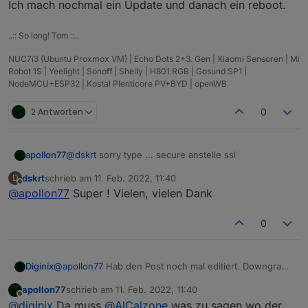
Ich mach nochmal ein Update und danach ein reboot.
..:: So long! Tom ::..
NUC7i3 (Ubuntu Proxmox VM) | Echo Dots 2+3. Gen | Xiaomi Sensoren | Mi
Robot 1S | Yeelight | Sonoff | Shelly | H801 RGB | Gosund SP1 |
NodeMCU+ESP32 | Kostal Plenticore PV+BYD | openWB
2 Antworten
0
apollon77
@
dskrt
sorry type ... secure anstelle ssl
dskrt
schrieb am
11. Feb. 2022, 11:40
D
zuletzt editiert von
Offline
@
apollon77
Super ! Vielen, vielen Dank
0
@
apollon77
Hab den Post noch mal editiert. Downgrade
Diginix
auf 4.0.7 hat leider auch nicht geholfen.
apollon77
schrieb am
11. Feb. 2022, 11:40
iobroker@iobroker:/opt/iobroker/log$ iob list i
zuletzt editiert von
Offline
@
diginix
Da muss
@
AlCalzone
was zu sagen wo der
Uncaught Rejection: Error: Connection is closed