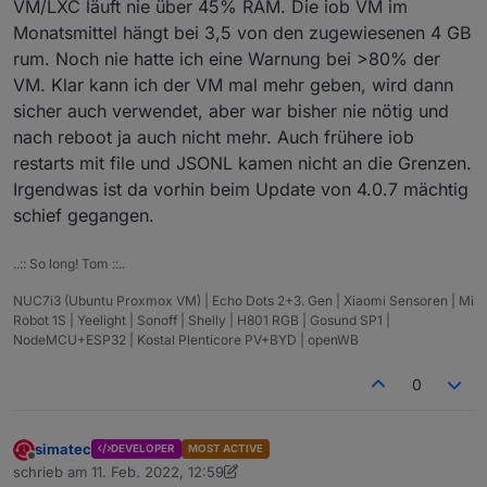
VM/LXC läuft nie über 45% RAM. Die iob VM im
Monatsmittel hängt bei 3,5 von den zugewiesenen 4 GB
rum. Noch nie hatte ich eine Warnung bei >80% der
VM. Klar kann ich der VM mal mehr geben, wird dann
sicher auch verwendet, aber war bisher nie nötig und
nach reboot ja auch nicht mehr. Auch frühere iob
restarts mit file und JSONL kamen nicht an die Grenzen.
Irgendwas ist da vorhin beim Update von 4.0.7 mächtig
schief gegangen.
..:: So long! Tom ::..
NUC7i3 (Ubuntu Proxmox VM) | Echo Dots 2+3. Gen | Xiaomi Sensoren | Mi
Robot 1S | Yeelight | Sonoff | Shelly | H801 RGB | Gosund SP1 |
NodeMCU+ESP32 | Kostal Plenticore PV+BYD | openWB
0
simatec
DEVELOPER
MOST ACTIVE
Offline
schrieb am
11. Feb. 2022, 12:59
zuletzt editiert von simatec
2. Nov. 2022, 14:03