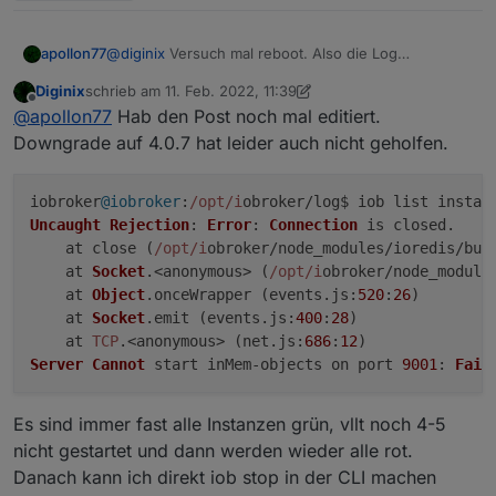
@
diginix
Versuch mal reboot. Also die Log
apollon77
Meldungen sagen nur das dein RAM gerade knapp
Diginix
schrieb am
11. Feb. 2022, 11:39
wird - sonst nix.
Das andere (mit dem "lock" der DB) ist der echte
zuletzt editiert von Diginix
2. Nov. 2022, 12:40
Offline
@
apollon77
Hab den Post noch mal editiert.
Grund das es nicht startet
Downgrade auf 4.0.7 hat leider auch nicht geholfen.
iobroker
@iobroker
:
/opt/i
Uncaught
Rejection
: 
Error
: 
Connection
 is closed.

    at close (
/opt/i
obroker/node_modules/ioredis/bui
    at 
Socket
.<anonymous> (
/opt/i
obroker/node_module
    at 
Object
.
onceWrapper
 (events.
js
:
520
:
26
)

    at 
Socket
.
emit
 (events.
js
:
400
:
28
)

    at 
TCP
.<anonymous> (net.
js
:
686
:
12
Server
Cannot
 start inMem-objects on port 
9001
: 
Fail
Es sind immer fast alle Instanzen grün, vllt noch 4-5
nicht gestartet und dann werden wieder alle rot.
Danach kann ich direkt iob stop in der CLI machen