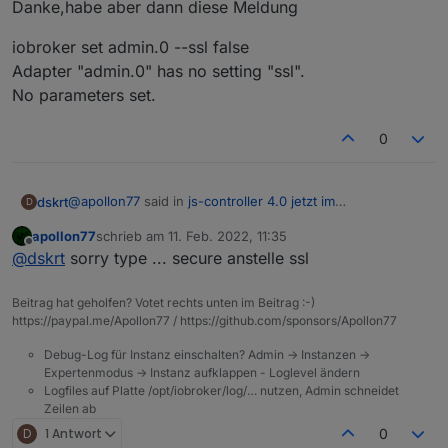
Danke,habe aber dann diese Meldung
iobroker set admin.0 --ssl false
Adapter "admin.0" has no setting "ssl".
No parameters set.
0
@
apollon77
said in
js-controller 4.0 jetzt im
dskrt
D
BETA/LATEST!
:
apollon77
schrieb am
11. Feb. 2022, 11:35
zuletzt editiert von
Offline
iobroker set admin.0 --ssl false
@
dskrt
sorry type ... secure anstelle ssl
Beitrag hat geholfen? Votet rechts unten im Beitrag :-)
Danke,habe aber dann diese Meldung
https://paypal.me/Apollon77 / https://github.com/sponsors/Apollon77
iobroker set admin.0 --ssl false
Debug-Log für Instanz einschalten? Admin -> Instanzen ->
Adapter "admin.0" has no setting "ssl".
Expertenmodus -> Instanz aufklappen - Loglevel ändern
No parameters set.
Logfiles auf Platte /opt/iobroker/log/… nutzen, Admin schneidet
Zeilen ab
D
1 Antwort
0