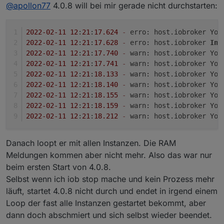
Offline
Adapter/Instanzen welche bei der
@
apollon77
4.0.8 will bei mir gerade nicht durchstarten:
Grundinstallation dabei sind wurden allerdings
Naja dann hättest Du auch zwei Instanzen ... würdest
nicht deinstalliert. Das wäre vielleicht noch eine
du also sehen. Nur vom "da liegenden Code"
2022
-02
-11
12
:
21
:
17.624
-
 erro: host.iobroker You
kleine Optimierung. Nicht das man wenn man
passiert nix. Aber ja. Müsste man mal überlegen wie
nicht darauf achtet nachher mehrere BackitUp
2022
-02
-11
12
:
21
:
17.628
-
 erro: host.iobroker 
In
 
man das erkennen könnte
Instanzen hat die Zeitgleich Backups machen
2022
-02
-11
12
:
21
:
17.740
-
 warn: host.iobroker You
oder so.
2022
-02
-11
12
:
21
:
17.741
-
 warn: host.iobroker You
2022
-02
-11
12
:
21
:
18.133
-
 warn: host.iobroker You
2022
-02
-11
12
:
21
:
18.140
-
 warn: host.iobroker You
2022
-02
-11
12
:
21
:
18.155
-
 warn: host.iobroker You
2022
-02
-11
12
:
21
:
18.159
-
 warn: host.iobroker You
2022
-02
-11
12
:
21
:
18.212
-
 warn: host.iobroker You
Danach loopt er mit allen Instanzen. Die RAM
Meldungen kommen aber nicht mehr. Also das war nur
beim ersten Start von 4.0.8.
Selbst wenn ich iob stop mache und kein Prozess mehr
läuft, startet 4.0.8 nicht durch und endet in irgend einem
Loop der fast alle Instanzen gestartet bekommt, aber
dann doch abschmiert und sich selbst wieder beendet.