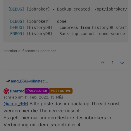
[
DEBUG
] [iobroker] - Backup created: /opt/iobroker/b
[
DEBUG
] [iobroker] - done

[
DEBUG
] [historyDB] - compress 
from
 historyDB started
[
ERROR
] [historyDB] - Backitup cannot found source 
"
iobroker auf proxmox container
1
@
simatec
amg_666
ich hab den aktuellen js-controller drauf (4.0.8) und
simatec
DEVELOPER
MOST ACTIVE
backitup 2.3.0 grade installiert.
Das lief alles fehlerfrei durch, aber ich habe ein
Offline
schrieb am
11. Feb. 2022, 13:14
intel nuc mit proxmox debian als Master und einen
backup manuell angestartet (über Adminoberfläche)
zuletzt editiert von simatec
2. Nov. 2022, 15:11
@
amg_666
Bitte poste das im backitup Thread sonst
abgesetzten pi3b (auch mit 4.0.8)
und das "hängt", keine Ahnung was da "undefined"
Started iobroker ...

ist.
[DEBUG] [iobroker] - host.iobroker 17009 stat
werden hier die Themen vermischt.
Es geht hier nur um den Restore des iobrokers in
[DEBUG] [iobroker] - host.iobroker 19191 obje
Verbindung mit dem js-controller 4