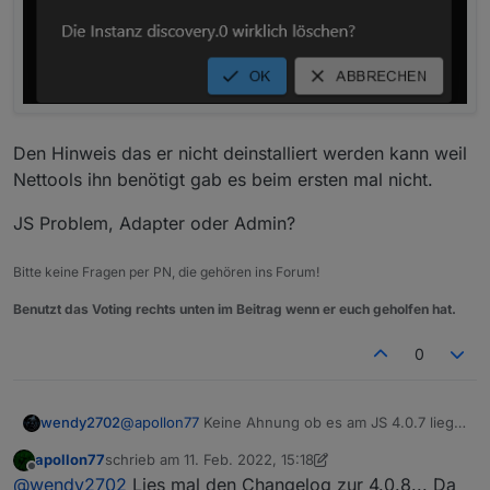
Den Hinweis das er nicht deinstalliert werden kann weil
Nettools ihn benötigt gab es beim ersten mal nicht.
JS Problem, Adapter oder Admin?
Bitte keine Fragen per PN, die gehören ins Forum!
Benutzt das Voting rechts unten im Beitrag wenn er euch geholfen hat.
0
@
apollon77
Keine Ahnung ob es am JS 4.0.7 liegt
wendy2702
aber ich habe ja vorhin einen Slave neu installiert
apollon77
schrieb am
11. Feb. 2022, 15:18
und da ist ja dann der Discovery Adapter bei. Den
Im Log:
zuletzt editiert von apollon77
2. Nov. 2022, 16:41
Offline
@
wendy2702
Lies mal den Changelog zur 4.0.8... Da
wollte ich jetzt wieder löschen vom Master aus.