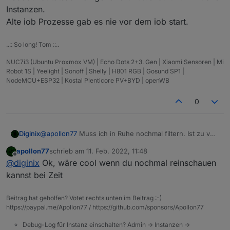
Instanzen.
Alte iob Prozesse gab es nie vor dem iob start.
..:: So long! Tom ::..
NUC7i3 (Ubuntu Proxmox VM) | Echo Dots 2+3. Gen | Xiaomi Sensoren | Mi
Robot 1S | Yeelight | Sonoff | Shelly | H801 RGB | Gosund SP1 |
NodeMCU+ESP32 | Kostal Plenticore PV+BYD | openWB
0
Diginix
@
apollon77
Muss ich in Ruhe nochmal filtern. Ist zu voll
mit Fehlern von Adaptern die seit 4.x gemeldet werden.
apollon77
schrieb am
11. Feb. 2022, 11:48
Reboot hat tatsächlich geholfen. 4.0.8 läuft nun mit
zuletzt editiert von
Offline
@
diginix
Ok, wäre cool wenn du nochmal reinschauen
allen Instanzen.
Alte iob Prozesse gab es nie vor dem iob start.
kannst bei Zeit
Beitrag hat geholfen? Votet rechts unten im Beitrag :-)
https://paypal.me/Apollon77 / https://github.com/sponsors/Apollon77
Debug-Log für Instanz einschalten? Admin -> Instanzen ->