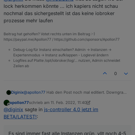
Es sind immer fast alle Instanzen grün, vllt noch 4-5
    at close (/opt/iobroker/node_modules/iored
lock herkommen könnte ... ich kapiers nicht schau
nicht gestartet und dann werden wieder alle rot.
    at Socket.<anonymous> (/opt/iobroker/node_
nochmal das sichergestellt ist das keine iobroker
Danach kann ich direkt iob stop in der CLI machen
    at Object.onceWrapper (events.js:520:26)

prozesse mehr laufen
Ich mach nochmal ein Update und danach ein reboot.
    at Socket.emit (events.js:400:28)

    at TCP.<anonymous> (net.js:686:12)

Beitrag hat geholfen? Votet rechts unten im Beitrag :-)
https://paypal.me/Apollon77 / https://github.com/sponsors/Apollon77
Debug-Log für Instanz einschalten? Admin -> Instanzen ->
Expertenmodus -> Instanz aufklappen - Loglevel ändern
Logfiles auf Platte /opt/iobroker/log/… nutzen, Admin schneidet
Zeilen ab
0
@
apollon77
Hab den Post noch mal editiert. Downgrade
Diginix
auf 4.0.7 hat leider auch nicht geholfen.
apollon77
schrieb am
11. Feb. 2022, 11:40
iobroker@iobroker:/opt/iobroker/log$ iob list i
zuletzt editiert von apollon77
2. Nov. 2022, 12:41
Offline
@
diginix
sagte in
js-controller 4.0 jetzt im
Uncaught Rejection: Error: Connection is closed
Es sind immer fast alle Instanzen grün, vllt noch 4-5
    at close (/opt/iobroker/node_modules/iored
BETA/LATEST!
:
nicht gestartet und dann werden wieder alle rot.
    at Socket.<anonymous> (/opt/iobroker/node_
Danach kann ich direkt iob stop in der CLI machen
    at Object.onceWrapper (events.js:520:26)

Ich mach nochmal ein Update und danach ein reboot.
    at Socket.emit (events.js:400:28)

Es sind immer fast alle Instanzen grün, vllt noch 4-5