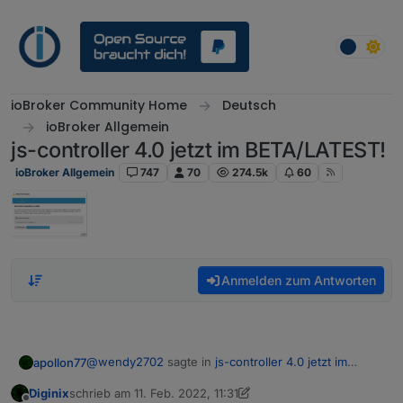
Weiter zum Inhalt
ioBroker Community Home
Deutsch
ioBroker Allgemein
js-controller 4.0 jetzt im BETA/LATEST!
ioBroker Allgemein
747
70
274.5k
60
Anmelden zum Antworten
@
wendy2702
sagte in
js-controller 4.0 jetzt im
apollon77
BETA/LATEST!
:
Diginix
schrieb am
11. Feb. 2022, 11:31
zuletzt editiert von Diginix
2. Nov. 2022, 12:35