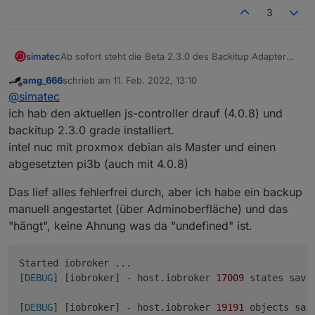
3
Ab sofort steht die Beta 2.3.0 des Backitup Adapter
simatec
zur Verfügung.
amg_666
schrieb am
11. Feb. 2022, 13:10
Hier gab es für den js-controller einige größere
Es wäre super, wenn hier die Tester des js-controllers
zuletzt editiert von
Offline
@
simatec
Änderungen beim iobroker-restore.
dies mit testen und bei Fehlern bitte melden könnten.
Voraussetzung für einen Test des Restores ist js-
Auch Versionen von js-controller 3.3.x werden weiter
ich hab den aktuellen js-controller drauf (4.0.8) und
controller größer 4.0.6, da alle Anpassungen in
unterstützt.
backitup 2.3.0 grade installiert.
kleineren 4er Versionen noch nicht enthalten sind.
Alle Änderungen findet Ihr im Backitup Thread.
intel nuc mit proxmox debian als Master und einen
abgesetzten pi3b (auch mit 4.0.8)
https://forum.iobroker.net/post/760337
Das lief alles fehlerfrei durch, aber ich habe ein backup
manuell angestartet (über Adminoberfläche) und das
"hängt", keine Ahnung was da "undefined" ist.
Started iobroker ...

[
DEBUG
] [iobroker] - host.iobroker 
17009
 states saved
[
DEBUG
] [iobroker] - host.iobroker 
19191
 objects save