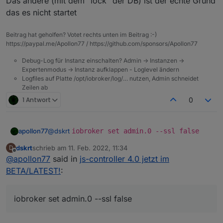
Das andere (mit dem "lock" der DB) ist der echte Grund
Selbst wenn ich iob stop mache und kein Prozess mehr
2022-02-11 12:21:18.140 - warn: host.iobroker 
das es nicht startet
Habe nun ein Downgrad auf 4.0.7 gemacht.
läuft, startet 4.0.8 nicht durch und endet in irgend
2022-02-11 12:21:18.155 - warn: host.iobroker 
einem Loop der fast alle Instanzen gestartet bekommt,
2022-02-11 12:21:18.159 - warn: host.iobroker 
aber dann doch abschmiert und sich selbst wieder
Beitrag hat geholfen? Votet rechts unten im Beitrag :-)
beendet.
https://paypal.me/Apollon77 / https://github.com/sponsors/Apollon77
Debug-Log für Instanz einschalten? Admin -> Instanzen ->
Expertenmodus -> Instanz aufklappen - Loglevel ändern
Logfiles auf Platte /opt/iobroker/log/… nutzen, Admin schneidet
Zeilen ab
1 Antwort
0
apollon77
@
dskrt
iobroker set admin.0 --ssl false
dskrt
schrieb am
11. Feb. 2022, 11:34
D
zuletzt editiert von
Offline
@
apollon77
said in
js-controller 4.0 jetzt im
BETA/LATEST!
:
iobroker set admin.0 --ssl false