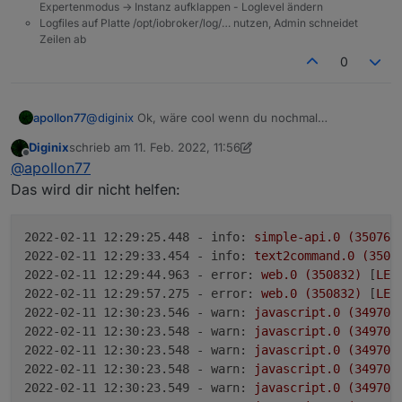
Expertenmodus -> Instanz aufklappen - Loglevel ändern
Logfiles auf Platte /opt/iobroker/log/… nutzen, Admin schneidet
Zeilen ab
0
apollon77
@
diginix
Ok, wäre cool wenn du nochmal
reinschauen kannst bei Zeit
Diginix
schrieb am
11. Feb. 2022, 11:56
zuletzt editiert von Diginix
2. Nov. 2022, 12:56
Offline
@
apollon77
Das wird dir nicht helfen:
2022-02-11 12:29:25.448 - info:
simple-api.0
(350760
2022-02-11 12:29:33.454 - info:
text2command.0
(3508
2022-02-11 12:29:44.963 - error:
web.0
(350832)
 [
LE
]
2022-02-11 12:29:57.275 - error:
web.0
(350832)
 [
LE
]
2022-02-11 12:30:23.546 - warn:
javascript.0
(349701
2022-02-11 12:30:23.548 - warn:
javascript.0
(349701
2022-02-11 12:30:23.548 - warn:
javascript.0
(349701
2022-02-11 12:30:23.548 - warn:
javascript.0
(349701
2022-02-11 12:30:23.549 - warn:
javascript.0
(349701