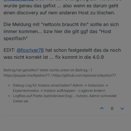
2022-02-11 15:50:07.082  - info: host.iobr
wurde genau das gefixt ... also wenn es darum geht
2022-02-11 15:50:09.570  - info: host.iobr
einen discovery auf nem anderen Host zu löschen.
In den Objekten:
2022-02-11 15:50:10.934  - info: host.iobr
2022-02-11 15:50:11.216  - info: host.iobr
Die Meldung mit "nettools braucht ihn" sollte an sich
2022-02-11 15:50:11.280  - info: host.iobr
immer kommen... bzw hier die gilt ggf das "Host
2022-02-11 15:50:11.319  - info: host.iobr
Im Admin:
spezifisch"
2022-02-11 15:50:11.338  - info: linux-con
2022-02-11 15:50:11.435  - info: host.iobr
2022-02-11 15:50:13.091  - info: host.iobr
EDIT:
@
foxriver76
hat schon festgestellt das da noch
2022-02-11 15:50:13.091  - info: host.iobr
was nicht korrekt ist ... fix kommt in die 4.0.9
2022-02-11 15:50:13.241  - info: host.iobr
Beitrag hat geholfen? Votet rechts unten im Beitrag :-)
https://paypal.me/Apollon77 / https://github.com/sponsors/Apollon77
Jetzt mal versucht wenn ich auf den Slave Filter
Debug-Log für Instanz einschalten? Admin -> Instanzen ->
wobei ich dann in einen loop laufe:
Expertenmodus -> Instanz aufklappen - Loglevel ändern
Wenn ich das bestätige:
Logfiles auf Platte /opt/iobroker/log/… nutzen, Admin schneidet
Zeilen ab
0