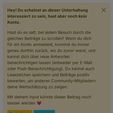
Hey! Du scheinst an dieser Unterhaltung
Kommt das:
interessiert zu sein, hast aber noch kein
Konto.
Hast du es satt, bei jedem Besuch durch die
gleichen Beiträge zu scrollen? Wenn du dich
für ein Konto anmeldest, kommst du immer
genau dorthin zurück, wo du zuvor warst, und
kannst dich über neue Antworten
benachrichtigen lassen (entweder per E-Mail
oder Push-Benachrichtigung). Du kannst auch
Lesezeichen speichern und Beiträge positiv
bewerten, um anderen Community-Mitgliedern
deine Wertschätzung zu zeigen.
Wenn ich dann hier auf Schließen klicke kommt
Mit deinem Input könnte dieser Beitrag noch
wieder das:
besser werden 💗
Den Hinweis das er nicht deinstalliert werden kann
weil Nettools ihn benötigt gab es beim ersten mal