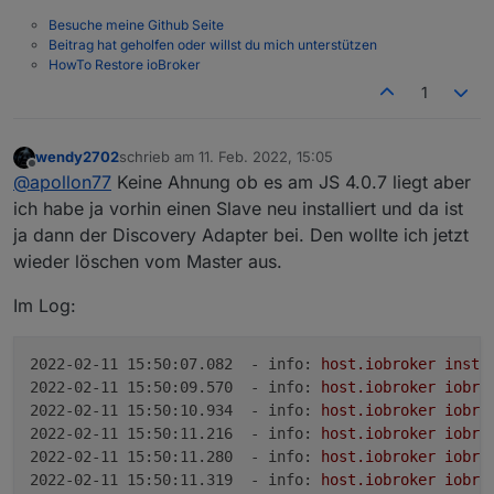
[DEBUG] [iobroker] - Backup created: /opt/io
Besuche meine Github Seite
[DEBUG] [iobroker] - done

Beitrag hat geholfen oder willst du mich unterstützen
HowTo Restore ioBroker
[DEBUG] [historyDB] - compress from historyDB
1
wendy2702
schrieb am
11. Feb. 2022, 15:05
zuletzt editiert von
Offline
@
apollon77
Keine Ahnung ob es am JS 4.0.7 liegt aber
ich habe ja vorhin einen Slave neu installiert und da ist
ja dann der Discovery Adapter bei. Den wollte ich jetzt
wieder löschen vom Master aus.
Im Log:
2022-02-11 15:50:07.082  - info:
host.iobroker
insta
2022-02-11 15:50:09.570  - info:
host.iobroker
iobro
2022-02-11 15:50:10.934  - info:
host.iobroker
iobro
2022-02-11 15:50:11.216  - info:
host.iobroker
iobro
2022-02-11 15:50:11.280  - info:
host.iobroker
iobro
2022-02-11 15:50:11.319  - info:
host.iobroker
iobro