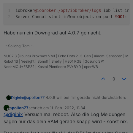
iobroker
@iobroker
:/opt/iobroker/log
$ 
iob list ins
Server Cannot start inMem-objects on port 
9001
: F
Habe nun ein Downgrad auf 4.0.7 gemacht.
..:: So long! Tom ::..
NUC7i3 (Ubuntu Proxmox VM) | Echo Dots 2+3. Gen | Xiaomi Sensoren | Mi
Robot 1S | Yeelight | Sonoff | Shelly | H801 RGB | Gosund SP1 |
NodeMCU+ESP32 | Kostal Plenticore PV+BYD | openWB
0
@
apollon77
4.0.8 will bei mir gerade nicht durchstarten:
Diginix
apollon77
schrieb am
11. Feb. 2022, 11:34
2022-02-11 12:21:17.624 - erro: host.iobroker 
zuletzt editiert von
Offline
@
diginix
Versuch mal reboot. Also die Log Meldungen
2022-02-11 12:21:17.628 - erro: host.iobroker 
Danach loopt er mit allen Instanzen. Die RAM
2022-02-11 12:21:17.740 - warn: host.iobroker 
sagen nur das dein RAM gerade knapp wird - sonst nix.
Meldungen kommen aber nicht mehr. Also das war nur
2022-02-11 12:21:17.741 - warn: host.iobroker 
beim ersten Start von 4.0.8.
iobroker@iobroker:/opt/iobroker/log$ iob list i
2022-02-11 12:21:18.133 - warn: host.iobroker 