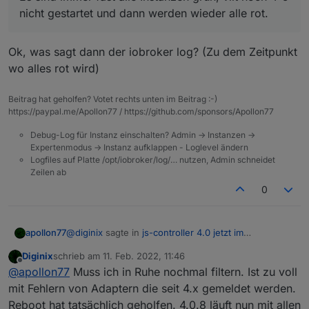
    at TCP.<anonymous> (net.js:686:12)

nicht gestartet und dann werden wieder alle rot.
Ok, was sagt dann der iobroker log? (Zu dem Zeitpunkt
wo alles rot wird)
Beitrag hat geholfen? Votet rechts unten im Beitrag :-)
https://paypal.me/Apollon77 / https://github.com/sponsors/Apollon77
Debug-Log für Instanz einschalten? Admin -> Instanzen ->
Expertenmodus -> Instanz aufklappen - Loglevel ändern
Logfiles auf Platte /opt/iobroker/log/… nutzen, Admin schneidet
Zeilen ab
0
@
diginix
sagte in
js-controller 4.0 jetzt im
apollon77
BETA/LATEST!
:
Diginix
schrieb am
11. Feb. 2022, 11:46
zuletzt editiert von
Offline
Es sind immer fast alle Instanzen grün, vllt noch
@
apollon77
Muss ich in Ruhe nochmal filtern. Ist zu voll
4-5 nicht gestartet und dann werden wieder
mit Fehlern von Adaptern die seit 4.x gemeldet werden.
Ok, was sagt dann der iobroker log? (Zu dem
alle rot.
Reboot hat tatsächlich geholfen. 4.0.8 läuft nun mit allen
Zeitpunkt wo alles rot wird)