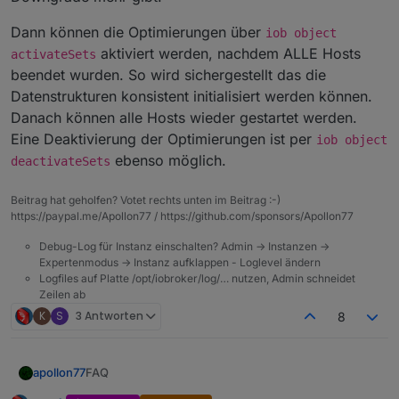
Dann können die Optimierungen über
iob object
aktiviert werden, nachdem ALLE Hosts
activateSets
beendet wurden. So wird sichergestellt das die
Datenstrukturen konsistent initialisiert werden können.
Danach können alle Hosts wieder gestartet werden.
Eine Deaktivierung der Optimierungen ist per
iob object
ebenso möglich.
deactivateSets
Beitrag hat geholfen? Votet rechts unten im Beitrag :-)
https://paypal.me/Apollon77 / https://github.com/sponsors/Apollon77
Debug-Log für Instanz einschalten? Admin -> Instanzen ->
Expertenmodus -> Instanz aufklappen - Loglevel ändern
Logfiles auf Platte /opt/iobroker/log/… nutzen, Admin schneidet
Zeilen ab
K
S
3 Antworten
8
FAQ
apollon77
Known Issues