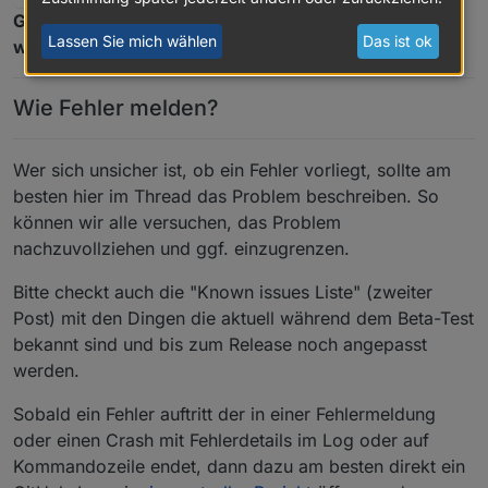
Generell ist zu testen, ob alles noch so funktioniert
Lassen Sie mich wählen
Das ist ok
wie vorher auch. Das ist das wichtigste!
Wie Fehler melden?
Wer sich unsicher ist, ob ein Fehler vorliegt, sollte am
besten hier im Thread das Problem beschreiben. So
können wir alle versuchen, das Problem
nachzuvollziehen und ggf. einzugrenzen.
Bitte checkt auch die "Known issues Liste" (zweiter
Post) mit den Dingen die aktuell während dem Beta-Test
bekannt sind und bis zum Release noch angepasst
werden.
Sobald ein Fehler auftritt der in einer Fehlermeldung
oder einen Crash mit Fehlerdetails im Log oder auf
Kommandozeile endet, dann dazu am besten direkt ein