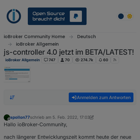
Weiter zum Inhalt
ioBroker Community Home
Deutsch
ioBroker Allgemein
js-controller 4.0 jetzt im BETA/LATEST!
ioBroker Allgemein
747
70
274.7k
60
Anmelden zum Antworten
apollon77
schrieb am
5. Feb. 2022, 17:03
zuletzt editiert von apollon77
Offline
Hallo ioBroker-Community,
nach längerer Entwicklungszeit kommt heute der neue