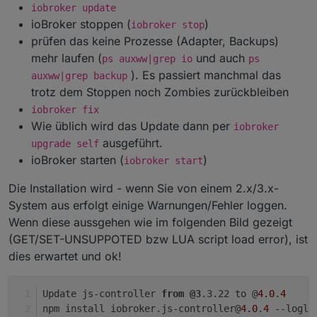
iobroker update
ioBroker stoppen (
)
iobroker stop
prüfen das keine Prozesse (Adapter, Backups)
mehr laufen (
und auch
ps auxww|grep io
ps
). Es passiert manchmal das
auxww|grep backup
trotz dem Stoppen noch Zombies zurückbleiben
iobroker fix
Wie üblich wird das Update dann per
iobroker
ausgeführt.
upgrade self
ioBroker starten (
)
iobroker start
Die Installation wird - wenn Sie von einem 2.x/3.x-
System aus erfolgt einige Warnungen/Fehler loggen.
Wenn diese aussgehen wie im folgenden Bild gezeigt
(GET/SET-UNSUPPOTED bzw LUA script load error), ist
dies erwartet und ok!
Update js-controller 
from
@3
.3.22 to @
4.0
.
4
npm install iobroker.js-controller@
4.0
.
4
 --logle