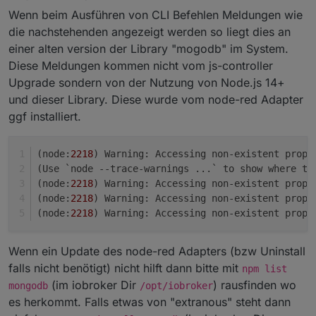
Wenn beim Ausführen von CLI Befehlen Meldungen wie
die nachstehenden angezeigt werden so liegt dies an
einer alten version der Library "mogodb" im System.
Diese Meldungen kommen nicht vom js-controller
Upgrade sondern von der Nutzung von Node.js 14+
und dieser Library. Diese wurde vom node-red Adapter
ggf installiert.
(node:
2218
) Warning: Accessing non-existent prope
(Use `node --trace-warnings ...` to show where th
(node:
2218
) Warning: Accessing non-existent prope
(node:
2218
)
 Warning: Accessing non-existent prope
(node:
2218
)
 Warning: Accessing non-existent prope
Wenn ein Update des node-red Adapters (bzw Uninstall
falls nicht benötigt) nicht hilft dann bitte mit
npm list
(im iobroker Dir
) rausfinden wo
mongodb
/opt/iobroker
es herkommt. Falls etwas von "extranous" steht dann