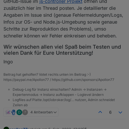
GitHub-Issue im
js-controller Projekt
öffnen und
zusätzlich hier im Thread posten. Je detaillierter die
Angaben im Issue sind (genaue Fehlermeldungen/Logs,
Infos zur OS- und Node.js-Umgebung sowie genaue
Schritte zur Reproduktion des Problems), umso
schneller können wir Fehler einkreisen und beheben.
Wir wünschen allen viel Spaß beim Testen und
vielen Dank für Eure Unterstützung!
Ingo
Beitrag hat geholfen? Votet rechts unten im Beitrag :-)
https://paypal.me/Apollon77 / https://github.com/sponsors/Apollon77
Debug-Log für Instanz einschalten? Admin -> Instanzen ->
Expertenmodus -> Instanz aufklappen - Loglevel ändern
Logfiles auf Platte /opt/iobroker/log/… nutzen, Admin schneidet
Zeilen ab
D
?
4 Antworten
6