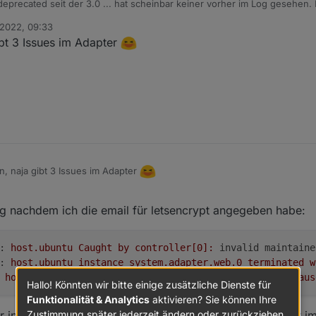
 deprecated seit der 3.0 ... hat scheinbar keiner vorher im Log gesehen. 
/iobroker/node_modules/
@
frankjoke
/myadapter/myAdapter.js Zeile 252
 2022, 09:33
jectList
in
adapter.getObjectList
.
 ... sorry
bt 3 Issues im Adapter
t in first post
, naja gibt 3 Issues im Adapter
22, 11:57
g nachdem ich die email für letsencrypt angegeben habe:
:
host.ubuntu
Caught
by
controller[0]:
invalid maintaine
:
host.ubuntu
instance
system.adapter.web.0
terminated
w
host.ubuntu
Restart
adapter
system.adapter.web.0
becaus
Hallo! Könnten wir bitte einige zusätzliche Dienste für
Funktionalität & Analytics
aktivieren? Sie können Ihre
r in die Admin Oberfläche. Wie kann ich diese Parameter i
Zustimmung später jederzeit ändern oder zurückziehen.