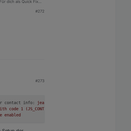
Für dich als Quick Fix:
 und ändere
#272
#273
r contact info:
jean@herz-klein.eu
ith
code
1
(JS_CONTROLLER_STOPPED)
e
enabled
m Setup der