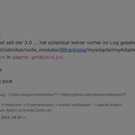
ersion 3.3.22 legt leider den KM.200 Adapter flach.
ov. 2022, 10:36
ed seit der 3.0 ... hat scheinbar keiner vorher im Log gesehe
atenpunkte aktualisiert, obwohl der Adapter verbunden ist.
ersion des js.controllers brachte bereits eine Warnmeldung:
opt/iobroker/node_modules/
@
frankjoke
/myadapter/myAdapter
in
.
ist
adapter.getObjectList
 der KM.200 läuft erneut.
y
et:
ke/ioBroker.km200/issues/69
t post
4 - info: host.raspberrypi instance system.adapter.km200
 läuft der KM.200 Adapter wenigstens weiter. Kannst Du Apollon77 da e
4 - info: km200.0 (5617) starting. Version 2.0.3 in /opt
rag :-) https://paypal.me/Apollon77 / https://github.com/sponsors/Apollon77
 -> Instanzen -> Expertenmodus -> Instanz aufklappen - Loglevel ändern
tzen, Admin schneidet Zeilen ab
. 2022, 09:33