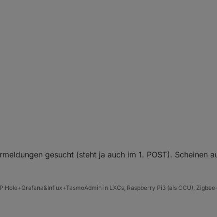
eldungen gesucht (steht ja auch im 1. POST). Scheinen au
PiHole+Grafana&Influx+TasmoAdmin in LXCs, Raspberry Pi3 (als CCU), Zigbee-