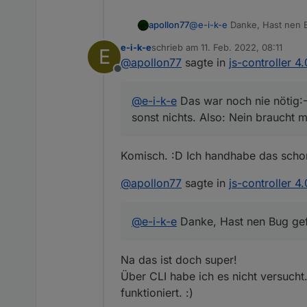
apollon77
@
e-i-k-e
Danke, Hast nen B
e-i-k-e
schrieb am
11. Feb. 2022, 08:11
E
zuletzt editiert von
@
apollon77
sagte in
js-controller 4
Offline
@
e-i-k-e
Das war noch nie nötig:-
sonst nichts. Also: Nein braucht m
Komisch. :D Ich handhabe das schon 
@
apollon77
sagte in
js-controller 4
@
e-i-k-e
Danke, Hast nen Bug gefu
Na das ist doch super!
Über CLI habe ich es nicht versucht
funktioniert. :)