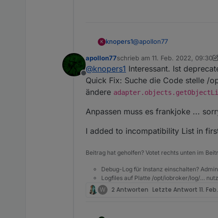
@
apollon77
knopers1
K
apollon77
schrieb am
11. Feb. 2022, 09:30
der js.controller über die V
zuletzt editiert von apollon77
2. N
@
knopers1
Interessant. Ist deprecat
Nach Update werden keine D
Offline
Die letze funktionierende V
Quick Fix: Suche die Code stelle /
ändere
adapter.objects.getObjectL
Zurück auf die V3.3.22, und
Anpassen muss es frankjoke ... sorr
Ein Issues ist bereits geöffn
https://github.com/frankjo
I added to incompatibility List in firs
2022-02-09 05:25:11.37
Mit dem alten js.controller
2022-02-09 05:25:13.27
Beitrag hat geholfen? Votet rechts unten im Beit
Gruß Lukas
Debug-Log für Instanz einschalten? Admin
Logfiles auf Platte /opt/iobroker/log/… nu
W
2 Antworten
Letzte Antwort
11. Feb