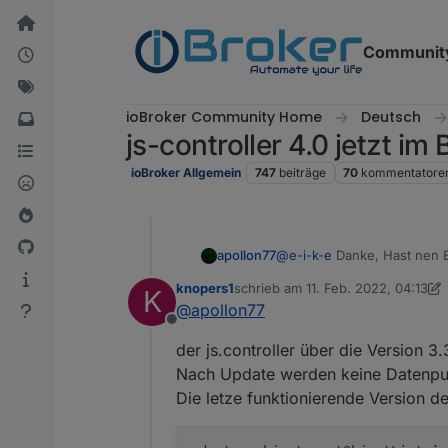
Weiter zum Inhalt
Communit
ioBroker Community Home
Deutsch
js-controller 4.0 jetzt i
ioBroker Allgemein
747
beiträge
70
kommentatore
apollon77
@
e-i-k-e
Danke, Hast nen B
knopers1
schrieb am
11. Feb. 2022, 04:13
K
zuletzt editiert von knopers1
2. No
@
apollon77
Offline
der js.controller über die Version 3
Nach Update werden keine Datenpunk
Die letze funktionierende Version d