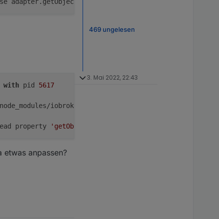
se adapter.getObjectList/Async. Report 
this
469 ungelesen
3. Mai 2022, 22:43
 
with
 pid 
5617
node_modules/iobroker.
km200
, 
node
: v12
.22
.10
, js-
control
ead property 
'getObjectList'
of
undefined
 at 
Function
.
in
da etwas anpassen?