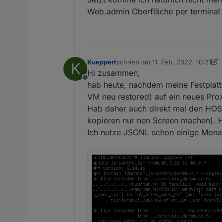
Web.admin Oberfläche per terminal
Kueppert
schrieb am
11. Feb. 2022, 10:21
K
zuletzt editiert von Kueppert
2. No
Hi zusammen,
Offline
hab heute, nachdem meine Festplatt
VM neu restored) auf ein neues Pr
Hab daher auch direkt mal den HOS
kopieren nur nen Screen machen). H
Ich nutze JSONL schon einige Monat