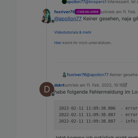
@
knopers1
Interessant. Ist
apollon77
Suche die Code stelle /opt
foxriver76
schrieb am
11. Feb.
DEVELOPER
adapter.objects.getOb
Anpassen muss es frankjoke
zuletzt editiert von
@
apollon77
Keiner gesehen, naja gi
Offline
I added to incompatibility Lis
Videotutorials & mehr
Hier
könnt ihr mich unterstützen.
@
apollon77
Keiner gesehen
foxriver76
dskrt
schrieb am
11. Feb. 2022, 10:15
D
zuletzt editiert von Negalein
2. Nov. 20
habe folgende Fehlermeldung im Lo
Offline
2022-02-11 11:09:38.886  - error
2022-02-11 11:09:38.887  - error
2022-02-11 11:09:38.887  - info:
Jetzt komme ich natürlich nicht meh