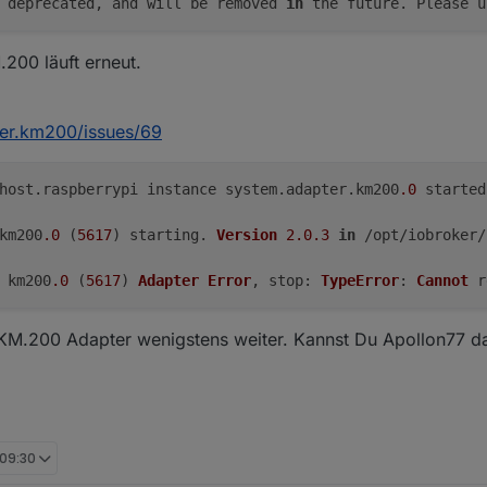
 deprecated, and will be removed 
in
 the future. Please u
200 läuft erneut.
ker.km200/issues/69
host.
raspberrypi
 instance system.
adapter
.
km200
.0
 started
km200
.0
 (
5617
) starting. 
Version
2.0
.3
in
 /opt/iobroker/
 km200
.0
 (
5617
) 
Adapter
Error
, 
stop
: 
TypeError
: 
Cannot
 r
der KM.200 Adapter wenigstens weiter. Kannst Du Apollon77 
 09:30