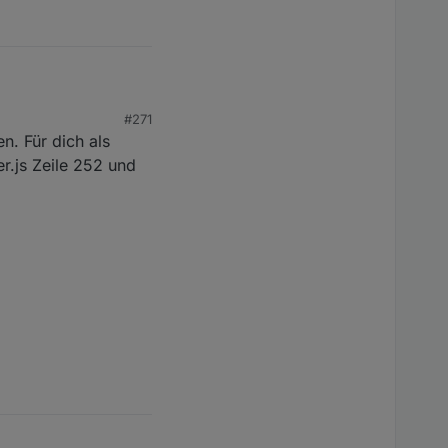
#271
n. Für dich als
.js Zeile 252 und
.0 started with pid 5617

twas anpassen?
/iobroker/node_modules/iobroker.km200, node: v12.22.10, 