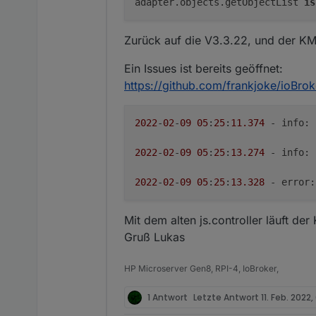
adapter.objects.getObjectList 
is
Zurück auf die V3.3.22, und der KM.
Ein Issues ist bereits geöffnet:
https://github.com/frankjoke/ioBro
2022
-
02
-
09
05
:
25
:
11.374
 - 
info
: 
2022
-
02
-
09
05
:
25
:
13.274
 - 
info
: 
2022
-
02
-
09
05
:
25
:
13.328
 - 
error
:
Mit dem alten js.controller läuft 
Gruß Lukas
HP Microserver Gen8, RPI-4, IoBroker,
1 Antwort
Letzte Antwort
11. Feb. 2022,