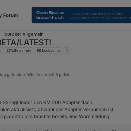
y Forum
ioBroker Allgemein
m BETA/LATEST!
n
274.8k
aufrufe
60
beobachtet
ug gefunden. Wird in der 4.0.8 gefixt
v. 2022, 05:17
.3.22 legt leider den KM.200 Adapter flach.
te aktualisiert, obwohl der Adapter verbunden ist.
es js.controllers brachte bereits eine Warnmeldung: