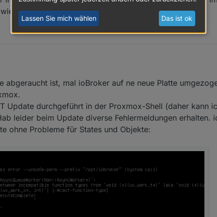
 wieder herausnehmen ?
Lassen Sie mich wählen
Das ist ok
v. 2022, 11:30
e abgeraucht ist, mal ioBroker auf ne neue Platte umgezog
oxmox.
T Update durchgeführt in der Proxmox-Shell (daher kann i
ab leider beim Update diverse Fehlermeldungen erhalten. io
e ohne Probleme für States und Objekte: