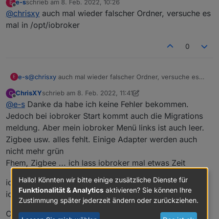
e-s
schrieb am
8. Feb. 2022, 10:26
E
zuletzt editiert von
Offline
@
chrisxy
auch mal wieder falscher Ordner, versuche es
mal in /opt/iobroker
0
e-s
@
chrisxy
auch mal wieder falscher Ordner, versuche es
E
mal in /opt/iobroker
ChrisXY
schrieb am
8. Feb. 2022, 11:41
C
zuletzt editiert von ChrisXY
2. Aug. 2022, 12:53
Offline
@
e-s
Danke da habe ich keine Fehler bekommen.
Jedoch bei iobroker Start kommt auch die Migrations
meldung. Aber mein iobroker Menü links ist auch leer.
Zigbee usw. alles fehlt. Einige Adapter werden auch
nicht mehr grün
Fhem, Zigbee ... ich lass iobroker mal etwas Zeit
Hallo! Könnten wir bitte einige zusätzliche Dienste für
iobroker status sagt auch nicht mehr redis
Funktionalität & Analytics
aktivieren? Sie können Ihre
iobroker is running on this host.
Zustimmung später jederzeit ändern oder zurückziehen.
Objects type: file