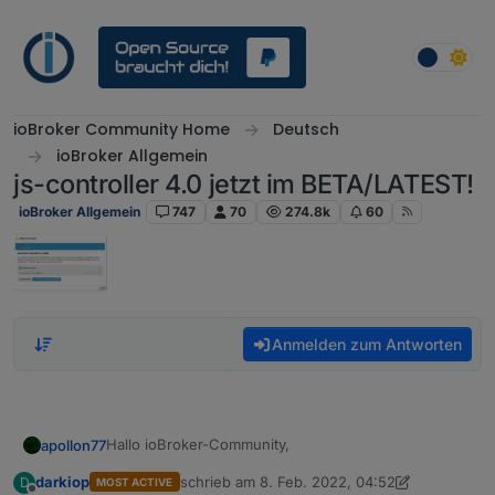
Weiter zum Inhalt
ioBroker Community Home
Deutsch
ioBroker Allgemein
js-controller 4.0 jetzt im BETA/LATEST!
ioBroker Allgemein
747
70
274.8k
60
Anmelden zum Antworten
Hallo ioBroker-Community,
apollon77
darkiop
schrieb am
8. Feb. 2022, 04:52
D
MOST ACTIVE
nach längerer Entwicklungszeit kommt heute der
zuletzt editiert von Negalein
2. Aug. 2022, 08