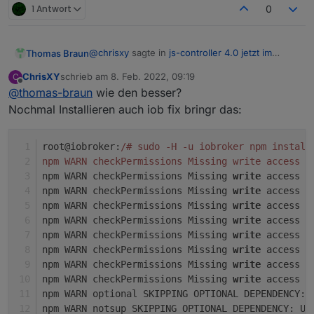
1 Antwort
0
@
chrisxy
sagte in
js-controller 4.0 jetzt im
Thomas Braun
BETA/LATEST!
:
ChrisXY
schrieb am
8. Feb. 2022, 09:19
C
Außer
zuletzt editiert von
Offline
@
thomas-braun
wie den besser?
Nochmal Installieren auch iob fix bringr das:
sind da keine Fehler zu sehen.
root@iobroker:
/# sudo -H -u iobroker npm install
npm WARN checkPermissions Missing write access t
npm WARN checkPermissions Missing 
write
 access t
npm WARN checkPermissions Missing 
write
 access t
npm WARN checkPermissions Missing 
write
 access t
npm WARN checkPermissions Missing 
write
 access t
npm WARN checkPermissions Missing 
write
 access t
npm WARN checkPermissions Missing 
write
 access t
npm WARN checkPermissions Missing 
write
 access t
npm WARN checkPermissions Missing 
write
 access t
npm WARN optional SKIPPING OPTIONAL DEPENDENCY: 
npm WARN notsup SKIPPING OPTIONAL DEPENDENCY: Un