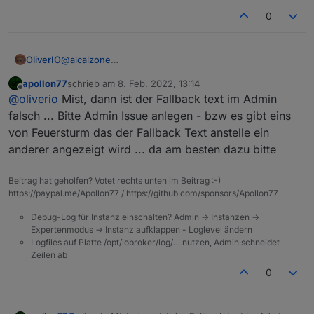
0
OliverIO
@
alcalzone
apollon77
schrieb am
8. Feb. 2022, 13:14
zuletzt editiert von
Offline
@
oliverio
Mist, dann ist der Fallback text im Admin
falsch ... Bitte Admin Issue anlegen - bzw es gibt eins
von Feuersturm das der Fallback Text anstelle ein
anderer angezeigt wird ... da am besten dazu bitte
Beitrag hat geholfen? Votet rechts unten im Beitrag :-)
https://paypal.me/Apollon77 / https://github.com/sponsors/Apollon77
Debug-Log für Instanz einschalten? Admin -> Instanzen ->
Expertenmodus -> Instanz aufklappen - Loglevel ändern
Logfiles auf Platte /opt/iobroker/log/… nutzen, Admin schneidet
Zeilen ab
0