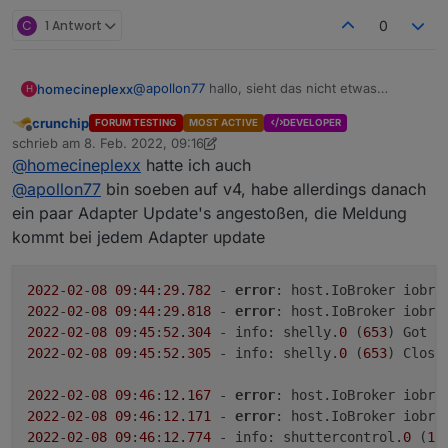
../src/unix_dgram.cc:404:1: note: in expansio
 NODE_MODULE(unix_dgram, Initialize)

C
1 Antwort
0
@
apollon77
hallo, sieht das nicht etwas
homecineplexx
H
komisch aus?
crunchip
FORUM TESTING
MOST ACTIVE
DEVELOPER
iobroker status

Offline
schrieb am
8. Feb. 2022, 09:16
(node:10529) Warning: Accessing non-exi
zuletzt editiert von crunchip
2. Aug. 2022, 12:28
@
homecineplexx
hatte ich auch
(Use `node --trace-warnings ...` to sho
(node:10529) Warning: Accessing non-exi
@
apollon77
bin soeben auf v4, habe allerdings danach
(node:10529) Warning: Accessing non-exi
ein paar Adapter Update's angestoßen, die Meldung
(node:10529) Warning: Accessing non-exi
kommt bei jedem Adapter update
iobroker is running on this host.

2022
-
02
-
08
09
:
44
:
29.782
 - 
error
: host.IoBroker iobro
Objects type: jsonl

2022
-
02
-
08
09
:
44
:
29.818
 - 
error
: host.IoBroker iobro
States  type: jsonl

2022
-
02
-
08
09
:
45
:
52.304
 - info: shelly.
0
 (
653
2022
-
02
-
08
09
:
45
:
52.305
 - info: shelly.
0
 (
653
) Closin
2022
-
02
-
08
09
:
46
:
12.167
 - 
error
: host.IoBroker iobro
2022
-
02
-
08
09
:
46
:
12.171
 - 
error
: host.IoBroker iobro
2022
-
02
-
08
09
:
46
:
12.774
 - info: shuttercontrol.
0
 (
18