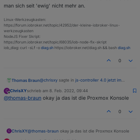
man sich seit 'ewig' nicht mehr an.
Linux-Werkzeugkasten:
https://forum.iobroker.net/topic/42952/der-kleine-iobroker-linux-
werkzeugkasten
NodeJS Fixer Skript:
https://forum.iobroker.net/topic/68035/iob-node-fix-skript
iob_diag: curl -sLf -o
diag.sh
https://iobroker.net/diag.sh && bash
diag.sh
0
@
chrisxy
sagte in
js-controller 4.0 jetzt im
Thomas Braun
BETA/LATEST!
:
ChrisXY
schrieb am
8. Feb. 2022, 09:44
C
zuletzt editiert von
Offline
@
thomas-braun
okay ja das ist die Proxmox Konsole
Kann sein aber das mach ich so schon seit
Jahren. Früher war das doch oft so?
Dann machst du es seit Jahren falsch. Als root
0
meldet man sich seit 'ewig' nicht mehr an.
ChrisXY
@
thomas-braun
okay ja das ist die Proxmox Konsole
C