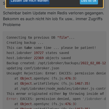
Lassen Sie mich wählen
Das ist ok
States type: file
Scheinbar beim Update mein Redis verloren gegangen.
Bekomm es auch nicht hin iob fix usw.. immer Zugriffs
Probleme
Connecting 
to
 previous DB 
"file"
...

Creating backup ...

This can 
take
 some time ... please be patient!

host.iobroker 
19727
 states saved

host.iobroker 
22369
 objects saved

Backup created: /opt/iobroker/backups/
2022_02_08
-
12_
updating conf/iobroker.json

Uncaught Rejection: 
Error
: EACCES: permission denied
    at 
Object
.openSync (fs.js:
476
:
3
)

    at 
Object
.writeFileSync (fs.js:
1467
:
35
)

    at /opt/iobroker/node_modules/iobroker.js-contro
This 
error
 originated either 
by
 throwing inside 
of
 a
Error:
 EACCES: permission denied, open 
'/iobroker-da
    at 
Object
.openSync (fs.js:
476
:
3
)

    at 
Object
.writeFileSync (fs.js:
1467
:
35
)
