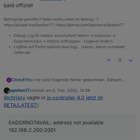
bald offiziell
Beitrag hat geholfen? Votet rechts unten im Beitrag :-)
https://paypal.me/Apollon77 / https://github.com/sponsors/Apollon77
Debug-Log für Instanz einschalten? Admin -> Instanzen ->
Expertenmodus -> Instanz aufklappen - Loglevel ändern
Logfiles auf Platte /opt/iobroker/log/… nutzen, Admin schneidet
Zeilen ab
0
Bei mir sind folgende fehler gekommen. Danach
ChrisXY
C
liefen fast keine Adapter alle Lese/Schreib Probleme
apollon77
schrieb am
8. Feb. 2022, 13:39
wohl...
root@iobroker:/# iob upgrade self

zuletzt editiert von
Offline
@
chrisxy
sagte in
js-controller 4.0 jetzt im
iob fix hilft nicht
Update js-controller from @3.3.22 to @4.0.4

Im log auch bisschen was:
NPM version: 6.14.10

BETA/LATEST!
:
npm install iobroker.js-controller@4.0.4 --lo
host.iobroker

In file included from ../src/unix_dgram.cc:5:

2022-02-08 10:01:30.519	error	instance syste
../../nan/nan.h: In function 'void Nan::Async
EADDRNOTAVAIL: address not available
host.iobroker

../../nan/nan.h:2298:62: warning: cast betwee
192.168.2.200:2001
2022-02-08 10:01:30.519	error	Caught by cont
     , reinterpret_cast<uv_after_work_cb>(Asy
host.iobroker

                                             