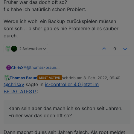
Früher war das doch oft so?
npm ERR! permissions of the file and its cont
Kommt vermutlich vom rumgehampel als root.
npm ERR! the command again as root/Administra
fix habe ich natürlich schon Probiert.
iobroker stop

npm ERR! A complete log of this run can be fo
versuchen.
Werde ich wohl ein Backup zurückspielen müssen
komisch .. bisher gab es nie Probleme alles sauber
durch.
2 Antworten
0
@
thomas-braun
ChrisXY
C
Kann sein aber das mach ich so schon seit Jahren.
Thomas Braun
schrieb am
8. Feb. 2022, 09:40
MOST ACTIVE
Früher war das doch oft so?
Werde ich wohl ein Backup zurückspielen müssen
zuletzt editiert von
Online
@
chrisxy
sagte in
js-controller 4.0 jetzt im
fix habe ich natürlich schon Probiert.
komisch .. bisher gab es nie Probleme alles sauber
durch.
BETA/LATEST!
:
Kann sein aber das mach ich so schon seit Jahren.
Früher war das doch oft so?
Dann machst du es seit Jahren falsch. Als root meldet