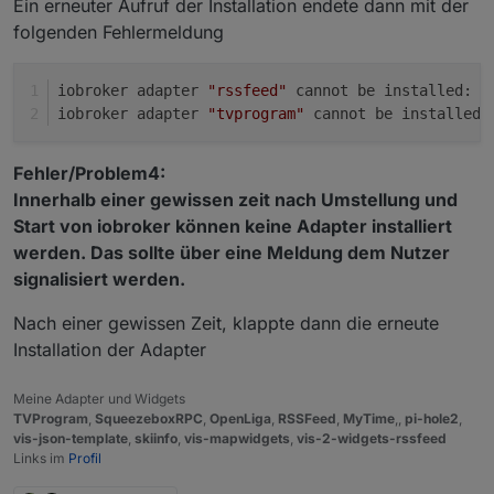
Ein erneuter Aufruf der Installation endete dann mit der
folgenden Fehlermeldung
iobroker adapter 
"rssfeed"
 cannot be installed: C
iobroker adapter 
"tvprogram"
 cannot be installed:
Fehler/Problem4:
Innerhalb einer gewissen zeit nach Umstellung und
Start von iobroker können keine Adapter installiert
werden. Das sollte über eine Meldung dem Nutzer
signalisiert werden.
Nach einer gewissen Zeit, klappte dann die erneute
Installation der Adapter
Meine Adapter und Widgets
TVProgram
,
SqueezeboxRPC
,
OpenLiga
,
RSSFeed
,
MyTime
,,
pi-hole2
,
vis-json-template
,
skiinfo
,
vis-mapwidgets
,
vis-2-widgets-rssfeed
Links im
Profil