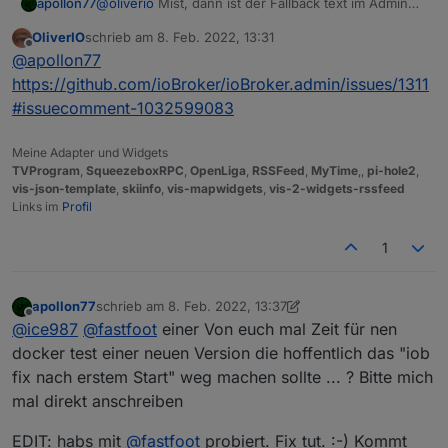
apollon77
@
oliverio
Mist, dann ist der Fallback text im Admin
falsch ... Bitte Admin Issue anlegen - bzw es gibt
OliverIO
schrieb am
8. Feb. 2022, 13:31
eins von Feuersturm das der Fallback Text anstelle
zuletzt editiert von
Offline
@
apollon77
ein anderer angezeigt wird ... da am besten dazu
bitte
https://github.com/ioBroker/ioBroker.admin/issues/1311
#issuecomment-1032599083
Meine Adapter und Widgets
TVProgram
,
SqueezeboxRPC
,
OpenLiga
,
RSSFeed
,
MyTime
,,
pi-hole2
,
vis-json-template
,
skiinfo
,
vis-mapwidgets
,
vis-2-widgets-rssfeed
Links im
Profil
1
apollon77
schrieb am
8. Feb. 2022, 13:37
zuletzt editiert von apollon77
2. Aug. 2022, 16:19
Offline
@
ice987
@
fastfoot
einer Von euch mal Zeit für nen
docker test einer neuen Version die hoffentlich das "iob
fix nach erstem Start" weg machen sollte ... ? Bitte mich
mal direkt anschreiben
EDIT: habs mit
@
fastfoot
probiert. Fix tut. :-) Kommt