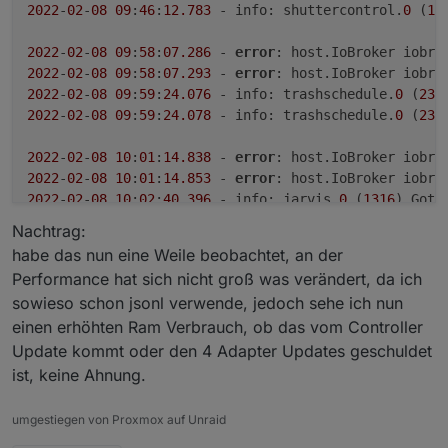
2022
-
02
-
08
09
:
46
:
12.783
 - info: shuttercontrol.
0
 (
18
2022
-
02
-
08
09
:
58
:
07.286
 - 
error
: host.IoBroker iobro
2022
-
02
-
08
09
:
58
:
07.293
 - 
error
: host.IoBroker iobro
2022
-
02
-
08
09
:
59
:
24.076
 - info: trashschedule.
0
 (
233
2022
-
02
-
08
09
:
59
:
24.078
 - info: trashschedule.
0
 (
233
2022
-
02
-
08
10
:
01
:
14.838
 - 
error
: host.IoBroker iobro
2022
-
02
-
08
10
:
01
:
14.853
 - 
error
: host.IoBroker iobro
2022
-
02
-
08
10
:
02
:
40.396
 - info: jarvis.
0
 (
1316
2022
-
02
-
08
10
:
02
:
40.423
 - info: jarvis.
0
 (
1316
) Adap
Nachtrag:
habe das nun eine Weile beobachtet, an der
Performance hat sich nicht groß was verändert, da ich
sowieso schon jsonl verwende, jedoch sehe ich nun
einen erhöhten Ram Verbrauch, ob das vom Controller
Update kommt oder den 4 Adapter Updates geschuldet
ist, keine Ahnung.
umgestiegen von Proxmox auf Unraid