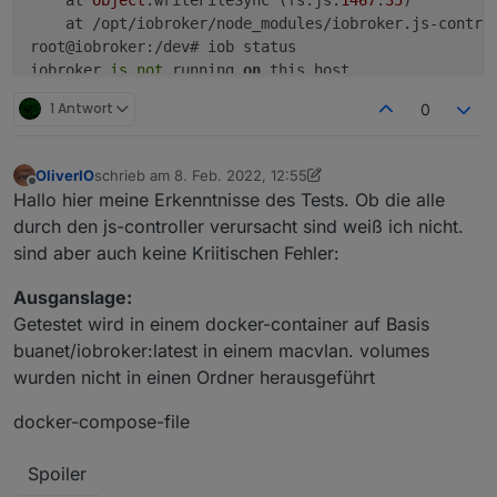
    at /opt/iobroker/node_modules/iobroker.js-contro
root@iobroker:/dev# iob status

iobroker 
is
not
 running 
on
 this host.

1 Antwort
0
Objects type: file

OliverIO
schrieb am
8. Feb. 2022, 12:55
zuletzt editiert von OliverIO
2. Aug. 2022, 13:57
Offline
Hallo hier meine Erkenntnisse des Tests. Ob die alle
durch den js-controller verursacht sind weiß ich nicht.
sind aber auch keine Kriitischen Fehler:
Ausganslage:
Getestet wird in einem docker-container auf Basis
buanet/iobroker:latest in einem macvlan. volumes
wurden nicht in einen Ordner herausgeführt
docker-compose-file
Spoiler