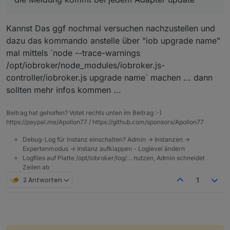
nun einen erhöhten Ram Verbrauch, ob das vom
2022-02-08 09:46:12.171 - error: host.IoBrok
Controller Update kommt oder den 4 Adapter
2022-02-08 09:46:12.774 - info: shuttercontr
Updates geschuldet ist, keine Ahnung.
Kannst Das ggf nochmal versuchen nachzustellen und
2022-02-08 09:46:12.783 - info: shuttercontr
dazu das kommando anstelle über "iob upgrade name"
2022-02-08 09:58:07.286 - error: host.IoBrok
mal mittels ´node --trace-warnings
2022-02-08 09:58:07.293 - error: host.IoBrok
/opt/iobroker/node_modules/iobroker.js-
2022-02-08 09:59:24.076 - info: trashschedul
2022-02-08 09:59:24.078 - info: trashschedul
controller/iobroker.js upgrade name` machen ... dann
sollten mehr infos kommen ...
2022-02-08 10:01:14.838 - error: host.IoBrok
2022-02-08 10:01:14.853 - error: host.IoBrok
Beitrag hat geholfen? Votet rechts unten im Beitrag :-)
2022-02-08 10:02:40.396 - info: jarvis.0 (13
https://paypal.me/Apollon77 / https://github.com/sponsors/Apollon77
2022-02-08 10:02:40.423 - info: jarvis.0 (13
Debug-Log für Instanz einschalten? Admin -> Instanzen ->
Expertenmodus -> Instanz aufklappen - Loglevel ändern
Logfiles auf Platte /opt/iobroker/log/… nutzen, Admin schneidet
Zeilen ab
2 Antworten
1