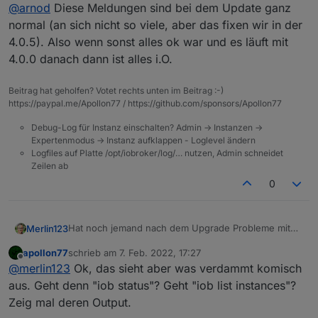
Offline
@
arnod
Diese Meldungen sind bei dem Update ganz
ok habe jetzt gesehen das
@
fastfoot
anscheinend das
normal (an sich nicht so viele, aber das fixen wir in der
gleiche Problem mit seiner Docker Installation hat.
4.0.5). Also wenn sonst alles ok war und es läuft mit
4.0.0 danach dann ist alles i.O.
Beitrag hat geholfen? Votet rechts unten im Beitrag :-)
https://paypal.me/Apollon77 / https://github.com/sponsors/Apollon77
Debug-Log für Instanz einschalten? Admin -> Instanzen ->
Expertenmodus -> Instanz aufklappen - Loglevel ändern
Logfiles auf Platte /opt/iobroker/log/… nutzen, Admin schneidet
Zeilen ab
0
Hat noch jemand nach dem Upgrade Probleme mit
Merlin123
dem Zigbee Adapter?
apollon77
schrieb am
7. Feb. 2022, 17:27
Ich bin gestern auf 4.0.4 und erst lief alles. Heute
$ iobroker upgrade zigbee@1.6.14

zuletzt editiert von
Offline
@
merlin123
Ok, das sieht aber was verdammt komisch
morgen hatte er keine Lust mehr. Bei Fehlersuchen
Update zigbee from @1.6.14 to @1.6.14

Bin jetzt unsicher ob das vom 4.0.4er kommt oder
wollte ich eine andere Version installieren, jetzt
NPM version: 8.3.0

aus. Geht denn "iob status"? Geht "iob list instances"?
vom Zigbee Adapter......
kommt aber immer ein:
Installing iobroker.zigbee@1.6.14... (System
Zeig mal deren Output.
Ich habe auch schon einen kompletten Restore von
host.beelink Cannot install iobroker.zigbee@