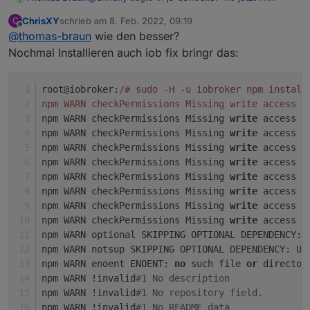
BETA/LATEST!
:
ChrisXY
schrieb am
8. Feb. 2022, 09:19
C
Außer
zuletzt editiert von
Offline
@
thomas-braun
wie den besser?
Nochmal Installieren auch iob fix bringr das:
sind da keine Fehler zu sehen.
root@iobroker:
/# sudo -H -u iobroker npm install
npm WARN checkPermissions Missing write access t
npm WARN checkPermissions Missing 
write
 access t
npm WARN checkPermissions Missing 
write
 access t
npm WARN checkPermissions Missing 
write
 access t
npm WARN checkPermissions Missing 
write
 access t
npm WARN checkPermissions Missing 
write
 access t
npm WARN checkPermissions Missing 
write
 access t
npm WARN checkPermissions Missing 
write
 access t
npm WARN checkPermissions Missing 
write
 access t
npm WARN optional SKIPPING OPTIONAL DEPENDENCY: 
npm WARN notsup SKIPPING OPTIONAL DEPENDENCY: Un
npm WARN enoent ENOENT: 
no
 such file 
or
 director
npm WARN !invalid
#1 No description
npm WARN !invalid
#1 No repository field.
npm WARN !invalid
#1 No README data