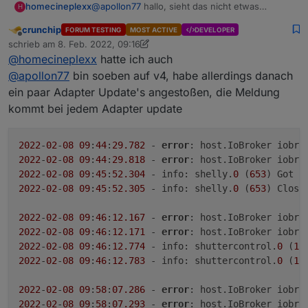
@
apollon77
hallo, sieht das nicht etwas
homecineplexx
H
komisch aus?
crunchip
FORUM TESTING
MOST ACTIVE
DEVELOPER
iobroker status

Offline
schrieb am
8. Feb. 2022, 09:16
(node:10529) Warning: Accessing non-exi
zuletzt editiert von crunchip
2. Aug. 2022, 12:28
@
homecineplexx
hatte ich auch
(Use `node --trace-warnings ...` to sho
(node:10529) Warning: Accessing non-exi
@
apollon77
bin soeben auf v4, habe allerdings danach
(node:10529) Warning: Accessing non-exi
ein paar Adapter Update's angestoßen, die Meldung
(node:10529) Warning: Accessing non-exi
kommt bei jedem Adapter update
iobroker is running on this host.

2022
-
02
-
08
09
:
44
:
29.782
 - 
error
: host.IoBroker iobro
Objects type: jsonl

2022
-
02
-
08
09
:
44
:
29.818
 - 
error
: host.IoBroker iobro
States  type: jsonl

2022
-
02
-
08
09
:
45
:
52.304
 - info: shelly.
0
 (
653
2022
-
02
-
08
09
:
45
:
52.305
 - info: shelly.
0
 (
653
) Closin
2022
-
02
-
08
09
:
46
:
12.167
 - 
error
: host.IoBroker iobro
2022
-
02
-
08
09
:
46
:
12.171
 - 
error
: host.IoBroker iobro
2022
-
02
-
08
09
:
46
:
12.774
 - info: shuttercontrol.
0
 (
18
2022
-
02
-
08
09
:
46
:
12.783
 - info: shuttercontrol.
0
 (
18
2022
-
02
-
08
09
:
58
:
07.286
 - 
error
: host.IoBroker iobro
2022
-
02
-
08
09
:
58
:
07.293
 - 
error
: host.IoBroker iobro