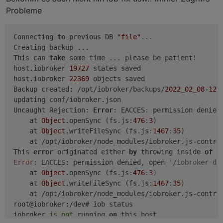
Probleme
Connecting 
to
 previous DB 
"file"
...

Creating backup ...

This can 
take
 some time ... please be patient!

host.iobroker 
19727
 states saved

host.iobroker 
22369
 objects saved

Backup created: /opt/iobroker/backups/
2022_02_08
-
12_
updating conf/iobroker.json

Uncaught Rejection: 
Error
: EACCES: permission denied
    at 
Object
.openSync (fs.js:
476
:
3
)

    at 
Object
.writeFileSync (fs.js:
1467
:
35
)

    at /opt/iobroker/node_modules/iobroker.js-contro
This 
error
 originated either 
by
 throwing inside 
of
 a
Error:
 EACCES: permission denied, open 
'/iobroker-da
    at 
Object
.openSync (fs.js:
476
:
3
)

    at 
Object
.writeFileSync (fs.js:
1467
:
35
)

    at /opt/iobroker/node_modules/iobroker.js-contro
root@iobroker:/dev# iob status

iobroker 
is
not
 running 
on
 this host.
