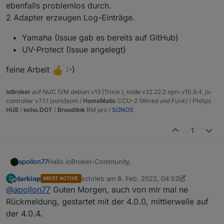
ebenfalls problemlos durch.
2 Adapter erzeugen Log-Einträge.
Yamaha (Issue gab es bereits auf GitHub)
UV-Protect (Issue angelegt)
feine Arbeit
:-)
ioBroker
auf NUC (VM debian v13 (Trixie ), node v22.22.2 npm v10.9.4, js-
controller v7.1.1 jsonl/jsonl /
HomeMatic
CCU-2 (Wired und Funk) / Philips
HUE
/
echo.DOT
/
Broadlink
RM pro /
SONOS
1
Hallo ioBroker-Community,
apollon77
darkiop
schrieb am
8. Feb. 2022, 04:52
D
MOST ACTIVE
nach längerer Entwicklungszeit kommt heute der
zuletzt editiert von Negalein
2. Aug. 2022, 08
Offline
@
apollon77
Guten Morgen, auch von mir mal ne
neue js-controller 4.0 (Releasename "Isabelle") ins
Beta/Latest Repository (sollte im laufe des Abends
Node.js Versions-Anforderungen
Rückmeldung, gestartet mit der 4.0.0, mittlerweile auf
bei allen auftauchen). Dieser Artikel enthält alle
In diesem Release entfällt Node.js 10.x, welches seit
der 4.0.4.
wichtigen Infos zu diesem Release und im zweiten
April letztem Jahr nicht mehr gepflegt wird. Node.js
Informationen zur Version