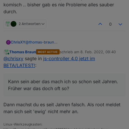
komisch .. bisher gab es nie Probleme alles sauber
durch.
2 Antworten
0
@
thomas-braun
ChrisXY
C
Kann sein aber das mach ich so schon seit Jahren.
Thomas Braun
schrieb am
8. Feb. 2022, 09:40
MOST ACTIVE
Früher war das doch oft so?
Werde ich wohl ein Backup zurückspielen müssen
zuletzt editiert von
Online
@
chrisxy
sagte in
js-controller 4.0 jetzt im
fix habe ich natürlich schon Probiert.
komisch .. bisher gab es nie Probleme alles sauber
durch.
BETA/LATEST!
:
Kann sein aber das mach ich so schon seit Jahren.
Früher war das doch oft so?
Dann machst du es seit Jahren falsch. Als root meldet
man sich seit 'ewig' nicht mehr an.
Linux-Werkzeugkasten: