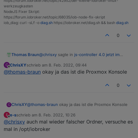
https://forum.iobroker.net/topic/42952/der-kleine-iobroker-linux-
werkzeugkasten
NodeJS Fixer Skript:
https://forum.iobroker.net/topic/68035/iob-node-fix-skript
iob_diag: curl -sLf -o
diag.sh
https://iobroker.net/diag.sh && bash
diag.sh
0
@
chrisxy
sagte in
js-controller 4.0 jetzt im
Thomas Braun
BETA/LATEST!
:
ChrisXY
schrieb am
8. Feb. 2022, 09:44
C
zuletzt editiert von
Offline
@
thomas-braun
okay ja das ist die Proxmox Konsole
Kann sein aber das mach ich so schon seit
Jahren. Früher war das doch oft so?
Dann machst du es seit Jahren falsch. Als root
0
meldet man sich seit 'ewig' nicht mehr an.
ChrisXY
@
thomas-braun
okay ja das ist die Proxmox Konsole
C
e-s
schrieb am
8. Feb. 2022, 10:26
E
zuletzt editiert von
Offline
@
chrisxy
auch mal wieder falscher Ordner, versuche es
mal in /opt/iobroker