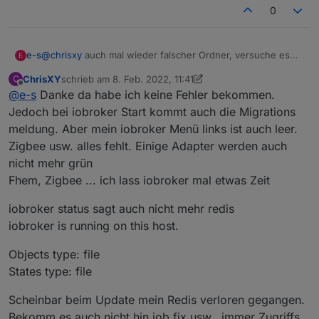
0
e-s
@
chrisxy
auch mal wieder falscher Ordner, versuche es
E
mal in /opt/iobroker
ChrisXY
schrieb am
8. Feb. 2022, 11:41
C
zuletzt editiert von ChrisXY
2. Aug. 2022, 12:53
Offline
@
e-s
Danke da habe ich keine Fehler bekommen.
Jedoch bei iobroker Start kommt auch die Migrations
meldung. Aber mein iobroker Menü links ist auch leer.
Zigbee usw. alles fehlt. Einige Adapter werden auch
nicht mehr grün
Fhem, Zigbee ... ich lass iobroker mal etwas Zeit
iobroker status sagt auch nicht mehr redis
iobroker is running on this host.
Objects type: file
States type: file
Scheinbar beim Update mein Redis verloren gegangen.
Bekomm es auch nicht hin iob fix usw.. immer Zugriffs