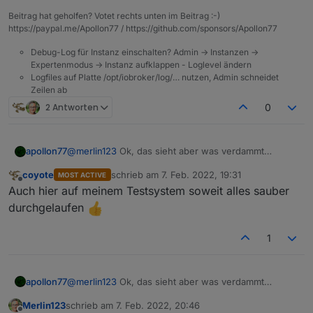
iobroker gemacht, leider ohne Änderung
Cannot set system.adapter.zigbee: DB closed

Beitrag hat geholfen? Votet rechts unten im Beitrag :-)
Cannot find view "system" for search "instan
https://paypal.me/Apollon77 / https://github.com/sponsors/Apollon77
Cannot upgrade: Cannot find view "system"

Debug-Log für Instanz einschalten? Admin -> Instanzen ->
Expertenmodus -> Instanz aufklappen - Loglevel ändern
Logfiles auf Platte /opt/iobroker/log/… nutzen, Admin schneidet
Zeilen ab
2 Antworten
0
apollon77
@
merlin123
Ok, das sieht aber was verdammt
komisch aus. Geht denn "iob status"? Geht "iob list
coyote
schrieb am
7. Feb. 2022, 19:31
MOST ACTIVE
instances"? Zeig mal deren Output.
zuletzt editiert von
Offline
Auch hier auf meinem Testsystem soweit alles sauber
durchgelaufen
1
apollon77
@
merlin123
Ok, das sieht aber was verdammt
komisch aus. Geht denn "iob status"? Geht "iob list
Merlin123
schrieb am
7. Feb. 2022, 20:46
instances"? Zeig mal deren Output.
zuletzt editiert von