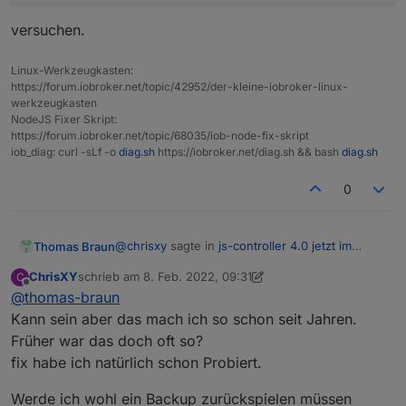
npm ERR! A complete 
log
 of this run can be found
npm WARN !invalid#1 No README data

versuchen.
npm ERR!     
/home/i
obroker/.npm/_logs/
2022
-
02
-0
npm WARN !invalid#1 No license field.

npm ERR! code EACCES

Linux-Werkzeugkasten:
npm ERR! syscall access

https://forum.iobroker.net/topic/42952/der-kleine-iobroker-linux-
npm ERR! path /node_modules/iobroker.js-contr
werkzeugkasten
npm ERR! errno -13

NodeJS Fixer Skript:
npm ERR! Error: EACCES: permission denied, ac
https://forum.iobroker.net/topic/68035/iob-node-fix-skript
npm ERR!  [Error: EACCES: permission denied, 
iob_diag: curl -sLf -o
diag.sh
https://iobroker.net/diag.sh && bash
diag.sh
npm ERR!   errno: -13,

npm ERR!   code: 'EACCES',

0
npm ERR!   syscall: 'access',

npm ERR!   path: '/node_modules/iobroker.js-c
npm ERR! }

@
chrisxy
sagte in
js-controller 4.0 jetzt im
Thomas Braun
npm ERR! 

BETA/LATEST!
:
npm ERR! The operation was rejected by your o
ChrisXY
schrieb am
8. Feb. 2022, 09:31
C
zuletzt editiert von ChrisXY
2. Aug. 2022, 10:38
npm ERR! It is likely you do not have the per
Offline
@
thomas-braun
ERR! Error: EACCES: permission denied,
npm ERR! 

access
Kann sein aber das mach ich so schon seit Jahren.
npm ERR! If you believe this might be a permi
seufz
Früher war das doch oft so?
npm ERR! permissions of the file and its cont
Kommt vermutlich vom rumgehampel als root.
npm ERR! the command again as root/Administra
fix habe ich natürlich schon Probiert.
iobroker stop

npm ERR! A complete log of this run can be fo
versuchen.
Werde ich wohl ein Backup zurückspielen müssen