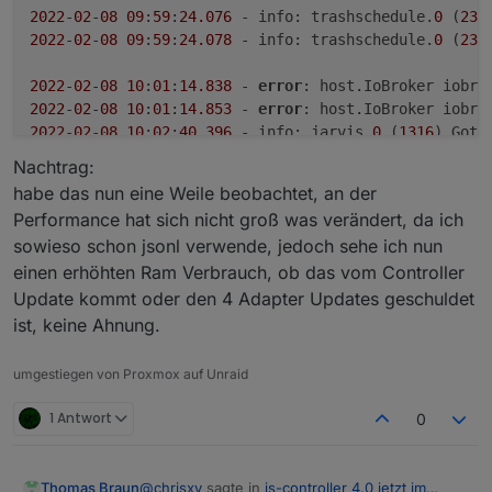
2022
-
02
-
08
09
:
59
:
24.076
 - info: trashschedule.
0
 (
233
2022
-
02
-
08
09
:
59
:
24.078
 - info: trashschedule.
0
 (
233
2022
-
02
-
08
10
:
01
:
14.838
 - 
error
: host.IoBroker iobro
2022
-
02
-
08
10
:
01
:
14.853
 - 
error
: host.IoBroker iobro
2022
-
02
-
08
10
:
02
:
40.396
 - info: jarvis.
0
 (
1316
2022
-
02
-
08
10
:
02
:
40.423
 - info: jarvis.
0
 (
1316
) Adap
Nachtrag:
habe das nun eine Weile beobachtet, an der
Performance hat sich nicht groß was verändert, da ich
sowieso schon jsonl verwende, jedoch sehe ich nun
einen erhöhten Ram Verbrauch, ob das vom Controller
Update kommt oder den 4 Adapter Updates geschuldet
ist, keine Ahnung.
umgestiegen von Proxmox auf Unraid
1 Antwort
0
@
chrisxy
sagte in
js-controller 4.0 jetzt im
Thomas Braun