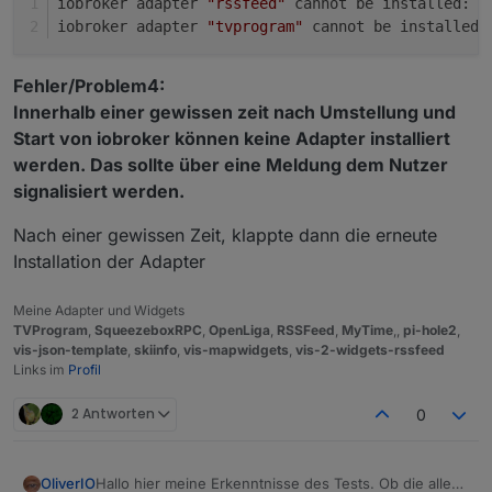
iobroker adapter 
"rssfeed"
 cannot be installed: C
iobroker adapter 
"tvprogram"
 cannot be installed:
Fehler/Problem4:
Innerhalb einer gewissen zeit nach Umstellung und
Start von iobroker können keine Adapter installiert
werden. Das sollte über eine Meldung dem Nutzer
signalisiert werden.
Nach einer gewissen Zeit, klappte dann die erneute
Installation der Adapter
Meine Adapter und Widgets
TVProgram
,
SqueezeboxRPC
,
OpenLiga
,
RSSFeed
,
MyTime
,,
pi-hole2
,
vis-json-template
,
skiinfo
,
vis-mapwidgets
,
vis-2-widgets-rssfeed
Links im
Profil
2 Antworten
0
Hallo hier meine Erkenntnisse des Tests. Ob die alle
OliverIO