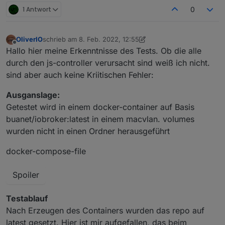
1 Antwort
0
Objects type: file

OliverIO
schrieb am
8. Feb. 2022, 12:55
zuletzt editiert von OliverIO
2. Aug. 2022, 13:57
Offline
Hallo hier meine Erkenntnisse des Tests. Ob die alle
durch den js-controller verursacht sind weiß ich nicht.
sind aber auch keine Kriitischen Fehler:
Ausganslage:
Getestet wird in einem docker-container auf Basis
buanet/iobroker:latest in einem macvlan. volumes
wurden nicht in einen Ordner herausgeführt
docker-compose-file
Spoiler
Testablauf
Nach Erzeugen des Containers wurden das repo auf
latest gesetzt. Hier ist mir aufgefallen, das beim