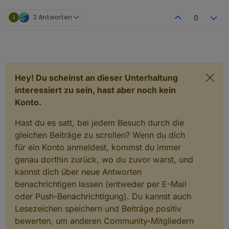
"ownerGroup"
: 
"system.group.administrator
    }
I
2 Antworten
0
  },
  "webuntis.
0.0
.
1
.teacher
": {
    "type": 
"state"
,
"common"
: {
      "name": 
"teacher"
,
"role"
: 
"value"
,
Hey! Du scheinst an dieser Unterhaltung
"type"
: 
"string"
,
interessiert zu sein, hast aber noch kein
"write"
: false,
Konto.
"read"
: true
    },
Hast du es satt, bei jedem Besuch durch die
    "native": {},
gleichen Beiträge zu scrollen? Wenn du dich
    "
from
": 
"system.adapter.webuntis.0"
,
für ein Konto anmeldest, kommst du immer
"user"
: 
"system.user.admin"
,
genau dorthin zurück, wo du zuvor warst, und
"ts"
: 
1653733730788
,
kannst dich über neue Antworten
"_id"
: 
"webuntis.0.0.1.teacher"
,
"acl"
: {
benachrichtigen lassen (entweder per E-Mail
      "
object
": 
1636
,
oder Push-Benachrichtigung). Du kannst auch
"state"
: 
1636
,
Lesezeichen speichern und Beiträge positiv
"owner"
: 
"system.user.admin"
,
bewerten, um anderen Community-Mitgliedern
"ownerGroup"
: 
"system.group.administrator