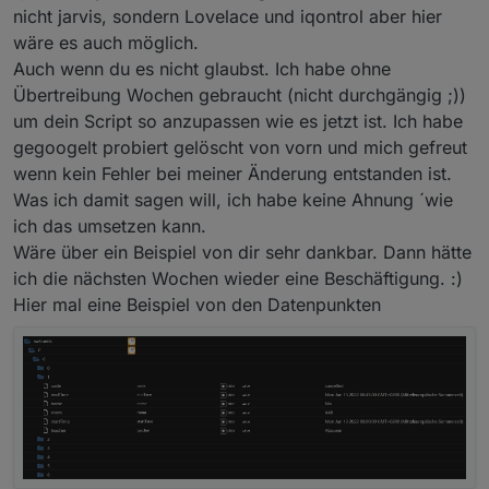
um einiges einfacher. dann hättest du kein problem
du müßtest dann nur ein script nutzen, welches
nicht jarvis, sondern Lovelace und iqontrol aber hier
mit der spaltenanahl
wieder über selektor die datenpunkte sammelt und in
wäre es auch möglich.
ein array mit json schreibt - dann noch sortieren und
Auch wenn du es nicht glaubst. Ich habe ohne
das ganze in einen dp schreiben - das ganze html
Übertreibung Wochen gebraucht (nicht durchgängig ;))
bräüchte man dann nicht
um dein Script so anzupassen wie es jetzt ist. Ich habe
gegoogelt probiert gelöscht von vorn und mich gefreut
wenn kein Fehler bei meiner Änderung entstanden ist.
Was ich damit sagen will, ich habe keine Ahnung ´wie
ich das umsetzen kann.
Wäre über ein Beispiel von dir sehr dankbar. Dann hätte
ich die nächsten Wochen wieder eine Beschäftigung. :)
Hier mal eine Beispiel von den Datenpunkten