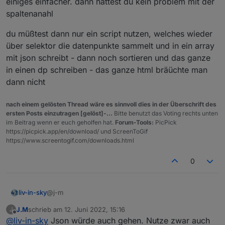
einiges einfacher. dann hättest du kein problem mit der
Und du hast recht, will natürlich nach Uhrzeit sortieren.
spaltenanahl
Habe viel mit deinen Tabellen "rumgespielt" und hatte mit
der 6 Spalten variante angefangen, wo noch heute und
du müßtest dann nur ein script nutzen, welches wieder
morgen als Überschrift stand. Sah am Wochenende aber
nicht so toll aus. Deshalb hab ich es in die Tabelle mit
über selektor die datenpunkte sammelt und in ein array
aufgenommen und aus der 8 Spalten eine 7 Spalten
mit json schreibt - dann noch sortieren und das ganze
gemacht (gerade 7 fehlte) ;).
in einen dp schreiben - das ganze html bräüchte man
Deshalb die Verschiebung.
dann nicht
nach einem gelösten Thread wäre es sinnvoll dies in der Überschrift des
ersten Posts einzutragen [gelöst]-...
Bitte benutzt das Voting rechts unten
im Beitrag wenn er euch geholfen hat.
Forum-Tools:
PicPick
https://picpick.app/en/download/ und ScreenToGif
https://www.screentogif.com/downloads.html
0
@j-m
liv-in-sky
J.M
schrieb am
12. Juni 2022, 15:16
J
mal ne andere frage - kannst du in jarvis (nutze ich
zuletzt editiert von
Offline
@
liv-in-sky
Json würde auch gehen. Nutze zwar auch
nicht) ein json als tabelle anzeigen ? dann wäre es