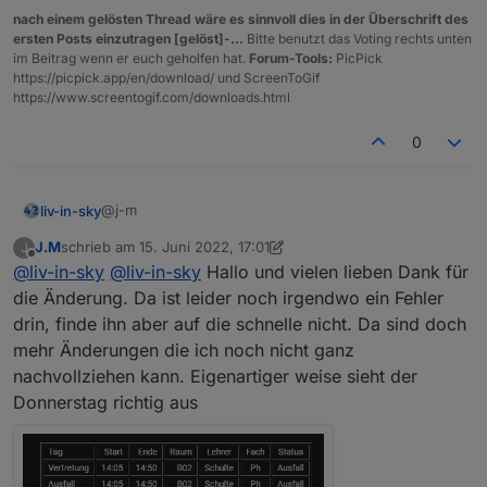
nach einem gelösten Thread wäre es sinnvoll dies in der Überschrift des
ersten Posts einzutragen [gelöst]-...
Bitte benutzt das Voting rechts unten
im Beitrag wenn er euch geholfen hat.
Forum-Tools:
PicPick
https://picpick.app/en/download/ und ScreenToGif
https://www.screentogif.com/downloads.html
0
@j-m
liv-in-sky
J.M
schrieb am
15. Juni 2022, 17:01
J
habe mal dein script genommen und etwas geändert
zuletzt editiert von J.M
Offline
@
liv-in-sky
@
liv-in-sky
Hallo und vielen lieben Dank für
- kann das nicht testen, daher könnten auch noch
kleinigkeiten falsch gecodet sein - teste mal und
die Änderung. Da ist leider noch irgendwo ein Fehler
überprüfe meine änderungen
drin, finde ihn aber auf die schnelle nicht. Da sind doch
Spoiler
mehr Änderungen die ich noch nicht ganz
nachvollziehen kann. Eigenartiger weise sieht der
Donnerstag richtig aus