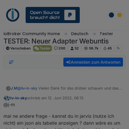
Weiter zum Inhalt
ioBroker Community Home
Deutsch
Tester
TESTER: Neuer Adapter Webuntis
Verschoben
Tester
200
52
59.7k
45
Anmelden zum Antworten
J.M
@
liv-in-sky
Vielen Dank für das drüber schauen und das
J
Feedback. Versuche es mal einzubauen. Da die nächsten
liv-in-sky
schrieb am
12. Juni 2022, 06:12
3 Wochen aber Praktikum ist, muss ich mal schauen wann
zuletzt editiert von
Offline
@j-m
der Stundenplan sowas wieder hergibt.
Hier ist eine Beispiel was ich meine. Das sind
mal ne andere frage - kannst du in jarvis (nutze ich
Wahlpflichtfächer die für alle Klassen gelten. An den
Tagen hab ich dann Probleme mit der Sortierung. Dann
nicht) ein json als tabelle anzeigen ? dann wäre es um
hab ich statt z.b 8 Ordner 20 Ordner im Baum.