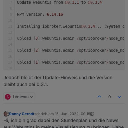
Update
 webuntis 
from
@0
.3
.1
to
@0
.3
.4
NPM version: 
6.14
.16
Installing iobroker.webuntis
@0
.3
.4
... (
System
ca
upload [
3
] webuntis.admin 
/
opt
/
iobroker
/
node_mod
upload [
2
] webuntis.admin 
/
opt
/
iobroker
/
node_mod
upload [
1
] webuntis.admin 
/
opt
/
iobroker
/
node_mod
upload [
0
] webuntis.admin 
/
opt
/
iobroker
/
node_mod
Jedoch bleibt der Update-Hinweis und die Version
bleibt auch bei 0.3.1.
Process exited 
with
 code 
0
S
1 Antwort
0
Ronny Gerndt
schrieb am
15. Juni 2022, 09:15
zuletzt editiert von Ronny Gerndt
Offline
Hi, ich bin grad dabei den Stundenplan und die News
aus Webuntins in meine Visualisierung zu bringen. Habe