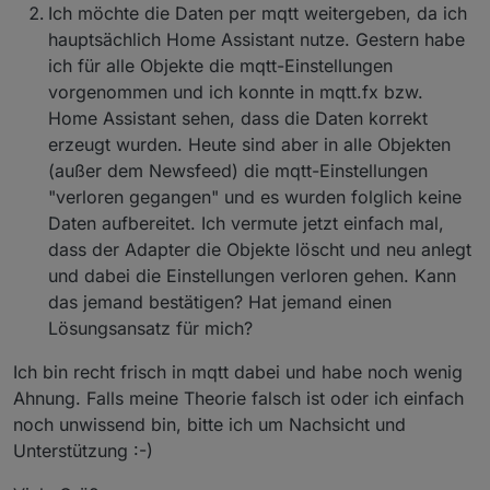
"owner"
: 
"system.user.admin"
,
Ich möchte die Daten per mqtt weitergeben, da ich
"ownerGroup"
: 
"system.group.administrator
hauptsächlich Home Assistant nutze. Gestern habe
    }
ich für alle Objekte die mqtt-Einstellungen
  },
vorgenommen und ich konnte in mqtt.fx bzw.
  "webuntis.
0.0
.
1
.name
": {
    "type": 
"state"
,
Home Assistant sehen, dass die Daten korrekt
"common"
: {
erzeugt wurden. Heute sind aber in alle Objekten
      "name": 
"name"
,
(außer dem Newsfeed) die mqtt-Einstellungen
"role"
: 
"value"
,
"verloren gegangen" und es wurden folglich keine
"type"
: 
"string"
,
Daten aufbereitet. Ich vermute jetzt einfach mal,
"write"
: false,
dass der Adapter die Objekte löscht und neu anlegt
"read"
: true
und dabei die Einstellungen verloren gehen. Kann
    },
    "native": {},
das jemand bestätigen? Hat jemand einen
    "
from
": 
"system.adapter.webuntis.0"
,
Lösungsansatz für mich?
"user"
: 
"system.user.admin"
,
"ts"
: 
1653733730783
,
Ich bin recht frisch in mqtt dabei und habe noch wenig
"_id"
: 
"webuntis.0.0.1.name"
,
Ahnung. Falls meine Theorie falsch ist oder ich einfach
"acl"
: {
noch unwissend bin, bitte ich um Nachsicht und
      "
object
": 
1636
,
Unterstützung :-)
"state"
: 
1636
,
"owner"
: 
"system.user.admin"
,