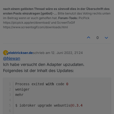
nach einem gelösten Thread wäre es sinnvoll dies in der Überschrift des
ersten Posts einzutragen [gelöst]-...
Bitte benutzt das Voting rechts unten
im Beitrag wenn er euch geholfen hat.
Forum-Tools:
PicPick
https://picpick.app/en/download/ und ScreenToGif
https://www.screentogif.com/downloads.html
0
elektrickser.de
schrieb am
12. Juni 2022, 21:24
E
zuletzt editiert von
Offline
@
Newan
Ich habe versucht den Adapter upzudaten.
Folgendes ist der Inhalt des Updates:
Process exited 
with
 code 
0
weniger
mehr
$ iobroker upgrade webuntis
@0
.3
.4