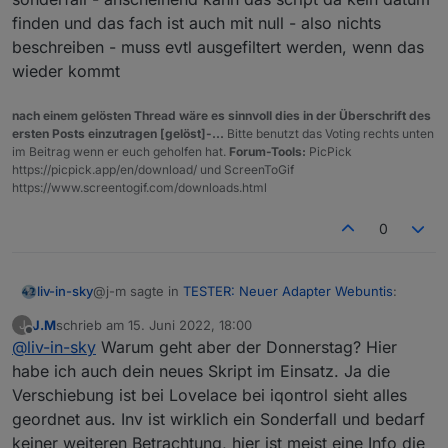
      "
object
": 
1636
,
finden und das fach ist auch mit null - also nichts
"state"
: 
1636
,
"owner"
: 
"system.user.admin"
,
beschreiben - muss evtl ausgefiltert werden, wenn das
"ownerGroup"
: 
"system.group.administrator
wieder kommt
    }
  },
nach einem gelösten Thread wäre es sinnvoll dies in der Überschrift des
  "webuntis.
0.0
.
0
.name
": {
ersten Posts einzutragen [gelöst]-...
Bitte benutzt das Voting rechts unten
    "type": 
"state"
,
im Beitrag wenn er euch geholfen hat.
Forum-Tools:
PicPick
"common"
: {
https://picpick.app/en/download/ und ScreenToGif
https://www.screentogif.com/downloads.html
      "name": 
"name"
,
"role"
: 
"value"
,
0
"type"
: 
"string"
,
"write"
: false,
"read"
: true
@j-m sagte in
TESTER: Neuer Adapter Webuntis
:
liv-in-sky
    },
    "native": {},
J.M
schrieb am
15. Juni 2022, 18:00
J
zuletzt editiert von
    "
from
": 
"system.adapter.webuntis.0"
,
Offline
@
liv-in-sky
Warum geht aber der Donnerstag? Hier
"user"
: 
"system.user.admin"
,
habe ich auch dein neues Skript im Einsatz. Ja die
habe vergessen, das ich so die states nicht
"ts"
: 
1653733730749
,
Verschiebung ist bei Lovelace bei iqontrol sieht alles
bekomme - ist zu aufwendig im moment
"_id"
: 
"webuntis.0.0.0.name"
,
nur heute sieht etwas eigenartig aus. Heute ist wieder so
das die zeilen verschoben sind, liegt meist daran, dss
geordnet aus. Inv ist wirklich ein Sonderfall und bedarf
"acl"
: {
ein Tag den wir letzte Woche schon angesprochen hatten.
nicht genug breite im widget oder im script setting
      "
object
": 
1636
,
keiner weiteren Betrachtung, hier ist meist eine Info die