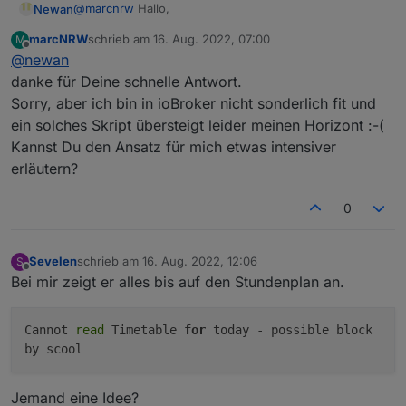
"ownerGroup"
: 
"system.group.administrator
@
marcnrw
Hallo,
Newan
und es wurden folglich keine Daten
    }
aufbereitet. Ich vermute jetzt einfach mal, dass
marcNRW
schrieb am
16. Aug. 2022, 07:00
M
ja die Objekte werden gelöscht, da nicht immer an allen
der Adapter die Objekte löscht und neu anlegt
  },
zuletzt editiert von
Offline
@
newan
Tagen alle Objekte vorhanden sind. Würde das über
und dabei die Einstellungen verloren gehen.
  "webuntis.
0.0
.
1
.startTime
": {
eine Auslesescript lösen der versucht alle Objekte am
Kann das jemand bestätigen? Hat jemand
danke für Deine schnelle Antwort.
    "type": 
"state"
,
Tag zu lesen.
einen Lösungsansatz für mich?
Sorry, aber ich bin in ioBroker nicht sonderlich fit und
"common"
: {
Bezüglich den Feed müssten wir auf weiteres
      "name": 
"startTime"
,
ein solches Skript übersteigt leider meinen Horizont :-(
Feedback warten, könnte aber ein Bug sein
"role"
: 
"value"
,
Kannst Du den Ansatz für mich etwas intensiver
"type"
: 
"string"
,
erläutern?
"write"
: false,
"read"
: true
0
    },
    "native": {},
    "
from
": 
"system.adapter.webuntis.0"
,
Sevelen
schrieb am
16. Aug. 2022, 12:06
S
zuletzt editiert von
"user"
: 
"system.user.admin"
,
Offline
Bei mir zeigt er alles bis auf den Stundenplan an.
"ts"
: 
1653733730771
,
"_id"
: 
"webuntis.0.0.1.startTime"
,
Cannot
read
Timetable
for
today - possible block
"acl"
: {
by scool
      "
object
": 
1636
,
"state"
: 
1636
,
"owner"
: 
"system.user.admin"
,
Jemand eine Idee?