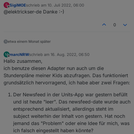
@
Newan
hat den Fehler behoben.
"owner"
: 
"system.user.admin"
,
SigiMOE
schrieb am
10. Juli 2022, 06:00
S
zuletzt editiert von
"ownerGroup"
: 
"system.group.administrator
Offline
@elektrickser-de Danke :-)
    }
  },
0
  "webuntis.
0.0
.
1
.endTime
": {
    "type": 
"state"
,
"common"
: {
etwa einem Monat später
      "name": 
"endTime"
,
"role"
: 
"value"
,
marcNRW
schrieb am
16. Aug. 2022, 06:50
M
zuletzt editiert von
"type"
: 
"string"
,
Offline
Hallo zusammen,
"write"
: false,
ich benutze diesen Adapter nun auch um die
"read"
: true
Stundenpläne meiner Kids abzufragen. Das funktioniert
    },
grundsätzlich hervorragend, ich habe aber zwei Fragen:
    "native": {},
    "
from
": 
"system.adapter.webuntis.0"
,
Der Newsfeed in der Units-App war gestern befüllt
"user"
: 
"system.user.admin"
,
und ist heute "leer". Das newsfeed-date wurde auch
"ts"
: 
1653733730777
,
entsprechend aktualisiert, allerdings steht im
"_id"
: 
"webuntis.0.0.1.endTime"
,
"acl"
: {
subject weiterhin der Inhalt von gestern. Hat noch
      "
object
": 
1636
,
jemand das "Problem" oder eine Idee für mich, was
"state"
: 
1636
,
ich falsch eingestellt haben könnte?