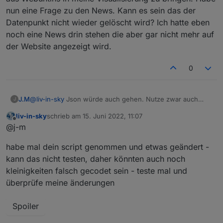
nun eine Frage zu den News. Kann es sein das der
Datenpunkt nicht wieder gelöscht wird? Ich hatte eben
noch eine News drin stehen die aber gar nicht mehr auf
der Website angezeigt wird.
0
J.M
@
liv-in-sky
Json würde auch gehen. Nutze zwar auch
J
nicht jarvis, sondern Lovelace und iqontrol aber hier wäre
liv-in-sky
schrieb am
15. Juni 2022, 11:07
es auch möglich.
zuletzt editiert von
Offline
@j-m
Auch wenn du es nicht glaubst. Ich habe ohne
Übertreibung Wochen gebraucht (nicht durchgängig ;)) um
habe mal dein script genommen und etwas geändert -
dein Script so anzupassen wie es jetzt ist. Ich habe
gegoogelt probiert gelöscht von vorn und mich gefreut
kann das nicht testen, daher könnten auch noch
wenn kein Fehler bei meiner Änderung entstanden ist.
kleinigkeiten falsch gecodet sein - teste mal und
Was ich damit sagen will, ich habe keine Ahnung ´wie ich
überprüfe meine änderungen
das umsetzen kann.
Wäre über ein Beispiel von dir sehr dankbar. Dann hätte
ich die nächsten Wochen wieder eine Beschäftigung. :)
Spoiler
Hier mal eine Beispiel von den Datenpunkten