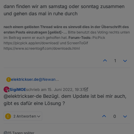
"state"
: 
1636
,
dem anpassen sieht es jetzt aus wie beim Mittwoch.
dann finden wir am samstag oder sonntag zusammen
"owner"
: 
"system.user.admin"
,
"ownerGroup"
: 
"system.group.administrator
und gehen das mal in ruhe durch
    }
  },
nach einem gelösten Thread wäre es sinnvoll dies in der Überschrift des
  "webuntis.
0.0
.
0
.teacher
": {
ersten Posts einzutragen [gelöst]-...
Bitte benutzt das Voting rechts unten
im Beitrag wenn er euch geholfen hat.
Forum-Tools:
PicPick
    "type": 
"state"
,
https://picpick.app/en/download/ und ScreenToGif
"common"
: {
https://www.screentogif.com/downloads.html
      "name": 
"teacher"
,
"role"
: 
"value"
,
1
"type"
: 
"string"
,
"write"
: false,
"read"
: true
@
Newan
elektrickser.de
E
    },
Ich habe versucht den Adapter upzudaten.
    "native": {},
SigiMOE
schrieb am
15. Juni 2022, 19:37
S
Folgendes ist der Inhalt des Updates:
Process exited with code 0

zuletzt editiert von SigiMOE
Offline
    "
from
": 
"system.adapter.webuntis.0"
,
@elektrickser-de Bezügl. dem Update ist bei mir auch,
weniger

"user"
: 
"system.user.admin"
,
Jedoch bleibt der Update-Hinweis und die
mehr

gibt es dafür eine Lösung ?
"ts"
: 
1653733730754
,
Version bleibt auch bei 0.3.1.
"_id"
: 
"webuntis.0.0.0.teacher"
,
$ iobroker upgrade webuntis@0.3.4

E
2 Antworten
0
"acl"
: {
Update webuntis from @0.3.1 to @0.3.4

      "
object
": 
1636
,
"state"
: 
1636
,
15 Tagen später