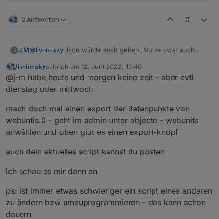
2 Antworten
0
J.M
@
liv-in-sky
Json würde auch gehen. Nutze zwar auch
J
nicht jarvis, sondern Lovelace und iqontrol aber hier wäre
liv-in-sky
schrieb am
12. Juni 2022, 15:46
es auch möglich.
zuletzt editiert von
Offline
@j-m habe heute und morgen keine zeit - aber evtl
Auch wenn du es nicht glaubst. Ich habe ohne
Übertreibung Wochen gebraucht (nicht durchgängig ;)) um
dienstag oder mittwoch
dein Script so anzupassen wie es jetzt ist. Ich habe
gegoogelt probiert gelöscht von vorn und mich gefreut
mach doch mal einen export der datenpunkte von
wenn kein Fehler bei meiner Änderung entstanden ist.
webuntis.0 - geht im admin unter objecte - webunits
Was ich damit sagen will, ich habe keine Ahnung ´wie ich
anwählen und oben gibt es einen export-knopf
das umsetzen kann.
Wäre über ein Beispiel von dir sehr dankbar. Dann hätte
auch dein aktuelles script kannst du posten
ich die nächsten Wochen wieder eine Beschäftigung. :)
Hier mal eine Beispiel von den Datenpunkten
ich schau es mir dann an
ps: ist immer etwas schwieriger ein script eines anderen
zu ändern bzw umzuprogrammieren - das kann schon
dauern