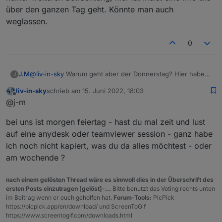
Bei Webuntis sieht es so aus. Ja alles Ausfall wegen
angegeben ist
das problemim feld bei tag "inv" ? das ist wohl ein
"state"
: 
1636
,
über den ganzen Tag geht. Könnte man auch
Praktikum aber es werden dennoch die Stunden
sonderfall - anscheinend kann das script da kein
"owner"
: 
"system.user.admin"
,
geschrieben im Adapter.
weglassen.
datum finden und das fach ist auch mit null - also
"ownerGroup"
: 
"system.group.administrator
nichts beschreiben - muss evtl ausgefiltert werden,
    }
wenn das wieder kommt
0
  },
  "webuntis.
0.0
.
0
.room
": {
    "type": 
"state"
,
J.M
@
liv-in-sky
Warum geht aber der Donnerstag? Hier habe
J
"common"
: {
ich auch dein neues Skript im Einsatz. Ja die Verschiebung
      "name": 
"room"
,
liv-in-sky
schrieb am
15. Juni 2022, 18:03
ist bei Lovelace bei iqontrol sieht alles geordnet aus. Inv ist
zuletzt editiert von
Offline
"role"
: 
"value"
,
@j-m
wirklich ein Sonderfall und bedarf keiner weiteren
"type"
: 
"string"
,
Betrachtung, hier ist meist eine Info die über den ganzen
bei uns ist morgen feiertag - hast du mal zeit und lust
Tag geht. Könnte man auch weglassen.
"write"
: false,
"read"
: true
auf eine anydesk oder teamviewer session - ganz habe
    },
ich noch nicht kapiert, was du da alles möchtest - oder
    "native": {},
am wochende ?
    "
from
": 
"system.adapter.webuntis.0"
,
"user"
: 
"system.user.admin"
,
nach einem gelösten Thread wäre es sinnvoll dies in der Überschrift des
"ts"
: 
1653733730760
,
ersten Posts einzutragen [gelöst]-...
Bitte benutzt das Voting rechts unten
"_id"
: 
"webuntis.0.0.0.room"
,
im Beitrag wenn er euch geholfen hat.
Forum-Tools:
PicPick
"acl"
: {
https://picpick.app/en/download/ und ScreenToGif
      "
object
": 
1636
,
https://www.screentogif.com/downloads.html