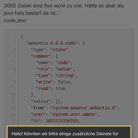
3000 Zeilen sind ihm wohl zu viel. Hätte es aber als
json falls bedarf da ist.```
code_text
{
  "webuntis.
0.0
.
0
.code
": {
    "type": 
"state"
,
"common"
: {
      "name": 
"code"
,
"role"
: 
"value"
,
"type"
: 
"string"
,
"write"
: false,
"read"
: true
    },
    "native": {},
    "
from
": 
"system.adapter.webuntis.0"
,
"user"
: 
"system.user.admin"
,
"ts"
: 
1653733730765
,
"_id"
: 
"webuntis.0.0.0.code"
,
Hallo! Könnten wir bitte einige zusätzliche Dienste für
"acl"
: {