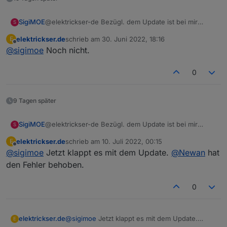
NPM version: 6.14.16

"owner"
: 
"system.user.admin"
,
"ownerGroup"
: 
"system.group.administrator
SigiMOE
@elektrickser-de Bezügl. dem Update ist bei mir
S
Installing iobroker.webuntis@0.3.4... (S
    }
auch, gibt es dafür eine Lösung ?
elektrickser.de
schrieb am
30. Juni 2022, 18:16
  },
E
upload [3] webuntis.admin /opt/iobroker/
zuletzt editiert von
Offline
@
sigimoe
Noch nicht.
  "webuntis.
0.0
.
1
.code
": {
    "type": 
"state"
,
upload [2] webuntis.admin /opt/iobroker/
"common"
: {
0
upload [1] webuntis.admin /opt/iobroker/
      "name": 
"code"
,
"role"
: 
"value"
,
upload [0] webuntis.admin /opt/iobroker/
9 Tagen später
"type"
: 
"string"
,
"write"
: false,
"read"
: true
SigiMOE
@elektrickser-de Bezügl. dem Update ist bei mir
S
auch, gibt es dafür eine Lösung ?
    },
elektrickser.de
schrieb am
10. Juli 2022, 00:15
E
    "native": {},
zuletzt editiert von
Offline
@
sigimoe
Jetzt klappt es mit dem Update.
@
Newan
hat
    "
from
": 
"system.adapter.webuntis.0"
,
den Fehler behoben.
"user"
: 
"system.user.admin"
,
"ts"
: 
1653733730799
,
0
"_id"
: 
"webuntis.0.0.1.code"
,
"acl"
: {
      "
object
": 
1636
,
elektrickser.de
@
sigimoe
Jetzt klappt es mit dem Update.
E
"state"
: 
1636
,