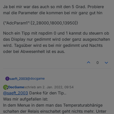
Jetzt muss ich mal schauen wie ich die Widgets
Ja bei mir war das auch so mit den 5 Grad. Probiere
ioBroker Datenpunkte zuweisen kann z.B. mit
Shelly2.5 betriebene Rollos)
mal die Parameter die kommen bei mir ganz gut hin
{"AdcParam1":[2,28000,18000,13950]}
Noch ein Tipp mit nspdim 0 und 1 kannst du steuern ob
das Display nur gedimmt wird oder ganz ausgeschalten
wird. Tagsüber wird es bei mir gedimmt und Nachts
oder bei Abwesenheit ist es aus.
0
@
docgame
saeft_2003
S
DocGame
schrieb am
2. Jan. 2022, 09:54
D
Ja bei mir war das auch so mit den 5 Grad.
zuletzt editiert von
Offline
@
saeft_2003
Danke für den Tip..
Probiere mal die Parameter die kommen bei mir
ganz gut hin
{"AdcParam1":[2,28000,18000,13950]}
Was mir aufgefallen ist:
In dem Menue in dem man das Temperaturabhänige
Noch ein Tipp mit nspdim 0 und 1 kannst du
schalten der Relais einschaltet geht nichts mehr. Unter
steuern ob das Display nur gedimmt wird oder