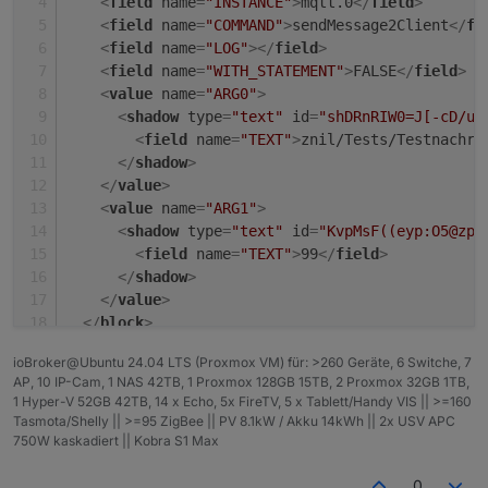
<
field
name
=
"INSTANCE"
>
mqtt.0
</
field
>
<
field
name
=
"COMMAND"
>
sendMessage2Client
</
fi
<
field
name
=
"LOG"
>
</
field
>
<
field
name
=
"WITH_STATEMENT"
>
FALSE
</
field
>
<
value
name
=
"ARG0"
>
<
shadow
type
=
"text"
id
=
"shDRnRIW0=J[-cD/uT
<
field
name
=
"TEXT"
>
znil/Tests/Testnachri
</
shadow
>
</
value
>
<
value
name
=
"ARG1"
>
<
shadow
type
=
"text"
id
=
"KvpMsF((eyp:O5@zp#
<
field
name
=
"TEXT"
>
99
</
field
>
</
shadow
>
</
value
>
</
block
>
</
xml
>
ioBroker@Ubuntu 24.04 LTS (Proxmox VM) für: >260 Geräte, 6 Switche, 7
AP, 10 IP-Cam, 1 NAS 42TB, 1 Proxmox 128GB 15TB, 2 Proxmox 32GB 1TB,
1 Hyper-V 52GB 42TB, 14 x Echo, 5x FireTV, 5 x Tablett/Handy VIS || >=160
Tasmota/Shelly || >=95 ZigBee || PV 8.1kW / Akku 14kWh || 2x USV APC
750W kaskadiert || Kobra S1 Max
0