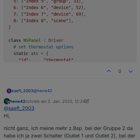
5
: [
"Index 5"
, 
"group"
, 
33
],

6
: [
"Index 6"
, 
"device"
, 
52
],

7
: [
"Index 7"
, 
"device"
, 
69
],

8
: [
"Index 8"
, 
"scene"
],

}

class
NSPanel
 : Driver

# set thermostat options
static
 atc = { 

"id"
:     
"thermostat"
,

0
@
hene42
saeft_2003
S
hene42
schrieb am
2. Jan. 2022, 12:24
H
Zu 1 und 2 kann ich momentan nichts sagen.
zuletzt editiert von hene42
1. Feb. 2022, 13:26
Offline
@
saeft_2003
Meinst du bei 3 den Name Index <zahl>? Das
kannst du in der
nspanel.be
ändern..
Hi,
# leave empty brackets if you don't want a 
# ctype scene doesn't have an uiid

nicht ganz, ich meine mehr z.Bsp. bei der Gruppe 2 da
# index "name   ", "ctype", uiid | name max
habe ich ja zwei Schalter (Outlet 1 und Outlet 2), bei der
  1: ["Index 1", "group", 1],
