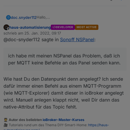
Hallo,
doc.snyder112
D
ich habe mit meinen NSPanel das Problem, daß
haus-automatisierung
DEVELOPER
MOST ACTIVE
ich per MQTT keine Befehle an das Panel
In der Tasmota Console klappt das auch
Offline
schrieb am
25. Jan. 2022, 09:17
senden kann. Es sollte ja eigendlich ins topic
wunderbar. Meldungen vom Panel zum Iobroker
zuletzt editiert von
@doc-snyder112 sagte in
Sonoff NSPanel
:
mqtt.0.SmartHome.nspanel_2BEE78.cmnd.NSPS
gehen auch.
Vielleicht kann mir jemand weiterhelfen.
end
Grüße Danilo
und dort z.B. {"index":2, "type":"delete"} das
ich habe mit meinen NSPanel das Problem, daß ich
Senden und das 2. Widget sollte verschwinden.
per MQTT keine Befehle an das Panel senden kann.
Wie hast Du den Datenpunkt denn angelegt? Ich sende
dafür immer einen Befehl aus einem MQTT-Programm
(wie MQTT-Explorer) damit dieser in ioBroker angelegt
wird. Manuell anlegen klappt nicht, weil Dir dann das
native-Attribut für das Topic fehlt.
🧑‍🎓 Autor des beliebten
ioBroker-Master-Kurses
🎥 Tutorials rund um das Thema DIY-Smart-Home:
https://haus-