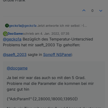
0
gecko1a
@
gecko1a
Jetzt antworte ich mir selbst :-)
G
Ich habe es bei mir wieder hinbekommen. Erstmal
DocGame
schrieb am
4. Jan. 2022, 07:35
D
stromlos und dann beim anschließen der Spannung
zuletzt editiert von
Offline
@
gecko1a
Bezüglich des Temperatur-Unterschied
die rechte Taste länger gedrückt. Dabei schein die
Tasmota Konfig zurückgesetzt zu werden. Wieder
Problems hat mir saeft_2003 Tip geholfen:
SSID eingeben und nur das Template angerichtet.
Daraufhin startete das Panel inklusiv (falscher)
@
saeft_2003
sagte in
Sonoff NSPanel
:
Temperatur und Wetter.
Grüße Frank
@
docgame
Ja bei mir war das auch so mit den 5 Grad.
Probiere mal die Parameter die kommen bei mir
ganz gut hin
{"AdcParam1":[2,28000,18000,13950]}