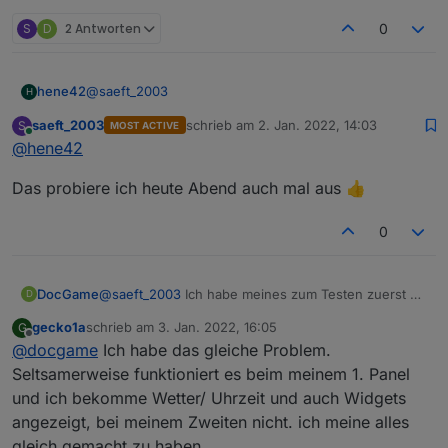
S
D
2 Antworten
0
@
saeft_2003
hene42
H
saeft_2003
schrieb am
2. Jan. 2022, 14:03
S
MOST ACTIVE
im Moment so, die Frage ist ob das so i.o. ist
zuletzt editiert von
Online
@
hene42
Das probiere ich heute Abend auch mal aus 👍
0
DocGame
@
saeft_2003
Ich habe meines zum Testen zuerst an
D
die Ewelinkapp angelernt. Alles hat prima geklappt.
gecko1a
schrieb am
3. Jan. 2022, 16:05
G
Habe dann das ganze mit der "tasmota32-
zuletzt editiert von
Offline
@
docgame
Ich habe das gleiche Problem.
nspanel.bin" geflasht. Zuerst sah alles gut aus. Die
Analogtemperatur zeigt allerdings Minusgrade an
Seltsamerweise funktioniert es beim meinem 1. Panel
(Bin in einem 20 Grad warmen Zimmer) und die
und ich bekomme Wetter/ Uhrzeit und auch Widgets
ESP-Temperatur erscheint mir auch zu hoch. Die
angezeigt, bei meinem Zweiten nicht. ich meine alles
Relays kann ich schalten. Was aber extrem
gleich gemacht zu haben ...
ungünstig ist, ist die Tatsache das das Display keine