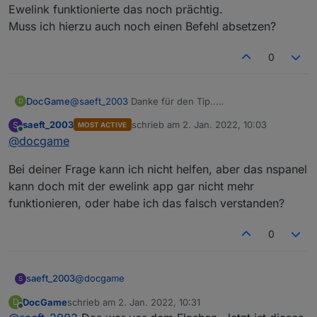
Ewelink funktionierte das noch prächtig.
ganz ausgeschalten wird. Tagsüber wird es bei mir
gedimmt und Nachts oder bei Abwesenheit ist es
Muss ich hierzu auch noch einen Befehl absetzen?
aus.
0
DocGame
@
saeft_2003
Danke für den Tip..
D
Was mir aufgefallen ist:
saeft_2003
schrieb am
2. Jan. 2022, 10:03
S
MOST ACTIVE
In dem Menue in dem man das Temperaturabhänige
zuletzt editiert von
Online
@
docgame
schalten der Relais einschaltet geht nichts mehr.
Unter Ewelink funktionierte das noch prächtig.
Bei deiner Frage kann ich nicht helfen, aber das nspanel
Muss ich hierzu auch noch einen Befehl absetzen?
kann doch mit der ewelink app gar nicht mehr
funktionieren, oder habe ich das falsch verstanden?
0
@
docgame
saeft_2003
S
DocGame
schrieb am
2. Jan. 2022, 10:31
D
Bei deiner Frage kann ich nicht helfen, aber das
zuletzt editiert von
Offline