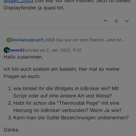
@
saeft_2003
Das war vor dem Flashen. Jetzt ist dieses
nspanel kann doch mit der ewelink app gar nicht
mehr funktionieren, oder habe ich das falsch
Displayfenster ja quasi tot.
verstanden?
0
DocGame
@
saeft_2003
Das war vor dem Flashen. Jetzt ist
D
dieses Displayfenster ja quasi tot.
hene42
schrieb am
2. Jan. 2022, 11:37
H
zuletzt editiert von
Offline
Hallo zusammen,
ich bin auch soeben am basteln, hier mal so meine
Fragen an euch:
wie bindet ihr die Widgets in ioBroker ein? Mit
Script oder auf eine andere Art und Weise?
Habt ihr schon die "Thermostat Page" mit eine
Heizung im ioBroker verbunden? Wenn Ja wie?
Kann man die Outlet Bezeichnungen umbenennen?
Danke.