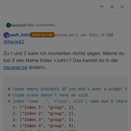
0
Hallo zusammen,
hene42
H
saeft_2003
schrieb am
2. Jan. 2022, 12:12
S
MOST ACTIVE
ich bin auch soeben am basteln, hier mal so meine
zuletzt editiert von saeft_2003
1. Feb. 202
Online
@
hene42
Fragen an euch:
wie bindet ihr die Widgets in ioBroker ein? Mit
Zu 1 und 2 kann ich momentan nichts sagen. Meinst du
Danke.
Script oder auf eine andere Art und Weise?
Habt ihr schon die "Thermostat Page" mit eine
bei 3 den Name Index <zahl>? Das kannst du in der
Heizung im ioBroker verbunden? Wenn Ja wie?
nspanel.be
ändern..
Kann man die Outlet Bezeichnungen
umbenennen?
# leave empty brackets 
if
 you don't want a widget th
# ctype scene doesn't have an uiid
# index 
"name   "
, 
"ctype"
, uiid | name max 8 charac
1
: [
"Index 1"
, 
"group"
, 
1
],

2
: [
"Index 2"
, 
"group"
, 
2
],

3
: [
"Index 3"
, 
"group"
, 
3
],

4
: [
"Index 4"
, 
"group"
, 
4
],
