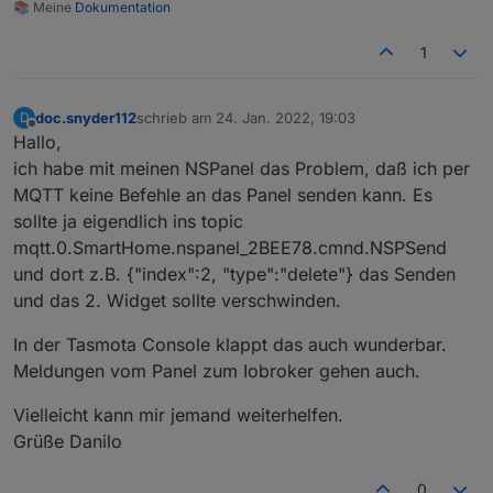
📚 Meine
Dokumentation
1
doc.snyder112
schrieb am
24. Jan. 2022, 19:03
D
zuletzt editiert von
Offline
Hallo,
ich habe mit meinen NSPanel das Problem, daß ich per
MQTT keine Befehle an das Panel senden kann. Es
sollte ja eigendlich ins topic
mqtt.0.SmartHome.nspanel_2BEE78.cmnd.NSPSend
und dort z.B. {"index":2, "type":"delete"} das Senden
und das 2. Widget sollte verschwinden.
In der Tasmota Console klappt das auch wunderbar.
Meldungen vom Panel zum Iobroker gehen auch.
Vielleicht kann mir jemand weiterhelfen.
Grüße Danilo
0