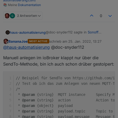
automatisierung.com/
📚 Meine
Dokumentation
2 Antworten
0
@doc-snyder112 sagte in
Sonoff
haus-automatisierung
NSPanel
:
BananaJoe
schrieb am
25. Jan. 2022, 13:27
MOST ACTIVE
zuletzt editiert von
Offline
ich habe mit meinen NSPanel das
@
haus-automatisierung
@doc-snyder112
Problem, daß ich per MQTT keine
Wie hast Du den Datenpunkt denn
Befehle an das Panel senden kann.
Manuell anlegen im ioBroker klappt nur über die
angelegt? Ich sende dafür immer einen
SendTo-Methode, bin ich auch schon drüber gestolpert:
Befehl aus einem MQTT-Programm (wie
MQTT-Explorer) damit dieser in ioBroker
angelegt wird. Manuell anlegen klappt
// Beispiel für SendTo von https://github.com/io
nicht, weil Dir dann das native-Attribut
// Test ob ich das zum Anlegen von neuen MQTT-To
für das Topic fehlt.
/*
 * 
@param
 {string}  MQTT instance     Specify MQ
 * 
@param
 {string}  action            Action to 
 * 
@param
 {object}  payload         
 * 
@param
 {string}  payload.topic     Topic to p
 * 
@param
 {string}  payload.message   Message to