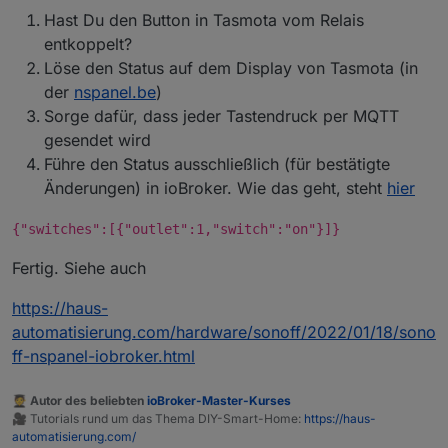
natürlich dann nicht synchron. Ich habe mich schon an
Hast Du den Button in Tasmota vom Relais
einem Blockly versucht, aber irgendwie eine
Todesschleife hinbekommen und dafür gesorgt, dass
entkoppelt?
die Hue Lampen ca. 5 min an / aus gingen :)
Löse den Status auf dem Display von Tasmota (in
der
nspanel.be
)
Sorge dafür, dass jeder Tastendruck per MQTT
gesendet wird
Führe den Status ausschließlich (für bestätigte
Änderungen) in ioBroker. Wie das geht, steht
hier
{"switches":[{"outlet":1,"switch":"on"}]}
Fertig. Siehe auch
https://haus-
automatisierung.com/hardware/sonoff/2022/01/18/sono
ff-nspanel-iobroker.html
🧑‍🎓 Autor des beliebten
ioBroker-Master-Kurses
🎥 Tutorials rund um das Thema DIY-Smart-Home:
https://haus-
automatisierung.com/