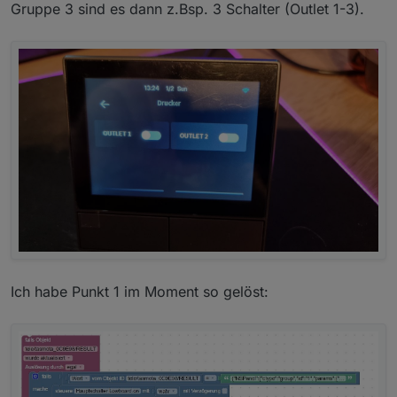
Gruppe 3 sind es dann z.Bsp. 3 Schalter (Outlet 1-3).
  2: ["Index 2", "group", 2],

  3: ["Index 3", "group", 3],

  4: ["Index 4", "group", 4],

  5: ["Index 5", "group", 33],

  6: ["Index 6", "device", 52],

  7: ["Index 7", "device", 69],

  8: ["Index 8", "scene"],

}

class NSPanel : Driver

  # set thermostat options

  static atc = { 

    "id":     "thermostat",

Ich habe Punkt 1 im Moment so gelöst: