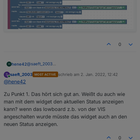
0
@
saeft_2003
hene42
H
Hi,
saeft_2003
schrieb am
2. Jan. 2022, 12:42
S
MOST ACTIVE
nicht ganz, ich meine mehr z.Bsp. bei der Gruppe 2 da
zuletzt editiert von
Online
@
hene42
habe ich ja zwei Schalter (Outlet 1 und Outlet 2), bei
der Gruppe 3 sind es dann z.Bsp. 3 Schalter (Outlet 1-
Zu Punkt 1. Das hört sich gut an. Weißt du auch wie
3).
man mit dem widget den aktuellen Status anzeigen
kann? wenn das lowboard z.b. von der VIS
angeschalten wurde müsste das widget auch an den
neuen Status anzeigen.
0