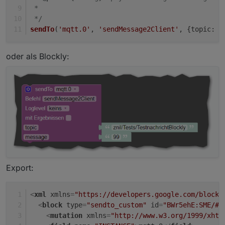
 *
 */
sendTo
(
'mqtt.0'
, 
'sendMessage2Client'
, {topic: 
'
oder als Blockly:
Export:
<
xml
xmlns
=
"https://developers.google.com/blockl
<
block
type
=
"sendto_custom"
id
=
"BWr5ehE:SME/#2
<
mutation
xmlns
=
"http://www.w3.org/1999/xhtm