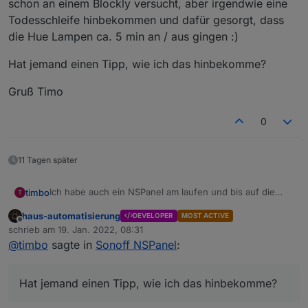
schon an einem Blockly versucht, aber irgendwie eine
Todesschleife hinbekommen und dafür gesorgt, dass
die Hue Lampen ca. 5 min an / aus gingen :)
Hat jemand einen Tipp, wie ich das hinbekomme?
Gruß Timo
0
11 Tagen später
Ich habe auch ein NSPanel am laufen und bis auf die
timbo
T
Widgets funktioniert das soweit auch.
haus-automatisierung
DEVELOPER
MOST ACTIVE
Was ich gern hätte, wäre folgendes:
der linke Schalter schaltet eine Deckenlampe an/aus -
Offline
schrieb am
19. Jan. 2022, 08:31
alles perfekt. Der rechte Schalter ist momentan so, dass
zuletzt editiert von
@
timbo
sagte in
Sonoff NSPanel
:
ich den Status im ioBrocker abfrage und damit dann Hue
Hat jemand einen Tipp, wie ich das hinbekomme?
Lampen in dem Zimmer schalte. Funktioniert auch alles,
aber da in dem Zimmer auch eine Alexa ist und mit
Gruß Timo
Hat jemand einen Tipp, wie ich das hinbekomme?
dieser die Hue Lampen auch geschaltet werden können,
ist der Status am rechten Schalter des NSpanels