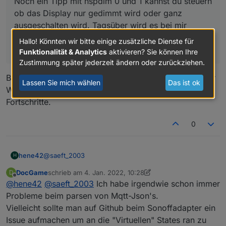
Noch ein Tipp mit nspdim 0 und 1 kannst du steuern
ob das Display nur gedimmt wird oder ganz
ausgeschalten wird. Tagsüber wird es bei mir
gedimmt und Nachts oder bei Abwesenheit ist es
Hallo! Könnten wir bitte einige zusätzliche Dienste für
aus.
Funktionalität & Analytics
aktivieren? Sie können Ihre
Zustimmung später jederzeit ändern oder zurückziehen.
Bei der Temperatur-Steuerpage und dem einbinden der
Lassen Sie mich wählen
Das ist ok
Widgets an ioBroker Datenpunkte gibt es leider keine
Fortschritte.
0
@
saeft_2003
hene42
H
DocGame
schrieb am
4. Jan. 2022, 10:28
D
im Moment so, die Frage ist ob das so i.o. ist
zuletzt editiert von DocGame
1. Apr. 2022, 12:57
Offline
@
hene42
@
saeft_2003
Ich habe irgendwie schon immer
Probleme beim parsen von Mqtt-Json's.
Vielleicht sollte man auf Github beim Sonoffadapter ein
Issue aufmachen um an die "Virtuellen" States ran zu