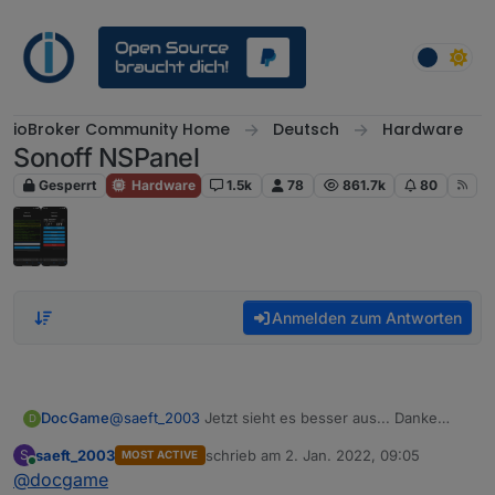
Weiter zum Inhalt
ioBroker Community Home
Deutsch
Hardware
Sonoff NSPanel
Gesperrt
Hardware
1.5k
78
861.7k
80
Anmelden zum Antworten
DocGame
@
saeft_2003
Jetzt sieht es besser aus... Danke
D
Die Zimmertemperatur zeigt zwar noch 5 Grad zu
saeft_2003
schrieb am
2. Jan. 2022, 09:05
S
MOST ACTIVE
wenig an. Das ist im Moment aber nebensächlich.
zuletzt editiert von
Online
@
docgame
Das kann man vielleicht auch neu justieren.