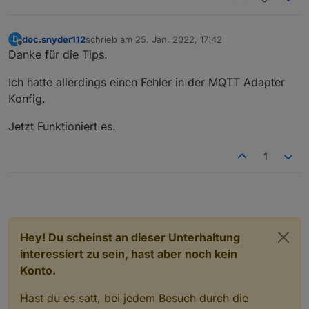
doc.snyder112
schrieb am
25. Jan. 2022, 17:42
D
zuletzt editiert von
Offline
Danke für die Tips.
Ich hatte allerdings einen Fehler in der MQTT Adapter
Konfig.
Jetzt Funktioniert es.
1
Hey! Du scheinst an dieser Unterhaltung
interessiert zu sein, hast aber noch kein
Konto.
Hast du es satt, bei jedem Besuch durch die