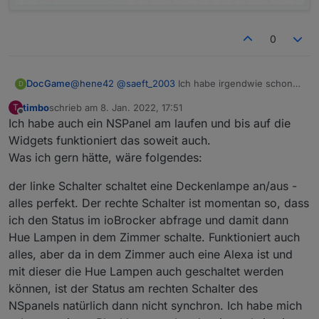
0
DocGame
@
hene42
@
saeft_2003
Ich habe irgendwie schon
D
immer Probleme beim parsen von Mqtt-Json's.
timbo
schrieb am
8. Jan. 2022, 17:51
T
Vielleicht sollte man auf Github beim Sonoffadapter
zuletzt editiert von
Offline
Ich habe auch ein NSPanel am laufen und bis auf die
ein Issue aufmachen um an die "Virtuellen" States
ran zu kommen.
Widgets funktioniert das soweit auch.
Die Hardwarebuttons sind ja kein Problem, ist ja
Was ich gern hätte, wäre folgendes:
aber nicht die Lösung, da hierzu auch ein Schelly2.5
hinter dem Schalter ausgereicht hätte.
der linke Schalter schaltet eine Deckenlampe an/aus -
Irgendwie müsste man doch an die Funktionen
alles perfekt. Der rechte Schalter ist momentan so, dass
rankommen. scheinbar geht ja jetzt auch Rollo-
ich den Status im ioBrocker abfrage und damit dann
Steuerung. (
NSPanel Curtain
)
Da ich mit meinem bescheidenen Wissen nur solche
Hue Lampen in dem Zimmer schalte. Funktioniert auch
simplen Blocklys hinbekomme warte ich einfach mal
alles, aber da in dem Zimmer auch eine Alexa ist und
auf neuste Erkenntnisse.
mit dieser die Hue Lampen auch geschaltet werden
können, ist der Status am rechten Schalter des
NSpanels natürlich dann nicht synchron. Ich habe mich