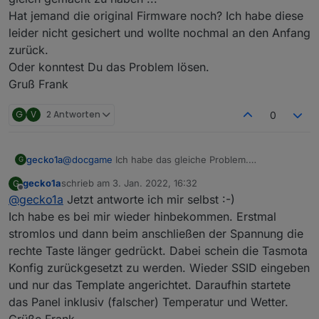
Uhrzeit und keine Temperatur anzeigt. Wenn ich
Hat jemand die original Firmware noch? Ich habe diese
nach rechts und links Swipe sind die Widgets
leider nicht gesichert und wollte nochmal an den Anfang
verschwunden und da steht, das ich mich mit der
zurück.
App verbinden soll. Die Zeigt offline und ein
Oder konntest Du das Problem lösen.
erneutes Verbinden geht auch nicht meht.
Ein drücken der Hardwaretasten für 5 Sekunden soll
Gruß Frank
ihn ja reseten. Das funktioniert aber leider auch
nicht mehr. Das einzige was am NSPanel direkt geht
G
V
2 Antworten
0
ist das swipen am Touchdisplay und die 2 Tasten
zum Relay schalten (Wobei die Anzeige des Balkens
auch nicht mehr geht).
gecko1a
@
docgame
Ich habe das gleiche Problem.
Ich habe auch schon ein Update auf die normale
G
Seltsamerweise funktioniert es beim meinem 1. Panel
10.1.0.3 gemacht. Die "
nspanel.be
" und die
gecko1a
schrieb am
3. Jan. 2022, 16:32
G
und ich bekomme Wetter/ Uhrzeit und auch Widgets
"
autoexec.be
" müssten stimmen und das Template
zuletzt editiert von
Offline
@
gecko1a
Jetzt antworte ich mir selbst :-)
angezeigt, bei meinem Zweiten nicht. ich meine alles
habe ich von Blakadder übernommen.
gleich gemacht zu haben ...
Ich habe es bei mir wieder hinbekommen. Erstmal
Kann mir jemand weiterhelfen?
Hat jemand die original Firmware noch? Ich habe
stromlos und dann beim anschließen der Spannung die
diese leider nicht gesichert und wollte nochmal an
rechte Taste länger gedrückt. Dabei schein die Tasmota
den Anfang zurück.
Konfig zurückgesetzt zu werden. Wieder SSID eingeben
Oder konntest Du das Problem lösen.
Gruß Frank
und nur das Template angerichtet. Daraufhin startete
das Panel inklusiv (falscher) Temperatur und Wetter.
Grüße Frank