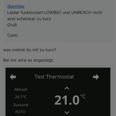
Den Datenpunkt HUMIDITY habe ich im Geräte-
@
armilar
Adapter zugewiesen.
Leider funktioniert LOWBAT und UNREACH nicht
Auf der Seite am Panel sehe ich nur den kleinen
sind scheinbar zu kurz
grünen Tropfen mit einem %-Zeichen am unteren
Rand, den ich nicht betätigen kann.
Gruß
Ist das so gewollt oder mache ich einen Fehler?
Carlo
LG Jürgen
was meinst du mit zu kurz?
Bei mir wird es angezeigt: