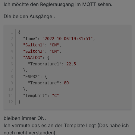
Ich möchte den Reglerausgang im MQTT sehen.
Die beiden Ausgänge :
{
  "
Time
": 
"2022-10-06T19:31:51"
,
"Switch1"
: 
"ON"
,
"Switch2"
: 
"ON"
,
"ANALOG"
: {
    "Temperature1": 
22.5
  },
  "ESP32": {
    "Temperature": 
80
  },
  "TempUnit": 
"C"
}
bleiben immer ON.
Ich vermute das es an der Template liegt (Das habe ich
noch nicht verstanden).