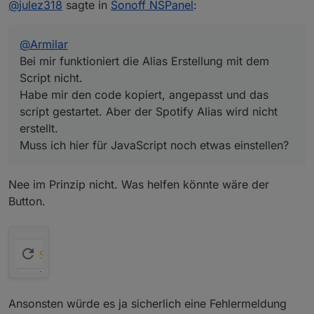
@
julez318
sagte in
Sonoff NSPanel
:
gestartet. Aber der Spotify Alias wird nicht erstellt.
Muss ich hier für JavaScript noch etwas einstellen?
@
Armilar
Bei mir funktioniert die Alias Erstellung mit dem
Script nicht.
Habe mir den code kopiert, angepasst und das
script gestartet. Aber der Spotify Alias wird nicht
erstellt.
Muss ich hier für JavaScript noch etwas einstellen?
Nee im Prinzip nicht. Was helfen könnte wäre der
Button.
Ansonsten würde es ja sicherlich eine Fehlermeldung