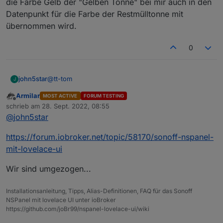
die Farbe Gelb der "Gelben Tonne" bei mir auch in den
Datenpunkt für die Farbe der Restmülltonne mit
übernommen wird.
0
@
tt-tom
john5star
J
Armilar
MOST ACTIVE
FORUM TESTING
ich habe das Abfallskript mal getestet. Bei mir
Offline
schrieb am
28. Sept. 2022, 08:55
wurden lediglich vier alias-Ordner angelegt, keine
zuletzt editiert von
@
john5star
Geräte. Des weiteren habe ich versucht andere
Farben für die Tonnen zu vergeben. Dabei habe ich
festgestellt, dass die Farbe Gelb der "Gelben Tonne"
https://forum.iobroker.net/topic/58170/sonoff-nspanel-
bei mir auch in den Datenpunkt für die Farbe der
mit-lovelace-ui
Restmülltonne mit übernommen wird.
Wir sind umgezogen...
Installationsanleitung, Tipps, Alias-Definitionen, FAQ für das Sonoff
NSPanel mit lovelace UI unter ioBroker
https://github.com/joBr99/nspanel-lovelace-ui/wiki