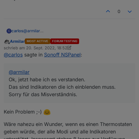
nicht sind scheinbar zu kurz
Gruß
0
Carlo
carlos
@
armilar
C
was meinst du mit zu kurz?
Ok, jetzt habe ich es verstanden.
Armilar
MOST ACTIVE
FORUM TESTING
Das sind Indikatoren die ich einblenden muss.
Offline
Bei mir wird es angezeigt:
schrieb am
20. Sept. 2022, 18:52
Sorry für das Misverständnis.
zuletzt editiert von Armilar
@
carlos
sagte in
Sonoff NSPanel
:
Hab mal welche (Mode's) rausgeworfen und die
restlichen Indikatoren im ALIAS angelegt. Funktioniert
@
armilar
auch
Habe jetzt alle Mode's rausgeworfen und alle
Ok, jetzt habe ich es verstanden.
Indikatoren drin. Sieht dann so aus...
Das sind Indikatoren die ich einblenden muss.
Sorry für das Misverständnis.
Kein Problem ;-)
Ist zwar ein Bild von der EMU aber aktuell im
Wäre nahezu ein Wunder, wenn es einen Thermostaten
Original genauso.
geben würde, der alle Modi und alle Indikatoren
unterstützt. Insgesamt stehen 8 Icons zur Verfügung...