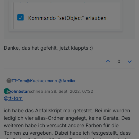
Danke, das hat gefehlt, jetzt klappts :)
0
@
Kuckuckmann
@
Armilar
TT-Tom
T
john5star
schrieb am
28. Sept. 2022, 07:22
J
Hi,
zuletzt editiert von
Offline
@
tt-tom
ich habe das Abfallscript jetzt soweit erweitert, das es
ich habe das Abfallskript mal getestet. Bei mir wurden
die notwendigen Datenpunkte überprüft und ggf.
erstellt. Im Kopf müssen die Werte/Parameter
lediglich vier alias-Ordner angelegt, keine Geräte. Des
eingestellt werden. man kann auch die Prüfung
weiteren habe ich versucht andere Farben für die
Spoiler
deaktivieren. Bitte das Script mal testen, wenn es
Tonnen zu vergeben. Dabei habe ich festgestellt, dass
funktioniert kommt es dann in die FAQ.