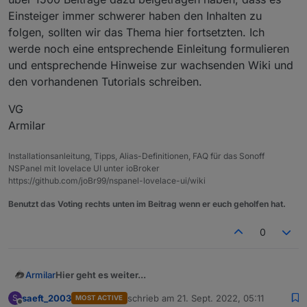
Einsteiger immer schwerer haben den Inhalten zu
folgen, sollten wir das Thema hier fortsetzten. Ich
werde noch eine entsprechende Einleitung formulieren
und entsprechende Hinweise zur wachsenden Wiki und
den vorhandenen Tutorials schreiben.
VG
Armilar
Installationsanleitung, Tipps, Alias-Definitionen, FAQ für das Sonoff
NSPanel mit lovelace UI unter ioBroker
https://github.com/joBr99/nspanel-lovelace-ui/wiki
Benutzt das Voting rechts unten im Beitrag wenn er euch geholfen hat.
0
Hier geht es weiter...
Armilar
saeft_2003
schrieb am
21. Sept. 2022, 05:11
S
MOST ACTIVE
https://forum.iobroker.net/topic/58170/sonoff-
zuletzt editiert von