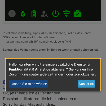
Installationsanleitung, Tipps, Alias-Definitionen, FAQ für das Sonoff
NSPanel mit lovelace UI unter ioBroker
https://github.com/joBr99/nspanel-lovelace-ui/wiki
Benutzt das Voting rechts unten im Beitrag wenn er euch geholfen hat.
0
Hallo! Könnten wir bitte einige zusätzliche Dienste für
Funktionalität & Analytics
aktivieren? Sie können Ihre
@
armilar
sagte in
Sonoff NSPanel
:
Zustimmung später jederzeit ändern oder zurückziehen.
Armilar
carlos
schrieb am
20. Sept. 2022, 18:48
C
Lassen Sie mich wählen
Das ist ok
zuletzt editiert von
Offline
@
armilar
@
carlos
sagte in
Sonoff NSPanel
:
Ok, jetzt habe ich es verstanden.
Das sind Indikatoren die ich einblenden muss.
@
armilar
Leider funktioniert LOWBAT und UNREACH
Sorry für das Misverständnis.