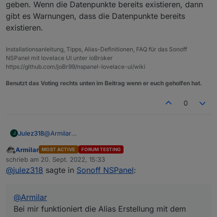
geben. Wenn die Datenpunkte bereits existieren, dann
gibt es Warnungen, dass die Datenpunkte bereits
existieren.
Installationsanleitung, Tipps, Alias-Definitionen, FAQ für das Sonoff
NSPanel mit lovelace UI unter ioBroker
https://github.com/joBr99/nspanel-lovelace-ui/wiki
Benutzt das Voting rechts unten im Beitrag wenn er euch geholfen hat.
0
Julez318
@
Armilar
J
Bei mir funktioniert die Alias Erstellung mit dem Script
Armilar
MOST ACTIVE
FORUM TESTING
nicht.
Offline
schrieb am
20. Sept. 2022, 15:33
Habe mir den code kopiert, angepasst und das script
zuletzt editiert von
@
julez318
sagte in
Sonoff NSPanel
:
gestartet. Aber der Spotify Alias wird nicht erstellt.
Muss ich hier für JavaScript noch etwas einstellen?
@
Armilar
Bei mir funktioniert die Alias Erstellung mit dem