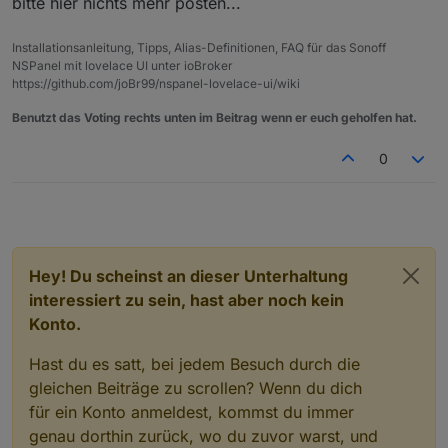
bitte hier nichts mehr posten...
Ich vermute das es an der Template liegt (Das habe
anwählen.
  "Switch2": "ON",

ich noch nicht verstanden).
Das Blocklie dafür läuft auch.
  "ANALOG": {

So sieht die aus :
Raumtemperatur habe ich auch angepasst
    "Temperature1": 22.5

Installationsanleitung, Tipps, Alias-Definitionen, FAQ für das Sonoff
Sorry kriege ich nur als Bild hin.
bekommen.
  },

NSPanel mit lovelace UI unter ioBroker
  "ESP32": {

https://github.com/joBr99/nspanel-lovelace-ui/wiki
    "Temperature": 80

Benutzt das Voting rechts unten im Beitrag wenn er euch geholfen hat.
  },

  "TempUnit": "C"

0
Hey! Du scheinst an dieser Unterhaltung
interessiert zu sein, hast aber noch kein
Konto.
Hast du es satt, bei jedem Besuch durch die
gleichen Beiträge zu scrollen? Wenn du dich
für ein Konto anmeldest, kommst du immer
genau dorthin zurück, wo du zuvor warst, und