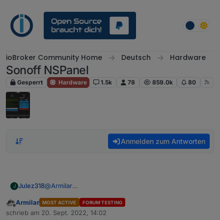
Weiter zum Inhalt
ioBroker Community Home
Deutsch
Hardware
Sonoff NSPanel
Gesperrt
Hardware
1.5k
78
859.0k
80
Anmelden zum Antworten
Julez318
@
Armilar
J
Bei mir funktioniert die Alias Erstellung mit dem Script
Armilar
MOST ACTIVE
FORUM TESTING
nicht.
Offline
schrieb am
20. Sept. 2022, 14:02
Habe mir den code kopiert, angepasst und das script
zuletzt editiert von