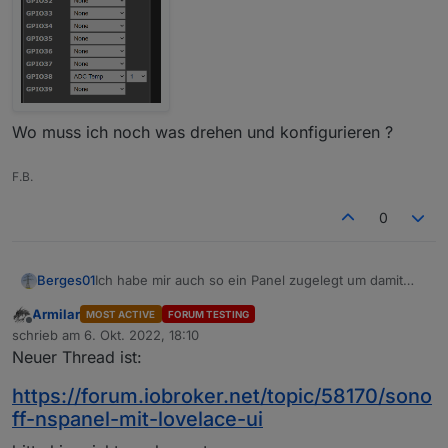
Wo muss ich noch was drehen und konfigurieren ?
F.B.
0
Ich habe mir auch so ein Panel zugelegt um damit
Berges01
mein Heizungsthermostat der Gastherme zu
Armilar
MOST ACTIVE
FORUM TESTING
ersetzen.
Jetzt zu dem was ich nicht hinbekomme!
Offline
schrieb am
6. Okt. 2022, 18:10
Mit Tasmota habe ich das auch geflascht bekommen
Ich möchte den Reglerausgang im MQTT sehen.
zuletzt editiert von
Neuer Thread ist:
(Nur Tasmota das Display ist noch Original).
Die beiden Ausgänge :
Dann habe ich versucht die Tasten von den Relais zu
https://forum.iobroker.net/topic/58170/sono
endkoppeln, habe ich wie auch immer
{

hinbekommen.
ff-nspanel-mit-lovelace-ui
  "Time": "2022-10-06T19:31:51",

bleiben immer ON.
Die Tasten sollen von Hand oder Automatik
  "Switch1": "ON",
