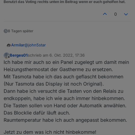
Benutzt das Voting rechts unten im Beitrag wenn er euch geholfen hat.
0
8 Tagen später
@
john5star
Armilar
Berges01
schrieb am
6. Okt. 2022, 17:36
https://forum.iobroker.net/topic/58170/sonoff-nspanel-
zuletzt editiert von
Offline
Ich habe mir auch so ein Panel zugelegt um damit mein
mit-lovelace-ui
Wir sind umgezogen...
Heizungsthermostat der Gastherme zu ersetzen.
Mit Tasmota habe ich das auch geflascht bekommen
(Nur Tasmota das Display ist noch Original).
Dann habe ich versucht die Tasten von den Relais zu
endkoppeln, habe ich wie auch immer hinbekommen.
Die Tasten sollen von Hand oder Automatik anwählen.
Das Blocklie dafür läuft auch.
Raumtemperatur habe ich auch angepasst bekommen.
Jetzt zu dem was ich nicht hinbekomme!