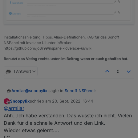
Installationsanleitung, Tipps, Alias-Definitionen, FAQ für das Sonoff
NSPanel mit lovelace UI unter ioBroker
https://github.com/joBr99/nspanel-lovelace-ui/wiki
Benutzt das Voting rechts unten im Beitrag wenn er euch geholfen hat.
1 Antwort
0
@
snoopylix
sagte in
Sonoff NSPanel
:
Armilar
Snoopylix
schrieb am
20. Sept. 2022, 16:44
S
zuletzt editiert von
Offline
@
armilar
Hallo liebe Gemeinde.
Verfolge schon einige Zeit dieses mega coole
Ahh...Ich habe verstanden. Das wusste ich nicht. Vielen
Nein, das sind Indikatoren. Die werden nur visualisiert
Projekt.
Dank für die schnelle Antwort und den Link.
und haben keinen weiteren Einfluss. Jedoch
Bin total begeistert was mit dem NSPanel so alles
Wieder etwas gelernt....
verändern die ihre Farbe z.B. Humidity:
if (parseInt(getState(id + '.HUMIDITY').val) <
geht.
     bt[i - 1] = Icons.GetIcon('water-percent'
Habe drei bis vier Seiten für Hue, Licht, Dimmer
LG