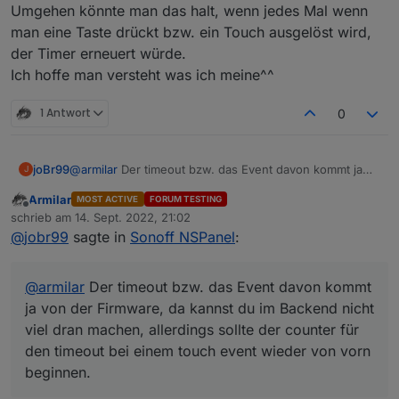
Umgehen könnte man das halt, wenn jedes Mal wenn
man eine Taste drückt bzw. ein Touch ausgelöst wird,
der Timer erneuert würde.
Ich hoffe man versteht was ich meine^^
1 Antwort
0
joBr99
@
armilar
Der timeout bzw. das Event davon kommt ja
J
von der Firmware, da kannst du im Backend nicht viel
Armilar
MOST ACTIVE
FORUM TESTING
dran machen, allerdings sollte der counter für den
Offline
schrieb am
14. Sept. 2022, 21:02
timeout bei einem touch event wieder von vorn
zuletzt editiert von
@
jobr99
sagte in
Sonoff NSPanel
:
beginnen.
@
armilar
Der timeout bzw. das Event davon kommt
ja von der Firmware, da kannst du im Backend nicht
viel dran machen, allerdings sollte der counter für
den timeout bei einem touch event wieder von vorn
beginnen.