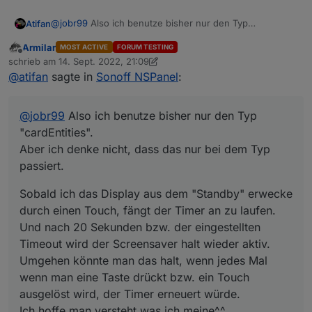
@
jobr99
Also ich benutze bisher nur den Typ
Atifan
"cardEntities".
Armilar
MOST ACTIVE
FORUM TESTING
Aber ich denke nicht, dass das nur bei dem Typ passiert.
Sobald ich das Display aus dem "Standby" erwecke
Offline
schrieb am
14. Sept. 2022, 21:09
durch einen Touch, fängt der Timer an zu laufen. Und
zuletzt editiert von Armilar
@
atifan
sagte in
Sonoff NSPanel
:
nach 20 Sekunden bzw. der eingestellten Timeout wird
der Screensaver halt wieder aktiv.
Umgehen könnte man das halt, wenn jedes Mal wenn
@
jobr99
Also ich benutze bisher nur den Typ
man eine Taste drückt bzw. ein Touch ausgelöst wird,
der Timer erneuert würde.
"cardEntities".
Ich hoffe man versteht was ich meine^^
Aber ich denke nicht, dass das nur bei dem Typ
passiert.
Sobald ich das Display aus dem "Standby" erwecke
durch einen Touch, fängt der Timer an zu laufen.
Und nach 20 Sekunden bzw. der eingestellten
Timeout wird der Screensaver halt wieder aktiv.
Umgehen könnte man das halt, wenn jedes Mal
wenn man eine Taste drückt bzw. ein Touch
ausgelöst wird, der Timer erneuert würde.
Ich hoffe man versteht was ich meine^^