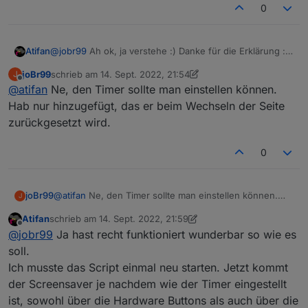
0
@
jobr99
Ah ok, ja verstehe :) Danke für die Erklärung :)
Atifan
Bin grad am Flashen und gleich fertig.
joBr99
schrieb am
14. Sept. 2022, 21:54
J
Ja funktioniert jetzt super, vielen Dank! :)
zuletzt editiert von joBr99
Offline
@
atifan
Ne, den Timer sollte man einstellen können.
Lass mich raten, du hast einen festen Timer mit 20
Sekunden eingebaut oder? :)
Hab nur hinzugefügt, das er beim Wechseln der Seite
Funktioniert jetzt wunderbar auch mit den Hardware-
zurückgesetzt wird.
Tasten.
0
joBr99
@
atifan
Ne, den Timer sollte man einstellen können.
J
Hab nur hinzugefügt, das er beim Wechseln der Seite
Atifan
schrieb am
14. Sept. 2022, 21:59
zurückgesetzt wird.
zuletzt editiert von Atifan
Offline
@
jobr99
Ja hast recht funktioniert wunderbar so wie es
soll.
Ich musste das Script einmal neu starten. Jetzt kommt
der Screensaver je nachdem wie der Timer eingestellt
ist, sowohl über die Hardware Buttons als auch über die