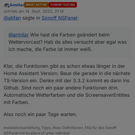
Wettervorcast? Hab da alles versucht aber egal was ich
Armilar
MOST ACTIVE
FORUM TESTING
mache, die Farbe ist immer weiß.
Offline
schrieb am
14. Sept. 2022, 21:14
zuletzt editiert von
@
atifan
sagte in
Sonoff NSPanel
:
@
armilar
Wie hast die Farben geändert beim
Wettervorcast? Hab da alles versucht aber egal was
ich mache, die Farbe ist immer weiß.
Klar, die Funktionen gibt es schon etwas länger in der
Home Assistant Version. Baue die gerade in die nächste
TS-Version ein. Denke mit der 3.3.2 kommt es dann ins
Github. Sind noch ein paar andere Funktionen drin.
Automatische Wetterfarben und die ScreensaverEntities
mit Farben.
Also noch ein paar Tage warten.
Installationsanleitung, Tipps, Alias-Definitionen, FAQ für das Sonoff
NSPanel mit lovelace UI unter ioBroker