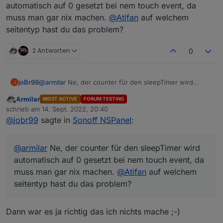
kommt ja von der Firmware, da kannst du im
automatisch auf 0 gesetzt bei nem touch event, da
Ja eben, was ist das für eine Message --> "wake"?
Backend nicht viel dran machen, allerdings sollte
muss man gar nix machen.
@
Atifan
auf welchem
Sollte die das hinbekommen?
der counter für den timeout bei einem touch
seitentyp hast du das problem?
event wieder von vorn beginnen.
2 Antworten
0
joBr99
@
armilar
Ne, der counter für den sleepTimer wird
J
automatisch auf 0 gesetzt bei nem touch event, da
Armilar
MOST ACTIVE
FORUM TESTING
muss man gar nix machen.
@
Atifan
auf welchem
Offline
schrieb am
14. Sept. 2022, 20:40
seitentyp hast du das problem?
zuletzt editiert von
@
jobr99
sagte in
Sonoff NSPanel
:
@
armilar
Ne, der counter für den sleepTimer wird
automatisch auf 0 gesetzt bei nem touch event, da
muss man gar nix machen.
@
Atifan
auf welchem
seitentyp hast du das problem?
Dann war es ja richtig das ich nichts mache ;-)