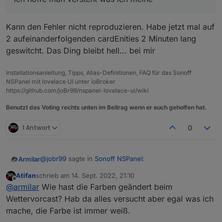
Kann den Fehler nicht reproduzieren. Habe jetzt mal auf
2 aufeinanderfolgenden cardEnities 2 Minuten lang
geswitcht. Das Ding bleibt hell... bei mir
Installationsanleitung, Tipps, Alias-Definitionen, FAQ für das Sonoff
NSPanel mit lovelace UI unter ioBroker
https://github.com/joBr99/nspanel-lovelace-ui/wiki
Benutzt das Voting rechts unten im Beitrag wenn er euch geholfen hat.
1 Antwort
0
@
jobr99
sagte in
Sonoff NSPanel
:
Armilar
Atifan
schrieb am
14. Sept. 2022, 21:10
zuletzt editiert von
Offline
@
armilar
Der timeout bzw. das Event davon
@
armilar
Wie hast die Farben geändert beim
kommt ja von der Firmware, da kannst du im
Wettervorcast? Hab da alles versucht aber egal was ich
Sehe mir grad die Farben an... sehr nice
Backend nicht viel dran machen, allerdings sollte
mache, die Farbe ist immer weiß.
der counter für den timeout bei einem touch