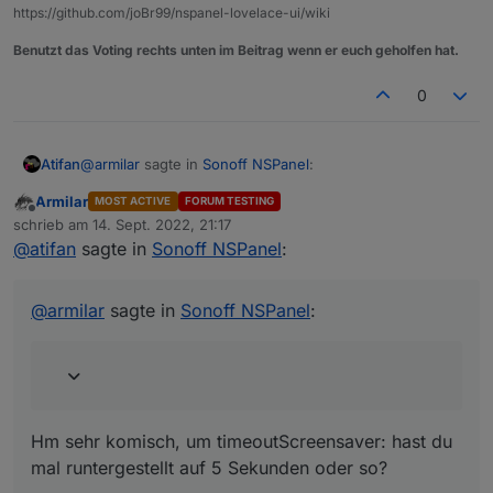
https://github.com/joBr99/nspanel-lovelace-ui/wiki
Benutzt das Voting rechts unten im Beitrag wenn er euch geholfen hat.
0
@
armilar
sagte in
Sonoff NSPanel
:
Atifan
Armilar
MOST ACTIVE
FORUM TESTING
Offline
Kann den Fehler nicht reproduzieren. Habe jetzt
schrieb am
14. Sept. 2022, 21:17
zuletzt editiert von
mal auf 2 aufeinanderfolgenden cardEnities 2
@
atifan
sagte in
Sonoff NSPanel
:
Hm sehr komisch, um timeoutScreensaver: hast du mal
Minuten lang geswitcht. Das Ding bleibt hell... bei
runtergestellt auf 5 Sekunden oder so?
mir
@
armilar
sagte in
Sonoff NSPanel
:
Hm sehr komisch, um timeoutScreensaver: hast du
mal runtergestellt auf 5 Sekunden oder so?