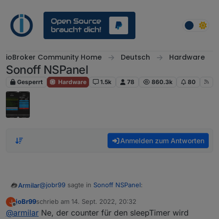
Weiter zum Inhalt
ioBroker Community Home
Deutsch
Hardware
Sonoff NSPanel
Gesperrt
Hardware
1.5k
78
860.3k
80
Anmelden zum Antworten
@
jobr99
sagte in
Sonoff NSPanel
:
Armilar
joBr99
schrieb am
14. Sept. 2022, 20:32
J
zuletzt editiert von
Offline
@
armilar
Ne, der counter für den sleepTimer wird
@
armilar
Der timeout bzw. das Event davon