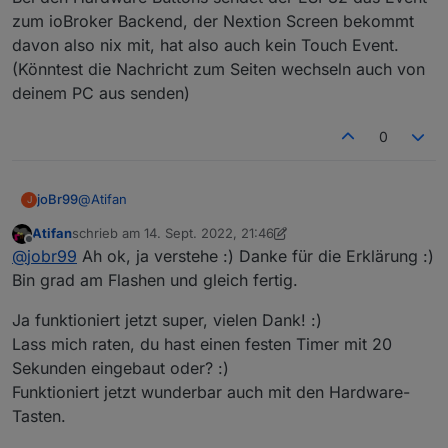
zum ioBroker Backend, der Nextion Screen bekommt
davon also nix mit, hat also auch kein Touch Event.
(Könntest die Nachricht zum Seiten wechseln auch von
deinem PC aus senden)
0
@
Atifan
joBr99
J
Atifan
schrieb am
14. Sept. 2022, 21:46
Normalerweise sendet der Nextion Screen dem ESP32
zuletzt editiert von Atifan
Offline
@
jobr99
Ah ok, ja verstehe :) Danke für die Erklärung :)
das Event für die nächste Seite und der ESP leitet das
an der ioBroker Backend weiter, welches die Seite
Bei den Hardware Buttons sendet der ESP32 das Event
Bin grad am Flashen und gleich fertig.
zusammenbastelt und zurückschickt.
zum ioBroker Backend, der Nextion Screen bekommt
davon also nix mit, hat also auch kein Touch Event.
Ja funktioniert jetzt super, vielen Dank! :)
(Könntest die Nachricht zum Seiten wechseln auch von
Lass mich raten, du hast einen festen Timer mit 20
deinem PC aus senden)
Sekunden eingebaut oder? :)
Funktioniert jetzt wunderbar auch mit den Hardware-
Tasten.