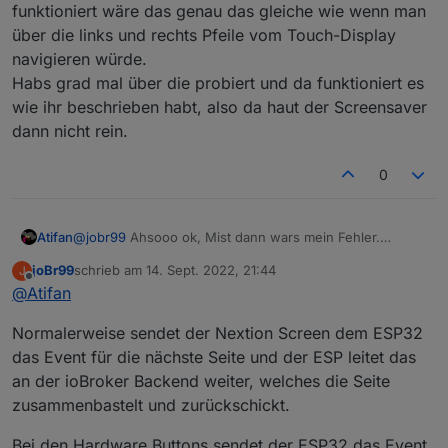
wenn man den typ von der seite wechselt
funktioniert wäre das genau das gleiche wie wenn man
eventuell bei pageType ..., entityUpd würde auch bei
über die links und rechts Pfeile vom Touch-Display
den callbacks aufgerufen
navigieren würde.
Habs grad mal über die probiert und da funktioniert es
wie ihr beschrieben habt, also da haut der Screensaver
dann nicht rein.
0
Atifan
@
jobr99
Ahsooo ok, Mist dann wars mein Fehler.
Ich dachte dadurch dass der Hardware-Button jetzt ja
joBr99
schrieb am
14. Sept. 2022, 21:44
J
funktioniert wäre das genau das gleiche wie wenn man
zuletzt editiert von
Offline
@
Atifan
über die links und rechts Pfeile vom Touch-Display
navigieren würde.
Normalerweise sendet der Nextion Screen dem ESP32
Habs grad mal über die probiert und da funktioniert es
wie ihr beschrieben habt, also da haut der Screensaver
das Event für die nächste Seite und der ESP leitet das
dann nicht rein.
an der ioBroker Backend weiter, welches die Seite
zusammenbastelt und zurückschickt.
Bei den Hardware Buttons sendet der ESP32 das Event