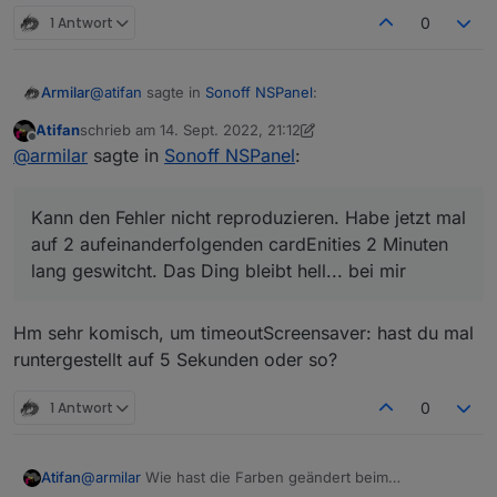
event wieder von vorn beginnen.
1 Antwort
0
irgendwie lustig
@
atifan
sagte in
Sonoff NSPanel
:
Armilar
Atifan
schrieb am
14. Sept. 2022, 21:12
zuletzt editiert von Atifan
Offline
@
jobr99
Also ich benutze bisher nur den Typ
@
armilar
sagte in
Sonoff NSPanel
:
"cardEntities".
Kann den Fehler nicht reproduzieren. Habe jetzt mal
Aber ich denke nicht, dass das nur bei dem Typ
auf 2 aufeinanderfolgenden cardEnities 2 Minuten lang
Kann den Fehler nicht reproduzieren. Habe jetzt mal
passiert.
geswitcht. Das Ding bleibt hell... bei mir
auf 2 aufeinanderfolgenden cardEnities 2 Minuten
Sobald ich das Display aus dem "Standby"
lang geswitcht. Das Ding bleibt hell... bei mir
erwecke durch einen Touch, fängt der Timer an
zu laufen. Und nach 20 Sekunden bzw. der
eingestellten Timeout wird der Screensaver halt
Hm sehr komisch, um timeoutScreensaver: hast du mal
wieder aktiv.
runtergestellt auf 5 Sekunden oder so?
Umgehen könnte man das halt, wenn jedes Mal
wenn man eine Taste drückt bzw. ein Touch
ausgelöst wird, der Timer erneuert würde.
1 Antwort
0
Ich hoffe man versteht was ich meine^^
Atifan
@
armilar
Wie hast die Farben geändert beim