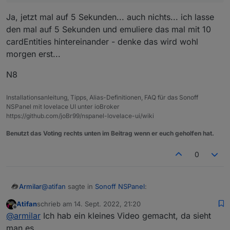
Ja, jetzt mal auf 5 Sekunden... auch nichts... ich lasse
den mal auf 5 Sekunden und emuliere das mal mit 10
cardEntities hintereinander - denke das wird wohl
morgen erst...
N8
Installationsanleitung, Tipps, Alias-Definitionen, FAQ für das Sonoff
NSPanel mit lovelace UI unter ioBroker
https://github.com/joBr99/nspanel-lovelace-ui/wiki
Benutzt das Voting rechts unten im Beitrag wenn er euch geholfen hat.
0
@
atifan
sagte in
Sonoff NSPanel
:
Armilar
Atifan
schrieb am
14. Sept. 2022, 21:20
zuletzt editiert von
Offline
@
armilar
sagte in
Sonoff NSPanel
:
@
armilar
Ich hab ein kleines Video gemacht, da sieht
man es.