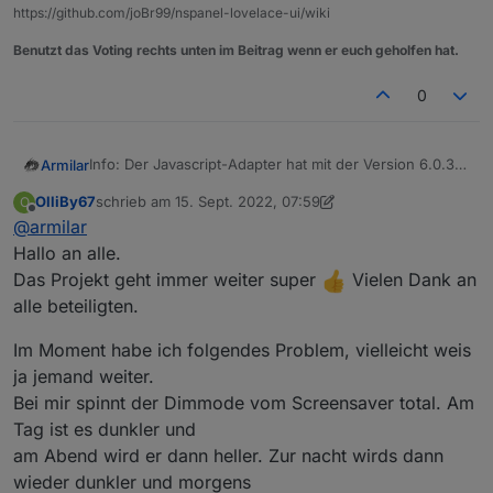
https://github.com/joBr99/nspanel-lovelace-ui/wiki
Benutzt das Voting rechts unten im Beitrag wenn er euch geholfen hat.
0
Info: Der Javascript-Adapter hat mit der Version 6.0.3
Armilar
ein Bugfix bekommen. Globales TypeScript kann
OlliBy67
schrieb am
15. Sept. 2022, 07:59
O
wieder ausgeführt werden.
Also bei mir funktioniert es wieder, wenn ich die die
zuletzt editiert von OlliBy67
Offline
@
armilar
icon_mapping.js ausschalte und die icon_mapping.ts
anschalte
Hallo an alle.
Das Projekt geht immer weiter super
Vielen Dank an
alle beteiligten.
Im Moment habe ich folgendes Problem, vielleicht weis
ja jemand weiter.
Bei mir spinnt der Dimmode vom Screensaver total. Am
Tag ist es dunkler und
am Abend wird er dann heller. Zur nacht wirds dann
wieder dunkler und morgens