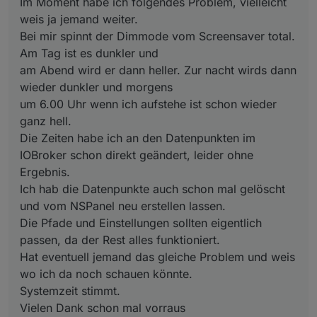
Im Moment habe ich folgendes Problem, vielleicht
vom NSPanel neu erstellen lassen.
Die Pfade und Einstellungen sollten eigentlich passen,
weis ja jemand weiter.
da der Rest alles funktioniert.
Bei mir spinnt der Dimmode vom Screensaver total.
Hat eventuell jemand das gleiche Problem und weis
Am Tag ist es dunkler und
wo ich da noch schauen könnte.
am Abend wird er dann heller. Zur nacht wirds dann
Systemzeit stimmt.
Vielen Dank schon mal vorraus
wieder dunkler und morgens
Olli
um 6.00 Uhr wenn ich aufstehe ist schon wieder
ganz hell.
Die Zeiten habe ich an den Datenpunkten im
IOBroker schon direkt geändert, leider ohne
Ergebnis.
Ich hab die Datenpunkte auch schon mal gelöscht
und vom NSPanel neu erstellen lassen.
Die Pfade und Einstellungen sollten eigentlich
passen, da der Rest alles funktioniert.
Hat eventuell jemand das gleiche Problem und weis
wo ich da noch schauen könnte.
Systemzeit stimmt.
Vielen Dank schon mal vorraus