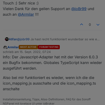
Touch :) Sehr nice :)
Vielen Dank für den geilen Support an
@
joBr99
und
auch an
@
Armilar
!!!
0
Atifan
@
jobr99
Ja hast recht funktioniert wunderbar so wie es
soll.
Armilar
MOST ACTIVE
FORUM TESTING
Ich musste das Script einmal neu starten. Jetzt kommt
Offline
schrieb am
15. Sept. 2022, 07:24
der Screensaver je nachdem wie der Timer eingestellt
zuletzt editiert von
Info: Der Javascript-Adapter hat mit der Version 6.0.3
ist, sowohl über die Hardware Buttons als auch über die
Touch :) Sehr nice :)
ein Bugfix bekommen. Globales TypeScript kann wieder
Vielen Dank für den geilen Support an
@
joBr99
und
ausgeführt werden.
auch an
@
Armilar
!!!
Also bei mir funktioniert es wieder, wenn ich die die
icon_mapping.js ausschalte und die icon_mapping.ts
anschalte
Installationsanleitung, Tipps, Alias-Definitionen, FAQ für das Sonoff
NSPanel mit lovelace UI unter ioBroker