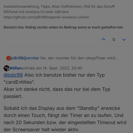
Installationsanleitung, Tipps, Alias-Definitionen, FAQ für das Sonoff
NSPanel mit lovelace UI unter ioBroker
https://github.com/joBr99/nspanel-lovelace-ui/wiki
Benutzt das Voting rechts unten im Beitrag wenn er euch geholfen hat.
0
joBr99
@
armilar
Ne, der counter für den sleepTimer wird
J
automatisch auf 0 gesetzt bei nem touch event, da
Atifan
schrieb am
14. Sept. 2022, 20:40
muss man gar nix machen.
@
Atifan
auf welchem
zuletzt editiert von
Offline
@
jobr99
Also ich benutze bisher nur den Typ
seitentyp hast du das problem?
"cardEntities".
Aber ich denke nicht, dass das nur bei dem Typ
passiert.
Sobald ich das Display aus dem "Standby" erwecke
durch einen Touch, fängt der Timer an zu laufen. Und
nach 20 Sekunden bzw. der eingestellten Timeout wird
der Screensaver halt wieder aktiv.