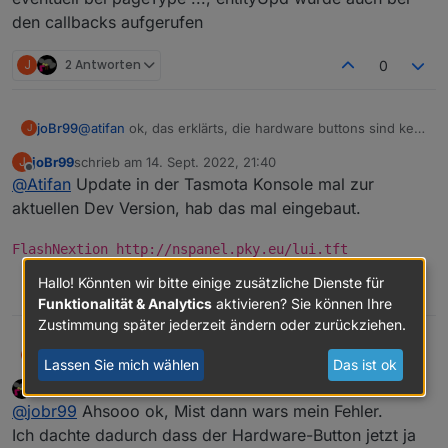
den callbacks aufgerufen
J
2 Antworten
0
@
atifan
ok, das erklärts, die hardware buttons sind kein
joBr99
J
touch event für das nextion display, der timer wird also
joBr99
schrieb am
14. Sept. 2022, 21:40
J
auch nicht auf 0 gesetzt
man könnte eventuell den timer auch beim laden der
zuletzt editiert von
Offline
@
Atifan
Update in der Tasmota Konsole mal zur
seiten auf 0 setzten, das sollte das problem lösen
bei entityUpd, beim laden der seite würde nur helfen
aktuellen Dev Version, hab das mal eingebaut.
wenn man den typ von der seite wechselt
eventuell bei pageType ..., entityUpd würde auch bei
FlashNextion http://nspanel.pky.eu/lui.tft
den callbacks aufgerufen
Hallo! Könnten wir bitte einige zusätzliche Dienste für
0
Funktionalität & Analytics
aktivieren? Sie können Ihre
Zustimmung später jederzeit ändern oder zurückziehen.
@
atifan
ok, das erklärts, die hardware buttons sind kein
joBr99
J
Lassen Sie mich wählen
Das ist ok
touch event für das nextion display, der timer wird also
Atifan
schrieb am
14. Sept. 2022, 21:40
auch nicht auf 0 gesetzt
man könnte eventuell den timer auch beim laden der
zuletzt editiert von
Offline
@
jobr99
Ahsooo ok, Mist dann wars mein Fehler.
seiten auf 0 setzten, das sollte das problem lösen
bei entityUpd, beim laden der seite würde nur helfen
Ich dachte dadurch dass der Hardware-Button jetzt ja