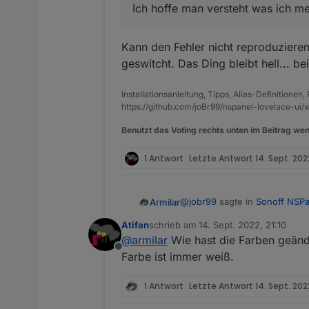
Ich hoffe man versteht was ich m
Kann den Fehler nicht reproduzieren
geswitcht. Das Ding bleibt hell... be
Installationsanleitung, Tipps, Alias-Definitionen
https://github.com/joBr99/nspanel-lovelace-ui/w
Benutzt das Voting rechts unten im Beitrag wen
1 Antwort
Letzte Antwort
14. Sept. 2022
@
jobr99
sagte in
Sonoff NSPa
Armilar
Atifan
schrieb am
14. Sept. 2022, 21:10
zuletzt editiert von
@
armilar
Wie hast die Farben geänd
@
armilar
Der timeout bzw. 
Offline
machen, allerdings sollte 
Farbe ist immer weiß.
Sehe mir grad die Farben an..
1 Antwort
Letzte Antwort
14. Sept. 2022