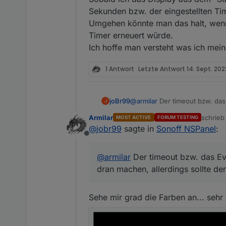
Sekunden bzw. der eingestellten Tim
Umgehen könnte man das halt, wenn
Timer erneuert würde.
Ich hoffe man versteht was ich mei
1 Antwort
Letzte Antwort
14. Sept. 202
joBr99
@
armilar
Der timeout bzw. das
J
allerdings sollte der counter
Armilar
schrie
MOST ACTIVE
FORUM TESTING
zuletzt 
@
jobr99
sagte in
Sonoff NSPanel
:
Offline
@
armilar
Der timeout bzw. das Ev
dran machen, allerdings sollte de
Sehe mir grad die Farben an... sehr 