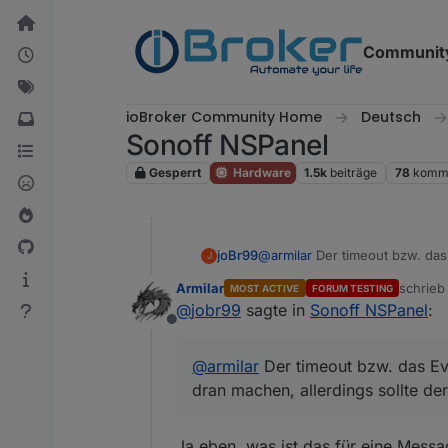
Weiter zum Inhalt
Communit
ioBroker Community Home
Deutsch
Sonoff NSPanel
Gesperrt
Hardware
1.5k
beiträge
78
komme
joBr99
@
armilar
Der timeout bzw. das
J
allerdings sollte der counter
Armilar
schrie
MOST ACTIVE
FORUM TESTING
zuletzt 
@
jobr99
sagte in
Sonoff NSPanel
:
Offline
@
armilar
Der timeout bzw. das Ev
dran machen, allerdings sollte de
Ja eben, was ist das für eine Mess