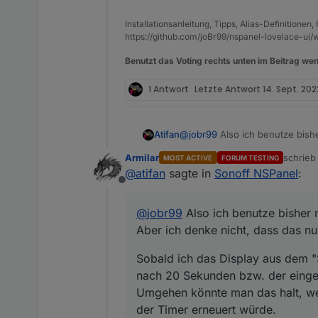
Installationsanleitung, Tipps, Alias-Definitionen
https://github.com/joBr99/nspanel-lovelace-ui/w
Benutzt das Voting rechts unten im Beitrag wen
1 Antwort
Letzte Antwort
14. Sept. 2022
@
jobr99
Also ich benutze bishe
Atifan
Aber ich denke nicht, dass das
Armilar
schrie
MOST ACTIVE
FORUM TESTING
Sobald ich das Display aus de
zuletzt 
@
atifan
sagte in
Sonoff NSPanel
:
bzw. der eingestellten Timeout 
Offline
Umgehen könnte man das halt, 
erneuert würde.
@
jobr99
Also ich benutze bisher n
Ich hoffe man versteht was ich
Aber ich denke nicht, dass das nu
Sobald ich das Display aus dem "
nach 20 Sekunden bzw. der einges
Umgehen könnte man das halt, we
der Timer erneuert würde.