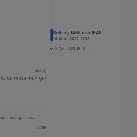
Beitrag 1468 von 1548
14. Sept. 2022, 21:02
6. Okt. 2022, 18:10
#1465
ent, da muss man gar
cht viel dran
nnen.
 muss man gar nix
#1466