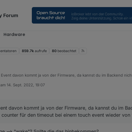
y Forum
Hardware
ntatoren
859.7k
aufrufe
80
beobachtet
 Event davon kommt ja von der Firmware, da kannst du im Backend nicht
 für den timeout bei einem touch event wieder von vorn beginnen.
b am
14. Sept. 2022, 19:07
editiert von
ent davon kommt ja von der Firmware, da kannst du im Bac
r counter für den timeout bei einem touch event wieder von
age --> "wake"? Sollte die das hinbekommen?