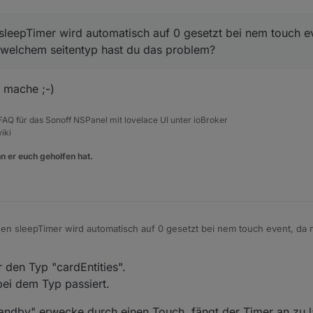
sleepTimer wird automatisch auf 0 gesetzt bei nem touch e
welchem seitentyp hast du das problem?
s mache ;-)
, FAQ für das Sonoff NSPanel mit lovelace UI unter ioBroker
iki
n er euch geholfen hat.
den sleepTimer wird automatisch auf 0 gesetzt bei nem touch event, da
seitentyp hast du das problem?
 den Typ "cardEntities".
bei dem Typ passiert.
andby" erwecke durch einen Touch, fängt der Timer an zu 