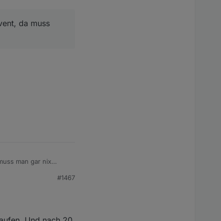
vent, da muss
 muss man gar nix
#1467
laufen. Und nach 20