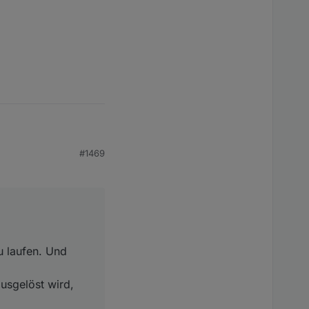
#1469
 Und nach 20 Sekunden
wird, der Timer
u laufen. Und
usgelöst wird,