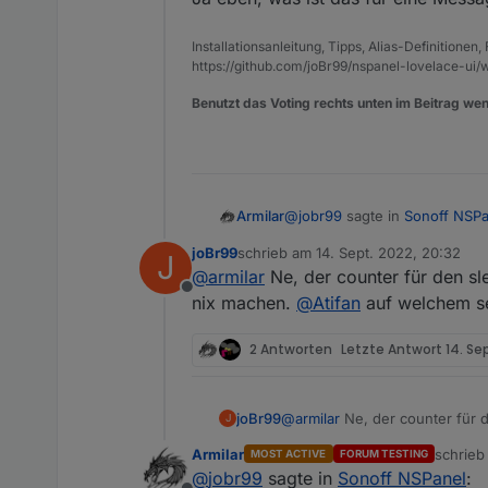
Installationsanleitung, Tipps, Alias-Definitionen
https://github.com/joBr99/nspanel-lovelace-ui/w
Benutzt das Voting rechts unten im Beitrag wen
@
jobr99
sagte in
Sonoff NSPa
Armilar
joBr99
schrieb am
14. Sept. 2022, 20:32
J
zuletzt editiert von
@
armilar
Ne, der counter für den s
@
armilar
Der timeout bzw. 
Offline
machen, allerdings sollte 
nix machen.
@
Atifan
auf welchem se
Ja eben, was ist das für ein
2 Antworten
Letzte Antwort
14. Se
joBr99
@
armilar
Ne, der counter für 
J
machen.
@
Atifan
auf welchem 
Armilar
schrie
MOST ACTIVE
FORUM TESTING
zuletzt 
@
jobr99
sagte in
Sonoff NSPanel
: