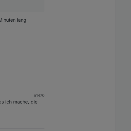
Minuten lang
#1470
as ich mache, die
cht viel dran
nnen.