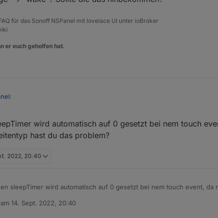
, FAQ für das Sonoff NSPanel mit lovelace UI unter ioBroker
iki
n er euch geholfen hat.
nel
:
leepTimer wird automatisch auf 0 gesetzt bei nem touch ev
das Event davon kommt ja von der Firmware, da kannst du im Backend ni
der counter für den timeout bei einem touch event wieder von vorn begi
itentyp hast du das problem?
e Message --> "wake"? Sollte die das hinbekommen?
pt. 2022, 20:40
den sleepTimer wird automatisch auf 0 gesetzt bei nem touch event, da
seitentyp hast du das problem?
b am
14. Sept. 2022, 20:40
editiert von