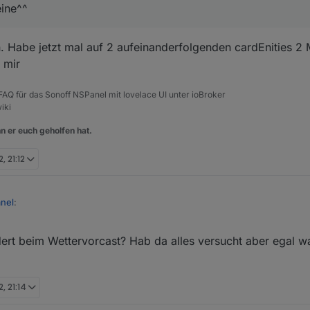
eine^^
. Habe jetzt mal auf 2 aufeinanderfolgenden cardEnities 2 
i mir
, FAQ für das Sonoff NSPanel mit lovelace UI unter ioBroker
iki
n er euch geholfen hat.
, 21:12
nel
:
ert beim Wettervorcast? Hab da alles versucht aber egal w
das Event davon kommt ja von der Firmware, da kannst du im Backend ni
der counter für den timeout bei einem touch event wieder von vorn begi
. sehr nice
, 21:14