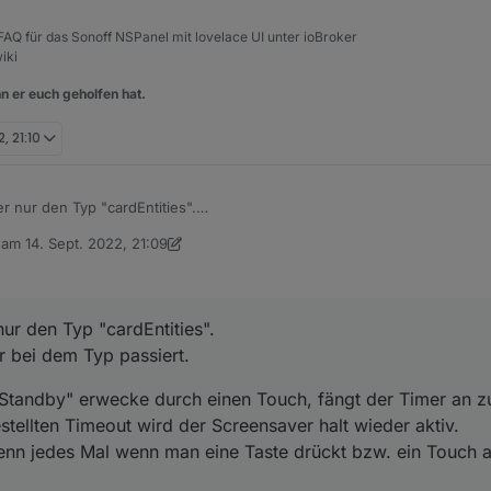
, FAQ für das Sonoff NSPanel mit lovelace UI unter ioBroker
iki
n er euch geholfen hat.
, 21:10
r nur den Typ "cardEntities".
 nur bei dem Typ passiert.
b am
14. Sept. 2022, 21:09
m "Standby" erwecke durch einen Touch, fängt der Timer an zu laufen.
editiert von Armilar
wird der Screensaver halt wieder aktiv.
wenn jedes Mal wenn man eine Taste drückt bzw. ein Touch ausgelöst 
ur den Typ "cardEntities".
 meine^^
r bei dem Typ passiert.
Standby" erwecke durch einen Touch, fängt der Timer an z
tellten Timeout wird der Screensaver halt wieder aktiv.
nn jedes Mal wenn man eine Taste drückt bzw. ein Touch a