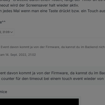
eout wird der Screensaver halt wieder aktiv.
 jedes Mal wenn man eine Taste drückt bzw. ein Touch aus
ne^^
2, 21:09
 Event davon kommt ja von der Firmware, da kannst du im Backend nicht
 für den timeout bei einem touch event wieder von vorn beginnen.
b am
14. Sept. 2022, 21:02
editiert von
ent davon kommt ja von der Firmware, da kannst du im Bac
r counter für den timeout bei einem touch event wieder von
nice