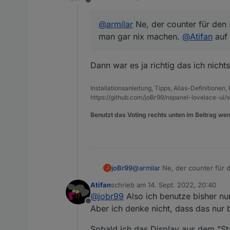
Offline
@
armilar
Ne, der counter für den 
man gar nix machen.
@
Atifan
auf 
Dann war es ja richtig das ich nicht
Installationsanleitung, Tipps, Alias-Definitionen
https://github.com/joBr99/nspanel-lovelace-ui/w
Benutzt das Voting rechts unten im Beitrag wen
joBr99
@
armilar
Ne, der counter für 
J
machen.
@
Atifan
auf welchem 
Atifan
schrieb am
14. Sept. 2022, 20:40
zuletzt editiert von
@
jobr99
Also ich benutze bisher nur
Offline
Aber ich denke nicht, dass das nur 
Sobald ich das Display aus dem "St