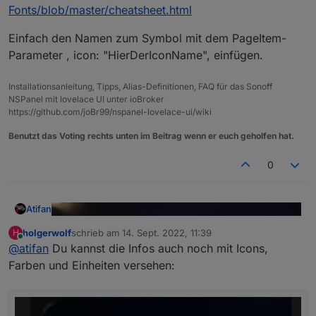
Fonts/blob/master/cheatsheet.html
Einfach den Namen zum Symbol mit dem PageItem-
Parameter , icon: "HierDerIconName", einfügen.
Installationsanleitung, Tipps, Alias-Definitionen, FAQ für das Sonoff
NSPanel mit lovelace UI unter ioBroker
https://github.com/joBr99/nspanel-lovelace-ui/wiki
Benutzt das Voting rechts unten im Beitrag wenn er euch geholfen hat.
0
Atifan
holgerwolf
schrieb am
14. Sept. 2022, 11:39
H
zuletzt editiert von
Online
@
atifan
Du kannst die Infos auch noch mit Icons,
Farben und Einheiten versehen: