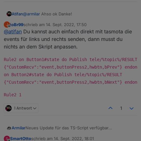
@
armilar
Ahso ok Danke!
Atifan
joBr99
schrieb am
14. Sept. 2022, 17:50
J
Hm ok, ich fände es von der Bedienung her halt
zuletzt editiert von
Offline
@
atifan
Du kannst auch einfach direkt mit tasmota die
bequem wenn man über die Buttons einfach links und
rechts Scrollen könnte, so wie mit den Pfeilen.
events für links und rechts senden, dann musst du
Ist das großer Aufwand zu programmieren?
nichts an dem Skript anpassen.
Rule2 on Button1#state do Publish tele/%topic%/RESULT
{"CustomRecv":"event,buttonPress2,hwbtn,bPrev"} endon
on Button2#state do Publish tele/%topic%/RESULT
{"CustomRecv":"event,buttonPress2,hwbtn,bNext"} endon
Rule2 1
1 Antwort
1
Neues Update für das TS-Script verfügbar...
Armilar
SmartOtto
schrieb am
14. Sept. 2022, 18:01
S
https://raw.githubusercontent.com/joBr99/nspanel-