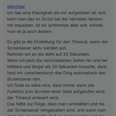
blättere und länger als 20 Sekunden brauche, dann haut
@
Armilar
mir zwischendurch das Ding automatisch den
Screensaver rein.
Ich hab eine Kleinigkeit die mir aufgefallen ist, evlt.
Ich finde es wäre nice, dass immer wenn die Funktion
kann man das im Script bei der nächsten Version
zum Scrollen einer Seite aufgerufen wird, der Timeout
mit anpassen. Ist nix schlimmes aber evtl. könnte
erneuert wird.
man es ja auch ändern.
Das hätte zur Folge, dass man rumblättert und nie der
Screensaver reingeballert wird, erst wenn man dann die
eingestellte Zeit nix mehr macht wird der Screensaver
Es gibt ja die Einstellung für den TImeout, wann der
aktiv.
Screensaver aktiv werden soll.
Keine Ahnung ob das aufwendig ist umzusetzen :)
Nehmen wir an die steht auf 20 Sekunden.
Wenn ich jetzt die verschiedenen Seiten hin und her
blättere und länger als 20 Sekunden brauche, dann
haut mir zwischendurch das Ding automatisch den
Screensaver rein.
Ich finde es wäre nice, dass immer wenn die
Funktion zum Scrollen einer Seite aufgerufen wird,
der Timeout erneuert wird.
Das hätte zur Folge, dass man rumblättert und nie
der Screensaver reingeballert wird, erst wenn man