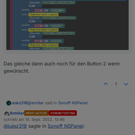
Das gleiche dann auch noch für den Button 2 wenn
gewünscht.
1
@
armilar
said in
Sonoff NSPanel
:
Julez318
J
Armilar
MOST ACTIVE
FORUM TESTING
Offline
@
niiccooo1
sagte in
Sonoff NSPanel
:
schrieb am
14. Sept. 2022, 13:46
zuletzt editiert von
@
julez318
sagte in
Sonoff NSPanel
:
Habe das bei mir so realisiert, indem ich für den
@
jens-wozny