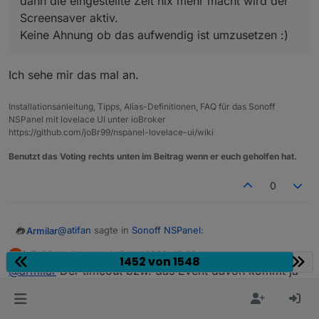
dann die eingestellte Zeit nix mehr macht wird der
Screensaver aktiv.
Keine Ahnung ob das aufwendig ist umzusetzen :)
Ich sehe mir das mal an.
Installationsanleitung, Tipps, Alias-Definitionen, FAQ für das Sonoff
NSPanel mit lovelace UI unter ioBroker
https://github.com/joBr99/nspanel-lovelace-ui/wiki
Benutzt das Voting rechts unten im Beitrag wenn er euch geholfen hat.
0
@
atifan
sagte in
Sonoff NSPanel
:
Armilar
joBr99
schrieb am
14. Sept. 2022, 19:03
J
1452 von 1548
zuletzt editiert von
Offline
@
armilar
Der timeout bzw. das Event davon kommt ja
@
Armilar
Ich hab eine Kleinigkeit die mir aufgefallen ist,
von der Firmware, da kannst du im Backend nicht viel
Ich sehe mir das mal an.
evlt. kann man das im Script bei der nächsten
dran machen, allerdings sollte der counter für den
Version mit anpassen. Ist nix schlimmes aber evtl.