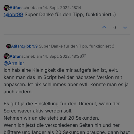
events für links und rechts senden, dann musst du
cardmedia
ui/wiki/ioBroker-Card-Definitionen-(Seiten)#cardmedia
Viel Spass damit
Atifan
schrieb am
14. Sept. 2022, 18:14
nichts an dem Skript anpassen.
Rule2 on Button1#state do Publish
zuletzt editiert von
Offline
@
jobr99
Super Danke für den Tipp, funktioniert :)
tele/%topic%/RESULT
{"CustomRecv":"event,buttonPress2,hwbtn,bPr
Rule2 1
ev"} endon on Button2#state do Publish
0
tele/%topic%/RESULT
{"CustomRecv":"event,buttonPress2,hwbtn,bNe
xt"} endon
Atifan
@
jobr99
Super Danke für den Tipp, funktioniert :)
Atifan
schrieb am
14. Sept. 2022, 18:26
zuletzt editiert von Atifan
Offline
@
Armilar
Ich hab eine Kleinigkeit die mir aufgefallen ist, evlt.
kann man das im Script bei der nächsten Version mit
anpassen. Ist nix schlimmes aber evtl. könnte man es ja
auch ändern.
Es gibt ja die Einstellung für den TImeout, wann der
Screensaver aktiv werden soll.
Nehmen wir an die steht auf 20 Sekunden.
Wenn ich jetzt die verschiedenen Seiten hin und her
blättere und länger als 20 Sekunden brauche, dann haut