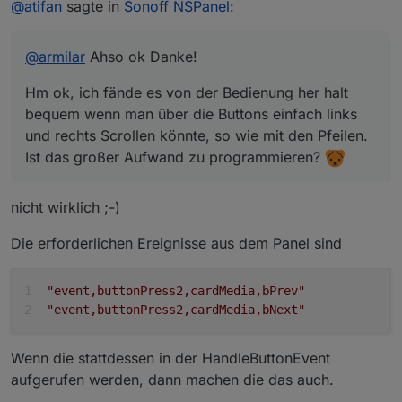
@
atifan
sagte in
Sonoff NSPanel
:
rechts Scrollen könnte, so wie mit den Pfeilen.
Ist das großer Aufwand zu programmieren?
@
armilar
Ahso ok Danke!
Hm ok, ich fände es von der Bedienung her halt
bequem wenn man über die Buttons einfach links
und rechts Scrollen könnte, so wie mit den Pfeilen.
Ist das großer Aufwand zu programmieren?
nicht wirklich ;-)
Die erforderlichen Ereignisse aus dem Panel sind
"event,buttonPress2,cardMedia,bPrev"
"event,buttonPress2,cardMedia,bNext"
Wenn die stattdessen in der HandleButtonEvent
aufgerufen werden, dann machen die das auch.