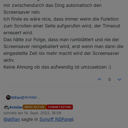
mir zwischendurch das Ding automatisch den
Screensaver rein.
Ich finde es wäre nice, dass immer wenn die Funktion
zum Scrollen einer Seite aufgerufen wird, der Timeout
erneuert wird.
Das hätte zur Folge, dass man rumblättert und nie der
Screensaver reingeballert wird, erst wenn man dann die
eingestellte Zeit nix mehr macht wird der Screensaver
aktiv.
Keine Ahnung ob das aufwendig ist umzusetzen :)
0
@
Armilar
Atifan
Ich hab eine Kleinigkeit die mir aufgefallen ist, evlt. kann
Armilar
MOST ACTIVE
FORUM TESTING
man das im Script bei der nächsten Version mit
Es gibt ja die Einstellung für den TImeout, wann der
Offline
schrieb am
14. Sept. 2022, 18:59
anpassen. Ist nix schlimmes aber evtl. könnte man es ja
Screensaver aktiv werden soll.
zuletzt editiert von
@
atifan
sagte in
Sonoff NSPanel
:
auch ändern.
Nehmen wir an die steht auf 20 Sekunden.
Wenn ich jetzt die verschiedenen Seiten hin und her