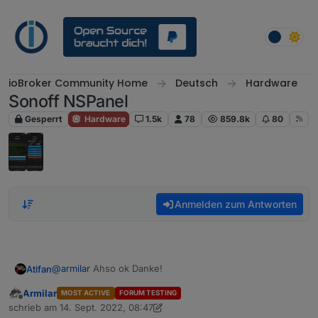
Weiter zum Inhalt
ioBroker Community Home
Deutsch
Hardware
Sonoff NSPanel
Gesperrt
Hardware
1.5k
78
859.8k
80
Anmelden zum Antworten
@
armilar
Ahso ok Danke!
Atifan
Armilar
MOST ACTIVE
FORUM TESTING
Hm ok, ich fände es von der Bedienung her halt
Offline
schrieb am
14. Sept. 2022, 08:47
bequem wenn man über die Buttons einfach links und
zuletzt editiert von Armilar