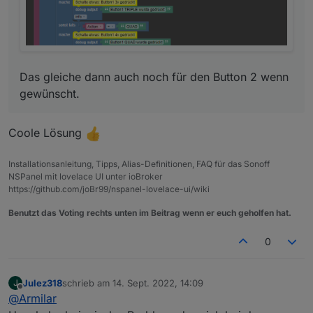
Das gleiche dann auch noch für den Button 2 wenn
gewünscht.
Coole Lösung
Installationsanleitung, Tipps, Alias-Definitionen, FAQ für das Sonoff
NSPanel mit lovelace UI unter ioBroker
https://github.com/joBr99/nspanel-lovelace-ui/wiki
Benutzt das Voting rechts unten im Beitrag wenn er euch geholfen hat.
0
Julez318
schrieb am
14. Sept. 2022, 14:09
J
zuletzt editiert von
Offline
@
Armilar