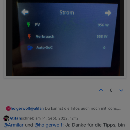
0
@
atifan
Du kannst die Infos auch noch mit Icons,
holgerwolf
H
Farben und Einheiten versehen:
Atifan
schrieb am
14. Sept. 2022, 12:12
zuletzt editiert von
Offline
@
Armilar
und
@
holgerwolf
: Ja Danke für die Tipps, bin