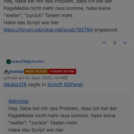
Hey, habe bei mir das Problem, dass ich bei der
PageMedia nicht mehr raus komme. habe keine
"weiter", "zurück" Tasten mehr.
Habe das Script wie hier
https://forum.iobroker.net/post/792794
angepasst.
0
Julez318
@
Armilar
J
Hey, habe bei mir das Problem, dass ich bei der
Armilar
MOST ACTIVE
FORUM TESTING
PageMedia nicht mehr raus komme. habe keine
Offline
schrieb am
14. Sept. 2022, 14:44
"weiter", "zurück" Tasten mehr.
zuletzt editiert von Armilar
@
julez318
sagte in
Sonoff NSPanel
:
Habe das Script wie hier
https://forum.iobroker.net/post/792794
angepasst.
@
Armilar
Hey, habe bei mir das Problem, dass ich bei der
PageMedia nicht mehr raus komme. habe keine
"weiter", "zurück" Tasten mehr.
Habe das Script wie hier