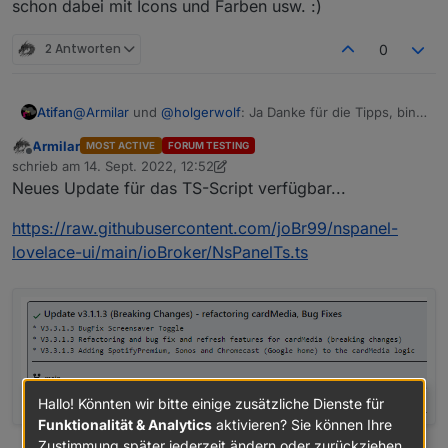
schon dabei mit Icons und Farben usw. :)
2 Antworten
0
Atifan
@
Armilar
und
@
holgerwolf
: Ja Danke für die Tipps, bin
schon dabei mit Icons und Farben usw. :)
Armilar
MOST ACTIVE
FORUM TESTING
Offline
schrieb am
14. Sept. 2022, 12:52
zuletzt editiert von Armilar
Neues Update für das TS-Script verfügbar...
https://raw.githubusercontent.com/joBr99/nspanel-
lovelace-ui/main/ioBroker/NsPanelTs.ts
Hallo! Könnten wir bitte einige zusätzliche Dienste für
Funktionalität & Analytics
aktivieren? Sie können Ihre
Zustimmung später jederzeit ändern oder zurückziehen.