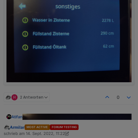
H
2 Antworten
0
Atifan
Armilar
MOST ACTIVE
FORUM TESTING
Offline
schrieb am
14. Sept. 2022, 11:22
zuletzt editiert von Armilar