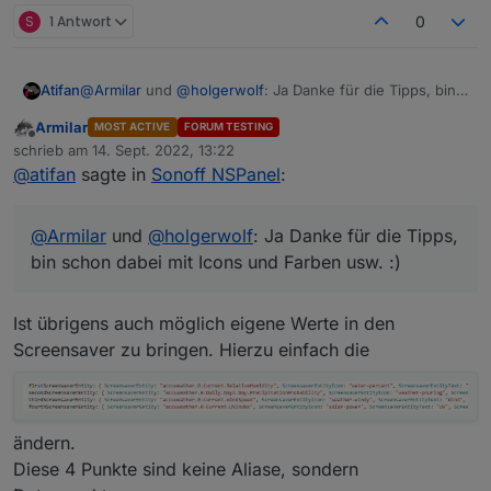
S
1 Antwort
0
Atifan
@
Armilar
und
@
holgerwolf
: Ja Danke für die Tipps, bin
schon dabei mit Icons und Farben usw. :)
Armilar
MOST ACTIVE
FORUM TESTING
Offline
schrieb am
14. Sept. 2022, 13:22
zuletzt editiert von
@
atifan
sagte in
Sonoff NSPanel
:
@
Armilar
und
@
holgerwolf
: Ja Danke für die Tipps,
bin schon dabei mit Icons und Farben usw. :)
Ist übrigens auch möglich eigene Werte in den
Screensaver zu bringen. Hierzu einfach die
ändern.
Diese 4 Punkte sind keine Aliase, sondern