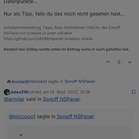
Datenpunkte...
Nur als Tipp, falls du das noch nicht gesehen hast...
Installationsanleitung, Tipps, Alias-Definitionen, FAQ für das Sonoff
NSPanel mit lovelace UI unter ioBroker
https://github.com/joBr99/nspanel-lovelace-ui/wiki
Benutzt das Voting rechts unten im Beitrag wenn er euch geholfen hat.
0
@
niiccooo1
sagte in
Sonoff NSPanel
:
Armilar
Julez318
schrieb am
14. Sept. 2022, 13:38
J
zuletzt editiert von
Offline
@
armilar
said in
@
jens-wozny
Sonoff NSPanel
:
Kurze Frage dazu: Könnte man einen Button für
Im Moment nicht, da es nur eine Zuordnung für den
Multipress verwenden und den anderen um sich
einfachen Klick gibt (buttonXPage). Die müsste auf das
@
niiccooo1
sagte in
Sonoff NSPanel
:
Favoritenpages anzeigen zu lassen?
Ereignis der 5 Schaltzustände erweitert werden. Kann
ich mir ansehen. Alternativ könnte man auch über den
Einzelklick in Subpages verweisen.