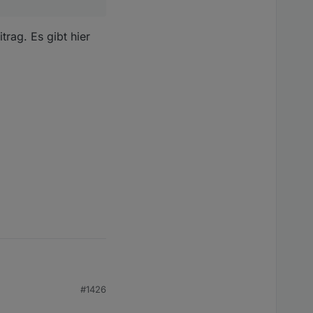
trag. Es gibt hier
#1426
 Geräte.