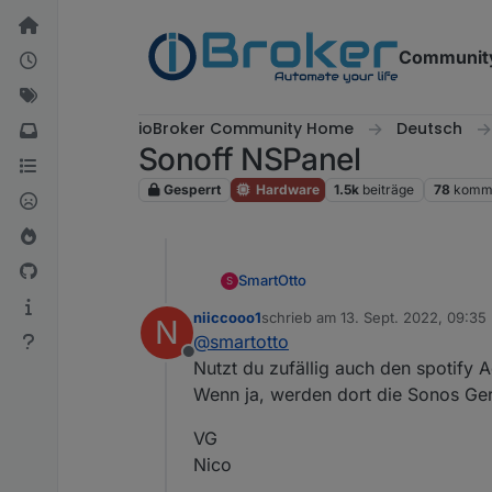
Weiter zum Inhalt
Communit
ioBroker Community Home
Deutsch
Sonoff NSPanel
Gesperrt
Hardware
1.5k
beiträge
78
komme
SmartOtto
S
niiccooo1
schrieb am
13. Sept. 2022, 09:35
N
zuletzt editiert von
@
armilar
Also ich habe nur 
@
smartotto
Offline
Nutzt du zufällig auch den spotify 
Wenn ja, werden dort die Sonos Ger
Unter root dann die Untero
VG
Uner Mmembers und membe
Nico