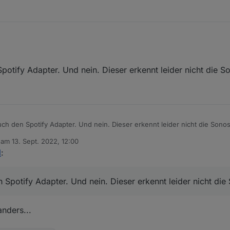
spotify Adapter?
onos Geräte bzw. auch Sonos Gruppierungen unter devices dargestellt
potify Adapter. Und nein. Dieser erkennt leider nicht die S
uch den Spotify Adapter. Und nein. Dieser erkennt leider nicht die Sono
b am
13. Sept. 2022, 12:00
editiert von
l
:
 Spotify Adapter. Und nein. Dieser erkennt leider nicht die
nders...