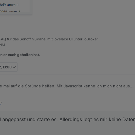
, FAQ für das Sonoff NSPanel mit lovelace UI unter ioBroker
iki
n er euch geholfen hat.
, 13:00
e mal auf die Sprünge helfen. Mit Javascript kenne ich mich nicht aus.
P ical.0.data.table. Bei mir heißen die Tonnen im Kalender anders (z.B.: 
rechend angepasst und starte es. Allerdings legt es mir keine Datenpunk
l
:
r an.
 angepasst und starte es. Allerdings legt es mir keine Date