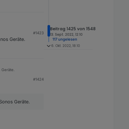
Beitrag 1425 von 1548
#1423
?
13. Sept. 2022, 12:10
onos Geräte.
117 ungelesen
6. Okt. 2022, 18:10
s Geräte.
#1424
 Sonos Geräte.