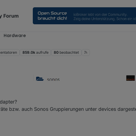
y Forum
Hardware
ntatoren
859.0k
aufrufe
80
beobachtet
root, kein admin.
Adapter?
äte bzw. auch Sonos Gruppierungen unter devices dargeste
rdner für die Devices.
rsChannels jeweis nur das eigene Gerät: