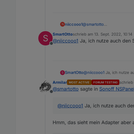
@
smartotto
niiccooo1
N
Nutzt du zufällig auch den 
SmartOtto
schrieb am
13. Sept. 2022, 10:14
S
Wenn ja, werden dort die S
VG
zuletzt editiert von
@
niiccooo1
Ja, ich nutze auch den S
Nico
Offline
SmartOtto
@
niiccooo1
Ja, ich nutze a
S
Armilar
schrie
MOST ACTIVE
FORUM TESTING
zuletzt 
@
smartotto
sagte in
Sonoff NSPane
Offline
@
niiccooo1
Ja, ich nutze auch den
Hmm, das sieht mein Adapter aber a