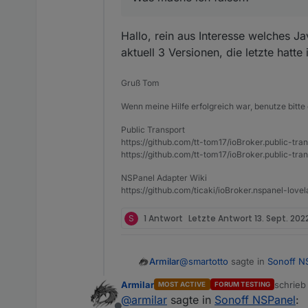
Hallo, rein aus Interesse welches Ja
aktuell 3 Versionen, die letzte hatt
Gruß Tom
Wenn meine Hilfe erfolgreich war, benutze bitte 
Public Transport
https://github.com/tt-tom17/ioBroker.public-tra
https://github.com/tt-tom17/ioBroker.public-tran
NSPanel Adapter Wiki
https://github.com/ticaki/ioBroker.nspanel-lovel
S
1 Antwort
Letzte Antwort
13. Sept. 202
@
smartotto
sagte in
Sonoff N
Armilar
Armilar
schrie
MOST ACTIVE
FORUM TESTING
zuletzt 
@
armilar
sagte in
Sonoff NSPanel
:
@
niiccooo1
Ja, ich nutze au