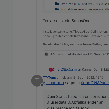
Terrasse ist ein SonosOne
Installationsanleitung, Tipps, Alias-Definitionen
https://github.com/joBr99/nspanel-lovelace-ui/w
Benutzt das Voting rechts unten im Beitrag wen
1 Antwort
Letzte Antwort
13. Sept. 2022
SmartOtto
@
armilar
Kannst Du mir bitt
S
Ich habe die Mülldaten im D
TT-Tom
schrieb am
13. Sept. 2022, 12:10
T
Dein Script habe ich entsp
zuletzt editiert von
@
smartotto
sagte in
Sonoff NSPane
0_userdata.0.Abfallkalende
Offline
Was mache ich falsch?
Dein Script habe ich entsprechend
0_userdata.0.Abfallkalender an.
Was mache ich falsch?