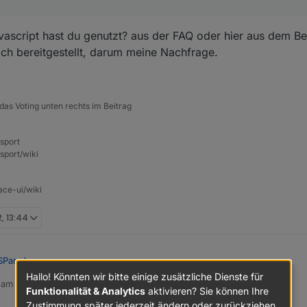
vascript hast du genutzt? aus der FAQ oder hier aus dem Bei
e ich bereitgestellt, darum meine Nachfrage.
das Voting unten rechts im Beitrag
nsport
sport/wiki
ace-ui/wiki
2, 13:44
SPanel
:
Hallo! Könnten wir bitte einige zusätzliche Dienste für
b am
13. Sept. 2022, 13:00
editiert von
Funktionalität & Analytics
aktivieren? Sie können Ihre
ch den Spotify Adapter. Und nein. Dieser erkennt leider nicht die Sonos
Zustimmung später jederzeit ändern oder zurückziehen.