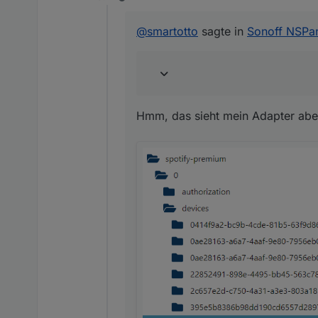
Offline
Hmm, das sieht mein Adapter 
@
smartotto
sagte in
Sonoff NSPa
Hmm, das sieht mein Adapter aber