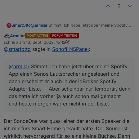
0
SmartOtto
@
armilar
Stimmt. Ich habe jetzt über meine Spotify
S
App einen Sonos Lautsprecher angesteuert und
Armilar
MOST ACTIVE
FORUM TESTING
dann erscheint er auch in der ioBroker Spotify
Offline
schrieb am
13. Sept. 2022, 15:12
Adapter Liste. -- Aber scheinbar nur temporär, denn
zuletzt editiert von Armilar
@
smartotto
sagte in
Sonoff NSPanel
:
das hatte ich vorher ja auch schon mal gemacht und
heute morgen war er nicht in der Liste.
@
armilar
Stimmt. Ich habe jetzt über meine Spotify
App einen Sonos Lautsprecher angesteuert und
dann erscheint er auch in der ioBroker Spotify
Adapter Liste. -- Aber scheinbar nur temporär, denn
das hatte ich vorher ja auch schon mal gemacht
und heute morgen war er nicht in der Liste.
Der SonosOne war quasi einer der ersten Speaker die
ich mir fürs Smart Home gekauft hatte. Der Sound ist
wirklich hervorragend für so eine kleine Büchse. Dann