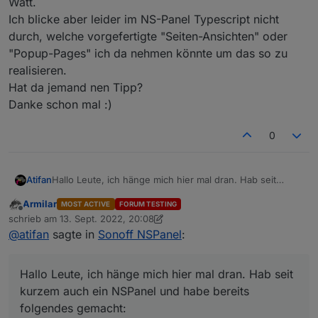
Watt.
Ich blicke aber leider im NS-Panel Typescript nicht
durch, welche vorgefertigte "Seiten-Ansichten" oder
"Popup-Pages" ich da nehmen könnte um das so zu
realisieren.
Hat da jemand nen Tipp?
Danke schon mal :)
0
Hallo Leute, ich hänge mich hier mal dran. Hab seit
Atifan
kurzem auch ein NSPanel und habe bereits folgendes
Armilar
MOST ACTIVE
FORUM TESTING
gemacht:
nach der Anleitung auf Youtube das Panel mit
Offline
schrieb am
13. Sept. 2022, 20:08
Jetzt komme ich aber schon nicht mehr weiter :( Ich
Tasmota geflasht
zuletzt editiert von Armilar
@
atifan
sagte in
Sonoff NSPanel
:
möchte mir gerne eine eigene Seite erstellen auf der ich
(
https://www.youtube.com/watch?v=ZPLJk2ZLo_8
)
die aktuelle PV-Leistung meines Balkonkraftwerks
diese custom-Firmware für das Display geflasht
angezeigt bekomme. D.h. ich will kein Icon oder sowas
außerdem habe ich bereits die Screensaver Seite
Hallo Leute, ich hänge mich hier mal dran. Hab seit
angezeigt bekommen, sondern einfach nur den Text
konfiguriert und die Uhrzeit und Wetterdaten
"aktuelle PV-Leistung" und dahinter dann den Wert in
werden bereits angezeigt
kurzem auch ein NSPanel und habe bereits
Watt.
folgendes gemacht:
Ich blicke aber leider im NS-Panel Typescript nicht