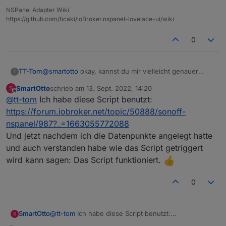
NSPanel Adapter Wiki
https://github.com/ticaki/ioBroker.nspanel-lovelace-ui/wiki
Terrasse ist ein SonosOne
0
TT-Tom
@
smartotto
okay, kannst du mir vielleicht genauer
T
sagen welches Script du probiert hast.
SmartOtto
schrieb am
13. Sept. 2022, 14:20
S
hattest du das Script nach den Einstellungen noch
zuletzt editiert von
Offline
@
tt-tom
Ich habe diese Script benutzt:
einmal neu gestartet?
https://forum.iobroker.net/topic/50888/sonoff-
nspanel/987?_=1663055772088
Und jetzt nachdem ich die Datenpunkte angelegt hatte
und auch verstanden habe wie das Script getriggert
wird kann sagen: Das Script funktioniert.
0
SmartOtto
@
tt-tom
Ich habe diese Script benutzt:
S
https://forum.iobroker.net/topic/50888/sonoff-