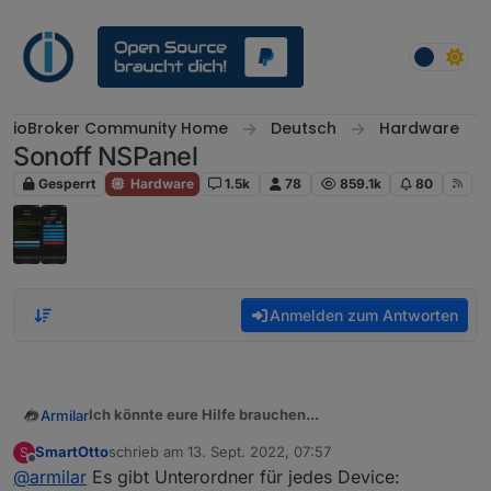
Weiter zum Inhalt
ioBroker Community Home
Deutsch
Hardware
Sonoff NSPanel
Gesperrt
Hardware
1.5k
78
859.1k
80
Anmelden zum Antworten
Ich könnte eure Hilfe brauchen...
Armilar
SmartOtto
schrieb am
13. Sept. 2022, 07:57
S
Hat jemand den Sonos-Adapter mit mehr als einem
zuletzt editiert von
Offline
@
armilar
Es gibt Unterordner für jedes Device:
Sonos am laufen?