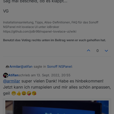
Sag mal bescheid, ob es klappt...
VG
Installationsanleitung, Tipps, Alias-Definitionen, FAQ für das Sonoff
NSPanel mit lovelace UI unter ioBroker
https://github.com/joBr99/nspanel-lovelace-ui/wiki
Benutzt das Voting rechts unten im Beitrag wenn er euch geholfen hat.
0
@
atifan
sagte in
Sonoff NSPanel
:
Armilar
Atifan
schrieb am
13. Sept. 2022, 20:55
zuletzt editiert von
Offline
Hallo Leute, ich hänge mich hier mal dran. Hab
@
armilar
super vielen Dank! Habe es hinbekommen!
seit kurzem auch ein NSPanel und habe bereits
Jetzt kann ich rumspielen und mir alles schön anpassen,
Zunächst einmal herzlich Willkommen
folgendes gemacht:
geil 😁👍😀🤪😘
nach der Anleitung auf Youtube das Panel
Die Werte, die du Anzeigen möchtest, sind in einem
mit Tasmota geflasht
Alias vom Typ info:
(
https://www.youtube.com/watch?
Die Seiten in dem Skript sind alles nur Beispiele. Die
v=ZPLJk2ZLo_8
)
kannst du auch alle rauslöschen und von vorne