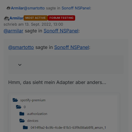
@
smartotto
sagte in
Sonoff NSPanel
:
Armilar
Armilar
MOST ACTIVE
FORUM TESTING
Offline
@
niiccooo1
Ja, ich nutze auch den Spotify
schrieb am
13. Sept. 2022, 13:00
zuletzt editiert von
Adapter. Und nein. Dieser erkennt leider nicht die
@
armilar
sagte in
Sonoff NSPanel
:
Hmm, das sieht mein Adapter aber anders...
Sonos Geräte.
@
smartotto
sagte in
Sonoff NSPanel
:
Hmm, das sieht mein Adapter aber anders...