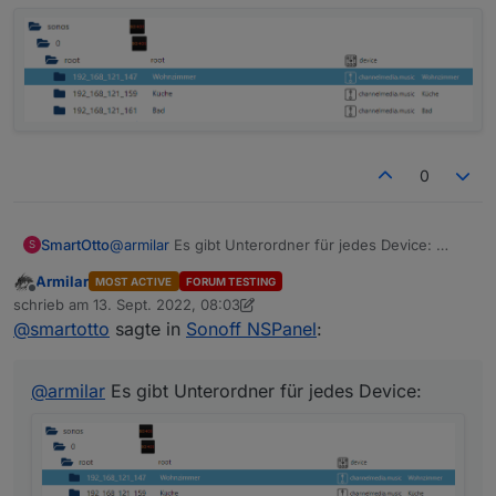
Ich könnte einen kleinen Auszug aus dem Inhalt der
Datenpunkte gebrauchen. Für mich wäre in erster Linie
Interessant, wie die Geräte getrennt sind (Komma,
Semikolon, etc)
Habe leider nur einen
Dann wäre noch interessant, ob ihr noch weitere
Ordner außer root und admin seht:
0
SmartOtto
@
armilar
Es gibt Unterordner für jedes Device:
S
Armilar
MOST ACTIVE
FORUM TESTING
Offline
schrieb am
13. Sept. 2022, 08:03
zuletzt editiert von Armilar
@
smartotto
sagte in
Sonoff NSPanel
:
@
armilar
Es gibt Unterordner für jedes Device: