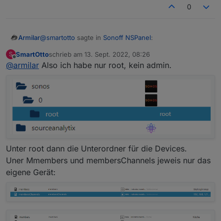
0
@
smartotto
sagte in
Sonoff NSPanel
:
Armilar
SmartOtto
schrieb am
13. Sept. 2022, 08:26
S
zuletzt editiert von
Offline
@
armilar
Also ich habe nur root, kein admin.
@
armilar
Es gibt Unterordner für jedes Device:
Cool danke, genau der richtige.
aber gibt es außer root noch einen weiteren
Es geht mir hierbei um die Weitergabe der Musik an
Ordner? Ich habe nur root und admin unter
weitere Sonos innerhalb der cardMedia. Ich finde den
sonos.0.
Sonos-Adapter irgendwie im Vergleich zu anderen
was steht dann in den Datenpunkten members
Player-Adaptern etwas zu einfach aufgebaut ;-)
und membersChannels. Ist da mehr als ein Gerät
drin?
Unter root dann die Unterordner für die Devices.
Uner Mmembers und membersChannels jeweis nur das
eigene Gerät: