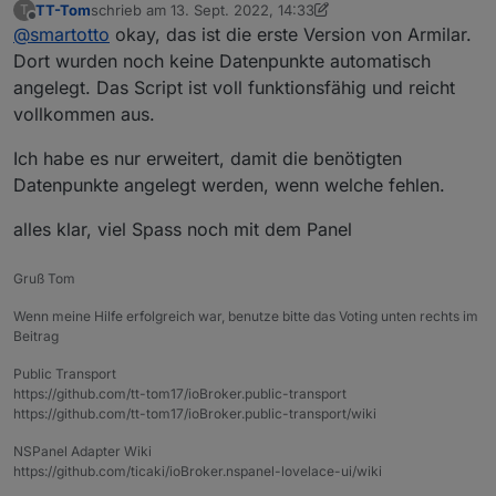
TT-Tom
schrieb am
13. Sept. 2022, 14:33
T
nspanel/987?_=1663055772088
zuletzt editiert von TT-Tom
Offline
@
smartotto
okay, das ist die erste Version von Armilar.
Und jetzt nachdem ich die Datenpunkte angelegt
hatte und auch verstanden habe wie das Script
Dort wurden noch keine Datenpunkte automatisch
getriggert wird kann sagen: Das Script funktioniert.
angelegt. Das Script ist voll funktionsfähig und reicht
vollkommen aus.
Ich habe es nur erweitert, damit die benötigten
Datenpunkte angelegt werden, wenn welche fehlen.
alles klar, viel Spass noch mit dem Panel
Gruß Tom
Wenn meine Hilfe erfolgreich war, benutze bitte das Voting unten rechts im
Beitrag
Public Transport
https://github.com/tt-tom17/ioBroker.public-transport
https://github.com/tt-tom17/ioBroker.public-transport/wiki
NSPanel Adapter Wiki
https://github.com/ticaki/ioBroker.nspanel-lovelace-ui/wiki