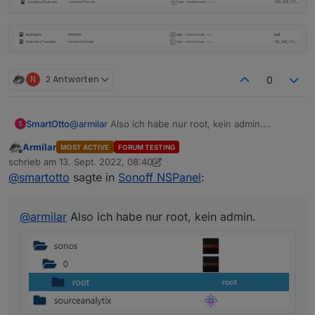
N
2 Antworten
0
SmartOtto
@
armilar
Also ich habe nur root, kein admin.
S
Armilar
MOST ACTIVE
FORUM TESTING
Offline
schrieb am
13. Sept. 2022, 08:40
zuletzt editiert von Armilar
@
smartotto
sagte in
Sonoff NSPanel
:
Unter root dann die Unterordner für die Devices.
Uner Mmembers und membersChannels jeweis nur
@
armilar
Also ich habe nur root, kein admin.
das eigene Gerät: