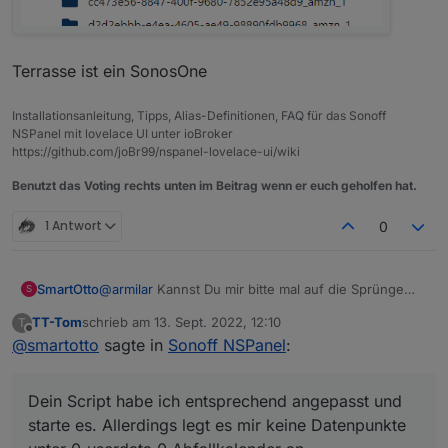
Terrasse ist ein SonosOne
Installationsanleitung, Tipps, Alias-Definitionen, FAQ für das Sonoff
NSPanel mit lovelace UI unter ioBroker
https://github.com/joBr99/nspanel-lovelace-ui/wiki
Benutzt das Voting rechts unten im Beitrag wenn er euch geholfen hat.
1 Antwort
0
SmartOtto
@
armilar
Kannst Du mir bitte mal auf die Sprünge
S
helfen. Mit Javascript kenne ich mich nicht aus.
TT-Tom
schrieb am
13. Sept. 2022, 12:10
T
Ich habe die Mülldaten im DP ical.0.data.table. Bei
zuletzt editiert von
Offline
@
smartotto
sagte in
Sonoff NSPanel
:
mir heißen die Tonnen im Kalender anders (z.B.:
'Papier (blau)')
Dein Script habe ich entsprechend angepasst und
Dein Script habe ich entsprechend angepasst und
starte es. Allerdings legt es mir keine Datenpunkte
unter 0_userdata.0.Abfallkalender an.
starte es. Allerdings legt es mir keine Datenpunkte
Was mache ich falsch?