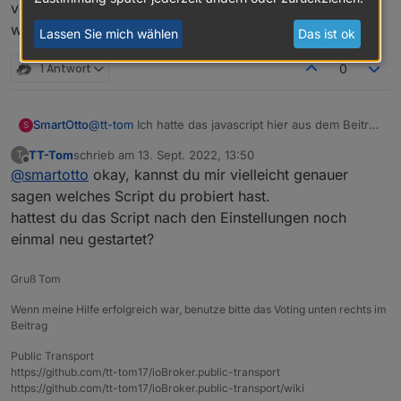
nicht die Sonos Geräte.
zum steuern.
Device auf eine Alexa, aber nicht von einer Alexa zu
vorher ja auch schon mal gemacht und heute morgen
einem Sonos switchen.
Im Alexa2-Adapter ist es ähnlich. Den Sonos stehen
war er nicht in der Liste.
Lassen Sie mich wählen
Das ist ok
softwareseitig die relevanten Funktionen nicht zur
Hmm, das sieht mein Adapter aber anders...
Verfügung, selbst wenn eine Alexa-Funktion integriert
Der Sonos Adapter hat aus meiner Sicht gar keine
1 Antwort
0
ist.
Switch-Möglichkeiten
SmartOtto
@
tt-tom
Ich hatte das javascript hier aus dem Beitrag
S
benutzt. Habe dann aber (da ich kein javascript
TT-Tom
schrieb am
13. Sept. 2022, 13:50
T
kann) auf Blockly umgestellt. Damit kam ich klar. :-)
zuletzt editiert von
Offline
@
smartotto
okay, kannst du mir vielleicht genauer
sagen welches Script du probiert hast.
hattest du das Script nach den Einstellungen noch
einmal neu gestartet?
Gruß Tom
Wenn meine Hilfe erfolgreich war, benutze bitte das Voting unten rechts im
Beitrag
Public Transport
https://github.com/tt-tom17/ioBroker.public-transport
https://github.com/tt-tom17/ioBroker.public-transport/wiki