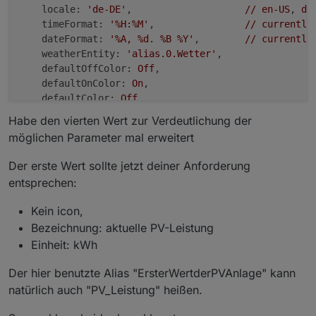
locale:
'de-DE'
,                    
//
en-US
, 
de
timeFormat:
'%H:%M'
,                
//
currently
dateFormat:
'%A, %d. %B %Y'
,        
//
currently
weatherEntity:
'alias.0.Wetter'
,

defaultOffColor:
Off
,

defaultOnColor:
On
,

defaultColor:
Off
,

temperatureUnit:
'°C'
,

Habe den vierten Wert zur Verdeutlichung der
pages:
 [

möglichen Parameter mal erweitert
PV_Anlage
    ],

Der erste Wert sollte jetzt deiner Anforderung
subPages:
 [

entsprechen:
    ],

Kein icon,
button1Page:
null
,

Bezeichnung: aktuelle PV-Leistung
button2Page:
null
Einheit: kWh
}
;
Der hier benutzte Alias "ErsterWertderPVAnlage" kann
natürlich auch "PV_Leistung" heißen.