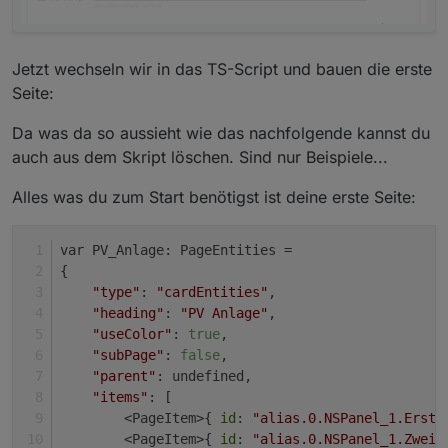
Jetzt wechseln wir in das TS-Script und bauen die erste
Seite:
Da was da so aussieht wie das nachfolgende kannst du
auch aus dem Skript löschen. Sind nur Beispiele...
Alles was du zum Start benötigst ist deine erste Seite:
var PV_Anlage: PageEntities =
{
"type"
: 
"cardEntities"
,
"heading"
: 
"PV Anlage"
,
"useColor"
: 
true
,
"subPage"
: 
false
,
"parent"
: undefined,
"items"
: [
        <PageItem>{ 
id
: 
"alias.0.NSPanel_1.Erste
        <PageItem>{ 
id
: 
"alias.0.NSPanel_1.Zweit