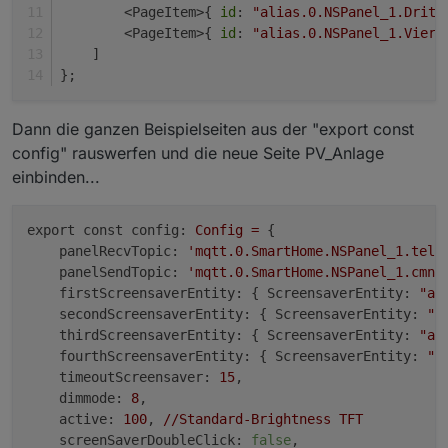
        <PageItem>{ 
id
: 
"alias.0.NSPanel_1.Dritt
        <PageItem>{ 
id
: 
"alias.0.NSPanel_1.Viert
    ]
};
Dann die ganzen Beispielseiten aus der "export const
config" rauswerfen und die neue Seite PV_Anlage
einbinden...
export const config:
Config
=
 {

panelRecvTopic:
'mqtt.0.SmartHome.NSPanel_1.tele
panelSendTopic:
'mqtt.0.SmartHome.NSPanel_1.cmnd
firstScreensaverEntity:
 { 
ScreensaverEntity:
"ac
secondScreensaverEntity:
 { 
ScreensaverEntity:
"a
thirdScreensaverEntity:
 { 
ScreensaverEntity:
"ac
fourthScreensaverEntity:
 { 
ScreensaverEntity:
"a
timeoutScreensaver:
15
,

dimmode:
8
,

active:
100
, 
//Standard-Brightness
TFT
screenSaverDoubleClick:
false
,
