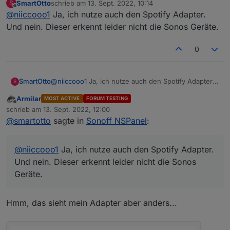
SmartOtto
schrieb am
13. Sept. 2022, 10:14
S
Wenn ja, werden dort die Sonos Geräte bzw. auch
VG
zuletzt editiert von
Offline
@
niiccooo1
Ja, ich nutze auch den Spotify Adapter.
Sonos Gruppierungen unter devices dargestellt?
Nico
Und nein. Dieser erkennt leider nicht die Sonos Geräte.
0
SmartOtto
@
niiccooo1
Ja, ich nutze auch den Spotify Adapter.
S
Und nein. Dieser erkennt leider nicht die Sonos
Armilar
MOST ACTIVE
FORUM TESTING
Geräte.
Offline
schrieb am
13. Sept. 2022, 12:00
zuletzt editiert von
@
smartotto
sagte in
Sonoff NSPanel
:
@
niiccooo1
Ja, ich nutze auch den Spotify Adapter.
Und nein. Dieser erkennt leider nicht die Sonos
Geräte.
Hmm, das sieht mein Adapter aber anders...