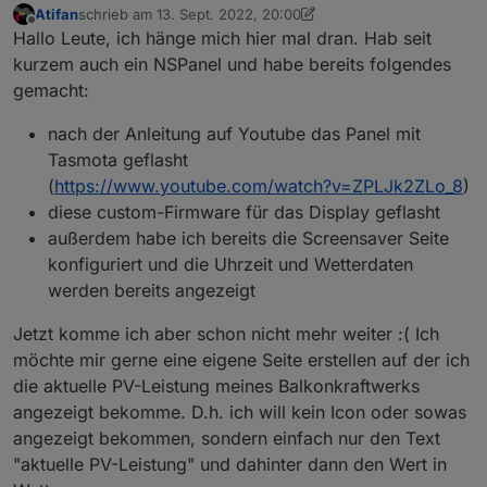
Atifan
schrieb am
13. Sept. 2022, 20:00
zuletzt editiert von Atifan
Offline
Hallo Leute, ich hänge mich hier mal dran. Hab seit
kurzem auch ein NSPanel und habe bereits folgendes
gemacht:
nach der Anleitung auf Youtube das Panel mit
Tasmota geflasht
(
https://www.youtube.com/watch?v=ZPLJk2ZLo_8
)
diese custom-Firmware für das Display geflasht
außerdem habe ich bereits die Screensaver Seite
konfiguriert und die Uhrzeit und Wetterdaten
werden bereits angezeigt
Jetzt komme ich aber schon nicht mehr weiter :( Ich
möchte mir gerne eine eigene Seite erstellen auf der ich
die aktuelle PV-Leistung meines Balkonkraftwerks
angezeigt bekomme. D.h. ich will kein Icon oder sowas
angezeigt bekommen, sondern einfach nur den Text
"aktuelle PV-Leistung" und dahinter dann den Wert in