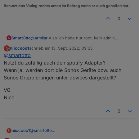
Benutzt das Voting rechts unten im Beitrag wenn er euch geholfen hat.
0
SmartOtto
@
armilar
Also ich habe nur root, kein admin.
S
niiccooo1
schrieb am
13. Sept. 2022, 09:35
N
zuletzt editiert von
Offline
@
smartotto
Nutzt du zufällig auch den spotify Adapter?
Wenn ja, werden dort die Sonos Geräte bzw. auch
Unter root dann die Unterordner für die Devices.
Sonos Gruppierungen unter devices dargestellt?
Uner Mmembers und membersChannels jeweis nur
das eigene Gerät:
VG
Nico
0
@
smartotto
niiccooo1
N
Nutzt du zufällig auch den spotify Adapter?