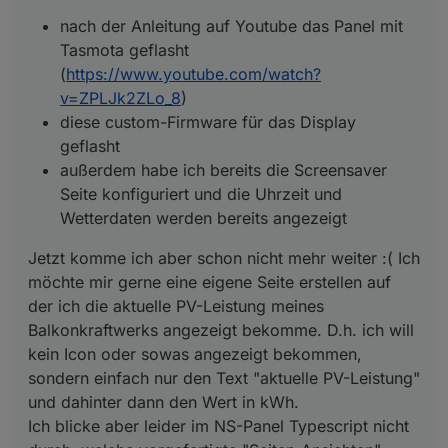
durch, welche vorgefertigte "Seiten-Ansichten" oder
nach der Anleitung auf Youtube das Panel mit
"Popup-Pages" ich da nehmen könnte um das so zu
Tasmota geflasht
realisieren.
Hat da jemand nen Tipp?
(
https://www.youtube.com/watch?
Danke schon mal :)
v=ZPLJk2ZLo_8
)
diese custom-Firmware für das Display
geflasht
außerdem habe ich bereits die Screensaver
Seite konfiguriert und die Uhrzeit und
Wetterdaten werden bereits angezeigt
Jetzt komme ich aber schon nicht mehr weiter :( Ich
möchte mir gerne eine eigene Seite erstellen auf
der ich die aktuelle PV-Leistung meines
Balkonkraftwerks angezeigt bekomme. D.h. ich will
kein Icon oder sowas angezeigt bekommen,
sondern einfach nur den Text "aktuelle PV-Leistung"
und dahinter dann den Wert in kWh.
Ich blicke aber leider im NS-Panel Typescript nicht