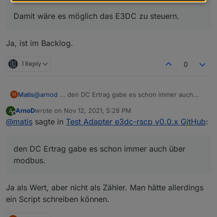
Damit wäre es möglich das E3DC zu steuern.
Ja, ist im Backlog.
1 Reply
0
Matis
@
arnod
... den DC Ertrag gabe es schon immer auch
M
über modbus.
ArnoD
wrote on
Nov 12, 2021, 5:28 PM
A
last edited by
Offline
@
matis
sagte in
Test Adapter e3dc-rscp v0.0.x GitHub
:
den DC Ertrag gabe es schon immer auch über
modbus.
Ja als Wert, aber nicht als Zähler. Man hätte allerdings
ein Script schreiben können.