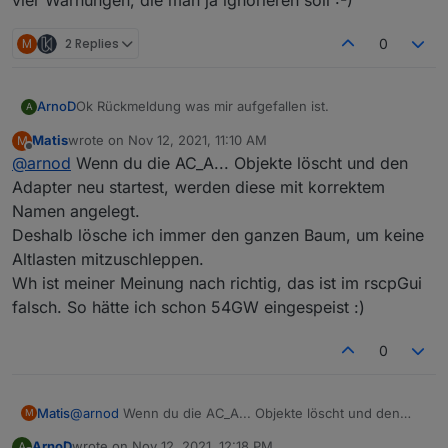
vier Warnungen, die man ja ignorieren soll :-)
M
2 Replies
0
Ok Rückmeldung was mir aufgefallen ist.
ArnoD
A
Matis
wrote on
Nov 12, 2021, 11:10 AM
M
BAT:
last edited by
Offline
@
arnod
Wenn du die AC_A... Objekte löscht und den
Bat#0 Anzeige und Werte i.O
Bat#1 Anzeige und Werte i.O
PVI
Adapter neu startest, werden diese mit korrektem
Schöner Wohnen:
PVI#0 Anzeige und Werte i.O (auch die Werte Phase#0-
Namen angelegt.
Der Wert ASOC im e3dc.rscp ist im RSCPGui SOH (State
2)
Keine Fehlermeldungen im LOG
Deshalb lösche ich immer den ganzen Baum, um keine
of Health), konnte in der RSCP-TAG Liste ASOC auch
Schöner Wohnen:
vier Warnungen, die man ja ignorieren soll :-)
Altlasten mitzuschleppen.
nicht finden.
Der Wert AC_APPARENTPOWER ist "name":
UNDEFINED_NAME
Wh ist meiner Meinung nach richtig, das ist im rscpGui
AC_ENERGY_ALL und
falsch. So hätte ich schon 54GW eingespeist :)
AC_ENERGY_GRID_CONSUMPTION ist sie Einheit in
RSCPGui "kWh" und in e3dc.rscp "Wh", bin mir nicht
0
sicher was hier richtig ist.
AC_REACTIVEPOWER die Einheit für Blindleistung ist
VAr
Matis
@
arnod
Wenn du die AC_A... Objekte löscht und den
M
Adapter neu startest, werden diese mit korrektem
ArnoD
wrote on
Nov 12, 2021, 12:18 PM
A