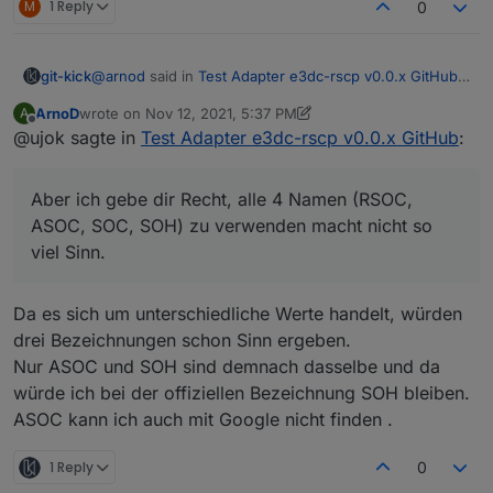
M
1 Reply
0
@
arnod
said in
Test Adapter e3dc-rscp v0.0.x GitHub
:
git-kick
...
ArnoD
wrote on
Nov 12, 2021, 5:37 PM
A
last edited by ArnoD
Nov 12, 2021, 6:44 PM
Offline
@ujok sagte in
Schöner Wohnen:
Test Adapter e3dc-rscp v0.0.x GitHub
:
Der Wert ASOC im e3dc.rscp ist im RSCPGui SOH
ASOC
: den Namen habe ich tatsächlich von
(State of Health), konnte in der RSCP-TAG Liste
rxhan/RscpGui, dort heißt das Tag (programmintern)
Aber ich gebe dir Recht, alle 4 Namen (RSOC,
ASOC auch nicht finden.
so.
AC_REACTIVEPOWER
: [VAr], das nehme ich auf,
...
ASOC, SOC, SOH) zu verwenden macht nicht so
Aber ich gebe dir Recht, alle 4 Namen (RSOC, ASOC,
danke!
Schöner Wohnen:
viel Sinn.
SOC, SOH) zu verwenden macht nicht so viel Sinn.
Der Wert AC_APPARENTPOWER ist "name":
Ich schau mir das an und suche eine "schöne" Lösung,
UNDEFINED_NAME
die möglichst nicht von den offiziellen RSCP-Tagnamen
AC_ENERGY_ALL und
Da es sich um unterschiedliche Werte handelt, würden
abweicht. (Btw, in RscpGui sind zig Tags, die nicht in
AC_ENERGY_GRID_CONSUMPTION ist sie Einheit
drei Bezeichnungen schon Sinn ergeben.
der offiziellen Liste stehen; rxhan muss mehr als die
in RSCPGui "kWh" und in e3dc.rscp "Wh", bin mir
publizierte Tag-Liste haben.)
Nur ASOC und SOH sind demnach dasselbe und da
nicht sicher was hier richtig ist.
AC_REACTIVEPOWER die Einheit für Blindleistung
würde ich bei der offiziellen Bezeichnung SOH bleiben.
ist VAr
ASOC kann ich auch mit Google nicht finden .
1 Reply
0