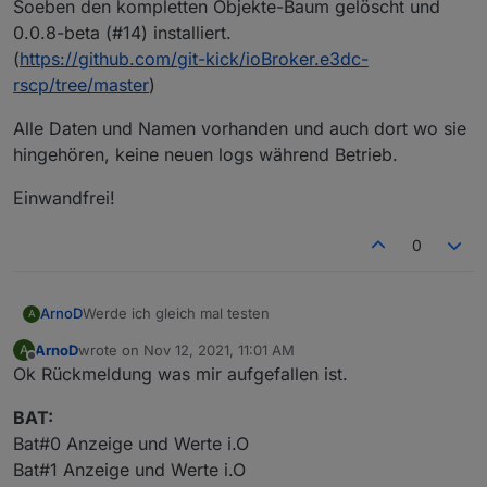
Soeben den kompletten Objekte-Baum gelöscht und
Was meinst du mit "#12"? - ich steh am Schlauch...
korrekt zugeordnet, auch Phase und String!
0.0.8-beta (#14) installiert.
bitte um Feedback zu v0.0.8-beta".
Wie cool ist das denn! Super Job!
(
https://github.com/git-kick/ioBroker.e3dc-
rscp/tree/master
)
Alle Daten und Namen vorhanden und auch dort wo sie
hingehören, keine neuen logs während Betrieb.
Einwandfrei!
0
ArnoD
Werde ich gleich mal testen
A
ArnoD
wrote on
Nov 12, 2021, 11:01 AM
A
last edited by
Offline
Ok Rückmeldung was mir aufgefallen ist.
BAT:
Bat#0 Anzeige und Werte i.O
Bat#1 Anzeige und Werte i.O