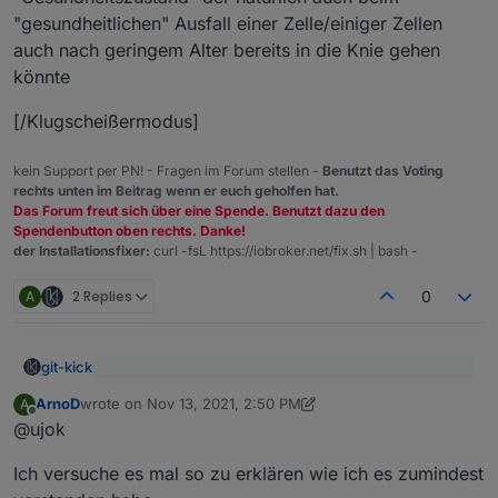
"gesundheitlichen" Ausfall einer Zelle/einiger Zellen
auch nach geringem Alter bereits in die Knie gehen
könnte
[/Klugscheißermodus]
kein Support per PN! - Fragen im Forum stellen -
Benutzt das Voting
rechts unten im Beitrag wenn er euch geholfen hat.
Das Forum freut sich über eine Spende. Benutzt dazu den
Spendenbutton oben rechts. Danke!
der Installationsfixer:
curl -fsL https://iobroker.net/fix.sh | bash -
A
2 Replies
0
git-kick
Da es sich um unterschiedliche Werte handelt,
ArnoD
wrote on
Nov 13, 2021, 2:50 PM
A
würden drei Bezeichnungen schon Sinn ergeben.
last edited by ArnoD
Nov 13, 2021, 4:12 PM
Offline
Hier ist ASOC gut beschrieben:
Nur ASOC und SOH sind demnach dasselbe und
@ujok
https://e2e.ti.com/support/power-management-
da würde ich bei der offiziellen Bezeichnung SOH
group/power-management/f/power-management-
Aber SOH ist offenbar viel weiter verbreitet als ASOC.
bleiben.
Ich versuche es mal so zu erklären wie ich es zumindest
forum/444857/rsoc-vs-asoc-what-s-the-difference
Deshalb nehme ich auf:
ASOC kann ich auch mit Google nicht finden .