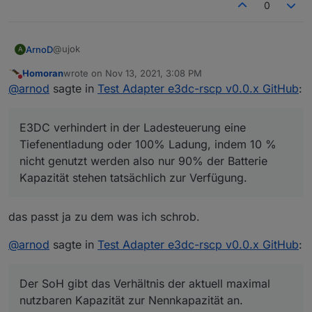
0
@ujok
ArnoD
A
Homoran
wrote on
Nov 13, 2021, 3:08 PM
Ich versuche es mal so zu erklären wie ich es
last edited by
Do not disturb
@
arnod
sagte in
Test Adapter e3dc-rscp v0.0.x GitHub
:
zumindest verstanden habe.
Wenn ich falsch informiert bin bitte korrigieren.
E3DC verhindert in der Ladesteuerung eine
Tiefenentladung oder 100% Ladung, indem 10 % nicht
E3DC verhindert in der Ladesteuerung eine
genutzt werden also nur 90% der Batterie Kapazität
RSOC => SOC/Ladezustand Portal (entspricht 90% der
stehen tatsächlich zur Verfügung.
Nennkapazität beim S10 E PRO / beim S10 E und S10 mini
Tiefenentladung oder 100% Ladung, indem 10 %
Wenn jetzt im Portal ein SOC von 0% angezeigt wird
können es 100% sein je nach Batterie)
nicht genutzt werden also nur 90% der Batterie
(entspricht RSOC) , sind tatsächlich noch z.B 5%
RSOC REAL => SOC (entspricht 100% der Nennkapazität)
Kapazität stehen tatsächlich zur Verfügung.
enthalten (entspricht RSOC REAL).
ASOC => SOH/Alterungszustand (Verhältnis der aktuell
Wie viel % für den unteren und wie viel für den oberen
maximal nutzbaren Kapazität zur Nennkapazität)
Bereich verwendet werden, weiß ich leider auch nicht.
das passt ja zu dem was ich schrob.
@
arnod
sagte in
Test Adapter e3dc-rscp v0.0.x GitHub
:
Der SoH gibt das Verhältnis der aktuell maximal
nutzbaren Kapazität zur Nennkapazität an.