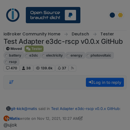
Skip to content
ioBroker Community Home
Deutsch
Tester
Test Adapter e3dc-rscp v0.0.x GitHub
Moved
Tester
battery
e3dc
electricity
energy
photovoltaic
rscp
470
38
139.6k
37
Log in to reply
@
matis
said in
Test Adapter e3dc-rscp v0.0.x GitHub
:
git-kick
Matis
wrote on
Nov 12, 2021, 10:27 AM
M
last edited by Matis
Nov 12, 2021, 11:29 AM
Offline
@ujok
@ujok
#12 hat es gefixt! Alle Verzeichnisse da und