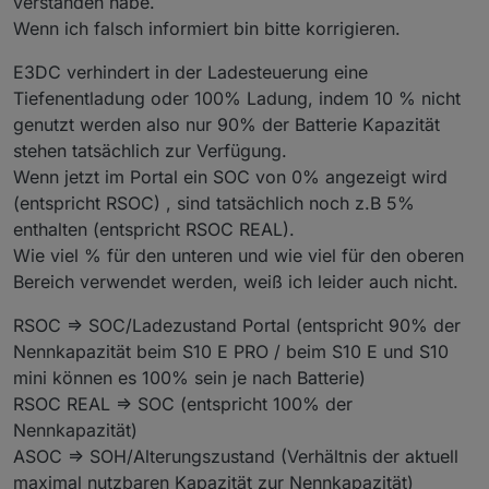
verstanden habe.
RSOC => SOC/Ladezustand
Weshalb sprichst du von 3 Bezeichnungen?
Wenn ich falsch informiert bin bitte korrigieren.
ASOC => SOH/Alterungszustand
(für die Namen; die Tag-IDs will ich unverändert
Es gibt daneben auch noch REAL_RSOC. Weiß jemand,
E3DC verhindert in der Ladesteuerung eine
lassen, um konsistent zu einer evtl mal vollständig
was das bedeutet?
verfügbaren offiziellen Tag-Liste zu bleiben.)
Tiefenentladung oder 100% Ladung, indem 10 % nicht
genutzt werden also nur 90% der Batterie Kapazität
stehen tatsächlich zur Verfügung.
Wenn jetzt im Portal ein SOC von 0% angezeigt wird
(entspricht RSOC) , sind tatsächlich noch z.B 5%
enthalten (entspricht RSOC REAL).
Wie viel % für den unteren und wie viel für den oberen
Bereich verwendet werden, weiß ich leider auch nicht.
RSOC => SOC/Ladezustand Portal (entspricht 90% der
Nennkapazität beim S10 E PRO / beim S10 E und S10
mini können es 100% sein je nach Batterie)
RSOC REAL => SOC (entspricht 100% der
Nennkapazität)
ASOC => SOH/Alterungszustand (Verhältnis der aktuell
maximal nutzbaren Kapazität zur Nennkapazität)