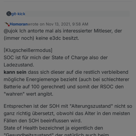
git-kick
Da es sich um unterschiedliche Werte handelt,
Homoran
wrote on
Nov 13, 2021, 9:58 AM
würden drei Bezeichnungen schon Sinn ergeben.
last edited by
Do not disturb
Hier ist ASOC gut beschrieben:
Nur ASOC und SOH sind demnach dasselbe und
@ujok Ich antorte mal als interessierter Mitleser, der
https://e2e.ti.com/support/power-management-
da würde ich bei der offiziellen Bezeichnung SOH
(immer noch) keine e3dc besitzt.
group/power-management/f/power-management-
Aber SOH ist offenbar viel weiter verbreitet als ASOC.
bleiben.
forum/444857/rsoc-vs-asoc-what-s-the-difference
Deshalb nehme ich auf:
ASOC kann ich auch mit Google nicht finden .
[Klugscheißermodus]
RSOC => SOC/Ladezustand
Weshalb sprichst du von 3 Bezeichnungen?
SOC ist für mich der State of Charge also der
ASOC => SOH/Alterungszustand
(für die Namen; die Tag-IDs will ich unverändert
Es gibt daneben auch noch REAL_RSOC. Weiß jemand,
Ladezustand.
lassen, um konsistent zu einer evtl mal vollständig
was das bedeutet?
kann sein
dass sich dieser auf die restlich verbleibend
verfügbaren offiziellen Tag-Liste zu bleiben.)
mögliche Energiemenge bezieht (auch bei schlechterer
Batterie auf 100 gerechnet) und somit der RSOC den
"wahren" wert angibt.
Entsprechen ist der SOH mit "Alterungszustand" nicht so
ganz richtig übersetzt, obwohl das Alter in den meisten
Fällen den SOH beeinflussen wird.
State of Health bezeichnet ja eigentlich den
"Gesundheitszustand" der natürlich auch beim