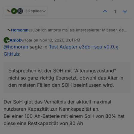
A
3 Replies
1
@ujok Ich antorte mal als interessierter Mitleser, der
Homoran
(immer noch) keine e3dc besitzt.
ArnoD
wrote on
Nov 13, 2021, 3:01 PM
A
[Klugscheißermodus]
last edited by
Offline
@
homoran
sagte in
Test Adapter e3dc-rscp v0.0.x
SOC ist für mich der State of Charge also der
Ladezustand.
Entsprechen ist der SOH mit "Alterungszustand"
GitHub
:
kann sein
dass sich dieser auf die restlich
nicht so ganz richtig übersetzt, obwohl das Alter in
verbleibend mögliche Energiemenge bezieht (auch
den meisten Fällen den SOH beeinflussen wird.
[/Klugscheißermodus]
bei schlechterer Batterie auf 100 gerechnet) und
State of Health bezeichnet ja eigentlich den
Entsprechen ist der SOH mit "Alterungszustand"
somit der RSOC den "wahren" wert angibt.
"Gesundheitszustand" der natürlich auch beim
nicht so ganz richtig übersetzt, obwohl das Alter in
"gesundheitlichen" Ausfall einer Zelle/einiger Zellen
den meisten Fällen den SOH beeinflussen wird.
auch nach geringem Alter bereits in die Knie gehen
könnte
Der SoH gibt das Verhältnis der aktuell maximal
nutzbaren Kapazität zur Nennkapazität an.
Bei einer 100-Ah-Batterie mit einem SoH von 80% hat
diese eine Restkapazität von 80 Ah