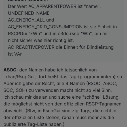
AC_REACTIVEPOWER die Einheit für Blindleistung ist
Der Wert AC_APPARENTPOWER ist "name":
VAr
UNDEFINED_NAME
AC_ENERGY_ALL und
AC_ENERGY_GRID_CONSUMPTION ist sie Einheit in
RSCPGui "kWh" und in e3dc.rscp "Wh", bin mir
nicht sicher was hier richtig ist.
AC_REACTIVEPOWER die Einheit für Blindleistung
ist VAr
ASOC
: den Namen habe ich tatsächlich von
rxhan/RscpGui, dort heißt das Tag (programmintern) so.
Aber ich gebe dir Recht, alle 4 Namen (RSOC, ASOC,
SOC, SOH) zu verwenden macht nicht so viel Sinn.
Ich schau mir das an und suche eine "schöne" Lösung,
die möglichst nicht von den offiziellen RSCP-Tagnamen
abweicht. (Btw, in RscpGui sind zig Tags, die nicht in
der offiziellen Liste stehen; rxhan muss mehr als die
publizierte Tag-Liste haben.)