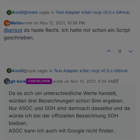
@
matis
sagte in
Test Adapter e3dc-rscp v0.0.x GitHub
:
ArnoD
A
Matis
wrote on
Nov 12, 2021, 10:39 PM
M
last edited by
Offline
@
arnod
da haste Recht. Ich hatte mir schon ein Script
den DC Ertrag gabe es schon immer auch über
modbus.
geschrieben.
Ja als Wert, aber nicht als Zähler. Man hätte allerdings
ein Script schreiben können.
0
@ujok sagte in
Test Adapter e3dc-rscp v0.0.x GitHub
:
ArnoD
A
git-kick
wrote on
Nov 13, 2021, 6:50 AM
DEVELOPER
last edited by git-kick
Nov 13, 2021, 8:13 AM
Offline
Aber ich gebe dir Recht, alle 4 Namen (RSOC,
Da es sich um unterschiedliche Werte handelt,
ASOC, SOC, SOH) zu verwenden macht nicht so
Da es sich um unterschiedliche Werte handelt, würden
viel Sinn.
würden drei Bezeichnungen schon Sinn ergeben.
drei Bezeichnungen schon Sinn ergeben.
Nur ASOC und SOH sind demnach dasselbe und da
Nur ASOC und SOH sind demnach dasselbe und da
würde ich bei der offiziellen Bezeichnung SOH
würde ich bei der offiziellen Bezeichnung SOH bleiben.
ASOC kann ich auch mit Google nicht finden .
bleiben.
ASOC kann ich auch mit Google nicht finden .