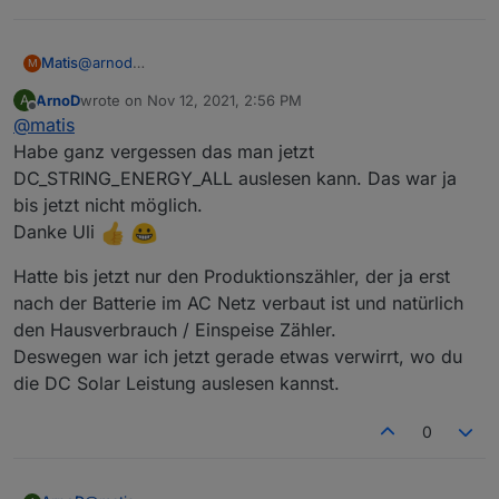
Matis
@
arnod
M
Na DC mißt das S10, was du brauchst ist ein
ArnoD
wrote on
Nov 12, 2021, 2:56 PM
A
Produktionszähler.
last edited by
Offline
@
matis
e3dc schlägt den Verlust einfach auf den Hausverbrauch
drauf. Deshalb ist der ständig zu hoch.
Habe ganz vergessen das man jetzt
Das kannst du aber nur rausrechnen, wenn du einen
DC_STRING_ENERGY_ALL auslesen kann. Das war ja
zusätzlichen Produktionszähler hast. Dann ist Produktion
bis jetzt nicht möglich.
- Einspeisung = echter Hausverbrauch. Oder du hast
Danke Uli
zusätlich noch einen Hausverbrauch Zähler.
Hatte bis jetzt nur den Produktionszähler, der ja erst
nach der Batterie im AC Netz verbaut ist und natürlich
den Hausverbrauch / Einspeise Zähler.
Deswegen war ich jetzt gerade etwas verwirrt, wo du
die DC Solar Leistung auslesen kannst.
0