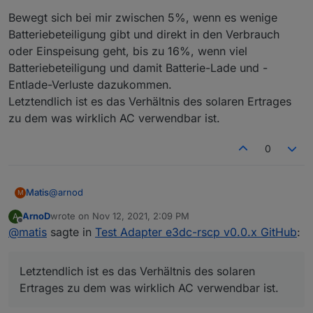
Bewegt sich bei mir zwischen 5%, wenn es wenige
Ich hab die Wärmepumpe teilweise mit eingebaut, eine
Batteriebeteiligung gibt und direkt in den Verbrauch
komplett unabhängige Ladeoptimierung der
Wärmepumpe definiert und kann über die mit Smartmeter
oder Einspeisung geht, bis zu 16%, wenn viel
eingebundenen eHz Zähler für Verbrauch, Produktion
Batteriebeteiligung und damit Batterie-Lade und -
und Einspeisung/Bezug auch die PV Messungen
Entlade-Verluste dazukommen.
vergleichen und die Verluste (5-16% je nach
Batteriebeteiligung) sehen.
Letztendlich ist es das Verhältnis des solaren Ertrages
zu dem was wirklich AC verwendbar ist.
0
@
arnod
Matis
M
ArnoD
wrote on
Nov 12, 2021, 2:09 PM
A
DC Prod. = Solar - Bat. laden + Bat. entladen
last edited by
Offline
@
matis
sagte in
Test Adapter e3dc-rscp v0.0.x GitHub
:
AC Prod. = tatsächliche Prod. vom ehz-Prod.Zähler
Verlust: (DC-AC)/DC*100 [%]
Letztendlich ist es das Verhältnis des solaren
Bewegt sich bei mir zwischen 5%, wenn es wenige
Ertrages zu dem was wirklich AC verwendbar ist.
Batteriebeteiligung gibt und direkt in den Verbrauch oder
Einspeisung geht, bis zu 16%, wenn viel
Batteriebeteiligung und damit Batterie-Lade und -