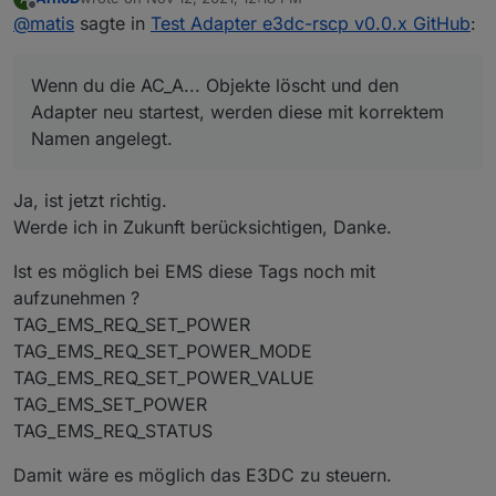
Namen angelegt.
last edited by
Offline
@
matis
sagte in
Test Adapter e3dc-rscp v0.0.x GitHub
:
Deshalb lösche ich immer den ganzen Baum, um keine
Altlasten mitzuschleppen.
Wh ist meiner Meinung nach richtig, das ist im rscpGui
Wenn du die AC_A... Objekte löscht und den
falsch. So hätte ich schon 54GW eingespeist :)
Adapter neu startest, werden diese mit korrektem
Namen angelegt.
Ja, ist jetzt richtig.
Werde ich in Zukunft berücksichtigen, Danke.
Ist es möglich bei EMS diese Tags noch mit
aufzunehmen ?
TAG_EMS_REQ_SET_POWER
TAG_EMS_REQ_SET_POWER_MODE
TAG_EMS_REQ_SET_POWER_VALUE
TAG_EMS_SET_POWER
TAG_EMS_REQ_STATUS
Damit wäre es möglich das E3DC zu steuern.