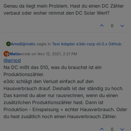
Genau da liegt mein Problem. Hast du einen DC Zähler
Entlade-Verluste dazukommen.
Letztendlich ist es das Verhältnis des solaren Ertrages zu
verbaut oder woher nimmst den DC Solar Wert?
dem was wirklich AC verwendbar ist.
0
@
matis
sagte in
Test Adapter e3dc-rscp v0.0.x GitHub
:
ArnoD
A
Matis
wrote on
Nov 12, 2021, 2:21 PM
M
last edited by
Offline
@
arnod
Letztendlich ist es das Verhältnis des solaren
Ertrages zu dem was wirklich AC verwendbar ist.
Na DC mißt das S10, was du brauchst ist ein
Genau da liegt mein Problem. Hast du einen DC Zähler
Produktionszähler.
verbaut oder woher nimmst den DC Solar Wert?
e3dc schlägt den Verlust einfach auf den
Hausverbrauch drauf. Deshalb ist der ständig zu hoch.
Das kannst du aber nur rausrechnen, wenn du einen
zusätzlichen Produktionszähler hast. Dann ist
Produktion - Einspeisung = echter Hausverbrauch. Oder
du hast zusätlich noch einen Hausverbrauch Zähler.
0