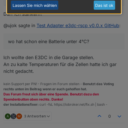
E3DC hat sich hier anscheinend keine großen
Lassen Sie mich wählen
Das ist ok
Gedanken gemacht.
Darf ich stänkern?
Wenn man es weiß kann man das in VIS richtig
benennen und ist somit kein Problem.
@ujok sagte in
Test Adapter e3dc-rscp v0.0.x GitHub
:
wo hat schon eine Batterie unter 4°C?
Ich wollte den E3DC in die Garage stellen.
An zu kalte Temperaturen für die Zellen hatte ich gar
nicht gedacht.
kein Support per PN! - Fragen im Forum stellen -
Benutzt das Voting
rechts unten im Beitrag wenn er euch geholfen hat.
Das Forum freut sich über eine Spende. Benutzt dazu den
Spendenbutton oben rechts. Danke!
der Installationsfixer:
curl -fsL https://iobroker.net/fix.sh | bash -
A
M
3 Antworten
0