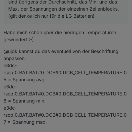
Wenn man aus Min. und Max. das Delta überwacht, hat
sind übrigens der Durchschnitt, das Min. und das
man einen super Indikator für die qualitative
Max. der Spannungen der einzelnen Zellenblocks.
Veränderung der Akkus.
(gilt denke ich nur für die LG Batterien)
Wenn es das Batteriemanagement nicht mehr schafft das
Delta möglichst klein zu halten, was es per Balancing
ständig versucht, stirbt eine Zelle oder altert
Habe mich schon über die niedrigen Temperaturen
überdurchschnittlich (letzte Zeile).
gewundert :-)
@ujok kannst du das eventuell von der Beschriftung
anpassen.
e3dc-
rscp.0.BAT.BAT#0.DCB#0.DCB_CELL_TEMPERATURE.0
5 = Spannung avg.
e3dc-
rscp.0.BAT.BAT#0.DCB#0.DCB_CELL_TEMPERATURE.0
6 = Spannung min.
e3dc-
rscp.0.BAT.BAT#0.DCB#0.DCB_CELL_TEMPERATURE.0
7 = Spannung max.