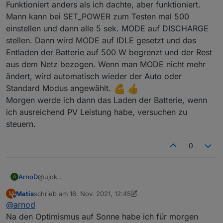
Funktioniert anders als ich dachte, aber funktioniert.
Mann kann bei SET_POWER zum Testen mal 500
einstellen und dann alle 5 sek. MODE auf DISCHARGE
stellen. Dann wird MODE auf IDLE gesetzt und das
Entladen der Batterie auf 500 W begrenzt und der Rest
aus dem Netz bezogen. Wenn man MODE nicht mehr
ändert, wird automatisch wieder der Auto oder
Standard Modus angewählt.
Morgen werde ich dann das Laden der Batterie, wenn
ich ausreichend PV Leistung habe, versuchen zu
steuern.
0
@ujok
ArnoD
A
Habe jetzt die Version 0.0.8-beta2 installiert.
Matis
schrieb am
16. Nov. 2021, 12:45
M
Funktioniert anders als ich dachte, aber funktioniert.
zuletzt editiert von Matis
Offline
@
arnod
Mann kann bei SET_POWER zum Testen mal 500
einstellen und dann alle 5 sek. MODE auf DISCHARGE
Na den Optimismus auf Sonne habe ich für morgen