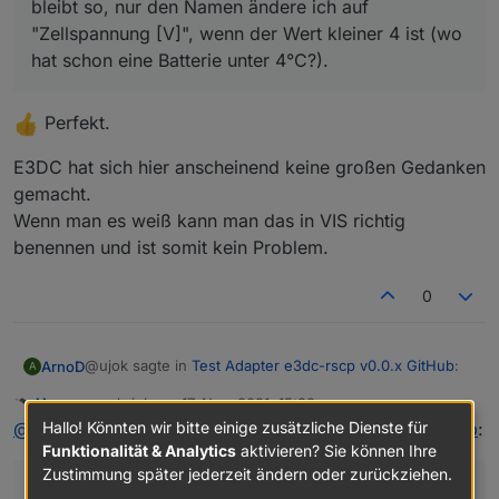
bleibt so, nur den Namen ändere ich auf
"Zellspannung [V]", wenn der Wert kleiner 4 ist (wo
hat schon eine Batterie unter 4°C?).
Perfekt.
E3DC hat sich hier anscheinend keine großen Gedanken
gemacht.
Wenn man es weiß kann man das in VIS richtig
benennen und ist somit kein Problem.
0
@ujok sagte in
Test Adapter e3dc-rscp v0.0.x GitHub
:
ArnoD
A
Homoran
schrieb am
17. Nov. 2021, 15:39
zuletzt editiert von
Nicht stören
Ich hab einen Kompromiss gefunden: die Struktur
Hallo! Könnten wir bitte einige zusätzliche Dienste für
@
arnod
sagte in
Test Adapter e3dc-rscp v0.0.x GitHub
:
bleibt so, nur den Namen ändere ich auf
Funktionalität & Analytics
aktivieren? Sie können Ihre
Perfekt.
"Zellspannung [V]", wenn der Wert kleiner 4 ist
Zustimmung später jederzeit ändern oder zurückziehen.
Perfekt.
(wo hat schon eine Batterie unter 4°C?).