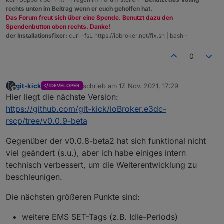
rechts unten im Beitrag wenn er euch geholfen hat.
Das Forum freut sich über eine Spende. Benutzt dazu den
Spendenbutton oben rechts. Danke!
der Installationsfixer:
curl -fsL https://iobroker.net/fix.sh | bash -
0
git-kick
schrieb am
17. Nov. 2021, 17:29
DEVELOPER
zuletzt editiert von
Offline
Hier liegt die nächste Version:
https://github.com/git-kick/ioBroker.e3dc-
rscp/tree/v0.0.9-beta
Gegenüber der v0.0.8-beta2 hat sich funktional nicht
viel geändert (s.u.), aber ich habe einiges intern
technisch verbessert, um die Weiterentwicklung zu
beschleunigen.
Die nächsten größeren Punkte sind:
weitere EMS SET-Tags (z.B. Idle-Periods)