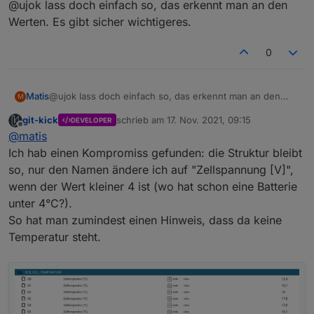
@ujok lass doch einfach so, das erkennt man an den
@ujok kannst du das eventuell von der
Beschriftung anpassen.
Werten. Es gibt sicher wichtigeres.
Hmm, das ist problematisch: ich habe eine Panasonic-
e3dc-
Batterie, da ist der Wert 05 eine Temperatur, die Werte
rscp.0.BAT.BAT#0.DCB#0.DCB_CELL_TEMPERAT
0
06/07 sind Spannungen, vermutlich min/max.
URE.05 = Spannung avg.
Ich kann jetzt eine Logik einbauen, welche abhängig
e3dc-
von den Werten die Namen zuweist, aber das ist
rscp.0.BAT.BAT#0.DCB#0.DCB_CELL_TEMPERAT
schon etwas hanebüchen - ich weiß ja nicht, was es
Matis
@ujok lass doch einfach so, das erkennt man an den
URE.06 = Spannung min.
M
noch für Batterietypen gibt und welche Werte da
Werten. Es gibt sicher wichtigeres.
e3dc-
git-kick
schrieb am
17. Nov. 2021, 09:15
kommen.
DEVELOPER
rscp.0.BAT.BAT#0.DCB#0.DCB_CELL_TEMPERAT
zuletzt editiert von
Offline
@
matis
URE.07 = Spannung max.
Ich hab einen Kompromiss gefunden: die Struktur bleibt
so, nur den Namen ändere ich auf "Zellspannung [V]",
wenn der Wert kleiner 4 ist (wo hat schon eine Batterie
unter 4°C?).
So hat man zumindest einen Hinweis, dass da keine
Temperatur steht.