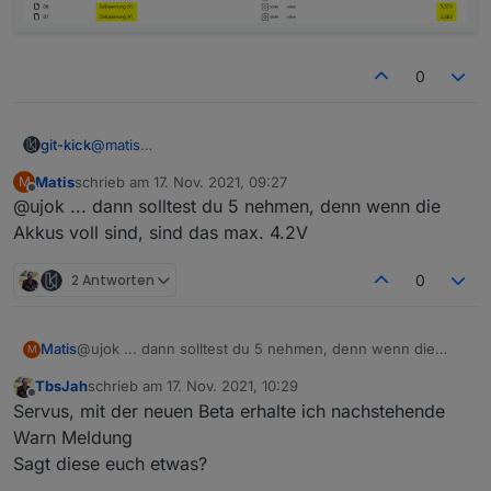
0
@
matis
git-kick
Ich hab einen Kompromiss gefunden: die Struktur
Matis
schrieb am
17. Nov. 2021, 09:27
M
bleibt so, nur den Namen ändere ich auf
zuletzt editiert von
Offline
@ujok ... dann solltest du 5 nehmen, denn wenn die
"Zellspannung [V]", wenn der Wert kleiner 4 ist (wo
hat schon eine Batterie unter 4°C?).
Akkus voll sind, sind das max. 4.2V
So hat man zumindest einen Hinweis, dass da keine
Temperatur steht.
2 Antworten
0
Matis
@ujok ... dann solltest du 5 nehmen, denn wenn die
M
Akkus voll sind, sind das max. 4.2V
TbsJah
schrieb am
17. Nov. 2021, 10:29
zuletzt editiert von
Offline
Servus, mit der neuen Beta erhalte ich nachstehende
Warn Meldung
Sagt diese euch etwas?