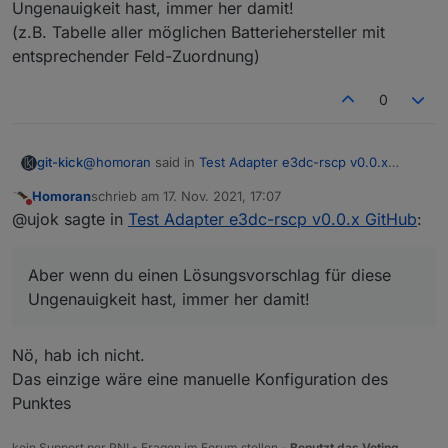
Ungenauigkeit hast, immer her damit!
(z.B. Tabelle aller möglichen Batteriehersteller mit
entsprechender Feld-Zuordnung)
0
@
homoran
said in
Test Adapter e3dc-rscp v0.0.x
git-kick
GitHub
:
Homoran
schrieb am
17. Nov. 2021, 17:07
zuletzt editiert von
Nicht stören
Ich wollte den E3DC in die Garage stellen.
@ujok sagte in
Test Adapter e3dc-rscp v0.0.x GitHub
:
An zu kalte Temperaturen für die Zellen hatte ich
Das schlimmste was passieren kann ist, dass unter
gar nicht gedacht.
"Name" dann der falsche Text steht (Spannung anstatt
Aber wenn du einen Lösungsvorschlag für diese
Temperatur).
Ungenauigkeit hast, immer her damit!
Aber wenn du einen Lösungsvorschlag für diese
Ungenauigkeit hast, immer her damit!
(z.B. Tabelle aller möglichen Batteriehersteller mit
Nö, hab ich nicht.
entsprechender Feld-Zuordnung)
Das einzige wäre eine manuelle Konfiguration des
Punktes
kein Support per PN! - Fragen im Forum stellen -
Benutzt das Voting