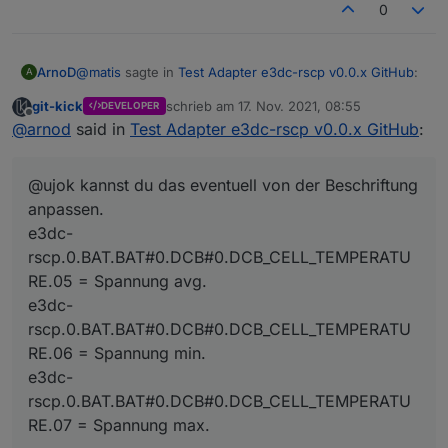
0
@
matis
sagte in
Test Adapter e3dc-rscp v0.0.x GitHub
:
ArnoD
A
git-kick
schrieb am
17. Nov. 2021, 08:55
DEVELOPER
zuletzt editiert von
Offline
Die drei Spannungswerte aus den Temperaturen
@
arnod
said in
Test Adapter e3dc-rscp v0.0.x GitHub
:
sind übrigens der Durchschnitt, das Min. und das
Habe mich schon über die niedrigen Temperaturen
Max. der Spannungen der einzelnen Zellenblocks.
gewundert :-)
@ujok kannst du das eventuell von der Beschriftung
(gilt denke ich nur für die LG Batterien)
@ujok kannst du das eventuell von der Beschriftung
anpassen.
anpassen.
e3dc-
e3dc-
rscp.0.BAT.BAT#0.DCB#0.DCB_CELL_TEMPERATU
rscp.0.BAT.BAT#0.DCB#0.DCB_CELL_TEMPERATURE.05
= Spannung avg.
RE.05 = Spannung avg.
e3dc-
e3dc-
rscp.0.BAT.BAT#0.DCB#0.DCB_CELL_TEMPERATURE.06
rscp.0.BAT.BAT#0.DCB#0.DCB_CELL_TEMPERATU
= Spannung min.
RE.06 = Spannung min.
e3dc-
rscp.0.BAT.BAT#0.DCB#0.DCB_CELL_TEMPERATURE.07
e3dc-
= Spannung max.
rscp.0.BAT.BAT#0.DCB#0.DCB_CELL_TEMPERATU
RE.07 = Spannung max.