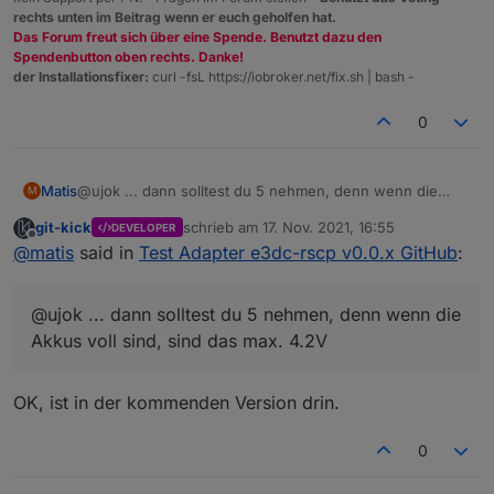
rechts unten im Beitrag wenn er euch geholfen hat.
Das Forum freut sich über eine Spende. Benutzt dazu den
Spendenbutton oben rechts. Danke!
der Installationsfixer:
curl -fsL https://iobroker.net/fix.sh | bash -
0
Matis
@ujok ... dann solltest du 5 nehmen, denn wenn die
M
Akkus voll sind, sind das max. 4.2V
git-kick
schrieb am
17. Nov. 2021, 16:55
DEVELOPER
zuletzt editiert von
Offline
@
matis
said in
Test Adapter e3dc-rscp v0.0.x GitHub
:
@ujok ... dann solltest du 5 nehmen, denn wenn die
Akkus voll sind, sind das max. 4.2V
OK, ist in der kommenden Version drin.
0