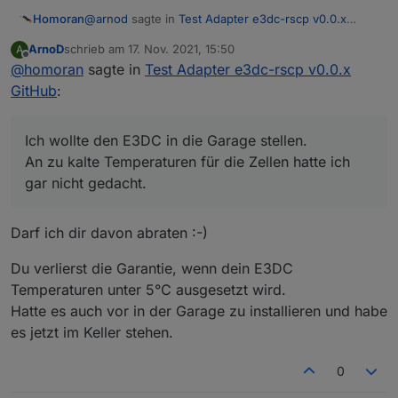
@
arnod
sagte in
Test Adapter e3dc-rscp v0.0.x
Homoran
GitHub
:
ArnoD
schrieb am
17. Nov. 2021, 15:50
A
zuletzt editiert von
Offline
@
homoran
sagte in
Perfekt.
Test Adapter e3dc-rscp v0.0.x
GitHub
:
Darf ich stänkern?
Ich wollte den E3DC in die Garage stellen.
@ujok sagte in
Test Adapter e3dc-rscp v0.0.x
An zu kalte Temperaturen für die Zellen hatte ich
GitHub
:
gar nicht gedacht.
wo hat schon eine Batterie unter 4°C?
Darf ich dir davon abraten :-)
Ich wollte den E3DC in die Garage stellen.
An zu kalte Temperaturen für die Zellen hatte ich gar
Du verlierst die Garantie, wenn dein E3DC
nicht gedacht.
Temperaturen unter 5°C ausgesetzt wird.
Hatte es auch vor in der Garage zu installieren und habe
es jetzt im Keller stehen.
0