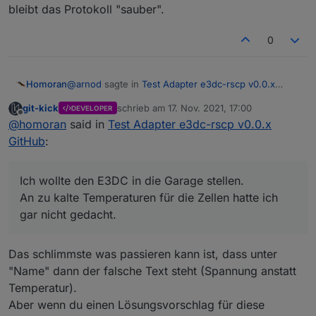
bleibt das Protokoll "sauber".
0
@
arnod
sagte in
Test Adapter e3dc-rscp v0.0.x
Homoran
GitHub
:
git-kick
schrieb am
17. Nov. 2021, 17:00
DEVELOPER
zuletzt editiert von
Offline
Perfekt.
@
homoran
said in
Test Adapter e3dc-rscp v0.0.x
GitHub
:
Darf ich stänkern?
Ich wollte den E3DC in die Garage stellen.
@ujok sagte in
Test Adapter e3dc-rscp v0.0.x
An zu kalte Temperaturen für die Zellen hatte ich
GitHub
:
gar nicht gedacht.
wo hat schon eine Batterie unter 4°C?
Das schlimmste was passieren kann ist, dass unter
Ich wollte den E3DC in die Garage stellen.
"Name" dann der falsche Text steht (Spannung anstatt
An zu kalte Temperaturen für die Zellen hatte ich gar
Temperatur).
nicht gedacht.
Aber wenn du einen Lösungsvorschlag für diese