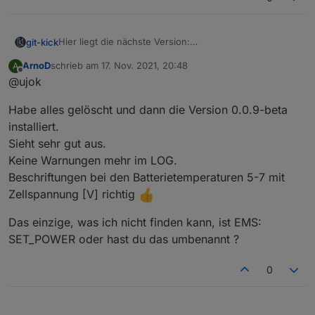
Hier liegt die nächste Version:
git-kick
https://github.com/git-kick/ioBroker.e3dc-
ArnoD
schrieb am
17. Nov. 2021, 20:48
A
rscp/tree/v0.0.9-beta
Gegenüber der v0.0.8-beta2 hat sich funktional nicht
zuletzt editiert von
Offline
@ujok
viel geändert (s.u.), aber ich habe einiges intern
technisch verbessert, um die Weiterentwicklung zu
Die nächsten größeren Punkte sind:
Habe alles gelöscht und dann die Version 0.0.9-beta
beschleunigen.
weitere EMS SET-Tags (z.B. Idle-Periods)
installiert.
Wie immer: Feedback willkommen!
angepasste Abfrageintervalle (häufig, normal,
Sieht sehr gut aus.
selten)
Keine Warnungen mehr im LOG.
0.0.9-beta
Beschriftungen bei den Batterietemperaturen 5-7 mit
(git-kick)
Zellspannung [V] richtig
EMS: SET_POWER, first implementation for setting
Das einzige, was ich nicht finden kann, ist EMS:
MODE and VALUE
EP: values are in a separate device now
SET_POWER oder hast du das umbenannt ?
ASOC / State of Health (SOH) German naming:
"Alterungszustand"
0
ERRORs will be decoded to short text
WARN messages resulting from BAT and PVI
probing are now filtered (will not show up