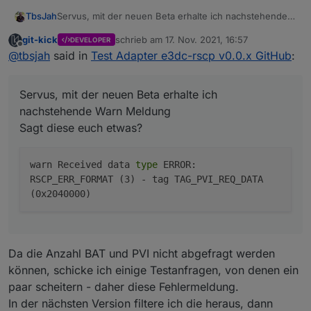
Servus, mit der neuen Beta erhalte ich nachstehende
TbsJah
Warn Meldung
git-kick
schrieb am
17. Nov. 2021, 16:57
DEVELOPER
Sagt diese euch etwas?
zuletzt editiert von
Offline
@
tbsjah
said in
Test Adapter e3dc-rscp v0.0.x GitHub
:
Servus, mit der neuen Beta erhalte ich
nachstehende Warn Meldung
Sagt diese euch etwas?
warn Received data
type
ERROR:
RSCP_ERR_FORMAT (3) - tag TAG_PVI_REQ_DATA
(0x2040000)
Da die Anzahl BAT und PVI nicht abgefragt werden
können, schicke ich einige Testanfragen, von denen ein
paar scheitern - daher diese Fehlermeldung.
In der nächsten Version filtere ich die heraus, dann