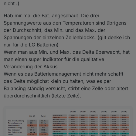
stellen. Dann wird MODE auf IDLE gesetzt und das
nicht :)
Entladen der Batterie auf 500 W begrenzt und der Rest
aus dem Netz bezogen. Wenn man MODE nicht mehr
Hab mir mal die Bat. angeschaut. Die drei
ändert, wird automatisch wieder der Auto oder Standard
Spannungswerte aus den Temperaturen sind übrigens
Modus angewählt.
der Durchschnitt, das Min. und das Max. der
Morgen werde ich dann das Laden der Batterie, wenn
ich ausreichend PV Leistung habe, versuchen zu
Spannungen der einzelnen Zellenblocks. (gilt denke ich
steuern.
nur für die LG Batterien)
Wenn man aus Min. und Max. das Delta überwacht, hat
man einen super Indikator für die qualitative
Veränderung der Akkus.
Wenn es das Batteriemanagement nicht mehr schafft
das Delta möglichst klein zu halten, was es per
Balancing ständig versucht, stirbt eine Zelle oder altert
überdurchschnittlich (letzte Zeile).