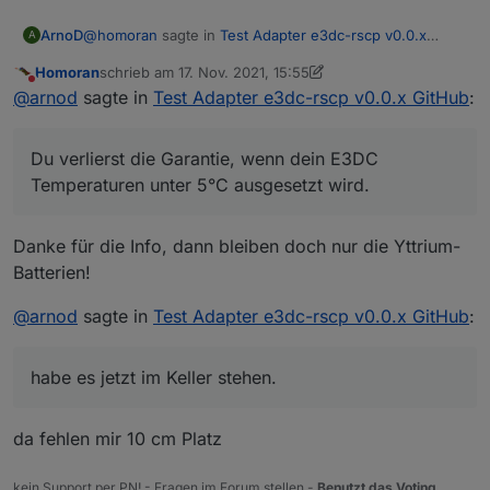
@
homoran
sagte in
Test Adapter e3dc-rscp v0.0.x
ArnoD
A
GitHub
:
Homoran
schrieb am
17. Nov. 2021, 15:55
zuletzt editiert von Homoran
Nicht stören
Ich wollte den E3DC in die Garage stellen.
@
arnod
sagte in
Test Adapter e3dc-rscp v0.0.x GitHub
:
An zu kalte Temperaturen für die Zellen hatte ich
Darf ich dir davon abraten :-)
gar nicht gedacht.
Du verlierst die Garantie, wenn dein E3DC
Du verlierst die Garantie, wenn dein E3DC
Temperaturen unter 5°C ausgesetzt wird.
Temperaturen unter 5°C ausgesetzt wird.
Hatte es auch vor in der Garage zu installieren und
habe es jetzt im Keller stehen.
Danke für die Info, dann bleiben doch nur die Yttrium-
Batterien!
@
arnod
sagte in
Test Adapter e3dc-rscp v0.0.x GitHub
:
habe es jetzt im Keller stehen.
da fehlen mir 10 cm Platz
kein Support per PN! - Fragen im Forum stellen -
Benutzt das Voting