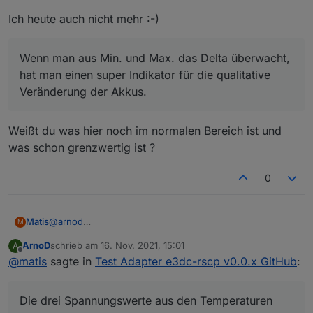
Veränderung der Akkus.
Ich heute auch nicht mehr :-)
Wenn es das Batteriemanagement nicht mehr schafft das
Delta möglichst klein zu halten, was es per Balancing
ständig versucht, stirbt eine Zelle oder altert
Wenn man aus Min. und Max. das Delta überwacht,
überdurchschnittlich (letzte Zeile).
hat man einen super Indikator für die qualitative
Veränderung der Akkus.
Weißt du was hier noch im normalen Bereich ist und
was schon grenzwertig ist ?
0
@
arnod
Matis
M
Na den Optimismus auf Sonne habe ich für morgen nicht
ArnoD
schrieb am
16. Nov. 2021, 15:01
A
:)
Hab mir mal die Bat. angeschaut. Die drei
zuletzt editiert von
Offline
@
matis
sagte in
Test Adapter e3dc-rscp v0.0.x GitHub
:
Spannungswerte aus den Temperaturen sind übrigens
der Durchschnitt, das Min. und das Max. der
Spannungen der einzelnen Zellenblocks. (gilt denke ich
Die drei Spannungswerte aus den Temperaturen
nur für die LG Batterien)