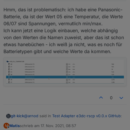
Hmm, das ist problematisch: ich habe eine Panasonic-
Batterie, da ist der Wert 05 eine Temperatur, die Werte
06/07 sind Spannungen, vermutlich min/max.
Ich kann jetzt eine Logik einbauen, welche abhängig
von den Werten die Namen zuweist, aber das ist schon
etwas hanebüchen - ich weiß ja nicht, was es noch für
Batterietypen gibt und welche Werte da kommen.
0
@
arnod
said in
Test Adapter e3dc-rscp v0.0.x GitHub
:
git-kick
Matis
schrieb am
17. Nov. 2021, 08:57
M
zuletzt editiert von
Offline