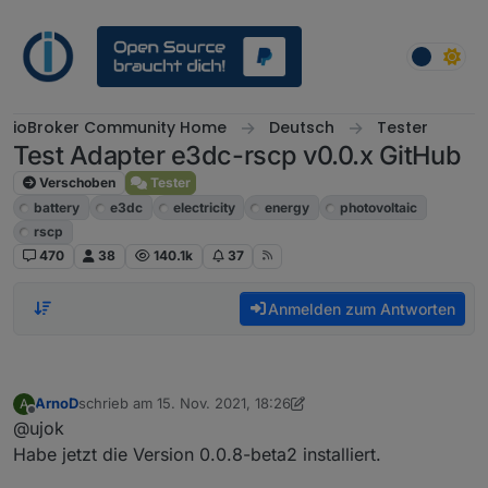
Weiter zum Inhalt
ioBroker Community Home
Deutsch
Tester
Test Adapter e3dc-rscp v0.0.x GitHub
Verschoben
Tester
battery
e3dc
electricity
energy
photovoltaic
rscp
470
38
140.1k
37
Anmelden zum Antworten
ArnoD
schrieb am
15. Nov. 2021, 18:26
A
zuletzt editiert von ArnoD
Offline
@ujok
Habe jetzt die Version 0.0.8-beta2 installiert.