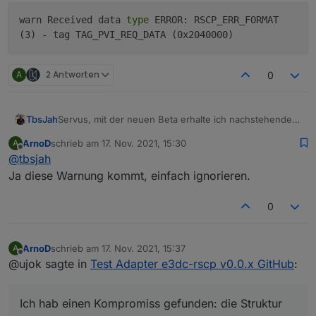
warn Received data
type
ERROR: RSCP_ERR_FORMAT
(3) - tag TAG_PVI_REQ_DATA (0x2040000)
A
2 Antworten
0
Servus, mit der neuen Beta erhalte ich nachstehende
TbsJah
Warn Meldung
ArnoD
schrieb am
17. Nov. 2021, 15:30
A
Sagt diese euch etwas?
zuletzt editiert von
Offline
@
tbsjah
Ja diese Warnung kommt, einfach ignorieren.
0
ArnoD
schrieb am
17. Nov. 2021, 15:37
A
zuletzt editiert von
Offline
@ujok sagte in
Test Adapter e3dc-rscp v0.0.x GitHub
:
Ich hab einen Kompromiss gefunden: die Struktur