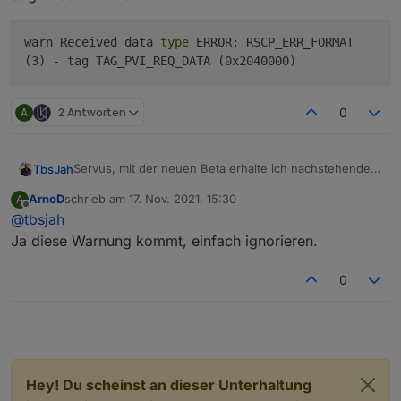
warn Received data
type
ERROR: RSCP_ERR_FORMAT
(3) - tag TAG_PVI_REQ_DATA (0x2040000)
A
2 Antworten
0
Servus, mit der neuen Beta erhalte ich nachstehende
TbsJah
Warn Meldung
ArnoD
schrieb am
17. Nov. 2021, 15:30
A
Sagt diese euch etwas?
zuletzt editiert von
Offline
@
tbsjah
Ja diese Warnung kommt, einfach ignorieren.
0
Hey! Du scheinst an dieser Unterhaltung