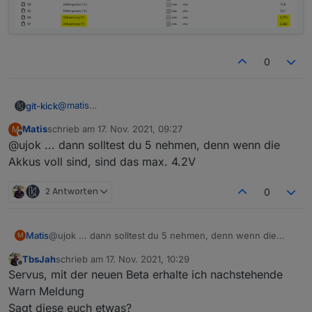
0
@
matis
git-kick
Ich hab einen Kompromiss gefunden: die Struktur
Matis
schrieb am
17. Nov. 2021, 09:27
M
bleibt so, nur den Namen ändere ich auf
zuletzt editiert von
Offline
@ujok ... dann solltest du 5 nehmen, denn wenn die
"Zellspannung [V]", wenn der Wert kleiner 4 ist (wo
hat schon eine Batterie unter 4°C?).
Akkus voll sind, sind das max. 4.2V
So hat man zumindest einen Hinweis, dass da keine
Temperatur steht.
2 Antworten
0
Matis
@ujok ... dann solltest du 5 nehmen, denn wenn die
M
Akkus voll sind, sind das max. 4.2V
TbsJah
schrieb am
17. Nov. 2021, 10:29
zuletzt editiert von
Offline
Servus, mit der neuen Beta erhalte ich nachstehende
Warn Meldung
Sagt diese euch etwas?