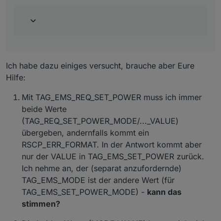
TAG_EMS_SET_POWER
TAG_EMS_REQ_STATUS
Damit wäre es möglich das E3DC zu steuern.
Ich habe dazu einiges versucht, brauche aber Eure
Hilfe:
Mit TAG_EMS_REQ_SET_POWER muss ich immer
beide Werte
(TAG_REQ_SET_POWER_MODE/..._VALUE)
übergeben, andernfalls kommt ein
RSCP_ERR_FORMAT. In der Antwort kommt aber
nur der VALUE in TAG_EMS_SET_POWER zurück.
Ich nehme an, der (separat anzufordernde)
TAG_EMS_MODE ist der andere Wert (für
TAG_EMS_SET_POWER_MODE) -
kann das
stimmen?