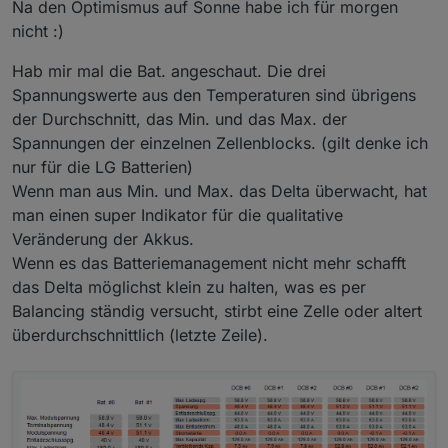
einstellen und dann alle 5 sek. MODE auf DISCHARGE
Na den Optimismus auf Sonne habe ich für morgen
stellen. Dann wird MODE auf IDLE gesetzt und das
nicht :)
Entladen der Batterie auf 500 W begrenzt und der Rest
aus dem Netz bezogen. Wenn man MODE nicht mehr
Hab mir mal die Bat. angeschaut. Die drei
ändert, wird automatisch wieder der Auto oder Standard
Spannungswerte aus den Temperaturen sind übrigens
Modus angewählt.
der Durchschnitt, das Min. und das Max. der
Morgen werde ich dann das Laden der Batterie, wenn
ich ausreichend PV Leistung habe, versuchen zu
Spannungen der einzelnen Zellenblocks. (gilt denke ich
steuern.
nur für die LG Batterien)
Wenn man aus Min. und Max. das Delta überwacht, hat
man einen super Indikator für die qualitative
Veränderung der Akkus.
Wenn es das Batteriemanagement nicht mehr schafft
das Delta möglichst klein zu halten, was es per
Balancing ständig versucht, stirbt eine Zelle oder altert
überdurchschnittlich (letzte Zeile).