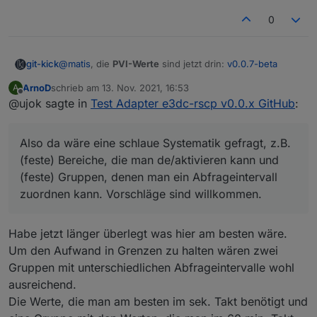
0
@
matis
, die
PVI-Werte
sind jetzt drin:
v0.0.7-beta
git-kick
ArnoD
schrieb am
13. Nov. 2021, 16:53
A
Zur Performance: es sind natürlich jetzt schon viele
zuletzt editiert von
Offline
@ujok sagte in
Test Adapter e3dc-rscp v0.0.x GitHub
:
Werte, aber ich denke das Hauptproblem ist die
dynamische Objektstruktur (je nachdem wieviele BATs,
Die Idee mit der
Auswahl von Werten und deren
PVIs etc. gefunden werden). Jeder State wird deshalb
Update-Frequenz
hatte ich auch schon. Aber eine
Also da wäre eine schlaue Systematik gefragt, z.B.
aktuell mittels
setObjectNotExists()
geschrieben, was
Konfig-Seite, in der man das alles pro Wert einzeln
Eine Frage zum Thema
Update-Frequenz 1-3 sec
:
vermutlich Overkill (mangels besserem Wissen) ist.
einstellen kann, mag ich mir gar nicht vorstellen - und
(feste) Bereiche, die man de/aktivieren kann und
welchen Zweck hat eine so hohe zeitliche Auflösung?
Wer kann mir hier helfen: wie behandelt man
auch nicht programmieren
Ich denke der ioBroker ist doch nicht für real-time
(feste) Gruppen, denen man ein Abfrageintervall
dynamische Objektstrukturen auf "schlanke" Weise?
Prozessteuerung gedacht... und für die
Also da wäre eine schlaue Systematik gefragt, z.B.
zuordnen kann. Vorschläge sind willkommen.
Langzeitbetrachtung läuft bei mir nebenher noch
(feste) Bereiche, die man de/aktivieren kann und
InfluxDB mit Grafana (Werte alle 5 sec), das ist
(feste) Gruppen, denen man ein Abfrageintervall
hocheffizient bzgl. CPU und Speicher.
zuordnen kann. Vorschläge sind willkommen.
Habe jetzt länger überlegt was hier am besten wäre.
Um den Aufwand in Grenzen zu halten wären zwei
Gruppen mit unterschiedlichen Abfrageintervalle wohl
ausreichend.
Die Werte, die man am besten im sek. Takt benötigt und