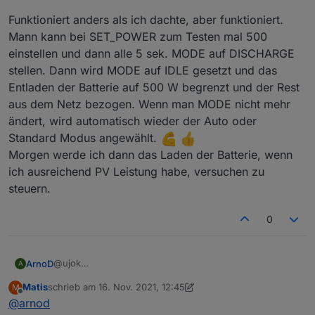
Funktioniert anders als ich dachte, aber funktioniert.
Mann kann bei SET_POWER zum Testen mal 500
einstellen und dann alle 5 sek. MODE auf DISCHARGE
stellen. Dann wird MODE auf IDLE gesetzt und das
Entladen der Batterie auf 500 W begrenzt und der Rest
aus dem Netz bezogen. Wenn man MODE nicht mehr
ändert, wird automatisch wieder der Auto oder
Standard Modus angewählt.
Morgen werde ich dann das Laden der Batterie, wenn
ich ausreichend PV Leistung habe, versuchen zu
steuern.
0
@ujok
ArnoD
A
Habe jetzt die Version 0.0.8-beta2 installiert.
Matis
schrieb am
16. Nov. 2021, 12:45
M
Funktioniert anders als ich dachte, aber funktioniert.
zuletzt editiert von Matis
Offline
@
arnod
Mann kann bei SET_POWER zum Testen mal 500