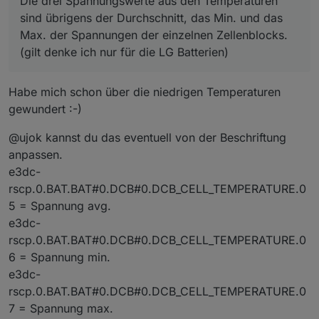
Die drei Spannungswerte aus den Temperaturen
nur für die LG Batterien)
Wenn man aus Min. und Max. das Delta überwacht, hat
sind übrigens der Durchschnitt, das Min. und das
man einen super Indikator für die qualitative
Max. der Spannungen der einzelnen Zellenblocks.
Veränderung der Akkus.
(gilt denke ich nur für die LG Batterien)
Wenn es das Batteriemanagement nicht mehr schafft das
Delta möglichst klein zu halten, was es per Balancing
ständig versucht, stirbt eine Zelle oder altert
Habe mich schon über die niedrigen Temperaturen
überdurchschnittlich (letzte Zeile).
gewundert :-)
@ujok kannst du das eventuell von der Beschriftung
anpassen.
e3dc-
rscp.0.BAT.BAT#0.DCB#0.DCB_CELL_TEMPERATURE.0
5 = Spannung avg.
e3dc-
rscp.0.BAT.BAT#0.DCB#0.DCB_CELL_TEMPERATURE.0
6 = Spannung min.
e3dc-
rscp.0.BAT.BAT#0.DCB#0.DCB_CELL_TEMPERATURE.0
7 = Spannung max.