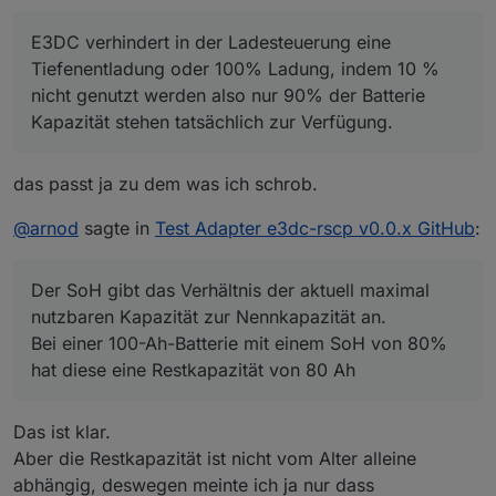
Wenn ich falsch informiert bin bitte korrigieren.
E3DC verhindert in der Ladesteuerung eine
Tiefenentladung oder 100% Ladung, indem 10 % nicht
E3DC verhindert in der Ladesteuerung eine
genutzt werden also nur 90% der Batterie Kapazität
RSOC => SOC/Ladezustand Portal (entspricht 90% der
stehen tatsächlich zur Verfügung.
Nennkapazität beim S10 E PRO / beim S10 E und S10 mini
Tiefenentladung oder 100% Ladung, indem 10 %
Wenn jetzt im Portal ein SOC von 0% angezeigt wird
können es 100% sein je nach Batterie)
nicht genutzt werden also nur 90% der Batterie
(entspricht RSOC) , sind tatsächlich noch z.B 5%
RSOC REAL => SOC (entspricht 100% der Nennkapazität)
Kapazität stehen tatsächlich zur Verfügung.
enthalten (entspricht RSOC REAL).
ASOC => SOH/Alterungszustand (Verhältnis der aktuell
Wie viel % für den unteren und wie viel für den oberen
maximal nutzbaren Kapazität zur Nennkapazität)
Bereich verwendet werden, weiß ich leider auch nicht.
das passt ja zu dem was ich schrob.
@
arnod
sagte in
Test Adapter e3dc-rscp v0.0.x GitHub
:
Der SoH gibt das Verhältnis der aktuell maximal
nutzbaren Kapazität zur Nennkapazität an.
Bei einer 100-Ah-Batterie mit einem SoH von 80%
hat diese eine Restkapazität von 80 Ah
Das ist klar.
Aber die Restkapazität ist nicht vom Alter alleine
abhängig, deswegen meinte ich ja nur dass