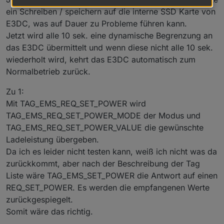
nicht beliebig setzen. Es scheint einen
ein Schreiben / speichern auf die interne SSD Karte von
Mindestwert für VALUE zu geben und bei
E3DC, was auf Dauer zu Probleme führen kann.
manchen MODE-Werten wird VALUE in der
Jetzt wird alle 10 sek. eine dynamische Begrenzung an
Antwort immer auf 0 zurück gesetzt.
Kennt
jemand hier die Abhängigkeiten/Regeln?
das E3DC übermittelt und wenn diese nicht alle 10 sek.
wiederholt wird, kehrt das E3DC automatisch zum
Ist
"Gesetzte Leistung"
für den Wert SET_POWER
Normalbetrieb zurück.
ein passender Name? Gibt es für MODE
("Modus") einen treffenderen Namen?
Zu 1:
TAG_EMS_REQ_STATUS: geht es da um etwas
Mit TAG_EMS_REQ_SET_POWER wird
anderes als das bereits enthaltene
TAG_EMS_REQ_SET_POWER_MODE der Modus und
TAG_EMS_STATUS?
TAG_EMS_REQ_SET_POWER_VALUE die gewünschte
Ladeleistung übergeben.
Da ich es leider nicht testen kann, weiß ich nicht was da
zurückkommt, aber nach der Beschreibung der Tag
Liste wäre TAG_EMS_SET_POWER die Antwort auf einen
REQ_SET_POWER. Es werden die empfangenen Werte
zurückgespiegelt.
Somit wäre das richtig.