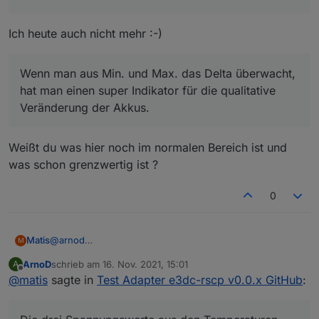
man einen super Indikator für die qualitative
Veränderung der Akkus.
Ich heute auch nicht mehr :-)
Wenn es das Batteriemanagement nicht mehr schafft das
Delta möglichst klein zu halten, was es per Balancing
ständig versucht, stirbt eine Zelle oder altert
Wenn man aus Min. und Max. das Delta überwacht,
überdurchschnittlich (letzte Zeile).
hat man einen super Indikator für die qualitative
Veränderung der Akkus.
Weißt du was hier noch im normalen Bereich ist und
was schon grenzwertig ist ?
0
@
arnod
Matis
M
Na den Optimismus auf Sonne habe ich für morgen nicht
ArnoD
schrieb am
16. Nov. 2021, 15:01
A
:)
Hab mir mal die Bat. angeschaut. Die drei
zuletzt editiert von
Offline
@
matis
sagte in
Test Adapter e3dc-rscp v0.0.x GitHub
:
Spannungswerte aus den Temperaturen sind übrigens
der Durchschnitt, das Min. und das Max. der
Spannungen der einzelnen Zellenblocks. (gilt denke ich