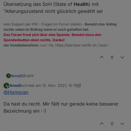
Übersetzung des SoH (State of
Health
) mit
"Alterungszustand nicht glücklich gewählt sei
kein Support per PN! - Fragen im Forum stellen -
Benutzt das Voting
rechts unten im Beitrag wenn er euch geholfen hat.
Das Forum freut sich über eine Spende. Benutzt dazu den
Spendenbutton oben rechts. Danke!
der Installationsfixer:
curl -fsL https://iobroker.net/fix.sh | bash -
0
@ujok
ArnoD
A
ArnoD
schrieb am
13. Nov. 2021, 15:10
A
Ich versuche es mal so zu erklären wie ich es
zuletzt editiert von ArnoD
Offline
@
Homoran
zumindest verstanden habe.
Wenn ich falsch informiert bin bitte korrigieren.
E3DC verhindert in der Ladesteuerung eine
Da hast du recht. Mir fällt nur gerade keine besserer
Tiefenentladung oder 100% Ladung, indem 10 % nicht
genutzt werden also nur 90% der Batterie Kapazität
RSOC => SOC/Ladezustand Portal (entspricht 90% der
Bezeichnung ein :-)
stehen tatsächlich zur Verfügung.
Nennkapazität beim S10 E PRO / beim S10 E und S10 mini
Wenn jetzt im Portal ein SOC von 0% angezeigt wird
können es 100% sein je nach Batterie)
0
(entspricht RSOC) , sind tatsächlich noch z.B 5%
RSOC REAL => SOC (entspricht 100% der Nennkapazität)