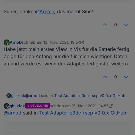
Super, danke
@
ArnoD
, das macht Sinn!
0
ArnoD
schrieb am
13. Nov. 2021, 19:54
A
zuletzt editiert von ArnoD
Offline
Habe jetzt mein erstes View in Vis für die Batterie fertig.
Zeige für den Anfang nur die für mich wichtigen Daten
an und werde es, wenn der Adapter fertig ist erweitern.
0
@
arnod
said in
Test Adapter e3dc-rscp v0.0.x GitHub
:
git-kick
...
git-kick
schrieb am
15. Nov. 2021, 14:56
DEVELOPER
zuletzt editiert von git-kick
Offline
Ist es möglich bei EMS diese Tags noch mit
@
arnod
said in
Test Adapter e3dc-rscp v0.0.x GitHub
:
aufzunehmen ?
Ja, ist im Backlog.
TAG_EMS_REQ_SET_POWER
...
TAG_EMS_REQ_SET_POWER_MODE
TAG_EMS_REQ_SET_POWER_VALUE