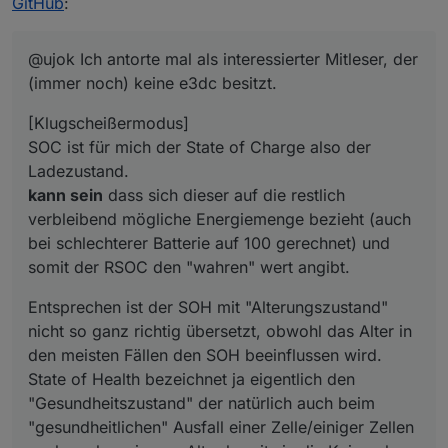
GitHub
:
kann sein
dass sich dieser auf die restlich
nicht so ganz richtig übersetzt, obwohl das Alter in
verbleibend mögliche Energiemenge bezieht (auch
den meisten Fällen den SOH beeinflussen wird.
[/Klugscheißermodus]
bei schlechterer Batterie auf 100 gerechnet) und
State of Health bezeichnet ja eigentlich den
@ujok Ich antorte mal als interessierter Mitleser, der
somit der RSOC den "wahren" wert angibt.
"Gesundheitszustand" der natürlich auch beim
(immer noch) keine e3dc besitzt.
"gesundheitlichen" Ausfall einer Zelle/einiger Zellen
auch nach geringem Alter bereits in die Knie gehen
[Klugscheißermodus]
könnte
SOC ist für mich der State of Charge also der
Ladezustand.
kann sein
dass sich dieser auf die restlich
verbleibend mögliche Energiemenge bezieht (auch
bei schlechterer Batterie auf 100 gerechnet) und
somit der RSOC den "wahren" wert angibt.
Entsprechen ist der SOH mit "Alterungszustand"
nicht so ganz richtig übersetzt, obwohl das Alter in
den meisten Fällen den SOH beeinflussen wird.
State of Health bezeichnet ja eigentlich den
"Gesundheitszustand" der natürlich auch beim
"gesundheitlichen" Ausfall einer Zelle/einiger Zellen