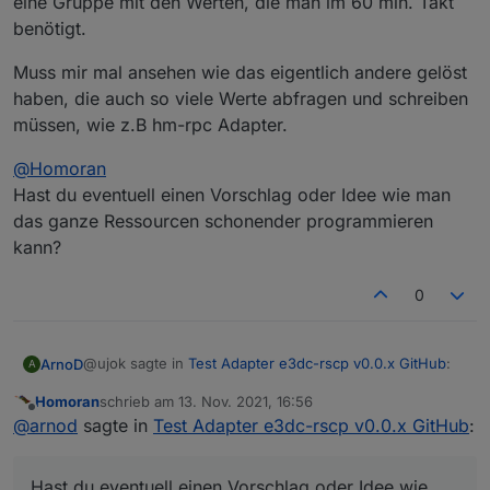
eine Gruppe mit den Werten, die man im 60 min. Takt
benötigt.
Muss mir mal ansehen wie das eigentlich andere gelöst
haben, die auch so viele Werte abfragen und schreiben
müssen, wie z.B hm-rpc Adapter.
@
Homoran
Hast du eventuell einen Vorschlag oder Idee wie man
das ganze Ressourcen schonender programmieren
kann?
0
@ujok sagte in
Test Adapter e3dc-rscp v0.0.x GitHub
:
ArnoD
A
Homoran
schrieb am
13. Nov. 2021, 16:56
zuletzt editiert von
Offline
Also da wäre eine schlaue Systematik gefragt, z.B.
@
arnod
sagte in
Test Adapter e3dc-rscp v0.0.x GitHub
:
(feste) Bereiche, die man de/aktivieren kann und
Habe jetzt länger überlegt was hier am besten wäre.
(feste) Gruppen, denen man ein Abfrageintervall
Um den Aufwand in Grenzen zu halten wären zwei
Hast du eventuell einen Vorschlag oder Idee wie
zuordnen kann. Vorschläge sind willkommen.