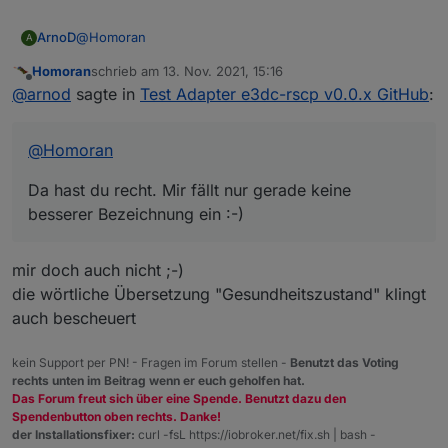
enthalten (entspricht RSOC REAL).
ASOC => SOH/Alterungszustand (Verhältnis der aktuell
Wie viel % für den unteren und wie viel für den oberen
maximal nutzbaren Kapazität zur Nennkapazität)
@
Homoran
ArnoD
Bereich verwendet werden, weiß ich leider auch nicht.
A
Homoran
schrieb am
13. Nov. 2021, 15:16
Da hast du recht. Mir fällt nur gerade keine besserer
zuletzt editiert von
Offline
@
arnod
sagte in
Test Adapter e3dc-rscp v0.0.x GitHub
:
Bezeichnung ein :-)
@
Homoran
Da hast du recht. Mir fällt nur gerade keine
besserer Bezeichnung ein :-)
mir doch auch nicht ;-)
die wörtliche Übersetzung "Gesundheitszustand" klingt
auch bescheuert
kein Support per PN! - Fragen im Forum stellen -
Benutzt das Voting
rechts unten im Beitrag wenn er euch geholfen hat.
Das Forum freut sich über eine Spende. Benutzt dazu den
Spendenbutton oben rechts. Danke!
der Installationsfixer:
curl -fsL https://iobroker.net/fix.sh | bash -