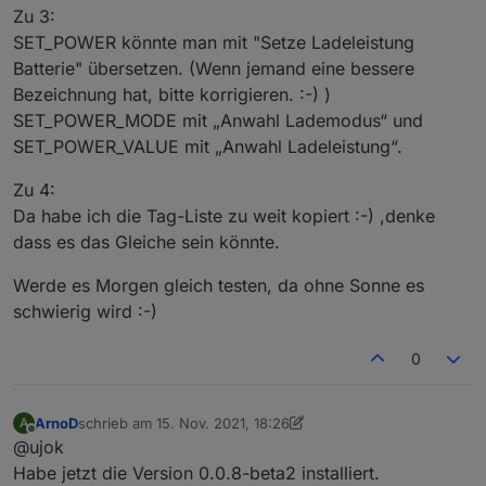
Zu 3:
SET_POWER könnte man mit "Setze Ladeleistung
Batterie" übersetzen. (Wenn jemand eine bessere
Bezeichnung hat, bitte korrigieren. :-) )
SET_POWER_MODE mit „Anwahl Lademodus“ und
SET_POWER_VALUE mit „Anwahl Ladeleistung“.
Zu 4:
Da habe ich die Tag-Liste zu weit kopiert :-) ,denke
dass es das Gleiche sein könnte.
Werde es Morgen gleich testen, da ohne Sonne es
schwierig wird :-)
0
ArnoD
schrieb am
15. Nov. 2021, 18:26
A
zuletzt editiert von ArnoD
Offline
@ujok
Habe jetzt die Version 0.0.8-beta2 installiert.