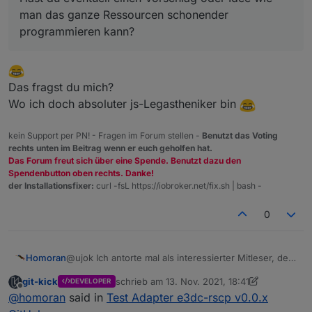
Gruppen mit unterschiedlichen Abfrageintervalle wohl
Muss mir mal ansehen wie das eigentlich andere gelöst
man das ganze Ressourcen schonender
ausreichend.
haben, die auch so viele Werte abfragen und schreiben
programmieren kann?
Die Werte, die man am besten im sek. Takt benötigt und
müssen, wie z.B hm-rpc Adapter.
@
Homoran
eine Gruppe mit den Werten, die man im 60 min. Takt
Hast du eventuell einen Vorschlag oder Idee wie man
benötigt.
das ganze Ressourcen schonender programmieren
kann?
Das fragst du mich?
Wo ich doch absoluter js-Legastheniker bin
kein Support per PN! - Fragen im Forum stellen -
Benutzt das Voting
rechts unten im Beitrag wenn er euch geholfen hat.
Das Forum freut sich über eine Spende. Benutzt dazu den
Spendenbutton oben rechts. Danke!
der Installationsfixer:
curl -fsL https://iobroker.net/fix.sh | bash -
0
@ujok Ich antorte mal als interessierter Mitleser, der
Homoran
(immer noch) keine e3dc besitzt.
git-kick
schrieb am
13. Nov. 2021, 18:41
DEVELOPER
[Klugscheißermodus]
zuletzt editiert von git-kick
Offline
@
homoran
said in
Test Adapter e3dc-rscp v0.0.x
SOC ist für mich der State of Charge also der
Ladezustand.
Entsprechen ist der SOH mit "Alterungszustand"