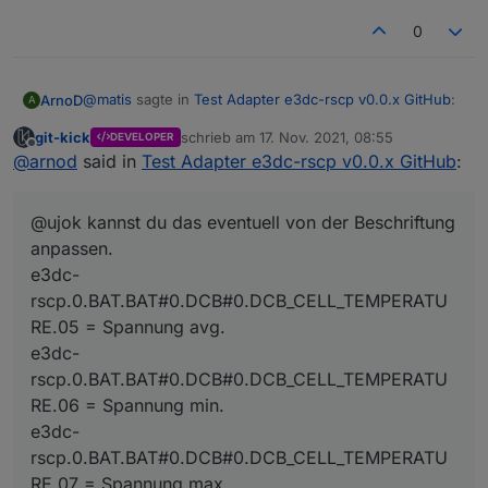
0
@
matis
sagte in
Test Adapter e3dc-rscp v0.0.x GitHub
:
ArnoD
A
git-kick
schrieb am
17. Nov. 2021, 08:55
DEVELOPER
zuletzt editiert von
Offline
Die drei Spannungswerte aus den Temperaturen
@
arnod
said in
Test Adapter e3dc-rscp v0.0.x GitHub
:
sind übrigens der Durchschnitt, das Min. und das
Habe mich schon über die niedrigen Temperaturen
Max. der Spannungen der einzelnen Zellenblocks.
gewundert :-)
@ujok kannst du das eventuell von der Beschriftung
(gilt denke ich nur für die LG Batterien)
@ujok kannst du das eventuell von der Beschriftung
anpassen.
anpassen.
e3dc-
e3dc-
rscp.0.BAT.BAT#0.DCB#0.DCB_CELL_TEMPERATU
rscp.0.BAT.BAT#0.DCB#0.DCB_CELL_TEMPERATURE.05
= Spannung avg.
RE.05 = Spannung avg.
e3dc-
e3dc-
rscp.0.BAT.BAT#0.DCB#0.DCB_CELL_TEMPERATURE.06
rscp.0.BAT.BAT#0.DCB#0.DCB_CELL_TEMPERATU
= Spannung min.
RE.06 = Spannung min.
e3dc-
rscp.0.BAT.BAT#0.DCB#0.DCB_CELL_TEMPERATURE.07
e3dc-
= Spannung max.
rscp.0.BAT.BAT#0.DCB#0.DCB_CELL_TEMPERATU
RE.07 = Spannung max.