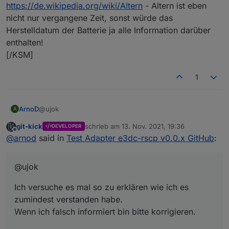
https://de.wikipedia.org/wiki/Altern
- Altern ist eben
nicht nur vergangene Zeit, sonst würde das
Herstelldatum der Batterie ja alle Information darüber
enthalten!
[/KSM]
1
@ujok
ArnoD
A
git-kick
schrieb am
13. Nov. 2021, 19:36
DEVELOPER
Ich versuche es mal so zu erklären wie ich es
zuletzt editiert von
Offline
@
arnod
said in
Test Adapter e3dc-rscp v0.0.x GitHub
:
zumindest verstanden habe.
Wenn ich falsch informiert bin bitte korrigieren.
E3DC verhindert in der Ladesteuerung eine
Tiefenentladung oder 100% Ladung, indem 10 % nicht
@ujok
genutzt werden also nur 90% der Batterie Kapazität
RSOC => SOC/Ladezustand Portal (entspricht 90% der
stehen tatsächlich zur Verfügung.
Nennkapazität beim S10 E PRO / beim S10 E und S10 mini
Ich versuche es mal so zu erklären wie ich es
Wenn jetzt im Portal ein SOC von 0% angezeigt wird
können es 100% sein je nach Batterie)
(entspricht RSOC) , sind tatsächlich noch z.B 5%
RSOC REAL => SOC (entspricht 100% der Nennkapazität)
zumindest verstanden habe.
enthalten (entspricht RSOC REAL).
ASOC => SOH/Alterungszustand (Verhältnis der aktuell
Wenn ich falsch informiert bin bitte korrigieren.
Wie viel % für den unteren und wie viel für den oberen
maximal nutzbaren Kapazität zur Nennkapazität)
Bereich verwendet werden, weiß ich leider auch nicht.