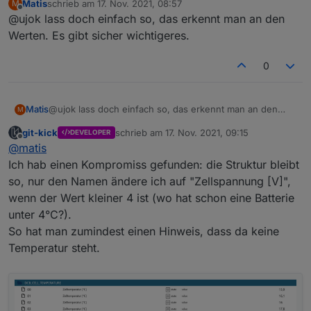
Matis
schrieb am
17. Nov. 2021, 08:57
M
zuletzt editiert von
Offline
@ujok lass doch einfach so, das erkennt man an den
@ujok kannst du das eventuell von der
Beschriftung anpassen.
Werten. Es gibt sicher wichtigeres.
Hmm, das ist problematisch: ich habe eine Panasonic-
e3dc-
Batterie, da ist der Wert 05 eine Temperatur, die Werte
rscp.0.BAT.BAT#0.DCB#0.DCB_CELL_TEMPERAT
0
06/07 sind Spannungen, vermutlich min/max.
URE.05 = Spannung avg.
Ich kann jetzt eine Logik einbauen, welche abhängig
e3dc-
von den Werten die Namen zuweist, aber das ist
rscp.0.BAT.BAT#0.DCB#0.DCB_CELL_TEMPERAT
schon etwas hanebüchen - ich weiß ja nicht, was es
Matis
@ujok lass doch einfach so, das erkennt man an den
URE.06 = Spannung min.
M
noch für Batterietypen gibt und welche Werte da
Werten. Es gibt sicher wichtigeres.
e3dc-
git-kick
schrieb am
17. Nov. 2021, 09:15
kommen.
DEVELOPER
rscp.0.BAT.BAT#0.DCB#0.DCB_CELL_TEMPERAT
zuletzt editiert von
Offline
@
matis
URE.07 = Spannung max.
Ich hab einen Kompromiss gefunden: die Struktur bleibt
so, nur den Namen ändere ich auf "Zellspannung [V]",
wenn der Wert kleiner 4 ist (wo hat schon eine Batterie
unter 4°C?).
So hat man zumindest einen Hinweis, dass da keine
Temperatur steht.