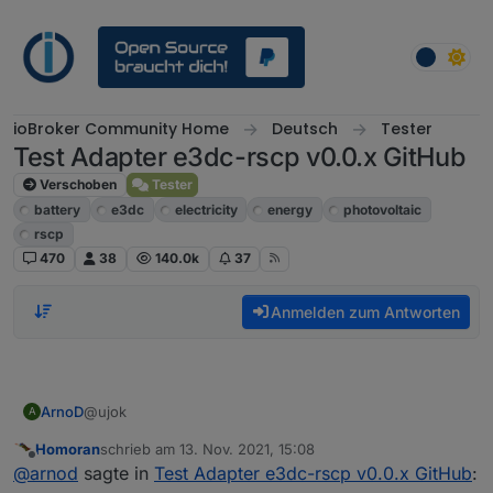
Weiter zum Inhalt
ioBroker Community Home
Deutsch
Tester
Test Adapter e3dc-rscp v0.0.x GitHub
Verschoben
Tester
battery
e3dc
electricity
energy
photovoltaic
rscp
470
38
140.0k
37
Anmelden zum Antworten
@ujok
ArnoD
A
Homoran
schrieb am
13. Nov. 2021, 15:08
Ich versuche es mal so zu erklären wie ich es
zuletzt editiert von
Offline
@
arnod
sagte in
Test Adapter e3dc-rscp v0.0.x GitHub
:
zumindest verstanden habe.