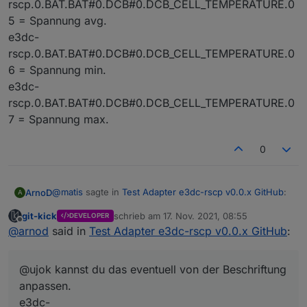
rscp.0.BAT.BAT#0.DCB#0.DCB_CELL_TEMPERATURE.0
5 = Spannung avg.
e3dc-
rscp.0.BAT.BAT#0.DCB#0.DCB_CELL_TEMPERATURE.0
6 = Spannung min.
e3dc-
rscp.0.BAT.BAT#0.DCB#0.DCB_CELL_TEMPERATURE.0
7 = Spannung max.
0
@
matis
sagte in
Test Adapter e3dc-rscp v0.0.x GitHub
:
ArnoD
A
git-kick
schrieb am
17. Nov. 2021, 08:55
DEVELOPER
zuletzt editiert von
Offline
Die drei Spannungswerte aus den Temperaturen
@
arnod
said in
Test Adapter e3dc-rscp v0.0.x GitHub
:
sind übrigens der Durchschnitt, das Min. und das
Habe mich schon über die niedrigen Temperaturen
Max. der Spannungen der einzelnen Zellenblocks.
gewundert :-)
@ujok kannst du das eventuell von der Beschriftung
(gilt denke ich nur für die LG Batterien)
@ujok kannst du das eventuell von der Beschriftung
anpassen.
anpassen.
e3dc-
e3dc-