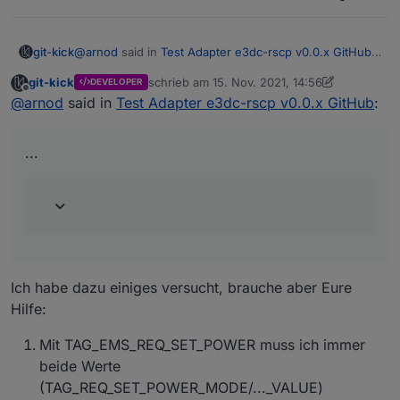
@
arnod
said in
Test Adapter e3dc-rscp v0.0.x GitHub
:
git-kick
...
git-kick
schrieb am
15. Nov. 2021, 14:56
DEVELOPER
zuletzt editiert von git-kick
Offline
Ist es möglich bei EMS diese Tags noch mit
@
arnod
said in
Test Adapter e3dc-rscp v0.0.x GitHub
:
aufzunehmen ?
Ja, ist im Backlog.
TAG_EMS_REQ_SET_POWER
...
TAG_EMS_REQ_SET_POWER_MODE
TAG_EMS_REQ_SET_POWER_VALUE
TAG_EMS_SET_POWER
TAG_EMS_REQ_STATUS
Damit wäre es möglich das E3DC zu steuern.
Ich habe dazu einiges versucht, brauche aber Eure
Hilfe:
Mit TAG_EMS_REQ_SET_POWER muss ich immer
beide Werte
(TAG_REQ_SET_POWER_MODE/..._VALUE)