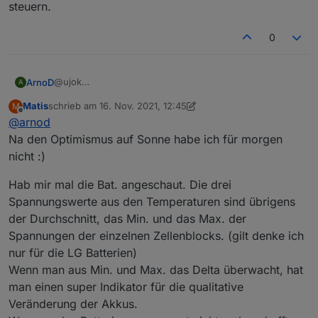
steuern.
0
@ujok
ArnoD
A
Habe jetzt die Version 0.0.8-beta2 installiert.
Matis
schrieb am
16. Nov. 2021, 12:45
M
Funktioniert anders als ich dachte, aber funktioniert.
zuletzt editiert von Matis
Offline
@
arnod
Mann kann bei SET_POWER zum Testen mal 500
einstellen und dann alle 5 sek. MODE auf DISCHARGE
Na den Optimismus auf Sonne habe ich für morgen
stellen. Dann wird MODE auf IDLE gesetzt und das
nicht :)
Entladen der Batterie auf 500 W begrenzt und der Rest
aus dem Netz bezogen. Wenn man MODE nicht mehr
Hab mir mal die Bat. angeschaut. Die drei
ändert, wird automatisch wieder der Auto oder Standard
Spannungswerte aus den Temperaturen sind übrigens
Modus angewählt.
der Durchschnitt, das Min. und das Max. der
Morgen werde ich dann das Laden der Batterie, wenn
ich ausreichend PV Leistung habe, versuchen zu
Spannungen der einzelnen Zellenblocks. (gilt denke ich
steuern.
nur für die LG Batterien)
Wenn man aus Min. und Max. das Delta überwacht, hat
man einen super Indikator für die qualitative
Veränderung der Akkus.