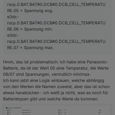
rscp.0.BAT.BAT#0.DCB#0.DCB_CELL_TEMPERATU
rscp.0.BAT.BAT#0.DCB#0.DCB_CELL_TEMPERATURE.05
= Spannung avg.
RE.05 = Spannung avg.
e3dc-
e3dc-
rscp.0.BAT.BAT#0.DCB#0.DCB_CELL_TEMPERATURE.06
rscp.0.BAT.BAT#0.DCB#0.DCB_CELL_TEMPERATU
= Spannung min.
RE.06 = Spannung min.
e3dc-
rscp.0.BAT.BAT#0.DCB#0.DCB_CELL_TEMPERATURE.07
e3dc-
= Spannung max.
rscp.0.BAT.BAT#0.DCB#0.DCB_CELL_TEMPERATU
RE.07 = Spannung max.
Hmm, das ist problematisch: ich habe eine Panasonic-
Batterie, da ist der Wert 05 eine Temperatur, die Werte
06/07 sind Spannungen, vermutlich min/max.
Ich kann jetzt eine Logik einbauen, welche abhängig
von den Werten die Namen zuweist, aber das ist schon
etwas hanebüchen - ich weiß ja nicht, was es noch für
Batterietypen gibt und welche Werte da kommen.