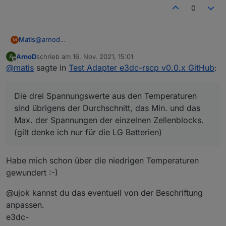
0
@
arnod
Matis
M
Na den Optimismus auf Sonne habe ich für morgen nicht
ArnoD
schrieb am
16. Nov. 2021, 15:01
A
:)
Hab mir mal die Bat. angeschaut. Die drei
zuletzt editiert von
Offline
@
matis
sagte in
Test Adapter e3dc-rscp v0.0.x GitHub
:
Spannungswerte aus den Temperaturen sind übrigens
der Durchschnitt, das Min. und das Max. der
Spannungen der einzelnen Zellenblocks. (gilt denke ich
Die drei Spannungswerte aus den Temperaturen
nur für die LG Batterien)
Wenn man aus Min. und Max. das Delta überwacht, hat
sind übrigens der Durchschnitt, das Min. und das
man einen super Indikator für die qualitative
Max. der Spannungen der einzelnen Zellenblocks.
Veränderung der Akkus.
(gilt denke ich nur für die LG Batterien)
Wenn es das Batteriemanagement nicht mehr schafft das
Delta möglichst klein zu halten, was es per Balancing
ständig versucht, stirbt eine Zelle oder altert
Habe mich schon über die niedrigen Temperaturen
überdurchschnittlich (letzte Zeile).
gewundert :-)
@ujok kannst du das eventuell von der Beschriftung
anpassen.
e3dc-