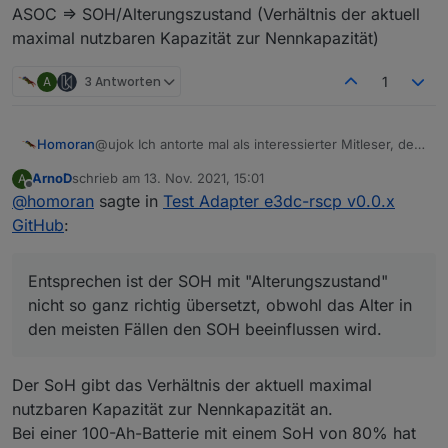
ASOC => SOH/Alterungszustand (Verhältnis der aktuell
maximal nutzbaren Kapazität zur Nennkapazität)
A
3 Antworten
1
@ujok Ich antorte mal als interessierter Mitleser, der
Homoran
(immer noch) keine e3dc besitzt.
ArnoD
schrieb am
13. Nov. 2021, 15:01
A
[Klugscheißermodus]
zuletzt editiert von
Offline
@
homoran
sagte in
Test Adapter e3dc-rscp v0.0.x
SOC ist für mich der State of Charge also der
Ladezustand.
Entsprechen ist der SOH mit "Alterungszustand"
GitHub
:
kann sein
dass sich dieser auf die restlich
nicht so ganz richtig übersetzt, obwohl das Alter in
verbleibend mögliche Energiemenge bezieht (auch
den meisten Fällen den SOH beeinflussen wird.
[/Klugscheißermodus]
bei schlechterer Batterie auf 100 gerechnet) und
State of Health bezeichnet ja eigentlich den
Entsprechen ist der SOH mit "Alterungszustand"
somit der RSOC den "wahren" wert angibt.
"Gesundheitszustand" der natürlich auch beim
nicht so ganz richtig übersetzt, obwohl das Alter in
"gesundheitlichen" Ausfall einer Zelle/einiger Zellen
den meisten Fällen den SOH beeinflussen wird.
auch nach geringem Alter bereits in die Knie gehen
könnte
Der SoH gibt das Verhältnis der aktuell maximal
nutzbaren Kapazität zur Nennkapazität an.
Bei einer 100-Ah-Batterie mit einem SoH von 80% hat