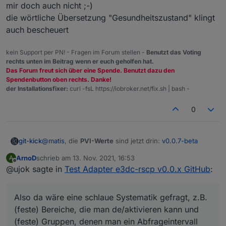
mir doch auch nicht ;-)
die wörtliche Übersetzung "Gesundheitszustand" klingt
auch bescheuert
kein Support per PN! - Fragen im Forum stellen -
Benutzt das Voting
rechts unten im Beitrag wenn er euch geholfen hat.
Das Forum freut sich über eine Spende. Benutzt dazu den
Spendenbutton oben rechts. Danke!
der Installationsfixer:
curl -fsL https://iobroker.net/fix.sh | bash -
0
@
matis
, die
PVI-Werte
sind jetzt drin:
v0.0.7-beta
git-kick
ArnoD
schrieb am
13. Nov. 2021, 16:53
A
Zur Performance: es sind natürlich jetzt schon viele
zuletzt editiert von
Offline
@ujok sagte in
Test Adapter e3dc-rscp v0.0.x GitHub
:
Werte, aber ich denke das Hauptproblem ist die
dynamische Objektstruktur (je nachdem wieviele BATs,
Die Idee mit der
Auswahl von Werten und deren
PVIs etc. gefunden werden). Jeder State wird deshalb
Update-Frequenz
hatte ich auch schon. Aber eine
Also da wäre eine schlaue Systematik gefragt, z.B.
aktuell mittels
setObjectNotExists()
geschrieben, was
Konfig-Seite, in der man das alles pro Wert einzeln
Eine Frage zum Thema
Update-Frequenz 1-3 sec
:
vermutlich Overkill (mangels besserem Wissen) ist.
einstellen kann, mag ich mir gar nicht vorstellen - und
(feste) Bereiche, die man de/aktivieren kann und
welchen Zweck hat eine so hohe zeitliche Auflösung?
Wer kann mir hier helfen: wie behandelt man
auch nicht programmieren
Ich denke der ioBroker ist doch nicht für real-time
(feste) Gruppen, denen man ein Abfrageintervall