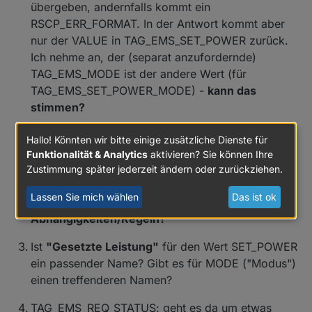
übergeben, andernfalls kommt ein
RSCP_ERR_FORMAT. In der Antwort kommt aber
nur der VALUE in TAG_EMS_SET_POWER zurück.
Ich nehme an, der (separat anzufordernde)
TAG_EMS_MODE ist der andere Wert (für
TAG_EMS_SET_POWER_MODE) -
kann das
stimmen?
Die beiden Werte (MODE,VALUE) lassen sich nicht
Hallo! Könnten wir bitte einige zusätzliche Dienste für
beliebig setzen. Es scheint einen Mindestwert für
Funktionalität & Analytics
aktivieren? Sie können Ihre
VALUE zu geben und bei manchen MODE-Werten
Zustimmung später jederzeit ändern oder zurückziehen.
wird VALUE in der Antwort immer auf 0 zurück
Lassen Sie mich wählen
Das ist ok
gesetzt.
Kennt jemand hier die
Abhängigkeiten/Regeln?
Ist
"Gesetzte Leistung"
für den Wert SET_POWER
ein passender Name? Gibt es für MODE ("Modus")
einen treffenderen Namen?
TAG_EMS_REQ_STATUS: geht es da um etwas