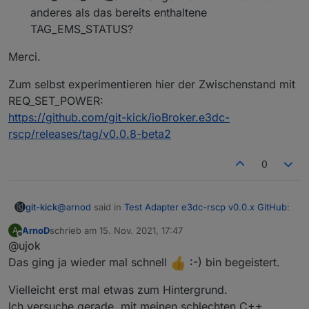
anderes als das bereits enthaltene
TAG_EMS_STATUS?
Merci.
Zum selbst experimentieren hier der Zwischenstand mit
REQ_SET_POWER:
https://github.com/git-kick/ioBroker.e3dc-
rscp/releases/tag/v0.0.8-beta2
0
@
arnod
said in
Test Adapter e3dc-rscp v0.0.x GitHub
:
git-kick
ArnoD
schrieb am
15. Nov. 2021, 17:47
A
zuletzt editiert von
Offline
@ujok
...
Das ging ja wieder mal schnell
:-) bin begeistert.
Ich habe dazu einiges versucht, brauche aber Eure
Ist es möglich bei EMS diese Tags noch mit
Hilfe:
Vielleicht erst mal etwas zum Hintergrund.
aufzunehmen ?
Mit TAG_EMS_REQ_SET_POWER muss ich immer
Ich versuche gerade, mit meinen schlechten C++
TAG_EMS_REQ_SET_POWER
Merci.
beide Werte