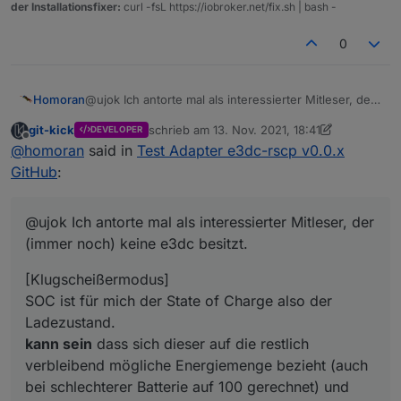
der Installationsfixer:
curl -fsL https://iobroker.net/fix.sh | bash -
0
@ujok Ich antorte mal als interessierter Mitleser, der
Homoran
(immer noch) keine e3dc besitzt.
git-kick
schrieb am
13. Nov. 2021, 18:41
DEVELOPER
[Klugscheißermodus]
zuletzt editiert von git-kick
Offline
@
homoran
said in
Test Adapter e3dc-rscp v0.0.x
SOC ist für mich der State of Charge also der
Ladezustand.
Entsprechen ist der SOH mit "Alterungszustand"
GitHub
:
kann sein
dass sich dieser auf die restlich
nicht so ganz richtig übersetzt, obwohl das Alter in
verbleibend mögliche Energiemenge bezieht (auch
den meisten Fällen den SOH beeinflussen wird.
[/Klugscheißermodus]
bei schlechterer Batterie auf 100 gerechnet) und
State of Health bezeichnet ja eigentlich den
@ujok Ich antorte mal als interessierter Mitleser, der
somit der RSOC den "wahren" wert angibt.
"Gesundheitszustand" der natürlich auch beim
(immer noch) keine e3dc besitzt.
"gesundheitlichen" Ausfall einer Zelle/einiger Zellen
auch nach geringem Alter bereits in die Knie gehen
[Klugscheißermodus]
könnte
SOC ist für mich der State of Charge also der
Ladezustand.
kann sein
dass sich dieser auf die restlich
verbleibend mögliche Energiemenge bezieht (auch
bei schlechterer Batterie auf 100 gerechnet) und