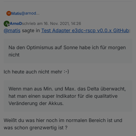
@
arnod
Matis
M
Na den Optimismus auf Sonne habe ich für morgen nicht
ArnoD
schrieb am
16. Nov. 2021, 14:26
A
:)
Hab mir mal die Bat. angeschaut. Die drei
zuletzt editiert von
Offline
@
matis
sagte in
Test Adapter e3dc-rscp v0.0.x GitHub
:
Spannungswerte aus den Temperaturen sind übrigens
der Durchschnitt, das Min. und das Max. der
Spannungen der einzelnen Zellenblocks. (gilt denke ich
Na den Optimismus auf Sonne habe ich für morgen
nur für die LG Batterien)
Wenn man aus Min. und Max. das Delta überwacht, hat
nicht
man einen super Indikator für die qualitative
Veränderung der Akkus.
Ich heute auch nicht mehr :-)
Wenn es das Batteriemanagement nicht mehr schafft das
Delta möglichst klein zu halten, was es per Balancing
ständig versucht, stirbt eine Zelle oder altert
Wenn man aus Min. und Max. das Delta überwacht,
überdurchschnittlich (letzte Zeile).
hat man einen super Indikator für die qualitative
Veränderung der Akkus.
Weißt du was hier noch im normalen Bereich ist und
was schon grenzwertig ist ?