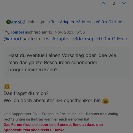
0
@ujok sagte in
Test Adapter e3dc-rscp v0.0.x GitHub
:
ArnoD
A
Homoran
schrieb am
13. Nov. 2021, 16:56
zuletzt editiert von
Nicht stören
Also da wäre eine schlaue Systematik gefragt, z.B.
@
arnod
sagte in
Test Adapter e3dc-rscp v0.0.x GitHub
:
(feste) Bereiche, die man de/aktivieren kann und
Habe jetzt länger überlegt was hier am besten wäre.
(feste) Gruppen, denen man ein Abfrageintervall
Um den Aufwand in Grenzen zu halten wären zwei
Hast du eventuell einen Vorschlag oder Idee wie
zuordnen kann. Vorschläge sind willkommen.
Gruppen mit unterschiedlichen Abfrageintervalle wohl
Muss mir mal ansehen wie das eigentlich andere gelöst
man das ganze Ressourcen schonender
ausreichend.
haben, die auch so viele Werte abfragen und schreiben
programmieren kann?
Die Werte, die man am besten im sek. Takt benötigt und
müssen, wie z.B hm-rpc Adapter.
@
Homoran
eine Gruppe mit den Werten, die man im 60 min. Takt
Hast du eventuell einen Vorschlag oder Idee wie man
benötigt.
das ganze Ressourcen schonender programmieren
kann?
Das fragst du mich?
Wo ich doch absoluter js-Legastheniker bin
kein Support per PN! - Fragen im Forum stellen -
Benutzt das Voting
rechts unten im Beitrag wenn er euch geholfen hat.
Das Forum freut sich über eine Spende. Benutzt dazu den
Spendenbutton oben rechts. Danke!