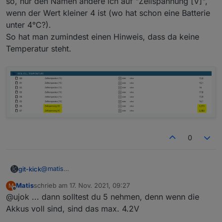
so, nur den Namen ändere ich auf "Zellspannung [V]",
wenn der Wert kleiner 4 ist (wo hat schon eine Batterie
unter 4°C?).
So hat man zumindest einen Hinweis, dass da keine
Temperatur steht.
0
@
matis
git-kick
Ich hab einen Kompromiss gefunden: die Struktur
Matis
schrieb am
17. Nov. 2021, 09:27
M
bleibt so, nur den Namen ändere ich auf
zuletzt editiert von
Offline
@ujok ... dann solltest du 5 nehmen, denn wenn die
"Zellspannung [V]", wenn der Wert kleiner 4 ist (wo
hat schon eine Batterie unter 4°C?).
Akkus voll sind, sind das max. 4.2V
So hat man zumindest einen Hinweis, dass da keine