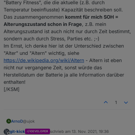
"Battery Fitness", die die aktuelle (z.B. durch
Temperatur beeinflusste) Kapazität beschreiben soll.
Das zusammengenommen
kommt für mich SOH =
Alterungszustand schon in Frage
, z.B. mein
Alterungszustand ist auch nicht nur durch Zeit bestimmt,
sondern auch durch Stress, Parties etc. ;-)
Im Ernst, ich denke hier ist der Unterschied zwischen
"Alter" und "Altern" wichtig, siehe
https://de.wikipedia.org/wiki/Altern
- Altern ist eben
nicht nur vergangene Zeit, sonst würde das
Herstelldatum der Batterie ja alle Information darüber
enthalten!
[/KSM]
1
@ujok
ArnoD
A
git-kick
schrieb am
13. Nov. 2021, 19:36
DEVELOPER
Ich versuche es mal so zu erklären wie ich es
zuletzt editiert von