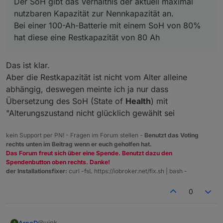
Der SoH gibt das Verhältnis der aktuell maximal
nutzbaren Kapazität zur Nennkapazität an.
Bei einer 100-Ah-Batterie mit einem SoH von 80%
hat diese eine Restkapazität von 80 Ah
Das ist klar.
Aber die Restkapazität ist nicht vom Alter alleine
abhängig, deswegen meinte ich ja nur dass
Übersetzung des SoH (State of
Health
) mit
"Alterungszustand nicht glücklich gewählt sei
kein Support per PN! - Fragen im Forum stellen -
Benutzt das Voting
rechts unten im Beitrag wenn er euch geholfen hat.
Das Forum freut sich über eine Spende. Benutzt dazu den
Spendenbutton oben rechts. Danke!
der Installationsfixer:
curl -fsL https://iobroker.net/fix.sh | bash -
0
@ujok
ArnoD
A