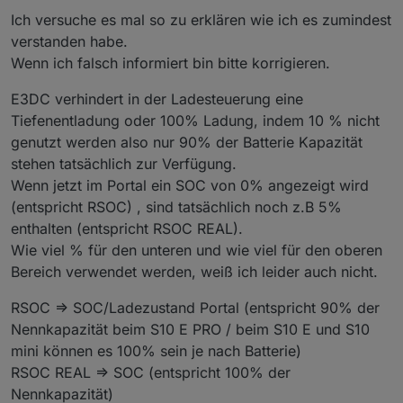
group/power-management/f/power-management-
Aber SOH ist offenbar viel weiter verbreitet als ASOC.
bleiben.
Ich versuche es mal so zu erklären wie ich es zumindest
forum/444857/rsoc-vs-asoc-what-s-the-difference
Deshalb nehme ich auf:
ASOC kann ich auch mit Google nicht finden .
verstanden habe.
RSOC => SOC/Ladezustand
Weshalb sprichst du von 3 Bezeichnungen?
Wenn ich falsch informiert bin bitte korrigieren.
ASOC => SOH/Alterungszustand
(für die Namen; die Tag-IDs will ich unverändert
Es gibt daneben auch noch REAL_RSOC. Weiß jemand,
E3DC verhindert in der Ladesteuerung eine
lassen, um konsistent zu einer evtl mal vollständig
was das bedeutet?
verfügbaren offiziellen Tag-Liste zu bleiben.)
Tiefenentladung oder 100% Ladung, indem 10 % nicht
genutzt werden also nur 90% der Batterie Kapazität
stehen tatsächlich zur Verfügung.
Wenn jetzt im Portal ein SOC von 0% angezeigt wird
(entspricht RSOC) , sind tatsächlich noch z.B 5%
enthalten (entspricht RSOC REAL).
Wie viel % für den unteren und wie viel für den oberen
Bereich verwendet werden, weiß ich leider auch nicht.
RSOC => SOC/Ladezustand Portal (entspricht 90% der
Nennkapazität beim S10 E PRO / beim S10 E und S10
mini können es 100% sein je nach Batterie)
RSOC REAL => SOC (entspricht 100% der
Nennkapazität)