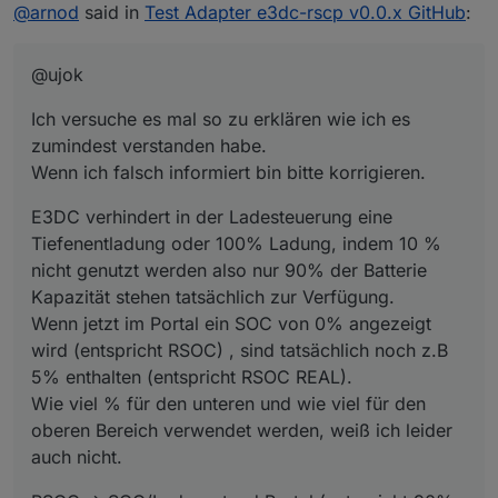
Offline
@
arnod
said in
Test Adapter e3dc-rscp v0.0.x GitHub
:
zumindest verstanden habe.
Wenn ich falsch informiert bin bitte korrigieren.
E3DC verhindert in der Ladesteuerung eine
Tiefenentladung oder 100% Ladung, indem 10 % nicht
@ujok
genutzt werden also nur 90% der Batterie Kapazität
RSOC => SOC/Ladezustand Portal (entspricht 90% der
stehen tatsächlich zur Verfügung.
Nennkapazität beim S10 E PRO / beim S10 E und S10 mini
Ich versuche es mal so zu erklären wie ich es
Wenn jetzt im Portal ein SOC von 0% angezeigt wird
können es 100% sein je nach Batterie)
(entspricht RSOC) , sind tatsächlich noch z.B 5%
RSOC REAL => SOC (entspricht 100% der Nennkapazität)
zumindest verstanden habe.
enthalten (entspricht RSOC REAL).
ASOC => SOH/Alterungszustand (Verhältnis der aktuell
Wenn ich falsch informiert bin bitte korrigieren.
Wie viel % für den unteren und wie viel für den oberen
maximal nutzbaren Kapazität zur Nennkapazität)
Bereich verwendet werden, weiß ich leider auch nicht.
E3DC verhindert in der Ladesteuerung eine
Tiefenentladung oder 100% Ladung, indem 10 %
nicht genutzt werden also nur 90% der Batterie
Kapazität stehen tatsächlich zur Verfügung.
Wenn jetzt im Portal ein SOC von 0% angezeigt
wird (entspricht RSOC) , sind tatsächlich noch z.B
5% enthalten (entspricht RSOC REAL).
Wie viel % für den unteren und wie viel für den
oberen Bereich verwendet werden, weiß ich leider
auch nicht.