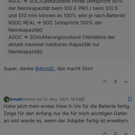
RSOC => SOC/Ladezustand Portal (entspricht 90%
der Nennkapazität beim S10 E PRO / beim S10 E
und S10 mini können es 100% sein je nach Batterie)
RSOC REAL => SOC (entspricht 100% der
Nennkapazität)
ASOC => SOH/Alterungszustand (Verhältnis der
aktuell maximal nutzbaren Kapazität zur
Nennkapazität)
Super, danke
@
ArnoD
, das macht Sinn!
0
ArnoD
schrieb am
13. Nov. 2021, 19:54
A
zuletzt editiert von ArnoD
Offline
Habe jetzt mein erstes View in Vis für die Batterie fertig.
Zeige für den Anfang nur die für mich wichtigen Daten
an und werde es, wenn der Adapter fertig ist erweitern.
0