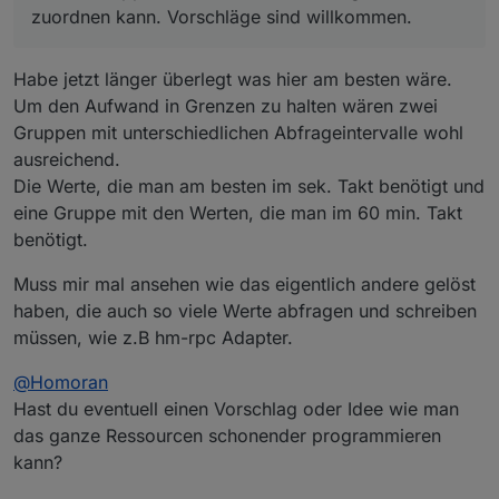
dynamische Objektstrukturen auf "schlanke" Weise?
Prozessteuerung gedacht... und für die
Also da wäre eine schlaue Systematik gefragt, z.B.
zuordnen kann. Vorschläge sind willkommen.
Langzeitbetrachtung läuft bei mir nebenher noch
(feste) Bereiche, die man de/aktivieren kann und
InfluxDB mit Grafana (Werte alle 5 sec), das ist
(feste) Gruppen, denen man ein Abfrageintervall
hocheffizient bzgl. CPU und Speicher.
zuordnen kann. Vorschläge sind willkommen.
Habe jetzt länger überlegt was hier am besten wäre.
Um den Aufwand in Grenzen zu halten wären zwei
Gruppen mit unterschiedlichen Abfrageintervalle wohl
ausreichend.
Die Werte, die man am besten im sek. Takt benötigt und
eine Gruppe mit den Werten, die man im 60 min. Takt
benötigt.
Muss mir mal ansehen wie das eigentlich andere gelöst
haben, die auch so viele Werte abfragen und schreiben
müssen, wie z.B hm-rpc Adapter.
@
Homoran
Hast du eventuell einen Vorschlag oder Idee wie man
das ganze Ressourcen schonender programmieren
kann?