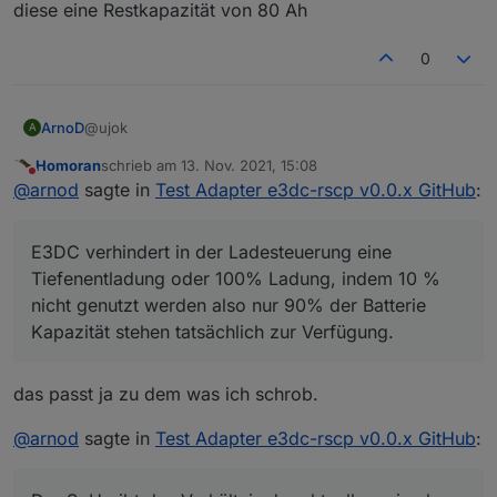
diese eine Restkapazität von 80 Ah
0
@ujok
ArnoD
A
Homoran
schrieb am
13. Nov. 2021, 15:08
Ich versuche es mal so zu erklären wie ich es
zuletzt editiert von
Nicht stören
@
arnod
sagte in
Test Adapter e3dc-rscp v0.0.x GitHub
:
zumindest verstanden habe.
Wenn ich falsch informiert bin bitte korrigieren.
E3DC verhindert in der Ladesteuerung eine
Tiefenentladung oder 100% Ladung, indem 10 % nicht
E3DC verhindert in der Ladesteuerung eine
genutzt werden also nur 90% der Batterie Kapazität
RSOC => SOC/Ladezustand Portal (entspricht 90% der
stehen tatsächlich zur Verfügung.
Nennkapazität beim S10 E PRO / beim S10 E und S10 mini
Tiefenentladung oder 100% Ladung, indem 10 %
Wenn jetzt im Portal ein SOC von 0% angezeigt wird
können es 100% sein je nach Batterie)
nicht genutzt werden also nur 90% der Batterie
(entspricht RSOC) , sind tatsächlich noch z.B 5%
RSOC REAL => SOC (entspricht 100% der Nennkapazität)
Kapazität stehen tatsächlich zur Verfügung.
enthalten (entspricht RSOC REAL).
ASOC => SOH/Alterungszustand (Verhältnis der aktuell
Wie viel % für den unteren und wie viel für den oberen
maximal nutzbaren Kapazität zur Nennkapazität)
Bereich verwendet werden, weiß ich leider auch nicht.
das passt ja zu dem was ich schrob.
@
arnod
sagte in
Test Adapter e3dc-rscp v0.0.x GitHub
: