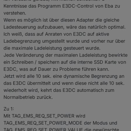
TAG_EMS_REQ_SET_POWER_MODE
(TAG_REQ_SET_POWER_MODE/..._VALUE)
Kenntnisse das Programm E3DC-Control von Eba zu
TAG_EMS_REQ_SET_POWER_VALUE
übergeben, andernfalls kommt ein
Zum selbst experimentieren hier der Zwischenstand
verstehen.
TAG_EMS_SET_POWER
RSCP_ERR_FORMAT. In der Antwort kommt aber
mit REQ_SET_POWER:
Wenn es möglich ist über diesen Adapter die gleiche
TAG_EMS_REQ_STATUS
nur der VALUE in TAG_EMS_SET_POWER zurück.
https://github.com/git-kick/ioBroker.e3dc-
Ladesteuerung aufzubauen, wäre das natürlich optimal.
Ich nehme an, der (separat anzufordernde)
rscp/releases/tag/v0.0.8-beta2
Damit wäre es möglich das E3DC zu steuern.
TAG_EMS_MODE ist der andere Wert (für
Ich weiß, dass auf Anraten von E3DC auf aktive
TAG_EMS_SET_POWER_MODE) -
kann das
Ladebegrenzung umgestellt wurde und vorher nur über
stimmen?
die maximale Ladeleistung gesteuert wurde.
Die beiden Werte (MODE,VALUE) lassen sich
Jede Veränderung der maximalen Ladeleistung bewirkte
nicht beliebig setzen. Es scheint einen
ein Schreiben / speichern auf die interne SSD Karte von
Mindestwert für VALUE zu geben und bei
E3DC, was auf Dauer zu Probleme führen kann.
manchen MODE-Werten wird VALUE in der
Jetzt wird alle 10 sek. eine dynamische Begrenzung an
Antwort immer auf 0 zurück gesetzt.
Kennt
jemand hier die Abhängigkeiten/Regeln?
das E3DC übermittelt und wenn diese nicht alle 10 sek.
wiederholt wird, kehrt das E3DC automatisch zum
Ist
"Gesetzte Leistung"
für den Wert SET_POWER
Normalbetrieb zurück.
ein passender Name? Gibt es für MODE
("Modus") einen treffenderen Namen?
Zu 1:
TAG_EMS_REQ_STATUS: geht es da um etwas
Mit TAG_EMS_REQ_SET_POWER wird
anderes als das bereits enthaltene
TAG_EMS_REQ_SET_POWER_MODE der Modus und
TAG_EMS_STATUS?
TAG_EMS_REQ_SET_POWER_VALUE die gewünschte