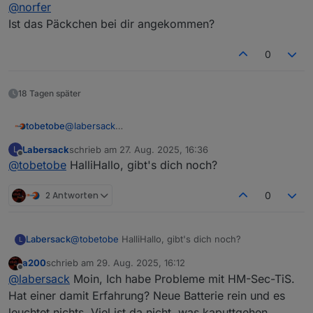
@
norfer
Ist das Päckchen bei dir angekommen?
0
18 Tagen später
@
labersack
tobetobe
Hallo,
Labersack
schrieb am
27. Aug. 2025, 16:36
L
schön, dass es dein Angebot noch immer gibt. Ich
Deinen ersten Post habe ich gelesen und bin mit den
zuletzt editiert von
Offline
@
tobetobe
HalliHallo, gibt's dich noch?
habe mittlerweile 4 Stück HM-LC-Sw1-FM mit
Bedingungen einverstanden. Bitte schicke mir deine
verschmortem Si-R und einen ebenfalls defekten
Adresse per PN.
Vielen Dank & Gruß
HM-LC-Sw2-FM (Fehler unbekannt) hier liegen. Ich
2 Antworten
0
wollte mich zunächst selbst an einer Reparatur
versuchen, scheitere aber daran, eine Quelle für die
Si-R zu finden. Von daher hoffe ich auf dich...
Labersack
@
tobetobe
HalliHallo, gibt's dich noch?
L
a200
schrieb am
29. Aug. 2025, 16:12
zuletzt editiert von
Offline
@
labersack
Moin, Ich habe Probleme mit HM-Sec-TiS.
Hat einer damit Erfahrung? Neue Batterie rein und es
leuchtet nichts. Viel ist da nicht, was kaputtgehen