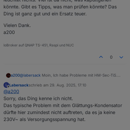
könnte. Gibt es Tipps, was man prüfen könnte? Das
Ding ist ganz gut und ein Ersatz teuer.
Vielen Dank.
a200
IoBroker auf QNAP TS-451, Raspi und NUC
0
@
labersack
Moin, Ich habe Probleme mit HM-Sec-TiS.
a200
Hat einer damit Erfahrung? Neue Batterie rein und es
Labersack
schrieb am
29. Aug. 2025, 17:10
L
leuchtet nichts. Viel ist da nicht, was kaputtgehen könnte.
Vielen Dank.
zuletzt editiert von
Offline
@
a200
Gibt es Tipps, was man prüfen könnte? Das Ding ist ganz
a200
gut und ein Ersatz teuer.
Sorry, das Ding kenne ich nicht.
Das typische Problem mit dem Glättungs-Kondensator
dürfte hier zumindest nicht auftreten, da es ja keine
230V~ als Versorgungsspannung hat.