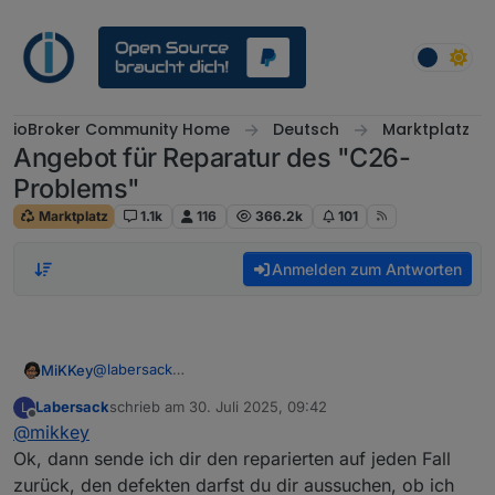
Weiter zum Inhalt
ioBroker Community Home
Deutsch
Marktplatz
Angebot für Reparatur des "C26-
Problems"
Marktplatz
1.1k
116
366.2k
101
Anmelden zum Antworten
@
labersack
MiKKey
ich habe die beide so bekommen als Erweiterung für
Labersack
schrieb am
30. Juli 2025, 09:42
L
mein System.
Der dritte funktioniert in meinem Testaufbau… auch
zuletzt editiert von
Offline
@
mikkey
Leider hab ich keine weiteren Informationen dazu.
unter Last.
Ich hatte drei Stück als funktionierend gekauft. Zwei
Ok, dann sende ich dir den reparierten auf jeden Fall
davon sind jetzt bei dir….
zurück, den defekten darfst du dir aussuchen, ob ich