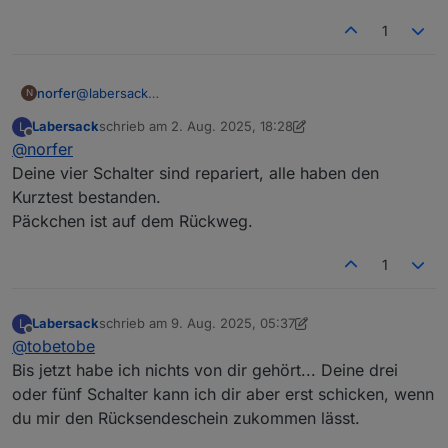
1
norfer
@
labersack
N
Einen Versuch ist es jedenfalls wert. Wohin kann ich
Labersack
schrieb am
2. Aug. 2025, 18:28
L
das Päckchen schicken?
zuletzt editiert von Labersack
8. Apr. 2025, 10:33
Offline
@
norfer
Deine vier Schalter sind repariert, alle haben den
Kurztest bestanden.
Päckchen ist auf dem Rückweg.
1
Labersack
schrieb am
9. Aug. 2025, 05:37
L
zuletzt editiert von Labersack
8. Sept. 2025, 07:37
Offline
@
tobetobe
Bis jetzt habe ich nichts von dir gehört... Deine drei
oder fünf Schalter kann ich dir aber erst schicken, wenn
du mir den Rücksendeschein zukommen lässt.