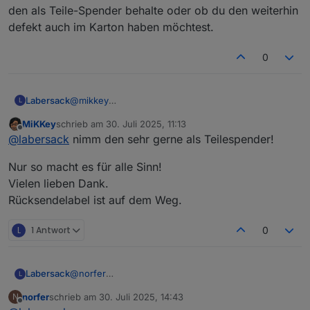
den als Teile-Spender behalte oder ob du den weiterhin
defekt auch im Karton haben möchtest.
0
Labersack
@
mikkey
L
Ok, dann sende ich dir den reparierten auf jeden
MiKKey
schrieb am
30. Juli 2025, 11:13
Fall zurück, den defekten darfst du dir aussuchen,
zuletzt editiert von
Offline
@
labersack
nimm den sehr gerne als Teilespender!
ob ich den als Teile-Spender behalte oder ob du
den weiterhin defekt auch im Karton haben
Nur so macht es für alle Sinn!
möchtest.
Vielen lieben Dank.
Rücksendelabel ist auf dem Weg.
L
1 Antwort
0
Labersack
@
norfer
L
Symptome?
norfer
schrieb am
30. Juli 2025, 14:43
N
zuletzt editiert von
Offline