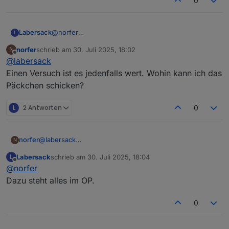
0
Labersack
@
norfer
L
Sporadisch klingt eher nach Kondensator.
norfer
schrieb am
30. Juli 2025, 18:02
N
Gar keine Reaktion kann auch reichlich andere
zuletzt editiert von
Offline
@
labersack
Gründe haben.
Aber falls dur mir den einen schicken möchtest, ist
Einen Versuch ist es jedenfalls wert. Wohin kann ich das
im Karton bestimmt auch noch Platz für die beiden
Päckchen schicken?
anderen.
L
2 Antworten
0
norfer
@
labersack
N
Einen Versuch ist es jedenfalls wert. Wohin kann ich
Labersack
schrieb am
30. Juli 2025, 18:04
L
das Päckchen schicken?
zuletzt editiert von
Offline
@
norfer
Dazu steht alles im OP.
0