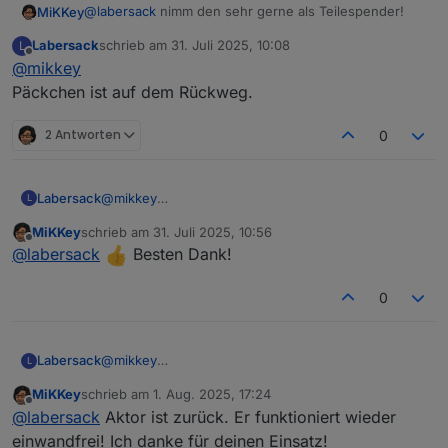
@
labersack
nimm den sehr gerne als Teilespender!
MiKKey
Labersack
schrieb am
31. Juli 2025, 10:08
L
Nur so macht es für alle Sinn!
zuletzt editiert von
Offline
@
mikkey
Vielen lieben Dank.
Rücksendelabel ist auf dem Weg.
Päckchen ist auf dem Rückweg.
2 Antworten
0
Labersack
@
mikkey
L
Päckchen ist auf dem Rückweg.
MiKKey
schrieb am
31. Juli 2025, 10:56
zuletzt editiert von
Offline
@
labersack
Besten Dank!
0
Labersack
@
mikkey
L
Päckchen ist auf dem Rückweg.
MiKKey
schrieb am
1. Aug. 2025, 17:24
zuletzt editiert von
Offline
@
labersack
Aktor ist zurück. Er funktioniert wieder
einwandfrei! Ich danke für deinen Einsatz!