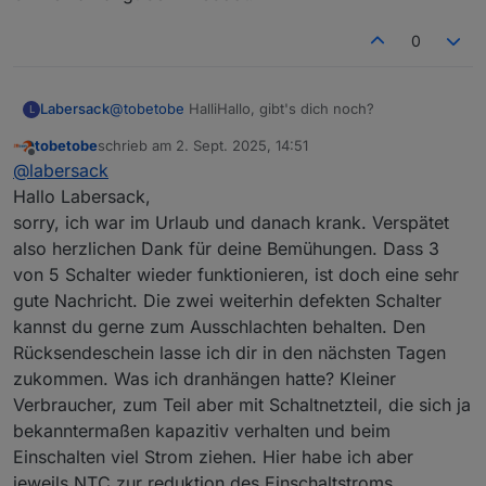
0
Labersack
@
tobetobe
HalliHallo, gibt's dich noch?
L
tobetobe
schrieb am
2. Sept. 2025, 14:51
zuletzt editiert von
Offline
@
labersack
Hallo Labersack,
sorry, ich war im Urlaub und danach krank. Verspätet
also herzlichen Dank für deine Bemühungen. Dass 3
von 5 Schalter wieder funktionieren, ist doch eine sehr
gute Nachricht. Die zwei weiterhin defekten Schalter
kannst du gerne zum Ausschlachten behalten. Den
Rücksendeschein lasse ich dir in den nächsten Tagen
zukommen. Was ich dranhängen hatte? Kleiner
Verbraucher, zum Teil aber mit Schaltnetzteil, die sich ja
bekanntermaßen kapazitiv verhalten und beim
Einschalten viel Strom ziehen. Hier habe ich aber
jeweils NTC zur reduktion des Einschaltstroms