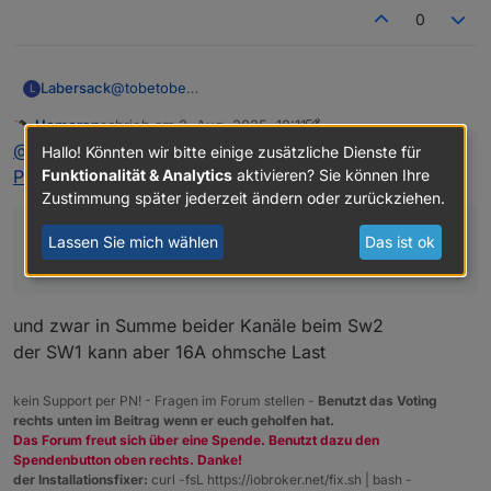
0
@
tobetobe
Labersack
L
Am HM-LC-Sw2-FM war die Sicherung defekt, läuft
Homoran
schrieb am
2. Aug. 2025, 18:11
wieder.
An einem der HM-LC-Sw1-FM ist Sicherung &
zuletzt editiert von Homoran
8. Feb. 2025, 20:13
Nicht stören
@
labersack
sagte in
Angebot für Reparatur des "C26-
Sicherungswiderstand in Ordnung, der hat andere
Hallo! Könnten wir bitte einige zusätzliche Dienste für
Probleme.
Bei drei HM-LC-Sw1-FM war der
Funktionalität & Analytics
aktivieren? Sie können Ihre
Problems"
:
Ich weiß aber nicht, was da das Problem ist.
Sicherungswiderstand durch, habe ich alle drei
Zustimmung später jederzeit ändern oder zurückziehen.
getauscht.
Übrigens: So viele defekte
Zwei haben danach wieder funktioniert, bei einem
Sicherungen/Sicherungswiderstände ist schon
dass diese Aktoren nur für maximal 1150W
Lassen Sie mich wählen
Das ist ok
brannte er sofort wieder durch, also hat auch der
seltsam.... was hattest du da dranhängen?
Kann dir also 3 reparierte Schalter zurückschicken.
ausgelegt sind?
andere Probleme.
Dir ist bekannt, dass diese Aktoren nur für maximal
Die beiden anderen schicke ich dir entweder defekt
1150W ausgelegt sind?
mit, oder ich behalte sie als Teilespender.
und zwar in Summe beider Kanäle beim Sw2
der SW1 kann aber 16A ohmsche Last
kein Support per PN! - Fragen im Forum stellen -
Benutzt das Voting
rechts unten im Beitrag wenn er euch geholfen hat.
Das Forum freut sich über eine Spende. Benutzt dazu den
Spendenbutton oben rechts. Danke!
der Installationsfixer:
curl -fsL https://iobroker.net/fix.sh | bash -