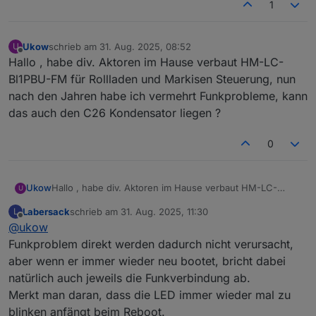
1
Ukow
schrieb am
31. Aug. 2025, 08:52
U
zuletzt editiert von
Offline
Hallo , habe div. Aktoren im Hause verbaut HM-LC-
Bl1PBU-FM für Rollladen und Markisen Steuerung, nun
nach den Jahren habe ich vermehrt Funkprobleme, kann
das auch den C26 Kondensator liegen ?
0
Ukow
Hallo , habe div. Aktoren im Hause verbaut HM-LC-
U
Bl1PBU-FM für Rollladen und Markisen Steuerung, nun
Labersack
schrieb am
31. Aug. 2025, 11:30
L
nach den Jahren habe ich vermehrt Funkprobleme, kann
zuletzt editiert von
Offline
@
ukow
das auch den C26 Kondensator liegen ?
Funkproblem direkt werden dadurch nicht verursacht,
aber wenn er immer wieder neu bootet, bricht dabei
natürlich auch jeweils die Funkverbindung ab.
Merkt man daran, dass die LED immer wieder mal zu
blinken anfängt beim Reboot.