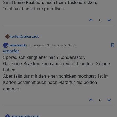
2mal keine Reaktion, auch beim Tastendrücken,
1mal funktioniert er sporadisch.
0
norfer
@
labersack
N
Ich war leider anderthalb Tage ausgenockt - leider nicht
Labersack
schrieb am
30. Juli 2025, 16:33
L
wegen Schnaps- daher erst jetzt meine Antwort:
zuletzt editiert von
Offline
@
norfer
2mal keine Reaktion, auch beim Tastendrücken,
1mal funktioniert er sporadisch.
Sporadisch klingt eher nach Kondensator.
Gar keine Reaktion kann auch reichlich andere Gründe
haben.
Aber falls dur mir den einen schicken möchtest, ist im
Karton bestimmt auch noch Platz für die beiden
anderen.
0
Labersack
@
norfer
L