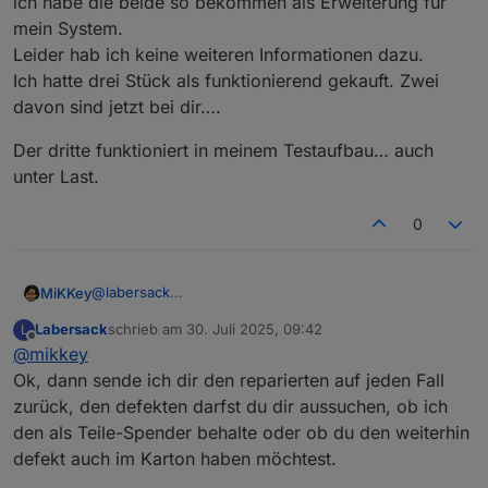
ich habe die beide so bekommen als Erweiterung für
Was war denn bei dem der Grund und und was
mein System.
wurde ausgetauscht?
Leider hab ich keine weiteren Informationen dazu.
Ich hatte drei Stück als funktionierend gekauft. Zwei
davon sind jetzt bei dir….
Der dritte funktioniert in meinem Testaufbau… auch
unter Last.
0
@
labersack
MiKKey
ich habe die beide so bekommen als Erweiterung für
Labersack
schrieb am
30. Juli 2025, 09:42
L
mein System.
Der dritte funktioniert in meinem Testaufbau… auch
zuletzt editiert von
Offline
@
mikkey
Leider hab ich keine weiteren Informationen dazu.
unter Last.
Ich hatte drei Stück als funktionierend gekauft. Zwei
Ok, dann sende ich dir den reparierten auf jeden Fall
davon sind jetzt bei dir….
zurück, den defekten darfst du dir aussuchen, ob ich
den als Teile-Spender behalte oder ob du den weiterhin
defekt auch im Karton haben möchtest.