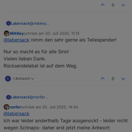
0
Labersack
@
mikkey
L
Ok, dann sende ich dir den reparierten auf jeden
MiKKey
schrieb am
30. Juli 2025, 11:13
Fall zurück, den defekten darfst du dir aussuchen,
zuletzt editiert von
Offline
@
labersack
nimm den sehr gerne als Teilespender!
ob ich den als Teile-Spender behalte oder ob du
den weiterhin defekt auch im Karton haben
Nur so macht es für alle Sinn!
möchtest.
Vielen lieben Dank.
Rücksendelabel ist auf dem Weg.
L
1 Antwort
0
Labersack
@
norfer
L
Symptome?
norfer
schrieb am
30. Juli 2025, 14:43
N
zuletzt editiert von
Offline
@
labersack
Ich war leider anderthalb Tage ausgenockt - leider nicht
wegen Schnaps- daher erst jetzt meine Antwort: