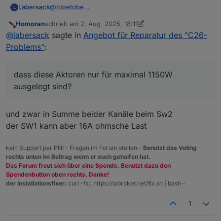
@
tobetobe
Labersack
L
Am HM-LC-Sw2-FM war die Sicherung defekt, läuft
Homoran
schrieb am
2. Aug. 2025, 18:11
wieder.
An einem der HM-LC-Sw1-FM ist Sicherung &
zuletzt editiert von Homoran
8. Feb. 2025, 20:13
Nicht stören
@
labersack
sagte in
Angebot für Reparatur des "C26-
Sicherungswiderstand in Ordnung, der hat andere
Probleme.
Bei drei HM-LC-Sw1-FM war der
Problems"
:
Ich weiß aber nicht, was da das Problem ist.
Sicherungswiderstand durch, habe ich alle drei
getauscht.
Übrigens: So viele defekte
Zwei haben danach wieder funktioniert, bei einem
Sicherungen/Sicherungswiderstände ist schon
dass diese Aktoren nur für maximal 1150W
brannte er sofort wieder durch, also hat auch der
seltsam.... was hattest du da dranhängen?
Kann dir also 3 reparierte Schalter zurückschicken.
ausgelegt sind?
andere Probleme.
Dir ist bekannt, dass diese Aktoren nur für maximal
Die beiden anderen schicke ich dir entweder defekt
1150W ausgelegt sind?
mit, oder ich behalte sie als Teilespender.
und zwar in Summe beider Kanäle beim Sw2
der SW1 kann aber 16A ohmsche Last
kein Support per PN! - Fragen im Forum stellen -
Benutzt das Voting
rechts unten im Beitrag wenn er euch geholfen hat.
Das Forum freut sich über eine Spende. Benutzt dazu den
Spendenbutton oben rechts. Danke!
der Installationsfixer:
curl -fsL https://iobroker.net/fix.sh | bash -
1