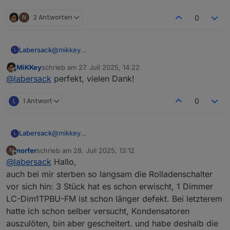
er schaltet nicht.
N
2 Antworten
0
Labersack
@
mikkey
L
Ja, das klingt nach Kondensator. Adresse kommt
MiKKey
schrieb am
27. Juli 2025, 14:22
per PN.
zuletzt editiert von
Offline
@
labersack
perfekt, vielen Dank!
L
1 Antwort
0
Labersack
@
mikkey
L
Ja, das klingt nach Kondensator. Adresse kommt
norfer
schrieb am
28. Juli 2025, 13:12
N
per PN.
zuletzt editiert von
Offline
@
labersack
Hallo,
auch bei mir sterben so langsam die Rolladenschalter
vor sich hin: 3 Stück hat es schon erwischt, 1 Dimmer
LC-Dim1TPBU-FM ist schon länger defekt. Bei letzterem
hatte ich schon selber versucht, Kondensatoren
auszulöten, bin aber gescheitert. und habe deshalb die