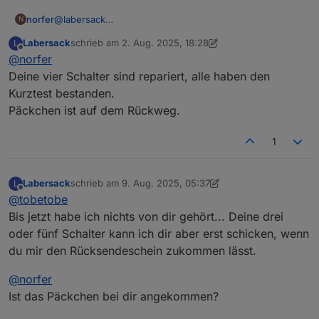
norfer
@
labersack
N
Einen Versuch ist es jedenfalls wert. Wohin kann ich
Labersack
schrieb am
2. Aug. 2025, 18:28
L
das Päckchen schicken?
zuletzt editiert von Labersack
8. Apr. 2025, 10:33
Offline
@
norfer
Deine vier Schalter sind repariert, alle haben den
Kurztest bestanden.
Päckchen ist auf dem Rückweg.
1
Labersack
schrieb am
9. Aug. 2025, 05:37
L
zuletzt editiert von Labersack
8. Sept. 2025, 07:37
Offline
@
tobetobe
Bis jetzt habe ich nichts von dir gehört... Deine drei
oder fünf Schalter kann ich dir aber erst schicken, wenn
du mir den Rücksendeschein zukommen lässt.
@
norfer
Ist das Päckchen bei dir angekommen?