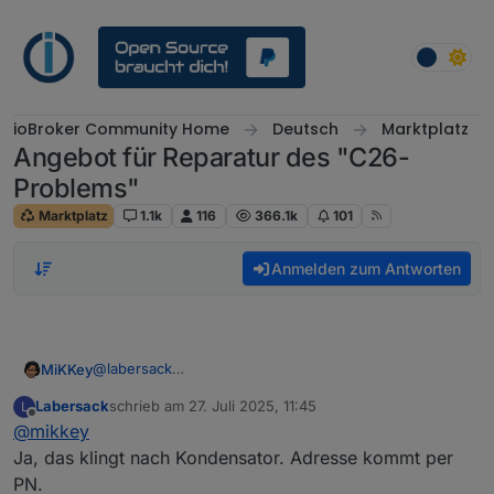
Weiter zum Inhalt
ioBroker Community Home
Deutsch
Marktplatz
Angebot für Reparatur des "C26-
Problems"
Marktplatz
1.1k
116
366.1k
101
Anmelden zum Antworten
@
labersack
MiKKey
Guten Morgen,
Labersack
schrieb am
27. Juli 2025, 11:45
L
im Testaufbau bricht beim Schalten bereits ohne Last
zuletzt editiert von
Offline
@
mikkey
der Aktor zusammen. Sprich beim schalten eines
weiteren Kanals gehen alle aus.
Beste Grüße
Ja, das klingt nach Kondensator. Adresse kommt per
nach Schalterdrücken blinkt LED/ die LED paarmal, aber
Michael
PN.