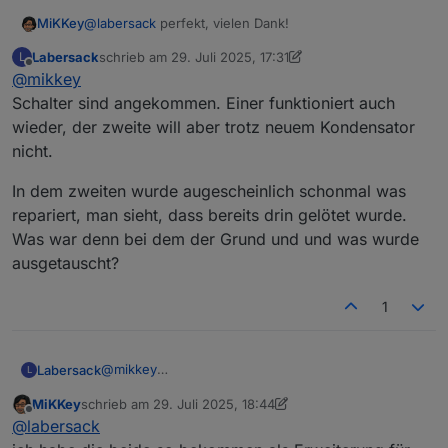
schon.
MiKKey
@
labersack
perfekt, vielen Dank!
Ich könnte sogar die Kondensatoren beisteuern, falls
deine Vorräte zur Neige gehen.
Labersack
schrieb am
29. Juli 2025, 17:31
L
Viele Grüße
zuletzt editiert von Labersack
Offline
@
mikkey
norfer
Schalter sind angekommen. Einer funktioniert auch
wieder, der zweite will aber trotz neuem Kondensator
nicht.
In dem zweiten wurde augescheinlich schonmal was
repariert, man sieht, dass bereits drin gelötet wurde.
Was war denn bei dem der Grund und und was wurde
ausgetauscht?
1
@
mikkey
Labersack
L
Schalter sind angekommen. Einer funktioniert auch
MiKKey
schrieb am
29. Juli 2025, 18:44
wieder, der zweite will aber trotz neuem
In dem zweiten wurde augescheinlich schonmal
zuletzt editiert von MiKKey
Offline
@
labersack
Kondensator nicht.
was repariert, man sieht, dass bereits drin gelötet
wurde.