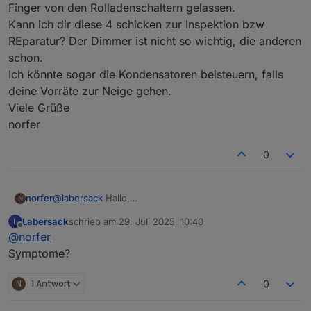
Finger von den Rolladenschaltern gelassen.
Kann ich dir diese 4 schicken zur Inspektion bzw
REparatur? Der Dimmer ist nicht so wichtig, die anderen
schon.
Ich könnte sogar die Kondensatoren beisteuern, falls
deine Vorräte zur Neige gehen.
Viele Grüße
norfer
0
norfer
@
labersack
Hallo,
N
auch bei mir sterben so langsam die Rolladenschalter
Labersack
schrieb am
29. Juli 2025, 10:40
L
vor sich hin: 3 Stück hat es schon erwischt, 1 Dimmer
zuletzt editiert von
Offline
@
norfer
LC-Dim1TPBU-FM ist schon länger defekt. Bei letzterem
hatte ich schon selber versucht, Kondensatoren
Symptome?
auszulöten, bin aber gescheitert. und habe deshalb die
Finger von den Rolladenschaltern gelassen.
N
1 Antwort
0
Kann ich dir diese 4 schicken zur Inspektion bzw
REparatur? Der Dimmer ist nicht so wichtig, die anderen