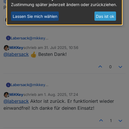
@
mikkey
Vielen lieben Dank.
Zustimmung später jederzeit ändern oder zurückziehen.
Rücksendelabel ist auf dem Weg.
Päckchen ist auf dem Rückweg.
Lassen Sie mich wählen
Das ist ok
2 Antworten
0
Labersack
@
mikkey
L
Päckchen ist auf dem Rückweg.
MiKKey
schrieb am
31. Juli 2025, 10:56
zuletzt editiert von
Offline
@
labersack
Besten Dank!
0
Labersack
@
mikkey
L
Päckchen ist auf dem Rückweg.
MiKKey
schrieb am
1. Aug. 2025, 17:24
zuletzt editiert von
Offline
@
labersack
Aktor ist zurück. Er funktioniert wieder
einwandfrei! Ich danke für deinen Einsatz!
1