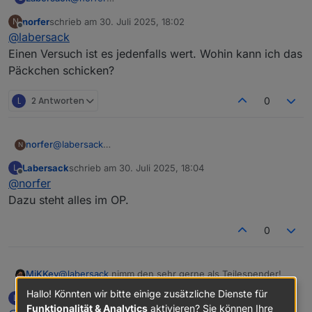
Sporadisch klingt eher nach Kondensator.
norfer
schrieb am
30. Juli 2025, 18:02
N
Gar keine Reaktion kann auch reichlich andere
zuletzt editiert von
Offline
@
labersack
Gründe haben.
Aber falls dur mir den einen schicken möchtest, ist
Einen Versuch ist es jedenfalls wert. Wohin kann ich das
im Karton bestimmt auch noch Platz für die beiden
Päckchen schicken?
anderen.
L
2 Antworten
0
norfer
@
labersack
N
Einen Versuch ist es jedenfalls wert. Wohin kann ich
Labersack
schrieb am
30. Juli 2025, 18:04
L
das Päckchen schicken?
zuletzt editiert von
Offline
@
norfer
Dazu steht alles im OP.
0
@
labersack
nimm den sehr gerne als Teilespender!
MiKKey
Hallo! Könnten wir bitte einige zusätzliche Dienste für
Labersack
schrieb am
31. Juli 2025, 10:08
L
Nur so macht es für alle Sinn!
zuletzt editiert von
Offline
Funktionalität & Analytics
aktivieren? Sie können Ihre