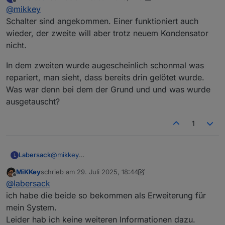
Viele Grüße
zuletzt editiert von Labersack
Offline
@
mikkey
norfer
Schalter sind angekommen. Einer funktioniert auch
wieder, der zweite will aber trotz neuem Kondensator
nicht.
In dem zweiten wurde augescheinlich schonmal was
repariert, man sieht, dass bereits drin gelötet wurde.
Was war denn bei dem der Grund und und was wurde
ausgetauscht?
1
@
mikkey
Labersack
L
Schalter sind angekommen. Einer funktioniert auch
MiKKey
schrieb am
29. Juli 2025, 18:44
wieder, der zweite will aber trotz neuem
In dem zweiten wurde augescheinlich schonmal
zuletzt editiert von MiKKey
Offline
@
labersack
Kondensator nicht.
was repariert, man sieht, dass bereits drin gelötet
wurde.
ich habe die beide so bekommen als Erweiterung für
Was war denn bei dem der Grund und und was
mein System.
wurde ausgetauscht?
Leider hab ich keine weiteren Informationen dazu.