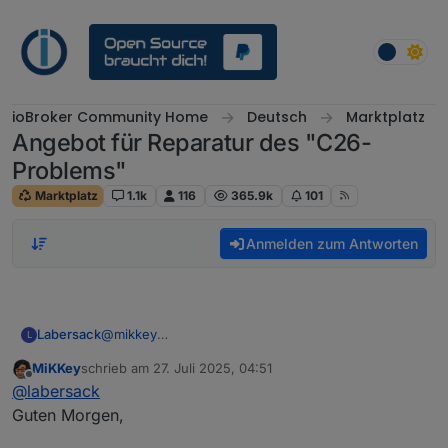
Weiter zum Inhalt
ioBroker Community Home
Deutsch
Marktplatz
Angebot für Reparatur des "C26-
Problems"
Marktplatz
1.1k
116
365.9k
101
Anmelden zum Antworten
Labersack
@
mikkey
L
"nicht so wollen wie sie sollen" ist jetzt nicht
MiKKey
schrieb am
27. Juli 2025, 04:51
wirklich detailiert. ;-)
zuletzt editiert von
Offline
@
labersack
Was tun sie denn bzw tun sie nicht?
Guten Morgen,