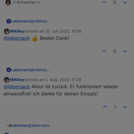
2 Antworten
0
Labersack
@
mikkey
L
Päckchen ist auf dem Rückweg.
MiKKey
schrieb am
31. Juli 2025, 10:56
zuletzt editiert von
Offline
@
labersack
Besten Dank!
0
Labersack
@
mikkey
L
Päckchen ist auf dem Rückweg.
MiKKey
schrieb am
1. Aug. 2025, 17:24
zuletzt editiert von
Offline
@
labersack
Aktor ist zurück. Er funktioniert wieder
einwandfrei! Ich danke für deinen Einsatz!
1
@
labersack
tobetobe
Hallo,