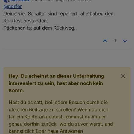
das Päckchen schicken?
zuletzt editiert von Labersack
8. Apr. 2025, 10:33
Offline
@
norfer
Deine vier Schalter sind repariert, alle haben den
Kurztest bestanden.
Päckchen ist auf dem Rückweg.
1
Hey! Du scheinst an dieser Unterhaltung
interessiert zu sein, hast aber noch kein
Konto.
Hast du es satt, bei jedem Besuch durch die
gleichen Beiträge zu scrollen? Wenn du dich
für ein Konto anmeldest, kommst du immer
genau dorthin zurück, wo du zuvor warst, und
kannst dich über neue Antworten