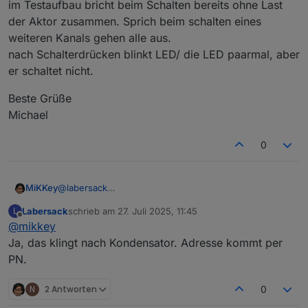
im Testaufbau bricht beim Schalten bereits ohne Last
der Aktor zusammen. Sprich beim schalten eines
weiteren Kanals gehen alle aus.
nach Schalterdrücken blinkt LED/ die LED paarmal, aber
er schaltet nicht.
Beste Grüße
Michael
0
@
labersack
MiKKey
Guten Morgen,
Labersack
schrieb am
27. Juli 2025, 11:45
L
im Testaufbau bricht beim Schalten bereits ohne Last
zuletzt editiert von
Offline
@
mikkey
der Aktor zusammen. Sprich beim schalten eines
weiteren Kanals gehen alle aus.
Beste Grüße
Ja, das klingt nach Kondensator. Adresse kommt per
nach Schalterdrücken blinkt LED/ die LED paarmal, aber
Michael
PN.
er schaltet nicht.
N
2 Antworten
0