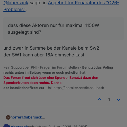
Nicht stören
@
labersack
sagte in
Angebot für Reparatur des "C26-
Sicherungswiderstand in Ordnung, der hat andere
Probleme.
Bei drei HM-LC-Sw1-FM war der
Problems"
:
Ich weiß aber nicht, was da das Problem ist.
Sicherungswiderstand durch, habe ich alle drei
getauscht.
Übrigens: So viele defekte
Zwei haben danach wieder funktioniert, bei einem
Sicherungen/Sicherungswiderstände ist schon
dass diese Aktoren nur für maximal 1150W
brannte er sofort wieder durch, also hat auch der
seltsam.... was hattest du da dranhängen?
Kann dir also 3 reparierte Schalter zurückschicken.
ausgelegt sind?
andere Probleme.
Dir ist bekannt, dass diese Aktoren nur für maximal
Die beiden anderen schicke ich dir entweder defekt
1150W ausgelegt sind?
mit, oder ich behalte sie als Teilespender.
und zwar in Summe beider Kanäle beim Sw2
der SW1 kann aber 16A ohmsche Last
kein Support per PN! - Fragen im Forum stellen -
Benutzt das Voting
rechts unten im Beitrag wenn er euch geholfen hat.
Das Forum freut sich über eine Spende. Benutzt dazu den
Spendenbutton oben rechts. Danke!
der Installationsfixer:
curl -fsL https://iobroker.net/fix.sh | bash -
1
norfer
@
labersack
N
Einen Versuch ist es jedenfalls wert. Wohin kann ich
Labersack
schrieb am
2. Aug. 2025, 18:28
L