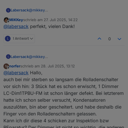
Labersack
@
mikkey
L
Ja, das klingt nach Kondensator. Adresse kommt
MiKKey
schrieb am
27. Juli 2025, 14:22
per PN.
zuletzt editiert von
Offline
@
labersack
perfekt, vielen Dank!
L
1 Antwort
0
Labersack
@
mikkey
L
Ja, das klingt nach Kondensator. Adresse kommt
norfer
schrieb am
28. Juli 2025, 13:12
N
per PN.
zuletzt editiert von
Offline
@
labersack
Hallo,
auch bei mir sterben so langsam die Rolladenschalter
vor sich hin: 3 Stück hat es schon erwischt, 1 Dimmer
LC-Dim1TPBU-FM ist schon länger defekt. Bei letzterem
hatte ich schon selber versucht, Kondensatoren
auszulöten, bin aber gescheitert. und habe deshalb die
Finger von den Rolladenschaltern gelassen.
Kann ich dir diese 4 schicken zur Inspektion bzw
REparatur? Der Dimmer ist nicht so wichtig, die anderen