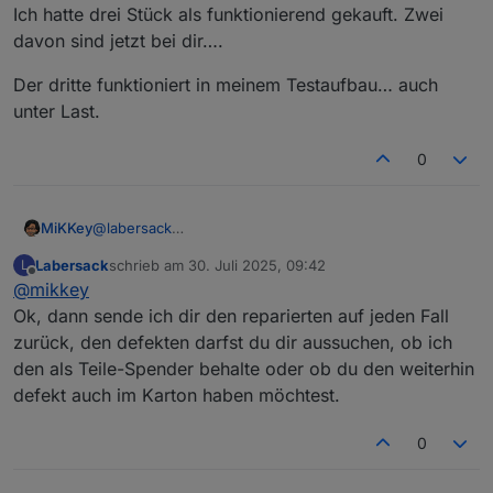
Ich hatte drei Stück als funktionierend gekauft. Zwei
davon sind jetzt bei dir….
Der dritte funktioniert in meinem Testaufbau… auch
unter Last.
0
@
labersack
MiKKey
ich habe die beide so bekommen als Erweiterung für
Labersack
schrieb am
30. Juli 2025, 09:42
L
mein System.
Der dritte funktioniert in meinem Testaufbau… auch
zuletzt editiert von
Offline
@
mikkey
Leider hab ich keine weiteren Informationen dazu.
unter Last.
Ich hatte drei Stück als funktionierend gekauft. Zwei
Ok, dann sende ich dir den reparierten auf jeden Fall
davon sind jetzt bei dir….
zurück, den defekten darfst du dir aussuchen, ob ich
den als Teile-Spender behalte oder ob du den weiterhin
defekt auch im Karton haben möchtest.
0