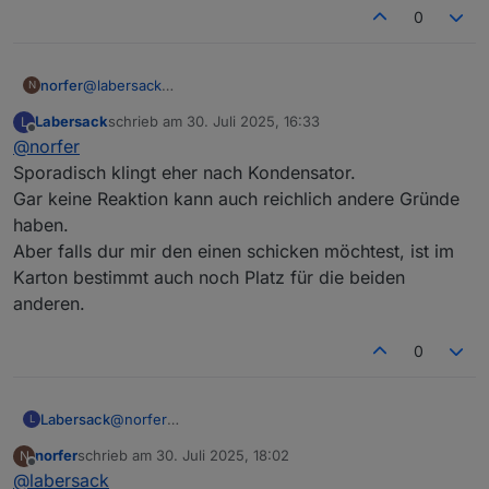
0
norfer
@
labersack
N
Ich war leider anderthalb Tage ausgenockt - leider nicht
Labersack
schrieb am
30. Juli 2025, 16:33
L
wegen Schnaps- daher erst jetzt meine Antwort:
zuletzt editiert von
Offline
@
norfer
2mal keine Reaktion, auch beim Tastendrücken,
1mal funktioniert er sporadisch.
Sporadisch klingt eher nach Kondensator.
Gar keine Reaktion kann auch reichlich andere Gründe
haben.
Aber falls dur mir den einen schicken möchtest, ist im
Karton bestimmt auch noch Platz für die beiden
anderen.
0
Labersack
@
norfer
L
Sporadisch klingt eher nach Kondensator.
norfer
schrieb am
30. Juli 2025, 18:02
N
Gar keine Reaktion kann auch reichlich andere
zuletzt editiert von
Offline
@
labersack
Gründe haben.