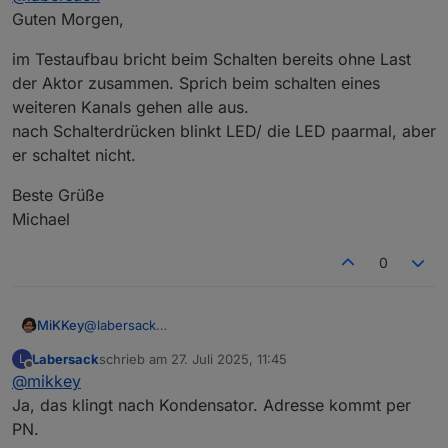
Guten Morgen,
im Testaufbau bricht beim Schalten bereits ohne Last
der Aktor zusammen. Sprich beim schalten eines
weiteren Kanals gehen alle aus.
nach Schalterdrücken blinkt LED/ die LED paarmal, aber
er schaltet nicht.
Beste Grüße
Michael
0
@
labersack
MiKKey
Guten Morgen,
Labersack
schrieb am
27. Juli 2025, 11:45
L
im Testaufbau bricht beim Schalten bereits ohne Last
zuletzt editiert von
Offline
@
mikkey
der Aktor zusammen. Sprich beim schalten eines
weiteren Kanals gehen alle aus.
Beste Grüße
Ja, das klingt nach Kondensator. Adresse kommt per
nach Schalterdrücken blinkt LED/ die LED paarmal, aber
Michael
PN.
er schaltet nicht.