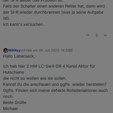
der SI-R selber das Problem ist.
wollte mich zunächst selbst an einer Reparatur
Falls der Schalter einen anderen Fehler hat, dann wird
versuchen, scheitere aber daran, eine Quelle für die
der SI-R wieder durchbrennen (was ja seine Aufgabe
Si-R zu finden. Von daher hoffe ich auf dich...
ist).
Ich kann's versuchen.
0
MiKKey
schrieb am
26. Juli 2025, 14:33
zuletzt editiert von MiKKey
Offline
Hallo Labersack,
ich hab hier 2 HM-LC-Sw4-DR 4 Kanal Aktor für
Hutschiene
die nicht so wollen wie sie sollen.
Kannst du die anschauen und ggfls. wieder herstellen?
Ggfls. Finden sich meine defekte Rolladenaktoren auch
noch.
Beste Grüße
Michael