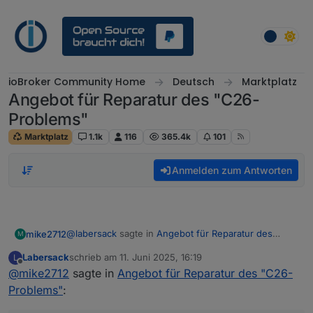
Weiter zum Inhalt
ioBroker Community Home
Deutsch
Marktplatz
Angebot für Reparatur des "C26-
Problems"
Marktplatz
1.1k
116
365.4k
101
Anmelden zum Antworten
@
labersack
sagte in
Angebot für Reparatur des
mike2712
M
"C26-Problems"
:
Labersack
schrieb am
11. Juni 2025, 16:19
L
zuletzt editiert von
Offline
@
mike2712
sagte in
@
mike2712
Angebot für Reparatur des "C26-
Den HM-RC-2-PBU-FM kenne ich nicht, sieht
Problems"
:
Perfekt, danke, ich weiß noch nicht genau wann ich
aber zumindest mal so aus, als ob er eine
dazu kommen, wird eine Überraschung für Dich.
ähnliche Baureihe wie die betroffenen Schalter