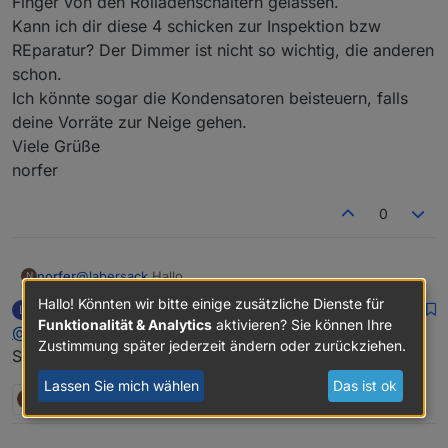
Finger von den Rolladenschaltern gelassen.
Kann ich dir diese 4 schicken zur Inspektion bzw
REparatur? Der Dimmer ist nicht so wichtig, die anderen
schon.
Ich könnte sogar die Kondensatoren beisteuern, falls
deine Vorräte zur Neige gehen.
Viele Grüße
norfer
0
norfer
@
labersack
Hallo,
N
auch bei mir sterben so langsam die Rolladenschalter
Hallo! Könnten wir bitte einige zusätzliche Dienste für
Labersack
schrieb am
29. Juli 2025, 10:40
L
vor sich hin: 3 Stück hat es schon erwischt, 1 Dimmer
zuletzt editiert von
Offline
Funktionalität & Analytics
aktivieren? Sie können Ihre
@
norfer
LC-Dim1TPBU-FM ist schon länger defekt. Bei letzterem
Zustimmung später jederzeit ändern oder zurückziehen.
hatte ich schon selber versucht, Kondensatoren
Symptome?
auszulöten, bin aber gescheitert. und habe deshalb die
Lassen Sie mich wählen
Das ist ok
Finger von den Rolladenschaltern gelassen.
N
1 Antwort
0
Kann ich dir diese 4 schicken zur Inspektion bzw
REparatur? Der Dimmer ist nicht so wichtig, die anderen
schon.