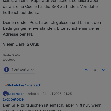
selbst an einer Reparatur versuchen, scheitere aber
daran, eine Quelle für die Si-R zu finden. Von daher
hoffe ich auf dich...
Deinen ersten Post habe ich gelesen und bin mit den
Bedingungen einverstanden. Bitte schicke mir deine
Adresse per PN.
Vielen Dank & Gruß
Beste Grüße
tobetobe
L
4 Antworten
0
@
labersack
tobetobe
Hallo,
Labersack
schrieb am
21. Juli 2025, 21:25
L
schön, dass es dein Angebot noch immer gibt. Ich
Deinen ersten Post habe ich gelesen und bin mit den
zuletzt editiert von
Offline
@
tobetobe
habe mittlerweile 4 Stück HM-LC-Sw1-FM mit
Bedingungen einverstanden. Bitte schicke mir deine
verschmortem Si-R und einen ebenfalls defekten
Adresse per PN.
Vielen Dank & Gruß
Den SI-R zu tauschen ist einfach, aber hilft nur, wenn
HM-LC-Sw2-FM (Fehler unbekannt) hier liegen. Ich