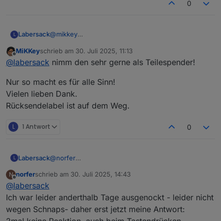
0
Labersack
@
mikkey
L
Ok, dann sende ich dir den reparierten auf jeden
MiKKey
schrieb am
30. Juli 2025, 11:13
Fall zurück, den defekten darfst du dir aussuchen,
zuletzt editiert von
Offline
@
labersack
nimm den sehr gerne als Teilespender!
ob ich den als Teile-Spender behalte oder ob du
den weiterhin defekt auch im Karton haben
Nur so macht es für alle Sinn!
möchtest.
Vielen lieben Dank.
Rücksendelabel ist auf dem Weg.
L
1 Antwort
0
Labersack
@
norfer
L
Symptome?
norfer
schrieb am
30. Juli 2025, 14:43
N
zuletzt editiert von
Offline
@
labersack
Ich war leider anderthalb Tage ausgenockt - leider nicht
wegen Schnaps- daher erst jetzt meine Antwort:
2mal keine Reaktion, auch beim Tastendrücken,