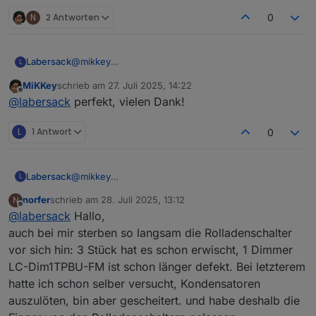
N
2 Antworten
0
Labersack
@
mikkey
L
Ja, das klingt nach Kondensator. Adresse kommt
MiKKey
schrieb am
27. Juli 2025, 14:22
per PN.
zuletzt editiert von
Offline
@
labersack
perfekt, vielen Dank!
L
1 Antwort
0
Labersack
@
mikkey
L
Ja, das klingt nach Kondensator. Adresse kommt
norfer
schrieb am
28. Juli 2025, 13:12
N
per PN.
zuletzt editiert von
Offline
@
labersack
Hallo,
auch bei mir sterben so langsam die Rolladenschalter
vor sich hin: 3 Stück hat es schon erwischt, 1 Dimmer
LC-Dim1TPBU-FM ist schon länger defekt. Bei letzterem
hatte ich schon selber versucht, Kondensatoren
auszulöten, bin aber gescheitert. und habe deshalb die