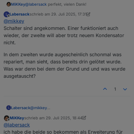
MiKKey
@
labersack
perfekt, vielen Dank!
Ich könnte sogar die Kondensatoren beisteuern, falls
deine Vorräte zur Neige gehen.
Labersack
schrieb am
29. Juli 2025, 17:31
L
Viele Grüße
zuletzt editiert von Labersack
Offline
@
mikkey
norfer
Schalter sind angekommen. Einer funktioniert auch
wieder, der zweite will aber trotz neuem Kondensator
nicht.
In dem zweiten wurde augescheinlich schonmal was
repariert, man sieht, dass bereits drin gelötet wurde.
Was war denn bei dem der Grund und und was wurde
ausgetauscht?
1
@
mikkey
Labersack
L
Schalter sind angekommen. Einer funktioniert auch
MiKKey
schrieb am
29. Juli 2025, 18:44
wieder, der zweite will aber trotz neuem
In dem zweiten wurde augescheinlich schonmal
zuletzt editiert von MiKKey
Offline
@
labersack
Kondensator nicht.
was repariert, man sieht, dass bereits drin gelötet
wurde.
ich habe die beide so bekommen als Erweiterung für