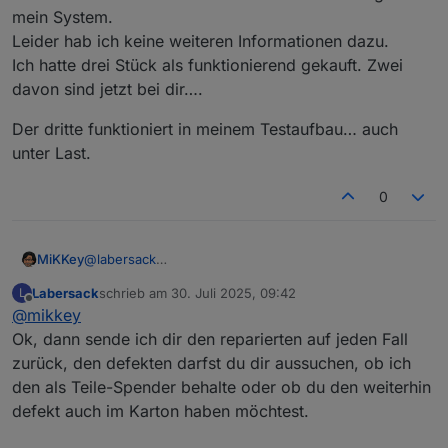
Was war denn bei dem der Grund und und was
mein System.
wurde ausgetauscht?
Leider hab ich keine weiteren Informationen dazu.
Ich hatte drei Stück als funktionierend gekauft. Zwei
davon sind jetzt bei dir….
Der dritte funktioniert in meinem Testaufbau… auch
unter Last.
0
@
labersack
MiKKey
ich habe die beide so bekommen als Erweiterung für
Labersack
schrieb am
30. Juli 2025, 09:42
L
mein System.
Der dritte funktioniert in meinem Testaufbau… auch
zuletzt editiert von
Offline
@
mikkey
Leider hab ich keine weiteren Informationen dazu.
unter Last.
Ich hatte drei Stück als funktionierend gekauft. Zwei
Ok, dann sende ich dir den reparierten auf jeden Fall
davon sind jetzt bei dir….
zurück, den defekten darfst du dir aussuchen, ob ich
den als Teile-Spender behalte oder ob du den weiterhin
defekt auch im Karton haben möchtest.