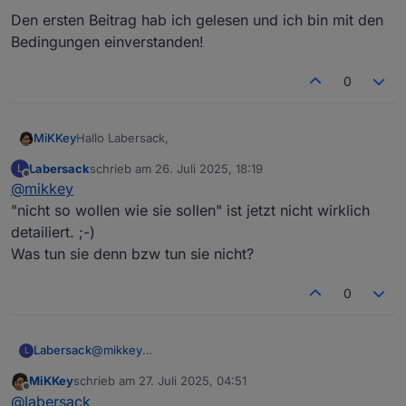
Den ersten Beitrag hab ich gelesen und ich bin mit den
Bedingungen einverstanden!
0
Hallo Labersack,
MiKKey
Labersack
schrieb am
26. Juli 2025, 18:19
L
ich hab hier 2 HM-LC-Sw4-DR 4 Kanal Aktor für
zuletzt editiert von
Offline
@
mikkey
Hutschiene
die nicht so wollen wie sie sollen.
Den ersten Beitrag hab ich gelesen und ich bin mit den
"nicht so wollen wie sie sollen" ist jetzt nicht wirklich
Kannst du die anschauen und ggfls. wieder
Bedingungen einverstanden!
detailiert. ;-)
herstellen?
Was tun sie denn bzw tun sie nicht?
Ggfls. Finden sich meine defekte Rolladenaktoren
auch noch.
Beste Grüße
0
Michael
Labersack
@
mikkey
L
"nicht so wollen wie sie sollen" ist jetzt nicht
MiKKey
schrieb am
27. Juli 2025, 04:51
wirklich detailiert. ;-)
zuletzt editiert von
Offline
@
labersack
Was tun sie denn bzw tun sie nicht?