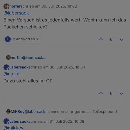
Sporadisch klingt eher nach Kondensator.
norfer
schrieb am
30. Juli 2025, 18:02
N
Gar keine Reaktion kann auch reichlich andere
zuletzt editiert von
Offline
@
labersack
Gründe haben.
Aber falls dur mir den einen schicken möchtest, ist
Einen Versuch ist es jedenfalls wert. Wohin kann ich das
im Karton bestimmt auch noch Platz für die beiden
Päckchen schicken?
anderen.
L
2 Antworten
0
norfer
@
labersack
N
Einen Versuch ist es jedenfalls wert. Wohin kann ich
Labersack
schrieb am
30. Juli 2025, 18:04
L
das Päckchen schicken?
zuletzt editiert von
Offline
@
norfer
Dazu steht alles im OP.
0
@
labersack
nimm den sehr gerne als Teilespender!
MiKKey
Labersack
schrieb am
31. Juli 2025, 10:08
L
Nur so macht es für alle Sinn!
zuletzt editiert von
Offline
@
mikkey
Vielen lieben Dank.