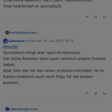
1mal funktioniert er sporadisch.
0
norfer
@
labersack
N
Ich war leider anderthalb Tage ausgenockt - leider nicht
Labersack
schrieb am
30. Juli 2025, 16:33
L
wegen Schnaps- daher erst jetzt meine Antwort:
zuletzt editiert von
Offline
@
norfer
2mal keine Reaktion, auch beim Tastendrücken,
1mal funktioniert er sporadisch.
Sporadisch klingt eher nach Kondensator.
Gar keine Reaktion kann auch reichlich andere Gründe
haben.
Aber falls dur mir den einen schicken möchtest, ist im
Karton bestimmt auch noch Platz für die beiden
anderen.
0
Labersack
@
norfer
L