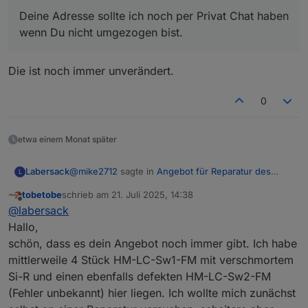
Ist dann aber auch nicht eilig, da alles läuft, muss
sind, kann ich also mal reinsehen.(Hat jemand
Deine Adresse sollte ich noch per Privat Chat haben
noch den letzten tauschen, hoffe das ich da noch
den Schaltplan?)
wenn Du nicht umgezogen bist.
einen Ersatz habe.
HM-LC-Sw1PBU-FM und HM-LC-Dim1TPBU-FM
Wie gesagt, muss noch dienstlich nach Polen, noch
sind kein Problem, schaue ich mir an.
keine Ahnung wann ich es verschicke, Deine
Die HmIP Komponenten sind allerdings nicht
Die ist noch immer unverändert.
Adresse sollte ich noch per Privat Chat haben wenn
von diesem Problem betroffen, da ist wohl was
Du nicht umgezogen bist.
anderes defekt, die brauchst du nicht
0
Vorab schon mal vielen Dank, ich hoffe Deine
mitzuschicken.
Amazon Liste ist aktuell! Mache ich dann alles später,
wie gesagt es besteht keine Eile.
etwa einem Monat später
@
mike2712
sagte in
Angebot für Reparatur des
Labersack
L
"C26-Problems"
:
tobetobe
schrieb am
21. Juli 2025, 14:38
zuletzt editiert von
Offline
Deine Adresse sollte ich noch per Privat Chat
@
labersack
haben wenn Du nicht umgezogen bist.
Hallo,
Die ist noch immer unverändert.
schön, dass es dein Angebot noch immer gibt. Ich habe
mittlerweile 4 Stück HM-LC-Sw1-FM mit verschmortem
Si-R und einen ebenfalls defekten HM-LC-Sw2-FM
(Fehler unbekannt) hier liegen. Ich wollte mich zunächst