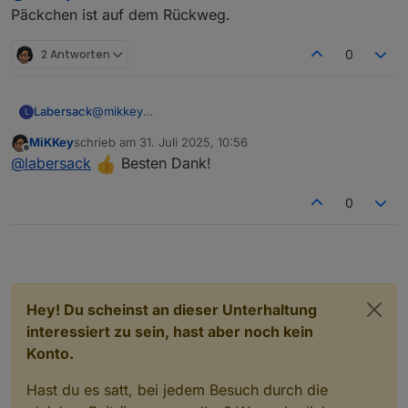
Rücksendelabel ist auf dem Weg.
Päckchen ist auf dem Rückweg.
2 Antworten
0
Labersack
@
mikkey
L
Päckchen ist auf dem Rückweg.
MiKKey
schrieb am
31. Juli 2025, 10:56
zuletzt editiert von
Offline
@
labersack
Besten Dank!
0
Hey! Du scheinst an dieser Unterhaltung
interessiert zu sein, hast aber noch kein
Konto.
Hast du es satt, bei jedem Besuch durch die