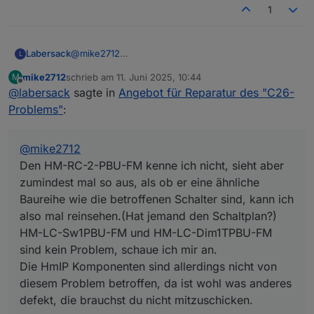
kann ich die Anleitung wieder vergraben oder
1
brauchst du noch was?
Labersack
@
mike2712
L
Den HM-RC-2-PBU-FM kenne ich nicht, sieht aber
mike2712
schrieb am
11. Juni 2025, 10:44
M
zumindest mal so aus, als ob er eine ähnliche
zuletzt editiert von
Offline
@
labersack
sagte in
Angebot für Reparatur des "C26-
Baureihe wie die betroffenen Schalter sind, kann
ich also mal reinsehen.(Hat jemand den Schaltplan?)
Problems"
:
HM-LC-Sw1PBU-FM und HM-LC-Dim1TPBU-FM
sind kein Problem, schaue ich mir an.
Die HmIP Komponenten sind allerdings nicht von
@
mike2712
diesem Problem betroffen, da ist wohl was anderes
Den HM-RC-2-PBU-FM kenne ich nicht, sieht aber
defekt, die brauchst du nicht mitzuschicken.
zumindest mal so aus, als ob er eine ähnliche
Baureihe wie die betroffenen Schalter sind, kann ich
also mal reinsehen.(Hat jemand den Schaltplan?)
HM-LC-Sw1PBU-FM und HM-LC-Dim1TPBU-FM
sind kein Problem, schaue ich mir an.
Die HmIP Komponenten sind allerdings nicht von
diesem Problem betroffen, da ist wohl was anderes
defekt, die brauchst du nicht mitzuschicken.