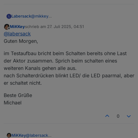
Michael
Labersack
@
mikkey
L
"nicht so wollen wie sie sollen" ist jetzt nicht
MiKKey
schrieb am
27. Juli 2025, 04:51
wirklich detailiert. ;-)
zuletzt editiert von
Offline
@
labersack
Was tun sie denn bzw tun sie nicht?
Guten Morgen,
im Testaufbau bricht beim Schalten bereits ohne Last
der Aktor zusammen. Sprich beim schalten eines
weiteren Kanals gehen alle aus.
nach Schalterdrücken blinkt LED/ die LED paarmal, aber
er schaltet nicht.
Beste Grüße
Michael
0
@
labersack
MiKKey