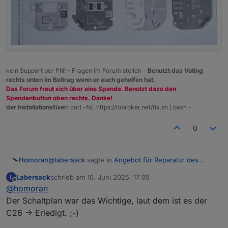
kein Support per PN! - Fragen im Forum stellen -
Benutzt das Voting
rechts unten im Beitrag wenn er euch geholfen hat.
Das Forum freut sich über eine Spende. Benutzt dazu den
Spendenbutton oben rechts. Danke!
der Installationsfixer:
curl -fsL https://iobroker.net/fix.sh | bash -
0
@
labersack
sagte in
Angebot für Reparatur des
Homoran
"C26-Problems"
:
Labersack
schrieb am
10. Juni 2025, 17:05
L
zuletzt editiert von
Offline
@
homoran
Schalter
Der Schaltplan war das Wichtige, laut dem ist es der
C26 -> Erledigt. ;-)
Sender ;-)