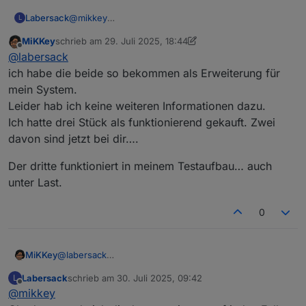
@
mikkey
Labersack
L
Schalter sind angekommen. Einer funktioniert auch
MiKKey
schrieb am
29. Juli 2025, 18:44
wieder, der zweite will aber trotz neuem
In dem zweiten wurde augescheinlich schonmal
zuletzt editiert von MiKKey
Offline
@
labersack
Kondensator nicht.
was repariert, man sieht, dass bereits drin gelötet
wurde.
ich habe die beide so bekommen als Erweiterung für
Was war denn bei dem der Grund und und was
mein System.
wurde ausgetauscht?
Leider hab ich keine weiteren Informationen dazu.
Ich hatte drei Stück als funktionierend gekauft. Zwei
davon sind jetzt bei dir….
Der dritte funktioniert in meinem Testaufbau… auch
unter Last.
0
@
labersack
MiKKey
ich habe die beide so bekommen als Erweiterung für
Labersack
schrieb am
30. Juli 2025, 09:42
L
mein System.
Der dritte funktioniert in meinem Testaufbau… auch
zuletzt editiert von
Offline
@
mikkey
Leider hab ich keine weiteren Informationen dazu.
unter Last.