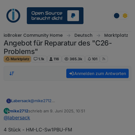
Weiter zum Inhalt
ioBroker Community Home
Deutsch
Marktplatz
Angebot für Reparatur des "C26-
Problems"
Marktplatz
1.1k
116
365.3k
101
Anmelden zum Antworten
Labersack
@
mike2712
L
Vielleicht. Sind es Schalter aus der Liste im OP?
mike2712
schrieb am
9. Juni 2025, 10:51
M
zuletzt editiert von
Offline
@
labersack
4 Stück - HM-LC-Sw1PBU-FM