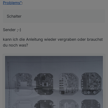
Ich würde es einfach ausprobieren, falls ich den
wie beim HM-LC-Sw1PBU-FM, dann stehen die
Problems"
:
Schalter auf die Werkbank bekomme.
Chancen gut, dass es auch ein defekter C26 ist.
Schalter
Sender ;-)
kann ich die Anleitung wieder vergraben oder brauchst
du noch was?