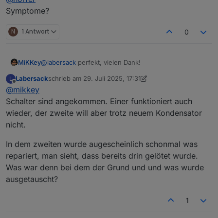
hatte ich schon selber versucht, Kondensatoren
Symptome?
auszulöten, bin aber gescheitert. und habe deshalb die
Finger von den Rolladenschaltern gelassen.
N
1 Antwort
0
Kann ich dir diese 4 schicken zur Inspektion bzw
REparatur? Der Dimmer ist nicht so wichtig, die anderen
schon.
MiKKey
@
labersack
perfekt, vielen Dank!
Ich könnte sogar die Kondensatoren beisteuern, falls
deine Vorräte zur Neige gehen.
Labersack
schrieb am
29. Juli 2025, 17:31
L
Viele Grüße
zuletzt editiert von Labersack
Offline
@
mikkey
norfer
Schalter sind angekommen. Einer funktioniert auch
wieder, der zweite will aber trotz neuem Kondensator
nicht.
In dem zweiten wurde augescheinlich schonmal was
repariert, man sieht, dass bereits drin gelötet wurde.
Was war denn bei dem der Grund und und was wurde
ausgetauscht?
1