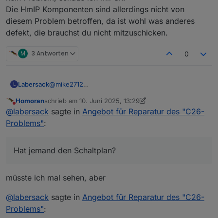
Die HmIP Komponenten sind allerdings nicht von
diesem Problem betroffen, da ist wohl was anderes
defekt, die brauchst du nicht mitzuschicken.
M
3 Antworten
0
Labersack
@
mike2712
L
Den HM-RC-2-PBU-FM kenne ich nicht, sieht aber
Homoran
schrieb am
10. Juni 2025, 13:29
zumindest mal so aus, als ob er eine ähnliche
zuletzt editiert von Homoran
6. Okt. 2025, 15:38
Nicht stören
@
labersack
sagte in
Angebot für Reparatur des "C26-
Baureihe wie die betroffenen Schalter sind, kann
ich also mal reinsehen.(Hat jemand den Schaltplan?)
Problems"
:
HM-LC-Sw1PBU-FM und HM-LC-Dim1TPBU-FM
sind kein Problem, schaue ich mir an.
Die HmIP Komponenten sind allerdings nicht von
Hat jemand den Schaltplan?
diesem Problem betroffen, da ist wohl was anderes
defekt, die brauchst du nicht mitzuschicken.
müsste ich mal sehen, aber
@
labersack
sagte in
Angebot für Reparatur des "C26-
Problems"
: