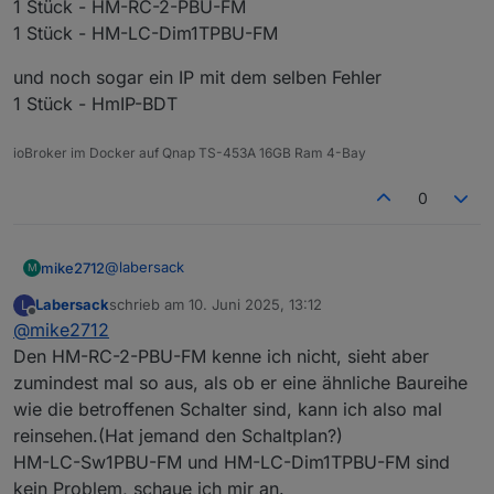
1 Stück - HM-RC-2-PBU-FM
1 Stück - HM-LC-Dim1TPBU-FM
und noch sogar ein IP mit dem selben Fehler
1 Stück - HmIP-BDT
ioBroker im Docker auf Qnap TS-453A 16GB Ram 4-Bay
0
@
labersack
mike2712
M
Labersack
schrieb am
10. Juni 2025, 13:12
L
4 Stück - HM-LC-Sw1PBU-FM
zuletzt editiert von
Offline
@
mike2712
1 Stück - HM-RC-2-PBU-FM
1 Stück - HM-LC-Dim1TPBU-FM
und noch sogar ein IP mit dem selben Fehler
Den HM-RC-2-PBU-FM kenne ich nicht, sieht aber
1 Stück - HmIP-BDT
zumindest mal so aus, als ob er eine ähnliche Baureihe
wie die betroffenen Schalter sind, kann ich also mal
reinsehen.(Hat jemand den Schaltplan?)
HM-LC-Sw1PBU-FM und HM-LC-Dim1TPBU-FM sind
kein Problem, schaue ich mir an.