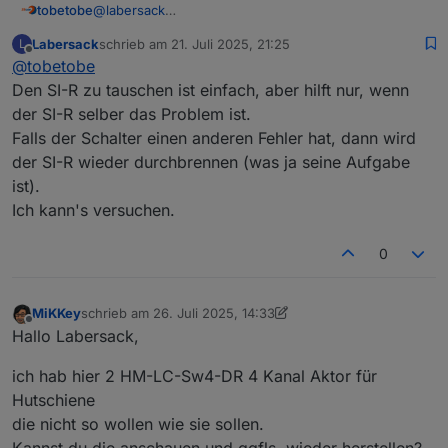
@
labersack
tobetobe
Hallo,
Labersack
schrieb am
21. Juli 2025, 21:25
L
schön, dass es dein Angebot noch immer gibt. Ich
Deinen ersten Post habe ich gelesen und bin mit den
zuletzt editiert von
Offline
@
tobetobe
habe mittlerweile 4 Stück HM-LC-Sw1-FM mit
Bedingungen einverstanden. Bitte schicke mir deine
verschmortem Si-R und einen ebenfalls defekten
Adresse per PN.
Vielen Dank & Gruß
Den SI-R zu tauschen ist einfach, aber hilft nur, wenn
HM-LC-Sw2-FM (Fehler unbekannt) hier liegen. Ich
der SI-R selber das Problem ist.
wollte mich zunächst selbst an einer Reparatur
Falls der Schalter einen anderen Fehler hat, dann wird
versuchen, scheitere aber daran, eine Quelle für die
der SI-R wieder durchbrennen (was ja seine Aufgabe
Si-R zu finden. Von daher hoffe ich auf dich...
ist).
Ich kann's versuchen.
0
MiKKey
schrieb am
26. Juli 2025, 14:33
zuletzt editiert von MiKKey
Offline
Hallo Labersack,
ich hab hier 2 HM-LC-Sw4-DR 4 Kanal Aktor für
Hutschiene
die nicht so wollen wie sie sollen.
Kannst du die anschauen und ggfls. wieder herstellen?