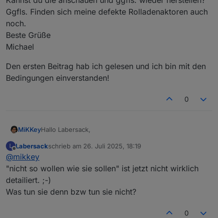
Ggfls. Finden sich meine defekte Rolladenaktoren auch
noch.
Beste Grüße
Michael
Den ersten Beitrag hab ich gelesen und ich bin mit den
Bedingungen einverstanden!
0
Hallo Labersack,
MiKKey
Labersack
schrieb am
26. Juli 2025, 18:19
L
ich hab hier 2 HM-LC-Sw4-DR 4 Kanal Aktor für
zuletzt editiert von
Offline
@
mikkey
Hutschiene
die nicht so wollen wie sie sollen.
Den ersten Beitrag hab ich gelesen und ich bin mit den
"nicht so wollen wie sie sollen" ist jetzt nicht wirklich
Kannst du die anschauen und ggfls. wieder
Bedingungen einverstanden!
detailiert. ;-)
herstellen?
Was tun sie denn bzw tun sie nicht?
Ggfls. Finden sich meine defekte Rolladenaktoren
auch noch.
Beste Grüße
0