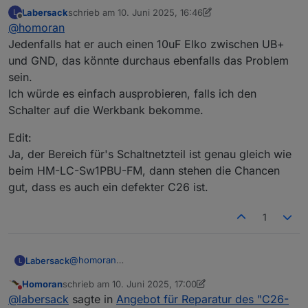
"C26-Problems"
:
Labersack
schrieb am
10. Juni 2025, 16:46
L
zuletzt editiert von Labersack
6. Okt. 2025, 18:48
Offline
@
homoran
Hat jemand den Schaltplan?
Jedenfalls hat er auch einen 10uF Elko zwischen UB+
und GND, das könnte durchaus ebenfalls das Problem
müsste ich mal sehen, aber
sein.
@
labersack
sagte in
Angebot für Reparatur des
Ich würde es einfach ausprobieren, falls ich den
"C26-Problems"
:
Schalter auf die Werkbank bekomme.
HM-
RC
-2-PBU-FM
Edit:
Ja, der Bereich für's Schaltnetzteil ist genau gleich wie
das ist ein Wandtaster (remote control), kein Aktor.
beim HM-LC-Sw1PBU-FM, dann stehen die Chancen
gut, dass es auch ein defekter C26 ist.
hat der wirklich die selbe Problematik?
EDIT:
1
reicht das?
@
homoran
Labersack
L
EDIT2: Stückliste
Jedenfalls hat er auch einen 10uF Elko zwischen
Homoran
schrieb am
10. Juni 2025, 17:00
UB+ und GND, das könnte durchaus ebenfalls das
Edit:
zuletzt editiert von Homoran
6. Okt. 2025, 19:02
Nicht stören
@
labersack
sagte in
Angebot für Reparatur des "C26-
Problem sein.
Ja, der Bereich für's Schaltnetzteil ist genau gleich