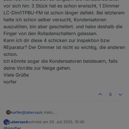
vor sich hin: 3 Stück hat es schon erwischt, 1 Dimmer
LC-Dim1TPBU-FM ist schon länger defekt. Bei letzterem
hatte ich schon selber versucht, Kondensatoren
auszulöten, bin aber gescheitert. und habe deshalb die
Finger von den Rolladenschaltern gelassen.
Kann ich dir diese 4 schicken zur Inspektion bzw
REparatur? Der Dimmer ist nicht so wichtig, die anderen
schon.
Ich könnte sogar die Kondensatoren beisteuern, falls
deine Vorräte zur Neige gehen.
Viele Grüße
norfer
0
norfer
@
labersack
Hallo,
N
auch bei mir sterben so langsam die Rolladenschalter
Labersack
schrieb am
29. Juli 2025, 10:40
L
vor sich hin: 3 Stück hat es schon erwischt, 1 Dimmer
zuletzt editiert von
Offline
@
norfer
LC-Dim1TPBU-FM ist schon länger defekt. Bei letzterem