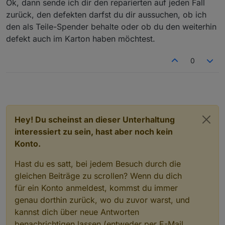
Ich hatte drei Stück als funktionierend gekauft. Zwei
Ok, dann sende ich dir den reparierten auf jeden Fall
davon sind jetzt bei dir….
zurück, den defekten darfst du dir aussuchen, ob ich
den als Teile-Spender behalte oder ob du den weiterhin
defekt auch im Karton haben möchtest.
0
Hey! Du scheinst an dieser Unterhaltung
interessiert zu sein, hast aber noch kein
Konto.
Hast du es satt, bei jedem Besuch durch die
gleichen Beiträge zu scrollen? Wenn du dich
für ein Konto anmeldest, kommst du immer
genau dorthin zurück, wo du zuvor warst, und
kannst dich über neue Antworten
benachrichtigen lassen (entweder per E-Mail