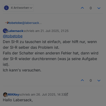
L
4 Antworten
0
@
labersack
tobetobe
Hallo,
Labersack
schrieb am
21. Juli 2025, 21:25
L
schön, dass es dein Angebot noch immer gibt. Ich
Deinen ersten Post habe ich gelesen und bin mit den
zuletzt editiert von
Offline
@
tobetobe
habe mittlerweile 4 Stück HM-LC-Sw1-FM mit
Bedingungen einverstanden. Bitte schicke mir deine
verschmortem Si-R und einen ebenfalls defekten
Adresse per PN.
Vielen Dank & Gruß
Den SI-R zu tauschen ist einfach, aber hilft nur, wenn
HM-LC-Sw2-FM (Fehler unbekannt) hier liegen. Ich
der SI-R selber das Problem ist.
wollte mich zunächst selbst an einer Reparatur
Falls der Schalter einen anderen Fehler hat, dann wird
versuchen, scheitere aber daran, eine Quelle für die
der SI-R wieder durchbrennen (was ja seine Aufgabe
Si-R zu finden. Von daher hoffe ich auf dich...
ist).
Ich kann's versuchen.
0
MiKKey
schrieb am
26. Juli 2025, 14:33
zuletzt editiert von MiKKey
Offline
Hallo Labersack,