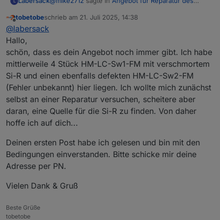
@
mike2712
sagte in
Angebot für Reparatur des
Labersack
L
"C26-Problems"
:
tobetobe
schrieb am
21. Juli 2025, 14:38
zuletzt editiert von
Offline
Deine Adresse sollte ich noch per Privat Chat
@
labersack
haben wenn Du nicht umgezogen bist.
Hallo,
Die ist noch immer unverändert.
schön, dass es dein Angebot noch immer gibt. Ich habe
mittlerweile 4 Stück HM-LC-Sw1-FM mit verschmortem
Si-R und einen ebenfalls defekten HM-LC-Sw2-FM
(Fehler unbekannt) hier liegen. Ich wollte mich zunächst
selbst an einer Reparatur versuchen, scheitere aber
daran, eine Quelle für die Si-R zu finden. Von daher
hoffe ich auf dich...
Deinen ersten Post habe ich gelesen und bin mit den
Bedingungen einverstanden. Bitte schicke mir deine
Adresse per PN.
Vielen Dank & Gruß
Beste Grüße
tobetobe