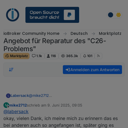
Weiter zum Inhalt
ioBroker Community Home
Deutsch
Marktplatz
Angebot für Reparatur des "C26-
Problems"
Marktplatz
1.1k
116
365.3k
101
Anmelden zum Antworten
Labersack
@
mike2712
L
Hatte ich aber auch schon so. Evtl. ist der
mike2712
schrieb am
9. Juni 2025, 09:05
M
zusätzliche Strom fürs Funkmodul gerade so der
zuletzt editiert von
Offline
@
labersack
Tropfen, der das Fass zum Überlaufen, bzw die
Spannung zum Einbrechen bringt?
okay, vielen Dank, ich meine mich zu erinnern das es
bei anderen auch so angefangen ist, später ging es