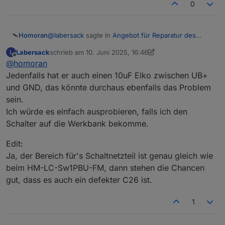
0
@
labersack
sagte in
Angebot für Reparatur des
Homoran
"C26-Problems"
:
Labersack
schrieb am
10. Juni 2025, 16:46
L
zuletzt editiert von Labersack
6. Okt. 2025, 18:48
Offline
@
homoran
Hat jemand den Schaltplan?
Jedenfalls hat er auch einen 10uF Elko zwischen UB+
und GND, das könnte durchaus ebenfalls das Problem
müsste ich mal sehen, aber
sein.
@
labersack
sagte in
Angebot für Reparatur des
Ich würde es einfach ausprobieren, falls ich den
"C26-Problems"
:
Schalter auf die Werkbank bekomme.
HM-
RC
-2-PBU-FM
Edit:
Ja, der Bereich für's Schaltnetzteil ist genau gleich wie
das ist ein Wandtaster (remote control), kein Aktor.
beim HM-LC-Sw1PBU-FM, dann stehen die Chancen
gut, dass es auch ein defekter C26 ist.
hat der wirklich die selbe Problematik?
EDIT:
1
reicht das?