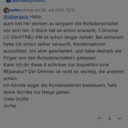
Labersack
@
mikkey
L
Ja, das klingt nach Kondensator. Adresse kommt
norfer
schrieb am
28. Juli 2025, 13:12
N
per PN.
zuletzt editiert von
Offline
@
labersack
Hallo,
auch bei mir sterben so langsam die Rolladenschalter
vor sich hin: 3 Stück hat es schon erwischt, 1 Dimmer
LC-Dim1TPBU-FM ist schon länger defekt. Bei letzterem
hatte ich schon selber versucht, Kondensatoren
auszulöten, bin aber gescheitert. und habe deshalb die
Finger von den Rolladenschaltern gelassen.
Kann ich dir diese 4 schicken zur Inspektion bzw
REparatur? Der Dimmer ist nicht so wichtig, die anderen
schon.
Ich könnte sogar die Kondensatoren beisteuern, falls
deine Vorräte zur Neige gehen.
Viele Grüße
norfer
0