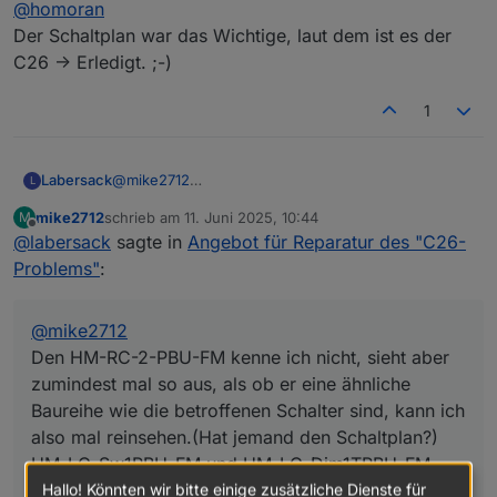
Offline
@
homoran
Schalter
Der Schaltplan war das Wichtige, laut dem ist es der
C26 -> Erledigt. ;-)
Sender ;-)
kann ich die Anleitung wieder vergraben oder
1
brauchst du noch was?
Labersack
@
mike2712
L
Den HM-RC-2-PBU-FM kenne ich nicht, sieht aber
mike2712
schrieb am
11. Juni 2025, 10:44
M
zumindest mal so aus, als ob er eine ähnliche
zuletzt editiert von
Offline
@
labersack
sagte in
Angebot für Reparatur des "C26-
Baureihe wie die betroffenen Schalter sind, kann
ich also mal reinsehen.(Hat jemand den Schaltplan?)
Problems"
:
HM-LC-Sw1PBU-FM und HM-LC-Dim1TPBU-FM
sind kein Problem, schaue ich mir an.
Die HmIP Komponenten sind allerdings nicht von
@
mike2712
diesem Problem betroffen, da ist wohl was anderes
Den HM-RC-2-PBU-FM kenne ich nicht, sieht aber
defekt, die brauchst du nicht mitzuschicken.
zumindest mal so aus, als ob er eine ähnliche
Baureihe wie die betroffenen Schalter sind, kann ich
also mal reinsehen.(Hat jemand den Schaltplan?)
HM-LC-Sw1PBU-FM und HM-LC-Dim1TPBU-FM
Hallo! Könnten wir bitte einige zusätzliche Dienste für
sind kein Problem, schaue ich mir an.