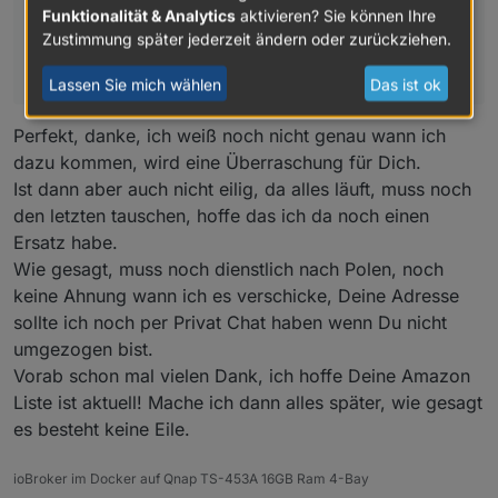
Funktionalität & Analytics
aktivieren? Sie können Ihre
Die HmIP Komponenten sind allerdings nicht von
Zustimmung später jederzeit ändern oder zurückziehen.
diesem Problem betroffen, da ist wohl was anderes
defekt, die brauchst du nicht mitzuschicken.
Lassen Sie mich wählen
Das ist ok
Perfekt, danke, ich weiß noch nicht genau wann ich
dazu kommen, wird eine Überraschung für Dich.
Ist dann aber auch nicht eilig, da alles läuft, muss noch
den letzten tauschen, hoffe das ich da noch einen
Ersatz habe.
Wie gesagt, muss noch dienstlich nach Polen, noch
keine Ahnung wann ich es verschicke, Deine Adresse
sollte ich noch per Privat Chat haben wenn Du nicht
umgezogen bist.
Vorab schon mal vielen Dank, ich hoffe Deine Amazon
Liste ist aktuell! Mache ich dann alles später, wie gesagt
es besteht keine Eile.
ioBroker im Docker auf Qnap TS-453A 16GB Ram 4-Bay