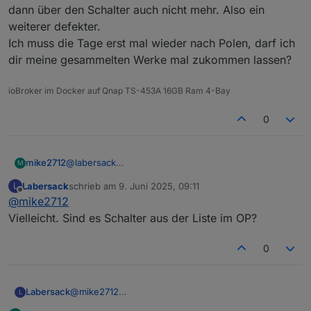
dann über den Schalter auch nicht mehr. Also ein
weiterer defekter.
Ich muss die Tage erst mal wieder nach Polen, darf ich
dir meine gesammelten Werke mal zukommen lassen?
ioBroker im Docker auf Qnap TS-453A 16GB Ram 4-Bay
0
mike2712
@
labersack
M
okay, vielen Dank, ich meine mich zu erinnern das es
Labersack
schrieb am
9. Juni 2025, 09:11
L
bei anderen auch so angefangen ist, später ging es
zuletzt editiert von
Offline
@
mike2712
dann über den Schalter auch nicht mehr. Also ein
weiterer defekter.
Vielleicht. Sind es Schalter aus der Liste im OP?
Ich muss die Tage erst mal wieder nach Polen, darf
ich dir meine gesammelten Werke mal zukommen
0
lassen?
Labersack
@
mike2712
L
Vielleicht. Sind es Schalter aus der Liste im OP?