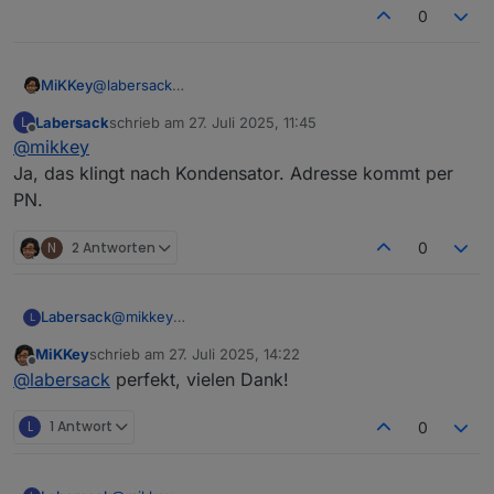
0
@
labersack
MiKKey
Guten Morgen,
Labersack
schrieb am
27. Juli 2025, 11:45
L
im Testaufbau bricht beim Schalten bereits ohne Last
zuletzt editiert von
Offline
@
mikkey
der Aktor zusammen. Sprich beim schalten eines
weiteren Kanals gehen alle aus.
Beste Grüße
Ja, das klingt nach Kondensator. Adresse kommt per
nach Schalterdrücken blinkt LED/ die LED paarmal, aber
Michael
PN.
er schaltet nicht.
N
2 Antworten
0
Labersack
@
mikkey
L
Ja, das klingt nach Kondensator. Adresse kommt
MiKKey
schrieb am
27. Juli 2025, 14:22
per PN.
zuletzt editiert von
Offline
@
labersack
perfekt, vielen Dank!
L
1 Antwort
0