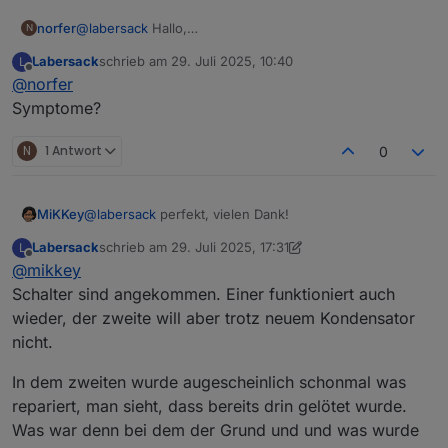
norfer
@
labersack
Hallo,
N
auch bei mir sterben so langsam die Rolladenschalter
Labersack
schrieb am
29. Juli 2025, 10:40
L
vor sich hin: 3 Stück hat es schon erwischt, 1 Dimmer
zuletzt editiert von
Offline
@
norfer
LC-Dim1TPBU-FM ist schon länger defekt. Bei letzterem
hatte ich schon selber versucht, Kondensatoren
Symptome?
auszulöten, bin aber gescheitert. und habe deshalb die
Finger von den Rolladenschaltern gelassen.
N
1 Antwort
0
Kann ich dir diese 4 schicken zur Inspektion bzw
REparatur? Der Dimmer ist nicht so wichtig, die anderen
schon.
MiKKey
@
labersack
perfekt, vielen Dank!
Ich könnte sogar die Kondensatoren beisteuern, falls
deine Vorräte zur Neige gehen.
Labersack
schrieb am
29. Juli 2025, 17:31
L
Viele Grüße
zuletzt editiert von Labersack
Offline
@
mikkey
norfer
Schalter sind angekommen. Einer funktioniert auch
wieder, der zweite will aber trotz neuem Kondensator
nicht.
In dem zweiten wurde augescheinlich schonmal was
repariert, man sieht, dass bereits drin gelötet wurde.
Was war denn bei dem der Grund und und was wurde