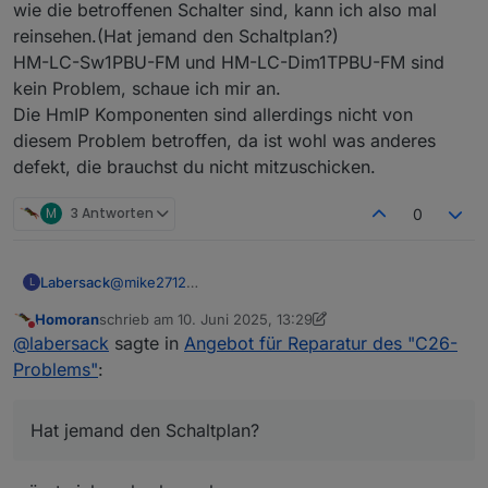
wie die betroffenen Schalter sind, kann ich also mal
reinsehen.(Hat jemand den Schaltplan?)
HM-LC-Sw1PBU-FM und HM-LC-Dim1TPBU-FM sind
kein Problem, schaue ich mir an.
Die HmIP Komponenten sind allerdings nicht von
diesem Problem betroffen, da ist wohl was anderes
defekt, die brauchst du nicht mitzuschicken.
M
3 Antworten
0
Labersack
@
mike2712
L
Den HM-RC-2-PBU-FM kenne ich nicht, sieht aber
Homoran
schrieb am
10. Juni 2025, 13:29
zumindest mal so aus, als ob er eine ähnliche
zuletzt editiert von Homoran
6. Okt. 2025, 15:38
Nicht stören
@
labersack
sagte in
Angebot für Reparatur des "C26-
Baureihe wie die betroffenen Schalter sind, kann
ich also mal reinsehen.(Hat jemand den Schaltplan?)
Problems"
:
HM-LC-Sw1PBU-FM und HM-LC-Dim1TPBU-FM
sind kein Problem, schaue ich mir an.
Die HmIP Komponenten sind allerdings nicht von
Hat jemand den Schaltplan?
diesem Problem betroffen, da ist wohl was anderes
defekt, die brauchst du nicht mitzuschicken.