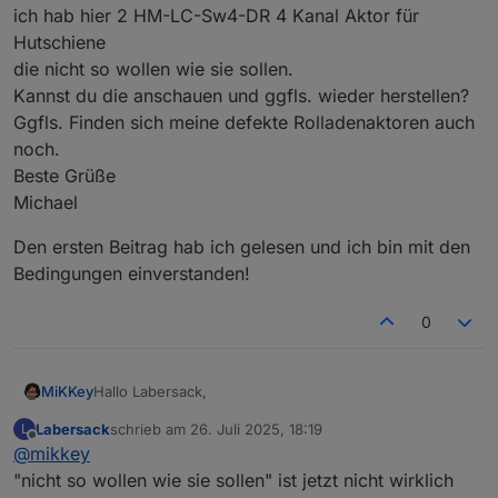
ich hab hier 2 HM-LC-Sw4-DR 4 Kanal Aktor für
Hutschiene
die nicht so wollen wie sie sollen.
Kannst du die anschauen und ggfls. wieder herstellen?
Ggfls. Finden sich meine defekte Rolladenaktoren auch
noch.
Beste Grüße
Michael
Den ersten Beitrag hab ich gelesen und ich bin mit den
Bedingungen einverstanden!
0
Hallo Labersack,
MiKKey
Labersack
schrieb am
26. Juli 2025, 18:19
L
ich hab hier 2 HM-LC-Sw4-DR 4 Kanal Aktor für
zuletzt editiert von
Offline
@
mikkey
Hutschiene
die nicht so wollen wie sie sollen.
Den ersten Beitrag hab ich gelesen und ich bin mit den
"nicht so wollen wie sie sollen" ist jetzt nicht wirklich
Kannst du die anschauen und ggfls. wieder
Bedingungen einverstanden!