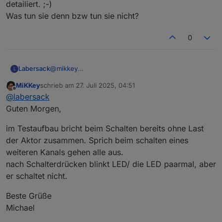
detailiert. ;-)
herstellen?
Was tun sie denn bzw tun sie nicht?
Ggfls. Finden sich meine defekte Rolladenaktoren
auch noch.
Beste Grüße
0
Michael
Labersack
@
mikkey
L
"nicht so wollen wie sie sollen" ist jetzt nicht
MiKKey
schrieb am
27. Juli 2025, 04:51
wirklich detailiert. ;-)
zuletzt editiert von
Offline
@
labersack
Was tun sie denn bzw tun sie nicht?
Guten Morgen,
im Testaufbau bricht beim Schalten bereits ohne Last
der Aktor zusammen. Sprich beim schalten eines
weiteren Kanals gehen alle aus.
nach Schalterdrücken blinkt LED/ die LED paarmal, aber
er schaltet nicht.
Beste Grüße
Michael