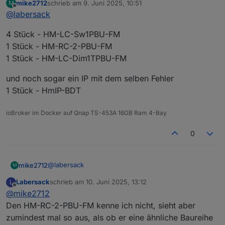
mike2712
schrieb am
9. Juni 2025, 10:51
M
zuletzt editiert von
Offline
@
labersack
4 Stück - HM-LC-Sw1PBU-FM
1 Stück - HM-RC-2-PBU-FM
1 Stück - HM-LC-Dim1TPBU-FM
und noch sogar ein IP mit dem selben Fehler
1 Stück - HmIP-BDT
ioBroker im Docker auf Qnap TS-453A 16GB Ram 4-Bay
0
@
labersack
mike2712
M
Labersack
schrieb am
10. Juni 2025, 13:12
L
4 Stück - HM-LC-Sw1PBU-FM
zuletzt editiert von
Offline
@
mike2712
1 Stück - HM-RC-2-PBU-FM
1 Stück - HM-LC-Dim1TPBU-FM
und noch sogar ein IP mit dem selben Fehler
Den HM-RC-2-PBU-FM kenne ich nicht, sieht aber
1 Stück - HmIP-BDT
zumindest mal so aus, als ob er eine ähnliche Baureihe