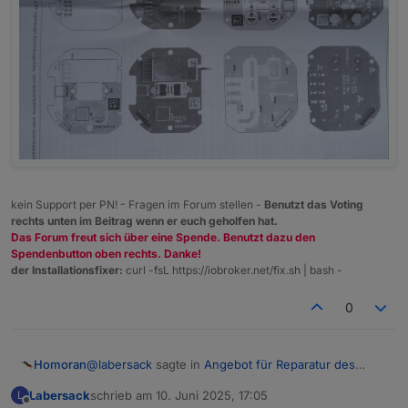
kein Support per PN! - Fragen im Forum stellen -
Benutzt das Voting
rechts unten im Beitrag wenn er euch geholfen hat.
Das Forum freut sich über eine Spende. Benutzt dazu den
Spendenbutton oben rechts. Danke!
der Installationsfixer:
curl -fsL https://iobroker.net/fix.sh | bash -
0
@
labersack
sagte in
Angebot für Reparatur des
Homoran
"C26-Problems"
:
Labersack
schrieb am
10. Juni 2025, 17:05
L
zuletzt editiert von